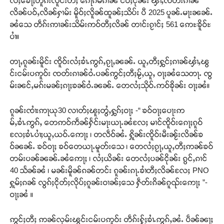
လႆႈၶေႃႈတူၵ်းလူင်းတီႈ ၵေႃၵမ်ၵၢၼ် ငဝ်ႈငုၼ်း ၾၢႆႇၸတ်းၵၢၼ်
လိၼ်ပဝ်ႇလိၼ်ႁၢမ်း မိူဝ်ႈလိူၼ်ထူၼ်ႈသိပ်း ပီ 2025 ပူၼ်ႉမႃးၼၼ်ႉ
ၼႆသေ တဵၵ်းဢၢၼ်းသိမ်းဢဝ်တီႈလိၼ် တၢင်းၵႂၢင်ႈ 561 ဢေႊၶိူဝ်ႊ
ပၢႆ။
တႃႇၵူၼ်းမိူင်း ၸိူဝ်းလႆႈၶၢႆႉဢွၵ်ႇၵႂႃႇၼၼ်ႉ ယူႇတီႈႁွင်ႈၵၢၼ်ၾၢႆႇၽွ
င်းငမ်းပဢူဝ်း ၸတ်းၵၢၼ်ဝႆႉပၼ်ဢွင်ႈတီႈမႂ်ႇယူႇ ဝႃႈၼႆသေတႃႉ ၸွ
မ်းၼင်ႇမၵ်းမၼ်ႈၵႃႈၶၼ်ဝႆႉၼၼ်ႉ တေလႆႈသိုဝ်ႉဢဝ်ၶိုၼ်း ဝႃႈၼႆ။
ၵူၼ်းၸၢႆးဢႃယု30 လၢတ်ႈၽူႈတွႆႇႁွၵ်ႈဝႃႈ -“ ၶဝ်ဝႃႈပေႃးဢ
မ်ႇၶၢႆႉဢွၵ်ႇ တေဢဝ်ဢဵၼ်ႁႅင်းမႃးယႃႉၼႆလႄႈ မၢင်ၸိူဝ်းၵေႃႈၵူဝ်
လႄႈၶၢႆႉပၢႆႈယူႇယဝ်ႉဢေႃႈ ၊ တလဵဝ်ၼႆႉ ႁိူၼ်းၸိူဝ်းမီးၼႂ်းလိၼ်ၶ
ဝ်ၼၼ်ႉ ၶဝ်ဝႃႈ ၶဝ်တေယႃႉမူတ်းသေ ၊ တေလႆႈၵႂႃႇယူႇတီႈဢၼ်ၶဝ်
တမ်းပၼ်ၼၼ်ႉၼႆဢေႃႈ ၊ လႆႈယိၼ်း တေလႆႈပၼ်ငိုၼ်း ၵွင်ႇၵၢင်
40 သႅၼ်ၼႆ ၊ မၼ်းမိူၼ်ၵၼ်တင်း ၵူၼ်းၵႃႉၶၢႆတီႈလိၼ်လႄႈ PNO
ႁူမ်ႈၵၼ် လွၵ်ႈငိုတ်ႈလိုပ်ႈၵူၼ်းဝၢၼ်ႈသေ ႁဵတ်းၵိၼ်ၵူၺ်းဢေႃႈ ”-
ဝႃႈၼႆ ။
ဢွင်ႈတီႈ ဢၼ်လုမ်းၽွင်းငမ်းပဢူဝ်း တဵၵ်းႁႂ်ႈၶၢႆႉဢွၵ်ႇၼႆႉ ပဵၼ်ၼႃႈ