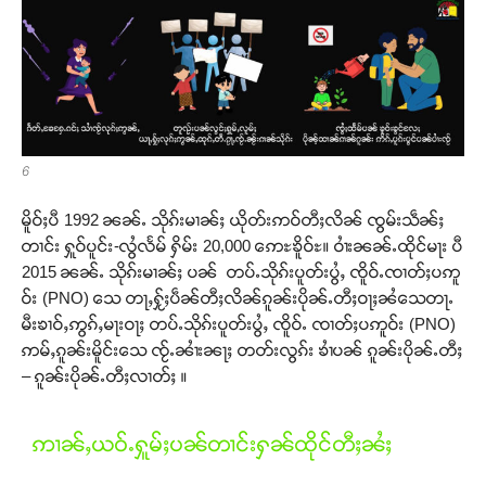
Support SHAN
တႃႇႁႂ်ႈသဵင်ၵၢင်ၸႂ်ၵူၼ်းမိူင်း ၵူႈတီႈၵူႈလႅၼ်ပေႃးတေၸွ
တ်ႇ တူဝ်ႈလုမ်ႈၾႃႉၼၼ်ႉ ၶဝ်ႈႁူမ်ႈၵမ်ႉထႅမ် ၸုမ်းၶၢ
ဝ်ႇၽူႈတွႆႇႁွၵ်ႈ လႆႈယူႇၶႃႈဢေႃႈ။
6
Donate Now
မိူဝ်ႈပီ 1992 ၼၼ်ႉ သိုၵ်းမၢၼ်ႈ ယိုတ်းဢဝ်တီႈလိၼ် ၸွမ်းသဵၼ်ႈ
တၢင်း ႁူဝ်ပူင်း-လွႆလႅမ် ႁိမ်း 20,000 ဢေႊၶိူဝ်ႊ။ ဝၢႆးၼၼ်ႉထိုင်မႃး ပီ
2015 ၼၼ်ႉ သိုၵ်းမၢၼ်ႈ ပၼ် တပ်ႉသိုၵ်းပူတ်းပွႆႇ ၸိူဝ်ႉၸၢတ်ႈပဢူ
ဝ်း (PNO) သေ တႃႇႁႂ်ႈပဵၼ်တီႈလိၼ်ၵူၼ်းပိုၼ်ႉတီႈဝႃႈၼႆသေတႃႉ
မီးၶၢဝ်ႇဢွၵ်ႇမႃးဝႃႈ တပ်ႉသိုၵ်းပူတ်းပွႆႇ ၸိူဝ်ႉ ၸၢတ်ႈပဢူဝ်း (PNO)
ဢမ်ႇၵူၼ်းမိူင်းသေ ၸႂ်ႉၼၢႆးၼႃႈ တတ်းလွၵ်း ၶၢႆပၼ် ၵူၼ်းပိုၼ်ႉတီႈ
– ၵူၼ်းပိုၼ်ႉတီႈလၢတ်ႈ ။
ဢၢၼ်ႇယဝ်ႉႁူမ်ႈပၼ်တၢင်းႁၼ်ထိုင်တီႈၼႆႈ