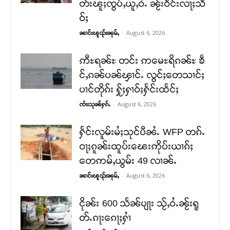
တ်းၽူႈၸွပ်ႇယူႇဝႆႉ ၼႂ်းဝဵင်းလႃႈသဵ
ဝ်ႈ
-
August 6, 2026
ၼၢင်းၽူၺ်းၼုမ်ႇ
ဢီႊရၼ်ႊ တင်း ဢမေႊရိၵၼ်ႊ ၶဵ
င်ႇၵၼ်ပၼ်ၾၢင်ႉ လွင်ႈတေသၢင်ႈ
ပၢင်တိုၵ်း ႁႂ်ႈႁၢဝ်ႈႁႅင်းထႅင်ႈ
-
August 6, 2026
ၸၢႆးသုၼ်ႁၵ်ႉ
ႁႅင်းလူမ်းမႆႈသုင်ပီၼႆႉ WFP တၵ်ႉ
ဝႃႈၵူၼ်းထူပ်းၽေးဢိုပ်းယၢၵ်ႈ
တေဢမ်ႇယွမ်း 49 လၢၼ်ႉ
-
August 6, 2026
ၼၢင်းၽူၺ်းၼုမ်ႇ
ငိုၼ်း 600 သႅၼ်ပျႃး သႂ်ႇဝႆႉၼႂ်းရူ
တ်ႉၵႃးၵေႃႈႁၢႆ