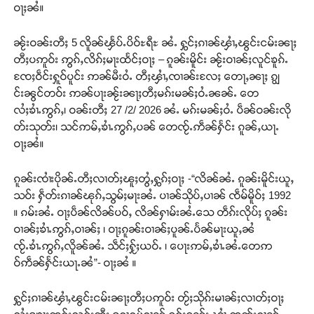
ဝႃႈၼႆ။
ၼႂ်းဝၼ်းတီႈ 5 လိူၼ်ၾႅပ်ႉပိဝ်ႊရီႊ ၼႆႉ ႁွင်ႈၵၢၼ်ၾၢႆႇၽွင်းငမ်းၼႃႈ
တီႈပဢူဝ်း ဢွၵ်ႇလိၵ်ႈမႃးထႅင်ႈဝႃႈ – ၵူၼ်းမိူင်း ၼႂ်းဝၢၼ်ႈလူင်ၶူၵ်ႉ
ၸႄႈဝဵင်းႁူဝ်ပူင်း ဢၼ်မီးဝႆႉ တီႈၾၢႆႇၸၢၼ်းလႄႈ တေႃႇၼႃႈ ၵျွ
င်းၼွင်တဝ်း ဢၼ်ပႃးၼႂ်းၼႃႈတီႈမၵ်းမၼ်ႈဝႆႉၼၼ်ႉ တေ
လႆႈၶၢႆႉဢွၵ်ႇ၊ ဝၼ်းတီႈ 27 /2/ 2026 ၼႆႉ မၵ်းမၼ်ႈဝႆႉ ပဵၼ်ဝၼ်းလို
တ်းသုတ်း၊ သင်ဢမ်ႇၶၢႆႉဢွၵ်ႇပၼ် တေၸႂ်ႉဢဵၼ်ႁႅင်း ၵူၼ်ႇယႃႉ
ဝႃႈၼႆ။
ၵူၼ်းၸၢႆးပိုၼ်ႉတီႈလၢတ်ႈၽူႈတွႆႇႁွၵ်ႈဝႃႈ -“လိၼ်ၼႆႉ ၵူၼ်းမိူင်းယူႇ
သဝ်း ႁဵတ်းၵၢၼ်ၽုၵ်ႇသွမ်ႈမႃးၼႆႉ ပၢၼ်သိုပ်ႇပၢၼ် ၸဵမ်မိူဝ်ႈ 1992
။ ၵမ်းၼႆႉ ဝႃႈပဵၼ်လိၼ်ပဝ်ႇ လိၼ်ႁၢမ်းၼႆႉသေ တဵၵ်းလိုပ်ႈ ၵူၼ်း
ဝၢၼ်ႈၶၢႆႉဢွၵ်ႇဝၢၼ်ႈ ၊ ဝႃႈၵူၼ်းဝၢၼ်ႈပူၼ်ႉပႅၼ်မႃးယူႇၼႆ
ၸႂ်ႉၶၢႆႉဢွၵ်ႇလိူၼ်ၼႆႉ သဵင်ႈႁႂ်ႈယဝ်ႉ ၊ ပေႃးဢမ်ႇၶၢႆႉၼႆႉတေဢ
ဝ်ဢဵၼ်ႁႅင်းယႃႉၼႆ”- ဝႃႈၼႆ ။
ႁွင်ႈၵၢၼ်ၾၢႆႇၽွင်းငမ်းၼႃႈတီႈပဢူဝ်း တႂ်ႈသိုၵ်းမၢၼ်ႈလၢတ်ႈဝႃႈ