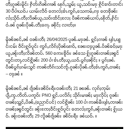
တီႈၵူၼ်းမိူင်း ႁဵတ်းၵိၼ်ၵၢၼ် ၽုၵ်ႇသွမ်ႈ ယူႇသဝ်းမႃး ႁိုင်ၶၢဝ်းတၢင်း
30 ပီပၢႆယဝ်ႉ၊ ယၢမ်းလဵဝ် တေလႆႈၶၢႆႉဢွၵ်ႇသေဢမ်ႇၵႃး တေၶိုၼ်း
လႆႈသိုဝ်ႉတီႈလိၼ်ယူႇသဝ်းထႅင်ႈလႄႈ ပဵၼ်ဢၼ်ယၢပ်ႇၽိုတ်ႇႁႅင်း
ဝႆႉၼႆ ၵူၼ်းပိုၼ်ႉတီႈၵေႃႉ ၼိုင်ႈ လၢတ်ႈ။
မိူၼ်ၼင်ႇၼႆ ဝၼ်းတီႈ 26/04/2025 ပူၼ်ႉမႃးၼႆႉ ႁွင်ႈၵၢၼ် ၾၢႆႇၽွ
င်းငမ်း ဝဵင်းႁူဝ်ပူင်း ဢွၵ်ႇလိၵ်ႈပိုၼ်ၽၢဝ်ႇ ၼႄးဝႃႈပူၼ်ႉပႅၼ်ၶဝ်ႈမႃး
ယူႇၼႂ်းတီႈလိၼ်တပ်ႉ 560 ဢေႊၶိူဝ်ႊ ၼႆသေ ႁႂ်ႈၵူၼ်းဝၢၼ်ႈၼွင်
တွင်းတႃႇလင်ႁိူၼ်း 200 ပၢႆ ၶၢႆႉတီႈယူႇယဝ်ႉပွၵ်ႈၼိုင်ႈ ။ ပွၵ်ႈၼႆႉ
ပဵၼ်ပွၵ်ႈၵမ်းသွင် ဢၼ်တဵၵ်းသင်ၸႂ်ႉၵူၼ်းပိုၼ်ႉတီႈၶၢႆႉဢွၵ်ႇဝၢၼ်ႈ
– ဝႃႈၼႆ ။
မိူၼ်ၼင်ႇၼႆ ၵျႅၼ်ႊၼိဝ်ႊရီႊဝၼ်းတီႈ 21 ၼၼ်ႉ လုၵ်ႈၸုမ်း
ပျီႇၸူႉၸိတ်ႉပဢူဝ်း PNO ႁွင်ႉပလိၵ်ႈ သိုၵ်းမၢၼ်ႈ မႃးလိုပ်ႈ ၵူၼ်း
ဝၢၼ်ႈၺွင်ႇပိၼ်ႇ(ညောင်ပင်) လင်ႁိူၼ်း 100 ပၢႆ ဢၼ်မီးၾၢႆႇၸၢၼ်း
ဝၢၼ်ႈၼွင်တွင်း ၼႂ်းၸႄႈဝဵင်းႁူဝ်ပူင်း တေလႆႈဢွၵ်ႇၼႂ်းဝၢၼ်ႈ ႁႂ်ႈယ
ဝ်ႉ ၼႂ်းဝၼ်းတီႈ 29 လိူၼ်ၵျႅၼ်ႊ ၼိဝ်ႊရီႊ ၼႆယဝ်ႉ ။