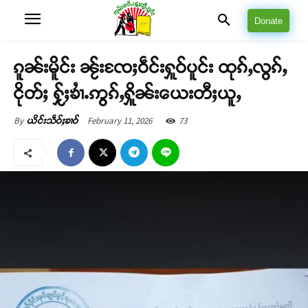
Donate
ၵူၼ်းမိူင်း ၼႂ်းၸႄႈဝဵင်းႁူဝ်ပူင်း ထုၵ်ႇလွၵ်ႇ
ငိုတ်ႈ ႁႂ်ႈၶၢႆႉဢွၵ်ႇႁိူၼ်းယေးတီႈယူႇ
February 11, 2026
73
By
ယိင်းသဵဝ်ႈၶၢဝ်