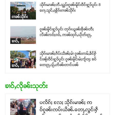
သိုၵ်းမၢၼ်ႈတီႉၺွပ်းၵူၼ်းမိူင်းဝဵင်းႁူဝ်ပူင်း 8
ၵေႃႉသူင်ႇၾိုၵ်းၵၢၼ်သိုၵ်း
ၵၢၼ်သိုၵ်း
ၵူၼ်းမိူင်းႁူဝ်ပူင်း တုၵ်းယွၼ်းၶိုၼ်းတီႈ
လိၼ်ၸဝ်ႈၵဝ်ႇ ဢၼ်ထုၵ်ႇယိုတ်းၵႂႃႇ
ၶၢဝ်ႇ
သိုၵ်းမၢၼ်ႈၵဵပ်းသဵၼ်ႈမၢႆ ၵူၼ်းဢမ်ႇၶႅင်ႁႅ
င်းၼႂ်းဝဵင်းႁူဝ်ပူင်း ၵူၼ်းမိူင်းမႆႈၸႂ်ဝႃႈ ၶဝ်
တေၵႂႃႇသႂ်ႇတႅၼ်းတၢင်ပၼ်
ၶၢဝ်ႇ
ၶၢဝ်ႇလိုၼ်းသုတ်း
ပလိၵ်ႈ လႄႈ သိုၵ်းမၢၼ်ႈ ဢ
ဝ်ၵူၼ်းၸပ်းယိၼ်ႉတေႃႇလွင်းႁဵ