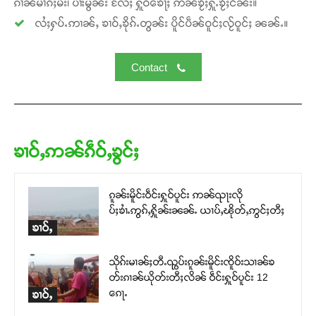
ၵၢၼ်မၢၵ်ႈမီး၊ ပၢႆးမွၼ်း လႄႈ ႁူဝ်ၶေႃႈ ဢၼ်ၶႂ်ႈႁူႉၶႂ်ႈငိၼ်း။
လႆႈႁပ်ႉဢၢၼ်ႇ ၶၢဝ်ႇၶိုၵ်ႉတွၼ်း ပိူင်ပဵၼ်ဝူင်ႈလႂ်ဝူင်ႈ ၼၼ်ႉ။
Contact
ၶၢဝ်ႇဢၼ်ၵဵဝ်ႇၶွင်ႈ
ၵူၼ်းမိူင်းဝဵင်းႁူဝ်ပူင်း ဢၼ်ၺႃးလို
ပ်ႈၶၢႆႉဢွၵ်ႇႁိူၼ်းၼၼ်ႉ ယၢပ်ႇၽိုတ်ႇဢွင်ႈတီႈ
ၶၢဝ်ႇ
သိုၵ်းမၢၼ်ႈတီႉၺွပ်းၵူၼ်းမိူင်းၸိူဝ်းသၢၼ်ၶ
တ်းၵၢၼ်ယိုတ်းတီႈလိၼ် ဝဵင်းႁူဝ်ပူင်း 12
ၵေႃႉ
ၶၢဝ်ႇ