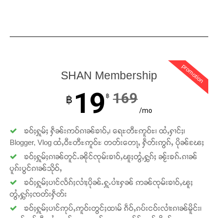
promotion
SHAN Membership
19
169
฿
฿
/mo
ၶဝ်ႈႁူမ်ႈ ႁဵၼ်းဢဝ်ၵၢၼ်ၶၢဝ်ႇ၊ ရေႊတီႊဢူဝ်ႊ၊ ထႆႇႁၢင်ႈ၊
Blogger, Vlog ထႆႇဝီႊတီႊဢူဝ်ႊ တတ်းတေႃႇ ႁဵတ်းဢွၵ်ႇ ပိုၼ်ၽႄႈ
ၶဝ်ႈႁူမ်ႈၵၢၼ်တူင်ႉၼိုင်ၸုမ်းၶၢဝ်ႇၽူႈတွႆႇႁွၵ်ႈ ၼႂ်းၶၵ်ႉၵၢၼ်
ပူၵ်းပွင်ၵၢၼ်သိုဝ်ႇ
ၶဝ်ႈႁူမ်ႈပၢင်လႅၵ်ႈလၢႆႈပိုၼ်ႉႁူႉပၢႆးႁၼ် ဢၼ်ၸုမ်းၶၢဝ်ႇၽူႈ
တွႆႇႁွၵ်ႈၸတ်းႁဵတ်း
ၶဝ်ႈႁူမ်ႈပၢင်ဢုပ်ႇဢူဝ်းတွင်ႈထၢမ် ၵဵဝ်ႇၵပ်းငဝ်းလၢႆးၵၢၼ်မိူင်း၊