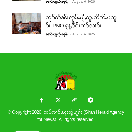
-
August 6, 2026
ၼၢင်းၽူၺ်းၼုမ်ႇ
တူဝ်တႅၼ်းၸုမ်းပျီႇတူႉၸိတ်ႉပဢူ
ဝ်း PNO ၵႂႃႇဝဵင်းပၢင်သၢင်း
-
August 6, 2026
ၼၢင်းၽူၺ်းၼုမ်ႇ
© Copyright 2026. ၸုမ်းၶၢဝ်ႇၽူႈတွႆႇႁွၵ်ႈ (Shan Herald Agency
for News). All rights reserved.