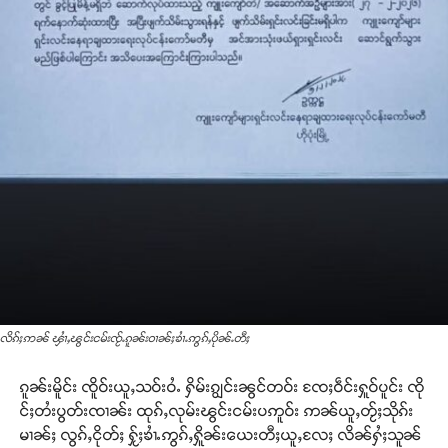
လိၵ်ႈဢၼ် ၾၢႆႇၽွင်းငမ်းၸႂ်ႉၵူၼ်းဝၢၼ်ႈၶၢႆႉဢွၵ်ႇပိုၼ်ႉတီႈ
ၵူၼ်းမိူင်း ၸိူဝ်းယူႇသဝ်းဝႆႉ ႁိမ်းၵျွင်းၼွင်တဝ်း ၸႄႈဝဵင်းႁူဝ်ပူင်း ၸို
င်ႈတႆးပွတ်းၸၢၼ်း ထုၵ်ႇလုမ်းၽွင်းငမ်းပဢူဝ်း ဢၼ်ယူႇတႂ်ႈသိုၵ်း
မၢၼ်ႈ လွၵ်ႇငိုတ်ႈ ႁႂ်ႈၶၢႆႉဢွၵ်ႇႁိူၼ်းယေးတီႈယူႇလႄႈ လိၼ်ႁႆႈသူၼ်