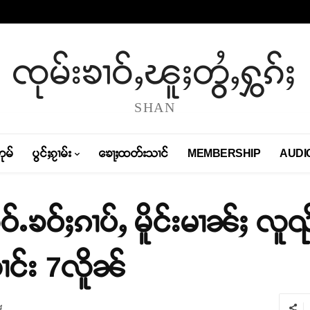
ၸုမ်းၶၢဝ်ႇၽူႈတွႆႇႁွၵ်ႈ
SHAN
တုမ်
ပွင်ႈၵႂၢမ်း
ၶေႃႈထတ်းသၢင်
MEMBERSHIP
AUDI
်ႉၶဝ်ႈၵၢပ်ႇ မိူင်းမၢၼ်ႈ လူ
ၢင်း 7လိူၼ်
4