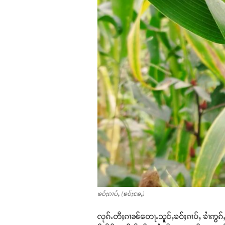
ၶဝ်ႈၵၢပ်ႇ (ၶဝ်ႈၶႄႇ)
လုၵ်ႉတီႈၵၢၼ်တေႃႉသူင်ႇၶဝ်ႈၵၢပ်ႇ ၶၢႆဢွၵ်