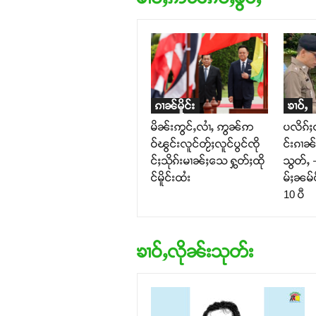
ၵၢၼ်မိူင်း
ၶၢဝ်ႇ
မိၼ်းဢွင်ႇလၢႆႇ ဢွၼ်ဢ
ပလိၵ်ႈ
ဝ်ၽွင်းလူင်တႂ်ႈလူင်ပွင်ၸို
င်းၵၢၼ်
င်ႈသိုၵ်းမၢၼ်ႈသေ ႁွတ်ႈထို
သွတ်ႇ –
င်မိူင်းထႆး
မ်ႈၼမ်ပ
10 ပီ
ၶၢဝ်ႇလိုၼ်းသုတ်း