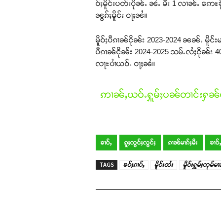
ဝ်ႈမိူင်းပတ်းပိုၼ်ႉ ၼႆႉ မီး 1 လၢၼ်ႉ ဢေႊ
ၼွၵ်ႈမိူင်း ဝႃႈၼႆ။
မိူဝ်ႈပီၵၢၼ်ငိုၼ်း 2023-2024 ၼၼ်ႉ မိူင
ပီၵၢၼ်ငိုၼ်း 2024-2025 သမ်ႉလႆႈငိုၼ်
လႃႊပၢႆယဝ်ႉ ဝႃႈၼႆ။
ဢၢၼ်ႇယဝ်ႉႁူမ်ႈပၼ်တၢင်းႁၼ်ထ
ၶၢဝ်ႇ
ၵူႈလွင်ႈလွင်ႈ
ၵၢၼ်မၢၵ်ႈမီး
ၶၢဝ်ႇ
TAGS
ၶဝ်ႈၵၢပ်ႇ
မိူင်းထႆး
မိူင်းႁူမ်ႈတုမ်မ