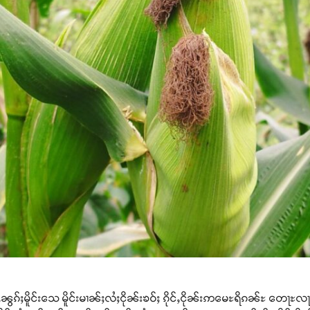
ႇၼွၵ်ႈမိူင်းသေ မိူင်းမၢၼ်ႈလႆႈငိုၼ်းၶဝ်ႈ ၵိုင်ႇငိုၼ်းဢမေႊရိၵၼ်ႊ တေႃႊလႃ