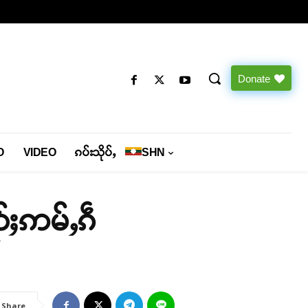
Donate
O
VIDEO
ၵပ်းသိုပ်ႇ
SHN
ၺ်ႈဢမ်ႇၵဵ
Share