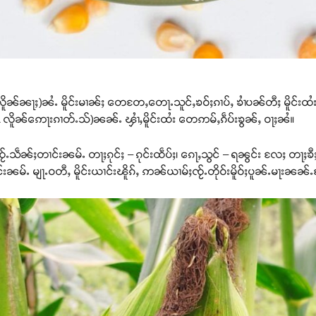
ူၼ်ၼႃႈ)ၼႆႉ မိူင်းမၢၼ်ႈ တေတႄႇတေႃႉသူင်ႇၶဝ်ႈၵၢပ်ႇ ၶၢႆပၼ်တီႈ မိူင်းထႆး၊
1 လိူၼ်ဢေႃးၵၢတ်ႉသ်)ၼၼ်ႉ ၾၢႆႇမိူင်းထႆး တေဢမ်ႇၵဵပ်းၶွၼ်ႇ ဝႃႈၼႆ။
ၼ်ႈတၢင်းၼမ်ႉ တႃႈၵုင်ႈ – ၵုင်းထဵပ်ႈ၊ ၵေႃႇသွင် – ရၼွင်း လႄႈ တႃႈၶီႈ
ၼမ်ႉ မျႃႉဝတီႇ မိူင်းယၢင်းၽိူၵ်ႇ ဢၼ်ယၢမ်ႈၸႂ်ႉတိုဝ်းမိူဝ်ႈပူၼ်ႉမႃးၼၼ်