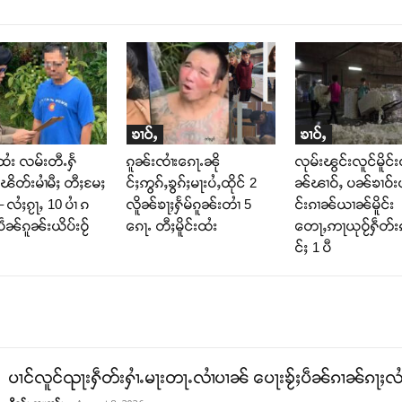
ၶၢဝ်ႇ
ၶၢဝ်ႇ
ထႆး လမ်းတီႉႁႅ
ၵူၼ်းၸၢႆးၵေႃႉၼို
လုမ်းၽွင်းလူင်မိူင်း
ၽိတ်းမၢႆမီႈ တီႈမႄႈ
င်ႈဢွၵ်ႇၶွၵ်ႈမႃးပႆႇထိုင် 2
ၼ်ၽၢဝ်ႇ ပၼ်ၶၢဝ်းယ
 လႆႈၵႂႃႇ 10 ပၢႆ ၵ
လိူၼ်ၶႃႈႁႅမ်ၵူၼ်းတၢႆ 5
င်းၵၢၼ်ယၢၼ်မိူင်း
ဵၼ်ၵူၼ်းယိပ်းဝႂ်
ၵေႃႉ တီႈမိူင်းထႆး
တေႃႇဢႃယုဝႂ်ႁဵတ်
င်ႈ 1 ပီ
ပၢင်လူင်ၺႃးႁဵတ်းႁၢႆႉမႃးတႃႉလၢႆပၢၼ် ​​ပေႃးၶႂ်ႈပဵၼ်ၵၢၼ်ၵႃႈလႆႈ