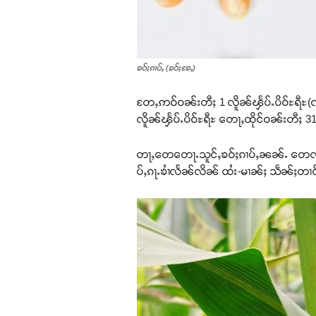
ၶဝ်ႈၵၢပ်ႇ (ၶဝ်ႈၶႄႇ)
တႄႇဢဝ်ဝၼ်းတီႈ 1 လိူၼ်ၾႅပ်ႉပိဝ်ႊရီႊ(လိ
လိူၼ်ၾႅပ်ႉပိဝ်ႊရီႊ တေႃႇထိုင်ဝၼ်းတီႈ 3
တႃႇတေတေႃႉသူင်ႇၶဝ်ႈၵၢပ်ႇၼၼ်ႉ တေၸႂ်ႉသဵ
ပ်ႇၵႃႉၶၢႆလႅၼ်လိၼ် ထႆး-မၢၼ်ႈ သဵၼ်ႈတၢင်း