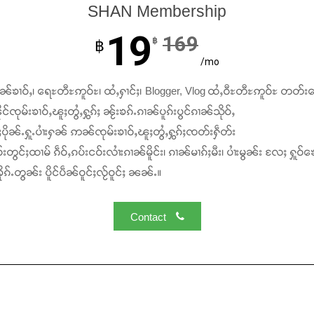
SHAN Membership
19
169
฿
฿
/mo
ၢၼ်ၶၢဝ်ႇ၊ ရေႊတီႊဢူဝ်ႊ၊ ထႆႇႁၢင်ႈ၊ Blogger, Vlog ထႆႇဝီႊတီႊဢူဝ်ႊ တတ်း
င်ၸုမ်းၶၢဝ်ႇၽူႈတွႆႇႁွၵ်ႈ ၼႂ်းၶၵ်ႉၵၢၼ်ပူၵ်းပွင်ၵၢၼ်သိုဝ်ႇ
ႆႈပိုၼ်ႉႁူႉပၢႆးႁၼ် ဢၼ်ၸုမ်းၶၢဝ်ႇၽူႈတွႆႇႁွၵ်ႈၸတ်းႁဵတ်း
်းတွင်ႈထၢမ် ၵဵဝ်ႇၵပ်းငဝ်းလၢႆးၵၢၼ်မိူင်း၊ ၵၢၼ်မၢၵ်ႈမီး၊ ပၢႆးမွၼ်း လႄႈ ႁူဝ်ၶေ
ၵ်ႉတွၼ်း ပိူင်ပဵၼ်ဝူင်ႈလႂ်ဝူင်ႈ ၼၼ်ႉ။
Contact