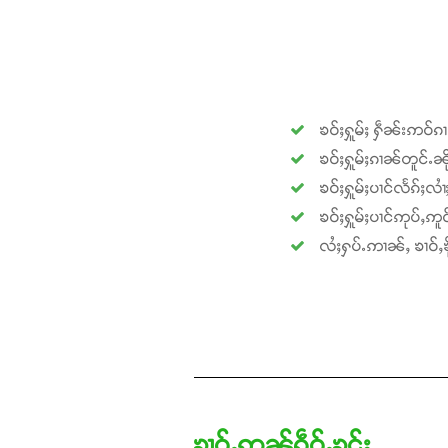
ၶဝ်ႈႁူမ်ႈ ႁဵၼ်းဢဝ်ၵ
ၶဝ်ႈႁူမ်ႈၵၢၼ်တူင်ႉၼို
ၶဝ်ႈႁူမ်ႈပၢင်လႅၵ်ႈလၢ
ၶဝ်ႈႁူမ်ႈပၢင်ဢုပ်ႇဢူဝ
လႆႈႁပ်ႉဢၢၼ်ႇ ၶၢဝ်ႇၶို
ၶၢဝ်ႇဢၼ်ၵဵဝ်ႇၶွင်ႈ