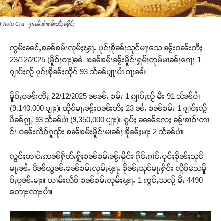
Photo Crd - ႁၢၼ်ႉၶၢႆၶမ်းတီႈၼိုင်ႈ
ၸွမ်းၼင်ႇၶၼ်ၶမ်းလုမ်ႈၾႃႉ ပုင်ႈၶိုၼ်ႈသုင်မႃးသေ ၼႂ်းဝၼ်းတီႈ
23/12/2025 (မိူဝ်ႈဝႃး)ၼႆႉ ၶၼ်ၶမ်းၼႂ်းမိူင်းႁူမ်ႈတုမ်မၢၼ်ႈၵေႃႈ 1
ၵျၢပ်ႈလႂ် ပုင်ႈၶိုၼ်ႈထိုင် 93 သႅၼ်ပျႃးပၢႆ ဝႃႈၼႆ။
မိူဝ်ႈဝၼ်းတီႈ 22/12/2025 ၼၼ်ႉ ၶမ်း 1 ၵျၢပ်ႈလႂ် မီး 91 သႅၼ်ပၢႆ
(9,140,000 ပျႃး)၊ ထိုင်မႃးၼႂ်းဝၼ်းတီႈ 23 ၼႆႉ ၶၼ်ၶမ်း 1 ၵျၢပ်ႈလႂ်
ပဵၼ်ၵႂႃႇ 93 သႅၼ်ပၢႆ (9,350,000 ပျႃး)။ ၵွပ်ႈ ၼၼ်လႄႈ ၼႂ်းၶၢဝ်းတၢ
င်း ဝၼ်းလဵဝ်ၵူၺ်း ၶၼ်ၶမ်းမိူင်းမၢၼ်ႈ ၶိုၼ်ႈမႃး 2 သႅၼ်ပၢႆ။
လွင်ႈတၢင်းဢၼ်ႁဵတ်းႁႂ်ႈၶၼ်ၶမ်းၼႂ်းမိူင်း ၵိုင်ႉၵၢင်ႉပုင်ႈၶိုၼ်ႈသုင်
မႃးၼႆႉ ပဵၼ်ယွၼ်ႉၶၼ်ၶမ်းလုမ်ႈၾႃႉ ၶိုၼ်ႈသုင်မႃးႁႅင်း လိူဝ်သေမိူ
ဝ်ႈပူၼ်ႉမႃး။ ယၢမ်းလဵဝ် ၶၼ်ၶမ်းလုမ်ႈၾႃႉ 1 ဢွင်ႇသလႂ် မီး 4490
တေႃႊလႃႊပၢႆ။