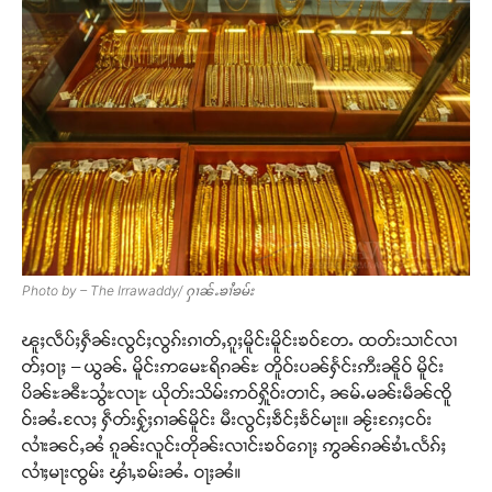
Photo by – The Irrawaddy/ ႁၢၼ်ႉၶၢႆၶမ်း
ၽူႈလဵပ်ႈႁဵၼ်းလွင်ႈလွၵ်းၵၢတ်ႇၵူႈမိူင်းမိူင်းၶဝ်တႄႉ ထတ်းသၢင်လၢ
တ်ႈဝႃႈ – ယွၼ်ႉ မိူင်းဢမေႊရိၵၼ်ႊ တိူဝ်းပၼ်ႁႅင်းဢီးၼိူဝ် မိူင်း
ပိၼ်ႊၼီႊသွႆႊလႃႊ ယိုတ်းသိမ်းဢဝ်ႁိူဝ်းတၢင်ႇ ၼမ်ႉမၼ်းမဵၼ်ၸိူ
ဝ်းၼႆႉလႄႈ ႁဵတ်းႁႂ်ႈၵၢၼ်မိူင်း မီးလွင်ႈၶဵင်ႈၶႅင်မႃး။ ၼႂ်းၵႄႈငဝ်း
လၢႆးၼင်ႇၼႆ ၵူၼ်းလူင်းတိုၼ်းလၢင်းၶဝ်ၵေႃႈ ဢွၼ်ၵၼ်ၶၢႆႉလႅၵ်ႈ
လၢႆႈမႃးၸွမ်း ၾၢႆႇၶမ်းၼႆႉ ဝႃႈၼႆ။