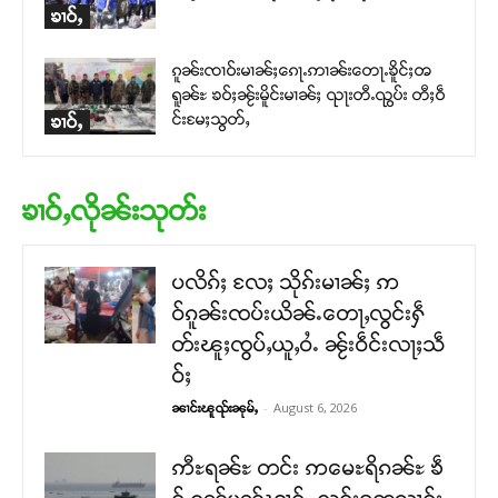
ၶၢဝ်ႇ
ၵူၼ်းၸၢဝ်းမၢၼ်ႈၵေႃႉဢၢၼ်းတေႃႉၶိူင်ႈၻ
ရူၼ်ႊ ၶဝ်ႈၼႂ်းမိူင်းမၢၼ်ႈ ၺႃးတီႉၺွပ်း တီႈဝဵ
င်းမႄႈသွတ်ႇ
ၶၢဝ်ႇ
ၶၢဝ်ႇလိုၼ်းသုတ်း
ပလိၵ်ႈ လႄႈ သိုၵ်းမၢၼ်ႈ ဢ
ဝ်ၵူၼ်းၸပ်းယိၼ်ႉတေႃႇလွင်းႁဵ
တ်းၽူႈၸွပ်ႇယူႇဝႆႉ ၼႂ်းဝဵင်းလႃႈသဵ
ဝ်ႈ
-
August 6, 2026
ၼၢင်းၽူၺ်းၼုမ်ႇ
ဢီႊရၼ်ႊ တင်း ဢမေႊရိၵၼ်ႊ ၶဵ