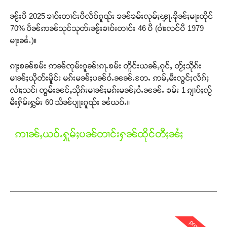
ၼႂ်းပီ 2025 ၶၢဝ်းတၢင်းပီလဵဝ်ၵူၺ်း ၶၼ်ၶမ်းလုမ်ႈၾႃႉၶိုၼ်ႈမႃးထိုင်
70% ပဵၼ်ဢၼ်သုင်သုတ်းၼႂ်းၶၢဝ်းတၢင်း 46 ပီ (ဝၢႆးလင်ပီ 1979
မႃးၼႆႉ)။
ၵႃႈၶၼ်ၶမ်း ဢၼ်ၸုမ်းၵူၼ်းၵႃႉၶမ်း တိူင်းယၼ်ႇၵုင်ႇ တႂ်ႈသိုၵ်း
မၢၼ်ႈယိုတ်းမိူင်း မၵ်းမၼ်ႈပၼ်ဝႆႉၼၼ်ႉတႄႉ ဢမ်ႇမီးလွင်ႈလႅၵ်ႈ
လၢႆႈသင်၊ ၸွမ်းၼင်ႇသိုၵ်းမၢၼ်ႈမၵ်းမၼ်ႈဝႆႉၼၼ်ႉ ၶမ်း 1 ၵျၢပ်ႈလႂ်
မီးႁိမ်းႁွမ်း 60 သႅၼ်ပျႃးၵူၺ်း ၼႆယဝ်ႉ။
ဢၢၼ်ႇယဝ်ႉႁူမ်ႈပၼ်တၢင်းႁၼ်ထိုင်တီႈၼႆႈ