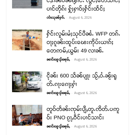
င်ႇၵၼ်ပၼ်ၾၢင်ႉ လွင်ႈတေသၢင်ႈ
ပၢင်တိုၵ်း ႁႂ်ႈႁၢဝ်ႈႁႅင်းထႅင်ႈ
-
August 6, 2026
ၸၢႆးသုၼ်ႁၵ်ႉ
ႁႅင်းလူမ်းမႆႈသုင်ပီၼႆႉ WFP တၵ်ႉ
ဝႃႈၵူၼ်းထူပ်းၽေးဢိုပ်းယၢၵ်ႈ
တေဢမ်ႇယွမ်း 49 လၢၼ်ႉ
-
August 6, 2026
ၼၢင်းၽူၺ်းၼုမ်ႇ
ငိုၼ်း 600 သႅၼ်ပျႃး သႂ်ႇဝႆႉၼႂ်းရူ
တ်ႉၵႃးၵေႃႈႁၢႆ
-
August 6, 2026
ၼၢင်းၽူၺ်းၼုမ်ႇ
တူဝ်တႅၼ်းၸုမ်းပျီႇတူႉၸိတ်ႉပဢူ
ဝ်း PNO ၵႂႃႇဝဵင်းပၢင်သၢင်း
-
August 6, 2026
ၼၢင်းၽူၺ်းၼုမ်ႇ