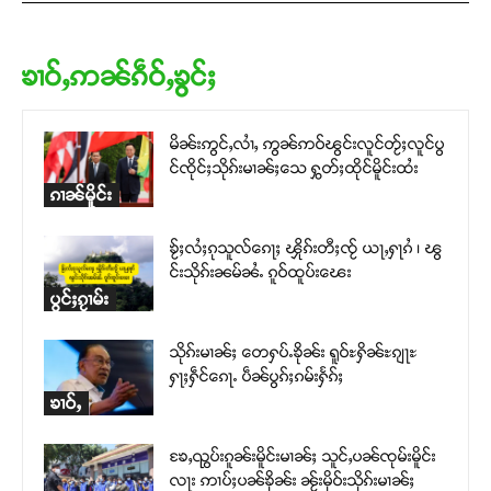
ၶၢဝ်ႇဢၼ်ၵဵဝ်ႇၶွင်ႈ
မိၼ်းဢွင်ႇလၢႆႇ ဢွၼ်ဢဝ်ၽွင်းလူင်တႂ်ႈလူင်ပွ
င်ၸိုင်ႈသိုၵ်းမၢၼ်ႈသေ ႁွတ်ႈထိုင်မိူင်းထႆး
ၵၢၼ်မိူင်း
ၶႂ်ႈလႆႈၵုသူလ်ၵေႃႈ ၾိုၵ်းတီႈၸႂ် ယႃႇႁႃၵႆ ၊ ၽွ
င်းသိုၵ်းၼမ်ၼႆႉ ၵူဝ်ထူပ်းၽေး
ပွင်ႈၵႂၢမ်း
သိုၵ်းမၢၼ်ႈ တေႁပ်ႉၶိုၼ်း ရူဝ်ႊႁိၼ်ႊၵျႃႊ
ႁႃႈႁဵင်ၵေႃႉ ပဵၼ်ပွၵ်ႈၵမ်းႁႅၵ်ႈ
ၶၢဝ်ႇ
ၶႄႇၺွပ်းၵူၼ်းမိူင်းမၢၼ်ႈ သူင်ႇပၼ်ၸုမ်းမိူင်း
လႃး ဢၢပ်ႈပၼ်ၶိုၼ်း ၼႂ်းမိုဝ်းသိုၵ်းမၢၼ်ႈ