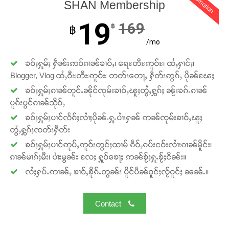
promotion
SHAN Membership
19
169
฿
฿
/mo
ၶဝ်ႈႁူမ်ႈ ႁဵၼ်းဢဝ်ၵၢၼ်ၶၢဝ်ႇ၊ ရေႊတီႊဢူဝ်ႊ၊ ထႆႇႁၢင်ႈ၊
Blogger, Vlog ထႆႇဝီႊတီႊဢူဝ်ႊ တတ်းတေႃႇ ႁဵတ်းဢွၵ်ႇ ပိုၼ်ၽႄႈ
ၶဝ်ႈႁူမ်ႈၵၢၼ်တူင်ႉၼိုင်ၸုမ်းၶၢဝ်ႇၽူႈတွႆႇႁွၵ်ႈ ၼႂ်းၶၵ်ႉၵၢၼ်
Support SHAN
ပူၵ်းပွင်ၵၢၼ်သိုဝ်ႇ
ၶဝ်ႈႁူမ်ႈပၢင်လႅၵ်ႈလၢႆႈပိုၼ်ႉႁူႉပၢႆးႁၼ် ဢၼ်ၸုမ်းၶၢဝ်ႇၽူႈ
တႃႇႁႂ်ႈသဵင်ၵၢင်ၸႂ်ၵူၼ်းမိူင်း ၵူႈတီႈၵူႈလႅၼ်ပေႃးတေၸွ
တွႆႇႁွၵ်ႈၸတ်းႁဵတ်း
တ်ႇ တူဝ်ႈလုမ်ႈၾႃႉၼၼ်ႉ ၶဝ်ႈႁူမ်ႈၵမ်ႉထႅမ် ၸုမ်းၶၢ
ဝ်ႇၽူႈတွႆႇႁွၵ်ႈ လႆႈယူႇၶႃႈဢေႃႈ။
ၶဝ်ႈႁူမ်ႈပၢင်ဢုပ်ႇဢူဝ်းတွင်ႈထၢမ် ၵဵဝ်ႇၵပ်းငဝ်းလၢႆးၵၢၼ်မိူင်း၊
ၵၢၼ်မၢၵ်ႈမီး၊ ပၢႆးမွၼ်း လႄႈ ႁူဝ်ၶေႃႈ ဢၼ်ၶႂ်ႈႁူႉၶႂ်ႈငိၼ်း။
လႆႈႁပ်ႉဢၢၼ်ႇ ၶၢဝ်ႇၶိုၵ်ႉတွၼ်း ပိူင်ပဵၼ်ဝူင်ႈလႂ်ဝူင်ႈ ၼၼ်ႉ။
Donate Now
Contact