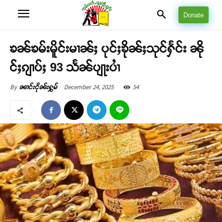
Donate
ၶၼ်ၶမ်းမိူင်းမၢၼ်ႈ ပုင်ႈၶိုၼ်ႈသုင်ႁႅင်း ၼို
င်ႈၵျၢပ်ႈ 93 သႅၼ်ပျႃးပၢႆ
December 24, 2025
54
By
ၼၢင်းငိုၼ်းႁွမ်