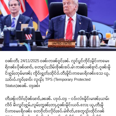
ဝၼ်းတီႈ 24/11/2025 ဝၼ်းၸၼ်ဝူင်ႈၼႆႉ လူင်ပွင်ၸိုင်ႈမိူင်းဢမေႊ
ရိၵၼ်ႊပိုၼ်ၽၢဝ်ႇ တေႁုပ်ႈသိမ်းၶိုၼ်းၶပ်ႉမၢႆ ဢၼ်ပၼ်ၶႂၢင်ႉၵူၼ်းမိူ
င်းႁူမ်ႈတုမ်မၢၼ်ႈ ၸိူဝ်းႁွတ်ႈထိုင်ဝႆႉတီႈမိူင်းဢမေႊရိၵၼ်ႊသေ ယူႇ
သဝ်းဝႆႉၸူဝ်ႈၶၢဝ်း လူၺ်ႈ TPS (Temporary Protected
Status)ၼၼ်ႉ ဝႃႈၼႆ။
တီႈၼႂ်းလိၵ်ႈပိုၼ်ၽၢဝ်ႇၼၼ်ႉ ပႃးဝႆႉဝႃႈ – ငဝ်းလၢႆးမိူင်းမၢၼ်ႈယၢမ်း
လဵဝ် မီးလွင်ႈႁူမ်ႇလူမ်ႈတွၼ်ႈတႃႇၵူၼ်းမိူင်းယဝ်ႉလႄႈ ယူႇတီႈမိူ
င်းဢမေႊရိၵၼ်ႊ တေၵိုတ်းလိုဝ်ႈၶပ်ႉမၢႆၵႅတ်ႇၶႄတူၺ်းထိုင်ၵၼ်