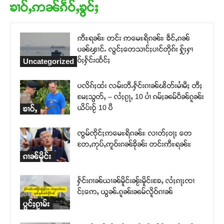
ၶၢဝ်ႇဢၼ်ၵဵဝ်ႇၶွင်ႈ
ဢီႊရၼ်ႊ တင်း ဢမေႊရိၵၼ်ႊ ၶဵင်ႇၵၼ်
ပၼ်ၾၢင်ႉ လွင်ႈတေသၢင်ႈပၢင်တိုၵ်း ႁႂ်ႈႁၢ
ဝ်ႈႁႅင်းထႅင်ႈ
Uncategorized
ပလိၵ်ႈထႆး လမ်းတီႉႁႅင်းၵၢၼ်ၽိတ်းမၢႆမီႈ တီႈ
မႄႈသွတ်ႇ – လႆႈၵႂႃႇ 10 ပၢႆ ၵမ်ႈၼမ်ပဵၼ်ၵူၼ်း
ယိပ်းဝႂ် 10 ပီ
ၶၢဝ်ႇ
ၸွမ်ၸိုင်ႈဢမေႊရိၵၼ်ႊ လၢတ်ႈဝႃႈ တေ
တႄႇဢုပ်ႇဢူဝ်းၵၼ်ၶိုၼ်း တင်းဢီႊရၼ်ႊ
ၵၢၼ်မိူင်း
ႁႅင်းၵၢၼ်ယၢၼ်မိူင်းၼႂ်းမိူင်းၶႄႇ လႆႈၵႃႈၸၢ
င်ႈဢေႇ ယွၼ်ႉၵူၼ်းၼမ်လိူဝ်ၵၢၼ်
ပွင်ႈၵႂၢမ်း