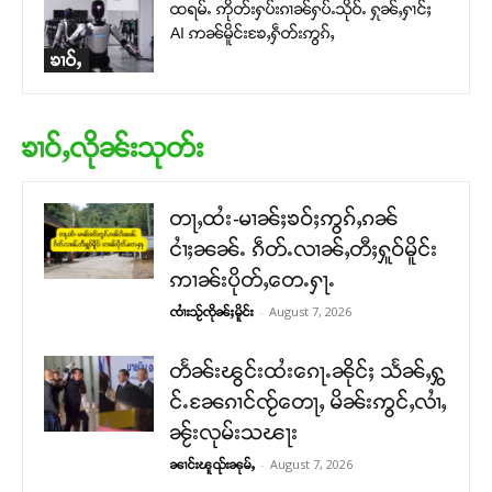
ထရမ်ႉ ဢိုတ်းႁပ်းၵၢၼ်ႁပ်ႉသိုဝ်ႉ ႁုၼ်ႇႁၢင်ႈ
AI ဢၼ်မိူင်းၶႄႇႁဵတ်းဢွၵ်ႇ
ၶၢဝ်ႇ
ၶၢဝ်ႇလိုၼ်းသုတ်း
တႃႇထႆး-မၢၼ်ႈၶဝ်ႈဢွၵ်ႇၵၼ်
ငၢႆႈၼၼ်ႉ ၵဵတ်ႉလၢၼ်ႇတီႈႁူဝ်မိူင်း
ဢၢၼ်းပိုတ်ႇတေႉႁႃႉ
-
August 7, 2026
ၸၢႆးသႂ်ၸိုၼ်ႈမိူင်း
တႅၼ်းၽွင်းထႆးၵေႃႉၼိုင်ႈ သႅၼ်ႇႁွ
င်ႉၼႄၵၢင်ၸႂ်တေႃႇ မိၼ်းဢွင်ႇလၢႆႇ
ၼႂ်းလုမ်းသၽႃး
-
August 7, 2026
ၼၢင်းၽူၺ်းၼုမ်ႇ