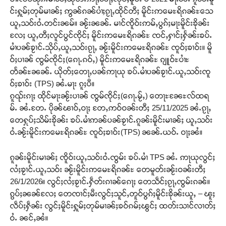
င်းႁူမ်ႈတုမ်မၢၼ်ႈ ဢွၼ်ၵၼ်ပၢႆႈၵႂႃႇထိုင်တီႈ မိူင်းဢမေႊရိၵၼ်ႊသေ
ယူႇသဝ်းဝႆႉတင်းၼမ်။ ၼႂ်းၼၼ်ႉ မၢင်ၸိူဝ်းဢမ်ႇပွၵ်ႈမႃးမိူင်းၶိုၼ်း
လႄႈ ယူႇတီႈလူင်ပွင်ၸိုင်ႈ မိူင်းဢမေႊရိၵၼ်ႊ ၸင်ႇႁၢင်ႈႁႅၼ်းၶပ်ႉ
မၢႆပၼ်ၶႂၢင်ႉသိုပ်ႇယူႇသဝ်းၵႂႃႇ ၼႂ်းမိူင်းဢမေႊရိၵၼ်ႊ ၸူဝ်ႈၶၢဝ်း။ မိူ
ဝ်ႈပၢၼ် ၸွမ်ၸိုင်ႈ(ၵေႃႉၵဝ်ႇ) မိူင်းဢမေႊရိၵၼ်ႊ ၵျူဝ်ႊပၢႆႊ
တႅၼ်ႊၼၼ်ႉ ယိုတ်ႈတေႃႇပၼ်ဢႃယု ၶပ်ႉမၢႆပၼ်ၶႂၢင်ႉယူႇသဝ်းၸူ
ဝ်ႈၶၢဝ်း (TPS) ၼႆႉမႃး ၵူႈပီ။
ၵူၺ်းၵႃႈ ထိုင်မႃးၼႂ်းပၢၼ် ၸွမ်ၸိုင်ႈ(ၵေႃႉမႂ်ႇ) တေႃႊၼႄႊလ်ထရ
မ်ႉ ၼႆႉတႄႉ ပိုၼ်ၽၢဝ်ႇဝႃႈ တႄႇဢဝ်ဝၼ်းတီႈ 25/11/2025 ၼႆႉၵႂႃႇ
တေႁုပ်ႈသိမ်းၶိုၼ်း ၶပ်ႉမၢႆဢၼ်ပၼ်ၶႂၢင်ႉၵူၼ်းမိူင်းမၢၼ်ႈ ယူႇသဝ်း
ဝႆႉၼႂ်းမိူင်းဢမေႊရိၵၼ်ႊ ၸူဝ်ႈၶၢဝ်း(TPS) ၼၼ်ႉယဝ်ႉ ဝႃႈၼႆ။
ၵူၼ်းမိူင်းမၢၼ်ႈ ၸိူဝ်းယူႇသဝ်းဝႆႉၸွမ်း ၶပ်ႉမၢႆ TPS ၼႆႉ ဢႃယုလွင်ႈ
လႆႈၶႂၢင်ႉယူႇသဝ်း ၼႂ်းမိူင်းဢမေႊရိၵၼ်ႊ တေမူတ်းၼႂ်းဝၼ်းတီႈ
26/1/2026။ လွင်ႈလႆႈၶႂၢင်ႉႁဵတ်းၵၢၼ်ၵေႃႈ တေသဵင်ႈၵႂႃႇၸွမ်းၵၼ်။
ၵွပ်ႈၼၼ်လႄႈ တေၸၢင်ႈမီးလွင်ႈသူင်ႇတူဝ်ပွၵ်ႈမိူင်းၶိုၼ်းယူႇ – ၽူႈ
လဵပ်ႈႁဵၼ်း လွင်ႈမိူင်းႁူမ်ႈတုမ်မၢၼ်ႈၶဝ်ၵမ်ႈၽွင်ႈ ထတ်းသၢင်လၢတ်ႈ
ဝႆႉ ၼင်ႇၼႆ။