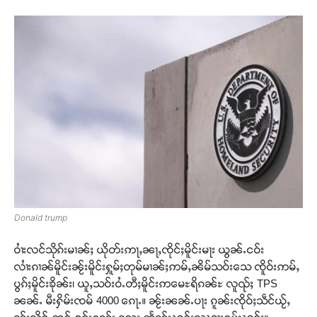
Donald trump
ဝၢႆးလင်သိုၵ်းမၢၼ်ႈ ယိုတ်းဢႃႇၼႃႇၸိုင်ႈမိူင်းမႃး ယွၼ်ႉငဝ်း
လၢႆးၵၢၼ်မိူင်းၼႂ်းမိူင်းႁူမ်ႈတုမ်မၢၼ်ႈဢမ်ႇၼိမ်သဝ်းသေ ၸိူဝ်းဢမ်ႇ
ပွၵ်ႈမိူင်းၶိုၼ်း၊ ယူႇသဝ်းဝႆႉတီႈမိူင်းဢမေႊရိၵၼ်ႊ လူၺ်ႈ TPS
ၼၼ်ႉ မီးႁိမ်းၸမ် 4000 ၵေႃႉ။ ၼႂ်းၼၼ်ႉပႃး ၵူၼ်းၸိုဝ်ႈသဵင်ယႂ်ႇ