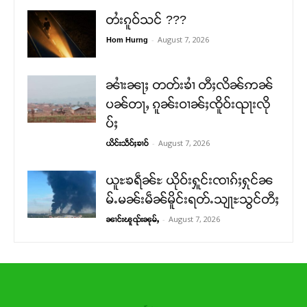
တႆးၵူဝ်သင် ???
-
August 7, 2026
Hom Hurng
ၼၢႆးၼႃႈ တတ်းၶၢႆ တီႈလိၼ်ဢၼ်
ပၼ်တႃႇ ၵူၼ်းဝၢၼ်ႈၸိူဝ်းၺႃးလို
ပ်ႈ
-
August 7, 2026
ယိင်းသဵဝ်ႈၶၢဝ်
ယူႊၶရဵၼ်ႊ ယိုဝ်းႁူင်းၸၢၵ်ႈႁုင်ၼ
မ်ႉမၼ်းမဵၼ်မိူင်းရတ်ႉသျႃႊသွင်တီႈ
-
August 7, 2026
ၼၢင်းၽူၺ်းၼုမ်ႇ