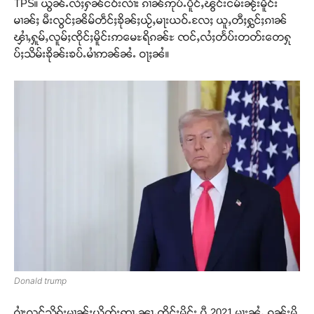
TPS။ ယွၼ်ႉလႆႈႁၼ်ငဝ်းလၢႆး ၵၢၼ်ဢုပ်ႉပိူင်ႇၽွင်းငမ်းၼႂ်းမိူင်း
မၢၼ်ႈ မီးလွင်ႈၼိမ်တဵင်ႈၶိုၼ်ႈယႂ်ႇမႃးယဝ်ႉလႄႈ ယူႇတီႈႁွင်ႈၵၢၼ်
ၾၢႆႇႁူမ်ႇလူမ်ႈၸိုင်ႈမိူင်းဢမေႊရိၵၼ်ႊ ၸင်ႇလႆႈတႅပ်းတတ်းတေႁု
ပ်ႈသိမ်းၶိုၼ်းၶပ်ႉမၢႆဢၼ်ၼႆႉ ဝႃႈၼႆ။
Donald trump
ဝၢႆးလင်သိုၵ်းမၢၼ်ႈယိုတ်းဢႃႇၼႃႇၸိုင်ႈမိူင်း ပီ 2021 မႃးၼႆႉ ၵူၼ်းမိူ