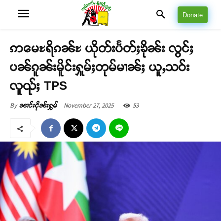
Donate
ဢမေႊရိၵၼ်ႊ ယိုတ်းပႅတ်ႈၶိုၼ်း လွင်ႈ
ပၼ်ၵူၼ်းမိူင်းႁူမ်ႈတုမ်မၢၼ်ႈ ယူႇသဝ်း
လူၺ်ႈ TPS
November 27, 2025
53
By
ၼၢင်းငိုၼ်းႁွမ်