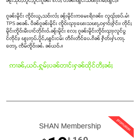
ၼႂ်းသိုဝ်ႇတူင်ႇဝူင်းၵူၼ်း လႄႈ တႅၼ်းၽွင်းသၽႃးၵမ်ႈၽွင်ႈ။
ၵူၼ်းမိူင်း ၸိူဝ်းယူႇသဝ်းလႆႈ ၼႂ်းမိူင်းဢမေႊရိၵၼ်ႊ လူၺ်ႈၶပ်ႉမၢႆ
TPS ၼၼ်ႉ ပဵၼ်ၵူၼ်းမိူင်း ၸိူဝ်းၺႃးၽေးသၽႃႇဝႁၢဝ်ႈႁႅင်း၊ ၸိုင်ႈ
မိူင်းၸိူဝ်းမီးပၢင်တိုၵ်းဝႆႉၼႂ်းမိူင်း လႄႈ ၵူၼ်းမိူင်းၸိူဝ်းၺႃးလူင်ပွ
င်ၸိုင်ႈ၊ ၽူႈဢုပ်ႉပိူင်ႇၽွင်းငမ်း တဵၵ်းတဵင်ပေႉၵိၼ် ႁဵတ်းႁၢႆႉၸႃႉ
Support SHAN
တေႃႇ ၸဵမ်ၸိူဝ်းၼႆႉ ၼႆယဝ်ႉ။
တႃႇႁႂ်ႈသဵင်ၵၢင်ၸႂ်ၵူၼ်းမိူင်း ၵူႈတီႈၵူႈလႅၼ်ပေႃးတေၸွ
တ်ႇ တူဝ်ႈလုမ်ႈၾႃႉၼၼ်ႉ ၶဝ်ႈႁူမ်ႈၵမ်ႉထႅမ် ၸုမ်းၶၢ
ဢၢၼ်ႇယဝ်ႉႁူမ်ႈပၼ်တၢင်းႁၼ်ထိုင်တီႈၼႆႈ
ဝ်ႇၽူႈတွႆႇႁွၵ်ႈ လႆႈယူႇၶႃႈဢေႃႈ။
Donate Now
promotion
SHAN Membership
฿