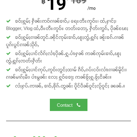
19
169
฿
/mo
ၶဝ်ႈႁူမ်ႈ ႁဵၼ်းဢဝ်ၵၢၼ်ၶၢဝ်ႇ၊ ရေႊတီႊဢူဝ်ႊ၊ ထႆႇႁၢင်ႈ၊
Blogger, Vlog ထႆႇဝီႊတီႊဢူဝ်ႊ တတ်းတေႃႇ ႁဵတ်းဢွၵ်ႇ ပိုၼ်ၽႄႈ
ၶဝ်ႈႁူမ်ႈၵၢၼ်တူင်ႉၼိုင်ၸုမ်းၶၢဝ်ႇၽူႈတွႆႇႁွၵ်ႈ ၼႂ်းၶၵ်ႉၵၢၼ်
ပူၵ်းပွင်ၵၢၼ်သိုဝ်ႇ
ၶဝ်ႈႁူမ်ႈပၢင်လႅၵ်ႈလၢႆႈပိုၼ်ႉႁူႉပၢႆးႁၼ် ဢၼ်ၸုမ်းၶၢဝ်ႇၽူႈ
တွႆႇႁွၵ်ႈၸတ်းႁဵတ်း
ၶဝ်ႈႁူမ်ႈပၢင်ဢုပ်ႇဢူဝ်းတွင်ႈထၢမ် ၵဵဝ်ႇၵပ်းငဝ်းလၢႆးၵၢၼ်မိူင်း၊
ၵၢၼ်မၢၵ်ႈမီး၊ ပၢႆးမွၼ်း လႄႈ ႁူဝ်ၶေႃႈ ဢၼ်ၶႂ်ႈႁူႉၶႂ်ႈငိၼ်း။
လႆႈႁပ်ႉဢၢၼ်ႇ ၶၢဝ်ႇၶိုၵ်ႉတွၼ်း ပိူင်ပဵၼ်ဝူင်ႈလႂ်ဝူင်ႈ ၼၼ်ႉ။
Contact