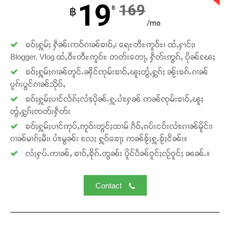
19
169
ဝ်ႇၽူႈတွႆႇႁွၵ်ႈ လႆႈယူႇၶႃႈဢေႃႈ။
฿
฿
/mo
Donate Now
ၶဝ်ႈႁူမ်ႈ ႁဵၼ်းဢဝ်ၵၢၼ်ၶၢဝ်ႇ၊ ရေႊတီႊဢူဝ်ႊ၊ ထႆႇႁၢင်ႈ၊
Blogger, Vlog ထႆႇဝီႊတီႊဢူဝ်ႊ တတ်းတေႃႇ ႁဵတ်းဢွၵ်ႇ ပိုၼ်ၽႄႈ
ၶဝ်ႈႁူမ်ႈၵၢၼ်တူင်ႉၼိုင်ၸုမ်းၶၢဝ်ႇၽူႈတွႆႇႁွၵ်ႈ ၼႂ်းၶၵ်ႉၵၢၼ်
ပူၵ်းပွင်ၵၢၼ်သိုဝ်ႇ
ၶဝ်ႈႁူမ်ႈပၢင်လႅၵ်ႈလၢႆႈပိုၼ်ႉႁူႉပၢႆးႁၼ် ဢၼ်ၸုမ်းၶၢဝ်ႇၽူႈ
တွႆႇႁွၵ်ႈၸတ်းႁဵတ်း
ၶဝ်ႈႁူမ်ႈပၢင်ဢုပ်ႇဢူဝ်းတွင်ႈထၢမ် ၵဵဝ်ႇၵပ်းငဝ်းလၢႆးၵၢၼ်မိူင်း၊
ၵၢၼ်မၢၵ်ႈမီး၊ ပၢႆးမွၼ်း လႄႈ ႁူဝ်ၶေႃႈ ဢၼ်ၶႂ်ႈႁူႉၶႂ်ႈငိၼ်း။
လႆႈႁပ်ႉဢၢၼ်ႇ ၶၢဝ်ႇၶိုၵ်ႉတွၼ်း ပိူင်ပဵၼ်ဝူင်ႈလႂ်ဝူင်ႈ ၼၼ်ႉ။
Contact