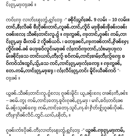
င်ႈၵႂႃႇမႃးဝႃႈၼႆ ။
ၸဝ်ႈၵႃး လၢတ်ႈၽူႈတွႆႇႁွၵ်ႈဝႃႈ -“
ၼိုင်ႈပွၵ်ႈၼႆႉ 9 လမ်း – 10 လမ်း။
တၢင်ႇၶီႈလိၼ် ၶီႈငိုၼ်းတၢင်ႇလူၼ်ႉတၢင်ႇလိူဝ် မႃးၶိုၼ်းၶိုၼ်းဝၼ်း
ဝၼ်းလႄႈ သဵၼ်ႈတၢင်းလူႉၵွႆ ။ ၵႃးဢွၼ်ႇ ၵႃးတၢင်ႇၵူၼ်း ဢမ်ႇၸၢ
င်ႈၵႂႃႇမႃး မီးၸမ် 2 လိူၼ်ယဝ်ႉ ၊ တေႃႈၼင်ႇၵႃးဢၼ်တၢင်ႇႁိၼ်ႁႄႈ
ၸိူဝ်းၼႆႉၼႆ ပေႃးၶဝ်လူင်းမႃးၼႆ လႆႈဢဝ်ၵႃးတၢင်ႇသၢႆးမႃးပႃးလ
မ်းၼိုင်ႈသေ တၢင်းယၢပ်ႇတီႈလႂ် ၶဝ်ဢမ်ႇၸၢင်ႈၶၢမ်ႈတီႈလႂ်ၵေႃႈ ၶ
ဝ်ဢဝ်သၢႆးထွၵ်ႇသႂ်ႇသေ ၸင်ႇၸၢင်ႈၵႂႃႇမႃးလႆႈဢေႃႈ ။ ၵႃးဢွၼ်ႇ
တႄႉဢမ်ႇၸၢင်ႈၵႂႃႇမႃးၶႃႈ ၊ လႆႈလဵပ်ႈၵႂႃႇတင်း မိူင်းယဵၼ်ဢဝ်
”-
ဝႃႈၼႆ ။
ယွၼ်ႉသဵၼ်ႈတၢင်းလူႉၵွႆလႄႈ ၵူၼ်းမိူင်း ယူႇၼႂ်းၵႄႈ ဝၢၼ်ႈဢီႇၼၢႆး
– ၼမ်ႉတူႈ ဢမ်ႇၸၢင်ႈတေႃႉၶူဝ်းၵုၼ်ႇၵႂႃႇမႃး ၊ မၢၵ်ႇၶဝ်ႈတဝ်ႈၼ
မ်ႉၼႂ်းသူၼ်ၵေႃႈ ဢမ်ႇၸၢင်ႈတေႃႉသူင်ႇၵႃႉၶၢႆ ႁဵတ်းႁႂ်ႈၵူၼ်းပိုၼ်ႉ
တီႈႁႃၵိၼ်လဵင်ႉတွင်ႉယၢပ်ႇၽိုတ်ႇ ။
ၵူၼ်းၸၢႆးပိုၼ်ႉတီႈလၢတ်ႈၽူႈတွႆႇႁွၵ်ႈဝႃႈ -“
ယွၼ်ႉၵႃးၵႂႃႇမႃးဢမ်ႇ