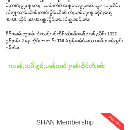
မ်ႇၸၢင်ႈၵႂႃႇမႃးလႄႈ ၊ ယၢမ်းလဵဝ် ပေႃးတေၵႂႃႇၼမ်ႉတူႈ- လႃႈသဵဝ်ႈ
လႆႈၵႂႃ တၢင်းသဵၼ်ႈတၢင်းမိူင်းယဵၼ် လႆႈပၼ်ၵႃႈၵႃး ၼိုင်ႈၵေႃႉ
45000 ထိုင် 50000 ပျႃးၸိူဝ်းၼႆႉလႆႈႁူႉၼင်ႇၼႆ။
ဝဵင်းၼမ်ႉတူႈၼႆႉ ဝၢႆးလင်ပၢင်တိုၵ်းၽႅၼ်ၵၢၼ်ယၼ်ႇသိုၵ်း 1027
ပွၵ်ႈၵမ်း 2 မႃး သိုၵ်းတဢၢင်း TNLA ၵုမ်းၵမ်ဝႆႉသေ ပၼ်ႇၵၢၼ်ၽွင်း
ငမ်းဝႆႉ။
ဢၢၼ်ႇယဝ်ႉႁူမ်ႈပၼ်တၢင်းႁၼ်ထိုင်တီႈၼႆႈ
Support SHAN
promotion
တႃႇႁႂ်ႈသဵင်ၵၢင်ၸႂ်ၵူၼ်းမိူင်း ၵူႈတီႈၵူႈလႅၼ်ပေႃးတေၸွ
SHAN Membership
တ်ႇ တူဝ်ႈလုမ်ႈၾႃႉၼၼ်ႉ ၶဝ်ႈႁူမ်ႈၵမ်ႉထႅမ် ၸုမ်းၶၢ