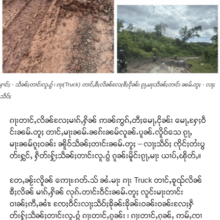
ႁၢင်ႈ - သဵၼ်ႈတၢင်းလူႉၵွႆ ၊ ၵႃး(Truck) တၢင်ႇၶီႈလိၼ်လႄႈၶီႈငိုၼ်း ၵႂႃႇမႃးသဵၼ်ႈတၢင်း ၼမ်ႉတူႈ - လႃႈ
သဵဝ်ႈ
ၵႃးတၢင်ႇလိၼ်လႄႈမၢၵ်ႇႁိၼ် ဢၼ်ဢွၵ်ႇတီႈမေႃႇငိုၼ်း မေႃႇႁႄႈဝဵ
င်းၼမ်ႉတူႈ တၢင်ႇမႃးၼမ်ႉၼၵ်းၼမ်လူၼ်ႉပူၼ်ႉလိူဝ်သေ ၵႂႃႇ
မႃးၼမ်ၵူႈဝၼ်း ၼိူဝ်သဵၼ်ႈတၢင်းၼမ်ႉတူႈ – လႃႈသဵဝ်ႈ ၸိုင်ႈတႆးပွ
တ်းႁွင်ႇ ႁဵတ်းႁႂ်ႈသဵၼ်ႈတၢင်းလူႉၵွႆ ၵူၼ်းမိူင်းၵႂႃႇမႃး ယၢပ်ႇၽိုတ်ႇ။
တႄႇၼႂ်းလိူၼ် ဢေႃႊၵတ်ႉသ် ၼႆႉမႃး ၵႃး Truck တၢင်ႇၶူၺ်လိၼ်
ၶီႈလိၼ် မၢၵ်ႇႁိၼ် လုၵ်ႉတၢင်းဝဵင်းၼမ်ႉတူႈ လူင်းမႃးတၢင်း
ဝၢၼ်ႈဢီႇၼၢႆး ၸႄႈဝဵင်းလႃႈသဵဝ်ႈၶိုၼ်းၶိုၼ်းဝၼ်းဝၼ်းလႄႈႁဵ
တ်းႁႂ်ႈသဵၼ်ႈတၢင်းလူႉၵွႆ ၵႃးတၢင်ႇၵူၼ်း ၊ ၵႃးတၢင်ႇၵုၼ်ႇ ဢမ်ႇၸၢ