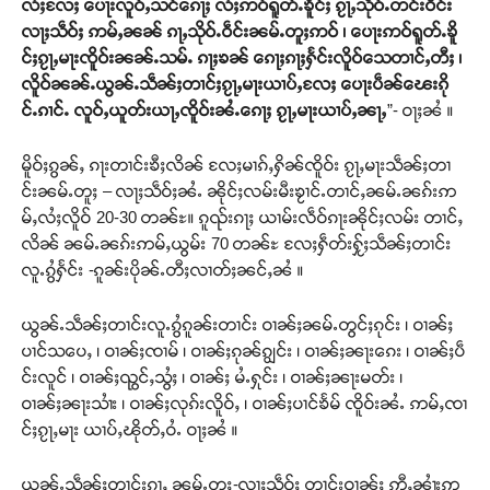
လႆႈလႄႈ ပေႃးလူဝ်ႇသင်ၵေႃႈ လႆႈဢဝ်ရူတ်ႉၶိူင်ႈ ၵႂႃႇသိုဝ်ႉတင်းဝဵင်း
လႃႈသဵဝ်ႈ ဢမ်ႇၼၼ် ၵႃႇသိုဝ်ႉဝဵင်းၼမ်ႉတူႈဢဝ် ၊ ပေႃးဢဝ်ရူတ်ႉၶိူ
င်ႈၵႂႃႇမႃးၸိူဝ်းၼၼ်ႉသမ်ႉ ၵႃႈၶၼ် ၵေႃႈၵႃႈႁႅင်းလိူဝ်သေတၢင်ႇတီႈ ၊
လိူဝ်ၼၼ်ႉယွၼ်ႉသဵၼ်ႈတၢင်ႈၵႂႃႇမႃးယၢပ်ႇလႄႈ ပေႃးပဵၼ်ၽေးၵို
င်ႉၵၢင်ႉ လူဝ်ႇယူတ်းယႃႇၸိူဝ်းၼႆႉၵေႃႈ ၵႂႃႇမႃးယၢပ်ႇၼႃႇ
”- ဝႃႈၼႆ ။
မိူဝ်ႈၵွၼ်ႇ ၵႃးတၢင်းၶီႈလိၼ် လႄႈမၢၵ်ႇႁိၼ်ၸိူဝ်း ၵႂႃႇမႃးသဵၼ်ႈတၢ
င်းၼမ်ႉတူႈ – လႃႈသဵဝ်ႈၼႆႉ ၼိုင်ႈလမ်းမီးၶႂၢင်ႉတၢင်ႇၼမ်ႉၼၵ်းဢ
မ်ႇလႆႈလိူဝ် 20-30 တၼ်ႊ။ ၵူၺ်းၵႃႈ ယၢမ်းလဵဝ်ၵႃးၼိုင်ႈလမ်း တၢင်ႇ
လိၼ် ၼမ်ႉၼၵ်းဢမ်ႇယွမ်း 70 တၼ်ႊ လႄႈႁဵတ်းႁႂ်ႈသဵၼ်ႈတၢင်း
လူႉၵွႆႁႅင်း -ၵူၼ်းပိုၼ်ႉတီႈလၢတ်ႈၼင်ႇၼႆ ။
ယွၼ်ႉသဵၼ်ႈတၢင်းလူႉၵွႆၵူၼ်းတၢင်း ဝၢၼ်ႈၼမ်ႉတွင်ႈၵုင်း ၊ ဝၢၼ်ႈ
ပၢင်သပေႇ ၊ ဝၢၼ်ႈၸၢမ် ၊ ဝၢၼ်ႈၵုၼ်ၵျွင်း ၊ ဝၢၼ်ႈၼႃးၵေး ၊ ဝၢၼ်ႈပဵ
င်းလူင် ၊ ဝၢၼ်ႈၺွင်ႇသွႆႈ ၊ ဝၢၼ်ႈ မႆႉႁုင်း ၊ ဝၢၼ်ႈၼႃးမတ်း ၊
ဝၢၼ်ႈၼႃးသၢႆး ၊ ဝၢၼ်ႈလုၵ်းလိူဝ်ႇ ၊ ဝၢၼ်ႈပၢင်ၶႅမ် ၸိူဝ်းၼႆႉ ဢမ်ႇၸၢ
င်ႈၵႂႃႇမႃး ယၢပ်ႇၽိုတ်ႇဝႆႉ ဝႃႈၼႆ ။
ယွၼ်ႉသဵၼ်ႈတၢင်းၵႂႃႇ ၼမ်ႉတူႈ-လႃႈသဵဝ်ႈ တၢင်းဝၢၼ်ႈ ဢီႇၼၢႆးဢ