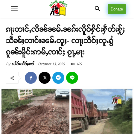
Donate
ၵႃးတၢင်ႇလိၼ်ၼမ်ႉၼၵ်းလိူဝ်ႁႅင်းႁဵတ်းႁႂ်ႈ
သဵၼ်ႈတၢင်းၼမ်ႉတူႈ- လႃႈသဵဝ်ႈလူႉၵွႆ
ၵူၼ်းမိူင်းဢမ်ႇၸၢင်ႈ ၵႂႃႇမႃး
October 13, 2025
189
By
ယိင်းသဵဝ်ႈၶၢဝ်