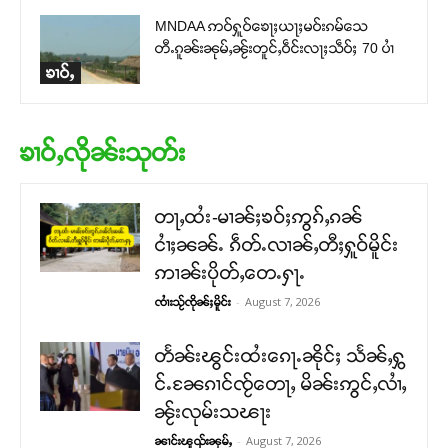
MNDAA ဢဝ်ႁူဝ်ၶေႃႈယႃႈမဝ်းၵမ်သေ
တီႉၵူၼ်းၼုမ်ႇၼႂ်းတူင်ႇဝဵင်းလႃႈသဵဝ်ႈ 70 ပၢႆ
ၶၢဝ်ႇ
ၶၢဝ်ႇလိုၼ်းသုတ်း
တႃႇထႆး-မၢၼ်ႈၶဝ်ႈဢွၵ်ႇၵၼ်
ငၢႆႈၼၼ်ႉ ၵဵတ်ႉလၢၼ်ႇတီႈႁူဝ်မိူင်း
ဢၢၼ်းပိုတ်ႇတေႉႁႃႉ
-
August 7, 2026
ၸၢႆးသႂ်ၸိုၼ်ႈမိူင်း
တႅၼ်းၽွင်းထႆးၵေႃႉၼိုင်ႈ သႅၼ်ႇႁွ
င်ႉၼႄၵၢင်ၸႂ်တေႃႇ မိၼ်းဢွင်ႇလၢႆႇ
ၼႂ်းလုမ်းသၽႃး
-
August 7, 2026
ၼၢင်းၽူၺ်းၼုမ်ႇ