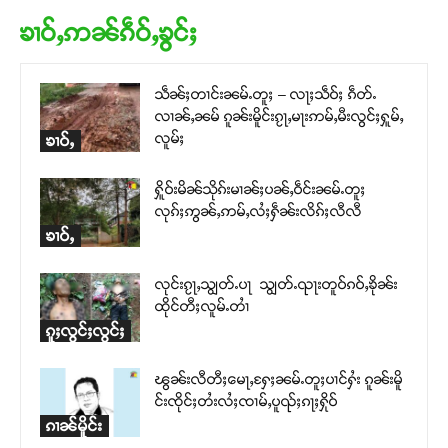
ၶၢဝ်ႇဢၼ်ၵဵဝ်ႇၶွင်ႈ
သဵၼ်ႈတၢင်းၼမ်ႉတူႈ – လႃႈသဵဝ်ႈ ၵဵတ်ႉ
လၢၼ်ႇၼမ် ၵူၼ်းမိူင်းၵႂႃႇမႃးဢမ်ႇမီးလွင်ႈႁူမ်ႇ
လူမ်ႈ
ၶၢဝ်ႇ
ႁိူဝ်းမိၼ်သိုၵ်းမၢၼ်ႈပၼ်ႇဝဵင်းၼမ်ႉတူႈ
လုၵ်ႈဢွၼ်ႇဢမ်ႇလႆႈႁဵၼ်းလိၵ်ႈလီလီ
ၶၢဝ်ႇ
လုင်းၵႂႃႇသျွတ်ႉပႃ သျွတ်ႉၺႃးတူဝ်ၵဝ်ႇၶိုၼ်း
ထိုင်တီႈလူမ်ႉတၢႆ
ၵူႈလွင်ႈလွင်ႈ
ၽွၼ်းလီတီႈမေႃႇႁႄႈၼမ်ႉတူႈပၢင်ႁႆး ၵူၼ်းမိူ
င်းၸိုင်ႈတႆးလႆႈၸၢမ်ႇပူၺ်ႈၵႃႈႁိုဝ်
ၵၢၼ်မိူင်း