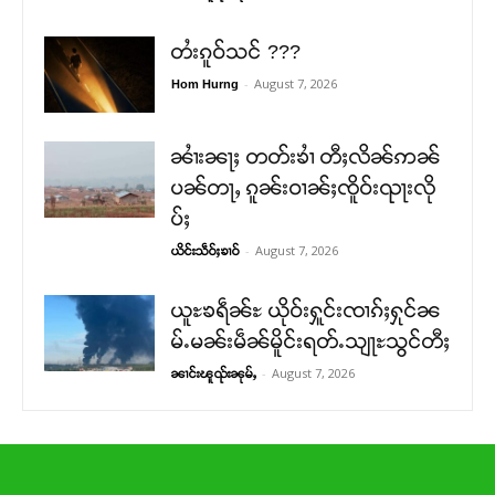
တႆးၵူဝ်သင် ???
-
August 7, 2026
Hom Hurng
ၼၢႆးၼႃႈ တတ်းၶၢႆ တီႈလိၼ်ဢၼ်
ပၼ်တႃႇ ၵူၼ်းဝၢၼ်ႈၸိူဝ်းၺႃးလို
ပ်ႈ
-
August 7, 2026
ယိင်းသဵဝ်ႈၶၢဝ်
ယူႊၶရဵၼ်ႊ ယိုဝ်းႁူင်းၸၢၵ်ႈႁုင်ၼ
မ်ႉမၼ်းမဵၼ်မိူင်းရတ်ႉသျႃႊသွင်တီႈ
-
August 7, 2026
ၼၢင်းၽူၺ်းၼုမ်ႇ