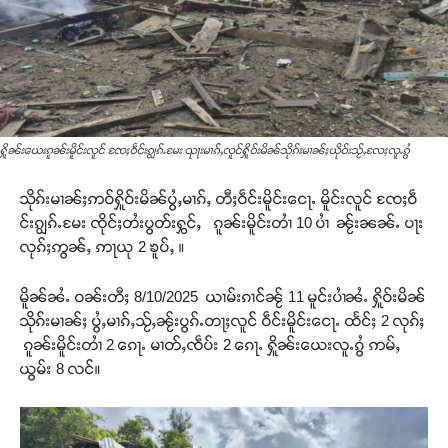
ႁိူၼ်းယေးၵူၼ်းမိူင်းလူင် ၸႄႈဝဵင်းၵျွၵ်ႉမႄး ၺႃးမၢၵ်ႇလူင်ႁိူဝ်းမိၼ်သိုၵ်းမၢၼ်ႈယိုဝ်းသႂ်ႇလႄႈလူႉၵွႆ
သိုၵ်းမၢၼ်ႈဢဝ်ႁိူဝ်းမိၼ်ပွႆႇမၢၵ်ႇ တီႈဝဵင်းမိူင်းငေႃႉ မိူင်းလူင် ၸႄႈဝဵ
င်းၵျွၵ်ႉမႄး ၸိုင်ႈတႆးပွတ်းႁွင်ႇ ၵူၼ်းမိူင်းတၢႆ 10 ပၢႆ ၼႂ်းၼၼ်ႉ ပႃး
လုၵ်ႈဢွၼ်ႇ ဢႃယု 2 ၶူပ်ႇ ။
မိူၼ်ၼႆႉ ဝၼ်းတီႈ 8/10/2025 ယၢမ်းၵၢင်ၼႂ် 11 မူင်းပၢႆၼႆႉ ႁိူဝ်းမိၼ်
သိုၵ်းမၢၼ်ႈ ပွႆႇမၢၵ်ႇသႂ်ႇၼႂ်းပွၵ်ႉတႃႈလူင် ဝဵင်းမိူင်းငေႃႉ ထႅင်ႈ 2 လုၵ်ႈ
ၵူၼ်းမိူင်းတၢႆ 2 ၵေႃႉ မၢတ်ႇၸဵပ်း 2 ၵေႃႉ ႁိူၼ်းယေးလူႉၵွႆ ဢမ်ႇ
ယွမ်း 8 လင်။