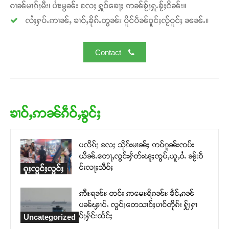
ၵၢၼ်မၢၵ်ႈမီး၊ ပၢႆးမွၼ်း လႄႈ ႁူဝ်ၶေႃႈ ဢၼ်ၶႂ်ႈႁူႉၶႂ်ႈငိၼ်း။
လႆႈႁပ်ႉဢၢၼ်ႇ ၶၢဝ်ႇၶိုၵ်ႉတွၼ်း ပိူင်ပဵၼ်ဝူင်ႈလႂ်ဝူင်ႈ ၼၼ်ႉ။
Contact
ၶၢဝ်ႇဢၼ်ၵဵဝ်ႇၶွင်ႈ
ပလိၵ်ႈ လႄႈ သိုၵ်းမၢၼ်ႈ ဢဝ်ၵူၼ်းၸပ်း
ယိၼ်ႉတေႃႇလွင်းႁဵတ်းၽူႈၸွပ်ႇယူႇဝႆႉ ၼႂ်းဝဵ
င်းလႃႈသဵဝ်ႈ
ၵူႈလွင်ႈလွင်ႈ
ဢီႊရၼ်ႊ တင်း ဢမေႊရိၵၼ်ႊ ၶဵင်ႇၵၼ်
ပၼ်ၾၢင်ႉ လွင်ႈတေသၢင်ႈပၢင်တိုၵ်း ႁႂ်ႈႁၢ
ဝ်ႈႁႅင်းထႅင်ႈ
Uncategorized