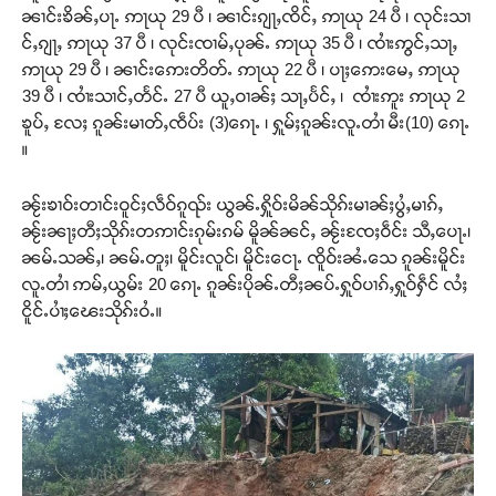
ၼၢင်းၶိၼ်ႇပႃႉ ဢႃယု 29 ပီ ၊ ၼၢင်းၵျႃႇၸိင်ႇ ဢႃယု 24 ပီ ၊ လုင်းသၢ
င်ႇၵျႃႇ ဢႃယု 37 ပီ ၊ လုင်းၸၢမ်ႇပုၼ်ႉ ဢႃယု 35 ပီ ၊ ၸၢႆးဢွင်ႇသႃႇ
ဢႃယု 29 ပီ ၊ ၼၢင်းဢေးတိတ်ႉ ဢႃယု 22 ပီ ၊ ပႃႈဢေးမေႇ ဢႃယု
39 ပီ ၊ ၸၢႆးသၢင်ႇတႅင်ႉ 27 ပီ ယူႇဝၢၼ်ႈ သႃႇပႅင်ႇ ၊ ၸၢႆးဢူး ဢႃယု 2
ၶူပ်ႇ လႄႈ ၵူၼ်းမၢတ်ႇၸဵပ်း (3)ၵေႃႉ ၊ ႁူမ်ႈၵူၼ်းလူႉတၢႆ မီး(10) ၵေႃႉ
။
ၼႂ်းၶၢဝ်းတၢင်းဝူင်ႈလဵဝ်ၵူၺ်း ယွၼ်ႉႁိူဝ်းမိၼ်သိုၵ်းမၢၼ်ႈပွႆႇမၢၵ်ႇ
ၼႂ်းၼႃႈတီႈသိုၵ်းတဢၢင်းၵုမ်းၵမ် မိူၼ်ၼင်ႇ ၼႂ်းၸႄႈဝဵင်း သီႇပေႃႉ၊
ၼမ်ႉသၼ်ႇ၊ ၼမ်ႉတူႈ၊ မိူင်းလူင်၊ မိူင်းငေႃႉ ၸိူဝ်းၼႆႉသေ ၵူၼ်းမိူင်း
လူႉတၢႆ ဢမ်ႇယွမ်း 20 ၵေႃႉ ၵူၼ်းပိုၼ်ႉတီႈၼပ်ႉႁူဝ်ပၢၵ်ႇႁူဝ်ႁဵင် လႆႈ
ငိူင်ႉပၢႆႈၽေးသိုၵ်းဝႆႉ။