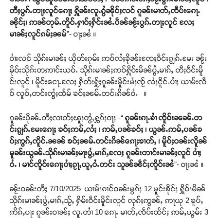
တီႈပွၵ်ႉတႃႈလူင်ၵေႃႈ ႁိူၼ်းလူႉၵွႆၼိုင်ႈလင် ၵူၼ်းမၢတ်ႇၸဵပ်းၵေႃႉ
ၼိုင်ႈ၊ ဢၼ်တုမ်ႉတိူဝ်ႉႁၢဝ်ႈႁႅင်းၼႆႉပဵၼ်ၼႂ်းပွၵ်ႉတႃႈလူင် လႄႈ
မၢၼ်ႈလူင်ၵမ်ႈၼမ်
”- ဝႃႈၼႆ ။
ဝၢႆးလင် သိုၵ်းမၢၼ်ႈ ယိုတ်းၵုမ်း ဢဝ်လႆႈၶိုၼ်းၸႄႈဝဵင်းၵျွၵ်ႉမႄး ၼႂ်း
မိုဝ်းသိုၵ်းတဢၢင်းယဝ်ႉ သိုၵ်းမၢၼ်ႈဢဝ်ႁိူဝ်းမိၼ်ပွႆႇမၢၵ်ႇ တီႈဝဵင်းမိူ
င်းလူင် ၊ မိူင်းငေႃႉလႄႈ ႁဵတ်းႁႂ်ႈၵူၼ်းမိူင်းမႆႈၸႂ် လႆႈငိူင်ႉပၢႆႈ ယၢမ်းလဵ
ဝ် လူဝ်ႇတင်းၸွႆႈထႅမ် ၶဝ်ႈၼမ်ႉတင်းၵိၼ်ဝႆႉ ။
ၵူၼ်းပိုၼ်ႉတီႈလၢတ်ႈၽူႈတွႆႇႁွၵ်ႈဝႃႈ -“
ၵူၼ်းၵႃႉၶၢႆ ၸိူဝ်းၼၼ်ႉတ
င်းၵျွၵ်ႉမႄးၵေႃႈ ၶဝ်ႈဢမ်ႇလႆႈ ၊ ဢမ်ႇပၼ်ၶဝ်ႈ ၊ ယွၼ်ႉဢမ်ႇပၼ်ၶ
ဝ်ႈဢွၵ်ႇၸိူင်ႉၼၼ် ၶဝ်ႈၼမ်ႉတင်းၵိၼ်ၵေႃႈၶၢတ်ႇ ၊ မိူဝ်ႈဝၼ်းလိူၼ်
မူၼ်းယွၼ်ႉသိုၵ်းမၢၼ်ႈမႃးပွႆႇမၢၵ်ႇလႄႈ ၵူၼ်းတၢင်းမၢၼ်ႈလူင် ပၢႆႈ
ဝႆႉ ၊ မၢင်ၸိူဝ်းၵေႃႈပၢႆႈၵႂႃႇယူႇဝႆႉတင်း သူၼ်ၼဵင်ႈၸိူဝ်းၼႆ
”- ဝႃႈၼႆ ။
ၼႂ်းဝၼ်းတီႈ 7/10/2025 ယၢမ်းၵၢင်ဝၼ်းမွၵ်ႈ 12 မူင်းၶိုင်ႈ ႁိူဝ်းမိၼ်
သိုၵ်းမၢၼ်ႈပွႆႇမၢၵ်ႇသႂ်ႇ ႁိမ်းဝဵင်းမိူင်းလူင် လုၵ်ႈဢွၼ်ႇ ဢႃယု 2 ၶူပ်ႇ
ဢိၵ်ႇပႃး ၵူၼ်းဝၢၼ်ႈ လူႉတၢႆ 10 ၵေႃႉ မၢတ်ႇၸဵပ်းထႅင်ႈ ဢမ်ႇယွမ်း 3