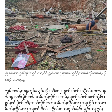
Support SHAN
ႁိူၼ်းယေးၵူၼ်းမိူင်းလူင် ၸႄႈဝဵင်းၵျွၵ်ႉမႄး ၺႃးမၢၵ်ႇလူင်ႁိူဝ်းမိၼ်သိုၵ်းမၢၼ်ႈယို
တႃႇႁႂ်ႈသဵင်ၵၢင်ၸႂ်ၵူၼ်းမိူင်း ၵူႈတီႈၵူႈလႅၼ်ပေႃးတေၸွ
ဝ်းသႂ်ႇလႄႈလူႉၵွႆ
တ်ႇ တူဝ်ႈလုမ်ႈၾႃႉၼၼ်ႉ ၶဝ်ႈႁူမ်ႈၵမ်ႉထႅမ် ၸုမ်းၶၢ
ဝ်ႇၽူႈတွႆႇႁွၵ်ႈ လႆႈယူႇၶႃႈဢေႃႈ။
ၸွမ်းၼင်ႇၶေႃႈတူၵ်းလူင်း ၵျီႊၼီႊဝႃႊ ၶွၼ်ႊဝႅၼ်ႊသျိၼ်ႊ တႄႉပႃး
ဝႆႉဝႃႈ ၵူၼ်းမိူင်းၼႆႉ ဢမ်ႇၸႂ်ႈသိုၵ်း ။ ဢမ်ႇပႃးၼႂ်းၽႅၼ်ၵၢၼ်တိုၵ်း။
Donate Now
ၵွပ်ႈၼႆ ပိုၼ်ႉတီႈဢၼ်သိုၵ်းတေဢမ်ႇလႆႈယိုဝ်းလႃးလႃး ႁိုဝ် တေဢ
မ်ႇလႆႈတိူဝ်ႉလႃးလႃးၼႆႉပဵၼ် – ႁိူၼ်းယေးၵူၼ်းမိူင်း၊ ႁူင်းယႃ ႁွင်ႈ