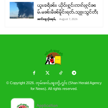
ယူႊၶရဵၼ်ႊ ယိုဝ်းႁူင်းၸၢၵ်ႈႁုင်ၼ
မ်ႉမၼ်းမဵၼ်မိူင်းရတ်ႉသျႃႊသွင်တီႈ
-
August 7, 2026
ၼၢင်းၽူၺ်းၼုမ်ႇ
© Copyright 2026. ၸုမ်းၶၢဝ်ႇၽူႈတွႆႇႁွၵ်ႈ (Shan Herald Agency
for News). All rights reserved.