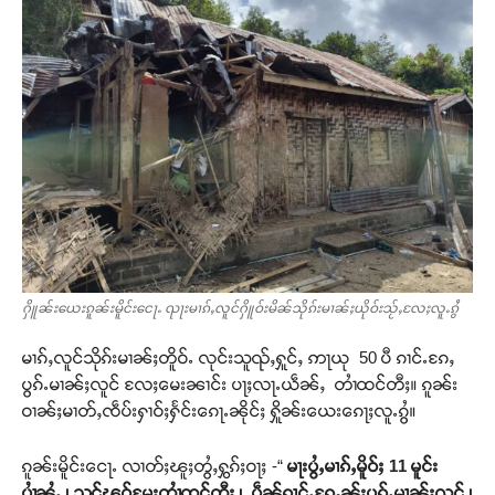
ႁိူၼ်းယေးၵူၼ်းမိူင်းငေႃႉ ၺႃးမၢၵ်ႇလူင်ႁိူဝ်းမိၼ်သိုၵ်းမၢၼ်ႈယိုဝ်းသႂ်ႇလႄႈလူႉၵွႆ
မၢၵ်ႇလူင်သိုၵ်းမၢၼ်ႈတိူဝ်ႉ လုင်းသူၺ်ႇႁူင်ႇ ဢႃယု 50 ပီ ၵၢင်ႉၵႄႇ
ပွၵ်ႉမၢၼ်ႈလူင် လႄႈမေးၼၢင်း ပႃႈလႃႉယဵၼ်ႇ တၢႆထင်တီႈ။ ၵူၼ်း
ဝၢၼ်ႈမၢတ်ႇၸဵပ်းႁၢဝ်ႈႁႅင်းၵေႃႉၼိုင်ႈ ႁိူၼ်းယေးၵေႃႈလူႉၵွႆ။
ၵူၼ်းမိူင်းငေႃႉ လၢတ်ႈၽူႈတွႆႇႁွၵ်ႈဝႃႈ -“
မႃးပွႆႇမၢၵ်ႇမိူဝ်ႈ 11 မူင်း
ပၢႆၼႆႉ ၊ သွင်ၽူဝ်မႄးတၢႆထင်တီႈ ၊ ပဵၼ်ၵၢင်ႉၵႄႇၼႂ်းပွၵ်ႉမၢၼ်ႈလူင် ၊