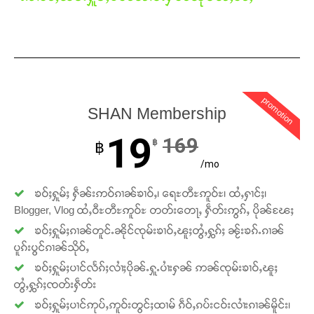
promotion
SHAN Membership
19
169
฿
฿
/mo
ၶဝ်ႈႁူမ်ႈ ႁဵၼ်းဢဝ်ၵၢၼ်ၶၢဝ်ႇ၊ ရေႊတီႊဢူဝ်ႊ၊ ထႆႇႁၢင်ႈ၊
Blogger, Vlog ထႆႇဝီႊတီႊဢူဝ်ႊ တတ်းတေႃႇ ႁဵတ်းဢွၵ်ႇ ပိုၼ်ၽႄႈ
ၶဝ်ႈႁူမ်ႈၵၢၼ်တူင်ႉၼိုင်ၸုမ်းၶၢဝ်ႇၽူႈတွႆႇႁွၵ်ႈ ၼႂ်းၶၵ်ႉၵၢၼ်
ပူၵ်းပွင်ၵၢၼ်သိုဝ်ႇ
ၶဝ်ႈႁူမ်ႈပၢင်လႅၵ်ႈလၢႆႈပိုၼ်ႉႁူႉပၢႆးႁၼ် ဢၼ်ၸုမ်းၶၢဝ်ႇၽူႈ
တွႆႇႁွၵ်ႈၸတ်းႁဵတ်း
ၶဝ်ႈႁူမ်ႈပၢင်ဢုပ်ႇဢူဝ်းတွင်ႈထၢမ် ၵဵဝ်ႇၵပ်းငဝ်းလၢႆးၵၢၼ်မိူင်း၊