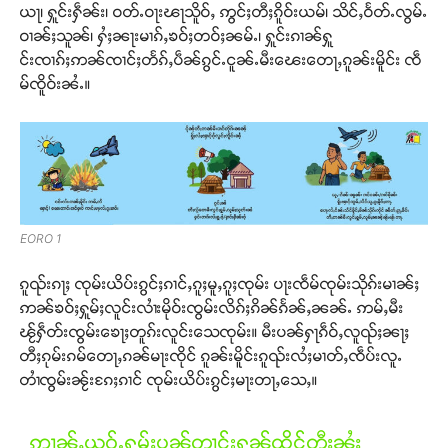
ယႃ၊ ႁူင်းႁဵၼ်း၊ ဝတ်ႉဝႃးၽႃသိူဝ်ႇ ဢွင်ႈတီႈၵိူဝ်းယမ်၊ သိင်ႇဝႅတ်ႉလွမ်ႉ
ဝၢၼ်ႈသူၼ်၊ ႁႆႈၼႃးမၢၵ်ႇၶဝ်ႈတဝ်ႈၼမ်ႉ၊ ႁူင်းၵၢၼ်ႁူ
င်းၸၢၵ်ႈဢၼ်ၸၢင်ႈတႅၵ်ႇပဵၼ်ၵွင်ႉငူၼ်ႉမီးၽေးတေႃႇၵူၼ်းမိူင်း ၸဵ
မ်ၸိူဝ်းၼႆႉ။
EORO 1
ၵူၺ်းၵႃႈ ၸုမ်းယိပ်းၵွင်ႈၵၢင်ႇၵူႈမူႇၵူႈၸုမ်း ပႃးၸဵမ်ၸုမ်းသိုၵ်းမၢၼ်ႈ
ဢၼ်ၶဝ်ႈႁူမ်ႈလူင်းလၢႆးမိုဝ်းၸွမ်းလိၵ်ႈၵိၼ်ၵႅၼ်ႇၼၼ်ႉ ဢမ်ႇမီး
ၽႂ်ႁဵတ်းၸွမ်းၶေႃႈတူၵ်းလူင်းသေၸုမ်း။ မီးပၼ်ႁႃၵဵဝ်ႇလူၺ်ႈၼႃႈ
တီႈၵုမ်းၵမ်တေႃႇၵၼ်မႃးၸိုင် ၵူၼ်းမိူင်းၵူၺ်းလႆႈမၢတ်ႇၸဵပ်းလူႉ
တၢႆၸွမ်းၼႂ်းၵႄႈၵၢင် ၸုမ်းယိပ်းၵွင်ႈမႃးတႃႇသေႇ။
ဢၢၼ်ႇယဝ်ႉႁူမ်ႈပၼ်တၢင်းႁၼ်ထိုင်တီႈၼႆႈ