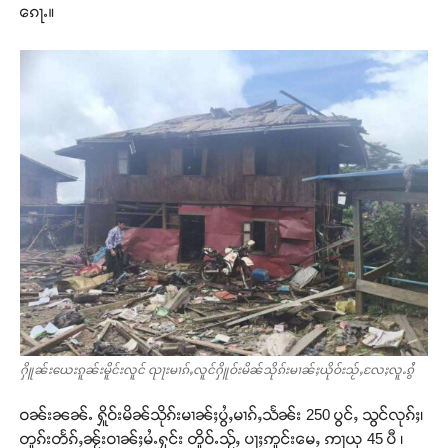
ၵေႃႉ။
ႁိူၼ်းယေးၵူၼ်းမိူင်းလူင် ၺႃးမၢၵ်ႇလူင်ႁိူဝ်းမိၼ်သိုၵ်းမၢၼ်ႈယိုဝ်းသႂ်ႇလႄႈလူႉၵွႆ
ဝၼ်းၼၼ်ႉ ႁိူဝ်းမိၼ်သိုၵ်းမၢၼ်ႈပွႆႇမၢၵ်ႇသႅၼ်း 250 ပွင်ႇ သွင်လုၵ်ႈ၊
တူၵ်းတႅၵ်ႇၼႂ်းဝၢၼ်ႈမႆႉႁုင်း တိူဝ်ႉသႂ်ႇ ပႃႈဢူင်းမေႇ ဢႃယု 45 ပီ ၊