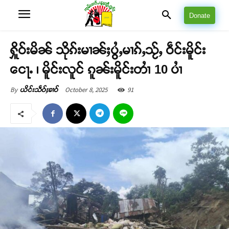
Donate
ႁိူဝ်းမိၼ် သိုၵ်းမၢၼ်ႈပွႆႇမၢၵ်ႇသႂ်ႇ ဝဵင်းမိူင်း
ငေႃႉ ၊ မိူင်းလူင် ၵူၼ်းမိူင်းတၢႆ 10 ပၢႆ
October 8, 2025
91
By
ယိင်းသဵဝ်ႈၶၢဝ်