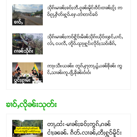
သိုၵ်းမၢၼ်ႈၶဝ်ႈတီႉၵူၼ်းမိူင်းဝဵင်းဝၢၼ်ႈငႂ်ႈ ဢ
ဝ်ၵႂႃႇႁဵတ်းႁူဝ်ႉႁႄႉတၢႆတၢင်ၶဝ်
ၶၢဝ်ႇ
သိုၵ်းမၢၼ်ႈဢဝ်ႁိူဝ်းမိၼ်သိုၵ်းယိုဝ်းၾင်ႇပၢင်ႇ
လၢႆႇ ငပလီႇ တိူဝ်ႉၺႃးႁူင်းလိုဝ်ႈသဝ်းၶႅၵ်ႇ
ၵၢၼ်သိုၵ်း
ဢႃႊသီႊယၼ်ႊ တူၵ်ႇႁႃတႃႇပွႆႇပၼ်ၶိုၼ်း ဢွ
င်ႇသၢၼ်းၸူႉၵျီႇၶိုၼ်းဝႆးဝႆး
ပွင်ႈၵႂၢမ်း
ၶၢဝ်ႇလိုၼ်းသုတ်း
တႃႇထႆး-မၢၼ်ႈၶဝ်ႈဢွၵ်ႇၵၼ်
ငၢႆႈၼၼ်ႉ ၵဵတ်ႉလၢၼ်ႇတီႈႁူဝ်မိူင်း