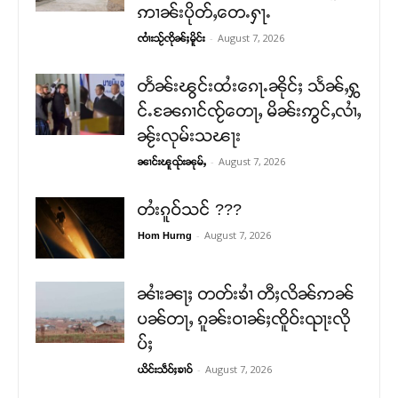
ဢၢၼ်းပိုတ်ႇတေႉႁႃႉ
-
August 7, 2026
ၸၢႆးသႂ်ၸိုၼ်ႈမိူင်း
တႅၼ်းၽွင်းထႆးၵေႃႉၼိုင်ႈ သႅၼ်ႇႁွ
င်ႉၼႄၵၢင်ၸႂ်တေႃႇ မိၼ်းဢွင်ႇလၢႆႇ
ၼႂ်းလုမ်းသၽႃး
-
August 7, 2026
ၼၢင်းၽူၺ်းၼုမ်ႇ
တႆးၵူဝ်သင် ???
-
August 7, 2026
Hom Hurng
ၼၢႆးၼႃႈ တတ်းၶၢႆ တီႈလိၼ်ဢၼ်
ပၼ်တႃႇ ၵူၼ်းဝၢၼ်ႈၸိူဝ်းၺႃးလို
ပ်ႈ
-
August 7, 2026
ယိင်းသဵဝ်ႈၶၢဝ်