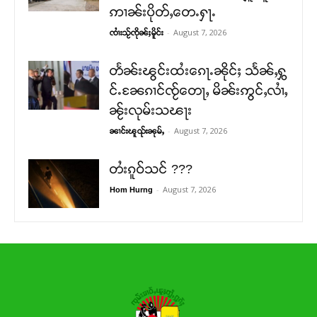
ဢၢၼ်းပိုတ်ႇတေႉႁႃႉ
-
August 7, 2026
ၸၢႆးသႂ်ၸိုၼ်ႈမိူင်း
တႅၼ်းၽွင်းထႆးၵေႃႉၼိုင်ႈ သႅၼ်ႇႁွ
င်ႉၼႄၵၢင်ၸႂ်တေႃႇ မိၼ်းဢွင်ႇလၢႆႇ
ၼႂ်းလုမ်းသၽႃး
-
August 7, 2026
ၼၢင်းၽူၺ်းၼုမ်ႇ
တႆးၵူဝ်သင် ???
-
August 7, 2026
Hom Hurng