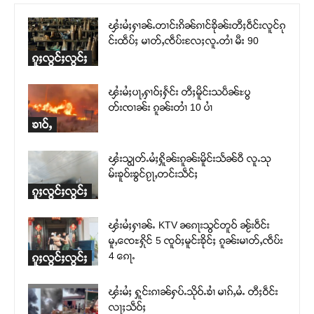
ၾႆးမႆႈႁၢၼ်ႉတၢင်းၵိၼ်ၵၢင်ၶိုၼ်းတီႈဝဵင်းလူင်ၵု
င်းထဵပ်ႈ မၢတ်ႇၸဵပ်းလႄႈလူႉတၢႆ မီး 90
ၵူႈလွင်ႈလွင်ႈ
ၾႆးမႆႈပႃႇႁၢဝ်ႈႁႅင်း တီႈမိူင်းသပဵၼ်ႊပွ
တ်းၸၢၼ်း ၵူၼ်းတၢႆ 10 ပၢႆ
ၶၢဝ်ႇ
ၾႆးသျွတ်ႉမႆႈႁိူၼ်းၵူၼ်းမိူင်းသႅၼ်ဝီ လူႉသု
မ်းၶူဝ်းၶွင်ၵႂႃႇတင်းသဵင်ႈ
ၵူႈလွင်ႈလွင်ႈ
ၾႆးမႆႈႁၢၼ်ႉ KTV ၼၵႃးသွင်တူဝ် ၼႂ်းဝဵင်း
မူႇၸေႊႁိုင် 5 ၸူဝ်ႈမူင်းၶိုင်ႈ ၵူၼ်းမၢတ်ႇၸဵပ်း
4 ၵေႃႉ
ၵူႈလွင်ႈလွင်ႈ
ၾႆးမႆႈ ႁူင်းၵၢၼ်ႁပ်ႉသိုဝ်ႉၶၢႆ မၢၵ်ႇမႆႉ တီႈဝဵင်း
လႃႈသဵဝ်ႈ