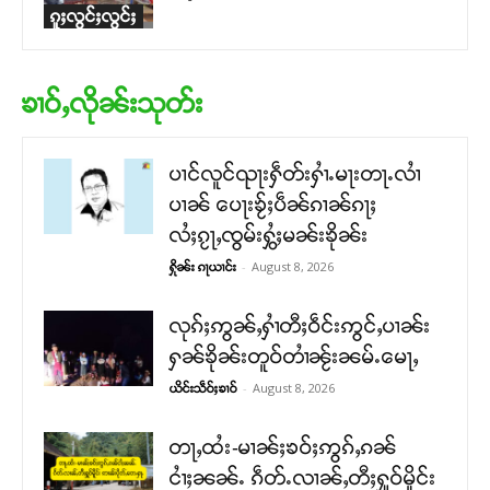
ၵူႈလွင်ႈလွင်ႈ
ၶၢဝ်ႇလိုၼ်းသုတ်း
ပၢင်လူင်ၺႃးႁဵတ်းႁၢႆႉမႃးတႃႉလၢႆ
ပၢၼ် ​​ပေႃးၶႂ်ႈပဵၼ်ၵၢၼ်ၵႃႈ
လႆႈၵႂႃႇၸွမ်းႁွႆႈမၼ်းၶိုၼ်း
-
August 8, 2026
ႁိုၼ်း ၵႃယၢင်း
လုၵ်ႈဢွၼ်ႇႁၢႆတီႈဝဵင်းဢွင်ႇပၢၼ်း
ႁၼ်ၶိုၼ်းတူဝ်တၢႆၼႂ်းၼမ်ႉမေႃႇ
-
August 8, 2026
ယိင်းသဵဝ်ႈၶၢဝ်
တႃႇထႆး-မၢၼ်ႈၶဝ်ႈဢွၵ်ႇၵၼ်
ငၢႆႈၼၼ်ႉ ၵဵတ်ႉလၢၼ်ႇတီႈႁူဝ်မိူင်း