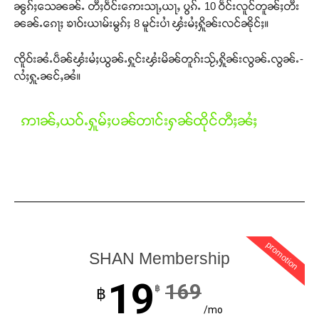
ၼွၵ်ႈသေၼၼ်ႉ တီႈဝဵင်းဢေးသႃႇယႃႇ ပွၵ်ႉ 10 ဝဵင်းလူင်တူၼ်ႈတီး
ၼၼ်ႉၵေႃႈ ၶၢဝ်းယၢမ်းမွၵ်ႈ 8 မူင်းပၢႆ ၾႆးမႆႈႁိူၼ်းလင်ၼိုင်ႈ။
ၸိူဝ်းၼႆႉပဵၼ်ၾႆးမႆႈယွၼ်ႉႁူင်းၾႆးမိၼ်တူၵ်းသႂ်ႇႁိူၼ်းလွၼ်ႉလွၼ်ႉ-
လႆႈႁူႉၼင်ႇၼႆ။
ဢၢၼ်ႇယဝ်ႉႁူမ်ႈပၼ်တၢင်းႁၼ်ထိုင်တီႈၼႆႈ
promotion
SHAN Membership
19
169
฿
฿
/mo