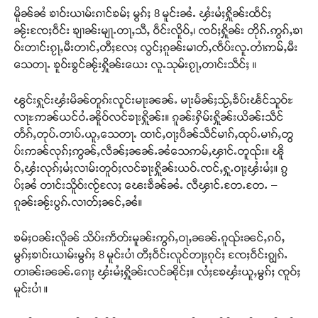
မိူၼ်ၼႆ ၶၢဝ်းယၢမ်းၵၢင်ၶမ်ႈ မွၵ်ႈ 8 မူင်းၼႆႉ ၾႆးမႆႈႁိူၼ်းထႅင်ႈ
ၼႂ်းၸႄႈဝဵင်း ၶျၢၼ်းမျႃႉတႃႇသီႇ ဝဵင်းလိူဝ်ႇ၊ ၸဝ်ႈႁိူၼ်း တိုၵ်ႉဢွၵ်ႇၶၢ
ဝ်းတၢင်းၵႂႃႇမီးတၢင်ႇတီႈလႄႈ လွင်ႈၵူၼ်းမၢတ်ႇၸဵပ်းလူႉတၢႆဢမ်ႇမီး
သေတႃႉ ၶူဝ်းၶွင်ၼႂ်းႁိူၼ်းယေး လူႉသုမ်းၵႂႃႇတၢင်းသဵင်ႈ ။
ၽွင်းႁူင်းၾႆးမိၼ်တူၵ်းလူင်းမႃးၼၼ်ႉ မႃးမႅၼ်ႈသႂ်ႇၶႅပ်းၽႅင်သူဝ်ႊ
လႃႊဢၼ်ယင်ဝႆႉၼိူဝ်လင်ၶႃးႁိူၼ်း။ ၵူၼ်းႁိမ်းႁိူၼ်းယိၼ်းသဵင်
တႅၵ်ႇတုပ်ႉတၢပ်ႉယူႇသေတႃႉ ထၢင်ႇဝႃႈပဵၼ်သဵင်မၢၵ်ႇထုပ်ႉမၢၵ်ႇတွ
ပ်းဢၼ်လုၵ်ႈဢွၼ်ႇလဵၼ်ႈၼၼ်ႉၼႆသေဢမ်ႇၾၢင်ႉတူၺ်း။ ၽိူ
ဝ်ႇၾႆးလုၵ်ႈမႆႈလၢမ်းတူဝ်ႈလင်ၶႃးႁိူၼ်းယဝ်ႉၸင်ႇႁူႉဝႃႈၾႆးမႆႈ။ ၵွ
ပ်ႈၼႆ တၢင်းသိူဝ်းၸႂ်လႄႈ ၽေးၶဵၼ်ၼႆႉ လီၾၢင်ႉတႄႉတႄႉ –
ၵူၼ်းၼႂ်းပွၵ်ႉလၢတ်ႈၼင်ႇၼႆ။
ၶမ်ႈဝၼ်းလိူၼ် သိပ်းဢဵတ်းမူၼ်းဢွၵ်ႇဝႃႇၼၼ်ႉၵူၺ်းၼင်ႇၵဝ်ႇ
မွၵ်ႈၶၢဝ်းယၢမ်းမွၵ်ႈ 8 မူင်းပၢႆ တီႈဝဵင်းလူင်တႃႈၵုင်ႈ ၸႄႈဝဵင်းၵျွၵ်ႉ
တၢၼ်းၼၼ်ႉၵေႃႈ ၾႆးမႆႈႁိူၼ်းလင်ၼိုင်ႈ။ လႆႈၶႄၾႆးယူႇမွၵ်ႈ ၸူဝ်ႈ
မူင်းပၢႆ ။