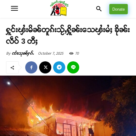
Donate
ႁူင်းၾႆးမိၼ်တူၵ်းသႂ်ႇႁိူၼ်းသေၾႆးမႆႈ ၶိုၼ်း
လဵဝ် 3 တီႈ
October 7, 2025
70
By
ၸၢႆးသုၼ်ႁၵ်ႉ