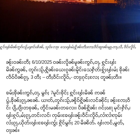
ႁူင်းၾႆးမိၼ်တူၵ်းသႂ်ႇၾၢင်ၽႅၼ်ႇ သူဝ်ႊလႃႊ သေၾႆးမႆႈႁိူၼ်းတီႈၸႄႈဝဵင်းၶျၢၼ်းမျႃႉတႃႇသီႇ ဝဵင်းလိူဝ်ႇ
ၼႂ်းဝၼ်းတီႈ 6/10/2025 ဝၼ်းလိူၼ်မူၼ်းဢွၵ်ႇဝႃႇ ႁူင်းၾႆး
မိၼ်ဢွၼ်ႇ တူၵ်းသႂ်ႇႁိူၼ်းယေးၵူၼ်းမိူင်းသေႁဵတ်းႁႂ်ႈၾႆးမႆႈ ၶိုၼ်း
လဵဝ်ပဵၼ်ၵႂႃႇ 3 တီႈ – တီႈဝဵင်းလိူဝ်ႇ- တႃႈၵုင်ႈလႄႈ တူၼ်ႈတီး။
ၶမ်ႈၶိုၼ်းဢွၵ်ႇဝႃႇ မွၵ်ႈ 7မူင်းၶိုင်ႈ ႁူင်းၾႆးမိၼ် ဢၼ်
ပွႆႇၶိုၼ်ႈၵႂႃႇၼၼ်ႉ ယၢတ်ႇတူၵ်းသႂ်ႇၼိူဝ်ႁိူၼ်းလင်ၼိုင်ႈ ၼႂ်းၸႄႈဝဵ
င်း ပျီႇၵျီးတၶုၼ်ႇ တိူင်းမၼ်းတလေး၊ ပဵၼ်ႁိူၼ်း ၵင်ႈၽႃ မုင်းႁဵၵ်ႇ၊
ၾႆးႁုပ်ႇမႆႈၵႂႃႇတင်းလင်၊ ၸုမ်းၶႄၾႆးၼႂ်းဝဵင်းလိူဝ်ႇလၢႆလၢႆၸုမ်း
လႆႈၵႂႃႇယိုတ်းၾႆးၶႄၾႆးၸွႆႈ ႁိုင်မွၵ်ႈ 20 မိၼိတ်ႉ ၾႆးၸင်ႇမွတ်ႇ
ဝႃႈၼႆ။