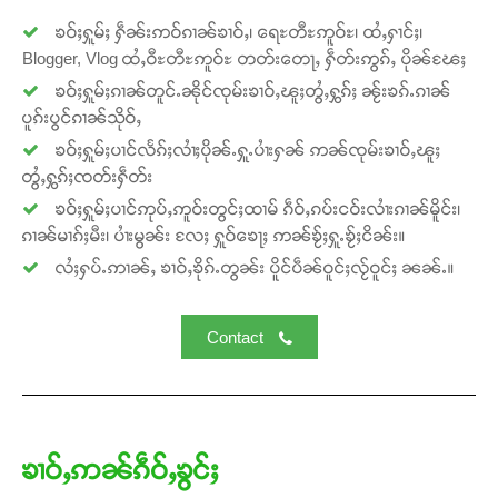
ၶဝ်ႈႁူမ်ႈ ႁဵၼ်းဢဝ်ၵၢၼ်ၶၢဝ်ႇ၊ ရေႊတီႊဢူဝ်ႊ၊ ထႆႇႁၢင်ႈ၊
Blogger, Vlog ထႆႇဝီႊတီႊဢူဝ်ႊ တတ်းတေႃႇ ႁဵတ်းဢွၵ်ႇ ပိုၼ်ၽႄႈ
ၶဝ်ႈႁူမ်ႈၵၢၼ်တူင်ႉၼိုင်ၸုမ်းၶၢဝ်ႇၽူႈတွႆႇႁွၵ်ႈ ၼႂ်းၶၵ်ႉၵၢၼ်
ပူၵ်းပွင်ၵၢၼ်သိုဝ်ႇ
Support SHAN
ၶဝ်ႈႁူမ်ႈပၢင်လႅၵ်ႈလၢႆႈပိုၼ်ႉႁူႉပၢႆးႁၼ် ဢၼ်ၸုမ်းၶၢဝ်ႇၽူႈ
တွႆႇႁွၵ်ႈၸတ်းႁဵတ်း
တႃႇႁႂ်ႈသဵင်ၵၢင်ၸႂ်ၵူၼ်းမိူင်း ၵူႈတီႈၵူႈလႅၼ်ပေႃးတေၸွ
တ်ႇ တူဝ်ႈလုမ်ႈၾႃႉၼၼ်ႉ ၶဝ်ႈႁူမ်ႈၵမ်ႉထႅမ် ၸုမ်းၶၢ
ၶဝ်ႈႁူမ်ႈပၢင်ဢုပ်ႇဢူဝ်းတွင်ႈထၢမ် ၵဵဝ်ႇၵပ်းငဝ်းလၢႆးၵၢၼ်မိူင်း၊
ဝ်ႇၽူႈတွႆႇႁွၵ်ႈ လႆႈယူႇၶႃႈဢေႃႈ။
ၵၢၼ်မၢၵ်ႈမီး၊ ပၢႆးမွၼ်း လႄႈ ႁူဝ်ၶေႃႈ ဢၼ်ၶႂ်ႈႁူႉၶႂ်ႈငိၼ်း။
လႆႈႁပ်ႉဢၢၼ်ႇ ၶၢဝ်ႇၶိုၵ်ႉတွၼ်း ပိူင်ပဵၼ်ဝူင်ႈလႂ်ဝူင်ႈ ၼၼ်ႉ။
Donate Now
Contact
ၶၢဝ်ႇဢၼ်ၵဵဝ်ႇၶွင်ႈ