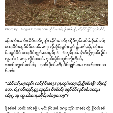
Photo by – Mogok Information/ သိုၵ်းမၢၼ်ႈ ပွႆႇမၢၵ်ႇသႂ်ႇ တီႈဝဵင်းမိူင်းၵုတ်ႈထႅင်ႈ
ၼႂ်းၶၢဝ်းယၢမ်းလဵဝ်ၵၼ်ၵူၺ်း သိုၵ်းမၢၼ်ႈ ၸိူဝ်းၵုမ်းၵမ်ဝႆႉၶိုၼ်းလႆႈ
ၸႄႈဝဵင်းၼွင်ၶဵဝ်ၼၼ်ႉၵေႃႈ ၸႂ်ႉၶိူင်ႈၵွင်ႈလူင် ပွႆႇမၢၵ်ႇသႂ်ႇ ၼႂ်းထု
င်ႉၼွင်ပိင် ၸႄႈဝဵင်းၵျွၵ်ႉမႄးမွၵ်ႈ 5 – 6 လုၵ်ႈၼႆႉ ႁဵတ်းႁႂ်ႈၵူၼ်းမိူင်း
လူႉတၢႆ 1 ၵေႃႉ လိူဝ်ၼၼ်ႉ ၵူၼ်းမိူင်းတူၵ်းၸႂ်တိုၼ်ႇ
သၢၼ်ႈဢွၼ်ၵၼ်ပၢႆႈ – ၵူၼ်းပိုၼ်ႉတီႈ ဝဵင်းၵျွၵ်ႉမႄး လၢတ်ႈၼႄၼ
င်ႇၼႆ။
“သဵင်မၢၵ်ႇမႃးတူၵ်း လင်ႁႅင်းၼႃႇ။ ၵႂႃႇတူၵ်းၺႃးသႂ်ႇႁိူၼ်းၽႂ်၊ တီႈလႂ်
တႄႉ ပႆႇႁတ်းဢွၵ်ႇၵႂႃႇတူၺ်း။ ပဵၼ်တီႈ ၼွင်ပိင်လူင်ၼႆႉဢေႃႈ။
လႆႈႁူႉဝႃႈ လူႉတၢႆၵေႃႉၼိုင်ႈၼႆၶႃႈဢေႃႈ”။
မိူၼ်ၼႆ ယၢမ်းၵၢင်ၼႂ် 8 မူင်းၶိုင်ႈၼႆႉၵေႃႈ သိုၵ်းမၢၼ်ႈ ၸႂ်ႉႁိူဝ်းမိၼ်