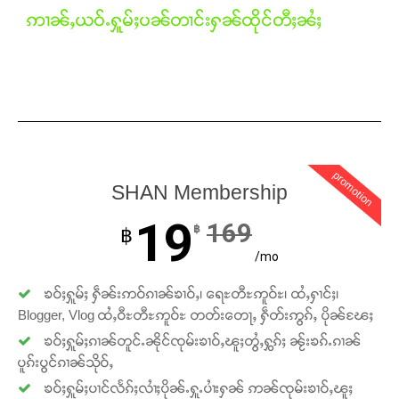
ဢၢၼ်ႇယဝ်ႉႁူမ်ႈပၼ်တၢင်းႁၼ်ထိုင်တီႈၼႆႈ
promotion
SHAN Membership
19
169
฿
฿
Support SHAN
/mo
ၶဝ်ႈႁူမ်ႈ ႁဵၼ်းဢဝ်ၵၢၼ်ၶၢဝ်ႇ၊ ရေႊတီႊဢူဝ်ႊ၊ ထႆႇႁၢင်ႈ၊
တႃႇႁႂ်ႈသဵင်ၵၢင်ၸႂ်ၵူၼ်းမိူင်း ၵူႈတီႈၵူႈလႅၼ်ပေႃးတေၸွ
Blogger, Vlog ထႆႇဝီႊတီႊဢူဝ်ႊ တတ်းတေႃႇ ႁဵတ်းဢွၵ်ႇ ပိုၼ်ၽႄႈ
တ်ႇ တူဝ်ႈလုမ်ႈၾႃႉၼၼ်ႉ ၶဝ်ႈႁူမ်ႈၵမ်ႉထႅမ် ၸုမ်းၶၢ
ဝ်ႇၽူႈတွႆႇႁွၵ်ႈ လႆႈယူႇၶႃႈဢေႃႈ။
ၶဝ်ႈႁူမ်ႈၵၢၼ်တူင်ႉၼိုင်ၸုမ်းၶၢဝ်ႇၽူႈတွႆႇႁွၵ်ႈ ၼႂ်းၶၵ်ႉၵၢၼ်
ပူၵ်းပွင်ၵၢၼ်သိုဝ်ႇ
ၶဝ်ႈႁူမ်ႈပၢင်လႅၵ်ႈလၢႆႈပိုၼ်ႉႁူႉပၢႆးႁၼ် ဢၼ်ၸုမ်းၶၢဝ်ႇၽူႈ
Donate Now