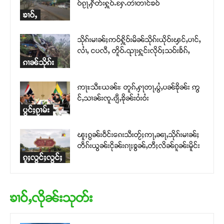
ဝ်ၵႂႃႇႁဵတ်းႁူဝ်ႉႁႄႉတၢႆတၢင်ၶဝ်
ၶၢဝ်ႇ
သိုၵ်းမၢၼ်ႈဢဝ်ႁိူဝ်းမိၼ်သိုၵ်းယိုဝ်းၾင်ႇပၢင်ႇ
လၢႆႇ ငပလီႇ တိူဝ်ႉၺႃးႁူင်းလိုဝ်ႈသဝ်းၶႅၵ်ႇ
ၵၢၼ်သိုၵ်း
ဢႃႊသီႊယၼ်ႊ တူၵ်ႇႁႃတႃႇပွႆႇပၼ်ၶိုၼ်း ဢွ
င်ႇသၢၼ်းၸူႉၵျီႇၶိုၼ်းဝႆးဝႆး
ပွင်ႈၵႂၢမ်း
ၽူႈၵွၼ်းဝဵင်းၵေးသီးတႂ်ႈဢႃႇၼႃႇသိုၵ်းမၢၼ်ႈ
တဵၵ်းယွၼ်းငိုၼ်းၵႃႈၶွၼ်ႇတီႈလိၼ်ၵူၼ်းမိူင်း
ၵူႈလွင်ႈလွင်ႈ
ၶၢဝ်ႇလိုၼ်းသုတ်း