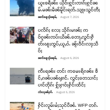
ယူႊၶရဵၼ်ႊ ယိုဝ်းႁူင်းၸၢၵ်ႈႁုင်ၼ
မ်ႉမၼ်းမဵၼ်မိူင်းရတ်ႉသျႃႊသွင်တီႈ
-
August 7, 2026
ၼၢင်းၽူၺ်းၼုမ်ႇ
ပလိၵ်ႈ လႄႈ သိုၵ်းမၢၼ်ႈ ဢ
ဝ်ၵူၼ်းၸပ်းယိၼ်ႉတေႃႇလွင်းႁဵ
တ်းၽူႈၸွပ်ႇယူႇဝႆႉ ၼႂ်းဝဵင်းလႃႈသဵ
ဝ်ႈ
-
August 6, 2026
ၼၢင်းၽူၺ်းၼုမ်ႇ
ဢီႊရၼ်ႊ တင်း ဢမေႊရိၵၼ်ႊ ၶဵ
င်ႇၵၼ်ပၼ်ၾၢင်ႉ လွင်ႈတေသၢင်ႈ
ပၢင်တိုၵ်း ႁႂ်ႈႁၢဝ်ႈႁႅင်းထႅင်ႈ
-
August 6, 2026
ၸၢႆးသုၼ်ႁၵ်ႉ
ႁႅင်းလူမ်းမႆႈသုင်ပီၼႆႉ WFP တၵ်ႉ