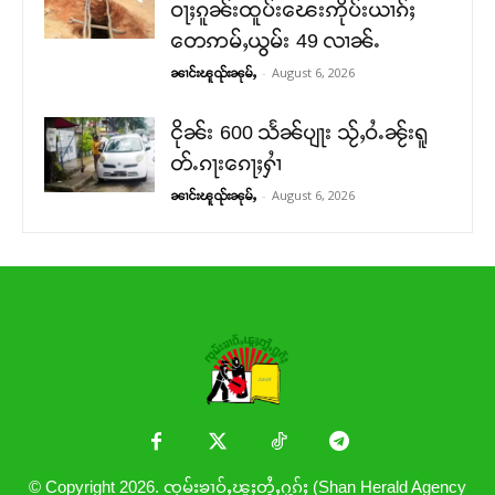
ဝႃႈၵူၼ်းထူပ်းၽေးဢိုပ်းယၢၵ်ႈ
တေဢမ်ႇယွမ်း 49 လၢၼ်ႉ
-
August 6, 2026
ၼၢင်းၽူၺ်းၼုမ်ႇ
ငိုၼ်း 600 သႅၼ်ပျႃး သႂ်ႇဝႆႉၼႂ်းရူ
တ်ႉၵႃးၵေႃႈႁၢႆ
-
August 6, 2026
ၼၢင်းၽူၺ်းၼုမ်ႇ
© Copyright 2026. ၸုမ်းၶၢဝ်ႇၽူႈတွႆႇႁွၵ်ႈ (Shan Herald Agency