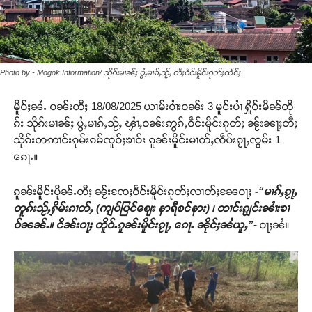
Photo by - Mogok Information/ သိုၵ်းမၢၼ်ႈ ပွႆႇမၢၵ်ႇသႂ်ႇ တီႈဝဵင်းမိူင်းၵုတ်ႈထႅင်ႈ
မိူဝ်ႈၼႆႉ ဝၼ်းတီႈ 18/08/2025 ယၢမ်းဝၢႆးဝၼ်း 3 မူင်းပၢႆ ႁိူဝ်းမိၼ်တို
ၵ်း သိုၵ်းမၢၼ်ႈ ပွႆႇမၢၵ်ႇသႂ်ႇ ၾၢႆႇဝၼ်းဢွၵ်ႇဝဵင်းမိူင်းၵုတ်ႈ ၼႂ်းၼႃႈတီႈ
သိုၵ်းတဢၢင်းၵုမ်းၵမ်ၸူဝ်ႈၶၢဝ်း ၵူၼ်းမိူင်းမၢတ်ႇၸဵပ်းၵႂႃႇၸွမ်း 1
ၵေႃႉ။
ၵူၼ်းမိူင်းပိုၼ်ႉတီႈ ၼႂ်းၸႄႈဝဵင်းမိူင်းၵုတ်ႈလၢတ်ႈၼႄဝႃႈ
-“မၢၵ်ႇၵႂႃႇ
တူၵ်းသႂ်ႇႁိမ်းၵၢတ်ႇ (ကျပ်ပြင်ဈေး နာရီစင်နား) ၊ တၢင်းၵျွင်းၼၢႆးၶၢ
ဝ်ၼၼ်ႉ။ ငိၼ်းဝႃႈ တိူဝ်ႉၵူၼ်းမိူင်းၵႂႃႇ ၵေႃႉ ၼိုင်ႈၼႆယူႇ”-
ဝႃႈၼႆ။