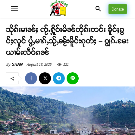
Donate
သိုၵ်းမၢၼ်ႈ ၸႂ်ႉႁိူဝ်းမိၼ်တိုၵ်းတင်း ၶိူင်ႈၵွ
င်ႈလူင် ပွႆႇမၢၵ်ႇသႂ်ႇၼႂ်းမိူင်းၵုတ်ႈ – ၵျွၵ်ႉမႄး
ယၢမ်းလဵဝ်ၵၼ်
August 18, 2025
121
By
SHAN