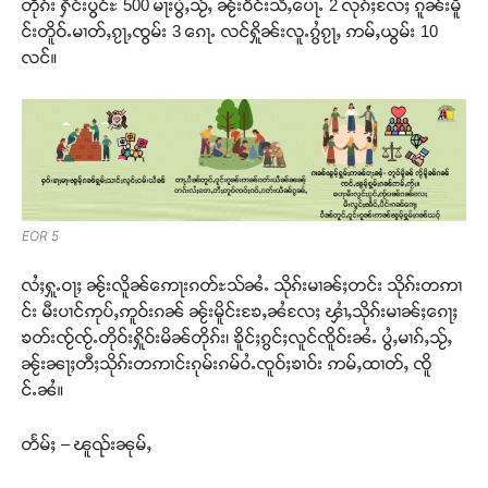
တိုၵ်း ႁႅင်းပွင်ႊ 500 မႃးပွႆႇသႂ်ႇ ၼႂ်းဝဵင်းသီႇပေႃႉ 2 လုၵ်ႈလႄႈ ၵူၼ်းမိူ
င်းတိူဝ်ႉမၢတ်ႇၵႂႃႇၸွမ်း 3 ၵေႃႉ လင်ႁိူၼ်းလူႉၵွႆၵႂႃႇ ဢမ်ႇယွမ်း 10
လင်။
EOR 5
လႆႈႁူႉဝႃႈ ၼႂ်းလိူၼ်ဢေႃးၵတ်ႊသ်ၼႆႉ သိုၵ်းမၢၼ်ႈတင်း သိုၵ်းတဢၢ
င်း မီးပၢင်ဢုပ်ႇဢူဝ်းၵၼ် ၼႂ်းမိူင်းၶႄႇၼႆလႄႈ ၾၢႆႇသိုၵ်းမၢၼ်ႈၵေႃႈ
ၶတ်းၸႂ်ၸႂ်ႉတိုဝ်းႁိူဝ်းမိၼ်တိုၵ်း၊ ၶိူင်ႈၵွင်ႈလူင်ၸိူဝ်းၼႆႉ ပွႆႇမၢၵ်ႇသႂ်ႇ
ၼႂ်းၼႃႈတီႈသိုၵ်းတဢၢင်းၵုမ်းၵမ်ဝႆႉၸူဝ်ႈၶၢဝ်း ဢမ်ႇထၢတ်ႇ ၸိူ
င်ႉၼႆ။
တႅမ်ႈ – ၽူၺ်းၼုမ်ႇ