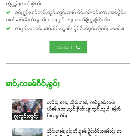
တွႆႇႁွၵ်ႈၸတ်းႁဵတ်း
ၶဝ်ႈႁူမ်ႈပၢင်ဢုပ်ႇဢူဝ်းတွင်ႈထၢမ် ၵဵဝ်ႇၵပ်းငဝ်းလၢႆးၵၢၼ်မိူင်း၊
ၵၢၼ်မၢၵ်ႈမီး၊ ပၢႆးမွၼ်း လႄႈ ႁူဝ်ၶေႃႈ ဢၼ်ၶႂ်ႈႁူႉၶႂ်ႈငိၼ်း။
လႆႈႁပ်ႉဢၢၼ်ႇ ၶၢဝ်ႇၶိုၵ်ႉတွၼ်း ပိူင်ပဵၼ်ဝူင်ႈလႂ်ဝူင်ႈ ၼၼ်ႉ။
Contact
ၶၢဝ်ႇဢၼ်ၵဵဝ်ႇၶွင်ႈ
ပလိၵ်ႈ လႄႈ သိုၵ်းမၢၼ်ႈ ဢဝ်ၵူၼ်းၸပ်း
ယိၼ်ႉတေႃႇလွင်းႁဵတ်းၽူႈၸွပ်ႇယူႇဝႆႉ ၼႂ်းဝဵ
င်းလႃႈသဵဝ်ႈ
ၵူႈလွင်ႈလွင်ႈ
သိုၵ်းမၢၼ်ႈၶဝ်ႈတီႉၵူၼ်းမိူင်းဝဵင်းဝၢၼ်ႈငႂ်ႈ ဢ