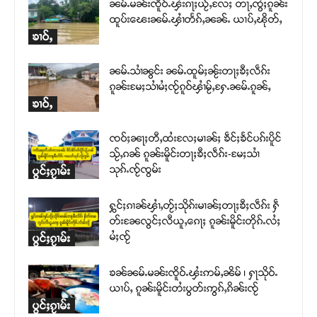
ၼမ်ႉမၼ်းၸိူဝ်ႉၾႆးၵႃႈယႂ်ႇလႄႈ တႃႇၸွႆႈၵူၼ်း
ထူပ်းၽေးၼမ်ႉၾၢႆတႅၵ်ႇၼၼ်ႉ ယၢပ်ႇၽိုတ်ႇ
ၶၢဝ်ႇ
ၼမ်ႉသၢႆၼွင်း ၼမ်ႉထူမ်ႈၼႂ်းတႃႈၶီႈလဵၵ်း
ၵူၼ်းမႄႈသၢႆမႆႈၸႂ်ၵူဝ်ၾၢႆမႂ်ႇႁႄႉၼမ်ႉၵူၼ်ႇ
ၶၢဝ်ႇ
ၸဝ်ႈၼႃႈတီႇထႆးလႄႈမၢၼ်ႈ ၶဵင်ႈၶႅင်ပၵ်းပိူင်
သႂ်ႇၵၼ် ၵူၼ်းမိူင်းတႃႈၶီႈလဵၵ်း-မႄႈသၢႆ
သုၵ်ႉၸႂ်ၸွမ်း
ပွင်ႈၵႂၢမ်း
ႁွင်ႈၵၢၼ်ၾၢႆႇတႂ်ႈသိုၵ်းမၢၼ်ႈတႃႈၶီႈလဵၵ်း ႁဵ
တ်းၼႄလွင်ႈလီယူႇၵေႃႈ ၵူၼ်းမိူင်းတိုၵ်ႉလႆႈ
မႆႈၸႂ်
ပွင်ႈၵႂၢမ်း
ၶၼ်ၼမ်ႉမၼ်းၸိူဝ်ႉၾႆးဢမ်ႇၼိမ် ၊ ႁႃသိုဝ်ႉ
ယၢပ်ႇ ၵူၼ်းမိူင်းတႆးပွတ်းဢွၵ်ႇၵိၼ်းၸႂ်
ပွင်ႈၵႂၢမ်း