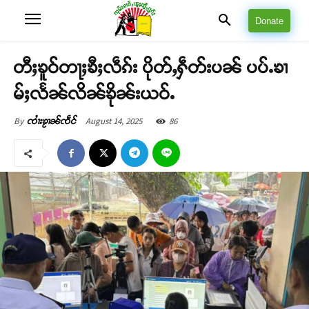
Donate
တီႈၶူဝ်တႃႈၶီႈလဵၵ်း ပိုတ်ႇႁဵတ်းပၼ် ပပ်ႉၶၢ
မ်ႈလႅၼ်လိၼ်ၶိုၼ်းယဝ်ႉ
August 14, 2025
86
By
ၸၢႆးၶႂၢၼ်ၸဵင်