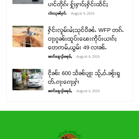
ပၢင်တိုၵ်း ႁႂ်ႈႁၢဝ်ႈႁႅင်းထႅင်ႈ
-
August 6, 2026
ၸၢႆးသုၼ်ႁၵ်ႉ
ႁႅင်းလူမ်းမႆႈသုင်ပီၼႆႉ WFP တၵ်ႉ
ဝႃႈၵူၼ်းထူပ်းၽေးဢိုပ်းယၢၵ်ႈ
တေဢမ်ႇယွမ်း 49 လၢၼ်ႉ
-
August 6, 2026
ၼၢင်းၽူၺ်းၼုမ်ႇ
ငိုၼ်း 600 သႅၼ်ပျႃး သႂ်ႇဝႆႉၼႂ်းရူ
တ်ႉၵႃးၵေႃႈႁၢႆ
-
August 6, 2026
ၼၢင်းၽူၺ်းၼုမ်ႇ