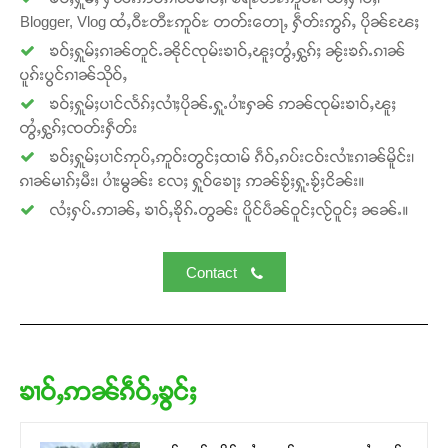
Blogger, Vlog ထႆႇဝီႊတီႊဢူဝ်ႊ တတ်းတေႃႇ ႁဵတ်းဢွၵ်ႇ ပိုၼ်ၽႄႈ
ၶဝ်ႈႁူမ်ႈၵၢၼ်တူင်ႉၼိုင်ၸုမ်းၶၢဝ်ႇၽူႈတွႆႇႁွၵ်ႈ ၼႂ်းၶၵ်ႉၵၢၼ်
ပူၵ်းပွင်ၵၢၼ်သိုဝ်ႇ
ၶဝ်ႈႁူမ်ႈပၢင်လႅၵ်ႈလၢႆႈပိုၼ်ႉႁူႉပၢႆးႁၼ် ဢၼ်ၸုမ်းၶၢဝ်ႇၽူႈ
တွႆႇႁွၵ်ႈၸတ်းႁဵတ်း
ၶဝ်ႈႁူမ်ႈပၢင်ဢုပ်ႇဢူဝ်းတွင်ႈထၢမ် ၵဵဝ်ႇၵပ်းငဝ်းလၢႆးၵၢၼ်မိူင်း၊
ၵၢၼ်မၢၵ်ႈမီး၊ ပၢႆးမွၼ်း လႄႈ ႁူဝ်ၶေႃႈ ဢၼ်ၶႂ်ႈႁူႉၶႂ်ႈငိၼ်း။
လႆႈႁပ်ႉဢၢၼ်ႇ ၶၢဝ်ႇၶိုၵ်ႉတွၼ်း ပိူင်ပဵၼ်ဝူင်ႈလႂ်ဝူင်ႈ ၼၼ်ႉ။
Contact
ၶၢဝ်ႇဢၼ်ၵဵဝ်ႇၶွင်ႈ