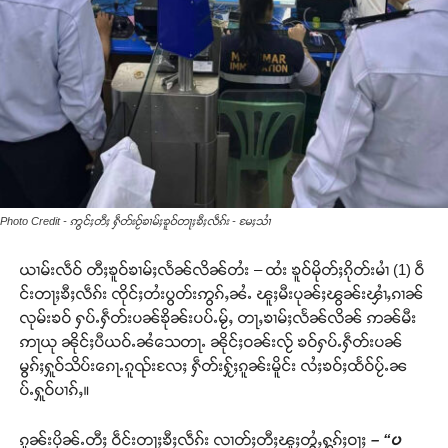
Photo Credit - ဢွင်ႈတီႈ ႁဵတ်းဝႂ်ၶၢမ်ႈၶူဝ်တႃႈၶီႈလဵၵ်း - မႄႈသၢႆ
ယၢမ်းလဵဝ် တီႈၶူဝ်ၶၢမ်ႈလႅၼ်လိၼ်တႆး – ထႆး ၶူဝ်မိုတ်ႈၵိုတ်းမၢႆ (1) ဝဵ
င်းတႃႈၶီႈလဵၵ်း ၸိုင်ႈတႆးပွတ်းဢွၵ်ႇၼႆႉ ၽူႈမီးပုၼ်ႈၽွၼ်းၾၢႆႇၵၢၼ်
လုမ်းၶဝ် ႁပ်ႉႁဵတ်းပၼ်ၶိုၼ်းပပ်ႉမႂ်ႇ တႃႇၶၢမ်ႈလႅၼ်လိၼ် ဢၼ်မီး
ဢႃယု ၼိုင်ႈပီယဝ်ႉၼႆသေတႃႉ ၼိုင်ႈဝၼ်းလႂ် ၶဝ်ႁပ်ႉႁဵတ်းပၼ်
မွၵ်ႈႁူဝ်သိပ်းၵေႃႉၵူၺ်းလႄႈ ႁဵတ်းႁႂ်ႈၵူၼ်းမိူင်း လႆႈၶဝ်ႈထႅဝ်ပႂ်ႉၼ
ပ်ႉႁူဝ်ပၢၵ်ႇ။
ၵူၼ်းပိုၼ်ႉတီႈ ဝဵင်းတႃႈၶီႈလဵၵ်း လၢတ်ႈတီႈၽူႈတွႆႇႁွၵ်ႈဝႃႈ
– “ပ