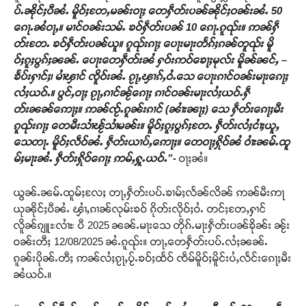
ပ်ႉၼိုင်ႈပီၼႆႉ မိူဝ်ႈတႄႇမၼ်းဝႃႈ တေႁဵတ်းပၼ်ၼိုင်ႈဝၼ်းၼႆႉ 50
ၵေႃႉၼႆဝႃႇ။ မၢင်ဝၼ်းသမ်ႉ ၶဝ်ႁဵတ်းပၼ် 10 ၵေႃႉၵူၺ်း။ ဢၼ်ႁဵ
တ်းတႄႉ ၶဝ်ႁဵတ်းပၼ်ယူ။ ၵူၺ်းၵႃႈ ပေႃးမႃးတႅၵ်ႈၵၼ်တူၺ်း မိူ
ဝ်ႈၵူႈပွၵ်ႈၼၼ်ႉ ပေႃးတေႁဵတ်းၼႆ ႁဝ်းဢဝ်ၶေႃႈမုလ်း မိူၼ်ၼင်ႇ –
ၶႅပ်းႁၢင်ႈ၊ မၢႆၾၢင် ၸိူဝ်းၼႆႉ ၵႂႃႇၾၢၵ်ႇဝႆႉသေ ပေႃးၵၢင်ဝၼ်းမႃးၵေႃႈ
လႆႈယဝ်ႉ။ ပွင်ႇဝႃႈ ၵႂႃႇၵၢင်ၼႂ်ၵေႃႈ ၵၢင်ဝၼ်းမႃးလႆႈယဝ်ႉႁဵ
တ်းၼၼ်ဢေႃႈ။ ဢၼ်ၸႂ်ႉၵူၼ်းၵၢင် (ၼၢႆးၼႃႈ) သေ ႁဵတ်းၵေႃႈမီး
ၵူၺ်းၵႃႈ တေမီးသၢႆၽႂ်သၢႆမၼ်း။ မိူဝ်ႈၵူႈပွၵ်ႈတႄႉ ႁဵတ်းလႆႈငၢႆႈယူႇ
သေတႃႉ မိူဝ်ႈလဵဝ်ၼႆႉ ႁဵတ်းယၢပ်ႇဢေႃႈ။ တေဝႃႈႁိုဝ်ၼႆ ဝၢႆးၼမ်ႉထူ
မ်ႈမႃးၼႆႉ ႁဵတ်းႁိုဝ်ၵေႃႈ ဢမ်ႇႁူႉယဝ်ႉ”-
ဝႃႈၼႆ။
ယွၼ်ႉၼမ်ႉထူမ်ႈလႄႈ တႃႇႁဵတ်းပပ်ႉၶၢမ်ႈလႅၼ်လိၼ် ဢၼ်မီးဢႃ
ယုၼိုင်ႈပီၼႆႉ ၾၢႆႇၵၢၼ်လုမ်းၶဝ် ၵိုတ်းလိုဝ်ႈဝႆႉ တင်ႈတႄႇႁၢင်
လိူၼ်ၵျူႊလၢႆႊ ပီ 2025 ၼၼ်ႉမႃးသေ တိုၵ်ႉမႃးႁဵတ်းပၼ်ၶိုၼ်း ၼႂ်း
ဝၼ်းတီႈ 12/08/2025 ၼႆႉၵူၺ်း။ တႃႇတေႁဵတ်းပပ်ႉလႆႈၼၼ်ႉ
ၵူၼ်းပိုၼ်ႉတီႈ ဢၼ်လႆႈၵႂႃႇပႂ်ႉၶဝ်ႈထႅဝ် ၸဵမ်မိူဝ်ႈမိူင်းပႆႇလႅင်းၵေႃႈမီး
ၼႆယဝ်ႉ။