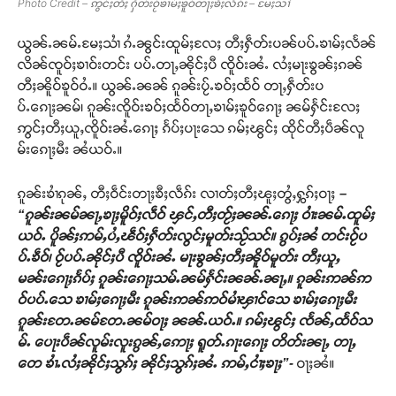
Photo Credit – ဢွင်ႈတီႈ ႁဵတ်းဝႂ်ၶၢမ်ႈၶူဝ်တႃႈၶီႈလဵၵ်း – မႄႈသၢႆ
ယွၼ်ႉၼမ်ႉမႄႈသၢႆ ၵႆႉၼွင်းထူမ်ႈလႄႈ တီႈႁဵတ်းပၼ်ပပ်ႉၶၢမ်ႈလႅၼ်
လိၼ်ၸူဝ်ႈၶၢဝ်းတင်း ပပ်ႉတႃႇၼိုင်ႈပီ ၸိူဝ်းၼႆႉ လႆႈမႃးၶွၼ်ႈၵၼ်
တီႈၼိူဝ်ၶူဝ်ဝႆႉ။ ယွၼ်ႉၼၼ် ၵူၼ်းပႂ်ႉၶဝ်ႈထႅဝ် တႃႇႁဵတ်းပ
ပ်ႉၵေႃႈၼမ်၊ ၵူၼ်းၸိူဝ်းၶဝ်ႈထႅဝ်တႃႇၶၢမ်ႈၶူဝ်ၵေႃႈ ၼမ်ႁႅင်းလႄႈ
ဢွင်ႈတီႈယူႇၸိူဝ်းၼႆႉၵေႃႈ ၵႅပ်ႈပႃးသေ ၵမ်ႈၽွင်ႈ ထိုင်တီႈပဵၼ်လူ
မ်းၵေႃႈမီး ၼႆယဝ်ႉ။
ၵူၼ်းၶၢႆၵုၼ်ႇ တီႈဝဵင်းတႃႈၶီႈလဵၵ်း လၢတ်ႈတီႈၽူႈတွႆႇႁွၵ်ႈဝႃႈ
–
“ၵူၼ်းၼမ်ၼႃႇၶႃႈမိူဝ်ႈလဵဝ် ၾင်ႇတီႈတႂ်ႈၼၼ်ႉၵေႃႈ ဝၢႆးၼမ်ႉထူမ်ႈ
ယဝ်ႉ ပိူၼ်ႈဢမ်ႇပႆႇၽဵဝ်ႈႁဵတ်းလွင်ႈမူတ်းသႂ်သင်။ ၵွပ်ႈၼႆ တင်းဝႂ်ပ
ပ်ႉၶဵဝ်၊ ဝႂ်ပပ်ႉၼိုင်ႈပီ ၸိူဝ်းၼႆႉ မႃးၶွၼ်ႈတီႈၼိူဝ်မူတ်း တီႈယူႇ
မၼ်းၵေႃႈၵႅပ်ႈ ၵူၼ်းၵေႃႈသမ်ႉၼမ်ႁႅင်းၼၼ်ႉၼႃႇ။ ၵူၼ်းဢၼ်ဢ
ဝ်ပပ်ႉသေ ၶၢမ်ႈၵေႃႈမီး ၵူၼ်းဢၼ်ဢဝ်မၢႆၾၢင်သေ ၶၢမ်ႈၵေႃႈမီး
ၵူၼ်းတႄႉၼမ်တႄႉၼမ်ဝႃႈ ၼၼ်ႉယဝ်ႉ။ ၵမ်ႈၽွင်ႈ ၸႅၼ်ႇထႅဝ်သ
မ်ႉ ပေႃးပဵၼ်လူမ်းလူးၵွၼ်ႇဢေႃႈ ရူတ်ႉၵႃးၵေႃႈ တိတ်းၼႃႇ တႃႇ
တေ ၶၢႆႉလႆႈၼိုင်ႈသွၵ်ႈ ၼိုင်ႈသွၵ်ႈၼႆႉ ဢမ်ႇငၢႆႈၶႃႈ”-
ဝႃႈၼႆ။