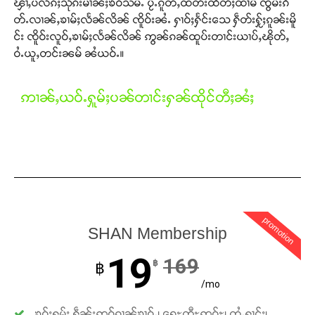
ၾၢႆႇပလိၵ်ႈသိုၵ်းမၢၼ်ႈၶဝ်သမ်ႉ ပႂ်ႉၵူတ်ႇထတ်းထဵတ်ႈထၢမ် ၸွမ်းၵဵ
တ်ႉလၢၼ်ႇၶၢမ်ႈလႅၼ်လိၼ် ၸိူဝ်းၼႆႉ ႁၢဝ်ႈႁႅင်းသေ ႁဵတ်းႁႂ်ႈၵူၼ်းမိူ
Donate Now
င်း ၸိူဝ်းလူဝ်ႇၶၢမ်ႈလႅၼ်လိၼ် ဢွၼ်ၵၼ်ထူပ်းတၢင်းယၢပ်ႇၽိုတ်ႇ
ဝႆႉယူႇတင်းၼမ် ၼႆယဝ်ႉ။
ဢၢၼ်ႇယဝ်ႉႁူမ်ႈပၼ်တၢင်းႁၼ်ထိုင်တီႈၼႆႈ
promotion
SHAN Membership
19
169
฿
฿
/mo
ၶဝ်ႈႁူမ်ႈ ႁဵၼ်းဢဝ်ၵၢၼ်ၶၢဝ်ႇ၊ ရေႊတီႊဢူဝ်ႊ၊ ထႆႇႁၢင်ႈ၊