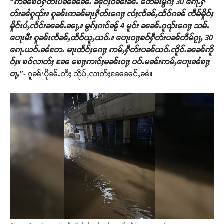
“ဢၼ်ၶဝ်ႁဵတ်းပၼ်ၼၼ်ႉ ၼိုင်ႈဝၼ်းၼႆႉ တေမီးမွၵ်ႈ 30 ၵေႃႉႁဵ
တ်းၼႆၵူၺ်း။ ၵူၼ်းဢၼ်မႃးႁဵတ်းၵေႃႈ လႆႈၸႅၼ်ႇထႅဝ်ၵၼ် ၸဵမ်မိူဝ်ႈ
မိူင်းပႆႇလႅင်းၼၼ်ႉၼႃႇ။ မွၵ်ႈၵၢင်ၼႂ် 4 မူင်း ၼၼ်ႉၵူၺ်းၵေႃႈ သမ်ႉ
ပေႃးမီး ၵူၼ်းၸႅၼ်ႇထႅဝ်ယူႇယဝ်ႉ။ ပေႃးဝႃႈၶဝ်ႁဵတ်းပၼ်တဵမ်ၵႂႃႇ 30
ၵေႃႉယဝ်ႉၼႆတႄႉ မႃးထႅင်ႈၵေႃႈ ဢမ်ႇႁဵတ်းပၼ်ယဝ်ႉၸိူင်ႉၼၼ်ဢိူ
ဝ်ႈ။ ၶဝ်လၢတ်ႈ ၼႄ ၶေႃႈဢၢင်ႈမၼ်းဝႃႈ ပပ်ႉမၼ်းဢမ်ႇပေႃးၼႆၶႃႈ
ဝႃႇ”-
ၵူၼ်းပိုၼ်ႉတီႈ သိုပ်ႇလၢတ်ႈၼႄၼင်ႇၼႆ။