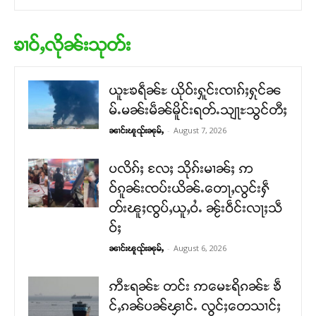
ၶၢဝ်ႇလိုၼ်းသုတ်း
ယူႊၶရဵၼ်ႊ ယိုဝ်းႁူင်းၸၢၵ်ႈႁုင်ၼ
မ်ႉမၼ်းမဵၼ်မိူင်းရတ်ႉသျႃႊသွင်တီႈ
-
August 7, 2026
ၼၢင်းၽူၺ်းၼုမ်ႇ
ပလိၵ်ႈ လႄႈ သိုၵ်းမၢၼ်ႈ ဢ
ဝ်ၵူၼ်းၸပ်းယိၼ်ႉတေႃႇလွင်းႁဵ
တ်းၽူႈၸွပ်ႇယူႇဝႆႉ ၼႂ်းဝဵင်းလႃႈသဵ
ဝ်ႈ
-
August 6, 2026
ၼၢင်းၽူၺ်းၼုမ်ႇ
ဢီႊရၼ်ႊ တင်း ဢမေႊရိၵၼ်ႊ ၶဵ
င်ႇၵၼ်ပၼ်ၾၢင်ႉ လွင်ႈတေသၢင်ႈ