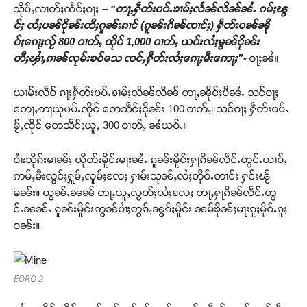
သိုပ်ႇလၢတ်ႈထႅင်ႈဝႃႈ
– “တႃႇႁဵတ်းပပ်ႉၶၢမ်ႈလႅၼ်လိၼ်ၼႆႉ ၵမ်ႈၽွ
င်ႈ လႆႈပၼ်ငိုၼ်းတီႈၵူၼ်းၵၢင် (ၵူၼ်းၵိၼ်ၸၢင်ႈ) ႁဵတ်းပၼ်ၼို
င်ႈၵေႃႈလႂ် 800 ဝၢတ်ႇ ထိုင် 1,000 ဝၢတ်ႇ ယင်းလႆႈမွၼ်ငိုၼ်း
တီႈၾၢႆႇၵၢၼ်လုမ်းၶဝ်သေ ၸင်ႇႁဵတ်းလႆႈၵေႃႈမီးဢေႃႈ”-
ဝႃႈၼႆ။
ယၢမ်းလဵဝ် ၵႃႈႁဵတ်းပပ်ႉၶၢမ်ႈလႅၼ်လိၼ် တႃႇၼိုင်ႈပီၼႆႉ သင်ဝႃႈ
တေႃႇဢႃယုပပ်ႉၸိုင် တေသဵင်ႈငိုၼ်း 100 ဝၢတ်ႇ၊ သင်ဝႃႈ ႁဵတ်းပပ်ႉ
မႂ်ႇၸိုင် တေသဵင်ႈယူႇ 300 ဝၢတ်ႇ ၼႆယဝ်ႉ။
ဝၢႆးသိုၵ်းမၢၼ်ႈ ယိုတ်းမိူင်းမႃးၼႆႉ ၵူၼ်းမိူင်းႁႃၵိၼ်လဵင်ႉတွင်ႉယၢပ်ႇ
ဢမ်ႇမီးလွင်ႈႁူမ်ႇလူမ်ႈလႄႈ ႁၢမ်းသုၼ်ႇလႆႈတိုဝ်ႉတၢင်း ႁင်းၽႂ်
မၼ်း။ ယွၼ်ႉၼၼ် တႃႇယူႇလွတ်ႈလႆႈလႄႈ တႃႇႁႃၵိၼ်လဵင်ႉတွ
င်ႉၼၼ်ႉ ၵူၼ်းမိူင်းဢွၼ်ပၢႆႈဢွၵ်ႇၼွၵ်ႈမိူင်း ၼမ်ၶိုၼ်ႈမႃးၵူႈမိုဝ်ႉၵူႈ
ဝၼ်း။
Support SHAN
တႃႇႁႂ်ႈသဵင်ၵၢင်ၸႂ်ၵူၼ်းမိူင်း ၵူႈတီႈၵူႈလႅၼ်ပေႃးတေၸွ
EORO 2
တ်ႇ တူဝ်ႈလုမ်ႈၾႃႉၼၼ်ႉ ၶဝ်ႈႁူမ်ႈၵမ်ႉထႅမ် ၸုမ်းၶၢ
ဝ်ႇၽူႈတွႆႇႁွၵ်ႈ လႆႈယူႇၶႃႈဢေႃႈ။