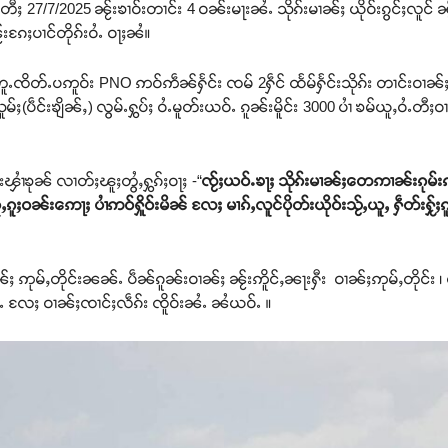
ီႈ 27/7/2025 ၼႂ်းၶၢဝ်းတၢင်း 4 ဝၼ်းမႃးၼႆႉ သိုၵ်းမၢၼ်ႈ ယိုဝ်းၵွင်ႈလူင် 
ၼႂ်းၵႄႈပၢင်တိုၵ်းဝႆႉ ဝႃႈၼႆ။
တူႉၸိတ်ႉပဢူဝ်း PNO ဢဝ်ဢဵၼ်ႁႅင်း ၸမ် 2ႁဵင် ထႅမ်ႁႅင်းသိုၵ်း တၢင်းဝၢၼ်
(ပဵင်းၶျိၼ်ႇ) လွမ်ႉႁွပ်ႈ ဝႆႉမူတ်းယဝ်ႉ ၵူၼ်းမိူင်း 3000 ပၢႆ ၶမ်ယူႇဝႆႉတီႈဝ
းၾၢႆၶုၼ် လၢတ်ႈၽူႈတွႆႇႁွၵ်ႈဝႃႈ -“
ၸႂ်ႈယဝ်ႉၶႃႈ သိုၵ်းမၢၼ်ႈတေဢၢၼ်းၵုမ်းၵ
ူႈဝၼ်းဢေႃႈ ပၢႆဢဝ်ႁိူဝ်းမိၼ် လႄႈ မၢၵ်ႇလူင်ပိုတ်းယိုဝ်းသႂ်ႇယူႇ ႁဵတ်းႁႂ်ႈ
ၢၼ်ႈ ဢုမ်ႇတိုင်းၼၼ်ႉ ပဵၼ်ၵူၼ်းဝၢၼ်ႈ ၼႂ်းဢိူင်ႇၼႃးႁီး ဝၢၼ်ႈဢုမ်ႇတိုင်း 
ွႆႉ လႄႈ ဝၢၼ်ႈၸၢင်ႈလဵၵ်း ၸိူဝ်းၼႆႉ ၼႆယဝ်ႉ ။