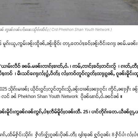
ႆၶုၼ် ဢွၼ်ၵၼ်ပၢႆႈၽေးသိုၵ်းထႅင်ႈ ( Crd Phekhon Shan Youth Network )
မူၵ်းယူႇၸွမ်းၼႂ်းထိူၼ်ႇၼႂ်းၶိူဝ်း တႃႇတေပၢႆႈၶဝ်ႈၼႂ်းဝဵင်းၵေႃႈ ၼမ်ႉမၼ်းၶ
“
ယၢမ်းလဵဝ် ၼမ်ႉမၼ်းၸၢၵ်ႈၶၢတ်ႇဝႆႉ ၊ ဢမ်ႇၸၢင်ႈၶဝ်ႈတင်းလႂ် ၊ ၵၢတ်ႇတီ
ႈပႆပၢႆႈဢဝ် ၊ မီးသင်ၵေႃႈလႆႈပွႆႇပႅတ်ႈ လႆႈဢဝ်တူဝ်လွတ်ႈထႃႈၵွၼ်ႇ ၵူၼ်းမိူင်း
သိုၵ်းမၢၼ်ႈ ယိုဝ်းၵွင်ႈလူင်တူၵ်းသႂ်ႇၼႂ်းဝၢၼ်ႈၼႃးၵူင်း ဢိူင်ႇၼႃးႁီး ၼႂ်
ွမ်း 6 လင် ၼႆ Phekhon Shan Youth Network ပိုၼ်ၽၢဝ်ႇဝႆႉၼင်ၼႆ
။
ၼ်းမိူင်းဢွၼ်ၵၼ်ဢွၵ်ႇပၢႆႈၸဵမ်မိူဝ်ႈဝၼ်းထီႉ
25 ၊
ပၢင်တိုၵ်းတေႉယဵၼ်ၵႂႃႇယ
ၢၵ်ႇထႅမ်ႁႅင်းသိုၵ်း ႁဵတ်းႁႂ်ႈၵူၼ်းပိုၼ်ႉတီႈ ၾၢႆၶုၼ် ႁူဝ်ၵူၼ်း 8 ႁဵင်ပၢႆ လႆ