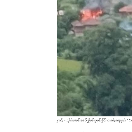
ႁၢင်ႈ - သိုၵ်းမၢၼ်ႈၽဝ် ႁိူၼ်းၵူၼ်းမိူင်း ဝၢၼ်ႈၼႃးၵူင်း