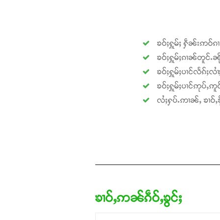
ၶဝ်ႈႁူမ်ႈ ႁဵၼ်းဢဝ်ၵ
ၶဝ်ႈႁူမ်ႈၵၢၼ်တူင်ႉၼို
ၶဝ်ႈႁူမ်ႈပၢင်လႅၵ်ႈလၢ
ၶဝ်ႈႁူမ်ႈပၢင်ဢုပ်ႇဢူဝ
လႆႈႁပ်ႉဢၢၼ်ႇ ၶၢဝ်ႇၶို
ၶၢဝ်ႇဢၼ်ၵဵဝ်ႇၶွင်ႈ