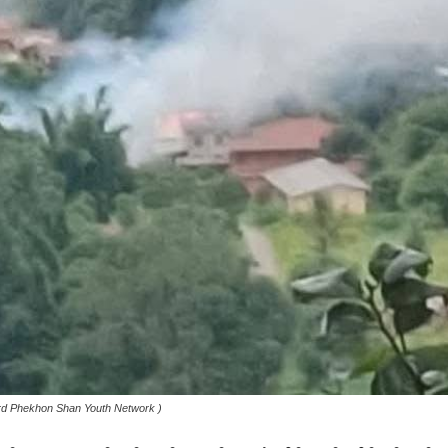
 ( Crd Phekhon Shan Youth Network )