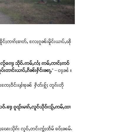
ိူင်ႈၸၢၵ်ႈၶၢတ်ႇ လႄႈၵူၼ်းမိူင်းယၢပ်ႇၽို
ႈလႂ်ၵေႃႈ သိုဝ်ႉဢမ်ႇလႆႈ ဢမ်ႇၸၢင်ႈဢဝ်
ထူပ်းတၢင်းယၢပ်ႇၵိၼ်းႁႅင်းၼႃႇ
” – ဝႃႈၼႆ ။
းၸႄႈဝဵင်းၾၢႆၶုၼ် ႁဵတ်းႁႂ်ႈ တူၵ်းတို
ဝ်ႉၶႃႈ ၵူၺ်းမၢၵ်ႇလူင်ယိုဝ်းသႂ်ႇဢမ်ႇထၢ
ႈပၢႆႈၽေးသိုၵ်း လူဝ်ႇတင်းၸွႆႈထႅမ် ၶဝ်ႈၼမ်ႉ