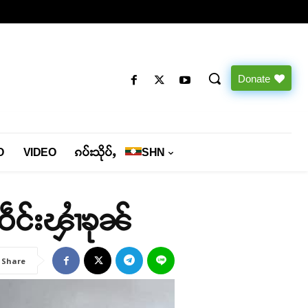
Donate
O
VIDEO
ၵပ်းသိုပ်ႇ
SHN
ႈဝဵင်းၾၢႆၶုၼ်
Share