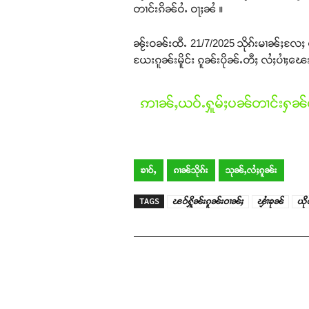
တၢင်းၵိၼ်ဝႆႉ ဝႃႈၼႆ ။
ၼႂ်းဝၼ်းထီႉ 21/7/2025 သိုၵ်းမၢၼ်ႈလႄႈ ပ
ယႄးၵူၼ်းမိူင်း ၵူၼ်းပိုၼ်ႉတီႈ လႆႈပၢႆႈၽေး
ဢၢၼ်ႇယဝ်ႉႁူမ်ႈပၼ်တၢင်းႁၼ်ထ
ၶၢဝ်ႇ
ၵၢၼ်သိုၵ်း
သုၼ်ႇလႆႈၵူၼ်း
TAGS
ၽဝ်ႁိူၼ်းၵူၼ်းဝၢၼ်ႈ
ၾၢႆၶုၼ်
ယို