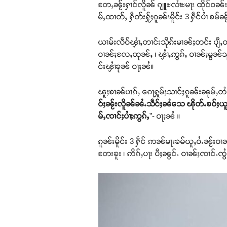
တႄႇၼႂ်းႁၢင်လိူၼ် ၵျူႊလၢႆႊမႃး ထိုင်ဝၼ်းတ
မ်ႇထၢတ်ႇ ႁဵတ်းႁႂ်ႈၵူၼ်းမိူင်း 3 ႁဵင်ပၢႆ ၶမ်
ယၢမ်းလဵဝ်ၾၢႆႇတၢင်းသိုၵ်းမၢၼ်ႈတင်း ပျီႇ
ဝၢၼ်ႈလႄႇထုၼ်ႇ ၊ ၾၢႆႇဢွၵ်ႇ ဝၢၼ်ႈမွၼ်သူမ်ႈ
င်းၾၢႆၶုၼ် ဝႃႈၼႆ။
ၽူႈၶၢၼ်ပၢၵ်ႇ ၵေႃႁူမ်ႈသၢင်ႈၵူၼ်းၼုမ်ႇတႆ
ဝ်ႈၼႂ်းလိူၼ်ၼႆႉသဵင်ႈၼႆသေ ၽိုတ်ႉၶဝ်ႈယူႇၵ
မ်ႇၸၢင်ႈပၢႆႈဢွၵ်ႇ
”- ဝႃႈၼႆ ။
ၵူၼ်းမိူင်း 3 ႁဵင် ဢၼ်မႃးၶမ်ယူႇဝႆႉၼႂ်းဝ
တႄးၶူး ၊ ဢိၵ်ႇပႃး ပီႈၼွင်ႉ ဝၢၼ်ႈၸၢင်ႉၸ