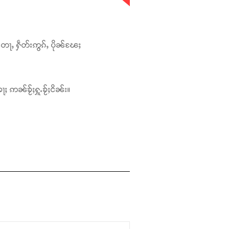
တေႃႇ ႁဵတ်းဢွၵ်ႇ ပိုၼ်ၽႄႈ
ႃႈ ဢၼ်ၶႂ်ႈႁူႉၶႂ်ႈငိၼ်း။