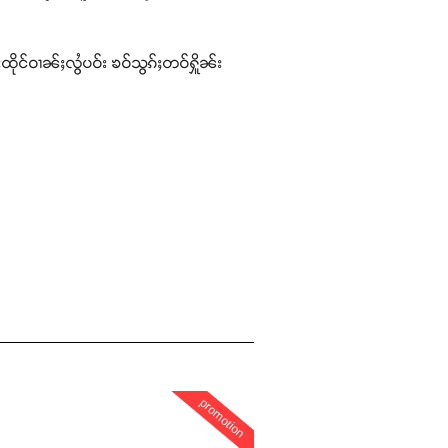
ိုင်ဝၢၼ်ႈလွႆပဝ်း ၶဝ်သွၵ်ႈတဝ်ႁိူၼ်း
promotion