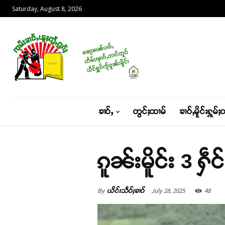
Saturday, August 8, 2026
ၶၢဝ်ႇ
တွင်ႈထၢမ်
ၶၢဝ်ႇမိူင်းႁူမ်ႈ
ၵူၼ်းမိူင်း 3 ႁဵ
By
July 28, 2025
48
ယိင်းသဵဝ်ႈၶၢဝ်