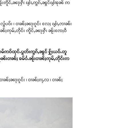
ၼႂ်းဢိူင်ႇၼႃးႁီး ၾၢႆႇဢွၵ်ႇၼွင်ၾၢႆၶုၼ် ဢ
ႈလွႆပဝ်း ၊ ဝၢၼ်ႈၼႃးၵူင်း လႄႈ ၾၢႆႇၸၢၼ်း
ၢၼ်ႈဢုမ်ႇတိုင်း ဢိူင်ႇၼႃးႁီး ၼႂ်းၸႄႈဝဵ
မ်ဢဝ်ထုင်ႉပွတ်းဢွၵ်ႇၼွင် ႁႂ်ႈယဝ်ႉတူ
ၵူၼ်းဝၢၼ်ႈ ၶမ်ဝႆႉၼႂ်းဝၢၼ်ႈဢုမ်ႇတိုင်းဢ
၊ ဝၢၼ်ႈၼႃးၵူင်း ၊ ဝၢၼ်ႈၵႃႇလ ၊ ဝၢၼ်ႈ