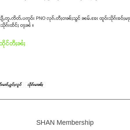
ျီႇတူႉၸိတ်ႉပဢူဝ်း PNO လုၵ်ႉတီႈဝၢၼ်ႈသွင် ၼမ်ႉၶႄး ထူဝ်းသိုၵ်းၶဝ်ႈမႃးထ
သိုၵ်းထႅင်ႈ ဝႃႈၼႆ ။
ိုင်တီႈၼႆႈ
ဝ်းမၢၵ်ႇၵွင်ႈလူင်
သိုၵ်းမၢၼ်ႈ
SHAN Membership