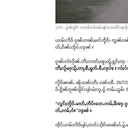
ႁၢင်ႈ – ၵူၼ်းမိူင်း လၢဢႆလၢႆဝၢၼ်ႈၼႂ်းၸႄႈဝဵင်းၾၢ
ယၢမ်းလဵဝ် ၵူၼ်းဝၢၼ်ႈမၢင်ၸိူဝ်း ဢွၼ်ၵၼ် 
တ်ႇၵိၼ်းၸႂ်ဝႆႉဝႃႈၼႆ ။
ၵူၼ်းၸၢႆးပိုၼ်ႉတီႈလၢတ်ႈၽူႈတွႆႇႁွၵ်ႈဝႃႈ -
တီႈလႂ်မႃးသႂ်ႇတႃႇၶီႇရူတ်ႉၶီႇၵႃးပၢႆႈ ။ လႆ
လိူဝ်ၼၼ်ႉ ၼႂ်းဝၼ်းတီႈ ဝၼ်းထီႉ 26/7/2025 
ဝ်ႉႁိူၼ်းၵူၼ်းမိူင်းၾႆးမႆႈလူႉၵွႆ ဢမ်ႇယ
“လွင်ႈတိူဝ်ႉမၢတ်ႇၸဵပ်းတေႉဢမ်ႇမီးၶႃႈ ၵူ
တ်ႇဢမ်ႇဝၢႆး”
ဝႃႈၼႆ ။
ထိုင်ယၢမ်းလဵဝ်ၾၢႆႇတၢင်းသိုၵ်းမၢၼ်ႈၵႆႉပွႆႇမ