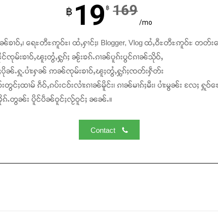
19
169
฿
฿
/mo
ၢၼ်ၶၢဝ်ႇ၊ ရေႊတီႊဢူဝ်ႊ၊ ထႆႇႁၢင်ႈ၊ Blogger, Vlog ထႆႇဝီႊတီႊဢူဝ်ႊ တတ်း
င်ၸုမ်းၶၢဝ်ႇၽူႈတွႆႇႁွၵ်ႈ ၼႂ်းၶၵ်ႉၵၢၼ်ပူၵ်းပွင်ၵၢၼ်သိုဝ်ႇ
ႆႈပိုၼ်ႉႁူႉပၢႆးႁၼ် ဢၼ်ၸုမ်းၶၢဝ်ႇၽူႈတွႆႇႁွၵ်ႈၸတ်းႁဵတ်း
်းတွင်ႈထၢမ် ၵဵဝ်ႇၵပ်းငဝ်းလၢႆးၵၢၼ်မိူင်း၊ ၵၢၼ်မၢၵ်ႈမီး၊ ပၢႆးမွၼ်း လႄႈ ႁူဝ်ၶေ
ၵ်ႉတွၼ်း ပိူင်ပဵၼ်ဝူင်ႈလႂ်ဝူင်ႈ ၼၼ်ႉ။
Contact