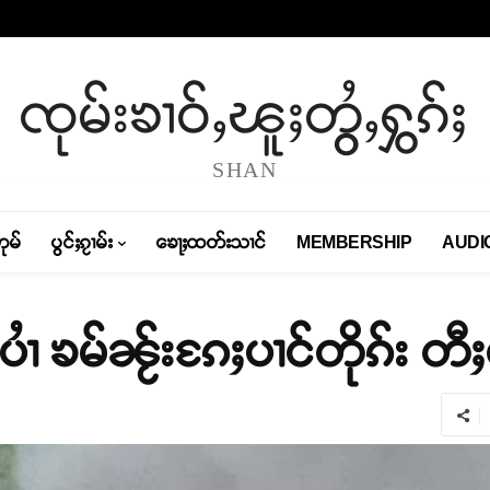
ၸုမ်းၶၢဝ်ႇၽူႈတွႆႇႁွၵ်ႈ
SHAN
တုမ်
ပွင်ႈၵႂၢမ်း
ၶေႃႈထတ်းသၢင်
MEMBERSHIP
AUDI
င်ပၢႆ ၶမ်ၼႂ်းၵႄႈပၢင်တိုၵ်း တီ