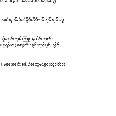
 ၼႄၵၢင်ၸႂ်သၢၼ်ၶတ်းမၼ်းၼၢင်း ႁႂ်ႈ
ၼၢင်းပူၼ်ႉပႅၼ်ပိူင်တိုဝ်းၵမ်ၸွမ်ၽွင်းလူ
ၼႂ်းၸူဝ်ႈလုမ်းတြႃးပႆႇတႅပ်းတတ်း
 ၵူၺ်းၵႃႈ ၼႃႈတီႈၽွင်းလူင်ၾၢႆႇ ၾိင်ႈ
မၼ်းၼၢင်းၼႆႉပဵၼ်ၸွမ်ၽွင်းလူင်ၸိုင်ႈ