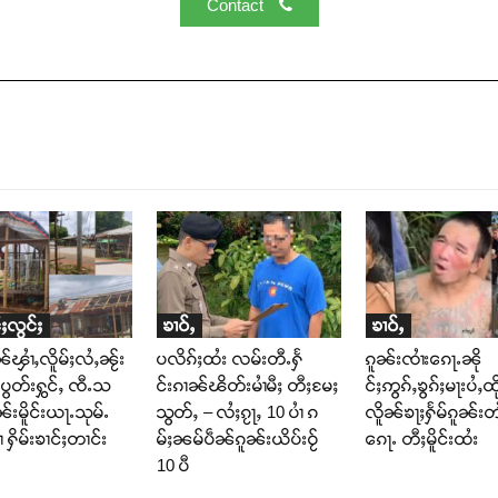
Contact
်ႈလွင်ႈ
ၶၢဝ်ႇ
ၶၢဝ်ႇ
ၼ်ၾၢႆႇလိူမ်ႈလႆႇၼႂ်း
ပလိၵ်ႈထႆး လမ်းတီႉႁႅ
ၵူၼ်းၸၢႆးၵေႃႉၼို
ႆးပွတ်းႁွင်ႇ ၸီႉသ
င်းၵၢၼ်ၽိတ်းမၢႆမီႈ တီႈမႄႈ
င်ႈဢွၵ်ႇၶွၵ်ႈမႃးပႆႇထိ
ူၼ်းမိူင်းယႃႉသုမ်ႉ
သွတ်ႇ – လႆႈၵႂႃႇ 10 ပၢႆ ၵ
လိူၼ်ၶႃႈႁႅမ်ၵူၼ်းတ
ႆ ႁိမ်းၶၢင်ႈတၢင်း
မ်ႈၼမ်ပဵၼ်ၵူၼ်းယိပ်းဝႂ်
ၵေႃႉ တီႈမိူင်းထႆး
10 ပီ