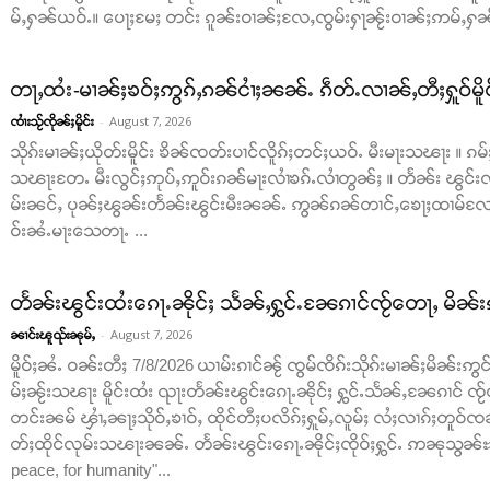
မ်ႇႁၼ်ယဝ်ႉ။ ပေႃႈမႄႈ တင်း ၵူၼ်းဝၢၼ်ႈလႄႇၸွမ်းႁႃၼႂ်းဝၢၼ်ႈဢမ်ႇႁၼ် ။
တႃႇထႆး-မၢၼ်ႈၶဝ်ႈဢွၵ်ႇၵၼ်ငၢႆႈၼၼ်ႉ ၵဵတ်ႉလၢၼ်ႇတီႈႁူဝ်မိူ
-
August 7, 2026
ၸၢႆးသႂ်ၸိုၼ်ႈမိူင်း
သိုၵ်းမၢၼ်ႈယိုတ်းမိူင်း ၶိၼ်ၸတ်းပၢင်လိူၵ်ႈတင်ႈယဝ်ႉ မီးမႃးသၽႃး ။
သၽႃးတႄႉ မီးလွင်ႈဢုပ်ႇဢူဝ်းၵၼ်မႃးလၢႆၶၵ်ႉလၢႆတွၼ်ႈ ။ တႅၼ်း ၽွင်းၸိ
မ်းၼင်ႇ ပုၼ်ႈၽွၼ်းတႅၼ်းၽွင်းမီးၼၼ်ႉ ဢွၼ်ၵၼ်တၢင်ႇၶေႃႈထၢမ်လႄ
ဝ်းၼႆႉမႃးသေတႃႉ ...
တႅၼ်းၽွင်းထႆးၵေႃႉၼိုင်ႈ သႅၼ်ႇႁွင်ႉၼႄၵၢင်ၸႂ်တေႃႇ မိၼ်း
-
August 7, 2026
ၼၢင်းၽူၺ်းၼုမ်ႇ
မိူဝ်ႈၼႆႉ ဝၼ်းတီႈ 7/8/2026 ယၢမ်းၵၢင်ၼႂ် ၸွမ်ၸိၵ်းသိုၵ်းမၢၼ်ႈမိၼ်းဢွင်ႇ
မ်ႈၼႂ်းသၽႃး မိူင်းထႆး ၺႃးတႅၼ်းၽွင်းၵေႃႉၼိုင်ႈ ႁွင်ႉသႅၼ်ႇၼႄၵၢင် ၸႂ်
တင်းၼမ် ၾၢႆႇၼႃႈသိုဝ်ႇၶၢဝ်ႇ ထိုင်တီႈပလိၵ်ႈႁူမ်ႇလူမ်ႈ လႆႈလၢၵ်ႈတူဝ်ၸၼ်
တ်ႈထိုင်လုမ်းသၽႃးၼၼ်ႉ တႅၼ်းၽွင်းၵေႃႉၼိုင်ႈၸိုဝ်ႈႁွင်ႉ ဢၼုသွၼ်ႊ ထ
peace, for humanity"...