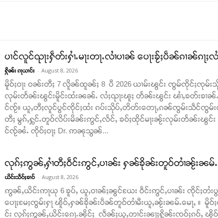
ပၢင်လူင်ၺႃးႁဵတ်းႁၢႆႉမႃးတႃႉလၢႆပၢၼ် ​​ပေႃးၶႂ်ႈပဵၼ်ၵၢၼ်ၵႃႈလႆႈ
-
August 8, 2026
ႁိုၼ်း ၵႃယၢင်း
မိူဝ်ႈဝႃး ဝၼ်းတီႈ 7 လိူၼ်ထူၼ်ႈ 8 ပီ 2026 ယၢမ်းၽွင်း ၸွမ်ၸိုင်ႈၸုမ်းသိ
လုမ်းတႅၼ်းၽွင်းမိူင်းထႆးၼၼ်ႉ လႆႈၺႃးၽူႈ တႅၼ်းၽွင်း ၽၢႆႇၶတ်းၶၢၼ်ႉ​​ၵ
င်ၸႂ်။ ယူႇတီႈလူင်ပွင်ၸိုင်ႈထႆး ၵပ်းသိုပ်ႇတိတ်း​​တေႃႇၵၼ်ၸွမ်းသဵင်ၸွမ်း
တီႈ မွၵ်ႇႁွင်ႉတူဝ်လိပ်းမိၼ်းဢွင်ႇလႅင်ႇ ၶဝ်ႈထိုင်မႃးၼႂ်းလုမ်းတႅၼ်းၽွင်
င်ၸႂ်ၼႆႉ ၸိုဝ်ႈဝႃႈ Dr. ဢၼုသွၼ်...
လုၵ်ႈဢွၼ်ႇႁၢႆတီႈဝဵင်းဢွင်ႇပၢၼ်း ႁၼ်ၶိုၼ်းတူဝ်တၢႆၼႂ်းၼမ်
-
August 8, 2026
ယိင်းသဵဝ်ႈၶၢဝ်
ဢွၼ်ႇယိင်းဢႃယု 6 ၶူပ်ႇ ယူႇဝၢၼ်ႈၼွင်ယႄး ဝဵင်းဢွင်ႇပၢၼ်း ၸိုင်ႈတႆးပွတ်
ပေႃႈမႄႈၸွမ်းႁႃ ၽိူဝ်ႇႁၼ်ၶိုၼ်းပဵၼ်တူဝ်တၢႆမီးယူႇၼႂ်းၼမ်ႉမေႃႇ ။ မိူဝ်ႈ
င်း လုၵ်ႈဢွၼ်ႇယိင်းၵေႃႉၼိုင်ႈ လဵၼ်ႈယူႇတၢင်းၼႃႈႁိူၼ်းၸဝ်ႈၵဝ်ႇ ၽိူ