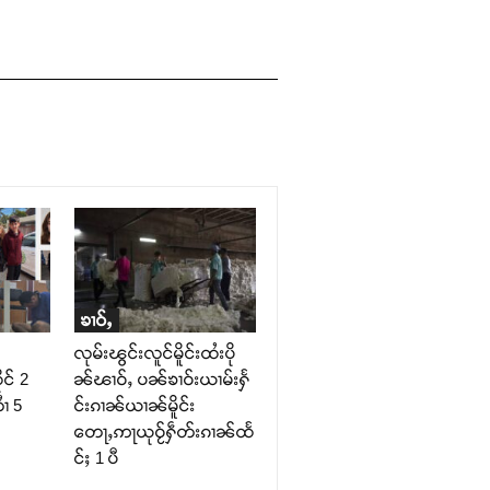
ၶၢဝ်ႇ
လုမ်းၽွင်းလူင်မိူင်းထႆးပို
ုင် 2
ၼ်ၽၢဝ်ႇ ပၼ်ၶၢဝ်းယၢမ်းႁႅ
ၢႆ 5
င်းၵၢၼ်ယၢၼ်မိူင်း
တေႃႇဢႃယုဝႂ်ႁဵတ်းၵၢၼ်ထႅ
င်ႈ 1 ပီ