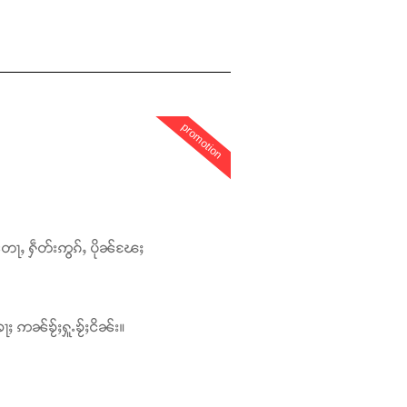
promotion
တေႃႇ ႁဵတ်းဢွၵ်ႇ ပိုၼ်ၽႄႈ
ႃႈ ဢၼ်ၶႂ်ႈႁူႉၶႂ်ႈငိၼ်း။