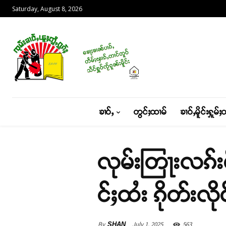
Saturday, August 8, 2026
ၶၢဝ်ႇ
တွင်ႈထၢမ်
ၶၢဝ်ႇမိူင်းႁူမ်ႈ
လုမ်းတြႃးလၵ်းမိ
င်ႈထႆး ၵိုတ်းလိ
By
July 1, 2025
563
SHAN