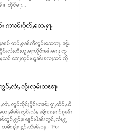
 ထိုင်မႃး...
င်း ဢၢၼ်းပိုတ်ႇတေႉႁႃႉ
 ၵမ်ႈၼမ် ဢမ်ႇႁၼ်လီၸွမ်းသေတႃႉ ၼႂ်း
ူဝ်းလႆႈတီႈယူႇမႃးၸိူဝ်းၼႆႉၵေႃႈ ၸွ
ႈသင် ၶေႃႈတုၵ်းယွၼ်းလႄႈသင် ၸိူ
ဢွင်ႇလၢႆႇ ၼႂ်းလုမ်းသၽႃး
လၢႆႇ ၸွမ်ၸိုင်ႈမိူင်းမၢၼ်ႈ ၵႂႃႇဢႅဝ်ႇယဵ
တေႃႇမိၼ်းဢွင်ႇလၢႆႇ ၼႂ်းၵႄႈၵၢင်ၵူၼ်း
ဢွၵ်ႇႁွင်ႈ။ ၽွင်းမိၼ်းဢွင်ႇလၢႆႇႁွ
မ်ႊၵျႆႊ ႁွင်ႉသႅၼ်ႇဝႃႈ - "For