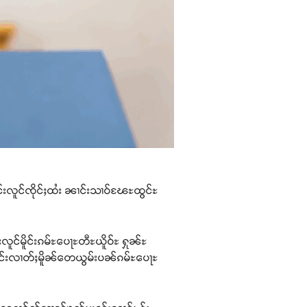
်ၽွင်းလူင်ၸိုင်ႈထႆး ၼၢင်းသၢဝ်ၽႄႊထွင်ႊ
င်မိူင်းၵမ်ႊပေႃႊတီႊယိူဝ်ႊ ႁုၼ်ႊ
ၢင်းလၢတ်ႈမိူၼ်တေယွမ်းပၼ်ၵမ်ႊပေႃႊ