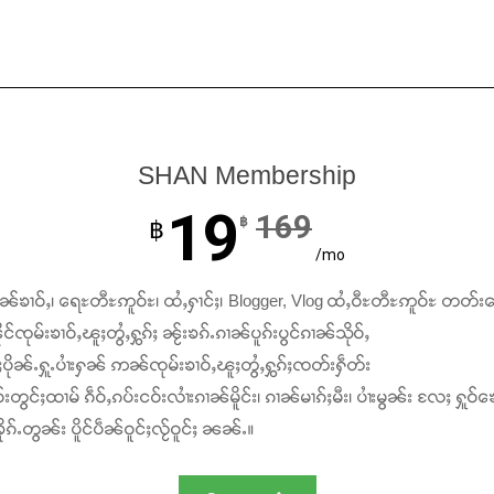
SHAN Membership
19
169
฿
฿
/mo
ၢၼ်ၶၢဝ်ႇ၊ ရေႊတီႊဢူဝ်ႊ၊ ထႆႇႁၢင်ႈ၊ Blogger, Vlog ထႆႇဝီႊတီႊဢူဝ်ႊ တတ်း
င်ၸုမ်းၶၢဝ်ႇၽူႈတွႆႇႁွၵ်ႈ ၼႂ်းၶၵ်ႉၵၢၼ်ပူၵ်းပွင်ၵၢၼ်သိုဝ်ႇ
ႆႈပိုၼ်ႉႁူႉပၢႆးႁၼ် ဢၼ်ၸုမ်းၶၢဝ်ႇၽူႈတွႆႇႁွၵ်ႈၸတ်းႁဵတ်း
်းတွင်ႈထၢမ် ၵဵဝ်ႇၵပ်းငဝ်းလၢႆးၵၢၼ်မိူင်း၊ ၵၢၼ်မၢၵ်ႈမီး၊ ပၢႆးမွၼ်း လႄႈ ႁူဝ်ၶေ
ၵ်ႉတွၼ်း ပိူင်ပဵၼ်ဝူင်ႈလႂ်ဝူင်ႈ ၼၼ်ႉ။