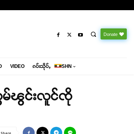
Donate
O
VIDEO
ၵပ်းသိုပ်ႇ
SHN
ၸွမ်ၽွင်းလူင်ၸို
Share