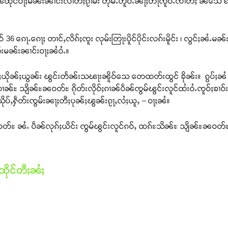
 ႁၼ်ထိုင်ဝႃႈမၼ်းၼၢင်းလၢတ်ႈၵႂၢမ်း တုမ်ႉတိူဝ်ႉၼႃႈတႃၸိူဝ်ႉၸၢတ်ႈ ၼႆသေ
6 ၵေႃႉၵေႃႈ တၢင်ႇလိၵ်ႈၸူး လုမ်းတြႃးပိူင်ပိုင်းလၵ်းမိူင်း ၊ လွင်ႈၼႆႉမၼ်း
်းမၼ်းၼၢင်းဝႃႈၼႆဝႆႉ။
ေႃႈယိုၼ်ႈယွၼ်း ၽွင်းတႅၼ်းသၽႃးၼိူဝ်သေ တေထတ်းထွင် ၶိုၼ်း။ ၵွပ်ႈၼႆ 
်ႊ သျိၼ်ႊၼဝတ်ႊ ၵိုတ်းလိုဝ်ႈၵၢၼ်ပဵၼ်ၸွမ်ၽွင်းလူင်ထႆးဝႆႉၸူဝ်ႈၶၢဝ်း။
်ႇႁဵတ်းၸွမ်းၼႃႈတီႈပုၼ်ႈၽွၼ်းၵႂႃႇလႆႈယူႇ – ဝႃႈၼႆ။
 ၼႆႉ ပဵၼ်လုၵ်ႈယိင်း ၸွမ်ၽွင်းလူင်ၵဝ်ႇ ထၵ်ႊသိၼ်ႊ သျိၼ်ႊၼဝတ်ႊ။ 
ိုင်တီႈၼႆႈ