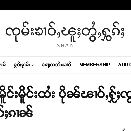
ၸုမ်းၶၢဝ်ႇၽူႈတွႆႇႁွၵ်ႈ
SHAN
တုမ်
ပွင်ႈၵႂၢမ်း
ၶေႃႈထတ်းသၢင်
MEMBERSHIP
AUDI
ူင်းမိူင်းထႆး ပိုၼ်ၽၢဝ်ႇႁႂ်ႈ
ုဝ်ႈၵၢၼ်