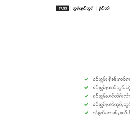
TAGS
ၸွမ်ၽွင်းလူင်
မိူင်းထႆး
ၶဝ်ႈႁူမ်ႈ ႁဵၼ်းဢဝ်ၵ
ၶဝ်ႈႁူမ်ႈၵၢၼ်တူင်ႉၼို
ၶဝ်ႈႁူမ်ႈပၢင်လႅၵ်ႈလၢ
ၶဝ်ႈႁူမ်ႈပၢင်ဢုပ်ႇဢူဝ
လႆႈႁပ်ႉဢၢၼ်ႇ ၶၢဝ်ႇၶို