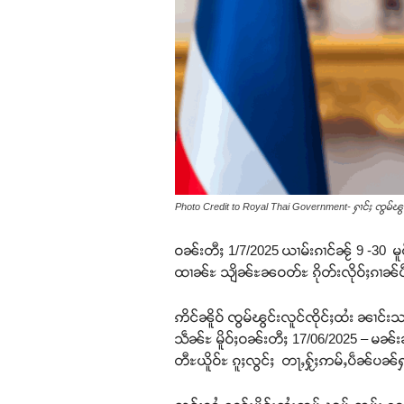
Photo Credit to Royal Thai Government- ႁၢင်ႈ ၸွမ
ဝၼ်းတီႈ 1/7/2025 ယၢမ်းၵၢင်ၼႂ် 9 -30 မူင်
ထၢၼ်ႊ သျိၼ်ႊၼဝတ်ႊ ၵိုတ်းလိုဝ်ႈၵၢၼ်ပဵ
ဢိင်ၼိူဝ် ၸွမ်ၽွင်းလူင်ၸိုင်ႈထႆး ၼၢင
သဵၼ်ႊ မိူဝ်ႈဝၼ်းတီႈ 17/06/2025 – မၼ
တီႊယိူဝ်ႊ ၵူႈလွင်ႈ တႃႇႁႂ်ႈဢမ်ႇပဵၼ်ပၼ်ႁႃ 