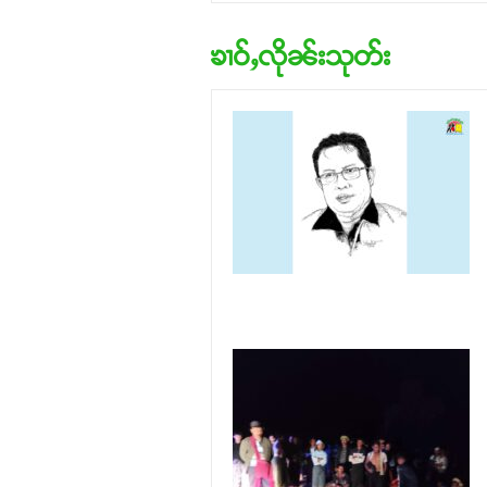
ၶၢဝ်ႇလိုၼ်းသုတ်း