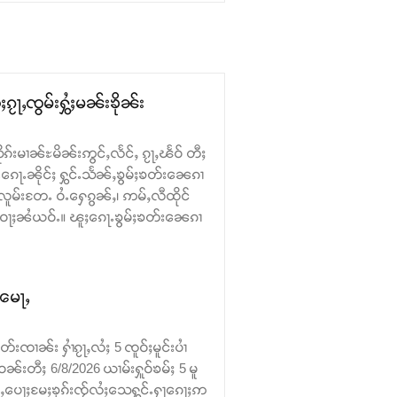
ၵႂႃႇၸွမ်းႁွႆႈမၼ်းၶိုၼ်း
ုၵ်းမၢၼ်ႊမိၼ်းဢွင်ႇလႅင်ႇ ၵႂႃႇၽႅဝ် တီႈ
ေႃႉၼိုင်ႈ ႁွင်ႉသႅၼ်ႇၶွမ်ႈၶတ်း​​ၼေၵၢ
လူမ်းတႄႉ ဝႆႉ​​ႁေၵွၼ်ႇ၊ ဢမ်ႇလီထိုင်
း ဝႃႈၼႆယဝ်ႉ။ ၽူႈ​​ၵေႃႉၶွမ်ႈၶတ်း​​ၼေၵၢ
ႉမေႃႇ
းၸၢၼ်း ႁၢႆၵႂႃႇလႆႈ 5 ၸူဝ်ႈမူင်းပၢႆ
ဝၼ်းတီႈ 6/8/2026 ယၢမ်းႁူဝ်ၶမ်ႈ 5 မူ
ဝ်ႇပေႃႈမႄႈၶုၵ်းၸႂ်လႆႈသေႁွင်ႉႁႃၵေႃႈဢ