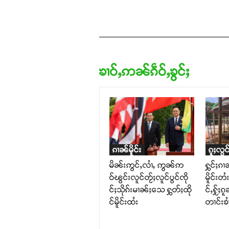
ၶၢဝ်ႇဢၼ်ၵဵဝ်ႇၶွင်ႈ
ၵၢၼ်မိူင်း
ၵူႈလွင
မိၼ်းဢွင်ႇလၢႆႇ ဢွၼ်ဢ
ႁွင်ႈၵၢ
ဝ်ၽွင်းလူင်တႂ်ႈလူင်ပွင်ၸို
မိူင်းတ
င်ႈသိုၵ်းမၢၼ်ႈသေ ႁွတ်ႈထို
င်ႇႁႂ်ႈၵ
င်မိူင်းထႆး
တၢင်းၶၢ