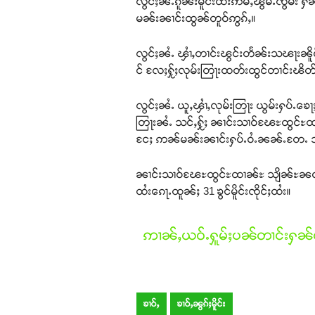
လွင်ႈၼႆႉၵူၼ်းမိူင်းထႆးဢမ်ႇၽွမ်ႉၸွမ်း
မၼ်းၼၢင်းထွၼ်တူဝ်ဢွၵ်ႇ။
လွင်ႈၼႆႉ ၾၢႆႇတၢင်းၽွင်းတႅၼ်းသၽႃးၼိူဝ် 3
င် လႄႈႁႂ်ႈလုမ်းတြႃးထတ်းထွင်တၢင်းၽိတ
လွင်ႈၼႆႉ ယူႇၾၢႆႇလုမ်းတြႃး ယွမ်းႁပ်ႉၶ
တြႃးၼႆႉ သင်ႇႁႂ်ႈ ၼၢင်းသၢဝ်ၽႄႊထွင်ႊထၢၼ
ငႄႈ ဢၼ်မၼ်းၼၢင်းႁပ်ႉဝႆႉၼၼ်ႉတႄႉ သိုပ
ၼၢင်းသၢဝ်ၽႄႊထွင်ႊထၢၼ်ႊ သျိၼ်ႊၼဝတ်ႊ
ထႆးၵေႃႉထူၼ်ႈ 31 ၶွင်မိူင်းၸိုင်ႈထႆး။
ဢၢၼ်ႇယဝ်ႉႁူမ်ႈပၼ်တၢင်းႁၼ်ထ
ၶၢဝ်ႇ
ၶၢဝ်ႇၼွၵ်ႈမိူင်း