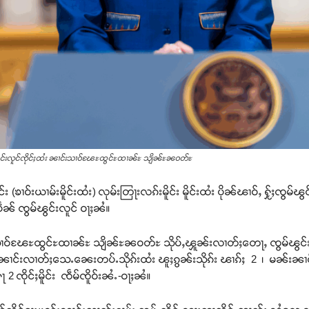
်ၽွင်းလူင်ၸိုင်ႈထႆး ၼၢင်းသၢဝ်ၽႄႊထွင်ႊထၢၼ်ႊ သျိၼ်ႊၼဝတ်ႊ
း (ၶၢဝ်းယၢမ်းမိူင်းထႆး) လုမ်းတြႃးလၵ်းမိူင်း မိူင်းထႆး ပိုၼ်ၽၢဝ်ႇ ႁႂ်ႈၸွမ
ၼ် ၸွမ်ၽွင်းလူင် ဝႃႈၼႆ။
်းသၢဝ်ၽႄႊထွင်ႊထၢၼ်ႊ သျိၼ်ႊၼဝတ်ႊ သိုပ်ႇၾူၼ်းလၢတ်ႈတေႃႇ ၸွမ်ၽွင်းလူ
်းၼၢင်းလၢတ်ႈသေႉၼေးတပ်ႉသိုၵ်းထႆး ၽူႈၵွၼ်းသိုၵ်း ၽၢၵ်ႈ 2 ၊ မၼ်းၼ
2 ၸိုင်ႈမိူင်း ၸဵမ်ၸိူဝ်းၼႆႉ-ဝႃႈၼႆ။