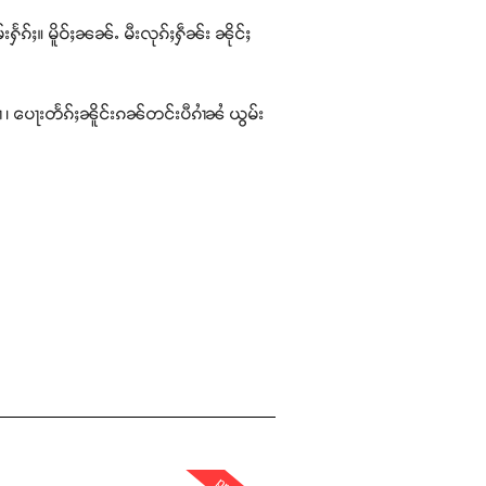
းႁႅၵ်ႈ။ မိူဝ်ႈၼၼ်ႉ မီးလုၵ်ႈႁဵၼ်း ၼိုင်ႈ
ႆ ၊ ပေႃးတႅၵ်ႈၼိူင်းၵၼ်တင်းပီၵၢႆၼႆ ယွမ်း