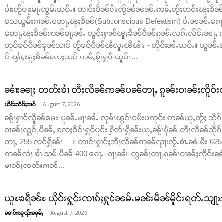
ပၢႆးၸႂ်ပႃးမႃးၸွမ်းယဝ်ႉ။ တၢင်းပဵၼ်ပၢႆးၸႂ်ၼႆၼၼ်ႉဢမ်ႇၸႂ်ႈၸင်းၽူႈၶဵၼ်ပ
သေယွမ်းၵၢၼ်ႉတေႃႇၽူႈၶဵၼ်(Subconscious Defeatism) ဝႆႉၼၼ်ႉၵေႃႈၸ
တေႃႇၽူႈၶဵၼ်ဢၼ်ဝႃႈၼႆႉ လွင်ႈႁၼ်ၽူႈၶဵၼ်ပဵၼ်ၵူၼ်းလၵ်းလိင်းၼႃႇ ၵ
တူဝ်ၶဝ်ပဵၼ်ၶုၼ်သၢင် ၸႂ်ၶဝ်ပဵၼ်ၽီလူးၽီၽၢႆး - ၸိူဝ်းၼႆႉယဝ်ႉ။ ယ
င်ႉၾၢႆႇၽူႈၶဵၼ်လႄႈသင် ဢမ်ႇၶႂ်ႈႁူပ်ႉထူပ်း...
ၼၢႆးၼႃႈ တတ်းၶၢႆ တီႈလိၼ်ဢၼ်ပၼ်တႃႇ ၵူၼ်းဝၢၼ်ႈၸိူဝ်းၺ
-
August 7, 2026
ယိင်းသဵဝ်ႈၶၢဝ်
ၼႂ်းႁၢင်လိူၼ်မေႊ ပူၼ်ႉမႃးၼႆႉ လုမ်းၽွင်းငမ်းပဢူဝ်း ဢၼ်ယူႇတႂ်ႈ သိုၵ
ဝၢၼ်ႈၺွင်ႇပိၼ်ႇ ၸႄႈဝဵင်းႁူဝ်ပူင်း ႁဵတ်းႁိူၼ်းယူႇၼႂ်းပိုၼ်ႉတီႈလိၼ်သိုၵ
တႃႇ 255 လင်ႁိူၼ်း ။ တၢင်းၵႂၢင်ႈတီႈလိၼ်ဢၼ်ၺႃးၸႂ်ႉၶၢႆႉၼႆႉမီး 625 
ဢၼ်လႆႈ ၶၢႆႉသမ်ႉပဵၼ် 400 ၵေႃႉ- ဝႃႈၼႆ။ တွၼ်ႈတႃႇၵူၼ်းဝၢၼ်ႈၸိူဝ်းၼႆႉ
မၢၼ်ႈၸတ်းၵၢၼ်...
ယူႊၶရဵၼ်ႊ ယိုဝ်းႁူင်းၸၢၵ်ႈႁုင်ၼမ်ႉမၼ်းမဵၼ်မိူင်းရတ်ႉသျႃ
-
August 7, 2026
ၼၢင်းၽူၺ်းၼုမ်ႇ