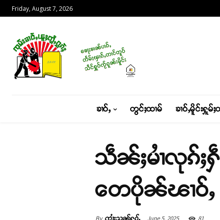
Friday, August 7, 2026
ၶၢဝ်ႇ
တွင်ႈထၢမ်
ၶၢဝ်ႇမိူင်းႁူမ်ႈ
သဵၼ်ႈမၢႆလုၵ်ႈႁ
တေပိုၼ်ၽၢဝ်ႇ 
By
June 5, 2025
81
ၸၢႆးသုၼ်ႁၵ်ႉ