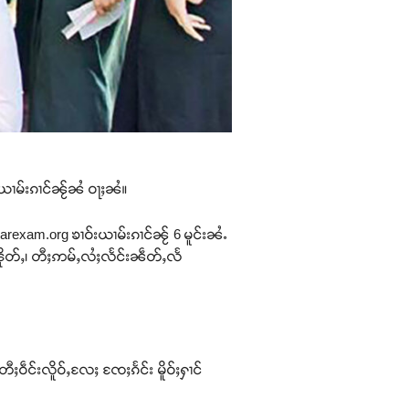
ၢမ်းၵၢင်ၼႂ်ၼႆ ဝႃႈၼႆ။
rexam.org ၶၢဝ်းယၢမ်းၵၢင်ၼႂ် 6 မူင်းၼႆႉ
ၽိုတ်ႇ၊ တီႈဢမ်ႇလႆႈလႅင်းၼဵတ်ႇလႅ
ဝဵင်းလိူဝ်ႇလႄႈ ၸႄႈၵႅင်း မိူဝ်ႈႁၢင်