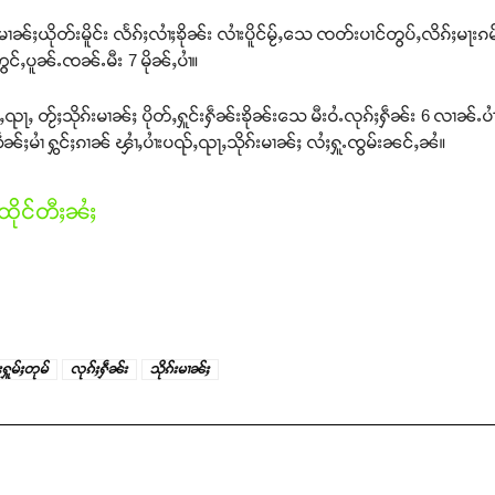
ၢၼ်ႈယိုတ်းမိူင်း လႅၵ်ႈလၢႆႈၶိုၼ်း လၢႆးပိူင်မႂ်ႇသေ ၸတ်းပၢင်တွပ်ႇလိၵ်ႈမႃးၵမ်
ွင်ႇပူၼ်ႉၸၼ်ႉမီး 7 မိုၼ်ႇပၢႆ။
ႇၺႃႇ တႂ်ႈသိုၵ်းမၢၼ်ႈ ပိုတ်ႇႁူင်းႁဵၼ်းၶိုၼ်းသေ မီးဝႆႉလုၵ်ႈႁဵၼ်း 6 လၢၼ်ႉပၢ
်ႈမၢႆ ႁွင်ႈၵၢၼ် ၾၢႆႇပၢႆးပၺ်ႇၺႃႇသိုၵ်းမၢၼ်ႈ လႆႈႁူႉၸွမ်းၼင်ႇၼႆ။
ိုင်တီႈၼႆႈ
်းႁူမ်ႈတုမ်
လုၵ်ႈႁဵၼ်း
သိုၵ်းမၢၼ်ႈ