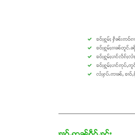
ၶဝ်ႈႁူမ်ႈ ႁဵၼ်းဢဝ်ၵ
ၶဝ်ႈႁူမ်ႈၵၢၼ်တူင်ႉၼို
ၶဝ်ႈႁူမ်ႈပၢင်လႅၵ်ႈလၢ
ၶဝ်ႈႁူမ်ႈပၢင်ဢုပ်ႇဢူဝ
လႆႈႁပ်ႉဢၢၼ်ႇ ၶၢဝ်ႇၶို
ၶၢဝ်ႇဢၼ်ၵဵဝ်ႇၶွင်ႈ