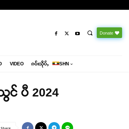
Donate
O
VIDEO
ၵပ်းသိုပ်ႇ
SHN
သွင် ပီ 2024
Share