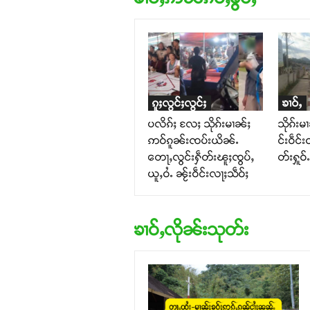
ၵူႈလွင်ႈလွင်ႈ
ၶၢဝ်ႇ
ပလိၵ်ႈ လႄႈ သိုၵ်းမၢၼ်ႈ
သိုၵ်းမ
ဢဝ်ၵူၼ်းၸပ်းယိၼ်ႉ
င်းဝဵင်း
တေႃႇလွင်းႁဵတ်းၽူႈၸွပ်ႇ
တ်းႁူဝ
ယူႇဝႆႉ ၼႂ်းဝဵင်းလႃႈသဵဝ်ႈ
ၶၢဝ်ႇလိုၼ်းသုတ်း