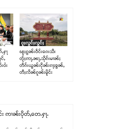
ၵူႈလွင်ႈလွင်ႈ
်ႇႁႃ
ၽူႈၵွၼ်းဝဵင်းၵေးသီး
င်ႇ
တႂ်ႈဢႃႇၼႃႇသိုၵ်းမၢၼ်ႈ
ႆးဝႆး
တဵၵ်းယွၼ်းငိုၼ်းၵႃႈၶွၼ်ႇ
တီႈလိၼ်ၵူၼ်းမိူင်း
င်း ဢၢၼ်းပိုတ်ႇတေႉႁႃႉ