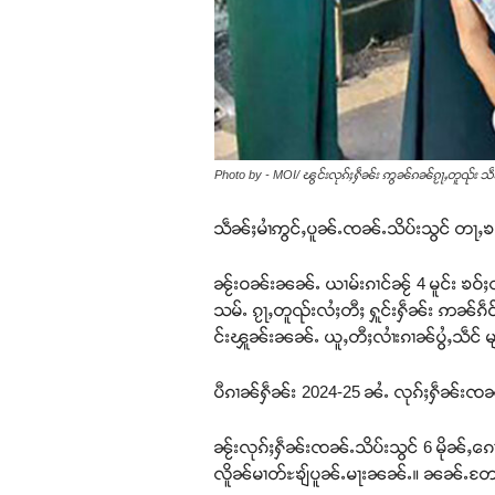
Photo by - MOI/ ၽွင်းလုၵ်ႈႁဵၼ်း ဢွၼ်ၵၼ်ၵႂႃႇတူၺ်း သဵၼ်ႈ
သဵၼ်ႈမၢႆဢွင်ႇပူၼ်ႉၸၼ်ႉသိပ်းသွင် တႃႇ
ၼႂ်းဝၼ်းၼၼ်ႉ ယၢမ်းၵၢင်ၼႂ် 4 မူင်း ၶဝ်ႈ
သမ်ႉ ၵႂႃႇတူၺ်းလႆႈတီႈ ႁူင်းႁဵၼ်း ဢၼ်ၵဵဝ
င်းၾူၼ်းၼၼ်ႉ ယူႇတီႈလၢႆးၵၢၼ်ပွႆႇသဵင်
ပီၵၢၼ်ႁဵၼ်း 2024-25 ၼႆႉ လုၵ်ႈႁဵၼ်းၸၼ်ႉသ
ၼႂ်းလုၵ်ႈႁဵၼ်းၸၼ်ႉသိပ်းသွင် 6 မိုၼ်ႇၵေ
လိူၼ်မၢတ်ႊၶျ်ပူၼ်ႉမႃးၼၼ်ႉ။ ၼၼ်ႉတႄႉ ၶ