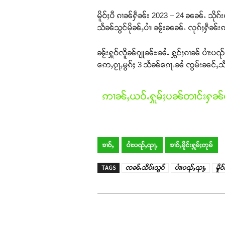
မိူဝ်ႈပီ ၵၢၼ်ႁဵၼ်း 2023 – 24 ၼၼ်ႉ သိုၵ်းမ
သႅၼ်သွင်မိုၼ်ႇပၢႆ၊ ၼႂ်းၼၼ်ႉ လုၵ်ႈႁဵၼ်းဢ
ၼႂ်းႁူဝ်လိူၼ်ၵျုၼ်ႊၼႆႉ ႁွင်ႈၵၢၼ် ပၢႆးပၺ်
ဢေႇၵႂႃႇမွၵ်ႈ 3 သႅၼ်ၵေႃႉၼႆ ၸွမ်းၼင်ႇသဵၼ
ဢၢၼ်ႇယဝ်ႉႁူမ်ႈပၼ်တၢင်းႁၼ်ထ
ၶၢဝ်ႇ
ပၢႆးပၺ်ႇၺႃႇ
ၶၢဝ်ႇမိူင်းႁူမ်ႈတုမ်
TAGS
ၸၼ်ႉသိပ်းသွင်
ပၢႆးပၺ်ႇၺႃႇ
မိူင