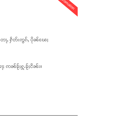
promotion
တေႃႇ ႁဵတ်းဢွၵ်ႇ ပိုၼ်ၽႄႈ
ႃႈ ဢၼ်ၶႂ်ႈႁူႉၶႂ်ႈငိၼ်း။