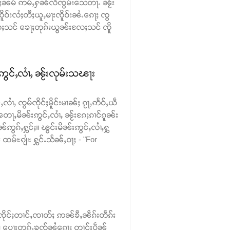
 ၵမ်ႈၼမ် ဢမ်ႇႁၼ်လီၸွမ်းသေတႃႉ ၼႂ်း
ူဝ်းလႆႈတီႈယူႇမႃးၸိူဝ်းၼႆႉၵေႃႈ ၸွ
ႈသင် ၶေႃႈတုၵ်းယွၼ်းလႄႈသင် ၸိူ
ဢွင်ႇလၢႆႇ ၼႂ်းလုမ်းသၽႃး
လၢႆႇ ၸွမ်ၸိုင်ႈမိူင်းမၢၼ်ႈ ၵႂႃႇဢႅဝ်ႇယဵ
တေႃႇမိၼ်းဢွင်ႇလၢႆႇ ၼႂ်းၵႄႈၵၢင်ၵူၼ်း
ဢွၵ်ႇႁွင်ႈ။ ၽွင်းမိၼ်းဢွင်ႇလၢႆႇႁွ
မ်ႊၵျႆႊ ႁွင်ႉသႅၼ်ႇဝႃႈ - "For
်ၸိုင်ႈတၢင်ႇၸၢတ်ႈ ဢၼ်ၶီႇၼဵၵ်းတဵၵ်း
း။ ပေႃးတုၵ်ႉၶၸႂ်ၼႆၵေႃႈ တၢင်းပဵၼ်