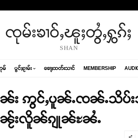
ၸုမ်းၶၢဝ်ႇၽူႈတွႆႇႁွၵ်ႈ
SHAN
တုမ်
ပွင်ႈၵႂၢမ်း
ၶေႃႈထတ်းသၢင်
MEMBERSHIP
AUDI
ဵၼ်း ဢွင်ႇပူၼ်ႉၸၼ်ႉသိပ်း
ၼႂ်းလိူၼ်ၵျုၼ်ႊၼႆႉ