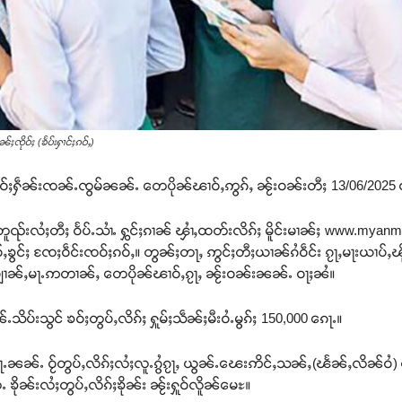
ၸိုဝ်ႈ (ၶႅပ်းႁၢင်ႈၵဝ်ႇ)
ၶဝ်ႈႁဵၼ်းၸၼ်ႉၸွမ်ၼၼ်ႉ တေပိုၼ်ၽၢဝ်ႇဢွၵ်ႇ ၼႂ်းဝၼ်းတီႈ 13/06/2025 ယ
တူၺ်းလႆႈတီႈ ဝႅပ်ႉသၢႆႉ ႁွင်ႈၵၢၼ် ၾၢႆႇထတ်းလိၵ်ႈ မိူင်းမၢၼ်ႈ www.myanma
်ႇၶွင်ႈ ၸႄႈဝဵင်းၸဝ်ႈၵဝ်ႇ။ တွၼ်ႈတႃႇ ဢွင်ႈတီႈယၢၼ်ၵႆဝဵင်း ၵႂႃႇမႃးယၢပ်ႇ
 မျၢၼ်ႇမႃႉဢတၢၼ်ႇ တေပိုၼ်ၽၢဝ်ႇၵႂႃႇ ၼႂ်းဝၼ်းၼၼ်ႉ ဝႃႈၼႆ။
ိပ်းသွင် ၶဝ်ႈတွပ်ႇလိၵ်ႈ ႁူမ်ႈသဵၼ်ႈမီးဝႆႉမွၵ်ႈ 150,000 ၵေႃႉ။
ႃႉၼၼ်ႉ ဝႂ်တွပ်ႇလိၵ်ႈလႆႈလူႉၵွႆၵႂႃႇ ယွၼ်ႉၽေးဢိင်ႇသၼ်ႇ(ၽႅၼ်ႇလိၼ်ဝႆ) တီႈ
ိုၼ်းလႆႈတွပ်ႇလိၵ်ႈၶိုၼ်း ၼႂ်းႁူဝ်လိူၼ်မေႊ။