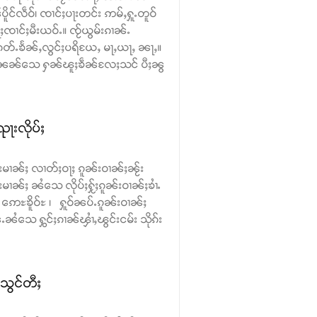
ိူင်လဵဝ်၊ ၸၢင်ႈပႃးတင်း ဢမ်ႇႁူႉတူဝ်
ၢင်ႈမီးယဝ်ႉ။ ၸႂ်ယွမ်းၵၢၼ်ႉ
တ်ႉၶႅၼ်ႇလွင်ႈပရိယႄႇ မႃႇယႃႇ ၼႃႇ။
ွၼ်ႉၼၼ်သေ ႁၼ်ၽူႈၶဵၼ်လႄႈသင် ပီႈၼွ
ႃးလိုပ်ႈ
်းမၢၼ်ႈ လၢတ်ႈဝႃႈ ၵူၼ်းဝၢၼ်ႈၼႂ်း
်းမၢၼ်ႈ ၼႆသေ လိုပ်ႈႁႂ်ႈၵူၼ်းဝၢၼ်ႈၶၢႆႉ
ဢေႊၶိူဝ်ႊ ၊ ႁူဝ်ၼပ်ႉၵူၼ်းဝၢၼ်ႈ
ၼႆသေ ႁွင်ႈၵၢၼ်ၾၢႆႇၽွင်းငမ်း သိုၵ်း
ႊသွင်တီႈ