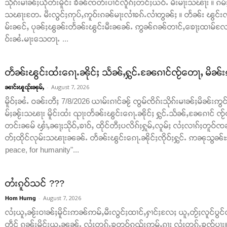
သိုၵ်းမၢၼ်ႈယိုတ်းမိူင်း ၶိၼ်ၸတ်းပၢင်လိူၵ်ႈတင်ႈယဝ်ႉ မီးမႃးသၽႃး ။
သၽႃးတႄႉ မီးလွင်ႈဢုပ်ႇဢူဝ်းၵၼ်မႃးလၢႆၶၵ်ႉလၢႆတွၼ်ႈ ။ တႅၼ်း ၽွင်းၸိ
မ်းၼင်ႇ ပုၼ်ႈၽွၼ်းတႅၼ်းၽွင်းမီးၼၼ်ႉ ဢွၼ်ၵၼ်တၢင်ႇၶေႃႈထၢမ်လႄ
ဝ်းၼႆႉမႃးသေတႃႉ ...
တႅၼ်းၽွင်းထႆးၵေႃႉၼိုင်ႈ သႅၼ်ႇႁွင်ႉၼႄၵၢင်ၸႂ်တေႃႇ မိၼ်း
-
August 7, 2026
ၼၢင်းၽူၺ်းၼုမ်ႇ
မိူဝ်ႈၼႆႉ ဝၼ်းတီႈ 7/8/2026 ယၢမ်းၵၢင်ၼႂ် ၸွမ်ၸိၵ်းသိုၵ်းမၢၼ်ႈမိၼ်းဢွင်ႇ
မ်ႈၼႂ်းသၽႃး မိူင်းထႆး ၺႃးတႅၼ်းၽွင်းၵေႃႉၼိုင်ႈ ႁွင်ႉသႅၼ်ႇၼႄၵၢင် ၸႂ်
တင်းၼမ် ၾၢႆႇၼႃႈသိုဝ်ႇၶၢဝ်ႇ ထိုင်တီႈပလိၵ်ႈႁူမ်ႇလူမ်ႈ လႆႈလၢၵ်ႈတူဝ်ၸၼ်
တ်ႈထိုင်လုမ်းသၽႃးၼၼ်ႉ တႅၼ်းၽွင်းၵေႃႉၼိုင်ႈၸိုဝ်ႈႁွင်ႉ ဢၼုသွၼ်ႊ ထ
peace, for humanity"...
တႆးၵူဝ်သင် ???
-
August 7, 2026
Hom Hurng
လႆႈယူႇၼႂ်းဝၢၼ်ႈမိူင်းဢၼ်ဢမ်ႇမီးလွင်ႈထၢင်ႇႁၢင်ႈလႄႈ ယူႇတႂ်ႈလူင်ပွင
တဵင် ၵူၼ်းမိူင်းယူႇၼၼ်ႉ လႆႈတုၵ်ႉၶတူဝ်ၵူၺ်းဢမ်ႇၵႃး လႆႈတုၵ်ႉၶၸႂ်ပႃ