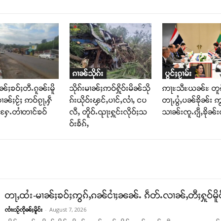
ၵၢၼ်သိုၵ်း
ပွင်ႈၵႂၢမ်း
ၢၼ်ႈၶဝ်ႈတီႉၵူၼ်းမိူ
သိုၵ်းမၢၼ်ႈဢဝ်ႁိူဝ်းမိၼ်သို
ဢႃႊသီႊယၼ်ႊ တူၵ
ဝၢၼ်ႈငႂ်ႈ ဢဝ်ၵႂႃႇႁဵ
ၵ်းယိုဝ်းၾင်ႇပၢင်ႇလၢႆႇ ငပ
တႃႇပွႆႇပၼ်ၶိုၼ်း ဢွ
်ႉႁႄႉတၢႆတၢင်ၶဝ်
လီႇ တိူဝ်ႉၺႃးႁူင်းလိုဝ်ႈသ
သၢၼ်းၸူႉၵျီႇၶိုၼ်းဝ
ဝ်းၶႅၵ်ႇ
တႃႇထႆး-မၢၼ်ႈၶဝ်ႈဢွၵ်ႇၵၼ်ငၢႆႈၼၼ်ႉ ၵဵတ်ႉလၢၼ်ႇတီႈႁူဝ်မိူ
-
August 7, 2026
ၸၢႆးသႂ်ၸိုၼ်ႈမိူင်း