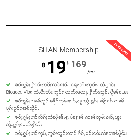
promotion
SHAN Membership
19
169
฿
฿
/mo
ၶဝ်ႈႁူမ်ႈ ႁဵၼ်းဢဝ်ၵၢၼ်ၶၢဝ်ႇ၊ ရေႊတီႊဢူဝ်ႊ၊ ထႆႇႁၢင်ႈ၊
Blogger, Vlog ထႆႇဝီႊတီႊဢူဝ်ႊ တတ်းတေႃႇ ႁဵတ်းဢွၵ်ႇ ပိုၼ်ၽႄႈ
ၶဝ်ႈႁူမ်ႈၵၢၼ်တူင်ႉၼိုင်ၸုမ်းၶၢဝ်ႇၽူႈတွႆႇႁွၵ်ႈ ၼႂ်းၶၵ်ႉၵၢၼ်
ပူၵ်းပွင်ၵၢၼ်သိုဝ်ႇ
ၶဝ်ႈႁူမ်ႈပၢင်လႅၵ်ႈလၢႆႈပိုၼ်ႉႁူႉပၢႆးႁၼ် ဢၼ်ၸုမ်းၶၢဝ်ႇၽူႈ
တွႆႇႁွၵ်ႈၸတ်းႁဵတ်း
ၶဝ်ႈႁူမ်ႈပၢင်ဢုပ်ႇဢူဝ်းတွင်ႈထၢမ် ၵဵဝ်ႇၵပ်းငဝ်းလၢႆးၵၢၼ်မိူင်း၊