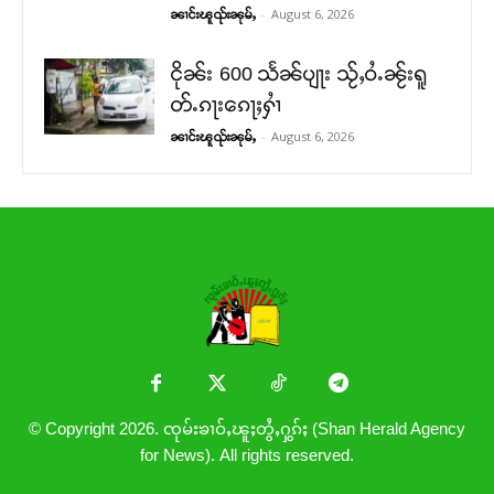
-
August 6, 2026
ၼၢင်းၽူၺ်းၼုမ်ႇ
ငိုၼ်း 600 သႅၼ်ပျႃး သႂ်ႇဝႆႉၼႂ်းရူ
တ်ႉၵႃးၵေႃႈႁၢႆ
-
August 6, 2026
ၼၢင်းၽူၺ်းၼုမ်ႇ
© Copyright 2026. ၸုမ်းၶၢဝ်ႇၽူႈတွႆႇႁွၵ်ႈ (Shan Herald Agency
for News). All rights reserved.