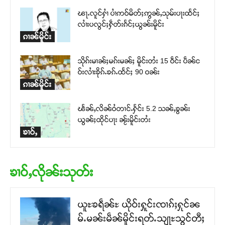
ၽႃႉလူင်ႁၢႆ ပၢႆဢဝ်မိတ်ႈဢွၼ်ႇသုမ်းပႃးထႅင်ႈ
လၢႆးပလွင်ႈႁဵတ်းၵႅင်ႈယွၼ်းမိူင်း
ၵၢၼ်မိူင်း
သိုၵ်းမၢၼ်ႈမၵ်းမၼ်ႈ မိူင်းတႆး 15 ဝဵင်း ပဵၼ်င
ဝ်းလၢႆးၶိုၵ်ႉၶၵ်ႉထႅင်ႈ 90 ဝၼ်း
ၵၢၼ်မိူင်း
ၽႅၼ်ႇလိၼ်ဝႆတၢင်ႉႁႅင်း 5.2 သၼ်ႇၶွၼ်း
ယွၼ်ႈထိုင်ပႃး ၼႂ်းမိူင်းတႆး
ၶၢဝ်ႇ
ၶၢဝ်ႇလိုၼ်းသုတ်း
ယူႊၶရဵၼ်ႊ ယိုဝ်းႁူင်းၸၢၵ်ႈႁုင်ၼ
မ်ႉမၼ်းမဵၼ်မိူင်းရတ်ႉသျႃႊသွင်တီႈ