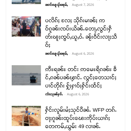
-
August 7, 2026
ၼၢင်းၽူၺ်းၼုမ်ႇ
ပလိၵ်ႈ လႄႈ သိုၵ်းမၢၼ်ႈ ဢ
ဝ်ၵူၼ်းၸပ်းယိၼ်ႉတေႃႇလွင်းႁဵ
တ်းၽူႈၸွပ်ႇယူႇဝႆႉ ၼႂ်းဝဵင်းလႃႈသဵ
ဝ်ႈ
-
August 6, 2026
ၼၢင်းၽူၺ်းၼုမ်ႇ
ဢီႊရၼ်ႊ တင်း ဢမေႊရိၵၼ်ႊ ၶဵ
င်ႇၵၼ်ပၼ်ၾၢင်ႉ လွင်ႈတေသၢင်ႈ
ပၢင်တိုၵ်း ႁႂ်ႈႁၢဝ်ႈႁႅင်းထႅင်ႈ
-
August 6, 2026
ၸၢႆးသုၼ်ႁၵ်ႉ
ႁႅင်းလူမ်းမႆႈသုင်ပီၼႆႉ WFP တၵ်ႉ
ဝႃႈၵူၼ်းထူပ်းၽေးဢိုပ်းယၢၵ်ႈ
တေဢမ်ႇယွမ်း 49 လၢၼ်ႉ