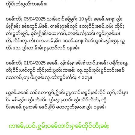
ၸိုင်ႈတႆးပွတ်းၸၢၼ်း။
ဝၼ်းတီႈ 05/04/2025 ယၢမ်းၵၢင်ၼႂ်မွၵ်ႈ 10 မူင်း ၼၼ်ႉၵေႃႈ ၾႆး
မႆႈႁိူၼ်း ၼၢႆးဢွင်ႇမိၼ်ႉ ဝၢၼ်ႈၵုၼ်လူင် ၸႄႈဝဵင်းၼမ်ႉၶမ်း ၸိုင်ႈ
တႆးပွတ်းႁွင်ႇ ၶူဝ်းႁိူၼ်းယေးဢမ်ႇတၼ်းလႆႈသင်၊ လွင်ႈၵူၼ်းမၢ
တ်ႇၸဵပ်းလူႉတၢႆ တႄႉဢမ်ႇမီး။ ၼၼ်ႉၵေႃႈ ပဵၼ်ယွၼ်ႉၾႆးၾႃႉသျွ
တ်ႉသေ ၾႆးလၢမ်းမႆႈၵႂႃႇတင်လင် ဝႃႈၼႆ။
ဝၼ်းတီႈ 01/04/2025 ၼၼ်ႉ ၾႆးမႆႈႁၢၼ်ႉၶၢႆသၢင်ႇၵၢၼ်း ပရိၵ်ႈၶရႃႇ
တီႈဝဵင်းပၢင်လူင် ၸိုင်ႈတႆးပွတ်းၸၢၼ်း လူႉသုမ်းၶူဝ်းၶွင်တင်းၼမ်
သေဢမ်ႇၵႃး မီးၵူၼ်းလူႉတၢႆၸွမ်းထႅင်ႈ 4 ၵေႃႉ။
Support SHAN
ယွၼ်ႉၼၼ် သင်တေဢွၵ်ႇႁိူၼ်းၵႂႃႇတၢင်းၼွၵ်ႈၼႆၸိုင် ထုၵ်ႇလီၾၢ
တႃႇႁႂ်ႈသဵင်ၵၢင်ၸႂ်ၵူၼ်းမိူင်း ၵူႈတီႈၵူႈလႅၼ်ပေႃးတေၸွ
င်ႉ မုၵ်ႉၾႆး၊ ၾႆးတဵၼ်း၊ ၾႆးၾႃႉတင်း ၾႆးသႅင်လႅတ်ႇ ၸိူ
တ်ႇ တူဝ်ႈလုမ်ႈၾႃႉၼၼ်ႉ ၶဝ်ႈႁူမ်ႈၵမ်ႉထႅမ် ၸုမ်းၶၢ
ဝ်ႇၽူႈတွႆႇႁွၵ်ႈ လႆႈယူႇၶႃႈဢေႃႈ။
ဝ်းၼၼ်ႉၵူႈဢၼ် ၼင်ႇႁိုဝ် တေလွတ်ႈၽေးၾႆး ဝႃႈၼႆ။
Donate Now
ဢၢၼ်ႇယဝ်ႉႁူမ်ႈပၼ်တၢင်းႁၼ်ထိုင်တီႈၼႆႈ