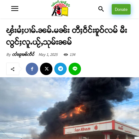
Donate
ၾႆးမႆႈပၢမ်ႉၼမ်ႉမၼ်း တီႈဝဵင်းၶူဝ်လမ် မီး
လွင်ႈလူႉယႂ်ႇသုမ်းၼမ်
May 1, 2025
134
By
ၸၢႆးၶႂၢၼ်ၸဵင်