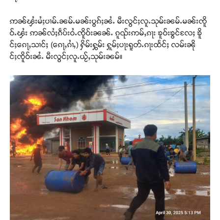
ဢၼ်ၾႆးမႆႈပၢမ်ႉၼမ်ႉမၼ်းပွၵ်ႈၼႆႉ မီးလွင်ႈလူႉသုမ်းၼမ်ႉမၼ်းၸိူ
ဝ်ႉၾႆး ဢၼ်လႆႈၵဵပ်းဝႆႉၸိူဝ်းၼၼ်ႉ ၵူၺ်းဢမ်ႇၵႃး ၶူဝ်းၶွင်လႄႈ ၶိူ
င်ႈၵေႃႇသၢင်ႈ (ၵေႃႇၵၢႆႇ) ႁိမ်းႁွမ်း ႁူမ်ႈပႃးရူတ်ႉၵႃးထႅင်ႈ လမ်းၼို
င်ႈၸိူဝ်းၼႆႉ မီးလွင်ႈလူႉယႂ်ႇသုမ်းၼမ်။