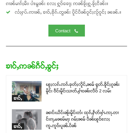
ၵၢၼ်မၢၵ်ႈမီး၊ ပၢႆးမွၼ်း လႄႈ ႁူဝ်ၶေႃႈ ဢၼ်ၶႂ်ႈႁူႉၶႂ်ႈငိၼ်း။
လႆႈႁပ်ႉဢၢၼ်ႇ ၶၢဝ်ႇၶိုၵ်ႉတွၼ်း ပိူင်ပဵၼ်ဝူင်ႈလႂ်ဝူင်ႈ ၼၼ်ႉ။
Contact
ၶၢဝ်ႇဢၼ်ၵဵဝ်ႇၶွင်ႈ
ၽူႈလၵ်ႉၸၵ်ႉၶုတ်ႈလိူင်ႇၼမ် ရူတ်ႉၶိူင်ႈၵူၼ်း
မိူင်း ဝဵင်းမိူင်းသၢတ်ႇႁၢႆဝၼ်းလဵဝ် 2 လမ်း
ၶၢဝ်ႇ
ၼၢင်းယိင်းၼႂ်းမိူင်းတႆး ထုၵ်ႇႁဵတ်းႁၢႆႉၸႃႉတၢ
င်းၵႃႇမၼမ်မႃး ၵမ်ႈၼမ် ပဵၼ်ၽူဝ်လႄႈ
ၸူႉၸူဝ်းပူၼ်ႉပႅၼ်
ၶၢဝ်ႇ