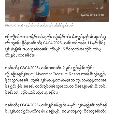
Photo Credit – ၾႆးမႆႈပၢမ်ႉၼမ်ႉမၼ်း တီႈဝဵင်းၶူဝ်လမ်
ၼႂ်းလိူၼ်ဢေႊပရိူဝ်ႊၼႆႉၵူၺ်း ၼႂ်းမိူင်းတႆး မီးလွင်ႈၾႆးမႆႈမႃးလၢႆပွ
တ်းတွၼ်ႈ မိူဝ်ႈဝၼ်းတီႈ 04/04/2025 ယၢမ်းၵၢင်ဝၼ်း 11 မူင်းၶိုင်ႈ
ၾႆးမႆႈႁိူၼ်းယေးၵူၼ်းဝၢၼ်ႈ တီႈပွၵ်ႉ 5 ဝဵင်းၵူတ်ႉၶၢႆ ၸိုင်ႈတႆးပွ
တ်းႁွင်ႇ လင်ၼိုင်ႈ။
ဝၼ်းတီႈ 03/04/2025 ယၢမ်းဝၢႆးဝၼ်း 2 မူင်း ႁူင်းႁႅမ်းၸိုဝ်ႈ
ယႂ်ႇၼႂ်းၼွင်ႁၢႆးယႃႈ Myanmar Treasure Resort ဢၼ်မီးၾၢႆႇႁွင်ႇ
မိူင်းသွၵ်ႇၼၼ်ႉ ယွၼ်ႉၾႆးမႆႈပႃႇလၢမ်းမႆႈသေ လူႉသုမ်းၵႂႃႇတင်းၼ
မ်။ ႁူင်း ႁႅမ်းၼၼ်ႉ ၸဝ်ႈၶွင်ပဵၼ်ဢူးတေႇၸ ပဵၼ်ၽူႈမၢၵ်ႈမီးၸဝ်ႈ
ငိုၼ်းသႃး ၸိုဝ်ႈသဵင်ယႂ်ႇၵေႃႉၼိုင်ႈ။
ဝၼ်းတီႈ 06/04/2025 ယၢမ်းႁူဝ်ၶမ်ႈမွၵ်ႈ 4 မူင်း ၾႆးမႆႈႁိူၼ်းလင်ၼို
င်ႈ ၾၢႆႇလင်ႁူင်းပလိၵ်ႈ မၢႆ 2 ၼႂ်းပွၵ်ႉ မင်ႇၵလႃႇဢူး ဝဵင်းတူၼ်ႈတီး