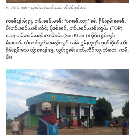
Photo Credit – ၾႆးမႆႈပၢမ်ႉၼမ်ႉမၼ်း တီႈဝဵင်းၶူဝ်လမ်
ဢၼ်ၾႆးမႆႈၵႂႃႇ ပၢမ်ႉၼမ်ႉမၼ်း “ပၵၢၼ်ႇတႃး” ၼႆႉ ႁိမ်းႁွမ်းၼၼ်ႉ
မီးပၢမ်ႉၼမ်ႉမၼ်းထႅင်ႈ မိူၼ်ၼင်ႇ ပၢမ်ႉၼမ်ႉမၼ်းတွပ်ႊ (TOP)
လႄႈ ပၢမ်ႉၼမ်ႉမၼ်းၸၢမ်ၶမ်း (San Kham) ။ မိူဝ်ႈၽွင်းၾႆး
မႆႈၼၼ်ႉ လႆႈဢဝ်ရူတ်ႉၶႄၾႆးသွင် လမ်း ႁူမ်ႈလူၺ်ႈ ၵူၼ်းပိုၼ်ႉတီႈ
ႁိမ်းႁွမ်းသေ ၸွႆႈၶႄၾႆးၵႂႃႇ လွင်ႈၵူၼ်းမၢတ်ႇၸဵပ်းလူႉတၢႆတႄႉ ဢမ်ႇ
မီး။