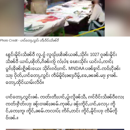
Photo Credit - ပၢင်တေႃႇလွင်း တီႈဝဵင်းသႅၼ်ဝီ
ၽွင်းမိူင်းသႅၼ်ဝီ လူႉၵွႆ လူၺ်ႈၽႅၼ်ယၼ်ႇသိုၵ်း 1027 ၵူၼ်းမိူင်း
သႅၼ်ဝီ ယၢပ်ႇၽိုတ်ႇၵိၼ်းၸႂ် လႆႈပၢႆႈ ၽေးသိုၵ်း ယင်းပႆႇၸၢင်ႈ
ပွၵ်ႈၶိုၼ်းႁိူၼ်းယေး သိုၵ်းၵဝ်ႈၵၢင်ႉ MNDAA ပၼ်ၶႂၢင်ႉၸဝ်ႈငိုၼ်း
သႃး ပိုတ်ႇပၢင်တေႃႇလွင်း ၸဵမ်မိူဝ်ႈၼႃႈပီမႂ်ႇၶႄႇၼၼ်ႉမႃး ႁၢၼ်ႉ
တေႃႇထိုင်ယၢမ်းလဵဝ်။
ပၢင်တေႃႇလွင်းၼႆႉ ၸတ်းတီႈပၢင်ႇပွႆးလိူၼ်သီႇ ၵၢင်ဝဵင်းသႅၼ်ဝီလႄႈ
ၸတ်းႁဵတ်းပႃး ၼႂ်းဝၢၼ်ႈၼမ်ႉဢုၼ်ႇ၊ ၼႂ်းဢိူင်ႇပၢင်ႇလေႃႉ၊ ဢိူ
င်ႇၸေႈဢူ၊ ဢိူင်ႇၼမ်ႉၸလၢပ်ႈ ဢိၵ်ႇတင်း ဢိူင်ႇမိူင်းပႃး ၸဵမ်ၸိူ
ဝ်းၼႆႉ။