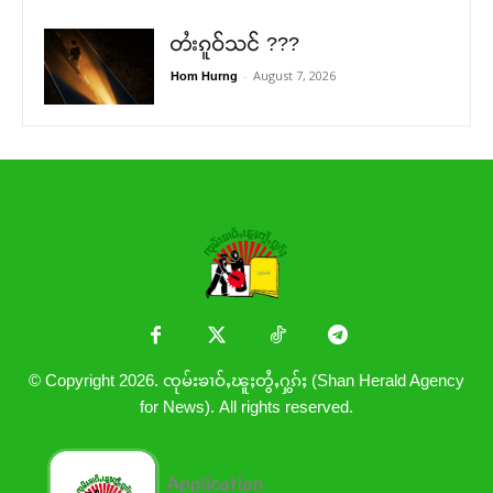
တႆးၵူဝ်သင် ???
-
August 7, 2026
Hom Hurng
© Copyright 2026. ၸုမ်းၶၢဝ်ႇၽူႈတွႆႇႁွၵ်ႈ (Shan Herald Agency
for News). All rights reserved.