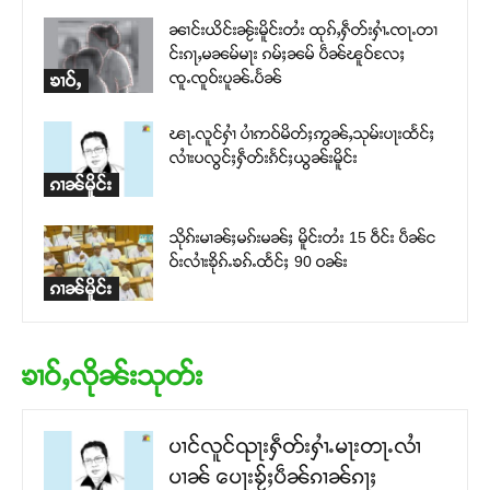
ၼၢင်းယိင်းၼႂ်းမိူင်းတႆး ထုၵ်ႇႁဵတ်းႁၢႆႉၸႃႉတၢ
င်းၵႃႇမၼမ်မႃး ၵမ်ႈၼမ် ပဵၼ်ၽူဝ်လႄႈ
ၸူႉၸူဝ်းပူၼ်ႉပႅၼ်
ၶၢဝ်ႇ
ၽႃႉလူင်ႁၢႆ ပၢႆဢဝ်မိတ်ႈဢွၼ်ႇသုမ်းပႃးထႅင်ႈ
လၢႆးပလွင်ႈႁဵတ်းၵႅင်ႈယွၼ်းမိူင်း
ၵၢၼ်မိူင်း
သိုၵ်းမၢၼ်ႈမၵ်းမၼ်ႈ မိူင်းတႆး 15 ဝဵင်း ပဵၼ်င
ဝ်းလၢႆးၶိုၵ်ႉၶၵ်ႉထႅင်ႈ 90 ဝၼ်း
ၵၢၼ်မိူင်း
ၶၢဝ်ႇလိုၼ်းသုတ်း
ပၢင်လူင်ၺႃးႁဵတ်းႁၢႆႉမႃးတႃႉလၢႆ
ပၢၼ် ​​ပေႃးၶႂ်ႈပဵၼ်ၵၢၼ်ၵႃႈ