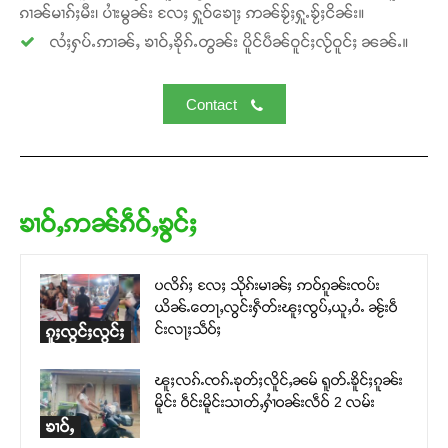
ၵၢၼ်မၢၵ်ႈမီး၊ ပၢႆးမွၼ်း လႄႈ ႁူဝ်ၶေႃႈ ဢၼ်ၶႂ်ႈႁူႉၶႂ်ႈငိၼ်း။
လႆႈႁပ်ႉဢၢၼ်ႇ ၶၢဝ်ႇၶိုၵ်ႉတွၼ်း ပိူင်ပဵၼ်ဝူင်ႈလႂ်ဝူင်ႈ ၼၼ်ႉ။
Contact
ၶၢဝ်ႇဢၼ်ၵဵဝ်ႇၶွင်ႈ
ပလိၵ်ႈ လႄႈ သိုၵ်းမၢၼ်ႈ ဢဝ်ၵူၼ်းၸပ်း
ယိၼ်ႉတေႃႇလွင်းႁဵတ်းၽူႈၸွပ်ႇယူႇဝႆႉ ၼႂ်းဝဵ
င်းလႃႈသဵဝ်ႈ
ၵူႈလွင်ႈလွင်ႈ
ၽူႈလၵ်ႉၸၵ်ႉၶုတ်ႈလိူင်ႇၼမ် ရူတ်ႉၶိူင်ႈၵူၼ်း
မိူင်း ဝဵင်းမိူင်းသၢတ်ႇႁၢႆဝၼ်းလဵဝ် 2 လမ်း
ၶၢဝ်ႇ