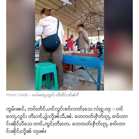
Photo Credit – ပၢင်တေႃႇလွင်း တီႈဝဵင်းသႅၼ်ဝီ
ၸွမ်းၼင်ႇ ၸဝ်ႈတႅင်ႇပၢင်လွင်းၶဝ်လၢတ်ႈသေ လႆႈႁူႉဝႃႈ – ပၢင်
တေႃႇလွင်း တီႈပၢင်ႇပွႆးလိူၼ်သီႇၼႆႉ တေၸတ်းႁဵတ်းၵႂႃႇ ၶၢဝ်းတၢ
င်းၼိုင်ႈပီသေ တၢင်ႇဢွင်ႈတီႈတႄႉ တေၸတ်းႁဵတ်းၵႂႃႇ ၶၢဝ်းတၢ
င်းၼိုင်ႈလိူၼ် ဝႃႈၼႆ။