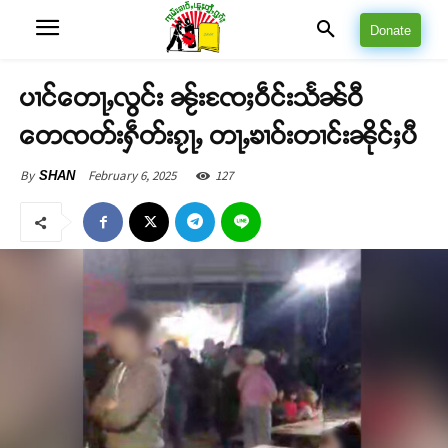
Donate
ပၢင်တေႃႇလွင်း ၼႂ်းၸႄႈဝဵင်းသႅၼ်ဝီ
တေၸတ်းႁဵတ်းၵႂႃႇ တႃႇၶၢဝ်းတၢင်းၼိုင်ႈပီ
February 6, 2025
127
By
SHAN