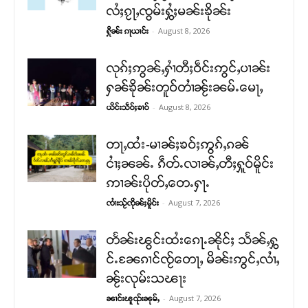
လႆႈၵႂႃႇၸွမ်းႁွႆႈမၼ်းၶိုၼ်း
-
August 8, 2026
ႁိုၼ်း ၵႃယၢင်း
လုၵ်ႈဢွၼ်ႇႁၢႆတီႈဝဵင်းဢွင်ႇပၢၼ်း
ႁၼ်ၶိုၼ်းတူဝ်တၢႆၼႂ်းၼမ်ႉမေႃႇ
-
August 8, 2026
ယိင်းသဵဝ်ႈၶၢဝ်
တႃႇထႆး-မၢၼ်ႈၶဝ်ႈဢွၵ်ႇၵၼ်
ငၢႆႈၼၼ်ႉ ၵဵတ်ႉလၢၼ်ႇတီႈႁူဝ်မိူင်း
ဢၢၼ်းပိုတ်ႇတေႉႁႃႉ
-
August 7, 2026
ၸၢႆးသႂ်ၸိုၼ်ႈမိူင်း
တႅၼ်းၽွင်းထႆးၵေႃႉၼိုင်ႈ သႅၼ်ႇႁွ
င်ႉၼႄၵၢင်ၸႂ်တေႃႇ မိၼ်းဢွင်ႇလၢႆႇ
ၼႂ်းလုမ်းသၽႃး
-
August 7, 2026
ၼၢင်းၽူၺ်းၼုမ်ႇ