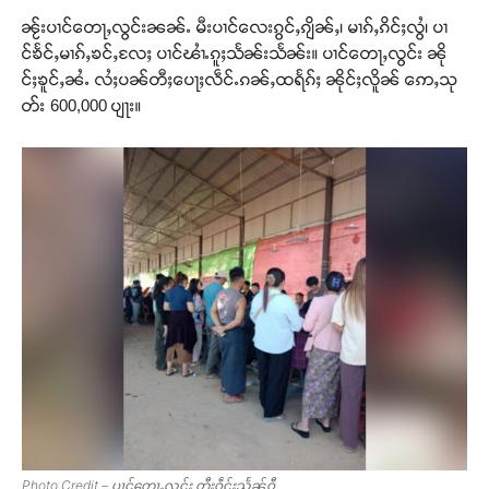
ၼႂ်းပၢင်တေႃႇလွင်းၼၼ်ႉ မီးပၢင်လေးၵွင်ႇၵျိၼ်ႇ၊ မၢၵ်ႇၵိင်ႈလွႆ၊ ပၢ
င်ၶႅင်ႇမၢၵ်ႇၶင်ႇလႄႈ ပၢင်ၽၢႆႉၵူႈသႅၼ်းသႅၼ်း။ ပၢင်တေႃႇလွင်း ၼို
င်ႈၶူင်ႇၼႆႉ လႆႈပၼ်တီႈပေႃႈလဵင်ႉၵၼ်ႇထရႅၵ်ႈ ၼိုင်ႈလိူၼ် ဢေႇသု
တ်း 600,000 ပျႃး။
Photo Credit – ပၢင်တေႃႇလွင်း တီႈဝဵင်းသႅၼ်ဝီ