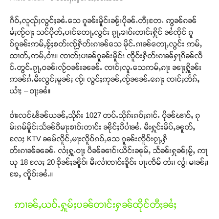
ၵဵဝ်ႇလူၺ်ႈလွင်ႈၼႆႉသေ ၵူၼ်းမိူင်းၼႂ်းပိုၼ်ႉတီႈတႄႉ ဢွၼ်ၵၼ်
မႆႈၸႂ်ဝႃႈ သင်ပိုတ်ႇပၢင်တေႃႇလွင်း ၵႂႃႇၶၢဝ်းတၢင်းႁိုင် ၼႆၸိုင် ၵူ
ဝ်ၵူၼ်းဢမ်ႇၶႂ်ႈၶတ်းၸႂ်ႁဵတ်းၵၢၼ်သေ မိုင်ႉၵၢၼ်တေႃႇလွင်း ဢမ်ႇ
ထၢတ်ႇဢမ်ႇဝၢႆး။ ၸၢတ်ႈပၢၼ်ၵူၼ်းမိူင်း ၸိူဝ်းႁဵတ်းၵၢၼ်ႁႃၵိၼ်လဵ
င်ႉတွင်ႉၵႂႃႇဝၼ်းလႂ်ဝၼ်းၼၼ်ႉ ၸၢင်ႈလူႉသေဢမ်ႇၵႃး ၼႃႈႁိူၼ်း
ဢၼ်ၵႆႉမီးလွင်ႈမူၼ်ႈ ၸႂ်၊ လွင်ႈဢုၼ်ႇၸႂ်ၼၼ်ႉၵေႃႈ ၸၢင်ႈတႅၵ်ႇ
ယၢႆႈ – ဝႃႈၼႆ။
ဝၢႆးလင်ၽႅၼ်ယၼ်ႇသိုၵ်း 1027 တပ်ႉသိုၵ်းၵဝ်ႈၵၢင်ႉ ပိုၼ်ၽၢဝ်ႇ ၵု
မ်းၵမ်မိူင်းသႅၼ်ဝီမႃးၶၢဝ်းတၢင်း ၼိုင်ႈပီပၢႆၼႆႉ မီးႁူင်းမိပ်ႇၼူတ်ႇ
လႄႈ KTV ၼမ်လိူင်ႇမႃးလိူဝ်ၵဝ်ႇသေ ၵူၼ်းၸိူဝ်းၵႂႃႇႁဵ
တ်းၵၢၼ်ၼၼ်ႉ လႆႈႁူႉဝႃႈ ပဵၼ်ၼၢင်းယိင်းၼုမ်ႇ သႅၼ်းႁုၼ်ႈမႂ်ႇ ဢႃ
ယု 18 လႄႈ 20 ၶိုၼ်ႈၼိူဝ်၊ မီးလၢႆၸၢဝ်းၶိူဝ်း ပႃးၸဵမ် တႆး၊ လွႆ၊ မၢၼ်ႈ၊
ၶႄႇ ၸိူဝ်းၼႆႉ။
ဢၢၼ်ႇယဝ်ႉႁူမ်ႈပၼ်တၢင်းႁၼ်ထိုင်တီႈၼႆႈ