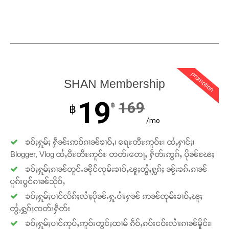
Support SHAN
တႃႇႁႂ်ႈသဵင်ၵၢင်ၸႂ်ၵူၼ်းမိူင်း ၵူႈတီႈၵူႈလႅၼ်ပေႃးတေၸွ
တ်ႇ တူဝ်ႈလုမ်ႈၾႃႉၼၼ်ႉ ၶဝ်ႈႁူမ်ႈၵမ်ႉထႅမ် ၸုမ်းၶၢ
ဝ်ႇၽူႈတွႆႇႁွၵ်ႈ လႆႈယူႇၶႃႈဢေႃႈ။
promotion
SHAN Membership
Donate Now
19
169
฿
฿
/mo
ၶဝ်ႈႁူမ်ႈ ႁဵၼ်းဢဝ်ၵၢၼ်ၶၢဝ်ႇ၊ ရေႊတီႊဢူဝ်ႊ၊ ထႆႇႁၢင်ႈ၊
Blogger, Vlog ထႆႇဝီႊတီႊဢူဝ်ႊ တတ်းတေႃႇ ႁဵတ်းဢွၵ်ႇ ပိုၼ်ၽႄႈ
ၶဝ်ႈႁူမ်ႈၵၢၼ်တူင်ႉၼိုင်ၸုမ်းၶၢဝ်ႇၽူႈတွႆႇႁွၵ်ႈ ၼႂ်းၶၵ်ႉၵၢၼ်
ပူၵ်းပွင်ၵၢၼ်သိုဝ်ႇ
ၶဝ်ႈႁူမ်ႈပၢင်လႅၵ်ႈလၢႆႈပိုၼ်ႉႁူႉပၢႆးႁၼ် ဢၼ်ၸုမ်းၶၢဝ်ႇၽူႈ
တွႆႇႁွၵ်ႈၸတ်းႁဵတ်း
ၶဝ်ႈႁူမ်ႈပၢင်ဢုပ်ႇဢူဝ်းတွင်ႈထၢမ် ၵဵဝ်ႇၵပ်းငဝ်းလၢႆးၵၢၼ်မိူင်း၊