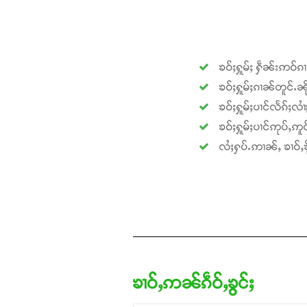
ၶဝ်ႈႁူမ်ႈ ႁဵၼ်းဢဝ်ၵ
ၶဝ်ႈႁူမ်ႈၵၢၼ်တူင်ႉၼို
ၶဝ်ႈႁူမ်ႈပၢင်လႅၵ်ႈလၢ
ၶဝ်ႈႁူမ်ႈပၢင်ဢုပ်ႇဢူဝ
လႆႈႁပ်ႉဢၢၼ်ႇ ၶၢဝ်ႇၶို
ၶၢဝ်ႇဢၼ်ၵဵဝ်ႇၶွင်ႈ