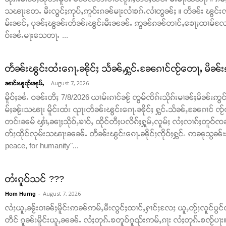
သၽႃးတႄႉ မီးလွင်ႈဢုပ်ႇဢူဝ်းၵၼ်မႃးလၢႆၶၵ်ႉလၢႆတွၼ်ႈ ။ တႅၼ်း ၽွင်းၸိ
မ်းၼင်ႇ ပုၼ်ႈၽွၼ်းတႅၼ်းၽွင်းမီးၼၼ်ႉ ဢွၼ်ၵၼ်တၢင်ႇၶေႃႈထၢမ်လႄ
ဝ်းၼႆႉမႃးသေတႃႉ ...
တႅၼ်းၽွင်းထႆးၵေႃႉၼိုင်ႈ သႅၼ်ႇႁွင်ႉၼႄၵၢင်ၸႂ်တေႃႇ မိၼ်း
-
August 7, 2026
ၼၢင်းၽူၺ်းၼုမ်ႇ
မိူဝ်ႈၼႆႉ ဝၼ်းတီႈ 7/8/2026 ယၢမ်းၵၢင်ၼႂ် ၸွမ်ၸိၵ်းသိုၵ်းမၢၼ်ႈမိၼ်းဢွင်ႇ
မ်ႈၼႂ်းသၽႃး မိူင်းထႆး ၺႃးတႅၼ်းၽွင်းၵေႃႉၼိုင်ႈ ႁွင်ႉသႅၼ်ႇၼႄၵၢင် ၸႂ်
တင်းၼမ် ၾၢႆႇၼႃႈသိုဝ်ႇၶၢဝ်ႇ ထိုင်တီႈပလိၵ်ႈႁူမ်ႇလူမ်ႈ လႆႈလၢၵ်ႈတူဝ်ၸၼ်
တ်ႈထိုင်လုမ်းသၽႃးၼၼ်ႉ တႅၼ်းၽွင်းၵေႃႉၼိုင်ႈၸိုဝ်ႈႁွင်ႉ ဢၼုသွၼ်ႊ ထ
peace, for humanity"...
တႆးၵူဝ်သင် ???
-
August 7, 2026
Hom Hurng
လႆႈယူႇၼႂ်းဝၢၼ်ႈမိူင်းဢၼ်ဢမ်ႇမီးလွင်ႈထၢင်ႇႁၢင်ႈလႄႈ ယူႇတႂ်ႈလူင်ပွင
တဵင် ၵူၼ်းမိူင်းယူႇၼၼ်ႉ လႆႈတုၵ်ႉၶတူဝ်ၵူၺ်းဢမ်ႇၵႃး လႆႈတုၵ်ႉၶၸႂ်ပႃ