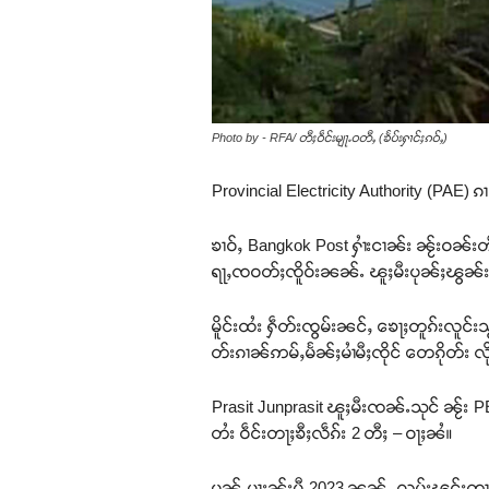
Photo by - RFA/ တီႈဝဵင်းမျႃႉဝတီႇ (ၶႅပ်းႁၢင်ႈၵဝ်ႇ)
Provincial Electricity Authority (PAE) ၵၢ
ၶၢဝ်ႇ Bangkok Post ႁၢႆးငၢၼ်း ၼႂ်းဝၼ်းတ
ရႃႇၸဝတ်ႈၸိူဝ်းၼၼ်ႉ ၽူႈမီးပုၼ်ႈၽွၼ်းၾၢ
မိူင်းထႆး ႁဵတ်းၸွမ်းၼင်ႇ ၶေႃႈတူၵ်းလူင်း
တ်းၵၢၼ်ဢမ်ႇမႅၼ်ႈမၢႆမီႈၸိုင် တေၵိုတ်း 
Prasit Junprasit ၽူႈမီးၸၼ်ႉသုင် ၼႂ်း PE
တႆး ဝဵင်းတႃႈၶီႈလဵၵ်း 2 တီႈ – ဝႃႈၼႆ။
ပူၼ်ႉမႃးၼႂ်းပီ 2023 ၼၼ်ႉ လုမ်းၽွင်းတၢ