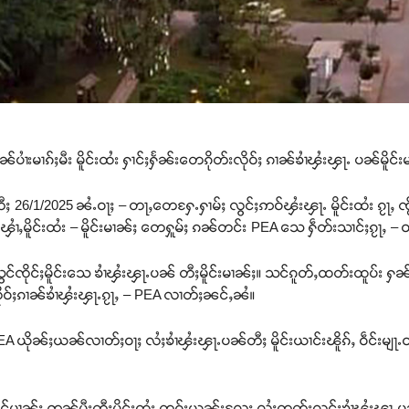
ၼ်ပၢႆးမၢၵ်ႈမီး မိူင်းထႆး ႁၢင်ႈႁႅၼ်းတေၵိုတ်းလိုဝ်ႈ ၵၢၼ်ၶၢႆၾႆးၾႃႉ ပၼ်မိူင်
ီႈ 26/1/2025 ၼႆႉဝႃႈ – တႃႇတေႁႄႉႁၢမ်ႈ လွင်ႈဢဝ်ၾႆးၾႃႉ မိူင်းထႆး ၵႂႃႇ ၸႂ်
ႆႇမိူင်းထႆး – မိူင်းမၢၼ်ႈ တေႁူမ်ႈ ၵၼ်တင်း PEA သေ ႁဵတ်းသၢင်ႈၵႂႃႇ – 
သွင်ၸိုင်ႈမိူင်းသေ ၶၢႆၾႆးၾႃႉပၼ် တီႈမိူင်းမၢၼ်ႈ။ သင်ၵူတ်ႇထတ်းထူပ်း ႁၼ
လိုဝ်ႈၵၢၼ်ၶၢႆၾႆးၾႃႉၵႂႃႇ – PEA လၢတ်ႈၼင်ႇၼႆ။
A ယိုၼ်ႈယၼ်လၢတ်ႈဝႃႈ လႆႈၶၢႆၾႆးၾႃႉပၼ်တီႈ မိူင်းယၢင်းၽိူၵ်ႇ ဝဵင်းမျႃႉဝတီ
င်မၢၼ်ႈ ဢၼ်မီးတီႈမိူင်းထႆး တုၵ်းယွၼ်းလႄႈ လႆႈတတ်းလွင်ႈၶၢႆၾႆးၾႃႉပၼ် 