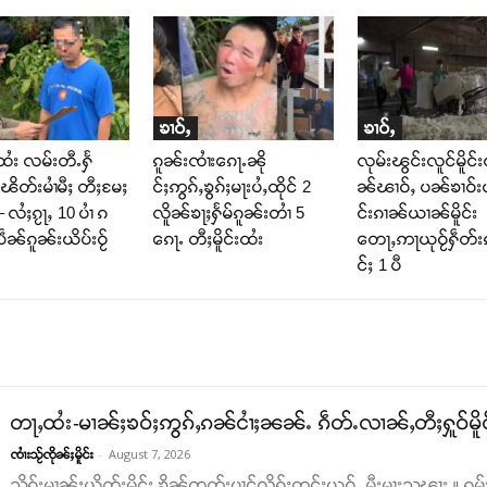
ၶၢဝ်ႇ
ၶၢဝ်ႇ
ထႆး လမ်းတီႉႁႅ
ၵူၼ်းၸၢႆးၵေႃႉၼို
လုမ်းၽွင်းလူင်မိူင်း
ၽိတ်းမၢႆမီႈ တီႈမႄႈ
င်ႈဢွၵ်ႇၶွၵ်ႈမႃးပႆႇထိုင် 2
ၼ်ၽၢဝ်ႇ ပၼ်ၶၢဝ်းယ
 လႆႈၵႂႃႇ 10 ပၢႆ ၵ
လိူၼ်ၶႃႈႁႅမ်ၵူၼ်းတၢႆ 5
င်းၵၢၼ်ယၢၼ်မိူင်း
ဵၼ်ၵူၼ်းယိပ်းဝႂ်
ၵေႃႉ တီႈမိူင်းထႆး
တေႃႇဢႃယုဝႂ်ႁဵတ်
င်ႈ 1 ပီ
တႃႇထႆး-မၢၼ်ႈၶဝ်ႈဢွၵ်ႇၵၼ်ငၢႆႈၼၼ်ႉ ၵဵတ်ႉလၢၼ်ႇတီႈႁူဝ်မိူ
-
August 7, 2026
ၸၢႆးသႂ်ၸိုၼ်ႈမိူင်း
သိုၵ်းမၢၼ်ႈယိုတ်းမိူင်း ၶိၼ်ၸတ်းပၢင်လိူၵ်ႈတင်ႈယဝ်ႉ မီးမႃးသၽႃး ။