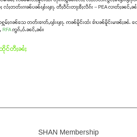
ႈ လႆႈတတ်းၵၢၼ်ပၼ်ၾႆးၾႃႉ တီႈဝဵင်းတႃႈၶီႈလဵၵ်း – PEA လၢတ်ႈၼင်ႇၼႆ
း တေႁူမ်ႈၵၼ်သေ တတ်းၶၢတ်ႇၾႆးၾႃႉ ဢၼ်မိူင်းထႆး ၶၢႆပၼ်မိူင်းမၢၼ်ႈၼႆႉ 
်ႇ
RFA
ဢွၵ်ႇဝႆႉၼင်ႇၼႆ။
ိုင်တီႈၼႆႈ
SHAN Membership