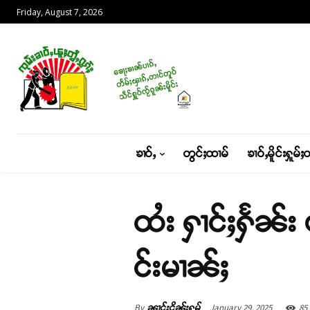
Friday, August 7, 2026
ၶၢဝ်ႇ
တွင်ႈထၢမ်
ၶၢဝ်ႇမိူင်းႁူမ်ႈ
ထႆး ႁၢင်ႈႁႅၼ်း
င်းမၢၼ်ႈ
By
January 29, 2025
85
ၼၢင်းငိုၼ်းႁွမ်