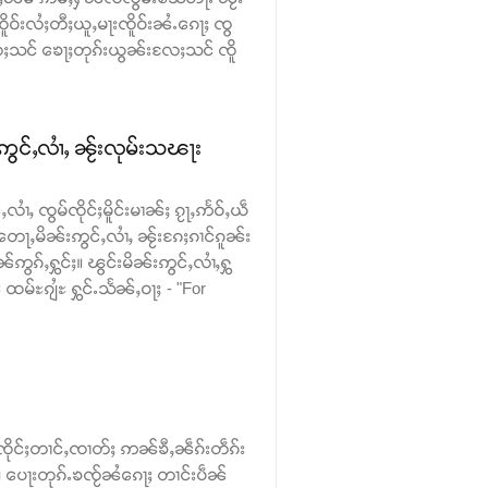
ူဝ်းလႆႈတီႈယူႇမႃးၸိူဝ်းၼႆႉၵေႃႈ ၸွ
ႈသင် ၶေႃႈတုၵ်းယွၼ်းလႄႈသင် ၸိူ
ဢွင်ႇလၢႆႇ ၼႂ်းလုမ်းသၽႃး
လၢႆႇ ၸွမ်ၸိုင်ႈမိူင်းမၢၼ်ႈ ၵႂႃႇဢႅဝ်ႇယဵ
တေႃႇမိၼ်းဢွင်ႇလၢႆႇ ၼႂ်းၵႄႈၵၢင်ၵူၼ်း
ဢွၵ်ႇႁွင်ႈ။ ၽွင်းမိၼ်းဢွင်ႇလၢႆႇႁွ
မ်ႊၵျႆႊ ႁွင်ႉသႅၼ်ႇဝႃႈ - "For
်ၸိုင်ႈတၢင်ႇၸၢတ်ႈ ဢၼ်ၶီႇၼဵၵ်းတဵၵ်း
း။ ပေႃးတုၵ်ႉၶၸႂ်ၼႆၵေႃႈ တၢင်းပဵၼ်