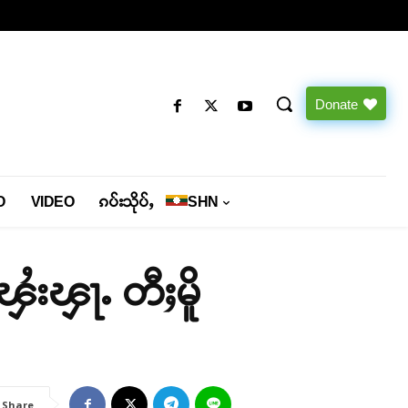
Donate
O
VIDEO
ၵပ်းသိုပ်ႇ
SHN
ၾႆးၾႃႉ တီႈမိူ
Share