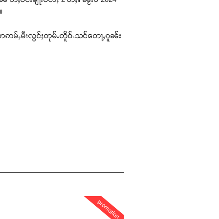
။
တေဢမ်ႇမီးလွင်ႈတုမ်ႉတိူဝ်ႉသင်တေႃႇၵူၼ်း
promotion