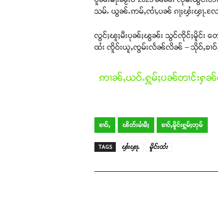
သမ်ႉ ယွၼ်ႉဢမ်ႇၸၢႆႇပၼ် ၵႃႈၾႆးၾႃႉလႄ
လွင်ႈၽူႈမီးပုၼ်ႈၽွၼ်း သွင်ၸိုင်ႈမိူင်
ထႆး ၸိူဝ်းယူႇၸွမ်းလႅၼ်လိၼ် – သိုဝ်ႇၶၢဝ
ဢၢၼ်ႇယဝ်ႉႁူမ်ႈပၼ်တၢင်းႁၼ်ထ
ၶၢဝ်ႇ
ၽိတ်းမၢႆမီႈ
ၶၢဝ်ႇမိူင်းႁူမ်ႈတုမ်
TAGS
ၾႆးၾႃႉ
မိူင်းထႆး