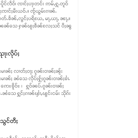
ိူင်လဵဝ်၊ ၸၢင်ႈပႃးတင်း ဢမ်ႇႁူႉတူဝ်
ၢင်ႈမီးယဝ်ႉ။ ၸႂ်ယွမ်းၵၢၼ်ႉ
တ်ႉၶႅၼ်ႇလွင်ႈပရိယႄႇ မႃႇယႃႇ ၼႃႇ။
ွၼ်ႉၼၼ်သေ ႁၼ်ၽူႈၶဵၼ်လႄႈသင် ပီႈၼွ
ႃးလိုပ်ႈ
်းမၢၼ်ႈ လၢတ်ႈဝႃႈ ၵူၼ်းဝၢၼ်ႈၼႂ်း
်းမၢၼ်ႈ ၼႆသေ လိုပ်ႈႁႂ်ႈၵူၼ်းဝၢၼ်ႈၶၢႆႉ
ဢေႊၶိူဝ်ႊ ၊ ႁူဝ်ၼပ်ႉၵူၼ်းဝၢၼ်ႈ
ၼႆသေ ႁွင်ႈၵၢၼ်ၾၢႆႇၽွင်းငမ်း သိုၵ်း
ႊသွင်တီႈ