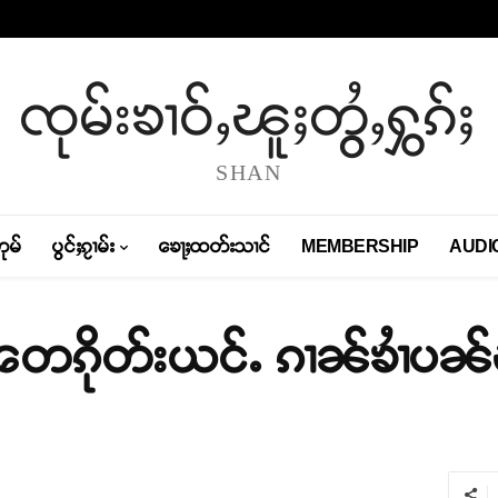
ၸုမ်းၶၢဝ်ႇၽူႈတွႆႇႁွၵ်ႈ
SHAN
တုမ်
ပွင်ႈၵႂၢမ်း
ၶေႃႈထတ်းသၢင်
MEMBERSHIP
AUDI
 တေၵိုတ်းယင်ႉ ၵၢၼ်ၶၢႆပၼ်