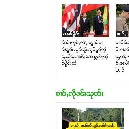
ၵၢၼ်မိူင်း
ၶၢဝ်ႇ
မိၼ်းဢွင်ႇလၢႆႇ ဢွၼ်ဢ
ပလိၵ်ႈ
ဝ်ၽွင်းလူင်တႂ်ႈလူင်ပွင်ၸို
င်းၵၢၼ်
င်ႈသိုၵ်းမၢၼ်ႈသေ ႁွတ်ႈထို
သွတ်ႇ –
င်မိူင်းထႆး
မ်ႈၼမ်ပ
10 ပီ
ၶၢဝ်ႇလိုၼ်းသုတ်း