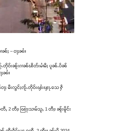
းမၢၼ်ႈ – ဝႃႈၼႆ။
ႉတိုဝ်းၼႂ်းၵၢၼ်ၽိတ်းမၢႆမီႈ ပူၼ်ႉပႅၼ်
ဝႃႈၼႆ။
်ဝႃႈ မီးလွင်ႈၸႂ်ႉတိုဝ်းၾႆးၾႃႉသေ ႁဵ
ႇ 2 တီႈ၊ ၽြႃးသၢမ်သူႇ 1 တီႈ၊ ၼႂ်းမိူင်း
တီႈဝဵင်းမျႃႉဝတီႇ 2 တီႈ။ ၼႂ်းပီ 2024