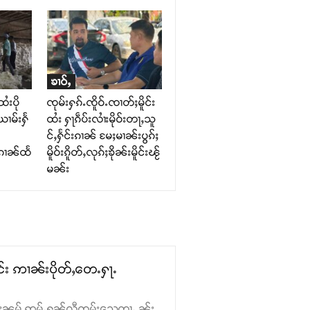
ၶၢဝ်ႇ
ထႆးပို
ၸုမ်းႁၵ်ႉၸိူဝ်ႉၸၢတ်ႈမိူင်း
ၢမ်းႁႅ
ထႆး ႁႃၵဵပ်းလၢႆးမိုဝ်းတႃႇသူ
င်ႇႁႅင်းၵၢၼ် မႄႈမၢၼ်းပွၵ်ႈ
းၵၢၼ်ထႅ
မိူဝ်းၵိူတ်ႇလုၵ်ႈၶိုၼ်းမိူင်းၽႂ်
မၼ်း
င်း ဢၢၼ်းပိုတ်ႇတေႉႁႃႉ
 ၵမ်ႈၼမ် ဢမ်ႇႁၼ်လီၸွမ်းသေတႃႉ ၼႂ်း