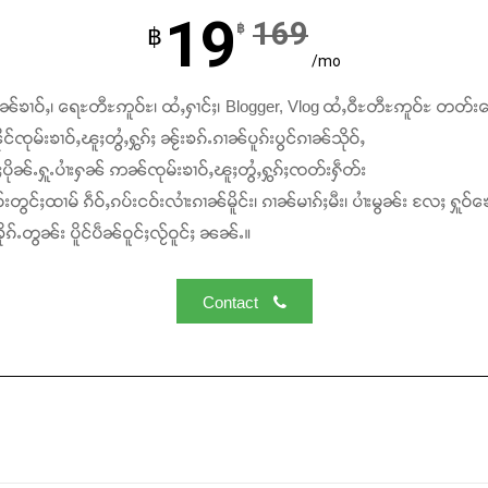
19
169
฿
฿
/mo
ၢၼ်ၶၢဝ်ႇ၊ ရေႊတီႊဢူဝ်ႊ၊ ထႆႇႁၢင်ႈ၊ Blogger, Vlog ထႆႇဝီႊတီႊဢူဝ်ႊ တတ်း
င်ၸုမ်းၶၢဝ်ႇၽူႈတွႆႇႁွၵ်ႈ ၼႂ်းၶၵ်ႉၵၢၼ်ပူၵ်းပွင်ၵၢၼ်သိုဝ်ႇ
ႆႈပိုၼ်ႉႁူႉပၢႆးႁၼ် ဢၼ်ၸုမ်းၶၢဝ်ႇၽူႈတွႆႇႁွၵ်ႈၸတ်းႁဵတ်း
်းတွင်ႈထၢမ် ၵဵဝ်ႇၵပ်းငဝ်းလၢႆးၵၢၼ်မိူင်း၊ ၵၢၼ်မၢၵ်ႈမီး၊ ပၢႆးမွၼ်း လႄႈ ႁူဝ်ၶေ
ၵ်ႉတွၼ်း ပိူင်ပဵၼ်ဝူင်ႈလႂ်ဝူင်ႈ ၼၼ်ႉ။
Contact