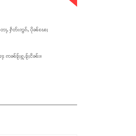
တေႃႇ ႁဵတ်းဢွၵ်ႇ ပိုၼ်ၽႄႈ
ႃႈ ဢၼ်ၶႂ်ႈႁူႉၶႂ်ႈငိၼ်း။