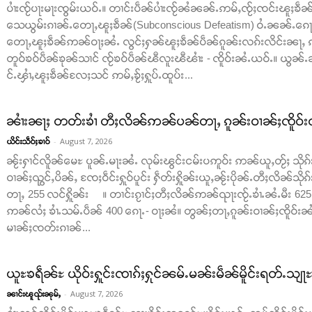
ပၢႆးၸႂ်ပႃးမႃးၸွမ်းယဝ်ႉ။ တၢင်းပဵၼ်ပၢႆးၸႂ်ၼႆၼၼ်ႉဢမ်ႇၸႂ်ႈၸင်းၽူႈၶဵၼ်ပ
သေယွမ်းၵၢၼ်ႉတေႃႇၽူႈၶဵၼ်(Subconscious Defeatism) ဝႆႉၼၼ်ႉၵေႃႈၸ
တေႃႇၽူႈၶဵၼ်ဢၼ်ဝႃႈၼႆႉ လွင်ႈႁၼ်ၽူႈၶဵၼ်ပဵၼ်ၵူၼ်းလၵ်းလိင်းၼႃႇ ၵ
တူဝ်ၶဝ်ပဵၼ်ၶုၼ်သၢင် ၸႂ်ၶဝ်ပဵၼ်ၽီလူးၽီၽၢႆး - ၸိူဝ်းၼႆႉယဝ်ႉ။ ယ
င်ႉၾၢႆႇၽူႈၶဵၼ်လႄႈသင် ဢမ်ႇၶႂ်ႈႁူပ်ႉထူပ်း...
ၼၢႆးၼႃႈ တတ်းၶၢႆ တီႈလိၼ်ဢၼ်ပၼ်တႃႇ ၵူၼ်းဝၢၼ်ႈၸိူဝ်းၺ
-
August 7, 2026
ယိင်းသဵဝ်ႈၶၢဝ်
ၼႂ်းႁၢင်လိူၼ်မေႊ ပူၼ်ႉမႃးၼႆႉ လုမ်းၽွင်းငမ်းပဢူဝ်း ဢၼ်ယူႇတႂ်ႈ သိုၵ
ဝၢၼ်ႈၺွင်ႇပိၼ်ႇ ၸႄႈဝဵင်းႁူဝ်ပူင်း ႁဵတ်းႁိူၼ်းယူႇၼႂ်းပိုၼ်ႉတီႈလိၼ်သိုၵ
တႃႇ 255 လင်ႁိူၼ်း ။ တၢင်းၵႂၢင်ႈတီႈလိၼ်ဢၼ်ၺႃးၸႂ်ႉၶၢႆႉၼႆႉမီး 625 
ဢၼ်လႆႈ ၶၢႆႉသမ်ႉပဵၼ် 400 ၵေႃႉ- ဝႃႈၼႆ။ တွၼ်ႈတႃႇၵူၼ်းဝၢၼ်ႈၸိူဝ်းၼႆႉ
မၢၼ်ႈၸတ်းၵၢၼ်...
ယူႊၶရဵၼ်ႊ ယိုဝ်းႁူင်းၸၢၵ်ႈႁုင်ၼမ်ႉမၼ်းမဵၼ်မိူင်းရတ်ႉသျႃ
-
August 7, 2026
ၼၢင်းၽူၺ်းၼုမ်ႇ