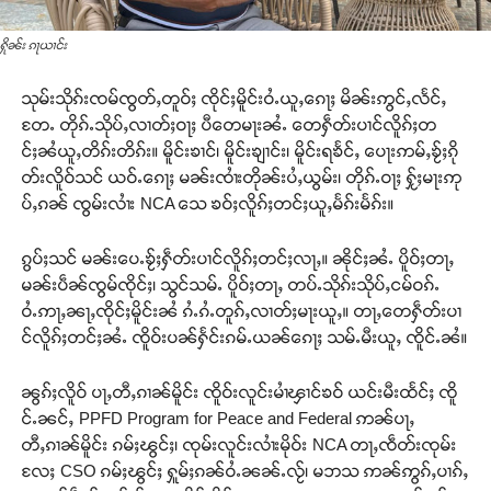
ႁိုၼ်း ၵႃယၢင်း
သုမ်းသိုၵ်းၸမ်ၸွတ်ႇတူဝ်ႈ ၸိုင်ႈမိူင်းဝႆႉယူႇ​​ၵေႃႈ မိၼ်းဢွင်ႇလႅင်ႇ
တႄႉ တိုၵ်ႉသိုပ်ႇလၢတ်ႈဝႃႈ ပီ​​တေမႃးၼႆႉ ​​တေႁဵတ်းပၢင်လိူၵ်ႈတ
င်ႈၼႆယူႇတိၵ်းတိၵ်း။ မိူင်းၶၢင်၊ မိူင်းၶျၢင်း၊ မိူင်းရၶႅင်ႇ ​​ပေႃးဢမ်ႇၶႂ်ႈၵို
တ်းလိူဝ်သင် ယဝ်ႉ​​ၵေႃႈ မၼ်းၸၢႆးတိုၼ်းပႆႇယွမ်း၊ တိုၵ်ႉဝႃႈ ႁႂ်ႈမႃးဢု
ပ်ႇၵၼ် ၸွမ်းလၢႆး NCA ​​သေ ၶဝ်ႈလိူၵ်ႈတင်ႈယူႇမႅၵ်းမႅၵ်း။
ၵွပ်ႈသင် မၼ်း​​ပေႉၶႂ်ႈႁဵတ်းပၢင်လိူၵ်ႈတင်ႈလႃႇ။ ၼိုင်ႈၼႆႉ ပိူဝ်ႈတႃႇ
မၼ်းပဵၼ်ၸွမ်ၸိုင်ႈ၊ သွင်သမ်ႉ ပိူဝ်ႈတႃႇ တပ်ႉသိုၵ်းသိုပ်ႇငမ်ဝၵ်ႉ
ဝႆႉဢႃႇၼႃႇၸိုင်ႈမိူင်းၼႆ ၵႆႉၵႆႉတူၵ်ႇလၢတ်ႈမႃးယူႇ။ တႃႇတေႁဵတ်းပၢ
င်လိူၵ်ႈတင်ႈၼႆႉ ၸိူဝ်း​​ပၼ်ႁႅင်းၵမ်ႉယၼ်​​ၵေႃႈ သမ်ႉမီးယူႇ ၸိူင်ႉၼႆ။
ၼွၵ်ႈလိူဝ် ပႃႇတီႇၵၢၼ်မိူင်း ၸိူဝ်းလူင်းမၢႆၾၢင်ၶဝ် ယင်းမီးထႅင်ႈ ၸိူ
င်ႉၼင်ႇ PPFD Program for Peace and Federal ဢၼ်ပႃႇ
တီႇၵၢၼ်မိူင်း ၵမ်ႈၽွင်ႈ၊ ၸုမ်းလူင်းလၢႆးမိုဝ်း NCA တႃႇၸဵတ်းၸုမ်း
လႄႈ CSO ၵမ်ႈၽွင်ႈ ႁူမ်ႈၵၼ်ဝႆႉၼၼ်ႉလႂ်၊ မဘသ ဢၼ်ဢွၵ်ႇပၢၵ်ႇ