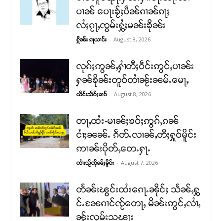
ပၢၼ် ​​ပေႃးၶႂ်ႈပဵၼ်ၵၢၼ်ၵႃႈ
လႆႈၵႂႃႇၸွမ်းႁွႆႈမၼ်းၶိုၼ်း
-
August 8, 2026
ႁိုၼ်း ၵႃယၢင်း
လုၵ်ႈဢွၼ်ႇႁၢႆတီႈဝဵင်းဢွင်ႇပၢၼ်း
ႁၼ်ၶိုၼ်းတူဝ်တၢႆၼႂ်းၼမ်ႉမေႃႇ
-
August 8, 2026
ယိင်းသဵဝ်ႈၶၢဝ်
တႃႇထႆး-မၢၼ်ႈၶဝ်ႈဢွၵ်ႇၵၼ်
ငၢႆႈၼၼ်ႉ ၵဵတ်ႉလၢၼ်ႇတီႈႁူဝ်မိူင်း
ဢၢၼ်းပိုတ်ႇတေႉႁႃႉ
-
August 7, 2026
ၸၢႆးသႂ်ၸိုၼ်ႈမိူင်း
တႅၼ်းၽွင်းထႆးၵေႃႉၼိုင်ႈ သႅၼ်ႇႁွ
င်ႉၼႄၵၢင်ၸႂ်တေႃႇ မိၼ်းဢွင်ႇလၢႆႇ
ၼႂ်းလုမ်းသၽႃး