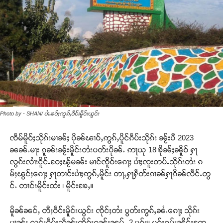
Photo by - SHAN/ ပၢႆႉၶဝ်ႈဢွၵ်ႇဝဵင်းမိူင်းယွင်း
ၸဵမ်မိူဝ်ႈသိုၵ်းမၢၼ်ႈ ပိုၼ်ၽၢဝ်ႇဢွၵ်ႇပိူင်ၵဵပ်းသိုၵ်း ၼႂ်းပီ 2023
ၼၼ်ႉမႃး ၵူၼ်းၼႂ်းမိူင်းတႆးပတ်းပိုၼ်ႉ ဢႃယု 18 ၶိုၼ်ႈၼိူဝ် ႁႃ
လွၵ်းလၢႆးငိူင်ႉဝႄႈၽႂ်မၼ်း မၢင်ၸိူဝ်းၵေႃႈ ပၢႆႈၸူးတပ်ႉသိုၵ်းတႆး ၵ
မ်ႈၽွင်ႈၵေႃႈ ႁႃတၢင်းပၢႆႈဢွၵ်ႇမိူင်း တႃႇႁႃႁဵတ်းၵၢၼ်ႁႃၵိၼ်လဵင်ႉတွ
င်ႉ တၢင်းမိူင်းထႆး ၊ မိူင်းၶႄႇ။
မိူၼ်ၼင်ႇ တီႈဝဵင်းမိူင်းယွင်း ၸိုင်ႈတႆး ပွတ်းဢွၵ်ႇၼႆႉၵေႃႈ သိုၵ်း
မၢၼ်ႈ လူင်းၵဵပ်းသဵၼ်ႈၸိုဝ်ႈၵူၼ်းၼုမ်ႇ 2 ပွၵ်ႈ။ ပွၵ်ႈၵမ်းၼိုင်ႈတႄႉ