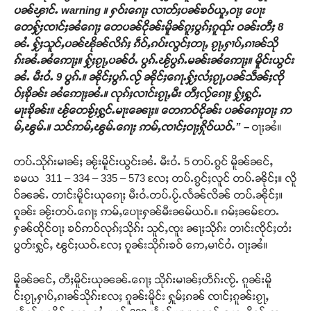
ပၼ်ၾၢင်ႉ warning ။ ႁဝ်းၵေႃႈ လၢတ်ႈပၼ်ၶဝ်ယူႇဝႃႈ ပေႃး
တေႁႂ်ႈၸၢင်ႈၼႆၵေႃႈ တေပၼ်ငိုၼ်းမိူၼ်ၵူႈပွၵ်ႈၵူၺ်း ဝၼ်းတီႈ 8
ၼႆႉ ႁႂ်ႈသူင်ႇပၼ်ၽိုၼ်လိၵ်ႈ ၵဵဝ်ႇၵပ်းလွင်ႈတႃႇ ၵႂႃႇႁၢပ်ႇၵၢၼ်သို
ၵ်းၼႆႉၼႆဢေႃႈ။ ႁႂ်ႈၵႂႃႇပၼ်ဝႆႉ ပွၵ်ႉၽႂ်ပွၵ်ႉမၼ်းၼႆဢေႃႈ။ မိူင်းယွင်း
ၼႆႉ မီးဝႆႉ 9 ပွၵ်ႉ။ ၼိုင်ႈပွၵ်ႉလႂ် ၼိုင်ႈၵေႃႉႁႂ်ႈလႆႈၵႂႃႇပၼ်သဵၼ်ႈၸို
ဝ်ႈၶိုၼ်း ၼႆဢေႃႈၼႆႉ။ လုၵ်ႈလၢင်းၵႂႃႇမီး တီႈလႂ်ၵေႃႈ ႁႂ်ႈႁွင်ႉ
မႃးၶိုၼ်း။ ၽႂ်တေၶႂ်ႈႁွင်ႉမႃးၼေႃႈ။ တေဢဝ်ငိုၼ်း ပၼ်ၵေႃႈဝႃႈ ဢ
မ်ႇၽွမ်ႉ။ သင်ဢမ်ႇၽွမ်ႉၵေႃႈ ဢမ်ႇၸၢင်ႈဝႃႈႁိုဝ်ယဝ်ႉ” –
ဝႃႈၼႆ။
တပ်ႉသိုၵ်းမၢၼ်ႈ ၼႂ်းမိူင်းယွင်းၼႆႉ မီးဝႆႉ 5 တပ်ႉၵွင် မိူၼ်ၼင်ႇ
ၶမယ 311 – 334 – 335 – 573 လႄႈ တပ်ႉၵွင်ႈလူင် တပ်ႉၼိုင်ႈ။ လိူ
ဝ်ၼၼ်ႉ တၢင်းမိူင်းယုၵေႃႈ မီးဝႆႉတပ်ႉပႂ်ႉလႅၼ်လိၼ် တပ်ႉၼိုင်ႈ။
ၵူၼ်း ၼႂ်းတပ်ႉၵေႃႈ ဢမ်ႇပေႃးႁၼ်မီးၼမ်ယဝ်ႉ။ ၵမ်ႈၼမ်တႄႉ
ႁၼ်ထိုင်ဝႃႈ ၶဝ်ဢဝ်လုၵ်ႈသိုၵ်း သူင်ႇၸူး ၼႃႈသိုၵ်း တၢင်းၸိုင်ႈတႆး
ပွတ်းႁွင်ႇ ၽွင်ႈယဝ်ႉလႄႈ ၵူၼ်းသိုၵ်းၶဝ် ဢေႇမၢင်ဝႆႉ ဝႃႈၼႆ။
မိူၼ်ၼင်ႇ တီႈမိူင်းယုၼၼ်ႉၵေႃႈ သိုၵ်းမၢၼ်ႈတဵၵ်းၸႂ်ႉ ၵူၼ်းမိူ
င်းၵႂႃႇႁၢပ်ႇၵၢၼ်သိုၵ်းလႄႈ ၵူၼ်းမိူင်း ႁူမ်ႈၵၼ် ၸၢင်ႈၵူၼ်းၵႂႃႇ