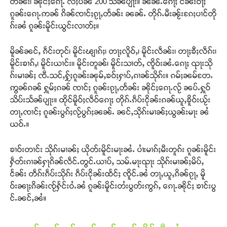
တႅၼ်း၊ ၼိုင်ႈၵေႃႉ လႆႈပၼ် 200 သႅၼ်ပျႃး။ ၼၼ်ႉၵေႃႈ ငိၼ်းဝႃႈ
ၵူၼ်းၵေႃႉဢၼ် ၵိၼ်ၸၢင်ႈၵႂႃႇတႅၼ်း ၼၼ်ႉ တိုၵ်ႉမီးၼႂ်းၵႄႈပၢင်တို
Support SHAN
ၵ်းၼႆ ၵူၼ်းမိူင်းယွင်းလၢတ်ႈ။
တႃႇႁႂ်ႈသဵင်ၵၢင်ၸႂ်ၵူၼ်းမိူင်း ၵူႈတီႈၵူႈလႅၼ်ပေႃးတေၸွ
မိူၼ်ၼင်ႇ ၵဵင်းတုင်၊ မိူင်းၽျၢၵ်ႈ၊ တႃႈလိူဝ်ႇ၊ မိူင်းလဵၼ်း၊ တႃႈၶီႈလဵၵ်း၊
တ်ႇ တူဝ်ႈလုမ်ႈၾႃႉၼၼ်ႉ ၶဝ်ႈႁူမ်ႈၵမ်ႉထႅမ် ၸုမ်းၶၢ
မိူင်းၶၢၵ်ႇ၊ မိူင်းယၢင်း၊၊ မိူင်းတူၼ်၊ မိူင်းသၢတ်ႇ ၸိူဝ်းၼႆႉၵေႃႈ ၺႃးသို
ဝ်ႇၽူႈတွႆႇႁွၵ်ႈ လႆႈယူႇၶႃႈဢေႃႈ။
ၵ်းမၢၼ်ႈ ၸီႉသင်ႇႁႂ်ႈၵူၼ်းၼုမ်ႇၶဝ်ႈႁၢပ်ႇၵၢၼ်သိုၵ်း။ ၵမ်ႈၼမ်တႄႉ
ဢွၼ်ၵၼ် ႁူမ်ႈၵၼ် ၸၢင်ႈ ၵူၼ်းၵႂႃႇတႅၼ်း ၼိုင်ႈၵေႃႉလႂ် ၼပ်ႉႁူဝ်
Donate Now
သိပ်းသႅၼ်ပျႃး။ ထိုင်မိူဝ်ႈလဵဝ်ၵေႃႈ တိုၵ်ႉၵဵပ်းငိုၼ်းၵၼ်ယူႇၶိူဝ်းယႂ်း
တႃႇၸၢင်ႈ ၵူၼ်းပွၵ်ႈလႂ်ပွၵ်ႈၼၼ်ႉ ၼင်ႇသိုၵ်းမၢၼ်ႈယွၼ်းမႃး ၼႆ
ယဝ်ႉ။
ၶၢဝ်းတၢင်း သိုၵ်းမၢၼ်ႈ ယိုတ်းမိူင်းမႃးၼႆႉ ပၢႆးမၢၵ်ႈမီးတူၵ်း ၵူၼ်းမိူင်း
ႁဵတ်းၵၢၼ်ႁႃၵိၼ်လဵင်ႉတွင်ႉယၢပ်ႇ သမ်ႉမႃးၺႃး သိုၵ်းမၢၼ်ႈမိပ်ႇ
ငႅၼ်း တဵၵ်းၵဵပ်းသိုၵ်း ၵဵပ်းငိုၼ်းထႅင်ႈ ၸိူင်ႉၼႆ တႃႇယူႇၵိၼ်ၵႂႃႇ မိူ
ဝ်းၼႃႈၵိၼ်းၸႂ်ႁႅင်းဝႆႉၼႆ ၵူၼ်းမိူင်းတႆးပွတ်းဢွၵ်ႇ ၵေႃႉၼိုင်ႈ ၶၢင်းပွ
င်ႉၼင်ႇၼႆ။