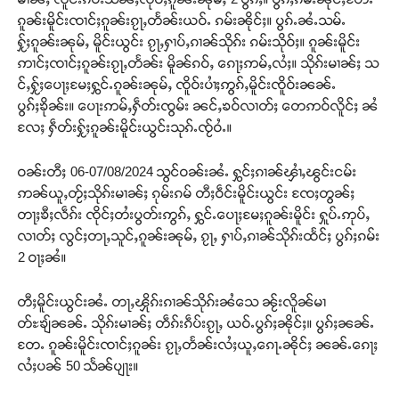
ၵူၼ်းမိူင်းၸၢင်ႈၵူၼ်းၵႂႃႇတႅၼ်းယဝ်ႉ ၵမ်းၼိုင်ႈ။ ပွၵ်ႉၼႆႉသမ်ႉ
ႁႂ်ႈၵူၼ်းၼုမ်ႇ မိူင်းယွင်း ၵႂႃႇႁၢပ်ႇၵၢၼ်သိုၵ်း ၵမ်းသိုဝ်ႈ။ ၵူၼ်းမိူင်း
ဢၢင်ႈၸၢင်ႈၵူၼ်းၵႂႃႇတႅၼ်း မိူၼ်ၵဝ်ႇ ၵေႃႈဢမ်ႇလႆႈ။ သိုၵ်းမၢၼ်ႈ သ
င်ႇႁႂ်ႈပေႃႈမႄႈႁွင်ႉၵူၼ်းၼုမ်ႇ ၸိူဝ်းပၢႆႈဢွၵ်ႇမိူင်းၸိူဝ်းၼၼ်ႉ
ပွၵ်ႈၶိုၼ်း။ ပေႃးဢမ်ႇႁဵတ်းၸွမ်း ၼင်ႇၶဝ်လၢတ်ႈ တေဢဝ်လိူင်ႈ ၼႆ
လႄႈ ႁဵတ်းႁႂ်ႈၵူၼ်းမိူင်းယွင်းသုၵ်ႉၸႂ်ဝႆႉ။
ဝၼ်းတီႈ 06-07/08/2024 သွင်ဝၼ်းၼႆႉ ႁွင်ႈၵၢၼ်ၾၢႆႇၽွင်းငမ်း
ဢၼ်ယူႇတႂ်ႈသိုၵ်းမၢၼ်ႈ ၵုမ်းၵမ် တီႈဝဵင်းမိူင်းယွင်း ၸႄႈတွၼ်ႈ
တႃႈၶီႈလဵၵ်း ၸိုင်ႈတႆးပွတ်းဢွၵ်ႇ ႁွင်ႉပေႃႈမႄႈၵူၼ်းမိူင်း ႁူပ်ႉဢုပ်ႇ
လၢတ်ႈ လွင်ႈတႃႇသူင်ႇၵူၼ်းၼုမ်ႇ ၵႂႃႇ ႁၢပ်ႇၵၢၼ်သိုၵ်းထႅင်ႈ ပွၵ်ႈၵမ်း
2 ဝႃႈၼႆ။
တီႈမိူင်းယွင်းၼႆႉ တႃႇၾိုၵ်းၵၢၼ်သိုၵ်းၼႆသေ ၼႂ်းလိူၼ်မၢ
တ်ႊၶျ်ၼၼ်ႉ သိုၵ်းမၢၼ်ႈ တဵၵ်းၵဵပ်းၵႂႃႇ ယဝ်ႉပွၵ်ႈၼိုင်ႈ။ ပွၵ်ႈၼၼ်ႉ
တႄႉ ၵူၼ်းမိူင်းၸၢင်ႈၵူၼ်း ၵႂႃႇတႅၼ်းလႆႈယူႇၵေႃႉၼိုင်ႈ ၼၼ်ႉၵေႃႈ
လႆႈပၼ် 50 သႅၼ်ပျႃး။