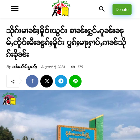
Donate
သိုၵ်းမၢၼ်ႈမိူင်းယွင်း ၶၢၼ်းႁွင်ႉၵူၼ်းၼု
မ်ႇၸိူဝ်းမီးၼွၵ်ႈမိူင်း ပွၵ်ႈမႃးႁၢပ်ႇၵၢၼ်သို
ၵ်းၶိုၼ်း
August 8, 2024
175
By
ၸၢႆးသႅင်ယွတ်ႈ