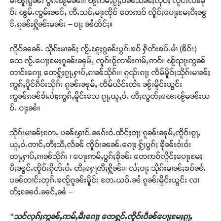
မ်းၽူႈၵွၼ်း ပွၵ်ႉၽႂ်မၼ်း။ ၽႂ်ဢမ်ႇၵႂႃႇပၼ်သဵၼ်ႈၸိုဝ်ႈ လူင်းလၢႆးမို
ဝ်း ၽွမ်ႉၸွမ်းၼင်ႇ ၸီႉသင်ႇမႃးၸိုင် တေဢဝ် လိူင်ႈပေႃႈမႄႈပီႈၼွ
င်ႉၵူၼ်းႁိူၼ်းမၼ်း – ဝႃႈ ၼႆထႅင်ႈ။
လိူဝ်ၼၼ်ႉ သိုၵ်းမၢၼ်ႈ ၸႂ်ႉၽူႈၵွၼ်းပွၵ်ႉၶဝ် ႁဵတ်းၶပ်ႉမၢႆ (ၶိဝ်း)
သေ ၸႂ်ႉပေႃႈမႄႈၵူၼ်းၼုမ်ႇ ၸူၵ်းဝႂ်ၸၢမ်းၵၢမ်ႇဢဝ်။ ၽႂ်ၺႃးဢွၼ်
တၢင်းၵေႃႈ တေႁႂ်ႈၵႂႃႇႁၢပ်ႇၵၢၼ်သိုၵ်း။ ၵူၺ်းၵႃႈ ၸဵမ်မိူဝ်ႈသိုၵ်းမၢၼ်ႈ
ဢွၵ်ႇပိူင်ၵဵပ်းသိုၵ်း ၵူၼ်းၼုမ်ႇ ၸဵမ်ယိင်းၸၢႆး ၼႂ်းမိူင်းယွင်း
ဢွၼ်ၵၼ်ၶၢႆႉပၢႆႈဢွၵ်ႇမိူင်းသေ ၵႂႃႇယူႇဝႆႉ တီႈလွတ်ႈၽေးၽႂ်မၼ်းယ
ဝ်ႉ ဝႃႈၼႆ။
သိုၵ်းမၢၼ်ႈတႄႉ ပၼ်ၾၢင်ႉၼၵ်းဝႆႉထႅင်ႈဝႃႈ ၵူၼ်းၼုမ်ႇၸိူဝ်းၵႂႃႇ
ယူႇဝႆႉတၢင်ႇတီႈသီႇလႅၼ် ၸိူဝ်းၼၼ်ႉၵေႃႈ ႁႂ်ႈပွၵ်ႈ ၶိုၼ်းဝႆးဝႆး
တႃႇႁၢပ်ႇၵၢၼ်သိုၵ်း ၊ ပေႃးဢမ်ႇပွၵ်ႈၶိုၼ်း တေဢဝ်လိူင်ႈပေႃႈမႄႈ
ပီႈၼွင်ႉၸိူဝ်းၵိုတ်းဝႆႉ တီႈႁေႃတီႈႁိူၼ်း။ လႆႈဝႃႈ သိုၵ်းမၢၼ်ႈၶဝ်ၼႆႉ
ပၼ်တၢင်းတုၵ်ႉၶၸႂ်ၵူၼ်းမိူင်း တႄႉယဝ်ႉၼႆ ၵူၼ်းမိူင်းယွင်း လၢ
တ်ႈၼႄဝႆႉၼင်ႇၼႆ –
“သင်လုၵ်ႈဢွၼ်ႇဢမ်ႇမီးၵေႃႈ တေႁွင်ႉၸိူဝ်းပဵၼ်ပေႃႈမႄႈၵႂႃႇ