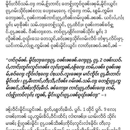
မိူဝ်ႈလဵဝ်သမ်ႉဝႃႈ ဢမ်ႇႁႂ်ႈၸၢင်ႈ တေႁႂ်ႈတူဝ်ၵူၼ်းၼုမ်ႇမိူင်းယွင်း
ၵႂႃႇၵမ်းသိုဝ်ႈၼႆလႄႈ ပေႃႈမႄႈၵေႃႉ လႂ်ၵေႃႈ ဢမ်ႇ ၽွမ်ႉၸွမ်း။
တေႃႈၼင်ႇ ၵူၼ်းဢၼ်ၸၢင်ႈၵႂႃႇတႅၼ်းၵမ်းပူၼ်ႉၼၼ်ႉ ယင်းပႆႇလႆႈ
ပွၵ်ႈ မႃးၶိုၼ်း သမ်ႉဝႃႈတေႁႂ်ႈသူင်ႇ ၵႂႃႇထႅင်ႈ။ ၵူၼ်းဢၼ်ၶဝ်ႁွ
င်ႉၵႂႃႇၼၼ်ႉ ငိၼ်းဝႃႈတႄႉ ဢဝ်ၵႂႃႇၾိုၵ်းၵၢၼ်သိုၵ်း မွၵ်ႈ 3
လိူၼ်ၼႆႉၵူၺ်းသေ တေသူင်ႇၶဝ်ႈၼႃႈသိုၵ်းၵမ်းလဵဝ် တၢႆႁႃႉလိပ်းႁႃႉ
ယင်းဢမ်ႇလႆႈႁူႉၸွမ်းၼႆ ၵူၼ်းမိူင်းယွင်း လၢတ်ႈၼႄဝႆႉၼင်ႇၼႆ –
“ပၢင်ၵုမ်ၼႆႉ မိူဝ်ႈဝႃးၵေႃႈၵႂႃႇ ဝၼ်းၼၼ်ႉၵေႃႈၵႂႃႇ ၵႂႃႇ 2 ဝၼ်းယဝ်ႉ
ပႆႇၸၢင်ႈတူၵ်းလူင်းၵၼ်။ လုၵ်ႈဢွၼ်ႇၽႂ်ၵေႃႈ ဢမ်ႇပၼ်။ ၵူၼ်းၼု
မ်ႇၶဝ်ၵေႃႈ ၸိူဝ်းပၢႆႈၵေႃႈ ပၢႆႈယဝ်ႉလူးၼေႃ။ မၢင်ၸိူဝ်း ၵႂႃႇမီးတၢင်း
မိူင်းထႆး ၊ ၵႂႃႇမီးတၢင်ႇတီႈသီႇလႅၼ်။ ၵမ်းၼႆႉသမ်ႉဝႃႈ တေႁႂ်ႈၵႂႃႇၸွ
မ်းၼင်ႇသဵၼ်ႈၸိုဝ်ႈမီးဝႆႉ ၼႆဢေႃႈ။ ၸၢင်ႈၵႂႃႇတႅၼ်းၵေႃႈ ဢမ်ႇ
လႆႈႁႂ်ႈဢဝ်လုၵ်ႈ ဢွၼ်ႇ မိူင်းယွင်းၵႂႃႇပၼ်ၵူၺ်းၼႆဝႃႈ” –
။
ၼႂ်းဝဵင်းမိူင်းယွင်းၼႆႉ ၶွတ်ႇၽွတ်ႈမီးဝႆႉ ပွၵ်ႉ 1 ထိုင် ပွၵ်ႉ 9 လႄႈ
ဝၢၼ်ႈဢၼ် ယူႇၸွမ်းၶႅပ်ႇဝဵင်းထႅင်ႈ လၢႆဝၢၼ်ႈ။ ယၢမ်းလဵဝ် သိုၵ်း
မၢၼ်ႈ ႁႂ်ႈၵူၼ်းမိူင်း ၵႂႃႇပၼ်သဵၼ်ႈၸိုဝ်ႈလူင်းလၢႆးမိုဝ်း တီႈလု