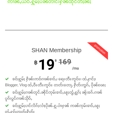
ဢၢၼ်ႇယဝ်ႉႁူမ်ႈပၼ်တၢင်းႁၼ်ထိုင်တီႈၼႆႈ
promotion
SHAN Membership
19
169
฿
฿
/mo
ၶဝ်ႈႁူမ်ႈ ႁဵၼ်းဢဝ်ၵၢၼ်ၶၢဝ်ႇ၊ ရေႊတီႊဢူဝ်ႊ၊ ထႆႇႁၢင်ႈ၊
Blogger, Vlog ထႆႇဝီႊတီႊဢူဝ်ႊ တတ်းတေႃႇ ႁဵတ်းဢွၵ်ႇ ပိုၼ်ၽႄႈ
ၶဝ်ႈႁူမ်ႈၵၢၼ်တူင်ႉၼိုင်ၸုမ်းၶၢဝ်ႇၽူႈတွႆႇႁွၵ်ႈ ၼႂ်းၶၵ်ႉၵၢၼ်
ပူၵ်းပွင်ၵၢၼ်သိုဝ်ႇ
ၶဝ်ႈႁူမ်ႈပၢင်လႅၵ်ႈလၢႆႈပိုၼ်ႉႁူႉပၢႆးႁၼ် ဢၼ်ၸုမ်းၶၢဝ်ႇၽူႈ
တွႆႇႁွၵ်ႈၸတ်းႁဵတ်း