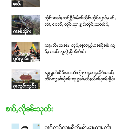
ၶၢဝ်ႇ
သိုၵ်းမၢၼ်ႈဢဝ်ႁိူဝ်းမိၼ်သိုၵ်းယိုဝ်းၾင်ႇပၢင်ႇ
လၢႆႇ ငပလီႇ တိူဝ်ႉၺႃးႁူင်းလိုဝ်ႈသဝ်းၶႅၵ်ႇ
ၵၢၼ်သိုၵ်း
ဢႃႊသီႊယၼ်ႊ တူၵ်ႇႁႃတႃႇပွႆႇပၼ်ၶိုၼ်း ဢွ
င်ႇသၢၼ်းၸူႉၵျီႇၶိုၼ်းဝႆးဝႆး
ပွင်ႈၵႂၢမ်း
ၽူႈၵွၼ်းဝဵင်းၵေးသီးတႂ်ႈဢႃႇၼႃႇသိုၵ်းမၢၼ်ႈ
တဵၵ်းယွၼ်းငိုၼ်းၵႃႈၶွၼ်ႇတီႈလိၼ်ၵူၼ်းမိူင်း
ၵူႈလွင်ႈလွင်ႈ
ၶၢဝ်ႇလိုၼ်းသုတ်း
ပၢင်လူင်ၺႃးႁဵတ်းႁၢႆႉမႃးတႃႉလၢႆ