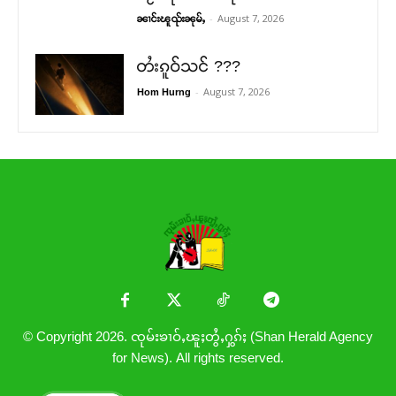
-
August 7, 2026
ၼၢင်းၽူၺ်းၼုမ်ႇ
တႆးၵူဝ်သင် ???
-
August 7, 2026
Hom Hurng
© Copyright 2026. ၸုမ်းၶၢဝ်ႇၽူႈတွႆႇႁွၵ်ႈ (Shan Herald Agency
for News). All rights reserved.