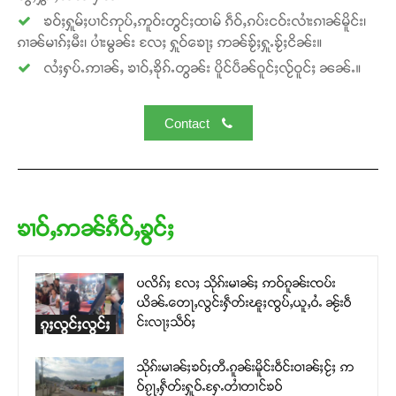
ၶဝ်ႈႁူမ်ႈပၢင်ဢုပ်ႇဢူဝ်းတွင်ႈထၢမ် ၵဵဝ်ႇၵပ်းငဝ်းလၢႆးၵၢၼ်မိူင်း၊
ၵၢၼ်မၢၵ်ႈမီး၊ ပၢႆးမွၼ်း လႄႈ ႁူဝ်ၶေႃႈ ဢၼ်ၶႂ်ႈႁူႉၶႂ်ႈငိၼ်း။
လႆႈႁပ်ႉဢၢၼ်ႇ ၶၢဝ်ႇၶိုၵ်ႉတွၼ်း ပိူင်ပဵၼ်ဝူင်ႈလႂ်ဝူင်ႈ ၼၼ်ႉ။
Contact
ၶၢဝ်ႇဢၼ်ၵဵဝ်ႇၶွင်ႈ
ပလိၵ်ႈ လႄႈ သိုၵ်းမၢၼ်ႈ ဢဝ်ၵူၼ်းၸပ်း
ယိၼ်ႉတေႃႇလွင်းႁဵတ်းၽူႈၸွပ်ႇယူႇဝႆႉ ၼႂ်းဝဵ
င်းလႃႈသဵဝ်ႈ
ၵူႈလွင်ႈလွင်ႈ
သိုၵ်းမၢၼ်ႈၶဝ်ႈတီႉၵူၼ်းမိူင်းဝဵင်းဝၢၼ်ႈငႂ်ႈ ဢ
ဝ်ၵႂႃႇႁဵတ်းႁူဝ်ႉႁႄႉတၢႆတၢင်ၶဝ်