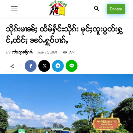
Donate
သိုၵ်းမၢၼ်ႈ ထႅမ်ႁႅင်းသိုၵ်း မုင်ႈၸူးပွတ်းႁွ
င်ႇထႅင်ႈ ၼပ်ႉႁူဝ်ပၢၵ်ႇ
July 16, 2024
337
By
ၸၢႆးသုၼ်ႁၵ်ႉ