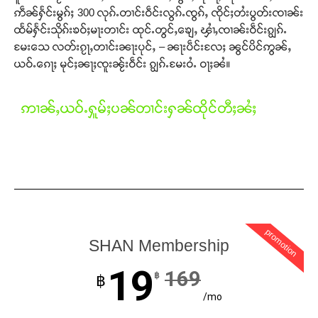
ဢဵၼ်ႁႅင်းမွၵ်ႈ 300 လုၵ်ႉတၢင်းဝဵင်းလွၵ်ႉၸွၵ်ႇ ၸိုင်ႈတႆးပွတ်းၸၢၼ်း
ထႅမ်ႁႅင်းသိုၵ်းၶဝ်ႈမႃးတၢင်း ထုင်ႉတွင်ႇၶျေႇ ၾၢႆႇၸၢၼ်းဝဵင်းၵျွၵ်ႉ
မႄးသေ လတ်းၵႂႃႇတၢင်းၼႃးပုင်ႇ – ၼႃးပဵင်းလႄႈ ၼွင်ပိင်ဢွၼ်ႇ
ယဝ်ႉၵေႃႈ မုင်ႈၼႃႈၸူးၼႂ်းဝဵင်း ၵျွၵ်ႉမႄးဝႆႉ ဝႃႈၼႆ။
ဢၢၼ်ႇယဝ်ႉႁူမ်ႈပၼ်တၢင်းႁၼ်ထိုင်တီႈၼႆႈ
promotion
SHAN Membership
19
169
฿
฿
/mo