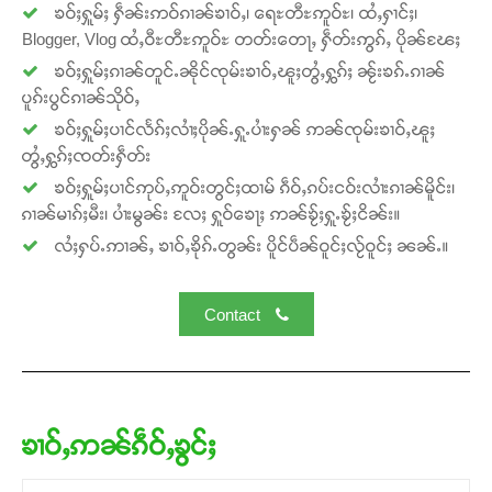
ၶဝ်ႈႁူမ်ႈ ႁဵၼ်းဢဝ်ၵၢၼ်ၶၢဝ်ႇ၊ ရေႊတီႊဢူဝ်ႊ၊ ထႆႇႁၢင်ႈ၊
Blogger, Vlog ထႆႇဝီႊတီႊဢူဝ်ႊ တတ်းတေႃႇ ႁဵတ်းဢွၵ်ႇ ပိုၼ်ၽႄႈ
ၶဝ်ႈႁူမ်ႈၵၢၼ်တူင်ႉၼိုင်ၸုမ်းၶၢဝ်ႇၽူႈတွႆႇႁွၵ်ႈ ၼႂ်းၶၵ်ႉၵၢၼ်
ပူၵ်းပွင်ၵၢၼ်သိုဝ်ႇ
Support SHAN
ၶဝ်ႈႁူမ်ႈပၢင်လႅၵ်ႈလၢႆႈပိုၼ်ႉႁူႉပၢႆးႁၼ် ဢၼ်ၸုမ်းၶၢဝ်ႇၽူႈ
တွႆႇႁွၵ်ႈၸတ်းႁဵတ်း
တႃႇႁႂ်ႈသဵင်ၵၢင်ၸႂ်ၵူၼ်းမိူင်း ၵူႈတီႈၵူႈလႅၼ်ပေႃးတေၸွ
ၶဝ်ႈႁူမ်ႈပၢင်ဢုပ်ႇဢူဝ်းတွင်ႈထၢမ် ၵဵဝ်ႇၵပ်းငဝ်းလၢႆးၵၢၼ်မိူင်း၊
တ်ႇ တူဝ်ႈလုမ်ႈၾႃႉၼၼ်ႉ ၶဝ်ႈႁူမ်ႈၵမ်ႉထႅမ် ၸုမ်းၶၢ
ၵၢၼ်မၢၵ်ႈမီး၊ ပၢႆးမွၼ်း လႄႈ ႁူဝ်ၶေႃႈ ဢၼ်ၶႂ်ႈႁူႉၶႂ်ႈငိၼ်း။
ဝ်ႇၽူႈတွႆႇႁွၵ်ႈ လႆႈယူႇၶႃႈဢေႃႈ။
လႆႈႁပ်ႉဢၢၼ်ႇ ၶၢဝ်ႇၶိုၵ်ႉတွၼ်း ပိူင်ပဵၼ်ဝူင်ႈလႂ်ဝူင်ႈ ၼၼ်ႉ။
Donate Now
Contact
ၶၢဝ်ႇဢၼ်ၵဵဝ်ႇၶွင်ႈ