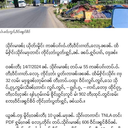
ပၢႆႉၶဝ်ႈဢွၵ်ႇဝဵင်းၼွင်ၶဵဝ်
သိုၵ်းမၢၼ်ႈ ယိုတ်းမိူင်း ဢၼ်ပၵ်းဝႆႉတီႈဝဵင်းၵၢတ်ႇလေႃႉၼၼ်ႉ ထႅ
မ်ႁႅင်းသိုၵ်းမႃးတၢင်း ၸိုင်ႈတႆးပွတ်းႁွင်ႇၼႆႉ ၼပ်ႉႁူဝ်ပၢၵ်ႇ ဝႃႈၼႆ။
ဝၼ်းတီႈ 14/7/2024 ၼႆႉ သိုၵ်းမၢၼ်ႈ တပ်ႉမ 55 ဢၼ်ပၵ်းတပ်ႉဝႆႉ
တီႈဝဵင်းၵၢတ်ႉလေႃႉ ၸိုင်ႈတႆး ပွတ်းၸၢၼ်းၼၼ်ႉ ထႅမ်ႁႅင်းသိုၵ်း ၵႃး
32 လမ်း မႃးၶွၼ်ႈတုမ်ၵၼ် တီႈတပ်ႉပထူး ဝဵင်းလွၵ်ႉၸွၵ်ႇသေ သို
ပ်ႇၵႂႃႇၸွမ်းသဵၼ်ႈတၢင်း လွၵ်ႉၸွၵ်ႇ – ၵျွၵ်ႉၵူႇ – ဢၢင်ႇတေႃး ထိုင်ၵႂႃႇ
တီႈငဝ်ႈငုၼ်း ၾၢႆႇၵုမ်းၵမ် ၶိူင်ႈၵွင်ႈလူင် မၢႆ 902 တီႈထုင်ႉတွင်းၶမ်း
ၸႄႈဝဵင်းၼွင်ၶဵဝ် ၸိုင်ႈတႆးပွတ်းႁွင်ႇ ၼႆယဝ်ႉ။
ယွၼ်ႉဝႃႈ မိူဝ်ႈဝၼ်းတီႈ 10 ပူၼ်ႉမႃးၼႆႉ သိုၵ်းတဢၢင်း TNLA တင်း
PDF ႁူမ်ႈၵၼ် လေႃႇတိုၵ်း တပ်ႉသိုၵ်းမၢၼ်ႈ 606 ဝဵင်းၼွင်ၶဵဝ်ၼႆႉ