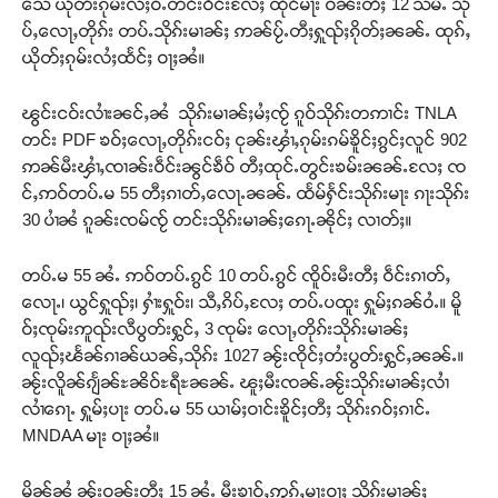
သေ ယိုတ်းၵုမ်းလႆႈဝႆႉတင်းဝဵင်းလႄႈ ထိုင်မႃး ဝၼ်းတီႈ 12 သမ်ႉ သို
ပ်ႇလေႃႇတိုၵ်း တပ်ႉသိုၵ်းမၢၼ်ႈ ဢၼ်ပႂ်ႉတီႈႁူၺ်ႈၵိုတ်ႈၼၼ်ႉ ထုၵ်ႇ
ယိုတ်ႈၵုမ်းလႆႈထႅင်ႈ ဝႃႈၼႆ။
ၽွင်းငဝ်းလၢႆးၼင်ႇၼႆ သိုၵ်းမၢၼ်ႈမႆႈၸႂ် ၵူဝ်သိုၵ်းတဢၢင်း TNLA
တင်း PDF ၶဝ်ႈလေႃႇတိုၵ်းငဝ်ႈ ငုၼ်းၾၢႆႇၵုမ်းၵမ်ၶိူင်ႈၵွင်ႈလူင် 902
ဢၼ်မီးၾၢႆႇၸၢၼ်းဝဵင်းၼွင်ၶဵဝ် တီႈထုင်ႉတွင်းၶမ်းၼၼ်ႉလႄႈ ၸ
င်ႇဢဝ်တပ်ႉမ 55 တီႈၵၢတ်ႇလေႃႉၼၼ်ႉ ထႅမ်ႁႅင်းသိုၵ်းမႃး ၵႃးသိုၵ်း
30 ပၢႆၼႆ ၵူၼ်းၸမ်ၸႂ် တင်းသိုၵ်းမၢၼ်ႈၵေႃႉၼိုင်ႈ လၢတ်ႈ။
တပ်ႉမ 55 ၼႆႉ ဢဝ်တပ်ႉၵွင် 10 တပ်ႉၵွင် ၸိူဝ်းမီးတီႈ ဝဵင်းၵၢတ်ႇ
လေႃႉ၊ ယွင်ႁူၺ်ႈ၊ ႁၢႆးႁူဝ်း၊ သီႇၵိပ်ႇလႄႈ တပ်ႉပထူး ႁူမ်ႈၵၼ်ဝႆႉ။ မိူ
ဝ်ႈၸုမ်းဢူၺ်းလီပွတ်းႁွင်ႇ 3 ၸုမ်း လေႃႇတိုၵ်းသိုၵ်းမၢၼ်ႈ
လူၺ်ႈၽႅၼ်ၵၢၼ်ယၼ်ႇသိုၵ်း 1027 ၼႂ်းၸိုင်ႈတႆးပွတ်းႁွင်ႇၼၼ်ႉ။
ၼႂ်းလိူၼ်ၵျႅၼ်ႊၼိဝ်ႊရီႊၼၼ်ႉ ၽူႈမီးၸၼ်ႉၼႂ်းသိုၵ်းမၢၼ်ႈလၢႆ
လၢႆၵေႃႉ ႁူမ်ႈပႃး တပ်ႉမ 55 ယၢမ်ႈဝၢင်းၶိူင်ႈတီႈ သိုၵ်းၵဝ်ႈၵၢင်ႉ
MNDAA မႃး ဝႃႈၼႆ။
မိူၼ်ၼႆ ၼႂ်းဝၼ်းတီႈ 15 ၼႆႉ မီးၶၢဝ်ႇဢွၵ်ႇမႃးဝႃႈ သိုၵ်းမၢၼ်ႈ