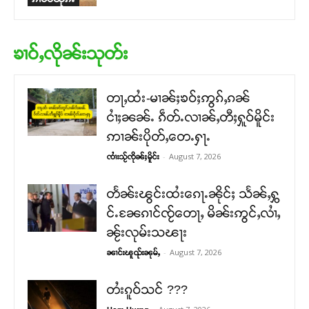
ၶၢဝ်ႇလိုၼ်းသုတ်း
တႃႇထႆး-မၢၼ်ႈၶဝ်ႈဢွၵ်ႇၵၼ်
ငၢႆႈၼၼ်ႉ ၵဵတ်ႉလၢၼ်ႇတီႈႁူဝ်မိူင်း
ဢၢၼ်းပိုတ်ႇတေႉႁႃႉ
-
August 7, 2026
ၸၢႆးသႂ်ၸိုၼ်ႈမိူင်း
တႅၼ်းၽွင်းထႆးၵေႃႉၼိုင်ႈ သႅၼ်ႇႁွ
င်ႉၼႄၵၢင်ၸႂ်တေႃႇ မိၼ်းဢွင်ႇလၢႆႇ
ၼႂ်းလုမ်းသၽႃး
-
August 7, 2026
ၼၢင်းၽူၺ်းၼုမ်ႇ
တႆးၵူဝ်သင် ???