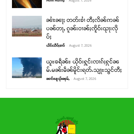
-
August 7, 2026
Hom Hurng
ၼၢႆးၼႃႈ တတ်းၶၢႆ တီႈလိၼ်ဢၼ်
ပၼ်တႃႇ ၵူၼ်းဝၢၼ်ႈၸိူဝ်းၺႃးလို
ပ်ႈ
-
August 7, 2026
ယိင်းသဵဝ်ႈၶၢဝ်
ယူႊၶရဵၼ်ႊ ယိုဝ်းႁူင်းၸၢၵ်ႈႁုင်ၼ
မ်ႉမၼ်းမဵၼ်မိူင်းရတ်ႉသျႃႊသွင်တီႈ
-
August 7, 2026
ၼၢင်းၽူၺ်းၼုမ်ႇ