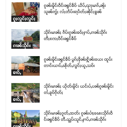
ၵူၼ်းမိူင်းဝဵင်းၼွင်ၶဵဝ် ယဵပ်ႇၺႃးမၢၵ်ႇၼႂ်း
သူၼ်ဢွႆႈ လႆႈတႅပ်းၶႃပႅတ်ႈၼိုင်ႈၶွၼ်
ၵူႈလွင်ႈလွင်ႈ
သိုၵ်းမၢၼ်ႈ ၵဵပ်းၵူၼ်းၶဝ်ႈႁၢပ်ႇၵၢၼ်သိုၵ်း
တီႈၸႄႈဝဵင်းၼွင်ၶဵဝ်
ၵၢၼ်သိုၵ်း
ၵူၼ်းမိူင်းၼွင်ၶဵဝ် ပွၵ်ႈၶိုၼ်းႁိူၼ်းယေး ထူပ်း
တၢင်းယၢပ်ႇၽိုတ်ႇလွင်ႈယူႇသဝ်း
ၶၢဝ်ႇ
သိုၵ်းမၢၼ်ႈ ယိုတ်းမိူင်း ယင်းပႆႇပၼ်ၵူၼ်းမိူင်း
တႆႇၶူဝ်ၵိုတ်ႈ
ၶၢဝ်ႇ
သိုၵ်းမၢၼ်ႈၵူတ်ႇထတ်း ၵူၼ်းပၢႆႈၽေးသိုၵ်းဝဵ
င်းၼွင်ၶဵဝ် တီႉၺွပ်းသူင်ႇႁၢပ်ႇၵၢၼ်သိုၵ်း
ၵၢၼ်သိုၵ်း