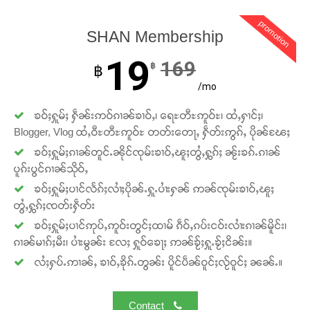
တႃႇႁႂ်ႈသဵင်ၵၢင်ၸႂ်ၵူၼ်းမိူင်း ၵူႈတီႈၵူႈလႅၼ်ပေႃးတေၸွ
တ်ႇ တူဝ်ႈလုမ်ႈၾႃႉၼၼ်ႉ ၶဝ်ႈႁူမ်ႈၵမ်ႉထႅမ် ၸုမ်းၶၢ
promotion
SHAN Membership
ဝ်ႇၽူႈတွႆႇႁွၵ်ႈ လႆႈယူႇၶႃႈဢေႃႈ။
19
169
฿
฿
Donate Now
/mo
ၶဝ်ႈႁူမ်ႈ ႁဵၼ်းဢဝ်ၵၢၼ်ၶၢဝ်ႇ၊ ရေႊတီႊဢူဝ်ႊ၊ ထႆႇႁၢင်ႈ၊
Blogger, Vlog ထႆႇဝီႊတီႊဢူဝ်ႊ တတ်းတေႃႇ ႁဵတ်းဢွၵ်ႇ ပိုၼ်ၽႄႈ
ၶဝ်ႈႁူမ်ႈၵၢၼ်တူင်ႉၼိုင်ၸုမ်းၶၢဝ်ႇၽူႈတွႆႇႁွၵ်ႈ ၼႂ်းၶၵ်ႉၵၢၼ်
ပူၵ်းပွင်ၵၢၼ်သိုဝ်ႇ
ၶဝ်ႈႁူမ်ႈပၢင်လႅၵ်ႈလၢႆႈပိုၼ်ႉႁူႉပၢႆးႁၼ် ဢၼ်ၸုမ်းၶၢဝ်ႇၽူႈ
တွႆႇႁွၵ်ႈၸတ်းႁဵတ်း
ၶဝ်ႈႁူမ်ႈပၢင်ဢုပ်ႇဢူဝ်းတွင်ႈထၢမ် ၵဵဝ်ႇၵပ်းငဝ်းလၢႆးၵၢၼ်မိူင်း၊
ၵၢၼ်မၢၵ်ႈမီး၊ ပၢႆးမွၼ်း လႄႈ ႁူဝ်ၶေႃႈ ဢၼ်ၶႂ်ႈႁူႉၶႂ်ႈငိၼ်း။
လႆႈႁပ်ႉဢၢၼ်ႇ ၶၢဝ်ႇၶိုၵ်ႉတွၼ်း ပိူင်ပဵၼ်ဝူင်ႈလႂ်ဝူင်ႈ ၼၼ်ႉ။
Contact