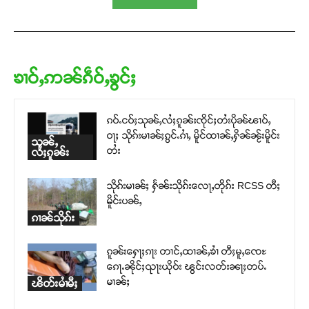
ၶၢဝ်ႇဢၼ်ၵဵဝ်ႇၶွင်ႈ
ၵဝ်ႉငဝ်ႈသုၼ်ႇလႆႈၵူၼ်းၸိုင်ႈတႆးပိုၼ်ၽၢဝ်ႇ
ဝႃႈ သိုၵ်းမၢၼ်ႈၵွင်ႉၵၢႆႇ မိူင်ထၢၼ်ႇႁိၼ်ၼႂ်းမိူင်း
သုၼ်ႇ
တႆး
လႆႈၵူၼ်း
သိုၵ်းမၢၼ်ႈ ႁႅၼ်းသိုၵ်းလေႃႇတိုၵ်း RCSS တီႈ
မိူင်းပၼ်ႇ
ၵၢၼ်သိုၵ်း
ၵူၼ်းႁေႃႈၵႃး တၢင်ႇထၢၼ်ႇၶၢႆ တီႈမူႇၸေႊ
ၵေႃႉၼိုင်ႈၺႃးယိုဝ်း ၽွင်းလတ်းၼႃႈတပ်ႉ
မၢၼ်ႈ
ၽိတ်းမၢႆမီႈ