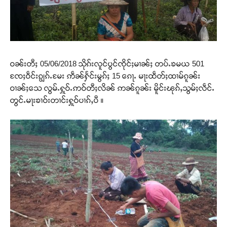
ဝၼ်းတီႈ 05/06/2018 သိုၵ်းလူင်ပွင်ၸိုင်ႈမၢၼ်ႈ တပ်ႉၶမယ 501
ၸႄႈဝဵင်းၵျွၵ်ႉမႄး ဢဵၼ်ႁႅင်းမွၵ်ႈ 15 ၵေႃႉ မႃးထဵတ်ႈထၢမ်ၵူၼ်း
ဝၢၼ်ႈသေ လွမ်ႉႁူဝ်ႉဢဝ်တီႈလိၼ် ဢၼ်ၵူၼ်း မိူင်းၽုၵ်ႇသွမ်ႈလဵင်ႉ
တွင်ႉမႃးၶၢဝ်းတၢင်းႁူဝ်ပၢၵ်ႇပီ ။