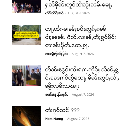
ႁၼ်ၶိုၼ်းတူဝ်တၢႆၼႂ်းၼမ်ႉမေႃႇ
-
August 8, 2026
ယိင်းသဵဝ်ႈၶၢဝ်
တႃႇထႆး-မၢၼ်ႈၶဝ်ႈဢွၵ်ႇၵၼ်
ငၢႆႈၼၼ်ႉ ၵဵတ်ႉလၢၼ်ႇတီႈႁူဝ်မိူင်း
ဢၢၼ်းပိုတ်ႇတေႉႁႃႉ
-
August 7, 2026
ၸၢႆးသႂ်ၸိုၼ်ႈမိူင်း
တႅၼ်းၽွင်းထႆးၵေႃႉၼိုင်ႈ သႅၼ်ႇႁွ
င်ႉၼႄၵၢင်ၸႂ်တေႃႇ မိၼ်းဢွင်ႇလၢႆႇ
ၼႂ်းလုမ်းသၽႃး
-
August 7, 2026
ၼၢင်းၽူၺ်းၼုမ်ႇ
တႆးၵူဝ်သင် ???
-
August 7, 2026
Hom Hurng