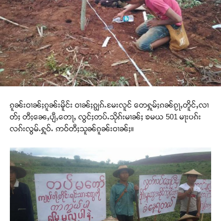
ၵူၼ်းဝၢၼ်ႈၵူၼ်းမိူင်း ဝၢၼ်ႈၵျွၵ်ႉမႄးလူင် တေႁူမ်ႈၵၼ်ၵႂႃႇတိူင်ႇလၢ
တ်ႈ တီႈၼေႇပျီႇတေႃႇ လွင်ႈတပ်ႉသိုၵ်းမၢၼ်ႈ ၶမယ 501 မႃးပၵ်း
လၵ်းလွမ်ႉႁူဝ်ႉ ဢဝ်တီႈသူၼ်ၵူၼ်းဝၢၼ်ႈ။