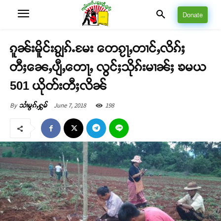
Donate
ၵူၼ်းမိူင်းၵျွၵ်ႉမႄး တေၵႂႃႇတၢင်ႇလိၵ်ႈ
တီႈၼေႇပျီႇတေႃႇ လွင်ႈသိုၵ်းမၢၼ်ႈ ၶမယ
501 ယိုတ်းတီႈလိၼ်
June 7, 2018
198
By
သၢႆမွၵ်ႇႁွမ်