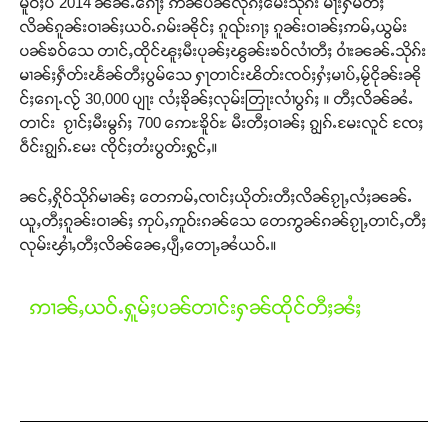
မိူဝ်ႈပီ 2014 ၼၼ်ႉၵေႃႈ ဢၼ်ပဵၼ်လုၵ်ႈမေးသိုၵ်း မႃးႁိမ်တီႈ
လိၼ်ၵူၼ်းဝၢၼ်ႈယဝ်ႉၵမ်းၼိုင်ႈ ၵူၺ်းၵႃႈ ၵူၼ်းဝၢၼ်ႈဢမ်ႇယွမ်း
ပၼ်ၶဝ်သေ တၢင်ႇထိုင်ၽူႈမီးပုၼ်ႈၽွၼ်းၶဝ်လၢႆတီႈ ဝၢႆးၼၼ်ႉသိုၵ်း
မၢၼ်ႈႁဵတ်းၽႅၼ်တီႈပွမ်သေ ႁႃတၢင်းၽိတ်းၸဝ်ႈႁႆႈမၢပ်ႇမႂ်ငိုၼ်းၼို
င်ႈၵေႃႉလႂ် 30,000 ပျႃး လႆႈၶိုၼ်ႈလုမ်းတြႃးလၢႆပွၵ်ႈ ။ တီႈလိၼ်ၼႆႉ
တၢင်း ၵႂၢင်ႈမီးမွၵ်ႈ 700 ဢေႊၶိူဝ်ႊ မီးတီႈဝၢၼ်ႈ ၵျွၵ်ႉမႄးလူင် ၸႄႈ
ဝဵင်းၵျွၵ်ႉမႄး ၸိုင်ႈတႆးပွတ်းႁွင်ႇ။
ၼင်ႇႁိုဝ်သိုၵ်မၢၼ်ႈ တေဢမ်ႇၸၢင်ႈယိုတ်းတီႈလိၼ်ၵႂႃႇလႆႈၼၼ်ႉ
ယူႇတီႈၵူၼ်းဝၢၼ်ႈ ဢုပ်ႇဢူဝ်းၵၼ်သေ တေဢွၼ်ၵၼ်ၵႂႃႇတၢင်ႇတီႈ
လုမ်းၾၢႆႇတီႈလိၼ်ၼေႇပျီႇတေႃႇၼႆယဝ်ႉ။
ဢၢၼ်ႇယဝ်ႉႁူမ်ႈပၼ်တၢင်းႁၼ်ထိုင်တီႈၼႆႈ
Support SHAN