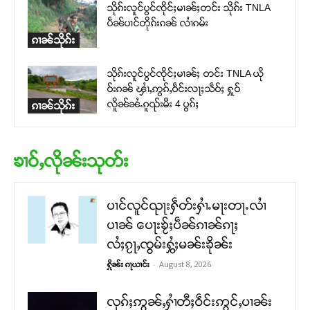
သိုၵ်းလူင်ပွင်ၸိုင်ႈမၢၼ်ႈတင်း သိုၵ်း TNLA
ပဵၼ်ပၢင်တိုၵ်းၵၼ် လၢႆၵမ်း
ၵၢၼ်သိုၵ်း
သိုၵ်းလူင်ပွင်ၸိုင်ႈမၢၼ်ႈ တင်း TNLA ယို
ဝ်းၵၼ် ၾၢႆႇဢွၵ်ႇဝဵင်းလႃႈသဵဝ်ႈ ႁူဝ်
လိူၼ်ၼႆႉၵူၺ်းမီး 4 ပွၵ်ႈ
ၵၢၼ်သိုၵ်း
ၶၢဝ်ႇလိုၼ်းသုတ်း
ပၢင်လူင်ၺႃးႁဵတ်းႁၢႆႉမႃးတႃႉလၢႆ
ပၢၼ် ​​ပေႃးၶႂ်ႈပဵၼ်ၵၢၼ်ၵႃႈ
လႆႈၵႂႃႇၸွမ်းႁွႆႈမၼ်းၶိုၼ်း
-
August 8, 2026
ႁိုၼ်း ၵႃယၢင်း
လုၵ်ႈဢွၼ်ႇႁၢႆတီႈဝဵင်းဢွင်ႇပၢၼ်း