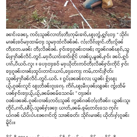
ၼၢင်းၼေႃႇ ၸဝ်ႈသူၼ်လၢတ်ႈတီႈၸုမ်းၶၢဝ်ႇၽူႈတွႆႇႁွၵ်ႈဝႃႈ “ သိုၵ်း
မၢၼ်ႈၶဝ်မႃးထၢမ်ဝႃႈ သူမႃးထႆလိၼ်ၼႆႉ လႆႈလိၵ်ႈၶႂၢင်ႉတီႈလႂ်ၼႆ
တီႈတႄႉမၼ်း တီႈလိၼ်ၼႆႉ ႁဝ်းၶႃႈၵူၼ်းဝၢၼ်ႈ ဢွၼ်ၵၼ်ၽုၵ်ႇသွ
မ်ႈႁႃၵိၼ်လဵင်ႉတွင်ႉမႃးပီယၢဝ်းၶၢဝ်းႁိုင် ပၢၼ်ပူႇမွၼ်ႇႁဝ်း ၼပ်ႉႁူဝ်
ပၢၵ်ႇပီယဝ်ႉလူး ။ ပေႃးဝႃႈၶဝ် မႃးယိုတ်းဢဝ်တီႈလိၼ်ႁဝ်းၸိုင် ႁဝ်း
ၶႃႈၵူၼ်းဝၢၼ်ႈထူပ်းတၢင်းယၢပ်ႇၶႃႈဢေႃႈ ဢမ်ႇၸၢင်ႈႁဵတ်း
သူၼ်ႁႃၵိၼ်လဵင်ႉတွင်ႉယဝ်ႉ ။ ၵွပ်ႈၼၼ်လႄႈ ယွၼ်း ႁႂ်ႈၽူႈ
ယႂ်ႇၵူၼ်းလူင် ၽူႈတႅၼ်းၵူႈၵေႃႉ ဢိၵ်ႇၽူႈမီးပုၼ်ႈၽွၼ်း ၸွႆႈထႅမ်
ပၼ်ႁဝ်းၶႃႈယႂ်ႇယႂ်ႇၼမ်ၼမ်သေၵမ်း ” ဝႃႈၼႆ။
ဝၼ်းၼၼ်ႉၵူၼ်းဝၢၼ်ႈၸဝ်ႈသူၼ် ဢွၼ်ၵၼ်တႆႈတဵၼ်း၊ ယွၼ်းသူး
တိူင်ႇၵၢဝ်ႇၽီပႂ်ႉသူၼ်ႁႆႈၼႃး ယၢတ်ႇၼမ်ႉၶႂမ်ႈတဝ်ႈသေ ၸုၵ်း
ယႆၵၼ် ယိပ်းပၢႆႉၼႄၵၢင်ၸႂ် သၢၼ်ၶတ်း သိုၵ်းမၢၼ်ႈ ယိုတ်းႁႆႈၵူၼ်း
မိူင်း။