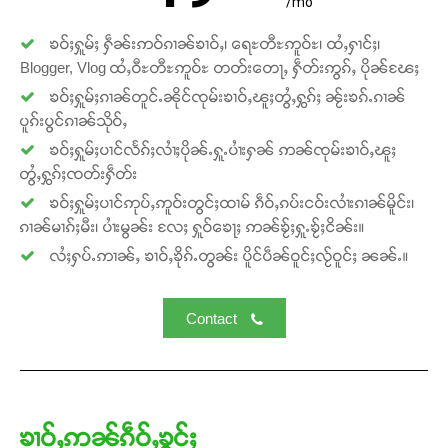
/mo
ၶဝ်ႈႁူမ်ႈ ႁဵၼ်းဢဝ်ၵၢၼ်ၶၢဝ်ႇ၊ ရေႊတီႊဢူဝ်ႊ၊ ထႆႇႁၢင်ႈ၊
Blogger, Vlog ထႆႇဝီႊတီႊဢူဝ်ႊ တတ်းတေႃႇ ႁဵတ်းဢွၵ်ႇ ပိုၼ်ၽႄႈ
ၶဝ်ႈႁူမ်ႈၵၢၼ်တူင်ႉၼိုင်ၸုမ်းၶၢဝ်ႇၽူႈတွႆႇႁွၵ်ႈ ၼႂ်းၶၵ်ႉၵၢၼ်
ပူၵ်းပွင်ၵၢၼ်သိုဝ်ႇ
Support SHAN
ၶဝ်ႈႁူမ်ႈပၢင်လႅၵ်ႈလၢႆႈပိုၼ်ႉႁူႉပၢႆးႁၼ် ဢၼ်ၸုမ်းၶၢဝ်ႇၽူႈ
တႃႇႁႂ်ႈသဵင်ၵၢင်ၸႂ်ၵူၼ်းမိူင်း ၵူႈတီႈၵူႈလႅၼ်ပေႃးတေၸွ
တွႆႇႁွၵ်ႈၸတ်းႁဵတ်း
တ်ႇ တူဝ်ႈလုမ်ႈၾႃႉၼၼ်ႉ ၶဝ်ႈႁူမ်ႈၵမ်ႉထႅမ် ၸုမ်းၶၢ
ၶဝ်ႈႁူမ်ႈပၢင်ဢုပ်ႇဢူဝ်းတွင်ႈထၢမ် ၵဵဝ်ႇၵပ်းငဝ်းလၢႆးၵၢၼ်မိူင်း၊
ဝ်ႇၽူႈတွႆႇႁွၵ်ႈ လႆႈယူႇၶႃႈဢေႃႈ။
ၵၢၼ်မၢၵ်ႈမီး၊ ပၢႆးမွၼ်း လႄႈ ႁူဝ်ၶေႃႈ ဢၼ်ၶႂ်ႈႁူႉၶႂ်ႈငိၼ်း။
လႆႈႁပ်ႉဢၢၼ်ႇ ၶၢဝ်ႇၶိုၵ်ႉတွၼ်း ပိူင်ပဵၼ်ဝူင်ႈလႂ်ဝူင်ႈ ၼၼ်ႉ။
Donate Now
Contact
ၶၢဝ်ႇဢၼ်ၵဵဝ်ႇၶွင်ႈ