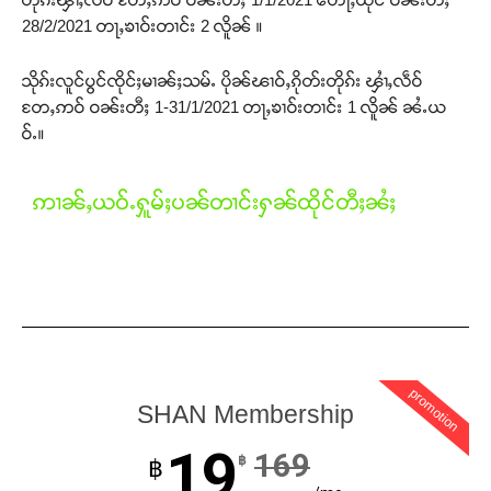
28/2/2021 တႃႇၶၢဝ်းတၢင်း 2 လိူၼ် ။
သိုၵ်းလူင်ပွင်ၸိုင်ႈမၢၼ်ႈသမ်ႉ ပိုၼ်ၽၢဝ်ႇၵိုတ်းတိုၵ်း ၾၢႆႇလဵဝ်
တႄႇဢဝ် ဝၼ်းတီႈ 1-31/1/2021 တႃႇၶၢဝ်းတၢင်း 1 လိူၼ် ၼႆႉယ
ဝ်ႉ။
ဢၢၼ်ႇယဝ်ႉႁူမ်ႈပၼ်တၢင်းႁၼ်ထိုင်တီႈၼႆႈ
promotion
SHAN Membership
19
169
฿
฿