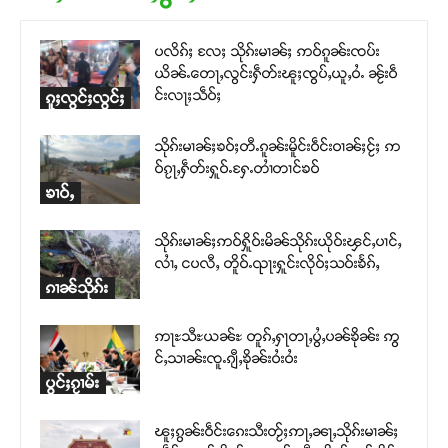
ပလိၵ်ႈ လႄႈ သိုၵ်းမၢၼ်ႈ ဢဝ်ၵူၼ်းၸပ်း
ယိၼ်ႉတေႃႇလွင်းႁဵတ်းၽူႈၸွပ်ႇယူႇဝႆႉ ၼႂ်းဝဵ
င်းလႃႈသဵဝ်ႈ
ၵူႈလွင်ႈလွင်ႈ
သိုၵ်းမၢၼ်ႈၶဝ်ႈတီႉၵူၼ်းမိူင်းဝဵင်းဝၢၼ်ႈငႂ်ႈ ဢ
ဝ်ၵႂႃႇႁဵတ်းႁူဝ်ႉႁႄႉတၢႆတၢင်ၶဝ်
ၶၢဝ်ႇ
သိုၵ်းမၢၼ်ႈဢဝ်ႁိူဝ်းမိၼ်သိုၵ်းယိုဝ်းၾင်ႇပၢင်ႇ
လၢႆႇ ငပလီႇ တိူဝ်ႉၺႃးႁူင်းလိုဝ်ႈသဝ်းၶႅၵ်ႇ
ၵၢၼ်သိုၵ်း
ဢႃႊသီႊယၼ်ႊ တူၵ်ႇႁႃတႃႇပွႆႇပၼ်ၶိုၼ်း ဢွ
င်ႇသၢၼ်းၸူႉၵျီႇၶိုၼ်းဝႆးဝႆး
ပွင်ႈၵႂၢမ်း
ၽူႈၵွၼ်းဝဵင်းၵေးသီးတႂ်ႈဢႃႇၼႃႇသိုၵ်းမၢၼ်ႈ