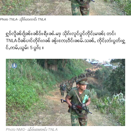
Photo TNLA- သိုၵ်းတဢၢင်း TNLA
ႁူဝ်လိူၼ်ၵျႅၼ်ႊၼိဝ်ႊရီႊၼႆႉမႃး သိုၵ်းလူင်ပွင်ၸိုင်ႈမၢၼ်ႈ တင်း
TNLA ပဵၼ်ပၢင်တိုၵ်းၵၼ် ၼႂ်းၸႄႈဝဵင်းၼမ်ႉသၼ်ႇ ၸိုင်ႈတႆးပွတ်းႁွ
င်ႇဢမ်ႇယွမ်း 5 ပွၵ်ႈ ။
Photo NMG- သိုၵ်းတဢၢင်း TNLA