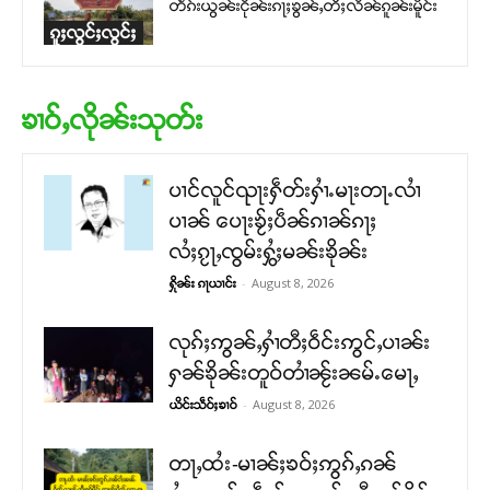
တဵၵ်းယွၼ်းငိုၼ်းၵႃႈၶွၼ်ႇတီႈလိၼ်ၵူၼ်းမိူင်း
ၵူႈလွင်ႈလွင်ႈ
ၶၢဝ်ႇလိုၼ်းသုတ်း
ပၢင်လူင်ၺႃးႁဵတ်းႁၢႆႉမႃးတႃႉလၢႆ
ပၢၼ် ​​ပေႃးၶႂ်ႈပဵၼ်ၵၢၼ်ၵႃႈ
လႆႈၵႂႃႇၸွမ်းႁွႆႈမၼ်းၶိုၼ်း
-
August 8, 2026
ႁိုၼ်း ၵႃယၢင်း
လုၵ်ႈဢွၼ်ႇႁၢႆတီႈဝဵင်းဢွင်ႇပၢၼ်း
ႁၼ်ၶိုၼ်းတူဝ်တၢႆၼႂ်းၼမ်ႉမေႃႇ
-
August 8, 2026
ယိင်းသဵဝ်ႈၶၢဝ်
တႃႇထႆး-မၢၼ်ႈၶဝ်ႈဢွၵ်ႇၵၼ်