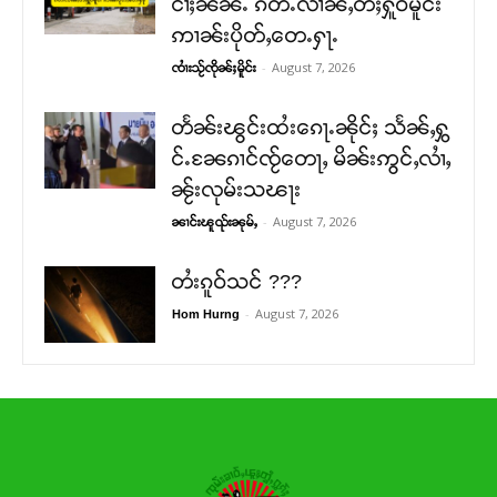
ငၢႆႈၼၼ်ႉ ၵဵတ်ႉလၢၼ်ႇတီႈႁူဝ်မိူင်း
ဢၢၼ်းပိုတ်ႇတေႉႁႃႉ
-
August 7, 2026
ၸၢႆးသႂ်ၸိုၼ်ႈမိူင်း
တႅၼ်းၽွင်းထႆးၵေႃႉၼိုင်ႈ သႅၼ်ႇႁွ
င်ႉၼႄၵၢင်ၸႂ်တေႃႇ မိၼ်းဢွင်ႇလၢႆႇ
ၼႂ်းလုမ်းသၽႃး
-
August 7, 2026
ၼၢင်းၽူၺ်းၼုမ်ႇ
တႆးၵူဝ်သင် ???
-
August 7, 2026
Hom Hurng