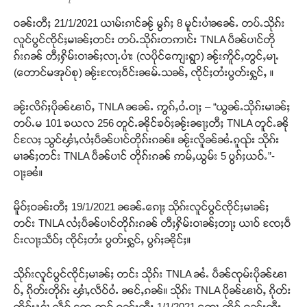
ဝၼ်းတီႈ 21/1/2021 ယၢမ်းၵၢင်ၼႂ် မွၵ်ႈ 8 မူင်းပၢႆၼၼ်ႉ တပ်ႉသိုၵ်း
လူင်ပွင်ၸိုင်ႈမၢၼ်ႈတင်း တပ်ႉသိုၵ်းတဢၢင်း TNLA ပဵၼ်ပၢင်တို
ၵ်းၵၼ် တီႈႁိမ်းဝၢၼ်ႈလႃႉပၢႆး (လပိုင်ကျေးရွာ) ၼႂ်းဢိူင်ႇတွင်ႇမႃႉ
(တောင်မအုပ်စု) ၼႂ်းၸႄႈဝဵင်းၼမ်ႉသၼ်ႇ ၸိုင်ႈတႆးပွတ်းႁွင်ႇ ။
ၼႂ်းလိၵ်ႈပိုၼ်ၽၢဝ်ႇ TNLA ၼၼ်ႉ ဢွၵ်ႇဝႆႉဝႃႈ – “ယွၼ်ႉသိုၵ်းမၢၼ်ႈ
တပ်ႉမ 101 ၶယလ 256 တူင်ႉၼိုင်ၶဝ်ႈၼႂ်းၼႃႈတီႈ TNLA တူင်ႉၼို
င်လႄႈ သွင်ၾၢႆႇလႆႈပဵၼ်ပၢင်တိုၵ်းၵၼ်။ ၼႂ်းလိူၼ်ၼႆႉၵူၺ်း သိုၵ်း
မၢၼ်ႈတင်း TNLA ပဵၼ်ပၢင် တိုၵ်းၵၼ် ဢမ်ႇယွမ်း 5 ပွၵ်ႈယဝ်ႉ”-
ဝႃႈၼႆ။
မိူဝ်ႈဝၼ်းတီႈ 19/1/2021 ၼၼ်ႉၵေႃႈ သိုၵ်းလူင်ပွင်ၸိုင်ႈမၢၼ်ႈ
တင်း TNLA လႆႈပဵၼ်ပၢင်တိုၵ်းၵၼ် တီႈႁိမ်းဝၢၼ်ႈတႃႈ ယၢဝ် ၸႄႈဝဵ
င်းလႃႈသဵဝ်ႈ ၸိုင်ႈတႆး ပွတ်းႁွင်ႇ ပွၵ်ႈၼိုင်ႈ။
သိုၵ်းလူင်ပွင်ၸိုင်ႈမၢၼ်ႈ တင်း သိုၵ်း TNLA ၼႆႉ ပဵၼ်ၸုမ်းပိုၼ်ၽၢ
ဝ်ႇ ၵိုတ်းတိုၵ်း ၾၢႆႇလဵဝ်ဝႆႉ ၼင်ႇၵၼ်။ သိုၵ်း TNLA ပိုၼ်ၽၢဝ်ႇ ၵိုတ်း
တိုၵ်းၾၢႆႇလဵဝ် တႄႇဢဝ် ဝၼ်းတီႈ 1/1/2021 တေႃႇထိုင် ဝၼ်းတီႈ