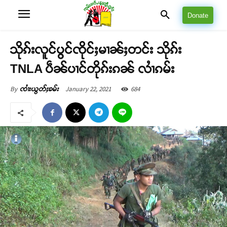
Donate
သိုၵ်းလူင်ပွင်ၸိုင်ႈမၢၼ်ႈတင်း သိုၵ်း
TNLA ပဵၼ်ပၢင်တိုၵ်းၵၼ် လၢႆၵမ်း
January 22, 2021
684
By
ၸၢႆးယွတ်ႈၶမ်း