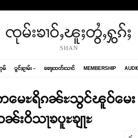
ၸုမ်းၶၢဝ်ႇၽူႈတွႆႇႁွၵ်ႈ
SHAN
တုမ်
ပွင်ႈၵႂၢမ်း
ၶေႃႈထတ်းသၢင်
MEMBERSHIP
AUDI
ူင်းဢမေႊရိၵၼ်ႊသွင်ၽူဝ်မေ
းဝၼ်းဝိသႃၶပူႊၶျႃႊ