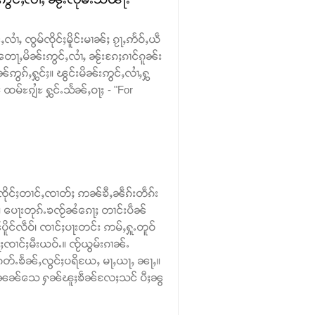
လၢႆႇ ၸွမ်ၸိုင်ႈမိူင်းမၢၼ်ႈ ၵႂႃႇဢႅဝ်ႇယဵ
တေႃႇမိၼ်းဢွင်ႇလၢႆႇ ၼႂ်းၵႄႈၵၢင်ၵူၼ်း
ဢွၵ်ႇႁွင်ႈ။ ၽွင်းမိၼ်းဢွင်ႇလၢႆႇႁွ
မ်ႊၵျႆႊ ႁွင်ႉသႅၼ်ႇဝႃႈ - "For
်ၸိုင်ႈတၢင်ႇၸၢတ်ႈ ဢၼ်ၶီႇၼဵၵ်းတဵၵ်း
း။ ပေႃးတုၵ်ႉၶၸႂ်ၼႆၵေႃႈ တၢင်းပဵၼ်
ိူင်လဵဝ်၊ ၸၢင်ႈပႃးတင်း ဢမ်ႇႁူႉတူဝ်
ၢင်ႈမီးယဝ်ႉ။ ၸႂ်ယွမ်းၵၢၼ်ႉ
တ်ႉၶႅၼ်ႇလွင်ႈပရိယႄႇ မႃႇယႃႇ ၼႃႇ။
ွၼ်ႉၼၼ်သေ ႁၼ်ၽူႈၶဵၼ်လႄႈသင် ပီႈၼွ