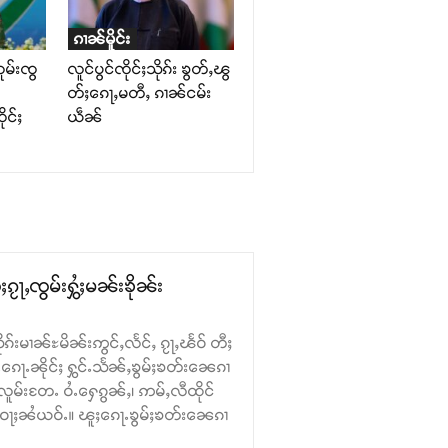
ၵၢၼ်မိူင်း
ူမ်းၸွ
လူင်ပွင်ၸိုင်ႈသိုၵ်း ၶွတ်ႇၽွ
တ်ႈၵေႃႇမတီႇ ၵၢၼ်ငမ်း
ုင်ႈ
ယဵၼ်
ၵႂႃႇၸွမ်းႁွႆႈမၼ်းၶိုၼ်း
ုၵ်းမၢၼ်ႊမိၼ်းဢွင်ႇလႅင်ႇ ၵႂႃႇၽႅဝ် တီႈ
ေႃႉၼိုင်ႈ ႁွင်ႉသႅၼ်ႇၶွမ်ႈၶတ်း​​ၼေၵၢ
လူမ်းတႄႉ ဝႆႉ​​ႁေၵွၼ်ႇ၊ ဢမ်ႇလီထိုင်
း ဝႃႈၼႆယဝ်ႉ။ ၽူႈ​​ၵေႃႉၶွမ်ႈၶတ်း​​ၼေၵၢ