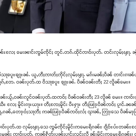
တၼ်ႊလႄႈ မေးၼၢင်းၸွမ်ၸိုင်ႈ တူင်ႉတၵ်ႉထိုင်ၸၢဝ်းပုတ်ႉ တင်းလုမ်ႈၾႃႉ ၼႂ
ဝိသႃၶပူႊၶျႃႊၼႆႉ ယူႇတီႈၸၢတ်ႈၸိုင်ႈလုမ်ႈၾႃႉ မၵ်းမၼ်ႈပဵၼ် တၢင်းၵၢ
ဢွၵ်ႇတႄႉ ဝၼ်းပုတ်ႉထ ဝိသႃၶပူႊ ၶျႃႊၼႆႉ ပဵၼ်ဝၼ်းတီႈ 22 လိူၼ်မေႊ။
းယႂ်ႇဝၼ်းလူင်ဝၼ်းပုတ်ႉထၸဝ်ႈ ပဵၼ်ဝၼ်းတီႈ 23 လိူၼ် မေႊ။ ၸၢဝ်းပုတ်ႉၼ
သီႊ လႄႈ မိူင်းၵႃႊယႃႊ။ တီႈၸႄႈမိူင်း ပီႊႁႃႊ တီႈၽြႃးပဵၼ်ၸဝ်ႈ ပႂၢင်ႉၼ
းၵႂႃႇၵၼ်ႇတေႃးဝႆႈသႃတီႈ ဢၼ်ၽြႃးပဵၼ်ၸဝ်ႈလႆႈ ၺၢၼ်ႇ တြႃးသေ ပဵၼ်မႃ
ၢဝ်းပုတ်ႉထ လုမ်ႈၾႃႉသေ ၸွမ်ၸိုင်ႈမိူင်းဢမေႊရိၵၼ်ႊ ၵျဵဝ်ႊပႆႊတၼ်ႊလ
မၼ်ႈ ၸၢဝ်းပုတ်ႉ ဢၼ်ႁဵတ်းပုၼ်ႈပၢင်ႈလွင်ႈလီ ၼႂ်းမိူင်းဢမေႊရိၵၼ်ႊ၊ တို