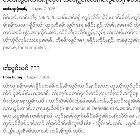
-
August 7, 2026
ၼၢင်းၽူၺ်းၼုမ်ႇ
မိူဝ်ႈၼႆႉ ဝၼ်းတီႈ 7/8/2026 ယၢမ်းၵၢင်ၼႂ် ၸွမ်ၸိၵ်းသိုၵ်းမၢၼ်ႈမိၼ်းဢွင်ႇ
မ်ႈၼႂ်းသၽႃး မိူင်းထႆး ၺႃးတႅၼ်းၽွင်းၵေႃႉၼိုင်ႈ ႁွင်ႉသႅၼ်ႇၼႄၵၢင် ၸႂ်
တင်းၼမ် ၾၢႆႇၼႃႈသိုဝ်ႇၶၢဝ်ႇ ထိုင်တီႈပလိၵ်ႈႁူမ်ႇလူမ်ႈ လႆႈလၢၵ်ႈတူဝ်ၸၼ်
တ်ႈထိုင်လုမ်းသၽႃးၼၼ်ႉ တႅၼ်းၽွင်းၵေႃႉၼိုင်ႈၸိုဝ်ႈႁွင်ႉ ဢၼုသွၼ်ႊ ထ
peace, for humanity"...
တႆးၵူဝ်သင် ???
-
August 7, 2026
Hom Hurng
လႆႈယူႇၼႂ်းဝၢၼ်ႈမိူင်းဢၼ်ဢမ်ႇမီးလွင်ႈထၢင်ႇႁၢင်ႈလႄႈ ယူႇတႂ်ႈလူင်ပွင
တဵင် ၵူၼ်းမိူင်းယူႇၼၼ်ႉ လႆႈတုၵ်ႉၶတူဝ်ၵူၺ်းဢမ်ႇၵႃး လႆႈတုၵ်ႉၶၸႂ်ပႃ
ပၢႆးၸႂ်ပႃးမႃးၸွမ်းယဝ်ႉ။ တၢင်းပဵၼ်ပၢႆးၸႂ်ၼႆၼၼ်ႉဢမ်ႇၸႂ်ႈၸင်းၽူႈၶဵၼ်ပ
သေယွမ်းၵၢၼ်ႉတေႃႇၽူႈၶဵၼ်(Subconscious Defeatism) ဝႆႉၼၼ်ႉၵေႃႈၸ
တေႃႇၽူႈၶဵၼ်ဢၼ်ဝႃႈၼႆႉ လွင်ႈႁၼ်ၽူႈၶဵၼ်ပဵၼ်ၵူၼ်းလၵ်းလိင်းၼႃႇ ၵ
တူဝ်ၶဝ်ပဵၼ်ၶုၼ်သၢင် ၸႂ်ၶဝ်ပဵၼ်ၽီလူးၽီၽၢႆး - ၸိူဝ်းၼႆႉယဝ်ႉ။ ယ
င်ႉၾၢႆႇၽူႈၶဵၼ်လႄႈသင် ဢမ်ႇၶႂ်ႈႁူပ်ႉထူပ်း...