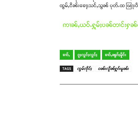
ထွမ်ႇငိၼ်းၶေႃႈသင်ႇသွၼ် ပုတ်ႉထ ၽြႃး
ဢၢၼ်ႇယဝ်ႉႁူမ်ႈပၼ်တၢင်းႁၼ်ထ
ၶၢဝ်ႇ
ၵူႈလွင်ႈလွင်ႈ
ၶၢဝ်ႇၼွၵ်ႈမိူင်း
TAGS
ၸွမ်ၸိုင်ႈ
ဝၼ်းလိူၼ်ႁူၵ်းမူၼ်း