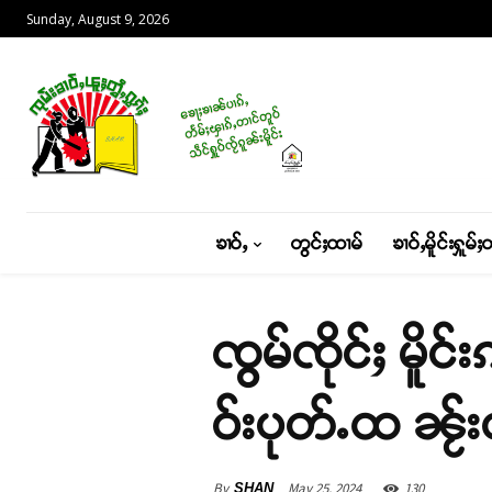
Sunday, August 9, 2026
ၶၢဝ်ႇ
တွင်ႈထၢမ်
ၶၢဝ်ႇမိူင်းႁူမ်ႈ
ၸွမ်ၸိုင်ႈ မိ
ဝ်းပုတ်ႉထ ၼႂ်
By
May 25, 2024
130
SHAN