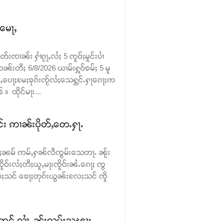
ႉမေႃႇ
းၸၢၼ်း ႁၢႆၵႂႃႇလႆႈ 5 ၸူဝ်ႈမူင်းပၢႆ
ဝၼ်းတီႈ 6/8/2026 ယၢမ်းႁူဝ်ၶမ်ႈ 5 မူ
ဝ်ႇပေႃႈမႄႈၶုၵ်းၸႂ်လႆႈသေႁွင်ႉႁႃၵေႃႈဢ
 ထိုင်မႃး...
င်း ဢၢၼ်းပိုတ်ႇတေႉႁႃႉ
 ၵမ်ႈၼမ် ဢမ်ႇႁၼ်လီၸွမ်းသေတႃႉ ၼႂ်း
ူဝ်းလႆႈတီႈယူႇမႃးၸိူဝ်းၼႆႉၵေႃႈ ၸွ
ႈသင် ၶေႃႈတုၵ်းယွၼ်းလႄႈသင် ၸိူ
ဢွင်ႇလၢႆႇ ၼႂ်းလုမ်းသၽႃး