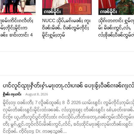
ၵၢၼ်မိူင်း
ၵၢၼ်မိူင်း
ႃၶမ်းဢိင်းၵလဵတ်ႈ
NUCC သိုပ်ႇမၵ်းမၼ်ႈ ဢူး
သိုၵ်းတဢၢင်း ႁူမ်ၸ
မ်ႈၸိုင်ႈမိူင်းဢ
ဝိၼ်းမိၼ်ႉ ပဵၼ်ၸွမ်ၸိုင်ႈ
မ်း မိၼ်းဢွင်ႇလၢႆႇ
ၼ်ႊ ၶၢဝ်းတၢင်း 4
မိူင်းႁူမ်ႈတုမ်
လႆႈၶိုၼ်ႈပဵၼ်ၸွမ်ၸိ
ပၢင်လူင်ၺႃးႁဵတ်းႁၢႆႉမႃးတႃႉလၢႆပၢၼ် ​​ပေႃးၶႂ်ႈပဵၼ်ၵၢၼ်ၵႃႈလႆႈ
-
August 8, 2026
ႁိုၼ်း ၵႃယၢင်း
မိူဝ်ႈဝႃး ဝၼ်းတီႈ 7 လိူၼ်ထူၼ်ႈ 8 ပီ 2026 ယၢမ်းၽွင်း ၸွမ်ၸိုင်ႈၸုမ်းသိ
လုမ်းတႅၼ်းၽွင်းမိူင်းထႆးၼၼ်ႉ လႆႈၺႃးၽူႈ တႅၼ်းၽွင်း ၽၢႆႇၶတ်းၶၢၼ်ႉ​​ၵ
င်ၸႂ်။ ယူႇတီႈလူင်ပွင်ၸိုင်ႈထႆး ၵပ်းသိုပ်ႇတိတ်း​​တေႃႇၵၼ်ၸွမ်းသဵင်ၸွမ်း
တီႈ မွၵ်ႇႁွင်ႉတူဝ်လိပ်းမိၼ်းဢွင်ႇလႅင်ႇ ၶဝ်ႈထိုင်မႃးၼႂ်းလုမ်းတႅၼ်းၽွင်
င်ၸႂ်ၼႆႉ ၸိုဝ်ႈဝႃႈ Dr. ဢၼုသွၼ်...