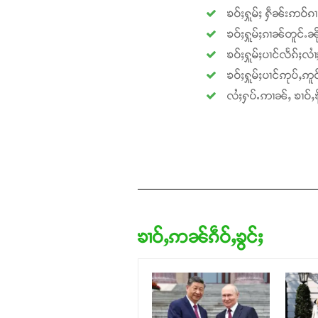
ၶဝ်ႈႁူမ်ႈ ႁဵၼ်းဢဝ်ၵ
ၶဝ်ႈႁူမ်ႈၵၢၼ်တူင်ႉၼို
ၶဝ်ႈႁူမ်ႈပၢင်လႅၵ်ႈလၢ
ၶဝ်ႈႁူမ်ႈပၢင်ဢုပ်ႇဢူဝ
လႆႈႁပ်ႉဢၢၼ်ႇ ၶၢဝ်ႇၶို
ၶၢဝ်ႇဢၼ်ၵဵဝ်ႇၶွင်ႈ