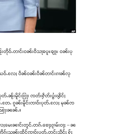
်းတိုဝ်ႉတၢင်းဝၼ်းဝိသႃၶပူႊၶျႃႊ ဝၼ်းပု
ၼ်ယဝ်ႉလႄႈ ပဵၼ်ဝၼ်းပဵၼ်တၢင်းၵၢၼ်လု
ႂ်းမိူင်းၵြႃး ၸတ်းႁဵတ်းပွႆးၾိင်ႈ
ၼ်ႉတႄႉ ၵူၼ်းမိူင်းၸၢဝ်းပုတ်ႉလႄႈ မုၼ်ၸ
းၽြႃးၼၼ်ႉ။
ႄႈမေးၼၢင်းတူင်ႉတၵ်ႉၶေႃႈၵႂၢမ်းဝႃႈ – ၼ
ၵ်းသူၼ်းထိုင်ၸၢဝ်းပုတ်ႉတင်းသဵင်ႈ ႁႂ်ႈ