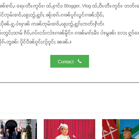
ၢၼ်ၶၢဝ်ႇ၊ ရေႊတီႊဢူဝ်ႊ၊ ထႆႇႁၢင်ႈ၊ Blogger, Vlog ထႆႇဝီႊတီႊဢူဝ်ႊ တတ်း
င်ၸုမ်းၶၢဝ်ႇၽူႈတွႆႇႁွၵ်ႈ ၼႂ်းၶၵ်ႉၵၢၼ်ပူၵ်းပွင်ၵၢၼ်သိုဝ်ႇ
ႆႈပိုၼ်ႉႁူႉပၢႆးႁၼ် ဢၼ်ၸုမ်းၶၢဝ်ႇၽူႈတွႆႇႁွၵ်ႈၸတ်းႁဵတ်း
်းတွင်ႈထၢမ် ၵဵဝ်ႇၵပ်းငဝ်းလၢႆးၵၢၼ်မိူင်း၊ ၵၢၼ်မၢၵ်ႈမီး၊ ပၢႆးမွၼ်း လႄႈ ႁူဝ်ၶေ
ၵ်ႉတွၼ်း ပိူင်ပဵၼ်ဝူင်ႈလႂ်ဝူင်ႈ ၼၼ်ႉ။
Contact