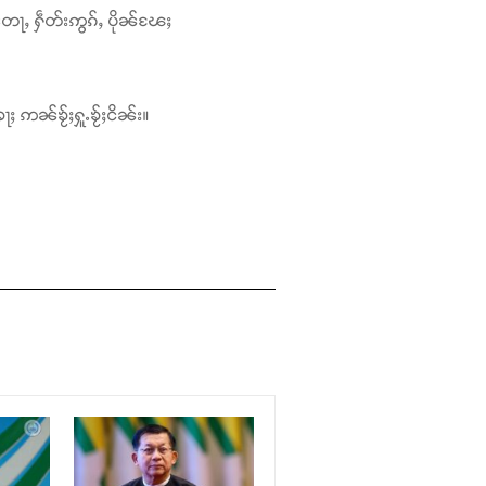
တေႃႇ ႁဵတ်းဢွၵ်ႇ ပိုၼ်ၽႄႈ
ႃႈ ဢၼ်ၶႂ်ႈႁူႉၶႂ်ႈငိၼ်း။