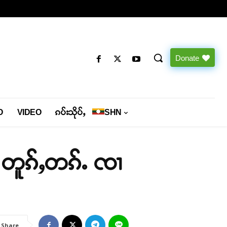
Donate
O
VIDEO
ၵပ်းသိုပ်ႇ
SHN
း တူၵ်ႇတၵ်ႉ ၸၢ
Share