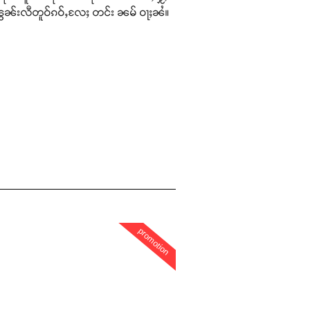
ၽွၼ်းလီတူဝ်ၵဝ်ႇလႄႈ တင်း ၼမ် ဝႃႈၼႆ။
promotion