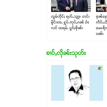
ၶၢဝ်ႇ
ၶၢဝ်ႇ
ၸွမ်ၸိုင်ႈ ရတ်ႉသျႃႊ တင်း
ၶုၼ်ႁေ
မိူင်းၶႄႇ ႁူပ်ႉဢုပ်ႇၵၼ် ဝၢႆး
ဢႅဝ်ႇယဵ
လင် ထရမ်ႉ ပွၵ်ႈၶိုၼ်း
မေႊရိၵ
ဝၼ်း
ၶၢဝ်ႇလိုၼ်းသုတ်း