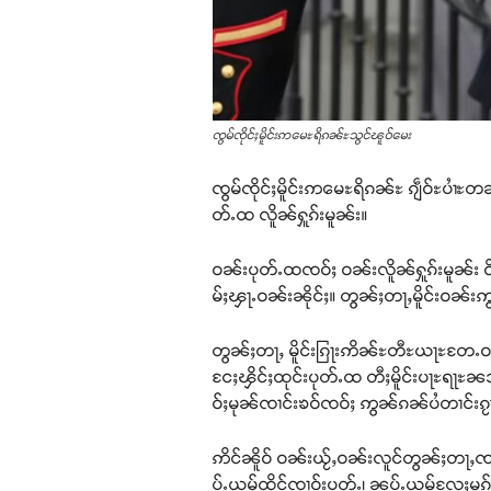
ၸွမ်ၸိုင်ႈမိူင်းဢမေႊရိၵၼ်ႊသွင်ၽူဝ်မေး
ၸွမ်ၸိုင်ႈမိူင်းဢမေႊရိၵၼ်ႊ ၵျဵဝ်ႊပၢႆႊ
တ်ႉထ လိူၼ်ႁူၵ်းမူၼ်း။
ဝၼ်းပုတ်ႉထၸဝ်ႈ ဝၼ်းလိူၼ်ႁူၵ်းမူၼ်း 
မ်ႈၾႃႉဝၼ်းၼိုင်ႈ။ တွၼ်ႈတႃႇမိူင်းဝၼ်း
တွၼ်ႈတႃႇ မိူင်းၵြႃးဢိၼ်ႊတီႊယႃႊတႄႉဝၼ်
ငႄႈၾိင်ႈထုင်းပုတ်ႉထ တီႈမိူင်းပႃႊရႃႊၼ
ဝ်ႈမုၼ်ၸၢင်းၶဝ်ၸဝ်ႈ ဢွၼ်ၵၼ်ပႆတၢင်
ဢိင်ၼိူဝ် ဝၼ်းယႂ်ႇဝၼ်းလူင်တွၼ်ႈတႃႇၸ
ပ်ႉယမ်ထိုင်ၸၢဝ်းပုတ်ႉ၊ ၼပ်ႉယမ်လႄႈမၵ်း