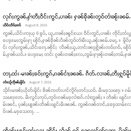
လုၵ်ႈဢွၼ်ႇႁၢႆတီႈဝဵင်းဢွင်ႇပၢၼ်း ႁၼ်ၶိုၼ်းတူဝ်တၢႆၼႂ်းၼမ်
-
August 8, 2026
ယိင်းသဵဝ်ႈၶၢဝ်
ဢွၼ်ႇယိင်းဢႃယု 6 ၶူပ်ႇ ယူႇဝၢၼ်ႈၼွင်ယႄး ဝဵင်းဢွင်ႇပၢၼ်း ၸိုင်ႈတႆးပွတ်
ပေႃႈမႄႈၸွမ်းႁႃ ၽိူဝ်ႇႁၼ်ၶိုၼ်းပဵၼ်တူဝ်တၢႆမီးယူႇၼႂ်းၼမ်ႉမေႃႇ ။ မိူဝ်ႈ
င်း လုၵ်ႈဢွၼ်ႇယိင်းၵေႃႉၼိုင်ႈ လဵၼ်ႈယူႇတၢင်းၼႃႈႁိူၼ်းၸဝ်ႈၵဝ်ႇ ၽိူ
မ်ႇႁၼ်ယဝ်ႉ။ ပေႃႈမႄႈ တင်း ၵူၼ်းဝၢၼ်ႈလႄႇၸွမ်းႁႃၼႂ်းဝၢၼ်ႈဢမ်ႇႁၼ် ။
တႃႇထႆး-မၢၼ်ႈၶဝ်ႈဢွၵ်ႇၵၼ်ငၢႆႈၼၼ်ႉ ၵဵတ်ႉလၢၼ်ႇတီႈႁူဝ်မိူ
-
August 7, 2026
ၸၢႆးသႂ်ၸိုၼ်ႈမိူင်း
သိုၵ်းမၢၼ်ႈယိုတ်းမိူင်း ၶိၼ်ၸတ်းပၢင်လိူၵ်ႈတင်ႈယဝ်ႉ မီးမႃးသၽႃး ။
သၽႃးတႄႉ မီးလွင်ႈဢုပ်ႇဢူဝ်းၵၼ်မႃးလၢႆၶၵ်ႉလၢႆတွၼ်ႈ ။ တႅၼ်း ၽွင်းၸိ
မ်းၼင်ႇ ပုၼ်ႈၽွၼ်းတႅၼ်းၽွင်းမီးၼၼ်ႉ ဢွၼ်ၵၼ်တၢင်ႇၶေႃႈထၢမ်လႄ
ဝ်းၼႆႉမႃးသေတႃႉ ...
တႅၼ်းၽွင်းထႆးၵေႃႉၼိုင်ႈ သႅၼ်ႇႁွင်ႉၼႄၵၢင်ၸႂ်တေႃႇ မိၼ်း