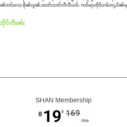
ပဵၼ်ၸဝ်ႈသေ ၶိုၼ်းဝူၼ်ႉထတ်းသၢင်လီလီယဝ်ႉ ဢဝ်မႃးတိုဝ်းၵမ်တႃႇပဵၼ်
ိုင်တီႈၼႆႈ
SHAN Membership
19
169
฿
฿
/mo