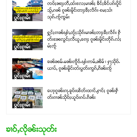
ၸဝ်ႈၼႃႈတီႇထႆးလႄႈမၢၼ်ႈ ၶဵင်ႈၶႅင်ပၵ်းပိူင်
သႂ်ႇၵၼ် ၵူၼ်းမိူင်းတႃႈၶီႈလဵၵ်း-မႄႈသၢႆ
သုၵ်ႉၸႂ်ၸွမ်း
ပွင်ႈၵႂၢမ်း
ႁွင်ႈၵၢၼ်ၾၢႆႇတႂ်ႈသိုၵ်းမၢၼ်ႈတႃႈၶီႈလဵၵ်း ႁဵ
တ်းၼႄလွင်ႈလီယူႇၵေႃႈ ၵူၼ်းမိူင်းတိုၵ်ႉလႆႈ
မႆႈၸႂ်
ပွင်ႈၵႂၢမ်း
ၶၼ်ၼမ်ႉမၼ်းၸိူဝ်ႉၾႆးဢမ်ႇၼိမ် ၊ ႁႃသိုဝ်ႉ
ယၢပ်ႇ ၵူၼ်းမိူင်းတႆးပွတ်းဢွၵ်ႇၵိၼ်းၸႂ်
ပွင်ႈၵႂၢမ်း
ပေႃးၵူၼ်းၵႃႉၶူဝ်းၽိတ်းထၢင်ႇႁၢင်ႈ ၵူၼ်းႁဵ
တ်းၵၢၼ်သိုဝ်ႈယူဝ်းၵပ်ႉၵိၼ်း
ပွင်ႈၵႂၢမ်း
ၶၢဝ်ႇလိုၼ်းသုတ်း