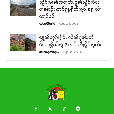
သိုၵ်းမၢၼ်ႈၶဝ်ႈတီႉၵူၼ်းမိူင်းဝဵင်း
ဝၢၼ်ႈငႂ်ႈ ဢဝ်ၵႂႃႇႁဵတ်းႁူဝ်ႉႁႄႉတၢႆ
တၢင်ၶဝ်
-
August 5, 2026
ယိင်းသဵဝ်ႈၶၢဝ်
ၾူၼ်တူၵ်းႁႅင်း လိၼ်ၵူၼ်ႇတဵ
င်ၺႃးႁိူၼ်းၵွႆ 2 လင် တီႈမိူင်းၵုတ်ႈ
-
August 5, 2026
ၼၢင်းၽူၺ်းၼုမ်ႇ