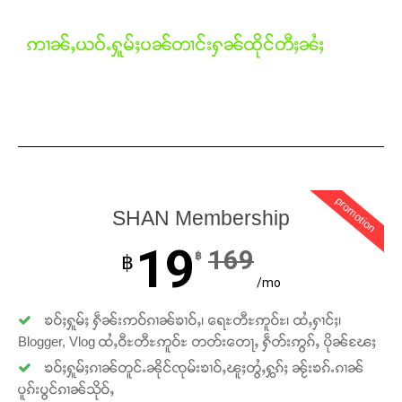
ဢၢၼ်ႇယဝ်ႉႁူမ်ႈပၼ်တၢင်းႁၼ်ထိုင်တီႈၼႆႈ
Support SHAN
တႃႇႁႂ်ႈသဵင်ၵၢင်ၸႂ်ၵူၼ်းမိူင်း ၵူႈတီႈၵူႈလႅၼ်ပေႃးတေၸွ
တ်ႇ တူဝ်ႈလုမ်ႈၾႃႉၼၼ်ႉ ၶဝ်ႈႁူမ်ႈၵမ်ႉထႅမ် ၸုမ်းၶၢ
ဝ်ႇၽူႈတွႆႇႁွၵ်ႈ လႆႈယူႇၶႃႈဢေႃႈ။
promotion
Donate Now
SHAN Membership
19
169
฿
฿
/mo
ၶဝ်ႈႁူမ်ႈ ႁဵၼ်းဢဝ်ၵၢၼ်ၶၢဝ်ႇ၊ ရေႊတီႊဢူဝ်ႊ၊ ထႆႇႁၢင်ႈ၊
Blogger, Vlog ထႆႇဝီႊတီႊဢူဝ်ႊ တတ်းတေႃႇ ႁဵတ်းဢွၵ်ႇ ပိုၼ်ၽႄႈ
ၶဝ်ႈႁူမ်ႈၵၢၼ်တူင်ႉၼိုင်ၸုမ်းၶၢဝ်ႇၽူႈတွႆႇႁွၵ်ႈ ၼႂ်းၶၵ်ႉၵၢၼ်
ပူၵ်းပွင်ၵၢၼ်သိုဝ်ႇ