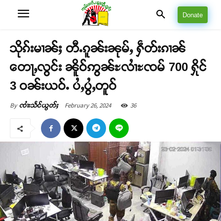
Donate
သိုၵ်းမၢၼ်ႈ တီႉၵူၼ်းၼုမ်ႇ ႁဵတ်းၵၢၼ်
တေႃႇလွင်း ၼိူဝ်ဢွၼ်ႊလၢႆႊၸမ် 700 ႁိုင်
3 ဝၼ်းယဝ်ႉ ပႆႇပွႆႇတူဝ်
February 26, 2024
36
By
ၸၢႆးသႅင်ယွတ်ႈ