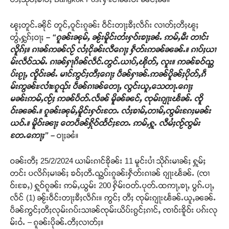
ၽူႈတူင်ႉၼိုင် တူင်ႇဝူင်းၵူၼ်း ဝဵင်းတႃႈၶီႈလဵၵ်း လၢတ်ႈတီႈၽူႈ
တွႆႇႁွၵ်ႈဝႃႈ
– “ၵူၼ်းၼုမ်ႇ ၼႂ်းမိူင်းတႆးႁဝ်းၶႃႈၼႆႉ ဢမ်ႇမီး တၢင်း
လိူၵ်ႈ။ ၵၢၼ်ဢၼ်လႂ် လႆႈငိုၼ်းလီၵေႃႈ ႁဵတ်းဢၼ်ၼၼ်ႉ။ ၵၢပ်ႈယၢ
မ်းလဵဝ်သမ်ႉ ၵၢၼ်ႁႃၵိၼ်လဵင်ႉတွင်ႉယၢပ်ႇၽိုတ်ႇ လူး။ ဢၼ်ၶဝ်ၺွ
ပ်းၵႂႃႇ ၸိူဝ်းၼႆႉ မၢင်ဢွင်ႈတီႈၵေႃႈ ပဵၼ်ႁၢၼ်ႉဢၼ်ပိူၼ်ႈပိုတ်ႇၵဵ
မ်းဢွၼ်ႊလၢႆႊၵူၺ်း ပဵၼ်ၵၢၼ်တေႃႇ လွင်းယူႇသေတႃႉၵေႃႈ
မၼ်းဢမ်ႇၸႂ်ႈ ဢၼ်ပႅတ်ႉလႅၼ် မိူၼ်ၼင်ႇ ၸုမ်းၵျႃးၽႅၼ်ႉ ၸိူ
ဝ်းၼၼ်ႉ။ ၵူၼ်းၼုမ်ႇမိူင်းႁဝ်းတႄႉ လႆႈၶၢမ်ႇတၢမ်ႇၸွမ်းၵႄႈမၼ်း
ယဝ်ႉ။ မိူဝ်းၼႃႈ တေပဵၼ်ႁိုဝ်ထႅင်ႈတႄႉ ဢမ်ႇႁူႉ လီမႆႈၸႂ်ၸွမ်း
တႄႉဢေႃႈ” –
ဝႃႈၼႆ။
ဝၼ်းတီႈ 25/2/2024 ယၢမ်းၵၢင်ၶိုၼ်း 11 မူင်းပၢႆ သိုၵ်းမၢၼ်ႈ ႁူမ်ႈ
တင်း ပလိၵ်ႈမၢၼ်ႈ ၶဝ်ႈတီႉၺွပ်းၵူၼ်းႁဵတ်းၵၢၼ် ၵျႃးၽႅၼ်ႉ (ၸၢ
ဝ်းၶႄႇ) ႁူဝ်ၵူၼ်း ဢမ်ႇယွမ်း 200 ႁိမ်းဝတ်ႉပုတ်ႉထဢႃႇၶႃႇ ပွၵ်ႉပႃႇ
လႅင် (1) ၼႂ်းဝဵင်းတႃႈၶီႈလဵၵ်း။ ဢွင်ႈ တီႈ ၸုမ်းၵျႃးၽႅၼ်ႉယူႇၼၼ်ႉ
ပဵၼ်ဢွင်ႈတီႈလုမ်းၵပ်းသၢၼ်ၸုမ်းယိပ်းၵွင်ႈၵၢင်ႇ ၸၢဝ်းၶိူဝ်း ပၵ်းလု
မ်းဝႆႉ – ၵူၼ်းပိုၼ်ႉတီႈလၢတ်ႈ။