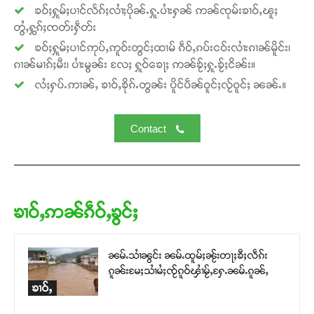
ၶဝ်ႈႁူမ်ႈပၢင်လႅၵ်ႈလၢႆႈပိုၼ်ႉႁူႉပၢႆးႁၼ် ဢၼ်ၸုမ်းၶၢဝ်ႇၽူႈ
တွႆႇႁွၵ်ႈၸတ်းႁဵတ်း
ၶဝ်ႈႁူမ်ႈပၢင်ဢုပ်ႇဢူဝ်းတွင်ႈထၢမ် ၵဵဝ်ႇၵပ်းငဝ်းလၢႆးၵၢၼ်မိူင်း၊
ၵၢၼ်မၢၵ်ႈမီး၊ ပၢႆးမွၼ်း လႄႈ ႁူဝ်ၶေႃႈ ဢၼ်ၶႂ်ႈႁူႉၶႂ်ႈငိၼ်း။
လႆႈႁပ်ႉဢၢၼ်ႇ ၶၢဝ်ႇၶိုၵ်ႉတွၼ်း ပိူင်ပဵၼ်ဝူင်ႈလႂ်ဝူင်ႈ ၼၼ်ႉ။
Contact
ၶၢဝ်ႇဢၼ်ၵဵဝ်ႇၶွင်ႈ
ၼမ်ႉသၢႆၼွင်း ၼမ်ႉထူမ်ႈၼႂ်းတႃႈၶီႈလဵၵ်း
ၵူၼ်းမႄႈသၢႆမႆႈၸႂ်ၵူဝ်ၾၢႆမႂ်ႇႁႄႉၼမ်ႉၵူၼ်ႇ
ၶၢဝ်ႇ