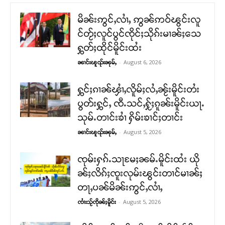
မိၼ်းဢွင်ႇလၢႆႇ ဢွၼ်ဢဝ်ၽွင်းလူ
င်တႂ်ႈလူင်ပွင်ၸိုင်ႈသိုၵ်းမၢၼ်ႈသေ
ႁွတ်ႈထိုင်မိူင်းထႆး
-
August 6, 2026
ၼၢင်းၽူၺ်းၼုမ်ႇ
ႁွင်ႈၵၢၼ်ၾၢႆႇလိူမ်ႈလႆႇၼႂ်းမိူင်းတႆး
ပွတ်းႁွင်ႇ ၸီႉသင်ႇႁႂ်ႈၵူၼ်းမိူင်းယႃႉ
သုမ်ႉတၢင်းၶၢႆ ႁိမ်းၶၢင်ႈတၢင်း
-
August 5, 2026
ၼၢင်းၽူၺ်းၼုမ်ႇ
ၸုမ်းႁၵ်ႉသႃမႄႈၼမ်ႉမိူင်းထႆး ယို
ၼ်ႈလိၵ်ႈၸူးလုမ်းၽွင်းတၢင်မၢၼ်ႈ
တႃႇပၼ်မိၼ်းဢွင်ႇလၢႆႇ
-
August 5, 2026
ၸၢႆးသႂ်ၸိုၼ်ႈမိူင်း