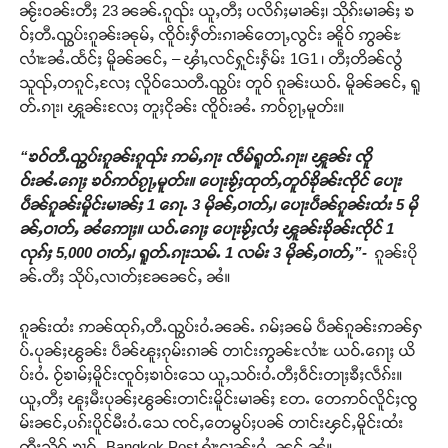
ၼႂ်းဝၼ်းတီႈ 23 ၼၼ်ႉၵူၺ်း ယူႇတီႈ ပလိၵ်ႈမၢၼ်ႈ၊ သိုၵ်းမၢၼ်ႈ ၶ
ဝ်ႈတီႉၺွပ်းၵူၼ်းၼုမ်ႇ ၸိူဝ်းႁဵတ်းၵၢၼ်တေႃႇလွင်း ၼိူဝ် ဢွၼ်ႊ
လၢႆႊၼႆႉထႅင်ႈ မိူၼ်ၼင်ႇ – ၾၢႆႇလင်ႁူင်းႁႅမ်း 1G1 ၊ တီႈတိၼ်လွႆ
သူၺ်ႇတၵူင်ႇလႄႈ လိူဝ်သေတီႉၺွပ်း တူဝ် ၵူၼ်းယဝ်ႉ မိူၼ်ၼင်ႇ ရူ
တ်ႉၵႃး၊ ၾူၼ်းလႄႈ တူႈငိုၼ်း ၸိူဝ်းၼႆႉ ဢဝ်ၵႂႃႇမူတ်း။
“ၶဝ်တီႉၺွပ်းၵူၼ်းၵူၺ်း ဢမ်ႇၵႃး ၸဵမ်ရူတ်ႉၵႃး၊ ၾူၼ်း ၸိူ
ဝ်းၼႆႉၵေႃႈ ၶဝ်ဢဝ်ၵႂႃႇမူတ်း။ ပေႃးၶႂ်ႈထုတ်ႇတူဝ်ၶိုၼ်းၸိုင် ပေႃး
ပဵၼ်ၵူၼ်းမိူင်းမၢၼ်ႈ 1 ၵေႃႉ 3 မိုၼ်ႇဝၢတ်ႇ၊ ပေႃးပဵၼ်ၵူၼ်းထႆး 5 မို
ၼ်ႇဝၢတ်ႇ ၼႆဢေႃႈ။ ယဝ်ႉၵေႃႈ ပေႃးၶႂ်ႈလႆႈ ၾူၼ်းၶိုၼ်းၸိုင် 1
လုၵ်ႈ 5
,000 ဝၢတ်ႇ၊ ရူတ်ႉၵႃးသမ်ႉ 1 လမ်း 3 မိုၼ်ႇဝၢတ်ႇ”-
ၵူၼ်းပို
ၼ်ႉတီႈ သိုပ်ႇလၢတ်ႈၼႄၼင်ႇ ၼႆ။
ၵူၼ်းထႆး ဢၼ်ထုၵ်ႇတီႉၺွပ်းဝႆႉၼၼ်ႉ ၵမ်ႈၼမ် ပဵၼ်ၵူၼ်းဢၼ်ႁ
ပ်ႉပုၼ်ႈၽွၼ်း ပဵၼ်ၽူႈၵုမ်းၵၢၼ် တၢင်းဢွၼ်ႊလၢႆႊ ယဝ်ႉၵေႃႈ ယိ
ပ်းဝႆႉ ဝႂ်ၶၢမ်ႈမိူင်းၸူဝ်ႈၶၢဝ်းသေ ယူႇသဝ်းဝႆႉတီႈဝဵင်းတႃႈၶီႈလဵၵ်း။
ယူႇတီႈ ၽူႈမီးပုၼ်ႈၽွၼ်းတၢင်းမိူင်းမၢၼ်ႈ တႄႉ တေဢဝ်လိူင်ႈၸွ
မ်းၼင်ႇပၵ်းပိူင်မီးဝႆႉသေ ၸင်ႇတေမွပ်ႈပၼ် တၢင်းၾင်ႇမိူင်းထႆး
တီႈသိုဝ်ႇၶၢဝ်ႇ Bangkok Post ႁၢႆးငၢၼ်းဝႆႉ ၼင်ႇၼႆ။