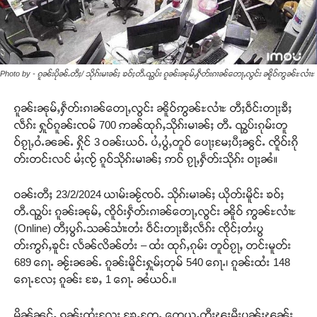
Photo by - ၵူၼ်းပိုၼ်ႉတီႈ/ သိုၵ်းမၢၼ်ႈ ၶဝ်ႈတီႉၺွပ်း ၵူၼ်းၼုမ်ႇႁဵတ်းၵၢၼ်တေႃႇလွင်း ၼိူဝ်ဢွၼ်ႊလၢႆႊ
ၵူၼ်းၼုမ်ႇႁဵတ်းၵၢၼ်တေႃႇလွင်း ၼိူဝ်ဢွၼ်ႊလၢႆႊ တီႈဝဵင်းတႃႈၶီႈ
လဵၵ်း ႁူဝ်ၵူၼ်းၸမ် 700 ဢၼ်ထုၵ်ႇသိုၵ်းမၢၼ်ႈ တီႉ ၺွပ်းၵုမ်းတူ
ဝ်ၵႂႃႇဝႆႉၼၼ်ႉ ႁိုင် 3 ဝၼ်းယဝ်ႉ ပႆႇပွႆႇတူဝ် ပေႃႈမႄႈပီႈၼွင်ႉ ၸိူဝ်းၵို
တ်းတင်းလင် မႆႈၸႂ် ၵူဝ်သိုၵ်းမၢၼ်ႈ ဢဝ် ၵႂႃႇႁဵတ်းသိုၵ်း ဝႃႈၼႆ။
ဝၼ်းတီႈ 23/2/2024 ယၢမ်းၼႂ်ၸဝ်ႉ သိုၵ်းမၢၼ်ႈ ယိုတ်းမိူင်း ၶဝ်ႈ
တီႉၺွပ်း ၵူၼ်းၼုမ်ႇ ၸိူဝ်းႁဵတ်းၵၢၼ်တေႃႇလွင်း ၼိူဝ် ဢွၼ်ႊလၢႆႊ
(Online) တီႈပွၵ်ႉသၼ်သၢႆးတႆး ဝဵင်းတႃႈၶီႈလဵၵ်း ၸိုင်ႈတႆးပွ
တ်းဢွၵ်ႇၶူင်း လႅၼ်လိၼ်တႆး – ထႆး ထုၵ်ႇၵုမ်း တူဝ်ၵႂႃႇ တင်းမူတ်း
689 ၵေႃႉ ၼႂ်းၼၼ်ႉ ၵူၼ်းမိူင်းႁူမ်ႈတုမ် 540 ၵေႃႉ၊ ၵူၼ်းထႆး 148
ၵေႃႉလႄႈ ၵူၼ်း ၶႄႇ 1 ၵေႃႉ ၼႆယဝ်ႉ။
မိူၼ်ၼင်ႇ ၵူၼ်းထႆးလႄႈ ၶႄႇတႄႉ တေယူႇတီႈၽူႈမီးပုၼ်ႈၽွၼ်း