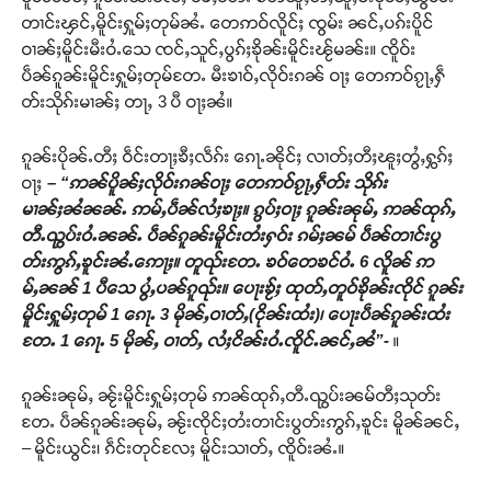
တၢင်းၾင်ႇမိူင်းႁူမ်ႈတုမ်ၼႆႉ တေဢဝ်လိူင်ႈ ၸွမ်း ၼင်ႇပၵ်းပိူင်
ဝၢၼ်ႈမိူင်းမီးဝႆႉသေ ၸင်ႇသူင်ႇပွၵ်ႈၶိုၼ်းမိူင်းၽႂ်မၼ်း။ ၸိူဝ်း
ပဵၼ်ၵူၼ်းမိူင်းႁူမ်ႈတုမ်တႄႉ မီးၶၢဝ်ႇလိုဝ်းၵၼ် ဝႃႈ တေဢဝ်ၵႂႃႇႁဵ
တ်းသိုၵ်းမၢၼ်ႈ တႃႇ 3 ပီ ဝႃႈၼႆ။
ၵူၼ်းပိုၼ်ႉတီႈ ဝဵင်းတႃႈၶီႈလဵၵ်း ၵေႃႉၼိုင်ႈ လၢတ်ႈတီႈၽူႈတွႆႇႁွၵ်ႈ
ဝႃႈ
– “ဢၼ်ပိူၼ်ႈလိုဝ်းၵၼ်ဝႃႈ တေဢဝ်ၵႂႃႇႁဵတ်း သိုၵ်း
မၢၼ်ႈၼႆၼၼ်ႉ ဢမ်ႇပဵၼ်လႆႈၶႃႈ။ ၵွပ်ႈဝႃႈ ၵူၼ်းၼုမ်ႇ ဢၼ်ထုၵ်ႇ
တီႉၺွပ်းဝႆႉၼၼ်ႉ ပဵၼ်ၵူၼ်းမိူင်းတႆးႁဝ်း ၵမ်ႈၼမ် ပဵၼ်တၢင်းပွ
တ်းဢွၵ်ႇၶူင်းၼႆႉဢေႃႈ။ တူၺ်းတႄႉ ၶဝ်တေၶင်ဝႆႉ 6 လိူၼ် ဢ
မ်ႇၼၼ် 1 ပီသေ ပွႆႇပၼ်ၵူၺ်း။ ပေႃးၶႂ်ႈ ထုတ်ႇတူဝ်ၶိုၼ်းၸိုင် ၵူၼ်း
မိူင်းႁူမ်ႈတုမ် 1 ၵေႃႉ 3 မိုၼ်ႇဝၢတ်ႇ(ငိုၼ်းထႆး)၊ ပေႃးပဵၼ်ၵူၼ်းထႆး
တႄႉ 1 ၵေႃႉ 5 မိုၼ်ႇ ဝၢတ်ႇ လႆႈငိၼ်းဝႆႉၸိူင်ႉၼင်ႇၼႆ”-
။
ၵူၼ်းၼုမ်ႇ ၼႂ်းမိူင်းႁူမ်ႈတုမ် ဢၼ်ထုၵ်ႇတီႉၺွပ်းၼမ်တီႈသုတ်း
တႄႉ ပဵၼ်ၵူၼ်းၼုမ်ႇ ၼႂ်းၸိုင်ႈတႆးတၢင်းပွတ်းဢွၵ်ႇၶူင်း မိူၼ်ၼင်ႇ
– မိူင်းယွင်း၊ ၵဵင်းတုင်လႄႈ မိူင်းသၢတ်ႇ ၸိူဝ်းၼႆႉ။