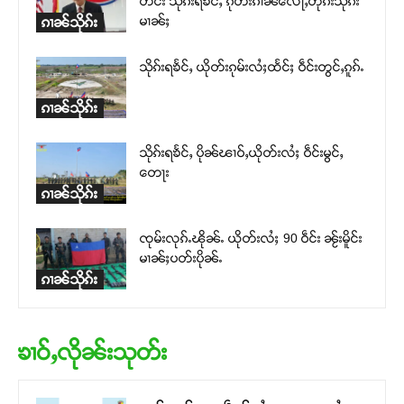
တင်း သိုၵ်းရၶႅင်ႇ ၵိုတ်းၵၢၼ်လေႃႇတိုၵ်းသိုၵ်း
မၢၼ်ႈ
ၵၢၼ်သိုၵ်း
သိုၵ်းရၶႅင်ႇ ယိုတ်းၵုမ်းလႆႈထႅင်ႈ ဝဵင်းတွင်ႇၵူၵ်ႉ
ၵၢၼ်သိုၵ်း
သိုၵ်းရၶႅင်ႇ ပိုၼ်ၽၢဝ်ႇယိုတ်းလႆႈ ဝဵင်းမွင်ႇ
တေႃး
ၵၢၼ်သိုၵ်း
ၸုမ်းလုၵ်ႉၽိုၼ်ႉ ယိုတ်းလႆႈ 90 ဝဵင်း ၼႂ်းမိူင်း
မၢၼ်ႈပတ်းပိုၼ်ႉ
ၵၢၼ်သိုၵ်း
ၶၢဝ်ႇလိုၼ်းသုတ်း