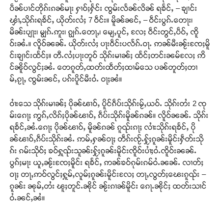
ပဵၼ်ပၢင်တိုၵ်းၵၼ်မႃး ႁၢဝ်ႈႁႅင်း ၸွမ်းလႅၼ်လိၼ် ရၶႅင်ႇ – ၶျၢင်း
ၾၢႆႇသိုၵ်းရၶႅင်ႇ ယိုတ်းလႆႈ 7 ဝဵင်း။ မိူၼ်ၼင်ႇ – ဝဵင်းပွၵ်ႉတေႃး၊
မိၼ်းပျႃး၊ မျွၵ်ႉဢူး၊ ၵျွၵ်ႉတေႃႇ၊ မျေႇပူင်ႇ လႄႈ ဝဵင်းတွင်ႇပဵဝ်ႇ ၸိူ
ဝ်းၼႆႉ။ လိူဝ်ၼၼ်ႉ ယိုတ်းလႆႈ ပႃးဝဵင်းပလႅၵ်ႉဝႃႉ ဢၼ်မီးၼႂ်းၸႄႈမိူ
င်းၶျၢင်းထႅင်ႈ။ တီႉလႆႈပႃးတူဝ် သိုၵ်းမၢၼ်ႈ ထႅင်ႈတင်းၼမ်လႄႈ ဢိ
င်ၼိူဝ်လွင်ႈၼႆႉ တေၵူတ်ႇထတ်းထဵတ်ႈထၢမ်သေ ပၼ်တူတ်ႈတၢ
မ်ႇၵႂႃႇ ၸွမ်းၼင်ႇ ပၵ်းပိူင်မီးဝႆႉ ဝႃႈၼႆ။
ဝၢႆးသေ သိုၵ်းမၢၼ်ႈ ပိုၼ်ၽၢဝ်ႇ ပိူင်ၵဵပ်းသိုၵ်းမႂ်ႇယဝ်ႉ သိုၵ်းတႆး 2 ၸု
မ်းၵေႃႈ ဢွၵ်ႇလိၵ်ႈပိုၼ်ၽၢဝ်ႇ ၵဵပ်းသိုၵ်းမိူၼ်ၵၼ်။ လိူဝ်ၼၼ်ႉ သိုၵ်း
ရၶႅင်ႇၼႆႉၵေႃႈ ပိုၼ်ၽၢဝ်ႇ မိူၼ်ၵၼ် ၵူၺ်းၵႃႈ လၢႆးသိုၵ်းရၶႅင်ႇ ပို
ၼ်ၽၢဝ်ႇၵဵပ်းသိုၵ်းၼႆႉ ဢမ်ႇႁၼ်ဝႃႈ တဵၵ်းၸႂ်ႉႁႂ်ႈၵူၼ်းမိူင်းႁဵတ်းသို
ၵ်း ၵမ်းသိုဝ်ႈ ၶဝ်ႁူၺ်းသူၼ်းႁႂ်ႈၵူၼ်းမိူင်းၸိူဝ်းပၢႆႈဝႆႉၸိူဝ်းၼၼ်ႉ
ပွၵ်ႈမႃး ယူႇၼႂ်းၸႄႈမိူင်း ရၶႅင်ႇ ဢၼ်ၶဝ်ၵုမ်းၵမ်ဝႆႉၼၼ်ႉ လၢတ်ႈ
ဝႃႈ တႃႇဢဝ်လွင်ႈႁူမ်ႇလူမ်ႈၵူၼ်းမိူင်းလႄႈ တႃႇလွတ်ႈၽေးၵူၺ်း –
ၵူၼ်း ၼုမ်ႇတႆး ၽူႈတူင်ႉၼိုင် ၼႂ်းၵၢၼ်မိူင်း ၵေႃႉၼိုင်ႈ ထတ်းသၢင်
ဝႆႉၼင်ႇၼႆ။