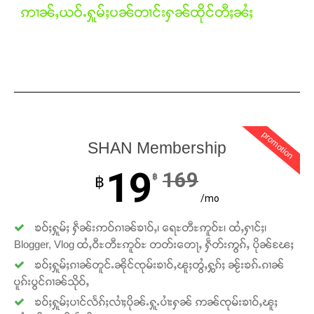
ဢၢၼ်ႇယဝ်ႉႁူမ်ႈပၼ်တၢင်းႁၼ်ထိုင်တီႈၼႆႈ
Support SHAN
တႃႇႁႂ်ႈသဵင်ၵၢင်ၸႂ်ၵူၼ်းမိူင်း ၵူႈတီႈၵူႈလႅၼ်ပေႃးတေၸွ
တ်ႇ တူဝ်ႈလုမ်ႈၾႃႉၼၼ်ႉ ၶဝ်ႈႁူမ်ႈၵမ်ႉထႅမ် ၸုမ်းၶၢ
ဝ်ႇၽူႈတွႆႇႁွၵ်ႈ လႆႈယူႇၶႃႈဢေႃႈ။
promotion
Donate Now
SHAN Membership
19
169
฿
฿
/mo
ၶဝ်ႈႁူမ်ႈ ႁဵၼ်းဢဝ်ၵၢၼ်ၶၢဝ်ႇ၊ ရေႊတီႊဢူဝ်ႊ၊ ထႆႇႁၢင်ႈ၊
Blogger, Vlog ထႆႇဝီႊတီႊဢူဝ်ႊ တတ်းတေႃႇ ႁဵတ်းဢွၵ်ႇ ပိုၼ်ၽႄႈ
ၶဝ်ႈႁူမ်ႈၵၢၼ်တူင်ႉၼိုင်ၸုမ်းၶၢဝ်ႇၽူႈတွႆႇႁွၵ်ႈ ၼႂ်းၶၵ်ႉၵၢၼ်
ပူၵ်းပွင်ၵၢၼ်သိုဝ်ႇ
ၶဝ်ႈႁူမ်ႈပၢင်လႅၵ်ႈလၢႆႈပိုၼ်ႉႁူႉပၢႆးႁၼ် ဢၼ်ၸုမ်းၶၢဝ်ႇၽူႈ