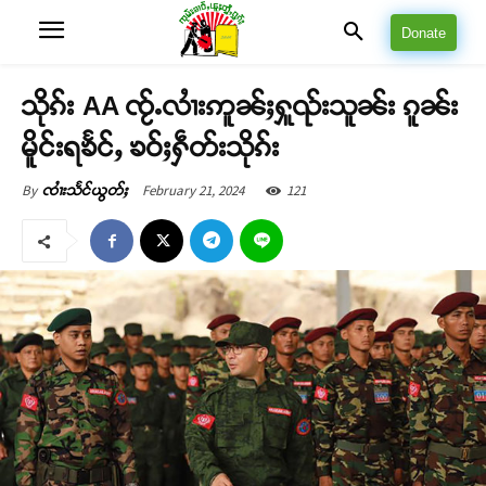
Donate
သိုၵ်း AA ၸႂ်ႉလၢႆးဢူၼ်ႈႁူၺ်းသူၼ်း ၵူၼ်း
မိူင်းရၶႅင်ႇ ၶဝ်ႈႁဵတ်းသိုၵ်း
February 21, 2024
121
By
ၸၢႆးသႅင်ယွတ်ႈ