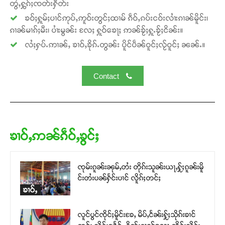
တွႆႇႁွၵ်ႈၸတ်းႁဵတ်း
ၶဝ်ႈႁူမ်ႈပၢင်ဢုပ်ႇဢူဝ်းတွင်ႈထၢမ် ၵဵဝ်ႇၵပ်းငဝ်းလၢႆးၵၢၼ်မိူင်း၊
ၵၢၼ်မၢၵ်ႈမီး၊ ပၢႆးမွၼ်း လႄႈ ႁူဝ်ၶေႃႈ ဢၼ်ၶႂ်ႈႁူႉၶႂ်ႈငိၼ်း။
လႆႈႁပ်ႉဢၢၼ်ႇ ၶၢဝ်ႇၶိုၵ်ႉတွၼ်း ပိူင်ပဵၼ်ဝူင်ႈလႂ်ဝူင်ႈ ၼၼ်ႉ။
Contact
ၶၢဝ်ႇဢၼ်ၵဵဝ်ႇၶွင်ႈ
ၸုမ်းၵူၼ်းၼုမ်ႇတႆး တိုၵ်းသူၼ်းယႃႇႁႂ်ႈၵူၼ်းမိူ
င်းတႆးပၼ်ႁႅင်းပၢင် လိူၵ်ႈတင်ႈ
ၶၢဝ်ႇ
လူင်ပွင်ၸိုင်ႈမိူင်းၶႄႇ မိပ်ႇငႅၼ်းႁႂ်ႈသိုၵ်းၶၢင်