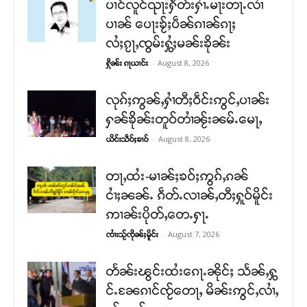
ပၢင်လူင်ၺႃးႁဵတ်းႁၢႆႉမႃးတႃႉလၢႆ
ပၢၼ် ​​ပေႃးၶႂ်ႈပဵၼ်ၵၢၼ်ၵႃႈ
လႆႈၵႂႃႇၸွမ်းႁွႆႈမၼ်းၶိုၼ်း
-
August 8, 2026
ႁိုၼ်း ၵႃယၢင်း
လုၵ်ႈဢွၼ်ႇႁၢႆတီႈဝဵင်းဢွင်ႇပၢၼ်း
ႁၼ်ၶိုၼ်းတူဝ်တၢႆၼႂ်းၼမ်ႉမေႃႇ
-
August 8, 2026
ယိင်းသဵဝ်ႈၶၢဝ်
တႃႇထႆး-မၢၼ်ႈၶဝ်ႈဢွၵ်ႇၵၼ်
ငၢႆႈၼၼ်ႉ ၵဵတ်ႉလၢၼ်ႇတီႈႁူဝ်မိူင်း
ဢၢၼ်းပိုတ်ႇတေႉႁႃႉ
-
August 7, 2026
ၸၢႆးသႂ်ၸိုၼ်ႈမိူင်း
တႅၼ်းၽွင်းထႆးၵေႃႉၼိုင်ႈ သႅၼ်ႇႁွ
င်ႉၼႄၵၢင်ၸႂ်တေႃႇ မိၼ်းဢွင်ႇလၢႆႇ