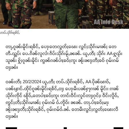
တပ်ႉသိုၵ်းရၶႅင်ႇ
တႃႇၵူၼ်းမိူင်းရၶႅင်ႇ ပေႃးတေလွတ်ႈၽေး လွင်ႈသိုၵ်းမၢၼ်ႈ တေ
တီႉၺွပ်း ပေႉၵိၼ်လူလၢႆ ၵဵပ်းသိုၵ်းမႂ်ႇၼၼ်ႉ ယူႇတီႈ သိုၵ်း AA ႁူၺ်း
သူၼ်း ႁႂ်ႈၵူၼ်းမိူင်း ဢွၼ်ၵၼ်ပၢႆႈၶဝ်ႈၸူး ၼႂ်းၼႃႈတီႈၶဝ် ၵုမ်းၵမ်
ဝႃႈၼႆ။
ဝၼ်းတီႈ 20/2/2024 ယူႇတီႈ တပ်ႉသိုၵ်းရၶႅင်ႇ AA ပိုၼ်ၽၢဝ်ႇ
ပၼ်ၾၢင်ႉထိုင်ၵူၼ်းမိူင်းရၶႅင်ႇဝႃႈ ပေႃးမီးပၼ်ႁႃၵၢၼ် မိူင်း၊ ၵၢၼ်
သိုၵ်းၸိုင် ၽိူဝ်ႇတေပၢႆႈၶဝ်ႈၸူး တၢင်းဝဵင်းလူင်တႃႈၵုင်ႈ၊ ဝဵင်းလိူဝ်ႇ
ဢွင်ႈတီႈသိုၵ်းမၢၼ်ႈ ၵုမ်းၵမ် ဝႆႉၸိူဝ်း ၼၼ်ႉ တႃႉပၢႆႈၶဝ်ႈမႃး
ၼႂ်းၼႃႈတီႈသိုၵ်းရၶႅင်ႇ ၵုမ်းၵမ်ဝႆႉၼႆႉ တေမီးလွင်ႈလွတ်ႈၽေးလီ
ဝႃႈၼႆ။