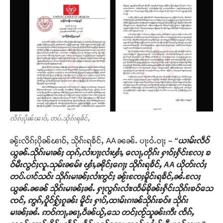
လိၵ်ႈပိုၼ်ၽၢဝ်ႇ တပ်ႉသိုၵ်းရၶႅင်ႇ
ၼႂ်းလိၵ်ႈပိုၼ်ၽၢဝ်ႇ သိုၵ်းရၶႅင်ႇ AA ၼၼ်ႉ ပႃးဝႆႉဝႃႈ
– “ယၢမ်းလဵဝ်
ယွၼ်ႉသိုၵ်းမၢၼ်ႈ ထုၵ်ႇလၢႆပႃႈလၢႆၾၢႆႇ လေႃႇတိုၵ်း ႁၢဝ်ႈႁႅင်းလႄႈ ၶ
ဝ်မီးလွင်ႈလူႉသုမ်းၼမ်။ ၾၢႆႇၼိုင်ႈၵေႃႈ သိုၵ်းရၶႅင်ႇ AA ယိုတ်းလႆႈ
တပ်ႉပၢင်သဝ်း သိုၵ်းမၢၼ်ႈလၢႆဢွင်ႈ ၼႂ်းၸႄႈမိူင်းရၶႅင်ႇၼႆႉလႄႈ
ယွၼ်ႉၼၼ် သိုၵ်းမၢၼ်ႈၼႆႉ ႁႃလွၵ်းလၢႆးထႅမ်ၶိုၼ်းႁႅင်းသိုၵ်းၶဝ်သေ
ၸင်ႇ ဢွၵ်ႇပိူင်ႁႂ်ႈၵူၼ်း မိူင်း ႁၢပ်ႇထၢမ်းၵၢၼ်သိုၵ်းၶဝ်။ သိုၵ်း
မၢၼ်ႈၼႆႉ ဢဝ်ဢႃႇၼႃႇပဵၼ်ယႂ်ႇသေ တင်ႈၸႂ်သူၼ်းဢီး ၸႅၵ်ႇ