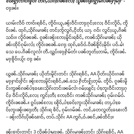
ၽႄႁႂ်ႈၸၢဝ်းၶိူဝ်း တႅၵ်ႇယႅၵ်ႈၵၼ်လႄႈ သူၼ်းၾႆးႁႂ်ႈမီးပၼ်ႁႃမႃး”-
ဝႃႈၼႆ။
ယၢမ်းလဵဝ် ၸၢဝ်းရၶႅင်ႇ ၸိူဝ်းယူႇၼႂ်းဝဵင်းတႃႈၵုင်ႈလႄႈ ဝဵင်းလိူဝ်ႇ ၸိူ
ဝ်းၼႆႉ ထုၵ်ႇသိုၵ်းမၢၼ်ႈ တင်ႈၸႂ်လွၵ်ႇငိုတ်ႈ ယႃႉ ၵဝ်း လွင်ႈယူႇၵိၼ်
သဝ်း။ လိူဝ်ၼၼ်ႉ ၵူၼ်းၼႂ်းၸႄႈမိူင်းရၶႅင်ႇ ဢၼ်သိုၵ်းမၢၼ်ႈ ယို
ၼ်းထိုင်ၵုမ်းလႆႈ ၸိူဝ်းၼၼ်ႉၵေႃႈ ထုၵ်ႇၶဝ်ဝႆႉပဵၼ်ၶိူင်ႈမိုဝ်း ပဝ်ႉမၢႆ
သေ ပေႉၵိၼ်လူလၢႆ တီႉၺွပ်းၶႃႈႁႅမ်တၢႆ ပၼ်တူတ်ႈတၢမ်ႇ ၸိူဝ်းၼႆႉ
မႃးၶိူဝ်းယႂ်း ဝႃႈ ၼႆ။
ယွၼ်ႉသိုၵ်းမၢၼ်ႈ ယိုတ်းမိူင်းတင်း သိုၵ်းရၶႅင်ႇ AA ပိုတ်းယိုဝ်းၵၼ်
မႃးႁၢဝ်ႈႁႅင်း ၼႂ်းၸႄႈမိူင်းရၶႅင်ႇၼႆႉသေ ႁဵတ်းႁႂ်ႈတုမ်ႉ တိူဝ်ႉ ၵူၼ်းမိူ
င်းဢွၼ်ၵၼ်ပၢႆႈၽေးသိုၵ်းတင်းၼမ်လၢႆ ၵမ်ႈၽွင်ႈ ပၢႆႈၸူးဝဵင်းတႃႈၵု
င်ႈ၊ ဝဵင်းလိူဝ်ႇလႄႈ ဢွင်ႈတီႈ ၸႄႈဝဵင်း ဢၼ်သိုၵ်းမၢၼ်ႈ ၵုမ်းၵမ်ဝႆႉ
ၸိူဝ်းၼၼ်ႉ။ ၵွပ်ႈၼႆလႄႈ ၽိူဝ်ႇပၢႆႈၶဝ်ႈၸူးသိုၵ်းမၢၼ်ႈ တႃႇပၢႆႈၶ
ဝ်ႈၸူးၼႂ်းၼႃႈတီႈ သိုၵ်းရ ၶႅင်ႇ ၵုမ်းၵမ်ၼႆႉ ၸင်ႇတေလွတ်ႈၽေးလီ
– ၼႂ်းလိၵ်ႈပိုၼ်ၽၢဝ်ႇ တပ်ႉသိုၵ်း AA ဢွၵ်ႇဝႆႉၼင်ႇၼႆထႅင်ႈ။
ၼႂ်းၶၢဝ်းတၢင်း 3 လိူၼ်ပၢႆမႃးၼႆႉ သိုၵ်းမၢၼ်ႈတင်း သိုၵ်းရၶႅင်ႇ AA