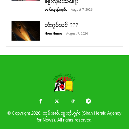
ၼႂ်းလုမ်းသၽႃး
-
August 7, 2026
ၼၢင်းၽူၺ်းၼုမ်ႇ
တႆးၵူဝ်သင် ???
-
August 7, 2026
Hom Hurng
© Copyright 2026. ၸုမ်းၶၢဝ်ႇၽူႈတွႆႇႁွၵ်ႈ (Shan Herald Agency
for News). All rights reserved.