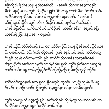
ၼႂ်းဢိူင်ႇ မိူင်းယေႃ။ မိူဝ်ႈဝၼ်းတီႈ 6 ၼၼ်ႉသိုၵ်းမၢၼ်ႈဢဝ်ၶိူင်ႈ
မိၼ် မႃးပွႆႇမၢၵ်ႇ တူၵ်းသႂ်ႇႁိမ်း ၵျွင်းပိင်ႇၺႃႇ ဢၼ်မီးပၢင်သဝ်းတပ်ႉ
ပလိၵ်ႈလႄႈသိုၵ်းမၢၼ်ႈယၢမ်ႈယူႇသဝ်း မႃးၼၼ်ႉ 2 လုၵ်ႈ။ ႁဵ
တ်းႁႂ်ႈၵူၼ်းမိူင်း တူၵ်းၸႂ်။ ၵူဝ်သိုၵ်းမၢၼ်ႈမႃးပွႆႇမၢၵ်ႇသႂ်ႇၼႂ်း
ဝၢၼ်ႈၼႂ်းဝဵင်း၊ ယၢမ်းၵၢင်ၶမ်ႈၵၢင်ၶိုၼ်း ဢွၼ်ၵၼ်ၵႂႃႇ ၼွၼ်းၼႂ်း
သူၼ်ၼႂ်းႁိူၵ်ႈၽႂ်မၼ်း”- ဝႃႈၼႆ။
ဝၢၼ်ႈဢိူင်ႇၸိူဝ်းမီးၼႂ်းၵႄႈ လႃႈသဵဝ်ႈ- မိူင်းယေႃ မိူၼ်ၼင်ႇ မိူင်းယၢ
င်း မၢၼ်ႈမၢၵ်ႇ မိူင်းၵႅတ်ႈ ၸိူဝ်းၼႆႉ ၵူၼ်းၼုမ်ႇၵမ်ႈၼမ် ဢမ်ႇမီးလွ
င်ႈႁူမ်ႇလူမ်ႈ ၵူဝ်ၸုမ်းယိပ်းၵွင်ႈမႃးၵဵပ်းသိုၵ်းၼႆသေဢွၼ်ၵၼ်
ပၢႆႈၵႂႃႇႁဵတ်းၵၢၼ်တၢင်ႇတီႈတၢင်ႇဝဵင်း။ ၵူၼ်းၸိူဝ်းၵိုတ်းတၢင်းၼွင်ႈ
တၢင်းလင်ၵေႃႈ ဢမ်ႇၸႂ်ႈပိုင်ဢိင်ၸႂ်ယႂ်ႇၽႂ်ၸုမ်းလႂ်တူၺ်းထိုင်။
ဢိင်ၼိူဝ်လွင်ႈၼႆႉသေ ၵူၼ်းမိူင်းတုၵ်းယွၼ်း ယႃႇႁႂ်ႈၸုမ်းယိပ်းၵွ
င်ႈၶဝ်ႈယူႇၼႂ်းဝၢၼ်ႈ၊ ႁႂ်ႈဢွၵ်ႇယူႇၼွၵ်ႈဝၢၼ်ႈသေၵမ်းဝႃႈၼႆ။
လွင်ႈၼႆႉယူႇတီႈၽူႈတွႆႇႁွၵ်ႈ ၶတ်းၸႂ်ၵပ်းသိုပ်ႇၸူးၽူႈၶၢၼ်ပၢၵ်ႇတ
ပ်ႉသိုၵ်းၶၢင်ယူႇၵေႃႈၵပ်းသိုပ်ႇဢမ်ႇလႆႈ။