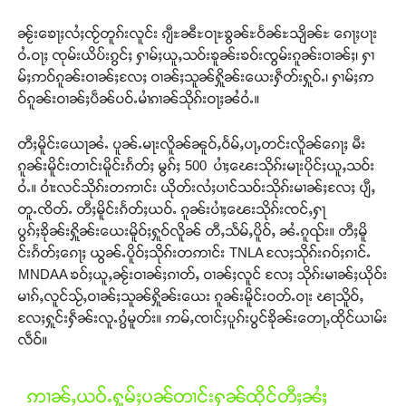
ၼႂ်းၶေႃႈလႆႈၸႂ်တူၵ်းလူင်း ၵျီႊၼီႊဝႃႊၶွၼ်ႊဝႅၼ်ႊသျိၼ်ႊ ၵေႃႈပႃး
ဝႆႉဝႃႈ ၸုမ်းယိပ်းၵွင်ႈ ႁၢမ်ႈယူႇသဝ်းၶူၼ်းၶဝ်းၸွမ်းၵူၼ်းဝၢၼ်ႈ၊ ႁၢ
မ်ႈဢဝ်ၵူၼ်းဝၢၼ်ႈလႄႈ ဝၢၼ်ႈသူၼ်ႁိူၼ်းယေးႁဵတ်းႁူဝ်ႉ၊ ႁၢမ်ႈဢ
ဝ်ၵူၼ်းဝၢၼ်ႈပဵၼ်ပဝ်ႉမၢႆၵၢၼ်သိုၵ်းဝႃႈၼႆဝႆႉ။
တီႈမိူင်းယေႃၼႆႉ ပူၼ်ႉမႃးလိူၼ်ၼူဝ်ႇဝႅမ်ႇပႃႇတင်းလိူၼ်ၵေႃႈ မီး
ၵူၼ်းမိူင်းတၢင်းမိူင်းၵႅတ်ႈ မွၵ်ႈ 500 ပၢႆႈၽေးသိုၵ်းမႃးပိုင်ႈယူႇသဝ်း
ဝႆႉ။ ဝၢႆးလင်သိုၵ်းတဢၢင်း ယိုတ်းလႆႈပၢင်သဝ်းသိုၵ်းမၢၼ်ႈလႄႈ ပျီႇ
တူႉၸိတ်ႉ တီႈမိူင်းၵႅတ်ႈယဝ်ႉ ၵူၼ်းပၢႆႈၽေးသိုၵ်းၸင်ႇႁႃ
ပွၵ်ႈၶိုၼ်းႁိူၼ်းယေးမိူဝ်ႈႁူဝ်လိူၼ် တီႇသႅမ်ႇပိူဝ်ႇ ၼႆႉၵူၺ်း။ တီႈမိူ
င်းၵႅတ်ႈၵေႃႈ ယွၼ်ႉပိူဝ်ႈသိုၵ်းတဢၢင်း TNLA လႄႈသိုၵ်းၵဝ်ႈၵၢင်ႉ
MNDAA ၶဝ်ႈယူႇၼႂ်းဝၢၼ်ႈၵၢတ်ႇ ဝၢၼ်ႈလူင် လႄႈ သိုၵ်းမၢၼ်ႈယိုဝ်း
မၢၵ်ႇလူင်သႂ်ႇဝၢၼ်ႈသူၼ်ႁိူၼ်းယေး ၵူၼ်းမိူင်းဝတ်ႉဝႃး ၽႃသိူဝ်ႇ
လႄႈႁူင်းႁဵၼ်းလူႉၵွႆမူတ်း။ ဢမ်ႇၸၢင်ႈပူၵ်းပွင်ၶိုၼ်းတေႃႇထိုင်ယၢမ်း
လဵဝ်။
ဢၢၼ်ႇယဝ်ႉႁူမ်ႈပၼ်တၢင်းႁၼ်ထိုင်တီႈၼႆႈ