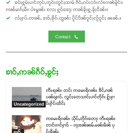
ၶဝ်ႈႁူမ်ႈပၢင်ဢုပ်ႇဢူဝ်းတွင်ႈထၢမ် ၵဵဝ်ႇၵပ်းငဝ်းလၢႆးၵၢၼ်မိူင်း၊
ၵၢၼ်မၢၵ်ႈမီး၊ ပၢႆးမွၼ်း လႄႈ ႁူဝ်ၶေႃႈ ဢၼ်ၶႂ်ႈႁူႉၶႂ်ႈငိၼ်း။
လႆႈႁပ်ႉဢၢၼ်ႇ ၶၢဝ်ႇၶိုၵ်ႉတွၼ်း ပိူင်ပဵၼ်ဝူင်ႈလႂ်ဝူင်ႈ ၼၼ်ႉ။
Contact
ၶၢဝ်ႇဢၼ်ၵဵဝ်ႇၶွင်ႈ
ဢီႊရၼ်ႊ တင်း ဢမေႊရိၵၼ်ႊ ၶဵင်ႇၵၼ်
ပၼ်ၾၢင်ႉ လွင်ႈတေသၢင်ႈပၢင်တိုၵ်း ႁႂ်ႈႁၢ
ဝ်ႈႁႅင်းထႅင်ႈ
Uncategorized
ဢမေႊရိၵၼ်ႊ သိုပ်ႇတိုၵ်းတေႃး ဢီႊရၼ်ႊ
တၢင်းၵၢင်ႁၢဝ် – ၵႃႈၶၼ်ၼမ်ႉမၼ်းမဵၼ် ပု
င်ႈၶိုၼ်ႈ
ၶၢဝ်ႇ