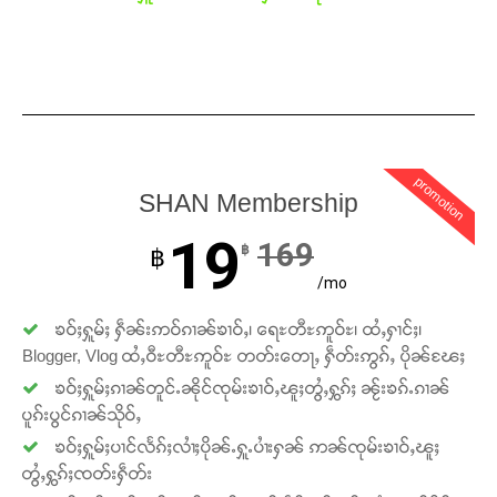
promotion
SHAN Membership
19
169
฿
฿
Support SHAN
/mo
တႃႇႁႂ်ႈသဵင်ၵၢင်ၸႂ်ၵူၼ်းမိူင်း ၵူႈတီႈၵူႈလႅၼ်ပေႃးတေၸွ
ၶဝ်ႈႁူမ်ႈ ႁဵၼ်းဢဝ်ၵၢၼ်ၶၢဝ်ႇ၊ ရေႊတီႊဢူဝ်ႊ၊ ထႆႇႁၢင်ႈ၊
တ်ႇ တူဝ်ႈလုမ်ႈၾႃႉၼၼ်ႉ ၶဝ်ႈႁူမ်ႈၵမ်ႉထႅမ် ၸုမ်းၶၢ
Blogger, Vlog ထႆႇဝီႊတီႊဢူဝ်ႊ တတ်းတေႃႇ ႁဵတ်းဢွၵ်ႇ ပိုၼ်ၽႄႈ
ဝ်ႇၽူႈတွႆႇႁွၵ်ႈ လႆႈယူႇၶႃႈဢေႃႈ။
ၶဝ်ႈႁူမ်ႈၵၢၼ်တူင်ႉၼိုင်ၸုမ်းၶၢဝ်ႇၽူႈတွႆႇႁွၵ်ႈ ၼႂ်းၶၵ်ႉၵၢၼ်
ပူၵ်းပွင်ၵၢၼ်သိုဝ်ႇ
ၶဝ်ႈႁူမ်ႈပၢင်လႅၵ်ႈလၢႆႈပိုၼ်ႉႁူႉပၢႆးႁၼ် ဢၼ်ၸုမ်းၶၢဝ်ႇၽူႈ
Donate Now
တွႆႇႁွၵ်ႈၸတ်းႁဵတ်း