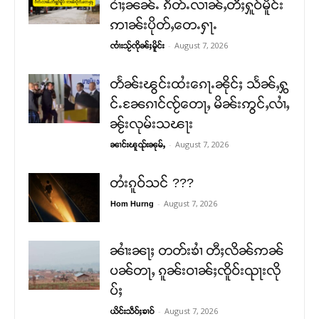
ငၢႆႈၼၼ်ႉ ၵဵတ်ႉလၢၼ်ႇတီႈႁူဝ်မိူင်း
ဢၢၼ်းပိုတ်ႇတေႉႁႃႉ
-
August 7, 2026
ၸၢႆးသႂ်ၸိုၼ်ႈမိူင်း
တႅၼ်းၽွင်းထႆးၵေႃႉၼိုင်ႈ သႅၼ်ႇႁွ
င်ႉၼႄၵၢင်ၸႂ်တေႃႇ မိၼ်းဢွင်ႇလၢႆႇ
ၼႂ်းလုမ်းသၽႃး
-
August 7, 2026
ၼၢင်းၽူၺ်းၼုမ်ႇ
တႆးၵူဝ်သင် ???
-
August 7, 2026
Hom Hurng
ၼၢႆးၼႃႈ တတ်းၶၢႆ တီႈလိၼ်ဢၼ်
ပၼ်တႃႇ ၵူၼ်းဝၢၼ်ႈၸိူဝ်းၺႃးလို
ပ်ႈ
-
August 7, 2026
ယိင်းသဵဝ်ႈၶၢဝ်