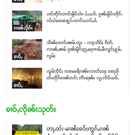
ပၢင်တိုၵ်းတၢင်းမိူင်းပၢႆး ပႆႇယဝ်ႉ ၵူၼ်းမိူင်းတိုၵ်ႉ
လႆႈပၢႆႈၽေးႁူပ်ႉတၢင်းယၢပ်ႇဝႆႉ
ၵၢၼ်သိုၵ်း
သဵၼ်ႈတၢင်းၼမ်ႉတူႈ – လႃႈသဵဝ်ႈ ၵဵတ်ႉ
လၢၼ်ႇၼမ် ၵူၼ်းမိူင်းၵႂႃႇမႃးဢမ်ႇမီးလွင်ႈႁူမ်ႇ
လူမ်ႈ
ၶၢဝ်ႇ
ၸွမ်ၸိုင်ႈ ဢမေႊရိၵၼ်ႊလၢတ်ႈဝႃႈ ၶေႃႈၵို
တ်းတိုၵ်းၵၼ်တင်း ဢီႊရၼ်ႊ လူႉလႅဝ်ယဝ်ႉ
ၶၢဝ်ႇ
ၶၢဝ်ႇလိုၼ်းသုတ်း
တႃႇထႆး-မၢၼ်ႈၶဝ်ႈဢွၵ်ႇၵၼ်