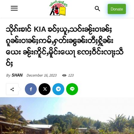
Donate
သိုၵ်းၶၢင် KIA ၶဝ်ႈယူႇသဝ်းၼႂ်းဝၢၼ်ႈ
ၵူၼ်းဝၢၼ်ႈဢမ်ႇႁတ်းၼွၼ်းတီႈႁိူၼ်း
ယေး ၼႂ်းဢိူင်ႇမိူင်းယေႃ ၸႄႈဝဵင်းလႃႈသဵ
ဝ်ႈ
December 16, 2023
123
By
SHAN