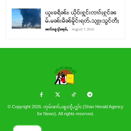
ယူႊၶရဵၼ်ႊ ယိုဝ်းႁူင်းၸၢၵ်ႈႁုင်ၼ
မ်ႉမၼ်းမဵၼ်မိူင်းရတ်ႉသျႃႊသွင်တီႈ
-
August 7, 2026
ၼၢင်းၽူၺ်းၼုမ်ႇ
© Copyright 2026. ၸုမ်းၶၢဝ်ႇၽူႈတွႆႇႁွၵ်ႈ (Shan Herald Agency
for News). All rights reserved.