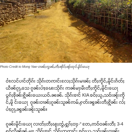
Photo Credit to Mong Yaw-ဝၢၼ်ႈဢွၼ်ႇတီႈၼိုင်ႈၼႂ်းထုင်ႉမိူင်းယေႃ
ဝၢႆးလင်ပၢင်တိုၵ်း သိုၵ်းတဢၢင်းလႄႈသိုၵ်းမၢၼ်ႈ တီႈဢိူင်ႇမိူင်းၵႅတ်ႈ
ယဵၼ်ၵႂႃႇသေ ၵူၼ်းပၢႆႈၽေးသိုၵ်း ဢၼ်မႃးမီးတီႈဢိူင်ႇမိူင်းယေႃ
ပွၵ်ႈၶိုၼ်းႁိူၼ်းယေးယဝ်ႉၼၼ်ႉ သိုၵ်းၶၢင် KIA ၶဝ်ႈယူႇသဝ်းၼႂ်းဢိူ
င်ႇမိူ င်းယေႃ ၵူၼ်းဝၢၼ်ႈၵူၼ်းသူၼ်ဢမ်ႇႁတ်းၼွၼ်းတီႈႁိူၼ်း လႆႈ
ပၢႆႈၵႂႃႇၼွၼ်းၼႂ်းသူၼ်။
ၵူၼ်းမိူင်းယေႃ လၢတ်ႈတီႈၽူႈတွႆႇႁွၵ်ႈဝႃႈ-“ တႄႇဢဝ်ဝၼ်းတီႈ 3-4
ႁူဝ်လိူၼ်ၼႆႉမႃး သိုၵ်းၶၢင် သိုၵ်းတဢၢင်း ၶဝ်ႈယူႇသဝ်းၼႂ်းဝၢၼ်ႈ