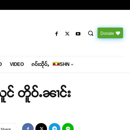
Donate
O
VIDEO
ၵပ်းသိုပ်ႇ
SHN
ူင် တိူဝ်ႉၼၢင်း
Share