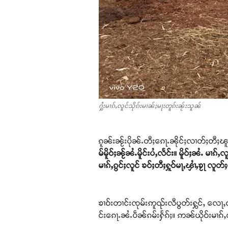
ႁွႆးမၢၵ်ႇလူင်သိုၵ်းမၢၼ်ႈမႃးတူၵ်းၼႂ်းသူၼ်
ၵူၼ်းၼႂ်းပိုၼ်ႉတီႈၵေႃႉၼိုင်ႈလၢတ်ႈတီႈၽူႈ
မ်မိူဝ်ႈၼႂ်ၼႆႉမိူင်းပႆႇလႅင်း။ မိူဝ်ႈၼႆႉ မ
မၢၵ်ႇၵွင်ႈလူင် ၶဝ်ႈတီႈႁူဝ်မႃႇၾၢႆႇၶႂႃ လူ
ၶၢဝ်းတၢင်းၸုမ်းဢူၺ်းလီပွတ်းႁွင်ႇ လေႃႇ
င်းၵေႃႉၼႆႉပဵၼ်ၵမ်းႁႅၵ်ႈ။ ဢၼ်ယိုဝ်းမၢၵ်ႇ