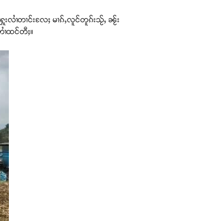
ႁူးလၢႆတၢင်းလႄႈ မၢၵ်ႇလူင်တူၵ်းသႂ်ႇ ၼႂ်း
ႉတၢႆထင်တီႈ။