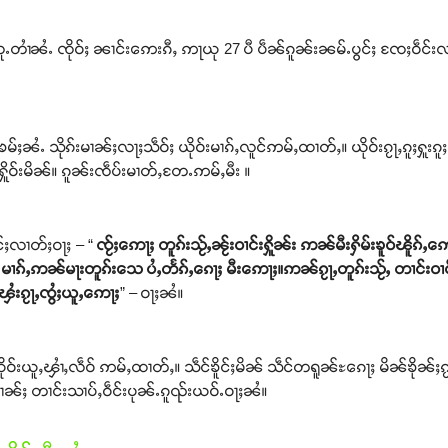
ႉတၢႆၼႆႉ ၸိုဝ်ႈ ၼၢင်းဢေးၵီႇ ဢႃယု 27 ပီ ပဵၼ်ၵူၼ်းၼမ်ႉပွင်ႈ ၸႄႈဝဵင်းလ
မ်ႈၼႆႉ သိုၵ်းမၢၼ်ႈလႃႈသဵဝ်ႈ ယိုဝ်းမၢၵ်ႇလူင်ဢမ်ႇထၢတ်ႇ။ ယိုဝ်းၵႂႃႇၵူႈႁူးၵူႈ
်ႇႁိူဝ်းမိၼ်။ ၵူၼ်းၸဵပ်းမၢတ်ႇတႄႉဢမ်ႇမီး ။
င်ႈလၢတ်ႈဝႃႈ – “
ၸႂ်ႈဢေႃႈ တူၵ်းသႂ်ႇၼႂ်းဝၢင်းႁိူၼ်း ဢၼ်မီးႁိမ်းၶူဝ်ၽိူၵ်ႇ
မၢၵ်ႇဢၼ်မႃးတူၵ်းသေ ပႆႇတႅၵ်ႇၵေႃႈ မီးဢေႃႈ။ဢၼ်ၵႂႃႇတူၵ်းသႂ်ႇ တၢင်းဝၢင်
ၾႆးၵႂႃႇၸွႆႈယူႇဢေႃႈ
” – ဝႃႈၼႆ။
ုတ်းယိုဝ်းယူႇၾၢႆႇလဵဝ် ဢမ်ႇထၢတ်ႇ။ သဵင်ၶိူင်ႈမိၼ် သဵင်တရူၼ်ႊၵေႃႈ မိၼ်ၶိုၼ်
ႂ်ႇဝၢၼ်ႈ တၢင်းသၢပ်ႇဝဵင်းပုၼ်ႉၵူၺ်းယဝ်ႉဝႃႈၼႆ။