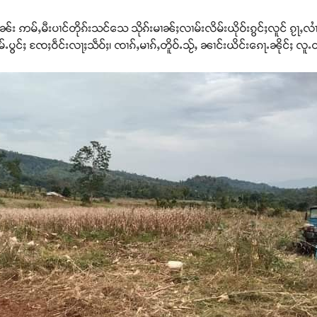
်း ဢမ်ႇမီးပၢင်တိုၵ်းသင်သေ သိုၵ်းမၢၼ်ႈလၢမ်းလိမ်းယိုဝ်းၵွင်ႈလူင် ၵႂႃႇလၢႆ
ႉပွင်ႈ ၸႄႈဝဵင်းလႃႈသဵဝ်ႈ၊ ၸၢၵ်ႇမၢၵ်ႇတိူဝ်ႉသႂ်ႇ ၼၢင်းယိင်းၵေႃႉၼိုင်ႈ လူ