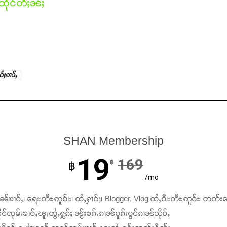
ိုင်တီႈၼႆႈ
်ႈၵၢပ်ႇ
SHAN Membership
19
169
฿
฿
/mo
ၢၼ်ၶၢဝ်ႇ၊ ရေႊတီႊဢူဝ်ႊ၊ ထႆႇႁၢင်ႈ၊ Blogger, Vlog ထႆႇဝီႊတီႊဢူဝ်ႊ တတ်း
င်ၸုမ်းၶၢဝ်ႇၽူႈတွႆႇႁွၵ်ႈ ၼႂ်းၶၵ်ႉၵၢၼ်ပူၵ်းပွင်ၵၢၼ်သိုဝ်ႇ