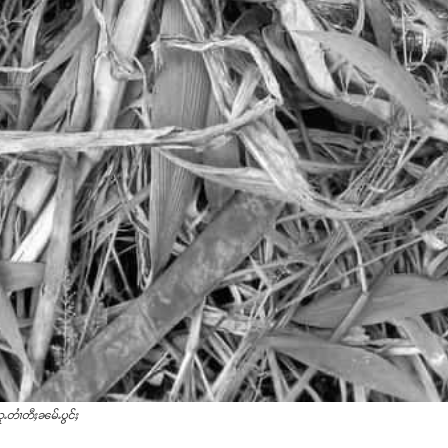
ႉတၢႆတီႈၼမ်ႉပွင်ႈ