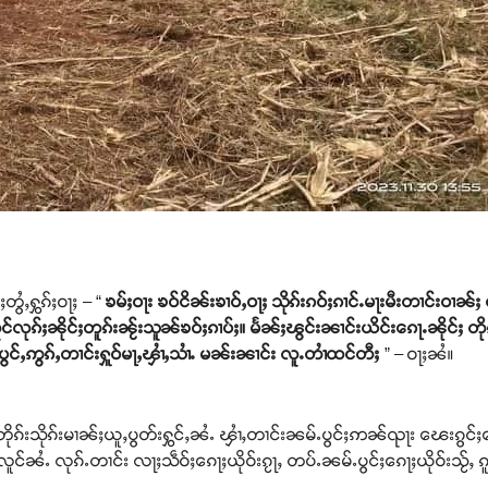
တွႆႇႁွၵ်ႈဝႃႈ – “
ၶမ်ႈဝႃး ၶဝ်ငိၼ်းၶၢဝ်ႇဝႃႈ သိုၵ်းၵဝ်ႈၵၢင်ႉမႃးမီးတၢင်းဝၢ
ၢၵ်ႇလူင်လုၵ်ႈၼိုင်ႈတူၵ်းၼႂ်းသူၼ်ၶဝ်ႈၵၢပ်ႈ။ မႅၼ်ႈၽွင်းၼၢင်းယိင်းၵေႃႉၼိုင်ႈ
တ်ႈပွင်ႇဢွၵ်ႇတၢင်းႁူဝ်မႃႇၾၢႆႇသၢႆႉ မၼ်းၼၢင်း လူႉတၢႆထင်တီႈ
” – ဝႃႈၼႆ။
တိုၵ်းသိုၵ်းမၢၼ်ႈယူႇပွတ်းႁွင်ႇၼႆႉ ၾၢႆႇတၢင်းၼမ်ႉပွင်ႈဢၼ်ၺႃး ၽေးၵွင်
လူင်ၼႆႉ လုၵ်ႉတၢင်း လႃႈသဵဝ်ႈၵေႃႈယိုဝ်းၵႂႃႇ တပ်ႉၼမ်ႉပွင်ႈၵေႃႈယိုဝ်းသႂ်ႇ 