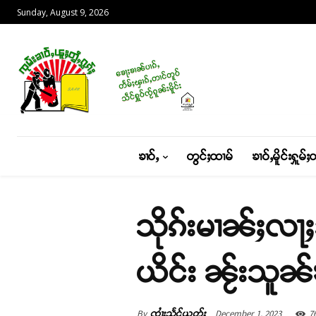
Sunday, August 9, 2026
ၶၢဝ်ႇ
တွင်ႈထၢမ်
ၶၢဝ်ႇမိူင်းႁူမ်ႈ
သိုၵ်းမၢၼ်ႈလႃႈသ
ယိင်း ၼႂ်းသူၼ်
By
December 1, 2023
7
ၸၢႆးသႅင်ယွတ်ႈ