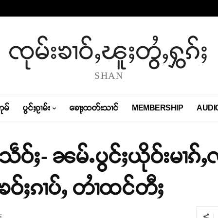
ၸုမ်းၶၢဝ်ႇၽူႈတွႆႇႁွၵ်ႈ
SHAN
တုမ်
ပွင်ႈၵႂၢမ်း
ၶေႃႈထတ်းသၢင်
MEMBERSHIP
AUDI
ဵဝ်ႈ- ၼမ်ႉပွင်ႈယိုဝ်းမၢၵ်ႇလ
ၶဝ်ႈၵၢပ်ႇ တၢႆထင်တီႈ
6