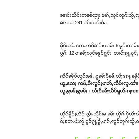
ၼၢင်းယိင်းဢၼ်ၺႃး မၢၵ်ႇလူင်တူၵ်းသႂ်ႇလူ
ၶလယ 291 ပၵ်းသဝ်းဝႆႉ။
မိူဝ်ႈၼႆႉ တႄႇဢဝ်ၶၢဝ်းယၢမ်း 6 မူင်းတၢမ်းၶ
ပွၵ်ႉ 12 ဝၢၼ်ႈလူင်ၼွင်ႁူင်း၊ တၢင်းၵႂႃႇၶူင
ဢိင်ၼိူဝ်လွင်ႈၼႆႉ ၵူၼ်းပိုၼ်ႉတီႈၵေႃႉၼို
ယူႇလႄႈ ဢမ်ႇမီးလွင်ႈမၢတ်ႇၸဵပ်းလူႉတၢႆ။ 
ယူႇႁုၼ်ႈႁုၼ်ႈ ။ လႆႈငိၼ်းသဵင်ရူတ်ႉၵႃးၶႄ
ထိုင်မိူဝ်ႈလဵဝ် ၾၢႆႇသိုၵ်းမၢၼ်ႈ တိုၵ်ႉပိ
ဝ်ႈတႄႉမႆႈၸႂ် ၵူဝ်ၵႂႃႇပွႆႇမၢၵ်ႇလူင်တူၵ်းသ