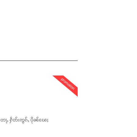
promotion
တေႃႇ ႁဵတ်းဢွၵ်ႇ ပိုၼ်ၽႄႈ