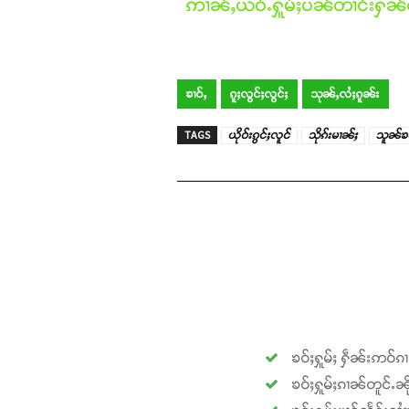
ဢၢၼ်ႇယဝ်ႉႁူမ်ႈပၼ်တၢင်းႁၼ်ထ
ၶၢဝ်ႇ
ၵူႈလွင်ႈလွင်ႈ
သုၼ်ႇလႆႈၵူၼ်း
TAGS
ယိုဝ်းၵွင်ႈလူင်
သိုၵ်းမၢၼ်ႈ
သူၼ်ၶဝ
ၶဝ်ႈႁူမ်ႈ ႁဵၼ်းဢဝ်ၵ
ၶဝ်ႈႁူမ်ႈၵၢၼ်တူင်ႉၼို