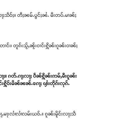
ႃႈသဵဝ်ႈ။ တီႈၼမ်ႉပွင်ႈၼႆႉ မီးတပ်ႉမၢၼ်ႈ
တၢင်း၊ တူၵ်းသႂ်ႇၼႂ်းဝၢင်းႁိူၼ်းၵူၼ်းဝၢၼ်ႈ
ဢေႃႈ။ ၵတ်ႉၵႃႈလႃႈ ပဵၼ်ႁိူၼ်းဢမ်ႇမီးၵူၼ်း
းႁိူဝ်းမိၼ်ၼၼ်ႉၵေႃႈ ၾႆးတိုၵ်းလုၵ်ႉ
ႈၵႂႃႇမႃးလၢႆလၢႆလမ်းယဝ်ႉ။ ၵူၼ်းမိူင်းလႃႈသဵ