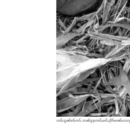
ၸဝ်ႈသူၼ်ၶဝ်ႈၵၢပ်ႇ ဢၼ်ၺႃးၸၢၵ်ႇမၢၵ်ႇသိုၵ်းမၢၼ်ႈသေလူ