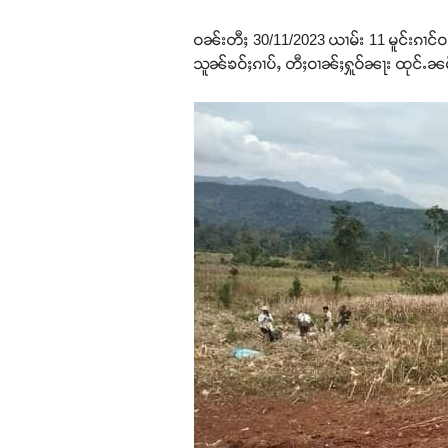
ဝၼ်းတီႈ 30/11/2023 ယၢမ်း 11 မူင်းၵၢင်ဝၼ
သူၼ်ၶဝ်ႈၵၢပ်ႇ တီႈဝၢၼ်ႈႁူဝ်ၼႃး ထုင်ႉၼမ်