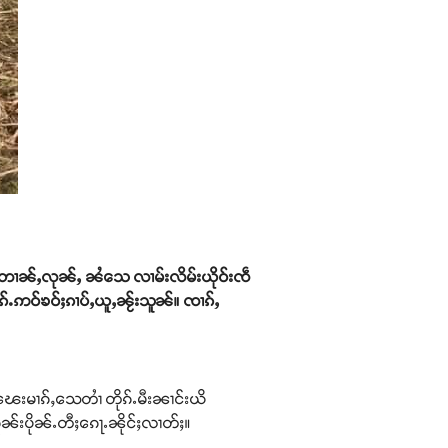
ၼ်ႈ တၢၼ်ႇလုၼ်ႇ ၼႆသေ လၢမ်းလိမ်းယိုဝ်းၸဵ
 တိုၵ်ႉဢဝ်ၶဝ်ႈၵၢပ်ႇယူႇၼႂ်းသူၼ်။ ၸၢၵ်ႇ
ႈၽေးမၢၵ်ႇသေတၢႆ တိုၵ်ႉမီးၼၢင်းယိ
ၵူၼ်းပိုၼ်ႉတီႈၵေႃႉၼိုင်ႈလၢတ်ႈ။