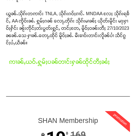
ယွၼ်ႉသိုၵ်းတဢၢင်း TNLA, သိုၵ်းၵဝ်ႈၵၢင်ႉ MNDAA လႄႈ သိုၵ်းရၶႅ
င်ႇ AA ၸိူဝ်းၼႆႉ ႁူမ်ႈၵၼ် လေႃႇတိုၵ်း သိုၵ်းမၢၼ်ႈ ယိုတ်းမိူင်း မႃးႁၢ
ဝ်ႈႁႅင်း ၼႂ်းၸိုင်ႈတႆးပွတ်းႁွင်ႇ တင်ႈတႄႇ မိူဝ်ႈဝၼ်းတီႈ 27/10/2023
ၼၼ်ႉသေ ႁၢၼ်ႉတေႃႇထိုင် မိူဝ်ႈၼႆႉ မီးၶၢဝ်းတၢင်းလိူၼ်ပၢႆ သဵင်ၵွ
င်ႈပႆႇယဵၼ်။
ဢၢၼ်ႇယဝ်ႉႁူမ်ႈပၼ်တၢင်းႁၼ်ထိုင်တီႈၼႆႈ
promotion
SHAN Membership
169
฿
฿