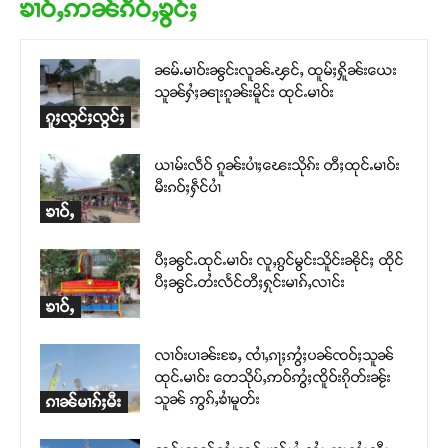
ၶၢဝ်ႇဢၼ်ၵဵဝ်ႇၶွင်ႈ
ၼမ်ႉမၢဝ်းၼွင်းလူၼ်ႉၾင်ႇ ထူမ်ႈႁိူၼ်းယေး
သူၼ်ႁႆႈၼႃးၵူၼ်းမိူင်း ထုင်ႉမၢဝ်း
ၵူႈလွင်ႈလွင်ႈ
ယၢမ်းလဵဝ် ၵူၼ်းပၢႆႈၽေးသိုၵ်း တီႈထုင်ႉမၢဝ်း
မီးၵဝ်ႈႁဵင်ပၢႆ
ၶၢဝ်ႇ
ပီႈၼွင်ႉထုင်ႉမၢဝ်း လူႇၵွင်မွင်းသိူင်းၼိုင်ႈ ထိုင်
ပီႈၼွင်ႉတႆးလႅင်တီႈႁုင်းမၢၵ်ႇလၢင်း
ၶၢဝ်ႇ
လၢဝ်းပၢၼ်းၶႄႇ ၸၢႆႇၵႃႈဢွႆႈပၼ်ၸဝ်ႈသူၼ်
ထုင်ႉမၢဝ်း တေသိုပ်ႇဢဝ်ဢွႆႈၸိူဝ်းၵိုတ်းၼႂ်း
သူၼ် ဢွၵ်ႇၶၢႆမူတ်း
ၵၢၼ်မၢၵ်ႈမီး