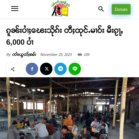
Donate
ၵူၼ်းပၢႆႈၽေးသိုၵ်း တီႈထုင်ႉမၢဝ်း မီးၵႂႃႇ
6,000 ပၢႆ
November 29, 2023
109
By
ၸၢႆးယွတ်ႈၶမ်း