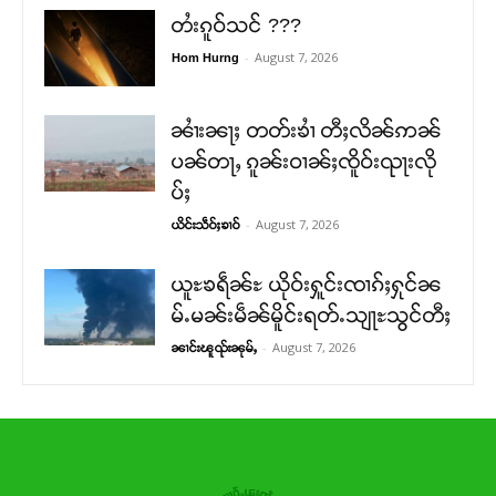
တႆးၵူဝ်သင် ???
-
August 7, 2026
Hom Hurng
ၼၢႆးၼႃႈ တတ်းၶၢႆ တီႈလိၼ်ဢၼ်
ပၼ်တႃႇ ၵူၼ်းဝၢၼ်ႈၸိူဝ်းၺႃးလို
ပ်ႈ
-
August 7, 2026
ယိင်းသဵဝ်ႈၶၢဝ်
ယူႊၶရဵၼ်ႊ ယိုဝ်းႁူင်းၸၢၵ်ႈႁုင်ၼ
မ်ႉမၼ်းမဵၼ်မိူင်းရတ်ႉသျႃႊသွင်တီႈ
-
August 7, 2026
ၼၢင်းၽူၺ်းၼုမ်ႇ