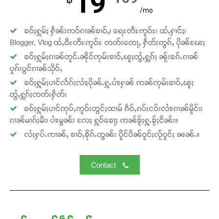
19
/mo
ၶဝ်ႈႁူမ်ႈ ႁဵၼ်းဢဝ်ၵၢၼ်ၶၢဝ်ႇ၊ ရေႊတီႊဢူဝ်ႊ၊ ထႆႇႁၢင်ႈ၊
Blogger, Vlog ထႆႇဝီႊတီႊဢူဝ်ႊ တတ်းတေႃႇ ႁဵတ်းဢွၵ်ႇ ပိုၼ်ၽႄႈ
ၶဝ်ႈႁူမ်ႈၵၢၼ်တူင်ႉၼိုင်ၸုမ်းၶၢဝ်ႇၽူႈတွႆႇႁွၵ်ႈ ၼႂ်းၶၵ်ႉၵၢၼ်
Support SHAN
ပူၵ်းပွင်ၵၢၼ်သိုဝ်ႇ
ၶဝ်ႈႁူမ်ႈပၢင်လႅၵ်ႈလၢႆႈပိုၼ်ႉႁူႉပၢႆးႁၼ် ဢၼ်ၸုမ်းၶၢဝ်ႇၽူႈ
တႃႇႁႂ်ႈသဵင်ၵၢင်ၸႂ်ၵူၼ်းမိူင်း ၵူႈတီႈၵူႈလႅၼ်ပေႃးတေၸွ
တွႆႇႁွၵ်ႈၸတ်းႁဵတ်း
တ်ႇ တူဝ်ႈလုမ်ႈၾႃႉၼၼ်ႉ ၶဝ်ႈႁူမ်ႈၵမ်ႉထႅမ် ၸုမ်းၶၢ
ၶဝ်ႈႁူမ်ႈပၢင်ဢုပ်ႇဢူဝ်းတွင်ႈထၢမ် ၵဵဝ်ႇၵပ်းငဝ်းလၢႆးၵၢၼ်မိူင်း၊
ဝ်ႇၽူႈတွႆႇႁွၵ်ႈ လႆႈယူႇၶႃႈဢေႃႈ။
ၵၢၼ်မၢၵ်ႈမီး၊ ပၢႆးမွၼ်း လႄႈ ႁူဝ်ၶေႃႈ ဢၼ်ၶႂ်ႈႁူႉၶႂ်ႈငိၼ်း။
လႆႈႁပ်ႉဢၢၼ်ႇ ၶၢဝ်ႇၶိုၵ်ႉတွၼ်း ပိူင်ပဵၼ်ဝူင်ႈလႂ်ဝူင်ႈ ၼၼ်ႉ။
Donate Now
Contact