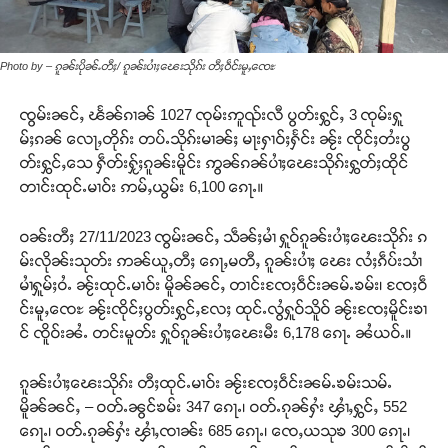
Photo by – ၵူၼ်းပိုၼ်ႉတီႈ/ ၵူၼ်းပၢႆႈၽေးသိုၵ်း တီႈဝဵင်းမူႇၸေႊ
ၸွမ်းၼင်ႇ ၽႅၼ်ၵၢၼ် 1027 ၸုမ်းဢူၺ်းလီ ပွတ်းႁွင်ႇ 3 ၸုမ်းႁူ
မ်ႈၵၼ် လေႃႇတိုၵ်း တပ်ႉသိုၵ်းမၢၼ်ႈ မႃးႁၢဝ်ႈႁႅင်း ၼႂ်း ၸိုင်ႈတႆးပွ
တ်းႁွင်ႇသေ ႁဵတ်းႁႂ်ႈၵူၼ်းမိူင်း ဢွၼ်ၵၼ်ပၢႆႈၽေးသိုၵ်းႁွတ်ႈထိုင်
တၢင်းထုင်ႉမၢဝ်း ဢမ်ႇယွမ်း 6,100 ၵေႃႉ။
ဝၼ်းတီႈ 27/11/2023 ၸွမ်းၼင်ႇ သဵၼ်ႈမၢႆ ႁူဝ်ၵူၼ်းပၢႆႈၽေးသိုၵ်း ၵ
မ်းလိုၼ်းသုတ်း ဢၼ်ယူႇတီႈ ၵေႃႇမတီႇ ၵူၼ်းပၢႆႈ ၽေး လႆႈၵဵပ်းသၢႆ
မၢႆႁူမ်ႈဝႆႉ ၼႂ်းထုင်ႉမၢဝ်း မိူၼ်ၼင်ႇ တၢင်းၸႄႈဝဵင်းၼမ်ႉၶမ်း၊ ၸႄႈဝဵ
င်းမူႇၸေႊ ၼႂ်းၸိုင်ႈပွတ်းႁွင်ႇလႄႈ ထုင်ႉလွႆႁူဝ်သိူဝ် ၼႂ်းၸႄႈမိူင်းၶၢ
င် ၸိူဝ်းၼႆႉ တင်းမူတ်း ႁူဝ်ၵူၼ်းပၢႆႈၽေးမီး 6,178 ၵေႃႉ ၼႆယဝ်ႉ။
ၵူၼ်းပၢႆႈၽေးသိုၵ်း တီႈထုင်ႉမၢဝ်း ၼႂ်းၸႄႈဝဵင်းၼမ်ႉၶမ်းသမ်ႉ
မိူၼ်ၼင်ႇ – ဝတ်ႉၼွင်ၶမ်း 347 ၵေႃႉ၊ ဝတ်ႉၵုၼ်ႁႆး ၾၢႆႇႁွင်ႇ 552
ၵေႃႉ၊ ဝတ်ႉၵုၼ်ႁႆး ၾၢႆႇၸၢၼ်း 685 ၵေႃႉ၊ ၸေႇယသုၶ 300 ၵေႃႉ၊