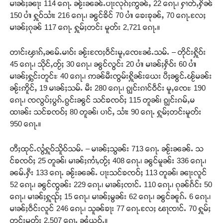
မၢၼ်ႈၼႃး 114 ၵေႃႉ ၼႂ်းၼၼ်ႉပႃးလုၵ်ႈဢွၼ်ႇ 22 ၵေႃႉ၊ ႁၢတ်ႇႁိၼ်
150 ပၢႆ၊ ႁူဝ်သၢႆး 216 ၵေႃႉ၊ ၼွင်ၶိင် 70 ပၢႆ၊ ၶေးၶုၼ်ႇ 70 ၵေႃႉလႄႈ
မၢၼ်ႈၵုၼ် 117 ၵေႃႉ ႁူမ်ႈတင်း မူတ်း 2,721 ၵေႃႉ။
တၢင်းၾၢၵ်ႇၼမ်ႉမၢဝ်း ၼႂ်းၸႄႈဝဵင်းမူႇၸေႊၼႆႉသမ်ႉ – တိုင်းႁိူဝ်း
45 ၵေႃႉ၊ သိုင်ႇတႂ်ႈ 30 ၵေႃႉ၊ ၼွင်လွင်း 20 ပၢႆ၊ မၢၼ်ႈႁဵဝ်း 60 ပၢႆ၊
မၢၼ်ႈႁွင်းတူင်ႊ 40 ၵေႃႉ၊ ဢၼ်မီးၸွမ်းႁိူၼ်းယေး ပီႈၼွင်ႉၽႂ်မၼ်း
ၼႂ်းဢိူင်ႇ 19 မၢၼ်ႈသမ်ႉ မီး 280 ၵေႃႉ၊ ၵျွင်းၵၢင်ဝဵင်း မူႇၸေႊ 190
ၵေႃႉ၊ ၸလွပ်ႈပွၵ်ႉၵွင်းၼွင် သင်ၶၸဝ်ႈ 115 တူၼ်၊ ၵျွင်းၵမ်ႇမ
ထၢၼ်း သင်ၶၸဝ်ႈ 80 တူၼ်၊ ပၢင်ႇ သၢႆး 90 ၵေႃႉ ႁူမ်ႈတင်းမူတ်း
950 ၵေႃႉ။
တီႈထုင်ႉလွႆႁူဝ်သိူဝ်သမ်ႉ – မၢၼ်ႈသွၼ်း 713 ၵေႃႉ ၼႂ်းၼၼ်ႉ သ
င်ၶၸဝ်ႈ 25 တူၼ်၊ မၢၼ်ႈဢၢႆႇတႂ်ႈ 408 ၵေႃႉ၊ ၼွင်မူၼ်း 336 ၵေႃႉ၊
ၼမ်ႉႁီး 133 ၵေႃႉ ၼႂ်းၼၼ်ႉ ပႃးသင်ၶၸဝ်ႈ 113 တူၼ်၊ ၼႃးလူင်
52 ၵေႃႉ၊ ၼွင်ၸွၼ်း 229 ၵေႃႉ၊ မၢၼ်ႈၸၢင်ႉ 110 ၵေႃႉ၊ ၵုၼ်ၵႅင်း 50
ၵေႃႉ၊ မၢၼ်ႈႁူၺ်ႈ 15 ၵေႃႉ၊ မၢၼ်ႈမွၼ်း 62 ၵေႃႉ၊ ၼွင်ၼူၵ်ႉ 6 ၵေႃႉ၊
မၢၼ်ႈဝဵင်းလူင် 246 ၵေႃႉ၊ သူၼ်ၶႃး 77 ၵေႃႉလႄႈ ၽႃၸၢင်ႉ 70 ႁူမ်ႈ
တင်းမူတ်း 2,507 ၵေႃႉ ၼႆယဝ်ႉ။