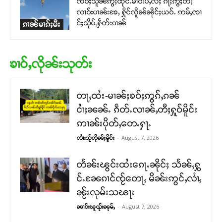
ၸဝ်ႈသူၼ်ဢွႆႈထုင်ႉမၢဝ်းပႆႇလႆႈ ၵႃႈဢွႆႈတီႈ
လၢဝ်းပၢၼ်းၶႄႇ ႁိုင်လိူၼ်ၼိုင်ႈယဝ်ႉ ဢမ်ႇၸၢ
င်ႈသိုပ်ႇႁဵတ်းၵၢၼ်
ၵၢၼ်မၢၵ်ႈမီး
ၶၢဝ်ႇလိုၼ်းသုတ်း
တႃႇထႆး-မၢၼ်ႈၶဝ်ႈဢွၵ်ႇၵၼ်
ငၢႆႈၼၼ်ႉ ၵဵတ်ႉလၢၼ်ႇတီႈႁူဝ်မိူင်း
ဢၢၼ်းပိုတ်ႇတေႉႁႃႉ
-
August 7, 2026
ၸၢႆးသႂ်ၸိုၼ်ႈမိူင်း
တႅၼ်းၽွင်းထႆးၵေႃႉၼိုင်ႈ သႅၼ်ႇႁွ
င်ႉၼႄၵၢင်ၸႂ်တေႃႇ မိၼ်းဢွင်ႇလၢႆႇ
ၼႂ်းလုမ်းသၽႃး
-
August 7, 2026
ၼၢင်းၽူၺ်းၼုမ်ႇ