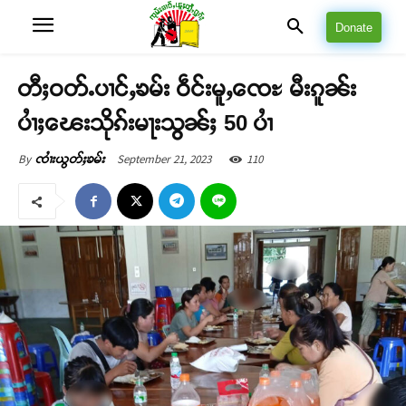
Donate
တီႈဝတ်ႉပၢင်ႇၶမ်း ဝဵင်းမူႇၸေႊ မီးၵူၼ်း
ပၢႆႈၽေးသိုၵ်းမႃးသွၼ်ႈ 50 ပၢႆ
September 21, 2023
110
By
ၸၢႆးယွတ်ႈၶမ်း