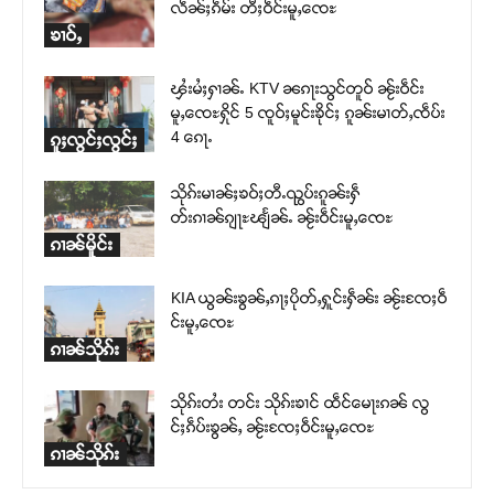
လဵၼ်ႈၵဵမ်း တီႈဝဵင်းမူႇၸေႊ
ၶၢဝ်ႇ
ၾႆးမႆႈႁၢၼ်ႉ KTV ၼၵႃးသွင်တူဝ် ၼႂ်းဝဵင်း
မူႇၸေႊႁိုင် 5 ၸူဝ်ႈမူင်းၶိုင်ႈ ၵူၼ်းမၢတ်ႇၸဵပ်း
4 ၵေႃႉ
ၵူႈလွင်ႈလွင်ႈ
သိုၵ်းမၢၼ်ႈၶဝ်ႈတီႉၺွပ်းၵူၼ်းႁဵ
တ်းၵၢၼ်ၵျႃႊၽျႅၼ်ႉ ၼႂ်းဝဵင်းမူႇၸေႊ
ၵၢၼ်မိူင်း
KIA ယွၼ်းၶွၼ်ႇၵႃႈပိုတ်ႇႁူင်းႁဵၼ်း ၼႂ်းၸႄႈဝဵ
င်းမူႇၸေႊ
ၵၢၼ်သိုၵ်း
သိုၵ်းတႆး တင်း သိုၵ်းၶၢင် ထဵင်မေႃးၵၼ် လွ
င်ႈၵဵပ်းၶွၼ်ႇ ၼႂ်းၸႄႈဝဵင်းမူႇၸေႊ
ၵၢၼ်သိုၵ်း