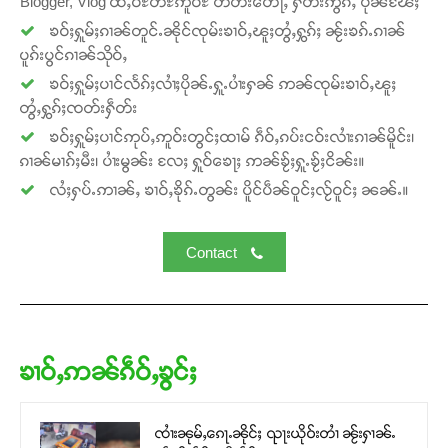
Blogger, Vlog ထႆႇဝီႊတီႊဢူဝ်ႊ တတ်းတေႃႇ ႁဵတ်းဢွၵ်ႇ ပိုၼ်ၽႄႈ
ၶဝ်ႈႁူမ်ႈၵၢၼ်တူင်ႉၼိုင်ၸုမ်းၶၢဝ်ႇၽူႈတွႆႇႁွၵ်ႈ ၼႂ်းၶၵ်ႉၵၢၼ်
ပူၵ်းပွင်ၵၢၼ်သိုဝ်ႇ
ၶဝ်ႈႁူမ်ႈပၢင်လႅၵ်ႈလၢႆႈပိုၼ်ႉႁူႉပၢႆးႁၼ် ဢၼ်ၸုမ်းၶၢဝ်ႇၽူႈ
Support SHAN
တွႆႇႁွၵ်ႈၸတ်းႁဵတ်း
ၶဝ်ႈႁူမ်ႈပၢင်ဢုပ်ႇဢူဝ်းတွင်ႈထၢမ် ၵဵဝ်ႇၵပ်းငဝ်းလၢႆးၵၢၼ်မိူင်း၊
တႃႇႁႂ်ႈသဵင်ၵၢင်ၸႂ်ၵူၼ်းမိူင်း ၵူႈတီႈၵူႈလႅၼ်ပေႃးတေၸွ
တ်ႇ တူဝ်ႈလုမ်ႈၾႃႉၼၼ်ႉ ၶဝ်ႈႁူမ်ႈၵမ်ႉထႅမ် ၸုမ်းၶၢ
ၵၢၼ်မၢၵ်ႈမီး၊ ပၢႆးမွၼ်း လႄႈ ႁူဝ်ၶေႃႈ ဢၼ်ၶႂ်ႈႁူႉၶႂ်ႈငိၼ်း။
ဝ်ႇၽူႈတွႆႇႁွၵ်ႈ လႆႈယူႇၶႃႈဢေႃႈ။
လႆႈႁပ်ႉဢၢၼ်ႇ ၶၢဝ်ႇၶိုၵ်ႉတွၼ်း ပိူင်ပဵၼ်ဝူင်ႈလႂ်ဝူင်ႈ ၼၼ်ႉ။
Donate Now
Contact
ၶၢဝ်ႇဢၼ်ၵဵဝ်ႇၶွင်ႈ
ၸၢႆးၼုမ်ႇၵေႃႉၼိုင်ႈ ၺႃးယိုဝ်းတၢႆ ၼႂ်းႁၢၼ်ႉ