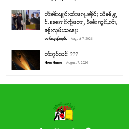
တႅၼ်းၽွင်းထႆးၵေႃႉၼိုင်ႈ သႅၼ်ႇႁွ
င်ႉၼႄၵၢင်ၸႂ်တေႃႇ မိၼ်းဢွင်ႇလၢႆႇ
ၼႂ်းလုမ်းသၽႃး
-
August 7, 2026
ၼၢင်းၽူၺ်းၼုမ်ႇ
တႆးၵူဝ်သင် ???
-
August 7, 2026
Hom Hurng