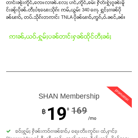
တၢင်းၼႂ်းဢိူင်ႇၸေႊလၢၼ်ႉလႄႈ ပၢင်ႇဢိူင်ႇၶမ်း ႁဵတ်းႁႂ်ႈၵူၼ်းမိူ
င်းၼႂ်းပိုၼ်ႉတီႈပၢႆႈၽေးသိုၵ်း ဢမ်ႇယွမ်း 340 ၵေႃႉ ႁွင်ႈၵၢၼ်ပို
ၼ်ၽၢဝ်ႇ တပ်ႉသိုၵ်းတဢၢင်း TNLA ပိုၼ်ၽၢဝ်ႇဢွၵ်ႇဝႆႉၼင်ႇၼႆ။
ဢၢၼ်ႇယဝ်ႉႁူမ်ႈပၼ်တၢင်းႁၼ်ထိုင်တီႈၼႆႈ
promotion
SHAN Membership
19
169
฿
฿
/mo
ၶဝ်ႈႁူမ်ႈ ႁဵၼ်းဢဝ်ၵၢၼ်ၶၢဝ်ႇ၊ ရေႊတီႊဢူဝ်ႊ၊ ထႆႇႁၢင်ႈ၊