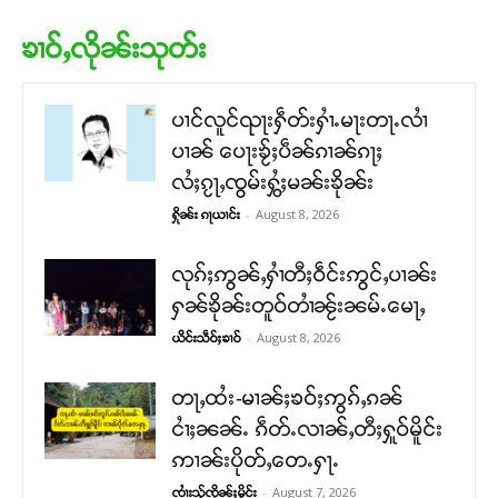
ၶၢဝ်ႇလိုၼ်းသုတ်း
ပၢင်လူင်ၺႃးႁဵတ်းႁၢႆႉမႃးတႃႉလၢႆ
ပၢၼ် ​​ပေႃးၶႂ်ႈပဵၼ်ၵၢၼ်ၵႃႈ
လႆႈၵႂႃႇၸွမ်းႁွႆႈမၼ်းၶိုၼ်း
-
August 8, 2026
ႁိုၼ်း ၵႃယၢင်း
လုၵ်ႈဢွၼ်ႇႁၢႆတီႈဝဵင်းဢွင်ႇပၢၼ်း
ႁၼ်ၶိုၼ်းတူဝ်တၢႆၼႂ်းၼမ်ႉမေႃႇ
-
August 8, 2026
ယိင်းသဵဝ်ႈၶၢဝ်
တႃႇထႆး-မၢၼ်ႈၶဝ်ႈဢွၵ်ႇၵၼ်
ငၢႆႈၼၼ်ႉ ၵဵတ်ႉလၢၼ်ႇတီႈႁူဝ်မိူင်း
ဢၢၼ်းပိုတ်ႇတေႉႁႃႉ
-
August 7, 2026
ၸၢႆးသႂ်ၸိုၼ်ႈမိူင်း