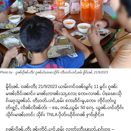
Photo by - ၵူၼ်းပိုၼ်ႉတီႈ/ ၵူၼ်းပၢႆႈၽေးသိုၵ်း တီႈဝတ်ႉပၢင်ႇၶမ်း မိူဝ်ႈၼႆႉ 21/9/2023
မိူဝ်ႈၼႆႉ ဝၼ်းတီႈ 21/9/2023 ယၢမ်းၵၢင်ဝၼ်းမွၵ်ႈ 11 မူင်း ၵူၼ်း
မၢၼ်ႈဝဵင်းၼၢင်း၊ မၢၼ်ႈၸၢၼ်းသႃႇလႄႈ ၸေႊလၢၼ်ႉ ပၢႆႈၽေးသို
ၵ်းမႃးသွၼ်ႈဝႆႉ တီႈဝတ်ႉပၢင်ႇၶမ်း ၸႄႈဝဵင်းမူႇၸေႊ ၸိုင်ႈတႆးပွ
တ်းႁွင်ႇ လႅၼ်လိၼ်တႆး – ၶႄႇ ဢမ်ႇယွမ်း 50 ၵေႃႉ ယွၼ်ႉပၢင်တိုၵ်း
သိုၵ်းမၢၼ်ႈတင်း သိုၵ်း TNLA ပိုတ်းယိုဝ်းၵၼ် ႁၢဝ်ႈႁႅင်း။
ၵူၼ်းပိုၼ်ႉတီႈ ၼႂ်းဢိူင်ႇပၢင်ႇၶမ်း လၢတ်ႈတီႈၽူႈတွႆႇႁွၵ်ႈဝႃႈ
–