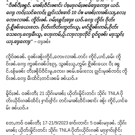
“ပဵၼ်ပီႈၼွင်ႉ မၢၼ်ႈဝဵင်းၼၢင်း ပၢႆႈမႃးၵမ်ႈၼမ်ၶႃႈဢေႃႈ။ ယဝ်ႉ
ၵေႃႈ ၸဝ်ႈသင်ၶၸဝ်ႈ ၵျွင်းသၢႆးၶၢဝ် 10 ပၢႆ။ မၢၼ်ႈၸၢၼ်းသႃႇလႄႈ
ၸေႊလၢၼ်ႉ ၸိူဝ်းၼႆႉ ၵမ်ႈၽွင်ႈၶႃႈ။ ယဝ်ႉၵေႃႈ ၸိူဝ်း ၵိုတ်း
ပႂ်ႉႁိူၼ်းယေးတႄႉ ၵိုတ်းဢိတ်းဢွတ်းယူႇ မၢင်ႁိူၼ်းဢမ်ႇၵိုတ်း
သေၵေႃႉၵေႃႈမီးယူႇ ပေႃးဢမ်ႇပႂ်ႉလႃးလႃးၸိုင် ၵူဝ်ၵူၼ်း မႃးသွၵ်ႈ
ယႃႉၶႃႈဢေႃႈ” –
ဝႃႈၼႆ။
လိူဝ်ၼၼ်ႉ ၵူၼ်းၼႂ်းဢိူင်ႇၸေႊလၢၼ်ႉတင်း ဢိူင်ႇပၢင်ႇၶမ်း ၸိူ
ဝ်းၼႆႉၵေႃႈ ဢွၼ်ၵၼ်ပၢႆႈၵႂႃႇ သွၼ်ႈယူႇၸွမ်း ႁိူၼ်းယေး ပီႈ ၼွ
င်ႉၽႂ်မၼ်း တီႈၼိူဝ်ဝဵင်းမူႇၸေႊ၊ ၼမ်ႉၶမ်းလႄႈ ၵျွင်းမုၼ်ၸဝ်ႈ ၸိူ
ဝ်းၼႆႉၵေႃႈ မီးထႅင်ႈတင်းၼမ် ၼႆယဝ်ႉ။
မိူဝ်ႈၼႆႉ ဝၼ်းတီႈ 21 သိုၵ်းမၢၼ်ႈ ယိုတ်းမိူင်းတင်း သိုၵ်း TNLA ပို
တ်းယိုဝ်းၵၼ်ထႅင်ႈ ႁၢဝ်ႈႁႅင်း တင်းမၢၼ်ႈဝဵင်းၼၢင်း ၼႂ်း ဢိူင်ႇပၢင်ၶ
မ်း ၼႆယဝ်ႉ။
တႄႇဢဝ် ဝၼ်းတီႈ 17-21/9/2023 ၶၢဝ်းတၢင်း 5 ဝၼ်းမႃးၼႆႉ သိုၵ်း
မၢၼ်ႈ ယိုတ်းမိူင်းတင်း သိုၵ်း TNLA ပိုတ်းယိုဝ်းၵၼ် မႃးႁၢဝ်ႈႁႅင်း