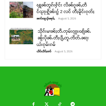
ၾူၼ်တူၵ်းႁႅင်း လိၼ်ၵူၼ်ႇတဵ
င်ၺႃးႁိူၼ်းၵွႆ 2 လင် တီႈမိူင်းၵုတ်ႈ
-
August 5, 2026
ၼၢင်းၽူၺ်းၼုမ်ႇ
သိုၵ်းမၢၼ်ႈတီႉၸုမ်းၵျႃႊၽျႅၼ်ႉ
ၼႂ်းပိုၼ်ႉတီႈပျီႇတူႉၸိတ်ႉၼႃး
ယႆးၵုမ်းၵမ်
-
August 5, 2026
ယိင်းသဵဝ်ႈၶၢဝ်