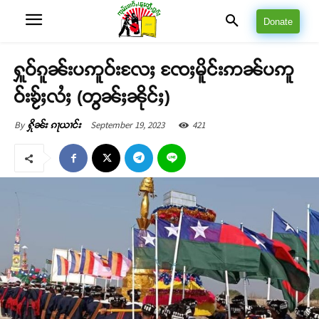
Donate
ႁူဝ်ၵူၼ်းပဢူဝ်းလႄႈ ၸႄႈမိူင်းဢၼ်ပဢူ
ဝ်းၶႂ်ႈလႆႈ (တွၼ်ႈၼိုင်ႈ)
September 19, 2023
421
By
ႁိုၼ်း ၵႃယၢင်း