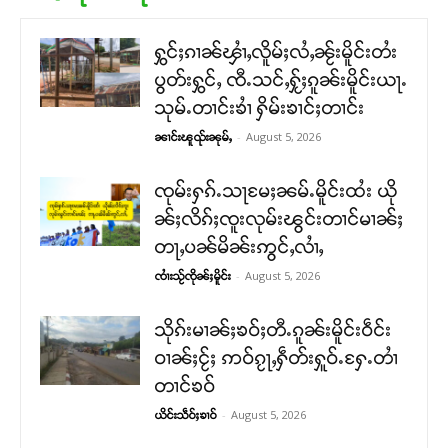
ႁွင်ႈၵၢၼ်ၾၢႆႇလိူမ်ႈလႆႇၼႂ်းမိူင်းတႆး
ပွတ်းႁွင်ႇ ၸီႉသင်ႇႁႂ်ႈၵူၼ်းမိူင်းယႃႉ
သုမ်ႉတၢင်းၶၢႆ ႁိမ်းၶၢင်ႈတၢင်း
-
August 5, 2026
ၼၢင်းၽူၺ်းၼုမ်ႇ
ၸုမ်းႁၵ်ႉသႃမႄႈၼမ်ႉမိူင်းထႆး ယို
ၼ်ႈလိၵ်ႈၸူးလုမ်းၽွင်းတၢင်မၢၼ်ႈ
တႃႇပၼ်မိၼ်းဢွင်ႇလၢႆႇ
-
August 5, 2026
ၸၢႆးသႂ်ၸိုၼ်ႈမိူင်း
သိုၵ်းမၢၼ်ႈၶဝ်ႈတီႉၵူၼ်းမိူင်းဝဵင်း
ဝၢၼ်ႈငႂ်ႈ ဢဝ်ၵႂႃႇႁဵတ်းႁူဝ်ႉႁႄႉတၢႆ
တၢင်ၶဝ်
-
August 5, 2026
ယိင်းသဵဝ်ႈၶၢဝ်