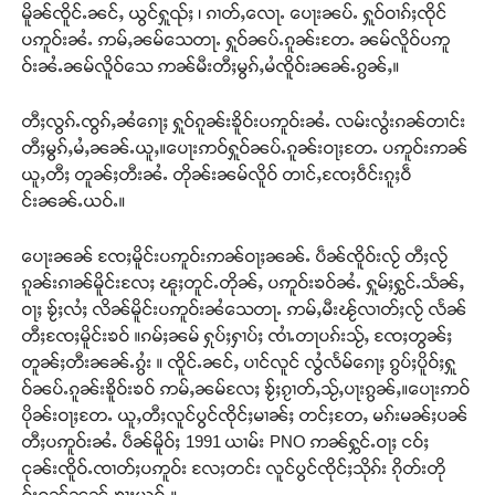
မိူၼ်ၸိူင်ႉၼင်ႇ ယွင်ႁူၺ်ႈ ၊ ၵၢတ်ႇလေႃႉ ပေႃးၼပ်ႉ ႁူဝ်ဝၢၵ်ႈၸိုင်
ပဢူဝ်းၼႆႉ ဢမ်ႇၼမ်သေတႃႉ ႁူဝ်ၼပ်ႉၵူၼ်းတႄႉ ၼမ်လိူဝ်ပဢူ
ဝ်းၼႆႉၼမ်လိူဝ်သေ ဢၼ်မီးတီႈမွၵ်ႇမႆၸိူဝ်းၼၼ်ႉၵွၼ်ႇ။
တီႈလွၵ်ႉၸွၵ်ႇၼႆၵေႃႈ ႁူဝ်ၵူၼ်းၶိူဝ်းပဢူဝ်းၼႆႉ လမ်းလွႆးၵၼ်တၢင်း
တီႈမွၵ်ႇမႆႇၼၼ်ႉယူႇ။ပေႃးဢဝ်ႁူဝ်ၼပ်ႉၵူၼ်းဝႃႈတႄႉ ပဢူဝ်းဢၼ်
ယူႇတီႈ တူၼ်ႈတီးၼႆႉ တိုၼ်းၼမ်လိူဝ် တၢင်ႇၸႄႈဝဵင်းၵူႈဝဵ
င်းၼၼ်ႉယဝ်ႉ။
ပေႃးၼၼ် ၸႄႈမိူင်းပဢူဝ်းဢၼ်ဝႃႈၼၼ်ႉ ပဵၼ်ၸိူဝ်းလႂ် တီႈလႂ်
ၵူၼ်းၵၢၼ်မိူင်းလႄႈ ၽူႈတူင်ႉတိုၼ်ႇ ပဢူဝ်းၶဝ်ၼႆႉ ႁူမ်ႈႁွင်ႉသႅၼ်ႇ
ဝႃႈ ၶႂ်ႈလႆႈ လိၼ်မိူင်းပဢူဝ်းၼႆသေတႃႉ ဢမ်ႇမီးၽႂ်လၢတ်ႈလႂ် လႅၼ်
တီႈၸႄႈမိူင်းၶဝ် ။ၵမ်ႈၼမ် ႁုပ်ႈႁၢပ်ႈ ၸၢႆႉတႃပၵ်းသႂ်ႇ ၸႄႈတွၼ်ႈ
Support SHAN
တူၼ်ႈတီးၼၼ်ႉၵွႆး ။ ၸိူင်ႉၼင်ႇ ပၢင်လူင် လွႆလႅမ်ၵေႃႈ ၵွပ်ႈပိူဝ်ႈႁူ
ဝ်ၼပ်ႉၵူၼ်းၶိူဝ်းၶဝ် ဢမ်ႇၼမ်လႄႈ ၶႂ်ႈၵႂၢတ်ႇသႂ်ႇပႃးၵွၼ်ႇ။ပေႃးဢဝ်
တႃႇႁႂ်ႈသဵင်ၵၢင်ၸႂ်ၵူၼ်းမိူင်း ၵူႈတီႈၵူႈလႅၼ်ပေႃးတေၸွ
ပိုၼ်းဝႃႈတႄႉ ယူႇတီႈလူင်ပွင်ၸိုင်ႈမၢၼ်ႈ တင်ႈတႄႇ မၵ်းမၼ်ႈပၼ်
တ်ႇ တူဝ်ႈလုမ်ႈၾႃႉၼၼ်ႉ ၶဝ်ႈႁူမ်ႈၵမ်ႉထႅမ် ၸုမ်းၶၢ
တီႈပဢူဝ်းၼႆႉ ပဵၼ်မိူဝ်ႈ 1991 ယၢမ်း PNO ဢၼ်ႁွင်ႉဝႃႈ ငဝ်ႈ
ဝ်ႇၽူႈတွႆႇႁွၵ်ႈ လႆႈယူႇၶႃႈဢေႃႈ။
ငုၼ်းၸိူဝ်ႉၸၢတ်ႈပဢူဝ်း လႄႈတင်း လူင်ပွင်ၸိုင်ႈသိုၵ်း ၵိုတ်းတို
ၵ်းၵၼ်ၼၼ်ႉၶႃႈယဝ်ႉ။