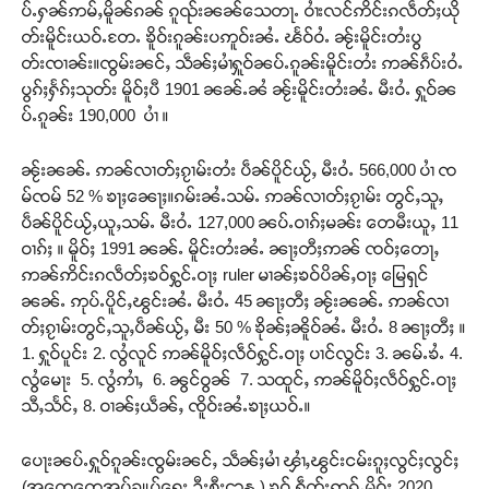
ပ်ႉႁၼ်ဢမ်ႇမိူၼ်ၵၼ် ၵူၺ်းၼၼ်သေတႃႉ ဝၢႆးလင်ဢိင်းၵလဵတ်ႈယို
တ်းမိူင်းယဝ်ႉတႄႉ ၶိူဝ်းၵူၼ်းပဢူဝ်းၼႆႉ ၽႅဝ်ဝႆႉ ၼႂ်းမိူင်းတႆးပွ
တ်းၸၢၼ်း။ၸွမ်းၼင်ႇ သဵၼ်ႈမၢႆႁူဝ်ၼပ်ႉၵူၼ်းမိူင်းတႆး ဢၼ်ၵဵပ်းဝႆႉ
ပွၵ်ႈႁႅၵ်ႈသုတ်း မိူဝ်ႈပီ 1901 ၼၼ်ႉၼႆ ၼႂ်းမိူင်းတႆးၼႆႉ မီးဝႆႉ ႁူဝ်ၼ
ပ်ႉၵူၼ်း 190,000 ပၢႆ ။
ၼႂ်းၼၼ်ႉ ဢၼ်လၢတ်ႈၵႂၢမ်းတႆး ပဵၼ်ပိူင်ယႂ်ႇ မီးဝႆႉ 566,000 ပၢႆ ၸ
မ်ၸမ် 52 % ၶႃႈၼေႃႈ။ၵမ်းၼႆႉသမ်ႉ ဢၼ်လၢတ်ႈၵႂၢမ်း တွင်ႇသူႇ
ပဵၼ်ပိူင်ယႂ်ႇယူႇသမ်ႉ မီးဝႆႉ 127,000 ၼပ်ႉဝၢၵ်ႈမၼ်း တေမီးယူႇ 11
ဝၢၵ်ႈ ။ မိူဝ်ႈ 1991 ၼၼ်ႉ မိူင်းတႆးၼႆႉ ၼႃႈတီႈဢၼ် ၸဝ်ႈတေႃႇ
ဢၼ်ဢိင်းၵလဵတ်ႈၶဝ်ႁွင်ႉဝႃႈ ruler မၢၼ်ႈၶဝ်ပိၼ်ႇဝႃႈ မြေရှင်
ၼၼ်ႉ ဢုပ်ႉပိူင်ႇၽွင်းၼႆႉ မီးဝႆႉ 45 ၼႃႈတီႈ ၼႂ်းၼၼ်ႉ ဢၼ်လၢ
တ်ႈၵႂၢမ်းတွင်ႇသူႇပဵၼ်ယႂ်ႇ မီး 50 % ၶိုၼ်ႈၼိူဝ်ၼႆႉ မီးဝႆႉ 8 ၼႃႈတီႈ ။
1. ႁူဝ်ပူင်း 2. လွႆလူင် ဢၼ်မိူဝ်ႈလဵဝ်ႁွင်ႉဝႃႈ ပၢင်လွင်း 3. ၼမ်ႉၶႆႉ 4.
လွႆမေႃး 5. လွႆဢၢႆႇ 6. ၼွင်ဝွၼ် 7. သထူင်ႇ ဢၼ်မိူဝ်ႈလဵဝ်ႁွင်ႉဝႃႈ
သီႇသႅင်ႇ 8. ဝၢၼ်ႈယဵၼ်ႇ ၸိူဝ်းၼႆႉၶႃႈယဝ်ႉ။
ပေႃးၼပ်ႉႁူဝ်ၵူၼ်းၸွမ်းၼင်ႇ သဵၼ်ႈမၢႆ ၾၢႆႇၽွင်းငမ်းၵူႈလွင်ႈလွင်ႈ
(အထွေထွေအုပ်ချုပ်ရေး ဦးစီးဌာန ) ၶဝ် ႁဵတ်းဢွၵ်ႇမိူဝ်ႈ 2020