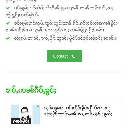
ၶဝ်ႈႁူမ်ႈပၢင်လႅၵ်ႈလၢႆႈပိုၼ်ႉႁူႉပၢႆးႁၼ် ဢၼ်ၸုမ်းၶၢဝ်ႇၽူႈ
တွႆႇႁွၵ်ႈၸတ်းႁဵတ်း
ၶဝ်ႈႁူမ်ႈပၢင်ဢုပ်ႇဢူဝ်းတွင်ႈထၢမ် ၵဵဝ်ႇၵပ်းငဝ်းလၢႆးၵၢၼ်မိူင်း၊
ၵၢၼ်မၢၵ်ႈမီး၊ ပၢႆးမွၼ်း လႄႈ ႁူဝ်ၶေႃႈ ဢၼ်ၶႂ်ႈႁူႉၶႂ်ႈငိၼ်း။
လႆႈႁပ်ႉဢၢၼ်ႇ ၶၢဝ်ႇၶိုၵ်ႉတွၼ်း ပိူင်ပဵၼ်ဝူင်ႈလႂ်ဝူင်ႈ ၼၼ်ႉ။
Contact
ၶၢဝ်ႇဢၼ်ၵဵဝ်ႇၶွင်ႈ
သူပ်းဝႃႈ​​တေတင်ႈၸိုင်ႈမိူင်းၾႅတ်ႊတရႄႊ ​​
ၸႄႈမိူင်းၸၢဝ်းမၢၼ်ႈပႄႇ ဢမ်ႇယွမ်းၽွတ်ႈ
ၵၢၼ်မိူင်း