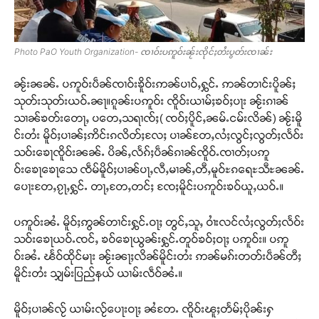
Photo PaO Youth Organization- ၸၢဝ်းပဢူဝ်းၼႂ်းၸိုင်ႈတႆးပွတ်းၸၢၼ်း
ၼႂ်းၼၼ်ႉ ပဢူဝ်းပဵၼ်ၸၢဝ်းၶိူဝ်းဢၼ်ပၢဝ်ႇႁွင်ႉ ဢၼ်တၢင်းပိူၼ်ႈ
သုတ်းသုတ်းယဝ်ႉၼႃ။ၵူၼ်းပဢူဝ်း ၸိူဝ်းယၢမ်ႈၶဝ်ႈပႃး ၼႂ်းၵၢၼ်
သၢၼ်ၶတ်းတေႃႇ ပတေႇသရၢၸ်ႈ( ၸဝ်ႈပိူင်ႇၼမ်ႉငမ်းလိၼ်) ၼႂ်းမိူ
င်းတႆး မိူဝ်ႈပၢၼ်ႈဢိင်းၵလိတ်ႈလႄႈ ပၢၼ်တႄႇလႆႈလွင်ႈလွတ်ႈလႅဝ်း
သဝ်းၶေႃၸိူဝ်းၼၼ်ႉ ပိၼ်ႇလႅၵ်ႈပဵၼ်ၵၢၼ်ၸိူဝ်ႉၸၢတ်ႈပဢူ
ဝ်းၶေႃၶေႃသေ ၸဵမ်မိူဝ်ႈပၢၼ်ပႃႇလီႇမၢၼ်ႇတီႇမူဝ်ႊၵရေႊသီႊၼၼ်ႉ
ပေႃးတႄႇၵႂႃႇႁွင်ႉ တႃႇတႄႇတင်ႈ ၸႄႈမိူင်းပဢူဝ်းၶဝ်ယူႇယဝ်ႉ။
ပဢူဝ်းၼႆႉ မိူဝ်ႈဢွၼ်တၢင်းႁွင်ႉဝႃႈ တွင်ႇသူႇ ဝၢႆးလင်လႆႈလွတ်ႈလႅဝ်း
သဝ်းၶေႃယဝ်ႉၸင်ႇ ၶဝ်ၶေႃယွၼ်းႁွင်ႉတူဝ်ၶဝ်ႈဝႃႈ ပဢူဝ်း။ ပဢူ
ဝ်းၼႆႉ ၽႅဝ်ထိုင်မႃး ၼႂ်းၼႃႈလိၼ်မိူင်းတႆး ဢၼ်မၵ်းတတ်းပဵၼ်တီႈ
မိူင်းတႆး သျှမ်းပြည်နယ် ယၢမ်းလဵဝ်ၼႆႉ။
မိူဝ်ႈပၢၼ်လႂ် ယၢမ်းလႂ်ပေႃးဝႃႈ ၼႆတႄႉ ၸိူဝ်းၽူႈတႅမ်ႈပိုၼ်းႁ