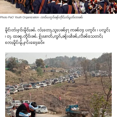
Photo PaO Youth Organization- ၸၢဝ်းပဢူဝ်းၼႂ်းၸိုင်ႈတႆးပွတ်းၸၢၼ်း
မိူင်းတႆးႁဝ်းမိူဝ်ႈၼႆႉ လႆႈတေႃႇသူႈပၼ်ႁႃ ဢၼ်ဝႃႈ ပဢူဝ်း ၊ ပလွင်ႈ
၊ ဝႃႉ ထၼူႉၸိူဝ်းၼႆႉ ႁႂ်ႈၽၢတ်ႇဢွၵ်ႇၼႂ်းၽႅၼ်ႇလိၼ်သေတင်ႈ
ၸႄႈမိူင်းမႂ်ႇႁင်းၶေႃႈၶဝ်။