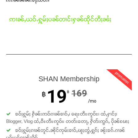
Donate Now
ဢၢၼ်ႇယဝ်ႉႁူမ်ႈပၼ်တၢင်းႁၼ်ထိုင်တီႈၼႆႈ
promotion
SHAN Membership
19
169
฿
฿
/mo
ၶဝ်ႈႁူမ်ႈ ႁဵၼ်းဢဝ်ၵၢၼ်ၶၢဝ်ႇ၊ ရေႊတီႊဢူဝ်ႊ၊ ထႆႇႁၢင်ႈ၊
Blogger, Vlog ထႆႇဝီႊတီႊဢူဝ်ႊ တတ်းတေႃႇ ႁဵတ်းဢွၵ်ႇ ပိုၼ်ၽႄႈ
ၶဝ်ႈႁူမ်ႈၵၢၼ်တူင်ႉၼိုင်ၸုမ်းၶၢဝ်ႇၽူႈတွႆႇႁွၵ်ႈ ၼႂ်းၶၵ်ႉၵၢၼ်
ပူၵ်းပွင်ၵၢၼ်သိုဝ်ႇ