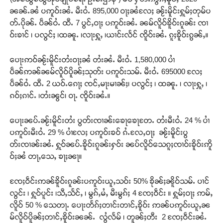
ၼၼ်ႉၼႆ ပဢူဝ်းၼႆႉ မီးဝႆႉ 895,000 ဝႃႈၼႆလႄႈ ၼႂ်းမိူင်းႁူမ်ႈတုမ်ပ
တ်ႉပိုၼ်ႉ ပဵၼ်ဝႆႉ ထီႉ 7 ပွင်ႇဝႃႈ ပဢူဝ်းၼႆႉ ၼမ်လိူဝ်ၶိူဝ်းၵူၼ်း ၸၢ
ဝ်းၶၢင် ၊ ပလွင်ႈ ၊ထၼူႉ ၊လႃးႁူႇ ၊ယၢင်းလႅင် ၸိူဝ်းၼႆႉ ၵူႈၶိူဝ်းၵွၼ်ႇ။
ပေႃးဢဝ်ၼႂ်းမိူင်းတႆးဝႃႈၼႆ တႆးၼႆႉ မီးဝႆႉ 1,580,000 ပၢႆ
ပဵၼ်ဢၼ်ၼမ်လိူဝ်ပိူၼ်ႈသုတ်း ပဢူဝ်းသမ်ႉ မီးဝႆႉ 695000 လႄႈ
ပဵၼ်ဝႆႉ ထီႉ 2 ယဝ်ႉၵေႃႈ ၸင်ႇမႃးမၢၼ်ႈ၊ ပလွင်ႈ ၊ ထၼူႉ ၊ လႃးႁူႇ ၊
ၵဝ်ႈၵၢင်ႉ ၊တႆးၼွင်၊ ဝႃႉ ၸိူဝ်းၼႆႉ။
ပေႃးၼပ်ႉၼႂ်းမိူင်းတႆး ပွတ်းၸၢၼ်းၶေႃၶေႃတႄႉ တႆးမီးဝႆႉ 24 % ပၢႆ
ပဢူဝ်းမီးဝႆႉ 29 % ပၢႆလႄႈ ပဢူဝ်းၶဝ် ၵႆႉလႄႇဝႃႈ ၼႂ်းမိူင်းပွ
တ်းၸၢၼ်းၼႆႉ ႁူဝ်ၼပ်ႉၶိူဝ်းၵူၼ်းႁဝ်း ၼပ်လိူဝ်သေၵူႈၸၢဝ်းၶိူဝ်းဢိူ
ဝ်ႈၼႆ တႃႇသေႇ ၶႃႈၼႃ။
ၸႄႈဝဵင်းဢၼ်ၶိူဝ်းၵူၼ်းပဢူဝ်းယူႇသဝ်း 50% ၶိုၼ်ႈၼိူဝ်သမ်ႉ ပၢင်
လွင်း ၊ ႁူဝ်ပူင်း ၊သီႇသႅင်ႇ ၊ မွၵ်ႇမႆႇ မီးမွၵ်ႈ 4 ၸႄႈဝဵင်း ။ ႁူမ်ႈဝႃႈ ဢမ်ႇ
လိူဝ် 50 % သေတႃႉ ပေႃးတႅၵ်ႈတၢင်းတၢင်ႇၶိူဝ်း ဢၼ်ပဢူဝ်းယူႇၼ
မ်လိူဝ်ပိူၼ်ႈတၢင်ႇၶိူဝ်းၼၼ်ႉ လွႆလႅမ် ၊ တူၼ်ႈတီး 2 ၸႄႈဝဵင်းၼႆႉ