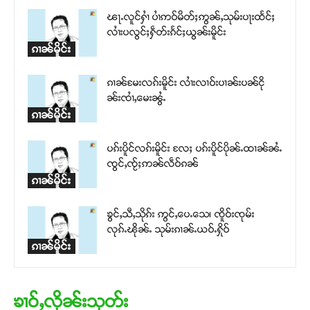
ၽႃႉလူင်ႁၢႆ ပၢႆဢဝ်မိတ်ႈဢွၼ်ႇသုမ်းပႃးထႅင်ႈ
လၢႆးပလွင်ႈႁဵတ်းၵႅင်ႈယွၼ်းမိူင်း
ၵၢၼ်မိူင်း
ၵၢၼ်မႄးလၵ်းမိူင်း လၢႆးလၢဝ်းပၢၼ်းပၼ်ငို
ၼ်းၸၢႆႇ​​မေးၼွႆႉ
ၵၢၼ်မိူင်း
ပၵ်းပိူင်လၵ်းမိူင်း လႄႈ ပၵ်းပိူင်ပိုၼ်ႉထၢၼ်ၼႆႉ
ၸွင်ႇၸႂ်ႈဢၼ်လဵဝ်ၵၼ်
ၵၢၼ်မိူင်း
ၶွင်ႇသီႇသိုၵ်း ဢွင်ႇ​​ပေႉ​​သေ၊ ၸိူဝ်းၸုမ်း
လုၵ်ႉၽိုၼ်ႉ သုမ်း​​ၵၢၼ်ႉယဝ်ႉႁိုဝ်
ၵၢၼ်မိူင်း
ၶၢဝ်ႇလိုၼ်းသုတ်း