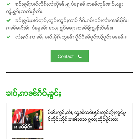
ၶဝ်ႈႁူမ်ႈပၢင်လႅၵ်ႈလၢႆႈပိုၼ်ႉႁူႉပၢႆးႁၼ် ဢၼ်ၸုမ်းၶၢဝ်ႇၽူႈ
တွႆႇႁွၵ်ႈၸတ်းႁဵတ်း
ၶဝ်ႈႁူမ်ႈပၢင်ဢုပ်ႇဢူဝ်းတွင်ႈထၢမ် ၵဵဝ်ႇၵပ်းငဝ်းလၢႆးၵၢၼ်မိူင်း၊
ၵၢၼ်မၢၵ်ႈမီး၊ ပၢႆးမွၼ်း လႄႈ ႁူဝ်ၶေႃႈ ဢၼ်ၶႂ်ႈႁူႉၶႂ်ႈငိၼ်း။
လႆႈႁပ်ႉဢၢၼ်ႇ ၶၢဝ်ႇၶိုၵ်ႉတွၼ်း ပိူင်ပဵၼ်ဝူင်ႈလႂ်ဝူင်ႈ ၼၼ်ႉ။
Contact
ၶၢဝ်ႇဢၼ်ၵဵဝ်ႇၶွင်ႈ
မိၼ်းဢွင်ႇလၢႆႇ ဢွၼ်ဢဝ်ၽွင်းလူင်တႂ်ႈလူင်ပွ
င်ၸိုင်ႈသိုၵ်းမၢၼ်ႈသေ ႁွတ်ႈထိုင်မိူင်းထႆး
ၵၢၼ်မိူင်း