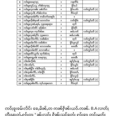
ၸဝ်ႈၶူးၶမ်းလႅင်း ၶေႇမိၼ်ႇတ ဢၼ်ႁဵၼ်းယဝ်ႉၸၼ်ႉ B.A လၢတ်ႈ
တီႈၽူႈတွႆႇႁွၵ်ႈဝႃႈ “ ၼႂ်းလုၵ်ႈ ႁဵၼ်းသင်ၶတႆး ႁဝ်းၶႃႈ တင်းမူတ်း