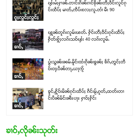
ၾႆးမႆႈႁၢၼ်ႉတၢင်းၵိၼ်ၵၢင်ၶိုၼ်းတီႈဝဵင်းလူင်ၵု
င်းထဵပ်ႈ မၢတ်ႇၸဵပ်းလႄႈလူႉတၢႆ မီး 90
ၵူႈလွင်ႈလွင်ႈ
ၾူၼ်တူၵ်းလူမ်းၽတ်ႉ ႁႅင်းတီႈဝဵင်းၵုင်းထဵပ်ႈ
ႁဵတ်းႁႂ်ႈလၵ်းသဝ်ၾႆး 40 လၵ်းလူမ်ႉ
ၶၢဝ်ႇ
ပွႆးသွၼ်းၼမ်ႉမိူင်းထႆးၵိုၼ်းၶွၼ်ႈ ၶႅၵ်ႇတွင်ႈတဵ
ဝ်းဝႃႈပဵၼ်တႃႇယႃၸႂ်
ၶၢဝ်ႇ
ၶူင်ႇႁိူဝ်းမိၼ်ၵုင်းထဵပ်ႈ ၵဵင်းမႂ်ႇၵူတ်ႇထတ်းတၢ
င်းပဵၼ်မႅင်းၼီႊပႃႊ ႁၢဝ်ႈႁႅင်း
ၶၢဝ်ႇ
ၶၢဝ်ႇလိုၼ်းသုတ်း