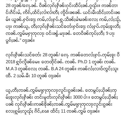
28 တူၼ်/ၵေႃႉၼႆႉ ပဵၼ်လုၵ်ႈႁဵၼ်းၵုင်းထဵပ်ႈၼႆႉၵူၺ်း။ ဢၼ်တၢ
င်းၵဵင်းမႆႇ ဢိၵ်ႇထႅင်ႈလၢႆလၢႆတီႈ ၸိူဝ်းၼၼ်ႉ ယင်းမီးထႅင်ႈတင်းၼ
မ်။ ယွၼ်ႉႁဝ်းၶႃႈ ဢမ်ႇလႆႈႁပ်ႉႁူႉသဵၼ်ႈမၢႆမၼ်းလႄႈ ဢမ်ႇလႆႈသႂ်ႇ
ပႃး၊ ဢၼ်ယူႇ တီႈလုၵ်ႈႁဵၼ်းသင်ၶတႆးႁဝ်းၶႃႈ လႆႈႁပ်ႉၸုမ်ႈၶူးတီႈ
ၸၼ်ႉၸွမ်မႁႃၸုလႃး ဝင်းၼွႆႉမႃးၼႆႉ တေပဵၼ်ၸုပ်ႈတီႈ 9 ပႃး
ပွၵ်ႈၼႆႉ” ဝႃႈၼႆ။
လုၵ်ႈႁဵၼ်းသင်ၶတႆး 28 တူၼ်/ ၵေႃႉ ဢၼ်တေလႆႈႁပ်ႉၸုမ်ႈၶူး ပီ
2018 ႁူဝ်လိူၼ်မေႊ တေထိုင်ၼႆႉ ၸၼ်ႉ Ph.D 1 တူၼ်၊ ၸၼ်ႉ
M.A 3 တူၼ်လႄႈ ၸၼ်ႉ B.A 24 တူၼ်။ ဢၼ်လႆႈလၢဝ်ၸွင်ႈသူး
ထီႉ 2 သမ်ႉမီး 10 တူၼ် ဝႃႈၼႆ။
ယူႇတီႈၸၼ်ႉၸွမ်မႃႁႃၸုလႃးလူင်းၵွၼ်းၼႆႉ တေမွပ်ႈယိုၼ်ႈၸု
မ်ႈၶူးလုၵ်ႈႁဵၼ်း တင်းမူတ်းလုၵ်ႈႁဵၼ်း 3000 ပၢႆ ။ တေမွပ်ႈယိုၼ်ႈ
ပၼ် လုၵ်ႈႁဵၼ်းဢၼ်ၶိုၼ်ႈၸၼ်ႉၸွမ်မႃႁႃၸုလႃးလူင်းၵွၼ်း
လႄႈႁူမ်ႈလူၺ်ႈ ၵိင်ႇၽႄ ထႅင်ႈ 11 ၸၼ်ႉၸွမ် ဝႃႈၼႆ။