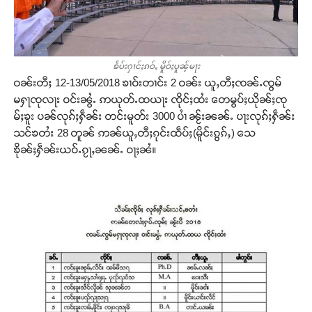
ꧠႅပ်းႁၢင်ႈၵဝ်ႇ မိူဝ်ႈပူၼ့်မႃး
ဝၼ်းတီႈ 12-13/05/2018 ၶၢဝ်းတၢင်း 2 ဝၼ်း ယူႇတီႈၸၼ်ႉၸွမ်
မႁႃၸုလႃး ဝင်းၼွႆႉ ဢယုတ်ႉထယႃး ၸိုင်ႈထႆး တေမွပ်ႈယိုၼ်ႈၸု
မ်ႈၶူး ပၼ်လုၵ်ႈႁဵၼ်း တင်းမူတ်း 3000 ပၢႆ ၼႂ်းၼၼ်ႉ ပႃးလုၵ်ႈႁဵၼ်း
သင်ၶတႆး 28 တူၼ် ဢၼ်ယူႇတီႈၵုင်းထဵပ်ႈ(မိူင်းၵွၵ်ႇ) သေ
ၶိုၼ်ႈႁဵၼ်းယဝ်ႉၵႂႃႇၼၼ်ႉ ဝႃႈၼႆ။