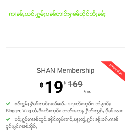
ဢၢၼ်ႇယဝ်ႉႁူမ်ႈပၼ်တၢင်းႁၼ်ထိုင်တီႈၼႆႈ
Support SHAN
တႃႇႁႂ်ႈသဵင်ၵၢင်ၸႂ်ၵူၼ်းမိူင်း ၵူႈတီႈၵူႈလႅၼ်ပေႃးတေၸွ
တ်ႇ တူဝ်ႈလုမ်ႈၾႃႉၼၼ်ႉ ၶဝ်ႈႁူမ်ႈၵမ်ႉထႅမ် ၸုမ်းၶၢ
ဝ်ႇၽူႈတွႆႇႁွၵ်ႈ လႆႈယူႇၶႃႈဢေႃႈ။
promotion
Donate Now
SHAN Membership
19
169
฿
฿
/mo
ၶဝ်ႈႁူမ်ႈ ႁဵၼ်းဢဝ်ၵၢၼ်ၶၢဝ်ႇ၊ ရေႊတီႊဢူဝ်ႊ၊ ထႆႇႁၢင်ႈ၊
Blogger, Vlog ထႆႇဝီႊတီႊဢူဝ်ႊ တတ်းတေႃႇ ႁဵတ်းဢွၵ်ႇ ပိုၼ်ၽႄႈ
ၶဝ်ႈႁူမ်ႈၵၢၼ်တူင်ႉၼိုင်ၸုမ်းၶၢဝ်ႇၽူႈတွႆႇႁွၵ်ႈ ၼႂ်းၶၵ်ႉၵၢၼ်
ပူၵ်းပွင်ၵၢၼ်သိုဝ်ႇ