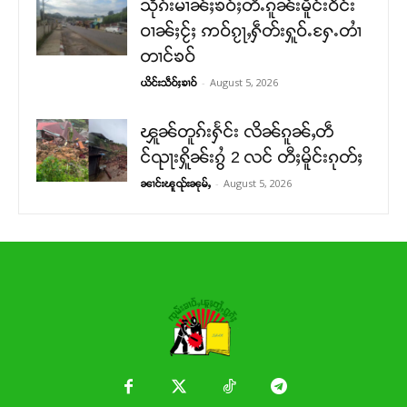
သိုၵ်းမၢၼ်ႈၶဝ်ႈတီႉၵူၼ်းမိူင်းဝဵင်း
ဝၢၼ်ႈငႂ်ႈ ဢဝ်ၵႂႃႇႁဵတ်းႁူဝ်ႉႁႄႉတၢႆ
တၢင်ၶဝ်
-
August 5, 2026
ယိင်းသဵဝ်ႈၶၢဝ်
ၾူၼ်တူၵ်းႁႅင်း လိၼ်ၵူၼ်ႇတဵ
င်ၺႃးႁိူၼ်းၵွႆ 2 လင် တီႈမိူင်းၵုတ်ႈ
-
August 5, 2026
ၼၢင်းၽူၺ်းၼုမ်ႇ