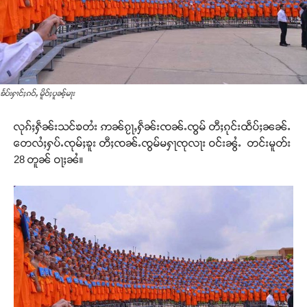
ꧠႅပ်းႁၢင်ႈၵဝ်ႇ မိူဝ်ႈပူၼ့်မႃး
လုၵ်ႈႁဵၼ်းသင်ၶတႆး ဢၼ်ၵႂႃႇႁဵၼ်းၸၼ်ႉၸွမ် တီႈၵုင်းထဵပ်ႈၼၼ်ႉ
တေလႆႈႁပ်ႉၸုမ်ႈၶူး တီႈၸၼ်ႉၸွမ်မႁႃၸုလႃး ဝင်းၼွႆႉ တင်းမူတ်း
28 တူၼ် ဝႃႈၼႆ။