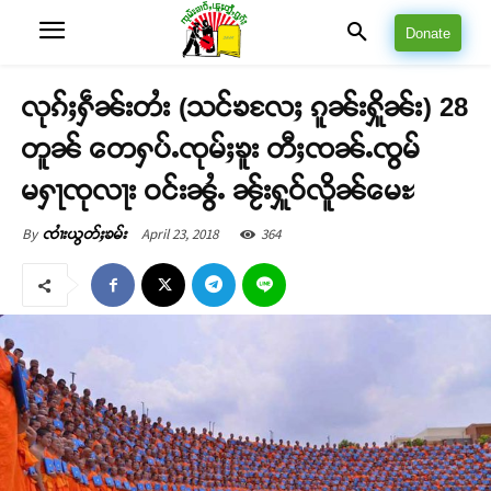
Donate
လုၵ်ႈႁဵၼ်းတႆး (သင်ၶလႄႈ ၵူၼ်းႁိူၼ်း) 28
တူၼ် တေႁပ်ႉၸုမ်ႈၶူး တီႈၸၼ်ႉၸွမ်
မႁႃၸုလႃး ဝင်းၼွႆႉ ၼႂ်းႁူဝ်လိူၼ်မေႊ
April 23, 2018
364
By
ၸၢႆးယွတ်ႈၶမ်း