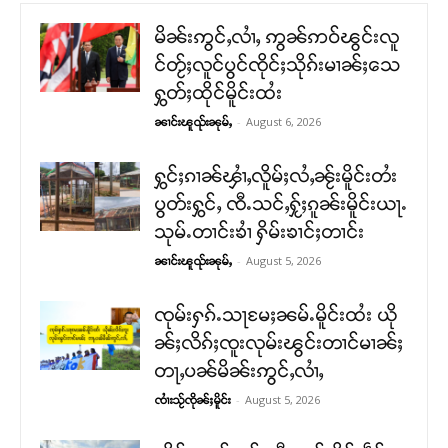
မိၼ်းဢွင်ႇလၢႆႇ ဢွၼ်ဢဝ်ၽွင်းလူ
င်တႂ်ႈလူင်ပွင်ၸိုင်ႈသိုၵ်းမၢၼ်ႈသေ
ႁွတ်ႈထိုင်မိူင်းထႆး
-
August 6, 2026
ၼၢင်းၽူၺ်းၼုမ်ႇ
ႁွင်ႈၵၢၼ်ၾၢႆႇလိူမ်ႈလႆႇၼႂ်းမိူင်းတႆး
ပွတ်းႁွင်ႇ ၸီႉသင်ႇႁႂ်ႈၵူၼ်းမိူင်းယႃႉ
သုမ်ႉတၢင်းၶၢႆ ႁိမ်းၶၢင်ႈတၢင်း
-
August 5, 2026
ၼၢင်းၽူၺ်းၼုမ်ႇ
ၸုမ်းႁၵ်ႉသႃမႄႈၼမ်ႉမိူင်းထႆး ယို
ၼ်ႈလိၵ်ႈၸူးလုမ်းၽွင်းတၢင်မၢၼ်ႈ
တႃႇပၼ်မိၼ်းဢွင်ႇလၢႆႇ
-
August 5, 2026
ၸၢႆးသႂ်ၸိုၼ်ႈမိူင်း