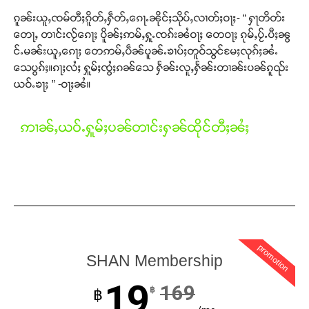
ၵူၼ်းယူႇၸမ်တီႈၵိူတ်ႇႁဵတ်ႇၵေႃႉၼိုင်ႈသိုပ်ႇလၢတ်ႈဝႃႈ- “ ႁႃတိတ်း
တေႃႇ တၢင်းလႂ်ၵေႃႈ ပိူၼ်ႈဢမ်ႇႁူႉၸၵ်းၼႆဝႃႈ တေဝႃႈ ၵုမ်ႇပႂ်ႉပီႈၼွ
င်ႉမၼ်းယူႇၵေႃႈ တေဢမ်ႇပဵၼ်ပူၼ်ႉၶၢပ်ႈတူဝ်သွင်မႄႈလုၵ်ႈၼႆႉ
သေပွၵ်ႈ။ၵႃႈလႆႈ ႁူမ်ႈၸွႆႈၵၼ်သေ ႁႅၼ်းလူႇႁႅၼ်းတၢၼ်းပၼ်ၵူၺ်း
Support SHAN
ယဝ်ႉၶႃႈ ” -ဝႃႈၼႆ။
တႃႇႁႂ်ႈသဵင်ၵၢင်ၸႂ်ၵူၼ်းမိူင်း ၵူႈတီႈၵူႈလႅၼ်ပေႃးတေၸွ
ဢၢၼ်ႇယဝ်ႉႁူမ်ႈပၼ်တၢင်းႁၼ်ထိုင်တီႈၼႆႈ
တ်ႇ တူဝ်ႈလုမ်ႈၾႃႉၼၼ်ႉ ၶဝ်ႈႁူမ်ႈၵမ်ႉထႅမ် ၸုမ်းၶၢ
ဝ်ႇၽူႈတွႆႇႁွၵ်ႈ လႆႈယူႇၶႃႈဢေႃႈ။
Donate Now
promotion
SHAN Membership
19
169
฿
฿