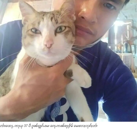
ၸၢႆးထေႃႇ ဢႃယု 37 ပီ ၵူၼ်းၵျွၵ်ႉမႄး ၵေႃႉဢၼ်ၶႃႈႁႅမ် မေးလႄႈလုၵ်ႈတၢႆ