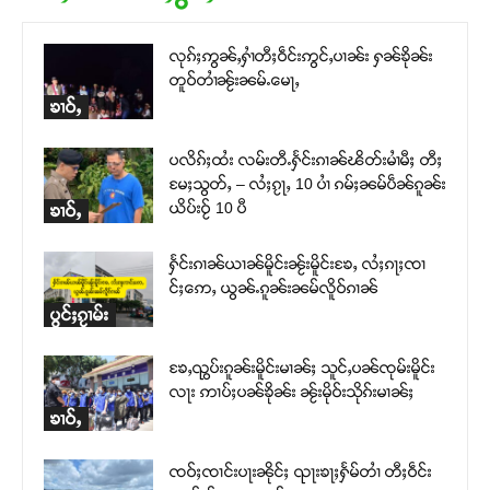
လုၵ်ႈဢွၼ်ႇႁၢႆတီႈဝဵင်းဢွင်ႇပၢၼ်း ႁၼ်ၶိုၼ်း
တူဝ်တၢႆၼႂ်းၼမ်ႉမေႃႇ
ၶၢဝ်ႇ
ပလိၵ်ႈထႆး လမ်းတီႉႁႅင်းၵၢၼ်ၽိတ်းမၢႆမီႈ တီႈ
မႄႈသွတ်ႇ – လႆႈၵႂႃႇ 10 ပၢႆ ၵမ်ႈၼမ်ပဵၼ်ၵူၼ်း
ယိပ်းဝႂ် 10 ပီ
ၶၢဝ်ႇ
ႁႅင်းၵၢၼ်ယၢၼ်မိူင်းၼႂ်းမိူင်းၶႄႇ လႆႈၵႃႈၸၢ
င်ႈဢေႇ ယွၼ်ႉၵူၼ်းၼမ်လိူဝ်ၵၢၼ်
ပွင်ႈၵႂၢမ်း
ၶႄႇၺွပ်းၵူၼ်းမိူင်းမၢၼ်ႈ သူင်ႇပၼ်ၸုမ်းမိူင်း
လႃး ဢၢပ်ႈပၼ်ၶိုၼ်း ၼႂ်းမိုဝ်းသိုၵ်းမၢၼ်ႈ
ၶၢဝ်ႇ
ၸဝ်ႈၸၢင်းပႃးၼိုင်ႈ ၺႃးၶႃႈႁႅမ်တၢႆ တီႈဝဵင်း