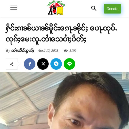
Donate
ႁႅင်းၵၢၼ်ယၢၼ်မိူင်းၵေႃႉၼိုင်ႈ ပေႃႉထုပ်ႉ
လုၵ်ႈမေးလူႉတၢႆသေပၢႆႈပႅတ်ႈ
April 12, 2023
1199
By
ၸၢႆးသႅင်ယွတ်ႈ