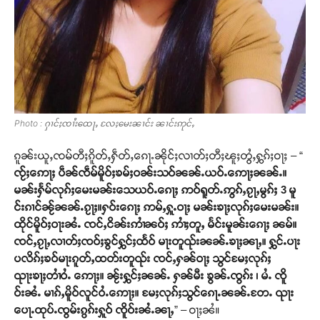
Photo : ႁၢင်ႈၸၢႆးထေႃႇ လႄႈမေးၼၢင်း ၼၢင်းဢုင်ႇ
ၵူၼ်းယူႇၸမ်တီႈၵိူတ်ႇႁဵတ်ႇၵေႃႉၼိုင်ႈလၢတ်ႈတီႈၽူႈတွႆႇႁွၵ်ႈဝႃႈ – “
ၸႂ်ႈဢေႃႈ ပဵၼ်ၸဵမ်မိူဝ်ႈၶမ်ႈဝၼ်းသဝ်ၼၼ်ႉယဝ်ႉဢေႃႈၼၼ်ႉ။
မၼ်းႁႅမ်လုၵ်ႈမေးမၼ်းသေယဝ်ႉၵေႃႈ ဢဝ်ရူတ်ႉဢွၵ်ႇၵႂႃႇမွၵ်ႈ 3 မူ
င်းၵၢင်ၼႂ်ၼၼ်ႉၵႂႃႈ။ႁဝ်းၵေႃႈ ဢမ်ႇႁူႉဝႃႈ မၼ်းၶႃႈလုၵ်ႈမေးမၼ်း။
ထိုင်မိူဝ်ႈဝႃးၼႆႉ ၸင်ႇငိၼ်းဢၢႆၼဝ်ႈ ဢၢႆႈတူႇ မႅင်းမူၼ်းၵေႃႈ ၼမ်။
ၸင်ႇၵႂႃႇလၢတ်ႈၸဝ်ႈၶွင်ႁွင်ႈထႅဝ် မႃးတူၺ်းၼၼ်ႉၶႃႈၼႃႇ။ ႁွင်ႉပႃး
ပလိၵ်ႈၶဝ်မႃးၵူတ်ႇထတ်းတူၺ်း ၸင်ႇႁၼ်ဝႃႈ သွင်မႄႈလုၵ်ႈ
ၺႃးၶႃႈတၢႆဝႆႉ ဢေႃႈ။ ၼႂ်းႁွင်ႈၼၼ်ႉ ႁၼ်မီး ၶွၼ်ႉၸွၵ်း ၊ မႆႉ ၸိူ
ဝ်းၼႆႉ မၢၵ်ႇမိူဝ်လူင်ဝႆႉဢေႃႈ။ မႄႈလုၵ်ႈသွင်ၵေႃႉၼၼ်ႉတႄႉ ၺႃး
ပေႃႉထုပ်ႉၸွမ်းၵွၵ်းႁူဝ် ၸိူဝ်းၼႆႉၼႃႇ
” – ဝႃႈၼႆ။