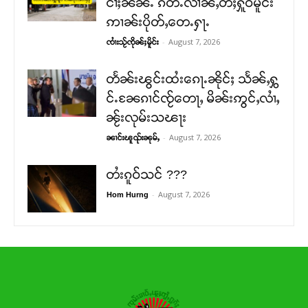
ငၢႆႈၼၼ်ႉ ၵဵတ်ႉလၢၼ်ႇတီႈႁူဝ်မိူင်း
ဢၢၼ်းပိုတ်ႇတေႉႁႃႉ
-
August 7, 2026
ၸၢႆးသႂ်ၸိုၼ်ႈမိူင်း
တႅၼ်းၽွင်းထႆးၵေႃႉၼိုင်ႈ သႅၼ်ႇႁွ
င်ႉၼႄၵၢင်ၸႂ်တေႃႇ မိၼ်းဢွင်ႇလၢႆႇ
ၼႂ်းလုမ်းသၽႃး
-
August 7, 2026
ၼၢင်းၽူၺ်းၼုမ်ႇ
တႆးၵူဝ်သင် ???
-
August 7, 2026
Hom Hurng