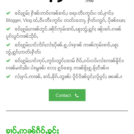
/mo
ၶဝ်ႈႁူမ်ႈ ႁဵၼ်းဢဝ်ၵၢၼ်ၶၢဝ်ႇ၊ ရေႊတီႊဢူဝ်ႊ၊ ထႆႇႁၢင်ႈ၊
Blogger, Vlog ထႆႇဝီႊတီႊဢူဝ်ႊ တတ်းတေႃႇ ႁဵတ်းဢွၵ်ႇ ပိုၼ်ၽႄႈ
ၶဝ်ႈႁူမ်ႈၵၢၼ်တူင်ႉၼိုင်ၸုမ်းၶၢဝ်ႇၽူႈတွႆႇႁွၵ်ႈ ၼႂ်းၶၵ်ႉၵၢၼ်
ပူၵ်းပွင်ၵၢၼ်သိုဝ်ႇ
ၶဝ်ႈႁူမ်ႈပၢင်လႅၵ်ႈလၢႆႈပိုၼ်ႉႁူႉပၢႆးႁၼ် ဢၼ်ၸုမ်းၶၢဝ်ႇၽူႈ
တွႆႇႁွၵ်ႈၸတ်းႁဵတ်း
ၶဝ်ႈႁူမ်ႈပၢင်ဢုပ်ႇဢူဝ်းတွင်ႈထၢမ် ၵဵဝ်ႇၵပ်းငဝ်းလၢႆးၵၢၼ်မိူင်း၊
ၵၢၼ်မၢၵ်ႈမီး၊ ပၢႆးမွၼ်း လႄႈ ႁူဝ်ၶေႃႈ ဢၼ်ၶႂ်ႈႁူႉၶႂ်ႈငိၼ်း။
လႆႈႁပ်ႉဢၢၼ်ႇ ၶၢဝ်ႇၶိုၵ်ႉတွၼ်း ပိူင်ပဵၼ်ဝူင်ႈလႂ်ဝူင်ႈ ၼၼ်ႉ။
Contact
ၶၢဝ်ႇဢၼ်ၵဵဝ်ႇၶွင်ႈ