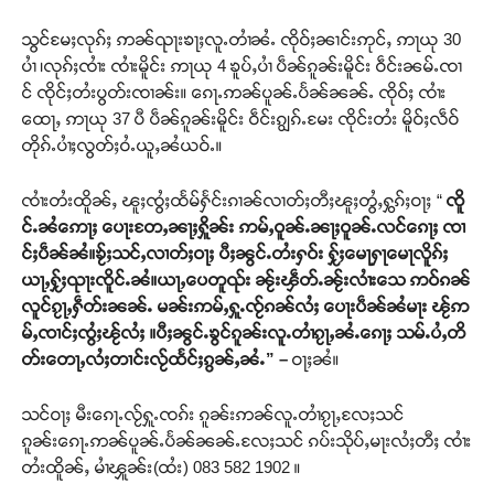
သွင်မႄႈလုၵ်ႈ ဢၼ်ၺႃးၶႃႈလူႉတၢႆၼႆႉ ၸိုဝ်ႈၼၢင်းဢုင်ႇ ဢႃယု 30
ပၢႆ ၊လုၵ်ႈၸၢႆး ၸၢႆးမိူင်း ဢႃယု 4 ၶူပ်ႇပၢႆ ပဵၼ်ၵူၼ်းမိူင်း ဝဵင်းၼမ်ႉၸၢ
င် ၸိုင်ႈတႆးပွတ်းၸၢၼ်း။ ၵေႃႉဢၼ်ပူၼ်ႉပႅၼ်ၼၼ်ႉ ၸိုဝ်ႈ ၸၢႆး
ထေႃႇ ဢႃယု 37 ပီ ပဵၼ်ၵူၼ်းမိူင်း ဝဵင်းၵျွၵ်ႉမႄး ၸိုင်းတႆး မိူဝ်ႈလဵဝ်
တိုၵ်ႉပၢႆႈလွတ်ႈဝႆႉယူႇၼႆယဝ်ႉ။
ၸၢႆးတႆးထိူၼ်ႇ ၽူႈၸွႆႈထႅမ်ႁႅင်းၵၢၼ်လၢတ်ႈတီႈၽူႈတွႆႇႁွၵ်ႈဝႃႈ “
ၸိူ
င်ႉၼႆဢေႃႈ ပေႃးတႄႇၼႃႈႁိူၼ်း ဢမ်ႇဝူၼ်ႉၼႃႈဝူၼ်ႉလင်ၵေႃႈ ၸၢ
င်ႈပဵၼ်ၼႆ။ၶႂ်ႈသင်ႇလၢတ်ႈဝႃႈ ပီႈၼွင်ႉတႆးႁဝ်း ႁႂ်ႈမေႃႁႃမေႃလိူၵ်ႈ
ယႃႇႁႂ်ႈၺႃးၸိူင်ႉၼႆ။ယႃႇပေတူၺ်း ၼႂ်းၾဵတ်ႉၼႂ်းလၢႆးသေ ဢဝ်ၵၼ်
လူင်ၵႂႃႇႁဵတ်းၼၼ်ႉ မၼ်းဢမ်ႇႁူႉၸႂ်ၵၼ်လႆႈ ပေႃးပဵၼ်ၼႆမႃး ၽႂ်ဢ
မ်ႇၸၢင်ႈၸွႆႈၽႂ်လႆႈ ။ပီႈၼွင်ႉၶွင်ၵူၼ်းလူႉတၢႆၵႂႃႇၼႆႉၵေႃႈ သမ်ႉပႆႇတိ
တ်းတေႃႇလႆႈတၢင်းလႂ်ထႅင်ႈၵွၼ်ႇၼႆႉ” –
ဝႃႈၼႆ။
သင်ဝႃႈ မီးၵေႃႉလႂ်ႁူႉၸၵ်း ၵူၼ်းဢၼ်လူႉတၢႆၵႂႃႇလႄႈသင်
ၵူၼ်းၵေႃႉဢၼ်ပူၼ်ႉပႅၼ်ၼၼ်ႉလႄႈသင် ၵပ်းသိုပ်ႇမႃးလႆႈတီႈ ၸၢႆး
တႆးထိူၼ်ႇ မၢႆၾူၼ်း(ထႆး) 083 582 1902 ။