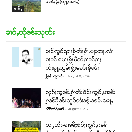
ဝၢၼ်ႈငႂ်ႈ(ယႂႃႇငၢၼ်ႇ)
ၶၢဝ်ႇ
ၶၢဝ်ႇလိုၼ်းသုတ်း
ပၢင်လူင်ၺႃးႁဵတ်းႁၢႆႉမႃးတႃႉလၢႆ
ပၢၼ် ​​ပေႃးၶႂ်ႈပဵၼ်ၵၢၼ်ၵႃႈ
လႆႈၵႂႃႇၸွမ်းႁွႆႈမၼ်းၶိုၼ်း
-
August 8, 2026
ႁိုၼ်း ၵႃယၢင်း
လုၵ်ႈဢွၼ်ႇႁၢႆတီႈဝဵင်းဢွင်ႇပၢၼ်း
ႁၼ်ၶိုၼ်းတူဝ်တၢႆၼႂ်းၼမ်ႉမေႃႇ
-
August 8, 2026
ယိင်းသဵဝ်ႈၶၢဝ်
တႃႇထႆး-မၢၼ်ႈၶဝ်ႈဢွၵ်ႇၵၼ်