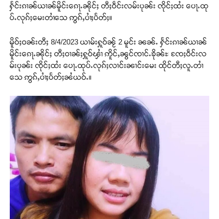
ႁႅင်းၵၢၼ်ယၢၼ်မိူင်းၵေႃႉၼိုင်ႈ တီႈဝဵင်းလမ်းပုၼ်း ၸိုင်ႈထႆး ပေႃႉထု
ပ်ႉလုၵ်ႈမေးတၢႆသေ ဢွၵ်ႇပၢႆႈပႅတ်ႈ။
မိူဝ်ႈဝၼ်းတီႈ 8/4/2023 ယၢမ်းႁူဝ်ၼႂ် 2 မူင်း ၼၼ်ႉ ႁႅင်းၵၢၼ်ယၢၼ်
မိူင်းၵေႃႉၼိုင်ႈ တီႈဝၢၼ်ႈႁူဝ်ၾၢႆ ဢိူင်ႇၼွင်ၸၢင်ႉၶိုၼ်ႊ ၸႄႈဝဵင်းလ
မ်းပုၼ်း ၸိုင်ႈထႆး ပေႃႉထုပ်ႉလုၵ်ႈလၢင်းၼၢင်းမေး ထိုင်တီႈလူႉတၢႆ
သေ ဢွၵ်ႇပၢႆႈပႅတ်ႈၼႆယဝ်ႉ။