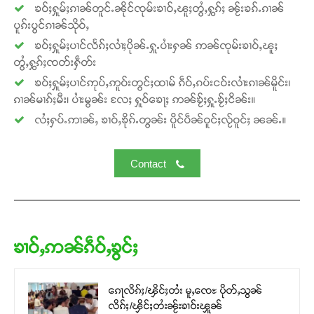
ၶဝ်ႈႁူမ်ႈၵၢၼ်တူင်ႉၼိုင်ၸုမ်းၶၢဝ်ႇၽူႈတွႆႇႁွၵ်ႈ ၼႂ်းၶၵ်ႉၵၢၼ်
ပူၵ်းပွင်ၵၢၼ်သိုဝ်ႇ
ၶဝ်ႈႁူမ်ႈပၢင်လႅၵ်ႈလၢႆႈပိုၼ်ႉႁူႉပၢႆးႁၼ် ဢၼ်ၸုမ်းၶၢဝ်ႇၽူႈ
တွႆႇႁွၵ်ႈၸတ်းႁဵတ်း
Support SHAN
ၶဝ်ႈႁူမ်ႈပၢင်ဢုပ်ႇဢူဝ်းတွင်ႈထၢမ် ၵဵဝ်ႇၵပ်းငဝ်းလၢႆးၵၢၼ်မိူင်း၊
ၵၢၼ်မၢၵ်ႈမီး၊ ပၢႆးမွၼ်း လႄႈ ႁူဝ်ၶေႃႈ ဢၼ်ၶႂ်ႈႁူႉၶႂ်ႈငိၼ်း။
တႃႇႁႂ်ႈသဵင်ၵၢင်ၸႂ်ၵူၼ်းမိူင်း ၵူႈတီႈၵူႈလႅၼ်ပေႃးတေၸွ
လႆႈႁပ်ႉဢၢၼ်ႇ ၶၢဝ်ႇၶိုၵ်ႉတွၼ်း ပိူင်ပဵၼ်ဝူင်ႈလႂ်ဝူင်ႈ ၼၼ်ႉ။
တ်ႇ တူဝ်ႈလုမ်ႈၾႃႉၼၼ်ႉ ၶဝ်ႈႁူမ်ႈၵမ်ႉထႅမ် ၸုမ်းၶၢ
ဝ်ႇၽူႈတွႆႇႁွၵ်ႈ လႆႈယူႇၶႃႈဢေႃႈ။
Contact
Donate Now
ၶၢဝ်ႇဢၼ်ၵဵဝ်ႇၶွင်ႈ
ၵေႃလိၵ်ႈ/ၾိင်ႈတႆး မူႇၸေႊ ပိုတ်ႇသွၼ်
လိၵ်ႈ/ၾိင်ႈတႆးၼႂ်းၶၢဝ်းၾူၼ်