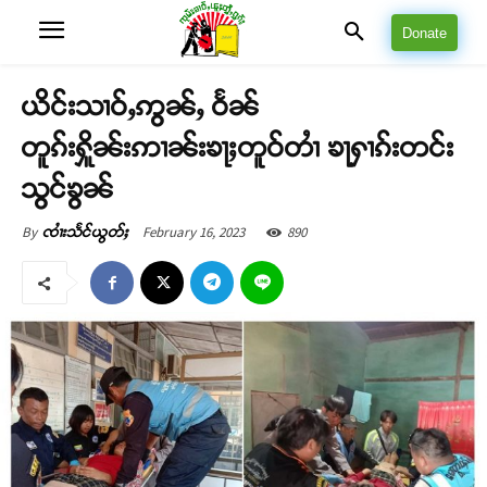
Donate
ယိင်းသၢဝ်ႇဢွၼ်ႇ ဝႅၼ်
တူၵ်းႁိူၼ်းဢၢၼ်းၶႃႈတူဝ်တၢႆ ၶႃႁၢၵ်းတင်း
သွင်ၶွၼ်
February 16, 2023
890
By
ၸၢႆးသႅင်ယွတ်ႈ