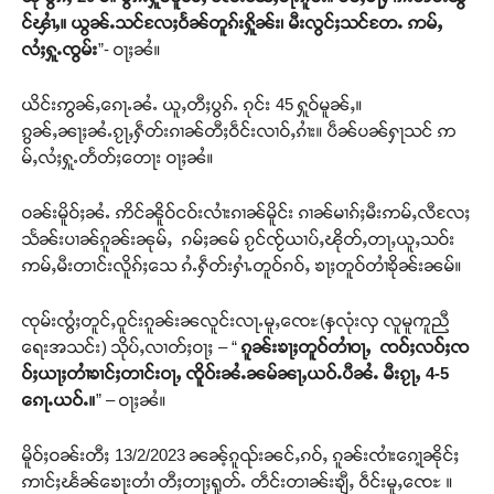
င်ၾၢႆႇ။ ယွၼ်ႉသင်လႄႈဝႅၼ်တူၵ်းႁိူၼ်း၊ မီးလွင်ႈသင်တႄႉ ဢမ်ႇ
လႆႈႁူႉၸွမ်း
”- ဝႃႈၼႆ။
ယိင်းဢွၼ်ႇၵေႃႉၼႆႉ ယူႇတီႈပွၵ်ႉ ၵုင်း 45 ႁူဝ်မူၼ်ႇ။
ၵွၼ်ႇၼႃႈၼႆႉၵႂႃႇႁဵတ်းၵၢၼ်တီႈဝဵင်းလၢဝ်ႇၵၢႆး။ ပဵၼ်ပၼ်ႁႃသင် ဢ
မ်ႇလႆႈႁူႉတႅတ်ႈတေႃး ဝႃႈၼႆ။
ဝၼ်းမိူဝ်ႈၼႆႉ ဢိင်ၼိူဝ်ငဝ်းလၢႆးၵၢၼ်မိူင်း ၵၢၼ်မၢၵ်ႈမီးဢမ်ႇလီလႄႈ
သႅၼ်းပၢၼ်ၵူၼ်းၼုမ်ႇ ၵမ်ႈၼမ် ၵႂင်ၸႂ်ယၢပ်ႇၽိုတ်ႇတႃႇယူႇသဝ်း
ဢမ်ႇမီးတၢင်းလိူၵ်ႈသေ ၵႆႉႁဵတ်းႁၢႆႉတူဝ်ၵဝ်ႇ ၶႃႈတူဝ်တၢႆၶိုၼ်းၼမ်။
ၸုမ်းၸွႆႈတူင်ႇဝူင်းၵူၼ်းၼလူင်းလႃႉမူႇၸေႊ(နှလုံးလှ လူမူကူညီ
ရေးအသင်း) သိုပ်ႇလၢတ်ႈဝႃႈ – “
ၵူၼ်းၶႃႈတူဝ်တၢႆဝႃႇ ၸဝ်ႈလဝ်ႈၸ
ဝ်ႈယႃႈတၢႆၶၢင်ႈတၢင်းဝႃႇ ၸိူဝ်းၼႆႉၼမ်ၼႃႇယဝ်ႉပီၼႆႉ မီးၵႂႃႇ 4-5
ၵေႃႉယဝ်ႉ။
” – ဝႃႈၼႆ။
မိူဝ်ႈဝၼ်းတီႈ 13/2/2023 ၼၼ့်ၵူၺ်းၼင်ႇၵဝ်ႇ ၵူၼ်းၸၢႆးၵေႃ့ၼိုင်ႈ
ဢၢင်ႈၽႅၼ်ၶေႃးတၢႆ တီႈတႃႈရူတ်ႉ တဵင်းတၢၼ်းၶျီႇ ဝဵင်းမူႇၸေႊ ။