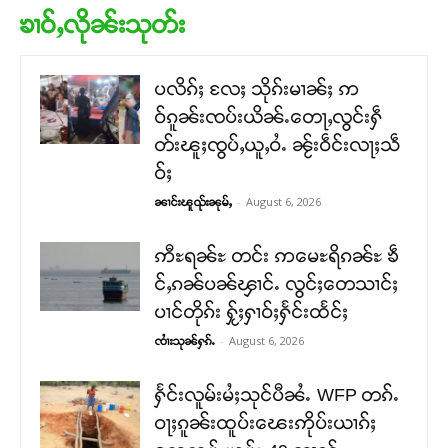
ၶၢဝ်ႇလိုၼ်းသုတ်း
ပလိၵ်ႈ လႄႈ သိုၵ်းမၢၼ်ႈ ဢ
ဝ်ၵူၼ်းၸပ်းယိၼ်ႉတေႃႇလွင်းႁဵ
တ်းၽူႈၸွပ်ႇယူႇဝႆႉ ၼႂ်းဝဵင်းလႃႈသဵ
ဝ်ႈ
-
August 6, 2026
ၼၢင်းၽူၺ်းၼုမ်ႇ
ဢီႊရၼ်ႊ တင်း ဢမေႊရိၵၼ်ႊ ၶဵ
င်ႇၵၼ်ပၼ်ၾၢင်ႉ လွင်ႈတေသၢင်ႈ
ပၢင်တိုၵ်း ႁႂ်ႈႁၢဝ်ႈႁႅင်းထႅင်ႈ
-
August 6, 2026
ၸၢႆးသုၼ်ႁၵ်ႉ
ႁႅင်းလူမ်းမႆႈသုင်ပီၼႆႉ WFP တၵ်ႉ
ဝႃႈၵူၼ်းထူပ်းၽေးဢိုပ်းယၢၵ်ႈ