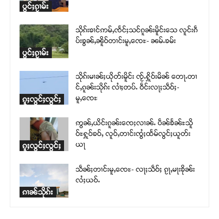
ပွင်ႈၵႂၢမ်း
သိုၵ်းၶၢင်ဢမ်ႇၸႅင်ႈသင်ၵူၼ်းမိူင်းသေ လူင်းၵဵ
ပ်းၶွၼ်ႇၼိူဝ်တၢင်းမူႇၸေႊ- ၼမ်ႉၶမ်း
ပွင်ႈၵႂၢမ်း
သိုၵ်းမၢၼ်ႈယိုတ်းမိူင်း ၸႂ်ႉႁိူဝ်းမိၼ် တေႃႉတၢ
င်ႇၵူၼ်းသိုၵ်း လၢႆႈတပ်ႉ ဝဵင်းလႃႈသဵဝ်ႈ-
မူႇၸေႊ
ၵူႈလွင်ႈလွင်ႈ
ဢွၼ်ႇယိင်းၵူၼ်းၸေႈလၢၼ်ႉ ပဵၼ်ၶႅၼ်ႊသိူ
ဝ်ႊႁူဝ်ၶဝ်ႇ လူဝ်ႇတၢင်းၸွႆႈထႅမ်လွင်ႈယူတ်း
ယႃ
ၵူႈလွင်ႈလွင်ႈ
သဵၼ်ႈတၢင်းမူႇၸေႊ- လႃႈသဵဝ်ႈ ၵႂႃႇမႃးၶိုၼ်း
လႆႈယဝ်ႉ
ၵၢၼ်သိုၵ်း