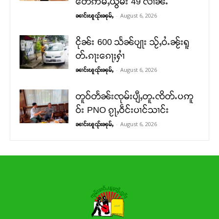
တေဢမ်ႇယွမ်း 49 လၢၼ်ႉ
-
August 6, 2026
ၼၢင်းၽူၺ်းၼုမ်ႇ
ငိုၼ်း 600 သႅၼ်ပျႃး သႂ်ႇဝႆႉၼႂ်းရူ
တ်ႉၵႃးၵေႃႈႁၢႆ
-
August 6, 2026
ၼၢင်းၽူၺ်းၼုမ်ႇ
တူဝ်တႅၼ်းၸုမ်းပျီႇတူႉၸိတ်ႉပဢူ
ဝ်း PNO ၵႂႃႇဝဵင်းပၢင်သၢင်း
-
August 6, 2026
ၼၢင်းၽူၺ်းၼုမ်ႇ