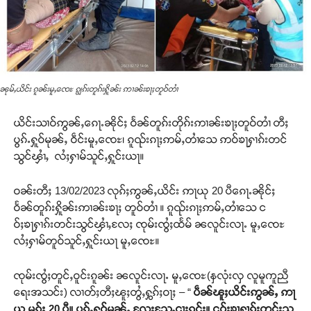
ၼုမ်ႇယိင်း ၵူၼ်းမူႇၸေႊ ၵျွၵ်းတူၵ်းႁိူၼ်း ဢၢၼ်းၶႃႈတူဝ်တၢႆ
ယိင်းသၢဝ်ဢွၼ်ႇၵေႃႉၼိုင်ႈ ဝႅၼ်တူၵ်းတိုၵ်းဢၢၼ်းၶႃႈတူဝ်တၢႆ တီႈ
ပွၵ်ႉႁူဝ်မုၼ်ႇ ဝဵင်းမူႇၸေႊ၊ ၵူၺ်းၵႃႈဢမ်ႇတၢႆသေ ဢဝ်ၶႃႁၢၵ်းတင်
သွင်ၾၢႆႇ လႆႈႁၢမ်သူင်ႇႁူင်းယႃ။
ဝၼ်းတီႈ 13/02/2023 လုၵ်ႈဢွၼ်ႇယိင်း ဢႃယု 20 ပီၵေႃႉၼိုင်ႈ
ဝႅၼ်တူၵ်းႁိူၼ်းဢၢၼ်းၶႃႈ တူဝ်တၢႆ ။ ၵူၺ်းၵႃႈဢမ်ႇတၢႆသေ င
ဝ်ႈၶႃႁၢၵ်းတင်းသွင်ၾၢႆႇလႄႈ ၸုမ်းၸွႆႈထႅမ် ၼလူင်းလႃႉ မူႇၸေႊ
လႆႈႁၢမ်တူဝ်သူင်ႇႁူင်းယႃ မူႇၸေႊ။
ၸုမ်းၸွႆႈတူင်ႇဝူင်းၵူၼ်း ၼလူင်းလႃႉ မူႇၸေႊ(နှလုံးလှ လူမူကူညီ
ရေးအသင်း) လၢတ်ႈတီႈၽူႈတွႆႇႁွၵ်ႈဝႃႈ – “
ပဵၼ်ၽူႈယိင်းဢွၼ်ႇ ဢႃ
ယု မွၵ်ႈ 20 ပီ။ ပွၵ်ႉႁူဝ်မူၼ်ႇ လႄးသႄႇငႃးၵူင်း။ ငဝ်ႈၶႃႁၢၵ်းတင်းသွ