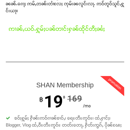
ၼၼ်ႉၵေႃႈ ဢမ်ႇတၼ်းတၢႆလႄႈ ၸုမ်းၼလူင်းလႃႉ ဢဝ်တူဝ်သူင်ႇႁူ
င်းယႃ။
ဢၢၼ်ႇယဝ်ႉႁူမ်ႈပၼ်တၢင်းႁၼ်ထိုင်တီႈၼႆႈ
promotion
SHAN Membership
19
169
฿
฿
/mo
ၶဝ်ႈႁူမ်ႈ ႁဵၼ်းဢဝ်ၵၢၼ်ၶၢဝ်ႇ၊ ရေႊတီႊဢူဝ်ႊ၊ ထႆႇႁၢင်ႈ၊
Blogger, Vlog ထႆႇဝီႊတီႊဢူဝ်ႊ တတ်းတေႃႇ ႁဵတ်းဢွၵ်ႇ ပိုၼ်ၽႄႈ