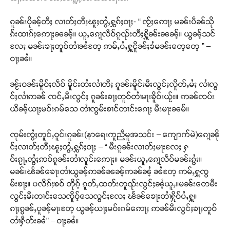
ၵူၼ်းပိုၼ့်တီႈ လၢတ်ႈတီႈၽူႈတွႆႇႁွၵ်ႈဝႃႈ- “ ၸႂ်ႈဢေႃႈ မၼ်းပဵၼ်သို
ၵ်းထၢၵ်ႈဢေႃႈၼၼ့်။ ယူႇၵေႃ့လဵဝ်ၵူၺ်းတီႈႁိူၼ်းၼၼ့်။ ယွၼ့်သင်
လႄႈ မၼ်းၶႃႈတူဝ်တၢႆၼႆတႄ့ ဢမ်ႇပႆႇႁူ့ငိူၼ်ႈၶႆမၼ်းတေ့တေ့ ” –
ဝႃႈၼႆ။
ၼႂ်းဝၼ်းမိူဝ်ႈလဵဝ် မိူင်းတႆးလၢႆတီႈ ၵူၼ်းမိူင်းမီးလွင်ႈလိူတ်ႇမႆႈ လၢႆလွ
င်ႈလၢႆဢၼ် ၸင်ႇမီးလွင်ႈ ၵူၼ်းၶႃႈတူဝ်တၢႆမႃးၶိူဝ်းယႂ်း။ ဢၼ်ၸပ်း
ယိၼ့်ယႃႈမဝ်းၵမ်သေ တၢႆၸွမ်းၶၢင်တၢင်းၵေႃႈ မီးမႃးၼမ်။
ၸုမ်းၸွႆႈတူင်ႇဝူင်းၵူၼ်း(နာရေးကူညီမူအသင်း – ကျောက်မဲ)ၵေႃ့ၼို
င်ႈလၢတ်ႈတီႈၽူႈတွႆႇႁွၵ်ႈဝႃႈ – “ မီးၵူၼ်းလၢတ်ႈမႃးလႄႈ ႁ
ဝ်းၵႂႃႇၸွႆႈဢဝ်ၵူၼ်းတၢႆလူင်းဢေႃႈ။ မၼ်းယူႇၵေႃ့လဵဝ်မၼ်းၵွႆး။
မၼ်းၽႅၼ်ၶေႃးတၢႆယွၼ့်ဢၼ်ၼၼ့်ဢၼ်ၼႆ့ ၼႆတႄ့ ဢမ်ႇႁူ့ၸွ
မ်းၶႃႈ။ ပလိၵ်ႈၶဝ် တိုၵ့် ၵူတ်ႇထတ်းတူၺ်းလွင်ႈၼႆ့ယူႇ။မၼ်းတေမီး
လွင်ႈမီးတၢင်းသေၸိူဝ့်သေလွင်ႈလႄႈ ၽႅၼ်ၶေႃးတၢႆႁိုဝ်ပႆႇႁူ့။
ၵႃႈၵွၼ်ႇပူၼ့်မႃးတႄ့ ယွၼ့်ယႃႈမဝ်းၵမ်ဢေႃႈ ဢၼ်မီးလွင်ႈၶႃႈတူဝ်
တၢႆႁဵတ်းၼႆ” – ဝႃႈၼႆ။