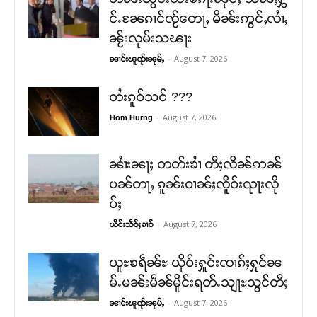
င်ႉၼႄၵၢင်ၸႂ်တေႃႇ မိၼ်းဢွင်ႇလၢႆႇ
ၼႂ်းလုမ်းသၽႃး
-
August 7, 2026
ၼၢင်းၽူၺ်းၼုမ်ႇ
တႆးၵူဝ်သင် ???
-
August 7, 2026
Hom Hurng
ၼၢႆးၼႃႈ တတ်းၶၢႆ တီႈလိၼ်ဢၼ်
ပၼ်တႃႇ ၵူၼ်းဝၢၼ်ႈၸိူဝ်းၺႃးလို
ပ်ႈ
-
August 7, 2026
ယိင်းသဵဝ်ႈၶၢဝ်
ယူႊၶရဵၼ်ႊ ယိုဝ်းႁူင်းၸၢၵ်ႈႁုင်ၼ
မ်ႉမၼ်းမဵၼ်မိူင်းရတ်ႉသျႃႊသွင်တီႈ
-
August 7, 2026
ၼၢင်းၽူၺ်းၼုမ်ႇ