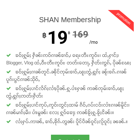
promotion
SHAN Membership
19
169
฿
฿
/mo
ၶဝ်ႈႁူမ်ႈ ႁဵၼ်းဢဝ်ၵၢၼ်ၶၢဝ်ႇ၊ ရေႊတီႊဢူဝ်ႊ၊ ထႆႇႁၢင်ႈ၊
Blogger, Vlog ထႆႇဝီႊတီႊဢူဝ်ႊ တတ်းတေႃႇ ႁဵတ်းဢွၵ်ႇ ပိုၼ်ၽႄႈ
ၶဝ်ႈႁူမ်ႈၵၢၼ်တူင်ႉၼိုင်ၸုမ်းၶၢဝ်ႇၽူႈတွႆႇႁွၵ်ႈ ၼႂ်းၶၵ်ႉၵၢၼ်
ပူၵ်းပွင်ၵၢၼ်သိုဝ်ႇ
ၶဝ်ႈႁူမ်ႈပၢင်လႅၵ်ႈလၢႆႈပိုၼ်ႉႁူႉပၢႆးႁၼ် ဢၼ်ၸုမ်းၶၢဝ်ႇၽူႈ
တွႆႇႁွၵ်ႈၸတ်းႁဵတ်း
ၶဝ်ႈႁူမ်ႈပၢင်ဢုပ်ႇဢူဝ်းတွင်ႈထၢမ် ၵဵဝ်ႇၵပ်းငဝ်းလၢႆးၵၢၼ်မိူင်း၊
ၵၢၼ်မၢၵ်ႈမီး၊ ပၢႆးမွၼ်း လႄႈ ႁူဝ်ၶေႃႈ ဢၼ်ၶႂ်ႈႁူႉၶႂ်ႈငိၼ်း။
လႆႈႁပ်ႉဢၢၼ်ႇ ၶၢဝ်ႇၶိုၵ်ႉတွၼ်း ပိူင်ပဵၼ်ဝူင်ႈလႂ်ဝူင်ႈ ၼၼ်ႉ။