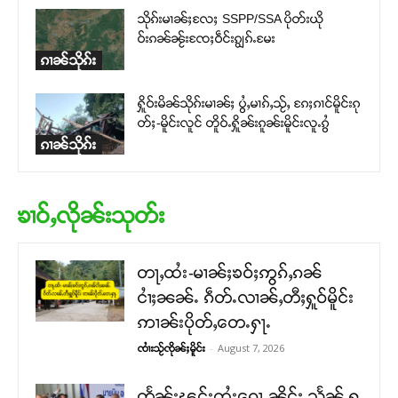
သိုၵ်းမၢၼ်ႈလႄႈ SSPP/SSA ပိုတ်းယို
ဝ်းၵၼ်ၼႂ်းၸႄႈဝဵင်းၵျွၵ်ႉမႄး
ၵၢၼ်သိုၵ်း
ႁိူဝ်းမိၼ်သိုၵ်းမၢၼ်ႈ ပွႆႇမၢၵ်ႇသႂ်ႇ ၵႄႈၵၢင်မိူင်းၵု
တ်ႈ-မိူင်းလူင် တိူဝ်ႉႁိူၼ်းၵူၼ်းမိူင်းလူႉၵွႆ
ၵၢၼ်သိုၵ်း
ၶၢဝ်ႇလိုၼ်းသုတ်း
တႃႇထႆး-မၢၼ်ႈၶဝ်ႈဢွၵ်ႇၵၼ်
ငၢႆႈၼၼ်ႉ ၵဵတ်ႉလၢၼ်ႇတီႈႁူဝ်မိူင်း
ဢၢၼ်းပိုတ်ႇတေႉႁႃႉ
-
August 7, 2026
ၸၢႆးသႂ်ၸိုၼ်ႈမိူင်း
တႅၼ်းၽွင်းထႆးၵေႃႉၼိုင်ႈ သႅၼ်ႇႁွ