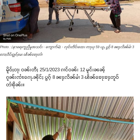
Photo : (နာရေးကူညီမူအသင်း - ကျောက်မဲ) - လုင်းတဵင်းထေး ဢႃယု 59 ယူႇ ပွၵ့် 8 ၼႃႈလိၼ်မၢႆ 3
ၸႄႈဝဵင်းၵျွၵ့်မႄး ၽႅၼ်ၶေႃးတၢႆ
မိူဝ်ႈဝႃး ဝၼ်းတီႈ 25/1/2023 ၵၢင်ဝၼ်း 12 မူင်းၼၼ့်
ၵူၼ်းၸၢႆးၵေႃႉၼိုင်ႈ ပွၵ့် 8 ၼႃႈလိၼ်မၢႆ 3 ၽႅၼ်ၶေႃးၶႃႈတူဝ်
တၢႆၶိုၼ်း။