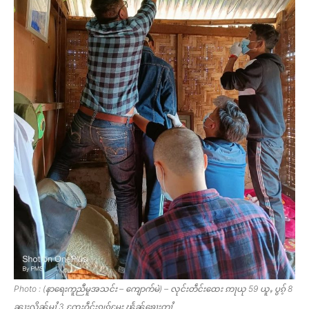
Photo : (နာရေးကူညီမူအသင်း – ကျောက်မဲ) – လုင်းတဵင်းထေး ဢႃယု 59 ယူႇ ပွၵ့် 8
ၼႃႈလိၼ်မၢႆ 3 ၸႄႈဝဵင်းၵျွၵ့်မႄး ၽႅၼ်ၶေႃးတၢႆ