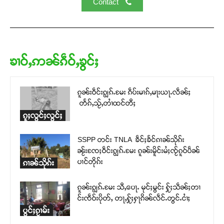
Contact
ၶၢဝ်ႇဢၼ်ၵဵဝ်ႇၶွင်ႈ
ၵူၼ်းဝဵင်းၵျွၵ်ႉမႄး ၵဵပ်းမၢၵ်ႇမႃးယႃႉလဵၼ်ႈ
တႅၵ်ႇသႂ်ႇတၢႆထင်တီႈ
ၵူႈလွင်ႈလွင်ႈ
SSPP တင်း TNLA ၶဵင်ႈၶႅင်ၵၢၼ်သိုၵ်း
ၼႂ်းၸႄႈဝဵင်းၵျွၵ်ႉမႄး ၵူၼ်းမိူင်းမႆႈၸႂ်ၵူဝ်ပဵၼ်
ပၢင်တိုၵ်း
ၵၢၼ်သိုၵ်း
ၵူၼ်းၵျွၵ်ႉမႄး သီႇပေႃႉ မုင်ႈမွင်း ႁႂ်ႈသဵၼ်ႈတၢ
င်းၸဵဝ်းပိုတ်ႇ တႃႇႁႂ်ႈႁႃၵိၼ်လဵင်ႉတွင်ႉငၢႆႈ
ပွင်ႈၵႂၢမ်း