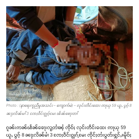
Photo : (နာရေးကူညီမူအသင်း – ကျောက်မဲ) – လုင်းတဵင်းထေး ဢႃယု 59 ယူႇ ပွၵ့် 8
ၼႃႈလိၼ်မၢႆ 3 ၸႄႈဝဵင်းၵျွၵ့်မႄး ၽႅၼ်ၶေႃးတၢႆ
ၵူၼ်းဢၼ်ၽႅၼ်ၶေႃးလူ့တၢႆၼႆ့ ၸိုဝ်ႈ လုင်းတဵင်းထေး ဢႃယု 59
ယူႇ ပွၵ့် 8 ၼႃႈလိၼ်မၢႆ 3 ၸႄႈဝဵင်းၵျွၵ့်မႄး ၸိုင်ႈတႆးပွတ်းႁွင်ႇ။မိူဝ်ႈ