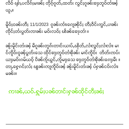
လဵဝ် ၾၢႆႇပလိၵ်ႈမၢၼ်ႈ တိုၵ့်ၵူတ်ႇထတ်း လွင်ႈၵူၼ်းၶႃႈတူဝ်တၢႆၼႆ့
ယူႇ။
မိူဝ်ႈဝၼ်းတီႈ 11/1/2023 ၵူၼ်းၸၢႆးၵေႃ့ၼိုင်ႈ တီႈဝဵင်းဢွင်ႇပၢၼ်း
ၸိုင်ႈတႆးပွတ်းၸၢၼ်း မဝ်းလဝ်ႈ ၽႅၼ်ၶေႃးတၢႆ ။
ၼႂ်းမိူင်းတႆးၼႆ့ မီၵူၼ်းတူၵ်းတၢင်းယၢပ်ႇၽိုတ်ႇလၢႆလွင်ႈလၢႆလၢႆး မၢ
င်ၸိူဝ်းဝူၼ့်ပွတ်းသေ ထိုင်ၶႃႈတူဝ်တၢႆၶိုၼ်း မၢင်ၸိူဝ်း တိတ်းၸပ်း
Support SHAN
ယႃႈမဝ်းၵမ်ယဝ့် ပဵၼ်ၸႂ်ယွင်ႇၸႂ်မႃႈသေ ၶႃႈတူဝ်တၢႆၶိုၼ်းၵေႃႈမီး ။
တႃႇႁေ့ၵင်ႈလႆႈ ၽွၼ်းၸႃ့ၸိူဝ်းၼႆ့ ၼႂ်းမိူင်းတႆးၼႆ့ ပႆႁၼ်ငဝ်းလၢႆး
တႃႇႁႂ်ႈသဵင်ၵၢင်ၸႂ်ၵူၼ်းမိူင်း ၵူႈတီႈၵူႈလႅၼ်ပေႃးတေၸွ
မၼ်း။
တ်ႇ တူဝ်ႈလုမ်ႈၾႃႉၼၼ်ႉ ၶဝ်ႈႁူမ်ႈၵမ်ႉထႅမ် ၸုမ်းၶၢ
ဝ်ႇၽူႈတွႆႇႁွၵ်ႈ လႆႈယူႇၶႃႈဢေႃႈ။
ဢၢၼ်ႇယဝ်ႉႁူမ်ႈပၼ်တၢင်းႁၼ်ထိုင်တီႈၼႆႈ
Donate Now