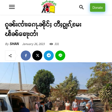
Donate
ၵူၼ်းၸၢႆးၵေႃႉၼိုင်ႈ တီႈၵျွၵ့်မႄး
ၽႅၼ်ၶေႃးတၢႆ
January 26, 2023
331
By
SHAN