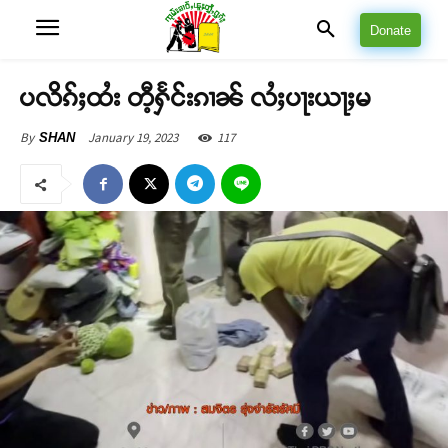
Donate
ပလိၵ်ႈထႆး တီ့ႁႅင်းၵၢၼ် လႆႈပႃးယႃႈမ
January 19, 2023
117
By
SHAN