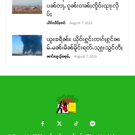
ပၼ်တႃႇ ၵူၼ်းဝၢၼ်ႈၸိူဝ်းၺႃးလို
ပ်ႈ
-
August 7, 2026
ယိင်းသဵဝ်ႈၶၢဝ်
ယူႊၶရဵၼ်ႊ ယိုဝ်းႁူင်းၸၢၵ်ႈႁုင်ၼ
မ်ႉမၼ်းမဵၼ်မိူင်းရတ်ႉသျႃႊသွင်တီႈ
-
August 7, 2026
ၼၢင်းၽူၺ်းၼုမ်ႇ