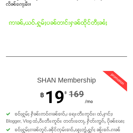
လိၼ်ၵေႃႈမီး။
ဢၢၼ်ႇယဝ်ႉႁူမ်ႈပၼ်တၢင်းႁၼ်ထိုင်တီႈၼႆႈ
promotion
SHAN Membership
19
169
฿
฿
/mo
ၶဝ်ႈႁူမ်ႈ ႁဵၼ်းဢဝ်ၵၢၼ်ၶၢဝ်ႇ၊ ရေႊတီႊဢူဝ်ႊ၊ ထႆႇႁၢင်ႈ၊
Blogger, Vlog ထႆႇဝီႊတီႊဢူဝ်ႊ တတ်းတေႃႇ ႁဵတ်းဢွၵ်ႇ ပိုၼ်ၽႄႈ
ၶဝ်ႈႁူမ်ႈၵၢၼ်တူင်ႉၼိုင်ၸုမ်းၶၢဝ်ႇၽူႈတွႆႇႁွၵ်ႈ ၼႂ်းၶၵ်ႉၵၢၼ်