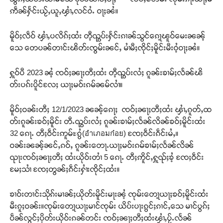
ဢဵၼ်ႁႅင်းယႂ်ႇယူႇၾၢႆႇလင်ဝႆႉ ဝႃႈၼႆ။
မိူဝ်ႈလဵဝ် ၾၢႆႇပလိၵ်ႈထႆး တီ့ၺွပ်းႁႅင်းၵၢၼ်သွင်ၵေႃ့ၽူဝ်မေးၼၼ့်
သေ တေပၼ်တၢင်းၽိတ်းၸွမ်းၼင်ႇ မၢႆမီႈၸိုင်ႈမိူင်းမီးဝႆ့ဝႃႈၼႆ။
ႁူဝ်ပီ 2023 ၼႆ့ ၸဝ်ႈၼႃႈတီႈထႆး တီ့ၺွပ်းလႆႈ ၵူၼ်းၶၢမ်ႈလႅၼ်ၽိ
တ်းပၵ်းပိူင်လႄႈ ယႃႈမဝ်းၵမ်ၼမ်လၢႆ။
မိူဝ်ႈဝၼ်းတီႈ 12/1/2023 ၼၼ့်ၵေႃႈ ၸဝ်ႈၼႃႈတီႈထႆး ၾၢႆႇၵူတ်ႇထ
တ်းၵူၼ်းၶဝ်ႈမိူင်း တီႉၺွပ်းလႆႈ ၵူၼ်းၶၢမ်ႈလႅၼ်လိၼ်ၶဝ်ႈမိူင်းထႆး
32 ၵေႃႉ တီႈဝဵင်းဢူမ်ႊၵွႆ(อำเภอมก๋อย) ၸႄႈဝဵင်းၵဵင်းမႆႇ။
ဝၼ်းၼၼ့်ၼင်ႇၵဝ်ႇ ၵူၼ်းတေႃႉယႃႈမဝ်းၵမ်ၶၢမ်ႈလႅၼ်လိၼ်
ၺႃးၸဝ်ႈၼႃႈတီႈ ထႆးယိုဝ်းတၢႆ 5 ၵေႃႉ တီႈဢိူင်ႇႁူၺ်ႈၶႆ့ ၸႄႈဝဵင်း
မႄႈသၢႆ ၸႄႈတွၼ်ႈၵဵင်းႁၢႆးၸိုင်ႈထႆး။
ၶၢဝ်းတၢင်းသိုၵ်းမၢၼ်ႈယိုတ်းမိူင်းမႃးၼႆ့ ၸုမ်းတေႃ့ယႃႈၶဝ်ႈမိူင်းထႆး
မီးၵူႈဝၼ်း။ၸုမ်းတေႃ့ယႃႈမၢင်ၸုမ်း ယိပ်းပႃးၵွင်ႈၵၢင်ႇသေ မၢင်ပွၵ်ႈ
ပဵၼ်လွင်ႈပိုတ်းယိုဝ်းၵၼ်တင်း ၸဝ်ႈၼႃႈတီႈထႆးၾၢႆႇပႂ်ႉလႅၼ်