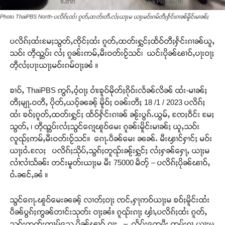
Photo ThaiPBS North-ပလိၵ်ႈထႆး ၵူတ်ႇထတ်းတီႉလႆႈယႃႈမ ယႃႈမဝ်းၵမ်တီႈႁႅင်းၵၢၼ်မိူင်းမၢၼ်ႈ
ပလိၵ်ႈထႆးမႄႈသွတ်ႇၸိုင်ႈထႆး ၵူတ်ႇထတ်းႁွင်ႈထႅဝ်တီႈႁႅင်းၵၢၼ်ယူႇ
သဝ်း တီ့ၺွပ်း လႆႈ ၵူၼ်းဢမ်ႇမီးဝတ်းဝႂ်သင်၊ ယင်းပိုၼ်ၽၢဝ်ႇပႃးဝႃႈ
တီ့လႆႈပႃးယႃႈမဝ်းၵမ်ဝႃႈၼႆ ။
ၶၢဝ်ႇ ThaiPBS ဢွၵ်ႇဝႆ့ဝႃႈ ဝၢႆးၶူဝ်မိုတ်ႈၵိုဝ်းလႅၼ်လိၼ် ထႆး-မၢၼ်ႈ
တီႈမျႃႉဝတီႇ ပိုတ်ႇယဝ့်ၼၼ့် မိူဝ်ႈ ဝၼ်းတီႈ 18 /1 / 2023 ပလိၵ်ႈ
ထႆး ၶဝ်ႈၵူတ်ႇထတ်းႁွင်ႈ ထႅဝ်ႁႅင်းၵၢၼ် ၼႂ်းပွၵ်ႉယွမ်ႇ ၸႄႈဝဵင်း မႄႈ
သွတ်ႇ ၊ တီ့ၺွပ်းလႆႈသွင်ၵေႃ့ၽူဝ်မေး ၵူၼ်းမိူင်းမၢၼ်ႈ ယူႇသဝ်း
လူၺ်ႈဢမ်ႇမီးဝတ်းဝႂ်သင်။ ၵေႃႉပဵၼ်မေး ၼၼ်ႉ မီးၾၢင်ႁၢင်ႈ မဝ်း
ယႃႈဝႆႉလႄႈ ပလိၵ်ႈသိုပ်ႇသွၵ်ႈတူၺ်းၼႂ်းႁွင်ႈ လႆႈႁၼ်ႁေႃႇ ယႃႈမ
လၢႆလၢႆသႅၼ်း တင်းမူတ်းယႃႈမ မီး 75000 မဵတ့် – ပလိၵ်ႈပိုၼ်ၽၢဝ်ႇ
ဝႆႉၼင်ႇၼႆ ။
သွင်ၵေႃႉၽူဝ်မေးၼၼ့် လၢတ်ႈဝႃႈ ၸင်ႇႁႃဢဝ်ယႃႈမ ၶဝ်ႈမိူင်းထႆး
ပဵၼ်ပွၵ်ႈဢွၼ်တၢင်းသုတ်း ဝႃႈၼႆ။ ၵူၺ်းၵႃႈ ၾၢႆႇပလိၵ်ႈထႆး ၵူတ်ႇ
သွၵ်ႈထတ်းထၢမ်သေ ပိုၼ်ၽၢဝ်ႇဝႃႈ – လႅပ်ႈတေမီး ၸုမ်းၵႃႉယႃႈမ