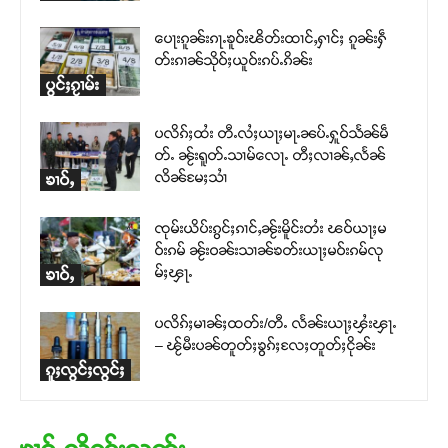
ပေႃးၵူၼ်းၵႃႉၶူဝ်းၽိတ်းထၢင်ႇႁၢင်ႈ ၵူၼ်းႁဵ
တ်းၵၢၼ်သိုဝ်ႈယူဝ်းၵပ်ႉၵိၼ်း
ပွင်ႈၵႂၢမ်း
ပလိၵ်ႈထႆး တီႉလႆႈယႃႈမႃႉၼပ်ႉႁူဝ်သႅၼ်မဵ
တ်ႉ ၼႂ်းရူတ်ႉသၢမ်လေႃႉ တီႈလၢၼ်ႇလႅၼ်
လိၼ်မႄႈသၢႆ
ၶၢဝ်ႇ
ၸုမ်းယိပ်းၵွင်ႈၵၢင်ႇၼႂ်းမိူင်းတႆး ၽဝ်ယႃႈမ
ဝ်းၵမ် ၼႂ်းဝၼ်းသၢၼ်ၶတ်းယႃႈမဝ်းၵမ်လု
မ်ႈၾႃႉ
ၶၢဝ်ႇ
ပလိၵ်ႈမၢၼ်ႈထတ်း/တီႉ လႅၼ်းယႃႈၾႆးၾႃႉ
– ၽႂ်မီးပၼ်တူတ်ႈၶွၵ်ႈလႄႈတူတ်ႈငိုၼ်း
ၵူႈလွင်ႈလွင်ႈ