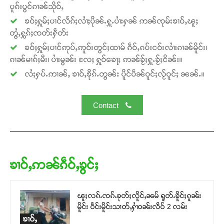
ပူၵ်းပွင်ၵၢၼ်သိုဝ်ႇ
ၶဝ်ႈႁူမ်ႈပၢင်လႅၵ်ႈလၢႆႈပိုၼ်ႉႁူႉပၢႆးႁၼ် ဢၼ်ၸုမ်းၶၢဝ်ႇၽူႈ
တွႆႇႁွၵ်ႈၸတ်းႁဵတ်း
Support SHAN
ၶဝ်ႈႁူမ်ႈပၢင်ဢုပ်ႇဢူဝ်းတွင်ႈထၢမ် ၵဵဝ်ႇၵပ်းငဝ်းလၢႆးၵၢၼ်မိူင်း၊
တႃႇႁႂ်ႈသဵင်ၵၢင်ၸႂ်ၵူၼ်းမိူင်း ၵူႈတီႈၵူႈလႅၼ်ပေႃးတေၸွ
ၵၢၼ်မၢၵ်ႈမီး၊ ပၢႆးမွၼ်း လႄႈ ႁူဝ်ၶေႃႈ ဢၼ်ၶႂ်ႈႁူႉၶႂ်ႈငိၼ်း။
တ်ႇ တူဝ်ႈလုမ်ႈၾႃႉၼၼ်ႉ ၶဝ်ႈႁူမ်ႈၵမ်ႉထႅမ် ၸုမ်းၶၢ
လႆႈႁပ်ႉဢၢၼ်ႇ ၶၢဝ်ႇၶိုၵ်ႉတွၼ်း ပိူင်ပဵၼ်ဝူင်ႈလႂ်ဝူင်ႈ ၼၼ်ႉ။
ဝ်ႇၽူႈတွႆႇႁွၵ်ႈ လႆႈယူႇၶႃႈဢေႃႈ။
Contact
Donate Now
ၶၢဝ်ႇဢၼ်ၵဵဝ်ႇၶွင်ႈ
ၽူႈလၵ်ႉၸၵ်ႉၶုတ်ႈလိူင်ႇၼမ် ရူတ်ႉၶိူင်ႈၵူၼ်း
မိူင်း ဝဵင်းမိူင်းသၢတ်ႇႁၢႆဝၼ်းလဵဝ် 2 လမ်း
ၶၢဝ်ႇ