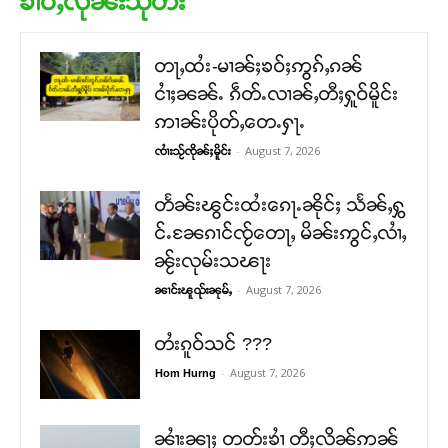
ၶၢဝ်ႇလိုၼ်းသုတ်း
တႃႇထႆး-မၢၼ်ႈၶဝ်ႈဢွၵ်ႇၵၼ်
ငၢႆႈၼၼ်ႉ ၵဵတ်ႉလၢၼ်ႇတီႈႁူဝ်မိူင်း
ဢၢၼ်းပိုတ်ႇတေႉႁႃႉ
-
August 7, 2026
ၸၢႆးသႂ်ၸိုၼ်ႈမိူင်း
တႅၼ်းၽွင်းထႆးၵေႃႉၼိုင်ႈ သႅၼ်ႇႁွ
င်ႉၼႄၵၢင်ၸႂ်တေႃႇ မိၼ်းဢွင်ႇလၢႆႇ
ၼႂ်းလုမ်းသၽႃး
-
August 7, 2026
ၼၢင်းၽူၺ်းၼုမ်ႇ
တႆးၵူဝ်သင် ???
-
August 7, 2026
Hom Hurng
ၼၢႆးၼႃႈ တတ်းၶၢႆ တီႈလိၼ်ဢၼ်