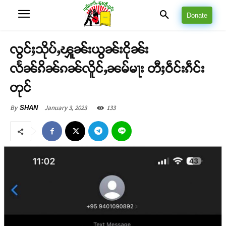
Donate
လွင်ႈသိုပ်ႇၾူၼ်းယွၼ်းငိုၼ်း
လႅၼ်ၵိၼ်ၵၼ်လိူင်ႇၼမ်မႃး တီႈဝဵင်းၵဵင်း
တုင်
January 3, 2023
133
By
SHAN