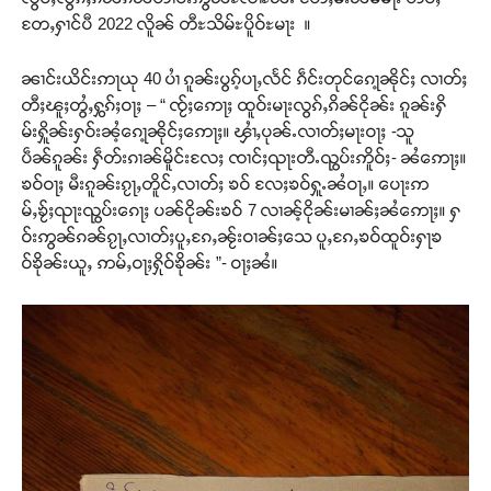
တႄႇႁၢင်ပီ 2022 လိူၼ် တီႊသိမ်ႊပိူဝ်ႊမႃး ။
ၼၢင်းယိင်းဢႃယု 40 ပၢႆ ၵူၼ်းပွၵ့်ပႃႇလႅင် ၵဵင်းတုင်ၵေႃ့ၼိုင်ႈ လၢတ်ႈ
တီႈၽူႈတွႆႇႁွၵ်ႈဝႃႈ – “ ၸႂ်ႈဢေႃႈ ထူဝ်းမႃးလွၵ်ႇၵိၼ်ငိုၼ်း ၵူၼ်းႁိ
မ်းႁိူၼ်းႁဝ်းၼႆ့ၵေႃ့ၼိုင်ႈဢေႃႈ။ ၾၢႆႇပုၼ်ႉလၢတ်ႈမႃးဝႃႈ -သူ
ပဵၼ်ၵူၼ်း ႁဵတ်းၵၢၼ်မိူင်းလႄႈ ၸၢင်ႈၺႃးတီႉၺွပ်းဢိူဝ်ႈ- ၼႆဢေႃႈ။
ၶဝ်ဝႃႈ မီးၵူၼ်းၵႂႃႇတိူင်ႇလၢတ်ႈ ၶဝ် လႄႈၶဝ်ႁူႉၼႆဝႃႇ။ ပေႃးဢ
မ်ႇၶႂ်ႈၺႃးၺွပ်းၵေႃႈ ပၼ်ငိုၼ်းၶဝ် 7 လၢၼ့်ငိုၼ်းမၢၼ်ႈၼႆဢေႃႈ။ ႁ
ဝ်းဢွၼ်ၵၼ်ၵႂႃႇလၢတ်ႈပူႇၵႄႇၼႂ်းဝၢၼ်ႈသေ ပူႇၵႄႇၶဝ်ထူဝ်းႁႃၶ
ဝ်ၶိုၼ်းယူႇ ဢမ်ႇဝႃႈႁိုဝ်ၶိုၼ်း ”- ဝႃႈၼႆ။