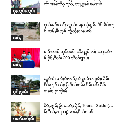
တ်းၵၢၼ်လီၵူႉသူဝ်ႇ တႃႇမူၼ်ႉမႄးၵၢမ်ႇ
ၵူႈလွင်ႈလွင်ႈ
ၵူၼ်းမဝ်းလဝ်ႈဢူၼ်မေႃး ၼႂ်းပွၵ်ႉ ဝဵင်းၵဵင်းတု
င် ဢမ်ႇမီးၸုမ်းလႂ်ၸွႆႈၵႄႈပၼ်
ၶၢဝ်ႇ
ၶၢဝ်းတၢင်းသွင်ဝၼ်း တီႉၺွပ်းလႆႈ ယႃႈမဝ်းၵ
မ် ၵိုင်ႇငိုၼ်း 200 သႅၼ်ပျႃးပၢႆ
ၶၢဝ်ႇ
ၽွင်းပၢႆးမၢၵ်ႈမီးဢမ်ႇလီ ၵူၼ်းတႃႈၶီႈလဵၵ်း –
ၵဵင်းတုင် လႆႈသႂ်ႇငိုၼ်းၵမ်ႉထႅမ်ပၼ်သိုၵ်း
မၢၼ်ႈ ၵူႈလိူၼ်
ပွင်ႈၵႂၢမ်း
ၶႅၵ်ႇၼွၵ်ႈမိူင်းဢမ်ႇလိူင်ႇ Tourist Guide (လၢ
မ်ႈပိၼ်ႇၽႃသႃ) ဢမ်ႇပဵၼ်ၵၢၼ်
ၵၢၼ်မၢၵ်ႈမီး