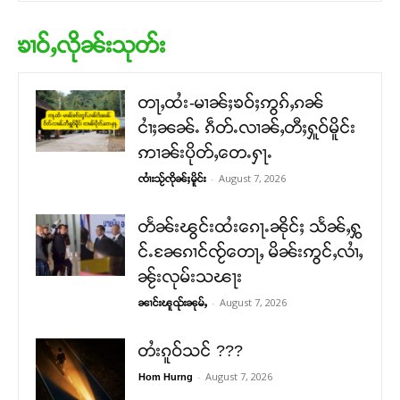
ၶၢဝ်ႇလိုၼ်းသုတ်း
တႃႇထႆး-မၢၼ်ႈၶဝ်ႈဢွၵ်ႇၵၼ်
ငၢႆႈၼၼ်ႉ ၵဵတ်ႉလၢၼ်ႇတီႈႁူဝ်မိူင်း
ဢၢၼ်းပိုတ်ႇတေႉႁႃႉ
-
August 7, 2026
ၸၢႆးသႂ်ၸိုၼ်ႈမိူင်း
တႅၼ်းၽွင်းထႆးၵေႃႉၼိုင်ႈ သႅၼ်ႇႁွ
င်ႉၼႄၵၢင်ၸႂ်တေႃႇ မိၼ်းဢွင်ႇလၢႆႇ
ၼႂ်းလုမ်းသၽႃး
-
August 7, 2026
ၼၢင်းၽူၺ်းၼုမ်ႇ
တႆးၵူဝ်သင် ???
-
August 7, 2026
Hom Hurng