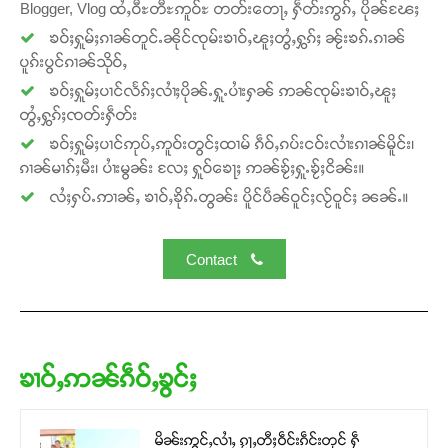
Blogger, Vlog ထႆႇဝီႊတီႊဢူဝ်ႊ တတ်းတေႃႇ ႁဵတ်းဢွၵ်ႇ ပိုၼ်ၽႄႈ
ၶဝ်ႈႁူမ်ႈၵၢၼ်တူင်ႉၼိုင်ၸုမ်းၶၢဝ်ႇၽူႈတွႆႇႁွၵ်ႈ ၼႂ်းၶၵ်ႉၵၢၼ်
ပူၵ်းပွင်ၵၢၼ်သိုဝ်ႇ
ၶဝ်ႈႁူမ်ႈပၢင်လႅၵ်ႈလၢႆႈပိုၼ်ႉႁူႉပၢႆးႁၼ် ဢၼ်ၸုမ်းၶၢဝ်ႇၽူႈ
တွႆႇႁွၵ်ႈၸတ်းႁဵတ်း
ၶဝ်ႈႁူမ်ႈပၢင်ဢုပ်ႇဢူဝ်းတွင်ႈထၢမ် ၵဵဝ်ႇၵပ်းငဝ်းလၢႆးၵၢၼ်မိူင်း၊
ၵၢၼ်မၢၵ်ႈမီး၊ ပၢႆးမွၼ်း လႄႈ ႁူဝ်ၶေႃႈ ဢၼ်ၶႂ်ႈႁူႉၶႂ်ႈငိၼ်း။
လႆႈႁပ်ႉဢၢၼ်ႇ ၶၢဝ်ႇၶိုၵ်ႉတွၼ်း ပိူင်ပဵၼ်ဝူင်ႈလႂ်ဝူင်ႈ ၼၼ်ႉ။
Contact
ၶၢဝ်ႇဢၼ်ၵဵဝ်ႇၶွင်ႈ
မိၼ်းဢွင်ႇလၢႆႇ ၵႂႃႇတီႈဝဵင်းၵဵင်းတုင် ႁဵ