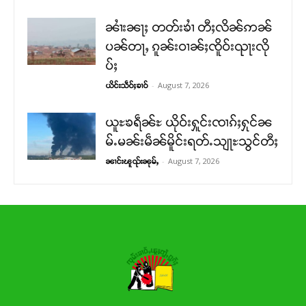
ၼၢႆးၼႃႈ တတ်းၶၢႆ တီႈလိၼ်ဢၼ်
ပၼ်တႃႇ ၵူၼ်းဝၢၼ်ႈၸိူဝ်းၺႃးလို
ပ်ႈ
-
August 7, 2026
ယိင်းသဵဝ်ႈၶၢဝ်
ယူႊၶရဵၼ်ႊ ယိုဝ်းႁူင်းၸၢၵ်ႈႁုင်ၼ
မ်ႉမၼ်းမဵၼ်မိူင်းရတ်ႉသျႃႊသွင်တီႈ
-
August 7, 2026
ၼၢင်းၽူၺ်းၼုမ်ႇ