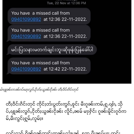
မၢႆၾူၼ်းဢၼ်ၵပ်းမႃးလွၵ်ႇငိုတ်ႈယွၼ်းငိုၼ်း တီႈဝဵင်းၵဵင်းတုင်
တီႈဝဵင်းၵဵင်းတုင် ၸိုင်ႈတႆးပွတ်းဢွၵ်ႇၶူင်း မီးၵူၼ်းဢမ်ႇႁူႉၾၢႆႇ သို
ပ်ႇၾူၼ်းလွၵ်ႇငိုတ်ႈယွၼ်းငိုၼ်း လိူင်ႇၼမ် မႃးႁႅင်း ၵူၼ်းမိူင်းၵူဝ်ဢ
မ်ႇမီးလွင်ႈႁူမ်ႇလူမ်ႈ။
လွင်ႈလွၵ်ႇၵိၼ်ၵၼ်တၢင်းဢွၼ်ႊလၢႆႊၼႆႉ တႄႇမီးၼမ်မႃး တင်ႈ