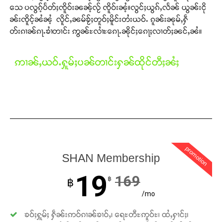
သေ ပလွၵ့်ပႅတ်ႈၸိူဝ်းၼၼ့်လႂ် ၸိူဝ်းၼႆ့။လွင်ႈယွၵ်ႇလႅၼ် ယွၼ်းငို
Donate Now
ၼ်းၸိူင့်ၼႆၼႆ့ လိူင်ႇၼမ်ၶႂ်ႈတူဝ်ႈမိူင်းတႆးယဝ်ႉ ၵူၼ်းၼုမ်ႇႁဵ
တ်းၵၢၼ်ၵႃႉၶၢႆတၢင်း ဢွၼ်ႊလၢႆႊၵေႃႉၼိုင်ႈၵေႃႈလၢတ်ႈၼင်ႇၼႆ။
ဢၢၼ်ႇယဝ်ႉႁူမ်ႈပၼ်တၢင်းႁၼ်ထိုင်တီႈၼႆႈ
promotion
SHAN Membership
19
169
฿
฿
/mo
ၶဝ်ႈႁူမ်ႈ ႁဵၼ်းဢဝ်ၵၢၼ်ၶၢဝ်ႇ၊ ရေႊတီႊဢူဝ်ႊ၊ ထႆႇႁၢင်ႈ၊