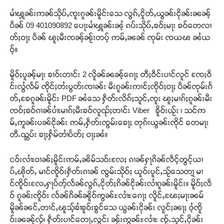
မၢႆၾူၼ်းဢၼ်သိုပ်ႇၸူးၵူၼ်းမိူင်းသေ လွၵ်ႇငိူတ်ႇယွၼ်းငိုၼ်းၼၼ့်
ပဵၼ် 09 401090892 ပေႃးမၢႆၾူၼ်းၼႆ့ ၵပ်းသိုပ်ႇၶဝ်ႈမႃး ၶဝ်တေလၢ
တ်ႈဝႃႈ ပဵၼ် ၽူႈမီးၸၼ့်ၼႂ်းတပ့် ဢမ်ႇၼၼ် ၸုမ်း ၸယၽ ၼႆယ
ဝ့်။
မိူဝ်ႈပူၼ့်မႃး ၶၢဝ်းတၢင်း 2 လိူၼ်ၼၼ့်ၵေႃႈ တီႈဝဵင်းပၢင်လူင် ၸႄႈဝဵ
င်းလွႆလႅမ် ၸိုင်ႈတႆးပွတ်းၸၢၼ်း မီးၵူၼ်းဢၢင်ႈၸိုဝ်ႈဝႃႈ ပဵၼ်ၸုမ်းၵႅ
တ်ႇၶႄၵူၼ်းမိူင်း PDF ၼႆသေ ႁဵတ်းလိၵ်ႈသူင်ႇၸူး ၽူႈမၢၵ်ႈၵူၼ်းမီး
ၸဝ်ႈၶဝ်ၵၢၼ်ပၢႆးမၢၵ်ႈမီးၶဝ်လူၺ်ႈတၢင်း Viber ၶိူဝ်းယႂ်း ၊ သင်ဢ
မ်ႇဢူၼ်းပၼ်ငိုၼ်း ဢမ်ႇႁဵတ်းၸွမ်းၶေႃႈ တုၵ်းယွၼ်းၸိုင် တေမႃး
တီႉၺွပ်း ၶႃႈႁႅမ်တၢႆပႅတ်ႈ ဝႃႈၼႆ။
Support SHAN
ငဝ်းလၢႆးဝၢၼ်ႈမိူင်းဢမ်ႇၼိမ်သဝ်းလႄႈ ၵၢၼ်ႁႃၵိၼ်လဵင့်တွင့်ယၢ
ပ်ႇၽိုတ်ႇ မၢင်ၸိူဝ်းႁဵတ်းၵၢၼ် ၸွမ်းသိုဝ်ႈ ယူဝ်းပူင်ႇသႂ်သေတႃ့ မၢ
တႃႇႁႂ်ႈသဵင်ၵၢင်ၸႂ်ၵူၼ်းမိူင်း ၵူႈတီႈၵူႈလႅၼ်ပေႃးတေၸွ
င်ၸိူဝ်းလႄႇႁႃပႅတ့်လႅၼ်လွၵ်ႇငိုတ်ႈၵိၼ်ငိုၼ်းလၢႆၵူၼ်းမိူင်း။ မိူဝ်ႈလဵ
တ်ႇ တူဝ်ႈလုမ်ႈၾႃႉၼၼ်ႉ ၶဝ်ႈႁူမ်ႈၵမ်ႉထႅမ် ၸုမ်းၶၢ
ဝ် ၵူၼ်းၸိူဝ်း လႅၼ်ၵိၼ်ၼိူဝ်ဢွၼ်ႊလၢႆႊၵေႃႈ လိူင်ႇၽႄႈမႃးၼမ်
ဝ်ႇၽူႈတွႆႇႁွၵ်ႈ လႆႈယူႇၶႃႈဢေႃႈ။
မိူၼ်ၼင်ႇတၢင်ႇၽူသ့်ၶၢႆၶူဝ်းၶွင်သေ ယွၼ်းငိုၼ်း လူင်ႈၼႃႈ ဝႆ့ၸိူ
ဝ်းၼၼ့်လႂ်၊ ႁဵတ်းပၢင်တေႃႇလွင်း ၼႂ်းဢွၼ်ႊလၢႆႊ ၸႂ်ႉသူင်ႇငိုၼ်း