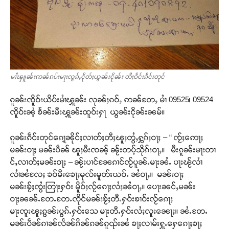
မၢႆၾူၼ်းဢၼ်ၵပ်းမႃးလွၵ်ႇငိုတ်ႈယွၼ်းငိုၼ်း တီႈဝဵင်းၵဵင်းတုင်
ၵူၼ်းၸိူဝ်းယိပ်းမၢႆၾူၼ်း လုၼ်ႈၵဝ်ႇ ဢၼ်တႄႇ မၢႆ 09525၊ 09524
ၸိူဝ်းၼႆ့ ၶႅၼ်းမီးၾူၼ်းထူဝ်းႁႃ ယွၼ်းငိုၼ်းၼမ်။
ၵူၼ်းၵဵင်းတုင်ၵေႃ့ၼိုင်ႈလၢတ်ႈတီႈၽူႈတွႆႇႁွၵ်ႈဝႃႈ – “ ၸႂ်ႈဢေႃႈ
မၼ်းဝႃႈ မၼ်းပဵၼ် ၽူႈမီးၸၼ့် ၼႂ်းတပ့်သိုၵ်းဝႃႇ။ မီးၵူၼ်းမႃးတၢ
င်ႇလၢတ်ႈမၼ်းဝႃႈ – ၼႂ်းပၢင်ၼႄၵၢင်ၸႂ်ပူၼ်ႉမႃးၼႆႉ ပႃးၽႂ်လၢႆ
လၢႆၼႆလႄႈ ၶဝ်မီးၶေႃႈမုလ်းမူတ်းယဝ်ႉ ၼႆဝႃႇ။ မၼ်းဝႃႈ
မၼ်းၶႂ်ႈၸွႆးတြႃးႁဝ်း မိူဝ်ႈလႂ်ၵေႃႈလႆႈၼႆဝႃႇ။ ပေႃးၼင်ႇမၼ်း
ဝႃႈၼၼ်ႉတႄႉတႄႉၸိုင်မၼ်းၶႂ်ႈတီႉႁဝ်းၶၢဝ်းလႂ်ၵေႃႈ
မႃးၸူးၽူႈၵွၼ်းပွၵ်ႉႁဝ်းသေ မႃးတီႉႁဝ်းလႆႈလူးၼေႃႈ။ ၼႆႉတႄႉ
မၼ်းပဵၼ်ၵၢၼ်လႅၼ်ၵိၼ်ၵၼ်ၵူၺ်းၼႆ ၶႃႈလၢမ်းႁူႉႁေၵေႃႈၶႃႈ