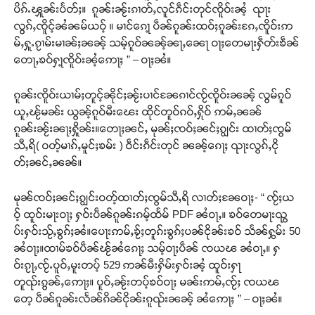
ပိၵ်ႉၾူၼ်းပႅတ်ႈ။ ၵူၼ်းၼႂ်းၵၢတ်ႇလူင်ၵဵင်းတုင်ၸိူဝ်းၼႆ့ ၺႃး
လွၵ်ႇၸိူင့်ၼႆၼမ်ယဝ့် ။ မၢင်ၵေႃ့ ပဵၼ်ၵူၼ်းထဝ်ႈၵူၼ်းၵႄႇၸိူဝ်းဢ
မ်ႇႁူႉၵႂၢမ်းမၢၼ်ႈၼၼ့် သမ့်ၵူဝ်ၼၼ့်ၼႃႇၼေႃ ဝႃႈတေမႃးႁဵတ်းၶဵၼ်
တေႃႇၶဝ်ႁႃ့ၸိူဝ်းၼႆ့ဢေႃႈ ” – ဝႃႈၼႆ။
ၵူၼ်းၸိူဝ်းယၢမ်ႈတူင့်ၼိုင်ႈၼႂ်းပၢင်ၼႄၵၢင်ၸႂ်ၸိူဝ်းၼၼ့် လွမ်ၵူဝ်
ယူႇၽႂ်မၼ်း ယွၼ့်ၵူဝ်မီးၽေး ထိုင်တူဝ်ၵဝ်ႇႁိုဝ် ဢမ်ႇၼၼ်
ၵူၼ်းၼႂ်းၼႃႈႁိူၼ်း။တေႃႈၼင်ႇ မုၼ်ႈၸဝ်ႈၼင်ႈၵျွင်း ထၢတ်ႈၸွမ်
သီႇရိ( ဝတ့်မၢၵ်ႇမူင်ႈၶမ်း ) ဝဵင်းၵဵင်းတုင် ၼၼ့်ၵေႃႈ ၺႃးလွၵ်ႇငို
တ်ႈၼင်ႇၼၼ်။
မုၼ်ၸဝ်ႈၼင်ႈၵျွင်းဝတ့်ထၢတ်ႈၸွမ်သီႇရိ လၢတ်ႈၼႄဝႃႈ- “ ၸႂ်ႈယ
ဝ့် ထူဝ်းမႃးဝႃႈ ႁဝ်းပဵၼ်ၵူၼ်းၵမ့်ထႅမ် PDF ၼႆဝႃႇ။ ၶဝ်တေမႃးၺွ
ပ်းႁဝ်းသႂ်ႇၶွၵ်ႈၼႆ။ပေႃးဢမ်ႇၶႂ်ႈတူၵ်းၶွၵ်ႈပၼ်ငိုၼ်းၶဝ် သႅၼ်ႁွမ်း 50
ၼႆဝႃႈ။ထၢမ်ၶဝ်ပဵၼ်ၽႂ်ၼႆၵေႃႈ သမ့်ဝႃႈပဵၼ် ၸယၽ ၼႆဝႃႇ။ ႁ
ဝ်းၵႂႃႇၸႂ်ႉပူဝ်ႇမူးတပ့် 529 ဢၼ်မီးႁိမ်းႁဝ်းၼႆ့ ထူဝ်းႁႃ
တူၺ်းၵွၼ်ႇဢေႃႈ။ ပူဝ်ႇၼႂ်းတပ့်ၶဝ်ဝႃႈ မၼ်းဢမ်ႇၸႂ်ႈ ၸယၽ
တေ့ ပဵၼ်ၵူၼ်းလႅၼ်ၵိၼ်ငိုၼ်းၵူၺ်းၼၼ့် ၼႆဢေႃႈ ” – ဝႃႈၼႆ။