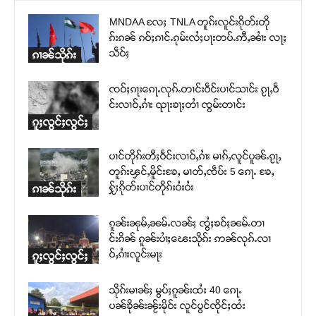
MNDAA လႄႈ TNLA တူၵ်းလူင်းၵိုတ်းတို
ၵ်းၵၼ် ၵဝ်ႈၵၢင်ႉၵုမ်းလႆႈပႃးတပ်ႉဢီႇၼၢႆး လႃႈ
သဵဝ်ႈ
ၵၢၼ်သိုၵ်း
ၸဝ်ႈၵႃးၵေႃႉလုၵ်ႉတၢင်းဝဵင်းပၢင်သၢင်း ၵႂႃႇဝဵ
င်းလၢဝ်ႇၵၢႆး ၺႃးၶႃႈတၢႆ ၸွမ်းတၢင်း
ၵူႈလွင်ႈလွင်ႈ
ပၢင်တိုၵ်းတီႈဝဵင်းလၢဝ်ႇၵၢႆး မၢၵ်ႇလူင်ပူၼ်ႉၵႂႃႇ
တူၵ်းၾင်ႇမိူင်းၶႄႇ မၢတ်ႇၸဵပ်း 5 ၵေႃႉ ၶႄႇ
ႁႂ်ႈၵိုတ်းပၢင်တိုၵ်းဝႆးဝႆး
ၵၢၼ်သိုၵ်း
ၵူၼ်းၼုမ်ႇၼမ်ႉလၼ်ႈ ၸွႆႈၶဝ်ႈၼမ်ႉတၢ
င်းၵိၼ် ၵူၼ်းပၢႆႈၽေးသိုၵ်း ဢၼ်လုၵ်ႉလၢ
ဝ်ႇၵၢႆးလူင်းမႃး
ၵူႈလွင်ႈလွင်ႈ
သိုၵ်းမၢၼ်ႈ မွပ်ႈၵူၼ်းထႆး 40 ၵေႃႉ
ပၼ်ၶိုၼ်းၼႂ်းမိုဝ်း လူင်ပွင်ၸိုင်ႈထႆး