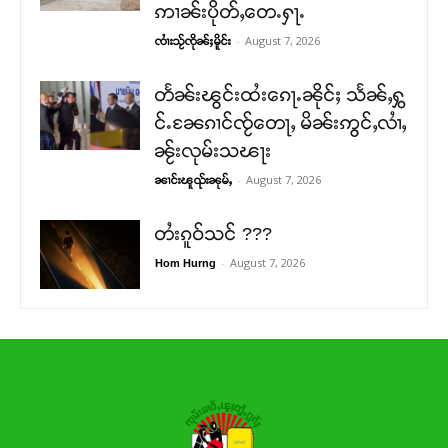
ဢၢၼ်းပိုတ်ႇတေႉႁႃႉ
-
August 7, 2026
ၸၢႆးသႂ်ၸိုၼ်ႈမိူင်း
တႅၼ်းၽွင်းထႆးၵေႃႉၼိုင်ႈ သႅၼ်ႇႁွ
င်ႉၼႄၵၢင်ၸႂ်တေႃႇ မိၼ်းဢွင်ႇလၢႆႇ
ၼႂ်းလုမ်းသၽႃး
-
August 7, 2026
ၼၢင်းၽူၺ်းၼုမ်ႇ
တႆးၵူဝ်သင် ???
-
August 7, 2026
Hom Hurng