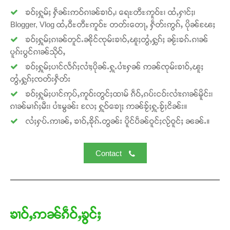
ၶဝ်ႈႁူမ်ႈ ႁဵၼ်းဢဝ်ၵၢၼ်ၶၢဝ်ႇ၊ ရေႊတီႊဢူဝ်ႊ၊ ထႆႇႁၢင်ႈ၊
Blogger, Vlog ထႆႇဝီႊတီႊဢူဝ်ႊ တတ်းတေႃႇ ႁဵတ်းဢွၵ်ႇ ပိုၼ်ၽႄႈ
ၶဝ်ႈႁူမ်ႈၵၢၼ်တူင်ႉၼိုင်ၸုမ်းၶၢဝ်ႇၽူႈတွႆႇႁွၵ်ႈ ၼႂ်းၶၵ်ႉၵၢၼ်
ပူၵ်းပွင်ၵၢၼ်သိုဝ်ႇ
Support SHAN
ၶဝ်ႈႁူမ်ႈပၢင်လႅၵ်ႈလၢႆႈပိုၼ်ႉႁူႉပၢႆးႁၼ် ဢၼ်ၸုမ်းၶၢဝ်ႇၽူႈ
တွႆႇႁွၵ်ႈၸတ်းႁဵတ်း
တႃႇႁႂ်ႈသဵင်ၵၢင်ၸႂ်ၵူၼ်းမိူင်း ၵူႈတီႈၵူႈလႅၼ်ပေႃးတေၸွ
ၶဝ်ႈႁူမ်ႈပၢင်ဢုပ်ႇဢူဝ်းတွင်ႈထၢမ် ၵဵဝ်ႇၵပ်းငဝ်းလၢႆးၵၢၼ်မိူင်း၊
တ်ႇ တူဝ်ႈလုမ်ႈၾႃႉၼၼ်ႉ ၶဝ်ႈႁူမ်ႈၵမ်ႉထႅမ် ၸုမ်းၶၢ
ဝ်ႇၽူႈတွႆႇႁွၵ်ႈ လႆႈယူႇၶႃႈဢေႃႈ။
ၵၢၼ်မၢၵ်ႈမီး၊ ပၢႆးမွၼ်း လႄႈ ႁူဝ်ၶေႃႈ ဢၼ်ၶႂ်ႈႁူႉၶႂ်ႈငိၼ်း။
လႆႈႁပ်ႉဢၢၼ်ႇ ၶၢဝ်ႇၶိုၵ်ႉတွၼ်း ပိူင်ပဵၼ်ဝူင်ႈလႂ်ဝူင်ႈ ၼၼ်ႉ။
Donate Now
Contact
ၶၢဝ်ႇဢၼ်ၵဵဝ်ႇၶွင်ႈ