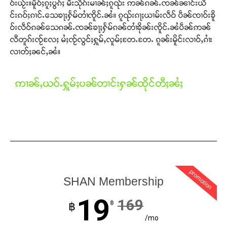
ဝ်းယႂ်း။မိူဝ်ႈၵူႈပွၵ်ႈ မီးသိုၵ်းမၢၼ်ႈၵူၺ်း ဢၼ်ၵၼ်ႉၸၼ်ၼၢင်းယိ
င်းၵဝ်ႈၵၢင်ႉသေၶႃႈႁႅမ်တၢႆၸိူင်ႉၼႆ။ ၵူၺ်းၵႃႈယၢမ်းလဵဝ် ပဵၼ်ၸၢဝ်းၶိူ
ဝ်းလဵဝ်ၵၼ်သေၵၼ်ႉၸၼ်ၶႃႈႁႅမ်ၵၼ်တၢႆၶိုၼ်းၸိူင်ႉၼႆပဵၼ်ဢၼ်
လီတူၵ်းၸႂ်လႄႈ မႆႈၸႂ်လွင်ႈႁူမ်ႇလူမ်ႈတႄႉတႄႉ ၵူၼ်းမိူင်းလၢဝ်ႇၵၢႆး
လၢတ်ႈၼင်ႇၼႆ။
ဢၢၼ်ႇယဝ်ႉႁူမ်ႈပၼ်တၢင်းႁၼ်ထိုင်တီႈၼႆႈ
promotion
SHAN Membership
19
169
฿
฿
/mo