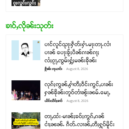
ၵူႈလွင်ႈလွင်ႈ
ၶၢဝ်ႇလိုၼ်းသုတ်း
ပၢင်လူင်ၺႃးႁဵတ်းႁၢႆႉမႃးတႃႉလၢႆ
ပၢၼ် ​​ပေႃးၶႂ်ႈပဵၼ်ၵၢၼ်ၵႃႈ
လႆႈၵႂႃႇၸွမ်းႁွႆႈမၼ်းၶိုၼ်း
-
August 8, 2026
ႁိုၼ်း ၵႃယၢင်း
လုၵ်ႈဢွၼ်ႇႁၢႆတီႈဝဵင်းဢွင်ႇပၢၼ်း
ႁၼ်ၶိုၼ်းတူဝ်တၢႆၼႂ်းၼမ်ႉမေႃႇ
-
August 8, 2026
ယိင်းသဵဝ်ႈၶၢဝ်
တႃႇထႆး-မၢၼ်ႈၶဝ်ႈဢွၵ်ႇၵၼ်
ငၢႆႈၼၼ်ႉ ၵဵတ်ႉလၢၼ်ႇတီႈႁူဝ်မိူင်း