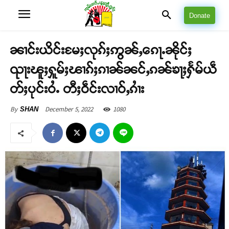
Donate
ၼၢင်းယိင်းမႄႈလုၵ်ႈဢွၼ်ႇၵေႃႉၼိုင်ႈ
ၺႃးၽူႈႁူမ်ႈၽၢၵ်ႈၵၢၼ်ၼင်ႇၵၼ်ၶႃႈႁႅမ်ယဵ
တ်ႈပုင်းဝႆႉ တီႈဝဵင်းလၢဝ်ႇၵၢႆး
December 5, 2022
1080
By
SHAN