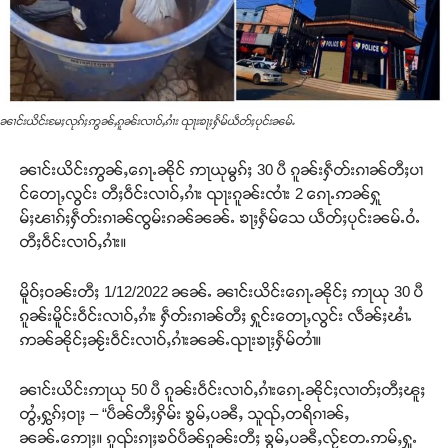
ၼၢင်းယိင်းမႄႈလုၵ်ႈဢွၼ်ႇၵူၼ်းလၢဝ်ႇၵၢႆး ၺႃးၶႃႈႁႅမ်ယဵတ်ႈပုင်းၼမ်ႉ
ၼၢင်းယိင်းဢွၼ်ႇၵေႃႉၼိုင် ဢႃယုမွၵ်ႈ 30 ပီ ၵူၼ်းႁဵတ်းၵၢၼ်တီႈပၢ
င်တေႃႇလွင်း တီႈဝဵင်းလၢဝ်ႇၵၢႆး ၺႃးၵူၼ်းၸၢႆး 2 ၵေႃႉဢၼ်ႁူ
မ်ႈၽၢၵ်ႈႁဵတ်းၵၢၼ်ၸွမ်းၵၼ်ၼၼ်ႉ ၶႃႈႁႅမ်သေ ယဵတ်ႈပုင်းၼမ်ႉဝႆႉ
တီႈဝဵင်းလၢဝ်ႇၵၢႆး။
မိူဝ်ႈဝၼ်းတီႈ 1/12/2022 ၼၼ်ႉ ၼၢင်းယိင်းၵေႃႉၼိုင်ႈ ဢႃယု 30 ပီ
ၵူၼ်းမိူင်းဝဵင်းလၢဝ်ႇၵၢႆး ႁဵတ်းၵၢၼ်တီႈ ႁူင်းတေႃႇလွင်း လဵၼ်ႈၽၢႆႉ
ဢၼ်ၼိုင်ႈၼႂ်းဝဵင်းလၢဝ်ႇၵၢႆးၼၼ်ႉၺႃးၶႃႈႁႅမ်တၢႆ။
ၼၢင်းယိင်းဢႃယု 50 ပီ ၵူၼ်းဝဵင်းလၢဝ်ႇၵၢႆးၵေႃႉၼိုင်ႈလၢတ်ႈတီႈၽူႈ
တွႆႇႁွၵ်ႈဝႃႈ – “ပဵၼ်တီႈႁိမ်း ၶွမ်ႇပၼီႇ သူၺ်ႇတရိၵၢၼ်ႇ
ၼၼ်ႉဢေႃႈ။ ၵူၺ်းၵႃႈၶဝ်ပဵၼ်ၵူၼ်းတီႈ ၶွမ်ႇပၼီႇလႂ်တႄႉဢမ်ႇႁူႉ