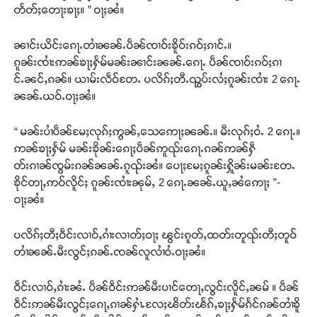
တႅတ်ႈတေႃးၶႃႈ။ ” ဝႃႈၼႆ။
ၼၢင်းယိင်းၵေႃႉတၢႆၼၼ်ႉပဵၼ်ၸၢဝ်းၶိူဝ်းၵဝ်ႈၵၢင်ႉ။
ၵူၼ်းၸၢႆးဢၼ်ၶႃႈႁႅမ်မၼ်းၼၢင်းၼၼ်ႉၵေႃႉ ပဵၼ်ၸၢဝ်းၵဝ်ႈၵၢ
င်ႉၼင်ႇၵၼ်။ ယၢမ်းလဵဝ်တႄႉ ပလိၵ်ႈတီႉၺွပ်းလႆႈၵူၼ်းၸၢႆး 2 ၵေႃႉ
ၼၼ်ႉယဝ်ႉဝႃႈၼႆ။
“ မၼ်းပၢႆပဵၼ်မႄႈလုၵ်ႈဢွၼ်ႇသေဢေႃႈၼၼ်ႉ။ မီးလုၵ်ႈဝႆႉ 2 ၵေႃႉ။
ဢၼ်ၶႃႈႁႅမ် မၼ်းၶိုၼ်းၵေႃႈပဵၼ်ဢူၺ်းၵေႃႉၵၼ်ဢၼ်ႁဵ
တ်းၵၢၼ်ၸွမ်းၵၼ်ၼၼ်ႉၵူၺ်းၼႆ။ ပေႃႈမႄႈၵူၼ်းႁိူၼ်းမၼ်းတႄႉ
ၶိုင်တႃႇဢဝ်လိူင်ႈ ၵူၼ်းၸၢႆးၼုမ်ႇ 2 ၵေႃႉၼၼ်ႉယူႇၼႆဢေႃႈ ”-
ဝႃႈၼႆ။
ပလိၵ်ႈတီႈဝဵင်းလၢဝ်ႇၵၢႆးလၢတ်ႈဝႃႈ ၽွင်းၵူတ်ႇထတ်းတူၺ်းတီႈတူဝ်
တၢႆၼၼ်ႉမီးလွင်ႈၵၼ်ႉၸၼ်လူလၢႆဝႆႉဝႃႈၼႆ။
ဝဵင်းလၢဝ်ႇၵၢႆးၼႆႉ ပဵၼ်ဝဵင်းဢၼ်မီးပၢင်တေႃႇလွင်းလိူင်ႇၼမ် ။ ပဵၼ်
ဝဵင်းဢၼ်မီးလွင်ႈၵေႃႇၵၢၼ်ႁၢႆႉလႄႈၽိတ်းၽႅၵ်ႇၶႃႈႁႅမ်ၵႅင်ၵၼ်တၢႆၶိူ