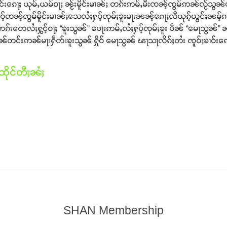
ၵူႈမိူင်းၵေႃႈ ယုမ်ႇယမ်ဝႃႈ ၼႂ်းမိူင်းမၢၼ်ႈ တၵ်းဢမ်ႇမီးၸၼ့်ၸွမ်ဢၼ်လႂ်
်ၸၼ့်ၸွမ်မိူင်းမၢၼ်ႈသေလႆႈႁပ့်ၸုမ်ႈၶူးမႃးၼၼ့်ၵေႃႈလီယုၵ့်ယွင်ႈၼမ့်ၵ
ၵ်းတေလႆႈႁွင့်ဝႃႈ “ၶူးသွၼ်” ပေႃးဢမ်ႇလႆႈႁပ့်ၸုမ်ႈၶူး ပဵၼ် “မေႃသွၼ်” 
င်ၵၼ်တင်းဢၼ်မႃးႁဵတ်းၶူးသွၼ် ႁိုဝ် မေႃသွၼ် ၽႃသႃလိၵ်ႈတႆး ၸူဝ်ႈၶၢဝ်
ိုင်တီႈၼႆႈ
SHAN Membership