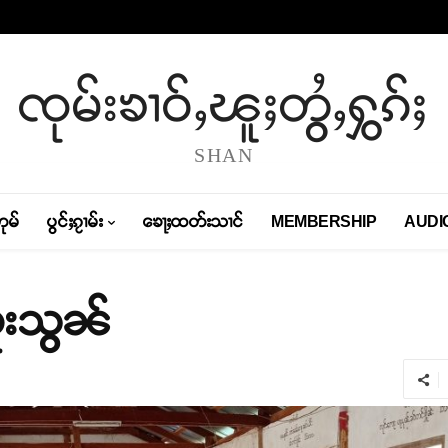
ၸုမ်းၶၢဝ်ႇၽူႈတွႆႇႁွၵ်ႈ
SHAN
တုမ်
ပွင်ႈၵႂၢမ်း
ၶေႃႈထတ်းသၢင်
MEMBERSHIP
AUDI
ၶူးသွၼ်