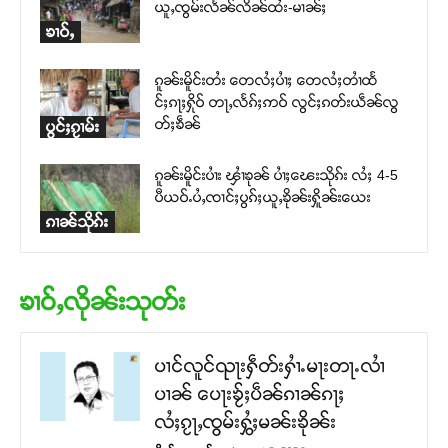
ယူႇၸွမ်းလႅၼ်လိၼ်ထႆး-မၢၼ်ႈ
ၶၢဝ်ႇ
ၵူၼ်းမိူင်းတႆး တေလႆႈပၢႆႈ တေလႆႈတၢႆထႅ
င်ႈၵႃႈႁိုဝ် တႃႇလႅၵ်ႈဢဝ် လွင်ႈၵတ်းယဵၼ်လွ
တ်ႈၶဵၼ်
ပွင်ႈၵႂၢမ်း
ၵူၼ်းမိူင်းပၢႆး ၾၢႆၶုၼ် ပၢႆႈၽေးသိုၵ်း လႆႈ 4-5
ပီယဝ်ႉပႆႇၸၢင်ႈပွၵ်ႈယူႇၶိုၼ်းႁိူၼ်းယေး
ၵၢၼ်သိုၵ်း
ၶၢဝ်ႇလိုၼ်းသုတ်း
ပၢင်လူင်ၺႃးႁဵတ်းႁၢႆႉမႃးတႃႉလၢႆ
ပၢၼ် ​​ပေႃးၶႂ်ႈပဵၼ်ၵၢၼ်ၵႃႈ
လႆႈၵႂႃႇၸွမ်းႁွႆႈမၼ်းၶိုၼ်း