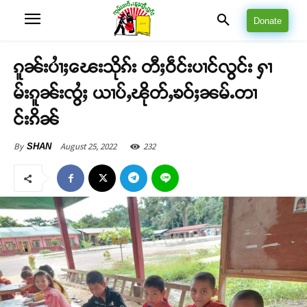
Donate
ၵူၼ်းပၢႆႈၽေးသိုၵ်း တီႈဝဵင်းပၢင်လွင်း ႁၢ
မ်းၵူၼ်းၸွႆႈ ယၢပ်ႇၽိုတ်ႇၶဝ်ႈၼမ်ႉတၢ
င်းၵိၼ်
August 25, 2022
232
By
SHAN