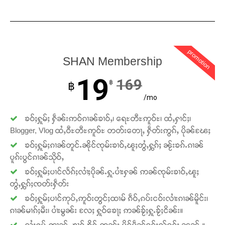
တႃႇႁႂ်ႈသဵင်ၵၢင်ၸႂ်ၵူၼ်းမိူင်း ၵူႈတီႈၵူႈလႅၼ်ပေႃးတေၸွ
တ်ႇ တူဝ်ႈလုမ်ႈၾႃႉၼၼ်ႉ ၶဝ်ႈႁူမ်ႈၵမ်ႉထႅမ် ၸုမ်းၶၢ
ဝ်ႇၽူႈတွႆႇႁွၵ်ႈ လႆႈယူႇၶႃႈဢေႃႈ။
promotion
SHAN Membership
Donate Now
19
169
฿
฿
/mo
ၶဝ်ႈႁူမ်ႈ ႁဵၼ်းဢဝ်ၵၢၼ်ၶၢဝ်ႇ၊ ရေႊတီႊဢူဝ်ႊ၊ ထႆႇႁၢင်ႈ၊
Blogger, Vlog ထႆႇဝီႊတီႊဢူဝ်ႊ တတ်းတေႃႇ ႁဵတ်းဢွၵ်ႇ ပိုၼ်ၽႄႈ
ၶဝ်ႈႁူမ်ႈၵၢၼ်တူင်ႉၼိုင်ၸုမ်းၶၢဝ်ႇၽူႈတွႆႇႁွၵ်ႈ ၼႂ်းၶၵ်ႉၵၢၼ်
ပူၵ်းပွင်ၵၢၼ်သိုဝ်ႇ
ၶဝ်ႈႁူမ်ႈပၢင်လႅၵ်ႈလၢႆႈပိုၼ်ႉႁူႉပၢႆးႁၼ် ဢၼ်ၸုမ်းၶၢဝ်ႇၽူႈ
တွႆႇႁွၵ်ႈၸတ်းႁဵတ်း
ၶဝ်ႈႁူမ်ႈပၢင်ဢုပ်ႇဢူဝ်းတွင်ႈထၢမ် ၵဵဝ်ႇၵပ်းငဝ်းလၢႆးၵၢၼ်မိူင်း၊
ၵၢၼ်မၢၵ်ႈမီး၊ ပၢႆးမွၼ်း လႄႈ ႁူဝ်ၶေႃႈ ဢၼ်ၶႂ်ႈႁူႉၶႂ်ႈငိၼ်း။
လႆႈႁပ်ႉဢၢၼ်ႇ ၶၢဝ်ႇၶိုၵ်ႉတွၼ်း ပိူင်ပဵၼ်ဝူင်ႈလႂ်ဝူင်ႈ ၼၼ်ႉ။