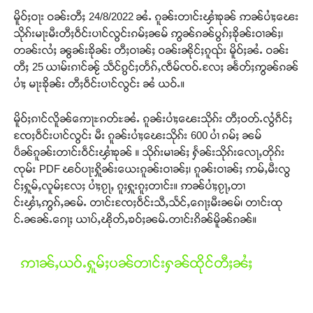
မိူဝ်ႈဝႃး ဝၼ်းတီႈ 24/8/2022 ၼႆႉ ၵူၼ်းတၢင်းၾၢႆၶုၼ် ဢၼ်ပၢႆႈၽေး
သိုၵ်းမႃးမီးတီႈဝဵင်းပၢင်လွင်းၵမ်ႈၼမ် ဢွၼ်ၵၼ်ပွၵ်ႈၶိုၼ်းဝၢၼ်ႈ၊
တၼ်းလႆႈ ၼွၼ်းၶိုၼ်း တီႈဝၢၼ်ႈ ဝၼ်းၼိုင်ႈၵူၺ်း မိူဝ်ႈၼႆႉ ဝၼ်း
တီႈ 25 ယၢမ်းၵၢင်ၼႂ် သဵင်ၵွင်ႈတႅၵ်ႇၸဵမ်ၸဝ်ႉလႄႈ ၼႅတ်ႈဢွၼ်ၵၼ်
ပၢႆႈ မႃးၶိုၼ်း တီႈဝဵင်းပၢင်လွင်း ၼႆ ယဝ်ႉ။
မိူဝ်ႈၵၢင်လိူၼ်ဢေႃႊၵတ်ႊၼႆႉ ၵူၼ်းပၢႆႈၽေးသိုၵ်း တီႈဝတ်ႉလွႆၵဵင်ႈ
ၸႄႈဝဵင်းပၢင်လွင်း မီး ၵူၼ်းပၢႆႈၽေးသိုၵ်း 600 ပၢႆ ၵမ်ႈ ၼမ်
ပဵၼ်ၵူၼ်းတၢင်းဝဵင်းၾၢႆၶုၼ် ။ သိုၵ်းမၢၼ်ႈ ႁႅၼ်းသိုၵ်းလေႃႇတိုၵ်း
ၸုမ်း PDF ၽဝ်ပႃးႁိူၼ်းယေးၵူၼ်းဝၢၼ်ႈ၊ ၵူၼ်းဝၢၼ်ႈ ဢမ်ႇမီးလွ
င်ႈႁူမ်ႇလူမ်ႈလႄႈ ပၢႆႈၵႂႃႇ ၵူႈႁူးၵူႈတၢင်း။ ဢၼ်ပၢႆႈၵႂႃႇတၢ
င်းၾၢႆႇဢွၵ်ႇၼမ်ႉ တၢင်းၸႄႈဝဵင်းသီႇသႅင်ႇၵေႃႈမီးၼမ်၊ တၢင်းထု
င်ႉၼၼ်ႉၵေႃႈ ယၢပ်ႇၽိုတ်ႇၶဝ်ႈၼမ်ႉတၢင်းၵိၼ်မိူၼ်ၵၼ်။
ဢၢၼ်ႇယဝ်ႉႁူမ်ႈပၼ်တၢင်းႁၼ်ထိုင်တီႈၼႆႈ
Support SHAN