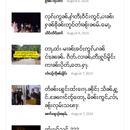
-
August 8, 2026
ႁိုၼ်း ၵႃယၢင်း
လုၵ်ႈဢွၼ်ႇႁၢႆတီႈဝဵင်းဢွင်ႇပၢၼ်း
ႁၼ်ၶိုၼ်းတူဝ်တၢႆၼႂ်းၼမ်ႉမေႃႇ
-
August 8, 2026
ယိင်းသဵဝ်ႈၶၢဝ်
တႃႇထႆး-မၢၼ်ႈၶဝ်ႈဢွၵ်ႇၵၼ်
ငၢႆႈၼၼ်ႉ ၵဵတ်ႉလၢၼ်ႇတီႈႁူဝ်မိူင်း
ဢၢၼ်းပိုတ်ႇတေႉႁႃႉ
-
August 7, 2026
ၸၢႆးသႂ်ၸိုၼ်ႈမိူင်း
တႅၼ်းၽွင်းထႆးၵေႃႉၼိုင်ႈ သႅၼ်ႇႁွ
င်ႉၼႄၵၢင်ၸႂ်တေႃႇ မိၼ်းဢွင်ႇလၢႆႇ
ၼႂ်းလုမ်းသၽႃး
-
August 7, 2026
ၼၢင်းၽူၺ်းၼုမ်ႇ
တႆးၵူဝ်သင် ???