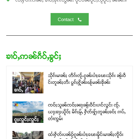
Contact
ၶၢဝ်ႇဢၼ်ၵဵဝ်ႇၶွင်ႈ
သိုၵ်းမၢၼ်ႈ တဵၵ်းၸႂ်ႉၵူၼ်းပၢႆႈၽေးသိုၵ်း ၼႂ်းဝဵ
င်းတူၼ်ႈတီး ပွၵ်ႈႁိူၼ်းၽႂ်မၼ်းၶိုၼ်း
ၶၢဝ်ႇ
ၸဝ်ႈသူၼ်ၸဝ်ႈၼႃးၼႂ်းဝဵင်းပၢင်လွင်း ၸႂ်ႉ
ယႃႈၶႃႈယိူဝ်ႈ မိၵ်ႈမႂ်ႇ ႁဵတ်းႁႂ်ႈတူၼ်ႈၶဝ်ႈ ၵၢပ်ႇ
တၢႆၸွမ်း
ၵူႈလွင်ႈလွင်ႈ
ထႆးႁဵတ်းပၼ်ဝႂ်ၵူၼ်းပၢႆႈၽေးမိူင်းမၢၼ်ႈၸိူဝ်း