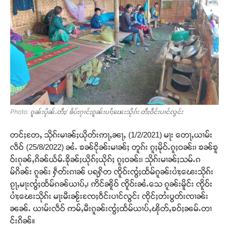
Photo: ၵူၼ်းပိုၼ်ႉတီႈ/ ၶႅပ်းႁၢင်ႈၵူၼ်းပၢႆႈၽေးသိုၵ်း တီႈဝဵင်းပၢင်လွင်း
တင်ႈတႄႇ သိုၵ်းမၢၼ်ႈယိုတ်းဢႃႇၼႃႇ (1/2/2021) မႃး တေႃႇယၢမ်း
လဵဝ် (25/8/2022) ၼႆႉ ၶၼ်ငိုၼ်းမၢၼ်ႈ တူၵ်း ၵူႈမိုဝ်ႉၵူႈဝၼ်း၊ ၶၼ်ၶူ
ဝ်းၵုၼ်ႇၵိၼ်ယႅမ်ႉၶိုၼ်ႈယိုၵ်ႈယိုၵ်ႈ ၵူႈဝၼ်း၊ သိုၵ်းမၢၼ်ႈသမ်ႉၵ
မ်ၵိၼ်း ၵူၼ်း ႁဵတ်းၵၢၼ် ပရႁိတ ၸိူဝ်းၸွႆႈထႅမ်ၵူၼ်းပၢႆႈၽေးသိုၵ်း
ၵႂႃႇမႃးၸွႆႈထႅမ်ၵၼ်ယၢပ်ႇ၊ ဢိင်ၼိူဝ် ၸိူဝ်းၼႆႉသေ ၵူၼ်းမိူင်း ၸိူဝ်း
ပၢႆႈၽေးသိုၵ်း မႃးမီးၼႂ်းၸႄႈဝဵင်းပၢင်လွင်း ၸိုင်ႈတႆးပွတ်းၸၢၼ်း
ၼၼ်ႉ ယၢမ်းလဵဝ် ဢမ်ႇမီးၵူၼ်းၸွႆႈထႅမ်ယၢပ်ႇၽိုတ်ႇၶဝ်ႈၼမ်ႉတၢ
င်းၵိၼ်။