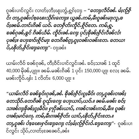
ၵူၼ်းပၢင်လွင်း လၢတ်ႈတီႈၽူႈတွႆႇႁွၵ်ႈဝႃႈ
– “
တေႃႈလဵဝ်ၼႆႉ မႆႈၸႂ်ႁႅ
င်း တႃႇၵူၼ်းပၢႆႈၽေးသိုၵ်းဢေႃႈ။ ယွၼ်ႉဢမ်ႇမီးၵူၼ်းမႃးလူႇၶ
ဝ်ႈၼမ်ႉတၢင်းၵိၼ် ယဝ်ႉ တေႁဵတ်းၸိူင်ႉႁိုဝ်တႄႉ ဢမ်ႇႁူႉ
ၶၼ်ၵုၼ်ႇၶွင် ၵိၼ်ယႅမ်ႉ ၸိူဝ်းၼႆႉၵေႃႈ ပုင်ႈၶိုၼ်ႈႁႅင်းပဵၼ်လၢႆ
ပုၼ်ႈ။ ပေႃးၶၢဝ်းႁိုင်မႃး တေၵိၼ်ၵႂႃႇၵူႈဝၼ်းဝၼ်းတႄႉ
တေယၢ
ပ်ႇၽိုတ်ႇႁႅင်းၶႃႈဢေႃႈ
”-
ဝႃႈၼႆ။
ယၢမ်းလဵဝ် ၶၼ်ၵုၼ်ႇ တီႈဝဵင်းပၢင်လွင်းၼႆႉ ၶဝ်ႈသၢၼ် 1 ထူင်
40,000 မိုၼ်ႇပျႃး။ ၼမ်ႉမၼ်းၵိၼ် 1 ပုင်း 150,000 ပျႃး လႄႈ ၼမ်ႉ
မၼ်းၸိူဝ်ႉၾႆး 1 လိတ်ႊ 6,000 ပျႃး ။
“
ယၢမ်းလဵဝ် ၶၼ်ၶူဝ်းၵုၼ်ႇၼႆႉ ၶိုၼ်ႈႁႅင်းၵူႈမဵဝ်း တႃႇၵူၼ်းဝၢၼ်ႈ
တေသိုဝ်ႉတေၵိၼ်
ၵူၺ်းၵေႃႈ ပေႃးယၢပ်ႇယဝ်ႉ။ ၼမ်ႉမၼ်း
ၶဝ်ႈ
သၢၼ်ၵႃႈၶိုၼ်ႈၵူႈမဵဝ်း၊ ႁႃငိုၼ်းယၢပ်ႇ ၵၢၼ်ငၢၼ်းဢမ်ႇမီး။ ၵူၼ်း
ဝၢၼ်ႈမၢင်ၵေႃႉ ဢမ်ႇမီးၵၢၼ်ႁဵတ်း ယၢပ်ႇၽိုတ်ႇႁႅင်းတႄႉ။
တႃႇၵူၼ်း ပၢႆႈၽေးႁဝ်းၶႃႈၵေႃႈ လႆႈမႆႈၸႂ်ႁႅင်းဝႆႉၶႃႈဢေႃႈ
”-
ၵူၼ်းပၢ
င်လွင်း သိုပ်ႇလၢတ်ႈၼႄၼင်ႇၼႆ။