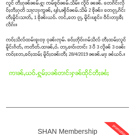
လူင် တီႈၵုၼ်ၼမ်ႉႁူး ၸမ်ၶူဝ်ၼမ်ႉသိမ်။ လိူဝ် ၼၼ်ႉ တေၵိင်းလို
ဝ်ႈတီႈၵုတိ သႃလႃးဢွၼ်ႇ ၾၢႆႇၼိူဝ်ၼမ်ႉသိမ် 2 ၶိုၼ်း၊ တေၵႂႃႇၵိင်း
တီႈမိူင်းသၢတ်ႇ 1 ၶိုၼ်းယဝ်ႉ ၸင်ႇတေ ၵႂႃႇ မိူင်းၽူင်း၊ ဝဵင်းတႃႈၶီႈ
လဵၵ်း။
ၸဝ်ႈသိလ်ထမ်းၶူးဝႃး ဝုၼ်းၸုမ်ႉ ၶဝ်ႈတိုဝ်းၵမ်သိလ် တီႈထမ်ႈလူင်
မိူင်းၵႅတ်ႇ ဢတိတ်ႉထၢၼ်ႇဝႆႉ တႃႇၶၢဝ်းတၢင်း 3 ပီ 3 လိူၼ် 3 ဝၼ်း
ၸဝ်ႈတႄႇၶဝ်ႈထမ်ႈ မိူဝ်ႈဝၼ်းတီႈ 28/4/2019 ၼၼ်ႉမႃး ၼႆယဝ်ႉ။
ဢၢၼ်ႇယဝ်ႉႁူမ်ႈပၼ်တၢင်းႁၼ်ထိုင်တီႈၼႆႈ
promotion
SHAN Membership