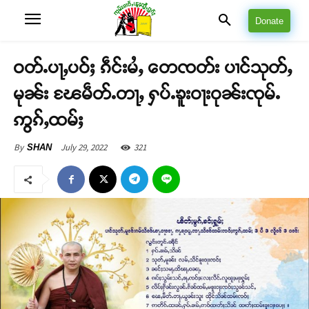
Donate
ဝတ်ႉပႃႇပဝ်ႈ ၵဵင်းမႆႇ တေၸတ်း ပၢင်သုတ်ႇ
မုၼ်း ၽႄမဵတ်ႉတႃႇ ႁပ်ႉၶူးဝႃးဝုၼ်းၸုမ်ႉ
ဢွၵ်ႇထမ်ႈ
July 29, 2022
321
By
SHAN