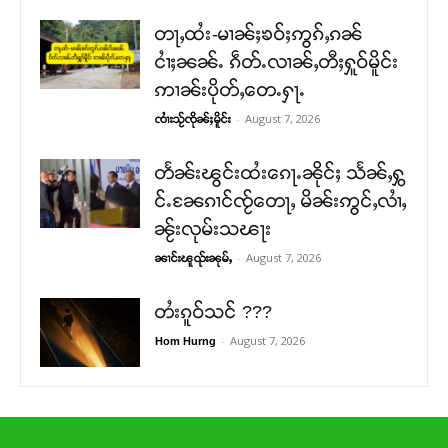
တႃႇထႆး-မၢၼ်ႈၶဝ်ႈဢွၵ်ႇၵၼ်
ငၢႆႈၼၼ်ႉ ၵဵတ်ႉလၢၼ်ႇတီႈႁူဝ်မိူင်း
ဢၢၼ်းပိုတ်ႇတေႉႁႃႉ
-
August 7, 2026
ၸၢႆးသႂ်ၸိုၼ်ႈမိူင်း
တႅၼ်းၽွင်းထႆးၵေႃႉၼိုင်ႈ သႅၼ်ႇႁွ
င်ႉၼႄၵၢင်ၸႂ်တေႃႇ မိၼ်းဢွင်ႇလၢႆႇ
ၼႂ်းလုမ်းသၽႃး
-
August 7, 2026
ၼၢင်းၽူၺ်းၼုမ်ႇ
တႆးၵူဝ်သင် ???
-
August 7, 2026
Hom Hurng