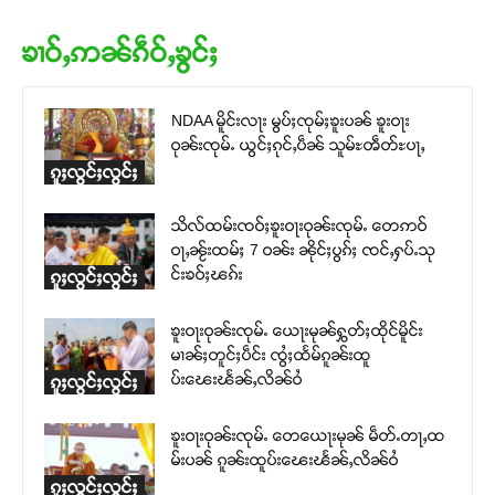
ၶၢဝ်ႇဢၼ်ၵဵဝ်ႇၶွင်ႈ
NDAA မိူင်းလႃး မွပ်ႈၸုမ်ႈၶူးပၼ် ၶူးဝႃး
ဝုၼ်းၸုမ်ႉ ယွင်ႈၵုင်ႇပဵၼ် သူမ်ႊၻဵတ်ႊပႃႇ
ၵူႈလွင်ႈလွင်ႈ
သိလ်ထမ်းၸဝ်ႈၶူးဝႃးဝုၼ်းၸုမ်ႉ တေဢဝ်
ဝႃႇၼႂ်းထမ်ႈ 7 ဝၼ်း ၼိုင်ႈပွၵ်ႈ ၸင်ႇႁပ်ႉသု
င်းၶဝ်ႈၽၵ်း
ၵူႈလွင်ႈလွင်ႈ
ၶူးဝႃးဝုၼ်းၸုမ်ႉ ယေႃးမုၼ်ႁွတ်ႈထိုင်မိူင်း
မၢၼ်ႈတူင်ႈပဵင်း ၸွႆႈထႅမ်ၵူၼ်းထူ
ပ်းၽေးၽႅၼ်ႇလိၼ်ဝႆ
ၵူႈလွင်ႈလွင်ႈ
ၶူးဝႃးဝုၼ်းၸုမ်ႉ တေယေႃးမုၼ် မဵတ်ႉတႃႇထ
မ်းပၼ် ၵူၼ်းထူပ်းၽေးၽႅၼ်ႇလိၼ်ဝႆ
ၵူႈလွင်ႈလွင်ႈ