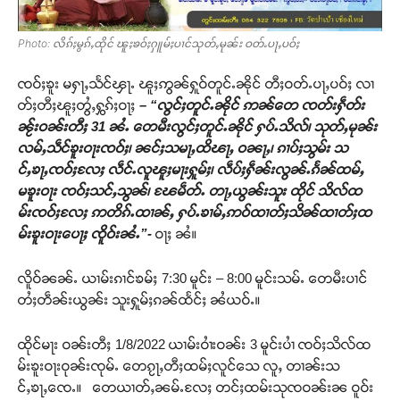
Photo: လိၵ်ႈမွၵ်ႇထိုင် ၽူႈၶဝ်ႈႁူမ်ႈပၢင်သုတ်ႇမုၼ်း ဝတ်ႉပႃႇပဝ်ႈ
ၸဝ်ႈၶူး မႁႃႇသႅင်ၾႃႉ ၽူႈဢွၼ်ႁူဝ်တူင်ႉၼိုင် တီႈဝတ်ႉပႃႇပဝ်ႈ လၢ
တ်ႈတီႈၽူႈတွႆႇႁွၵ်ႈဝႃႈ
– “လွင်ႈတူင်ႉၼိုင် ဢၼ်တေ ၸတ်းႁဵတ်း
ၼႂ်းဝၼ်းတီႈ 31 ၼႆႉ တေမီးလွင်ႈတူင်ႉၼိုင် ႁပ်ႉသိလ်၊ သုတ်ႇမုၼ်း
လမ်ႇသဵင်ၶူးဝႃးၸဝ်ႈ၊ ၼင်ႈသမႃႇထိၽႃႇ ဝၼႃႇ၊ ၵၢပ်ႈသွမ်း သ
င်ႇၶႃႇၸဝ်ႈလႄႈ လဵင်ႉလူၽူႈမႃးႁူမ်ႈ၊ လဵပ်ႈႁဵၼ်းလွၼ်ႉၵႅၼ်ထမ်ႇ
မၶူးဝႃး ၸဝ်ႈသင်ႇသွၼ်၊ ၽႄမဵတ်ႉ တႃႇယွၼ်းသူး ထိုင် သိလ်ထ
မ်းၸဝ်ႈလႄႈ ဢတိၵ်ႉထၢၼ်ႇ ႁပ်ႉၶၢမ်ႇဢဝ်ထၢတ်ႈသိၼ်ထၢတ်ႈထ
မ်းၶူးဝႃးပေႃႈ ၸိူဝ်းၼႆႉ”-
ဝႃႈ ၼႆ။
လိူဝ်ၼၼ်ႉ ယၢမ်းၵၢင်ၶမ်ႈ 7:30 မူင်း – 8:00 မူင်းသမ်ႉ တေမီးပၢင်
တႆႈတဵၼ်းယွၼ်း သူးႁူမ်ႈၵၼ်ထႅင်ႈ ၼႆယဝ်ႉ။
ထိုင်မႃး ဝၼ်းတီႈ 1/8/2022 ယၢမ်းဝၢႆးဝၼ်း 3 မူင်းပၢႆ ၸဝ်ႈသိလ်ထ
မ်းၶူးဝႃးဝုၼ်းၸုမ်ႉ တေၵႂႃႇတီႈထမ်ႈလူင်သေ လူႇ တၢၼ်းသ
င်ႇၶႃႇၸေႉ။ တေယၢတ်ႇၼမ်ႉလႄႈ တင်ႈထမ်းသုၸဝၼ်းၼ ဝူဝ်း