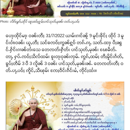
Photo: လိၵ်ႈမွၵ်ႇထိုင် ၽူႈၶဝ်ႈႁူမ်ႈပၢင်သုတ်ႇမုၼ်း ဝတ်ႉပႃႇပဝ်ႈ
ပေႃးထိုင်မႃး ဝၼ်းတီႈ 31/7/2022 ယၢမ်းၵၢင်ၼႂ် 9 မူင်းၶိုင်ႈ ထိုင် 3 မူ
င်းဝၢႆးဝၼ်း ယူႇတီႈ သင်ၶၸဝ်ႈဢွၼ်ႁူဝ် တၵ်ႉၵႃႇ သတ်ႉထႃး ပီႈၼွ
င်ႉႁႅင်းၵၢၼ်တႆးသေ တေၸတ်းႁဵတ်း ပၢင်သုတ်ႇမုၼ်း ၽႄမဵတ်ႉ
တႃႇ ႁပ်ႉၸဝ်ႈသိလ်ထမ်း ၶူးဝႃးဝုၼ်းၸုမ်ႉ ဢွၵ်ႇထမ်ႈ တီႈမိူင်းၵႅတ်ႇ
ၶွပ်ႈတဵမ် 3 ပီ 3 လိူၼ် 3 ဝၼ်း ပၢင်သုတ်ႇမုၼ်းၼႆႉ တေၸတ်းတီႈ ဝ
တ်ႉပႃႇပဝ်ႈ ဢိူင်ႇသီၽုမ်း ၸႄႈဝဵင်းၵဵင်းမႆႇ ၸိုင်ႈထႆး။