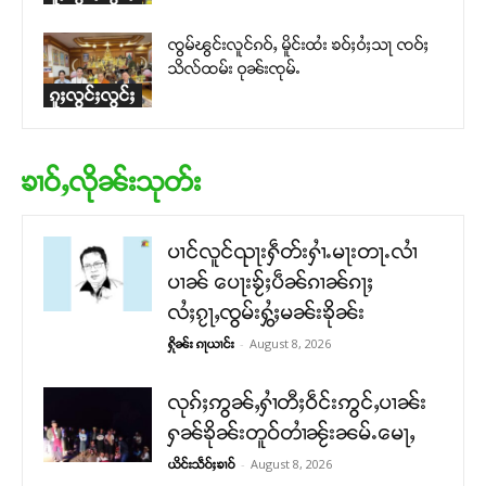
ၸွမ်ၽွင်းလူင်ၵဝ်ႇ မိူင်းထႆး ၶဝ်ႈဝႆႈသႃ ၸဝ်ႈ
သိလ်ထမ်း ဝုၼ်းၸုမ်ႉ
ၵူႈလွင်ႈလွင်ႈ
ၶၢဝ်ႇလိုၼ်းသုတ်း
ပၢင်လူင်ၺႃးႁဵတ်းႁၢႆႉမႃးတႃႉလၢႆ
ပၢၼ် ​​ပေႃးၶႂ်ႈပဵၼ်ၵၢၼ်ၵႃႈ
လႆႈၵႂႃႇၸွမ်းႁွႆႈမၼ်းၶိုၼ်း
-
August 8, 2026
ႁိုၼ်း ၵႃယၢင်း
လုၵ်ႈဢွၼ်ႇႁၢႆတီႈဝဵင်းဢွင်ႇပၢၼ်း
ႁၼ်ၶိုၼ်းတူဝ်တၢႆၼႂ်းၼမ်ႉမေႃႇ
-
August 8, 2026
ယိင်းသဵဝ်ႈၶၢဝ်