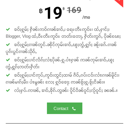
19
169
฿
฿
/mo
ၶဝ်ႈႁူမ်ႈ ႁဵၼ်းဢဝ်ၵၢၼ်ၶၢဝ်ႇ၊ ရေႊတီႊဢူဝ်ႊ၊ ထႆႇႁၢင်ႈ၊
Blogger, Vlog ထႆႇဝီႊတီႊဢူဝ်ႊ တတ်းတေႃႇ ႁဵတ်းဢွၵ်ႇ ပိုၼ်ၽႄႈ
Support SHAN
ၶဝ်ႈႁူမ်ႈၵၢၼ်တူင်ႉၼိုင်ၸုမ်းၶၢဝ်ႇၽူႈတွႆႇႁွၵ်ႈ ၼႂ်းၶၵ်ႉၵၢၼ်
ပူၵ်းပွင်ၵၢၼ်သိုဝ်ႇ
တႃႇႁႂ်ႈသဵင်ၵၢင်ၸႂ်ၵူၼ်းမိူင်း ၵူႈတီႈၵူႈလႅၼ်ပေႃးတေၸွ
ၶဝ်ႈႁူမ်ႈပၢင်လႅၵ်ႈလၢႆႈပိုၼ်ႉႁူႉပၢႆးႁၼ် ဢၼ်ၸုမ်းၶၢဝ်ႇၽူႈ
တ်ႇ တူဝ်ႈလုမ်ႈၾႃႉၼၼ်ႉ ၶဝ်ႈႁူမ်ႈၵမ်ႉထႅမ် ၸုမ်းၶၢ
တွႆႇႁွၵ်ႈၸတ်းႁဵတ်း
ဝ်ႇၽူႈတွႆႇႁွၵ်ႈ လႆႈယူႇၶႃႈဢေႃႈ။
ၶဝ်ႈႁူမ်ႈပၢင်ဢုပ်ႇဢူဝ်းတွင်ႈထၢမ် ၵဵဝ်ႇၵပ်းငဝ်းလၢႆးၵၢၼ်မိူင်း၊
ၵၢၼ်မၢၵ်ႈမီး၊ ပၢႆးမွၼ်း လႄႈ ႁူဝ်ၶေႃႈ ဢၼ်ၶႂ်ႈႁူႉၶႂ်ႈငိၼ်း။
Donate Now
လႆႈႁပ်ႉဢၢၼ်ႇ ၶၢဝ်ႇၶိုၵ်ႉတွၼ်း ပိူင်ပဵၼ်ဝူင်ႈလႂ်ဝူင်ႈ ၼၼ်ႉ။
Contact