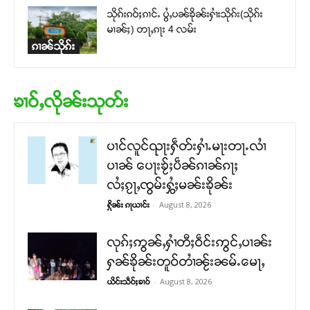
သိုၵ်းၵဝ်ႈၵၢင်ႉ ပွႆႇပၼ်ၶိုၼ်းႁၢႆးသိုၵ်း(သိုၵ်း
မၢၼ်ႈ) တႃႇၵႃး 4 လမ်း
ၵၢၼ်သိုၵ်း
ၶၢဝ်ႇလိုၼ်းသုတ်း
ပၢင်လူင်ၺႃးႁဵတ်းႁၢႆႉမႃးတႃႉလၢႆ
ပၢၼ် ​​ပေႃးၶႂ်ႈပဵၼ်ၵၢၼ်ၵႃႈ
လႆႈၵႂႃႇၸွမ်းႁွႆႈမၼ်းၶိုၼ်း
-
August 8, 2026
ႁိုၼ်း ၵႃယၢင်း
လုၵ်ႈဢွၼ်ႇႁၢႆတီႈဝဵင်းဢွင်ႇပၢၼ်း
ႁၼ်ၶိုၼ်းတူဝ်တၢႆၼႂ်းၼမ်ႉမေႃႇ
-
August 8, 2026
ယိင်းသဵဝ်ႈၶၢဝ်