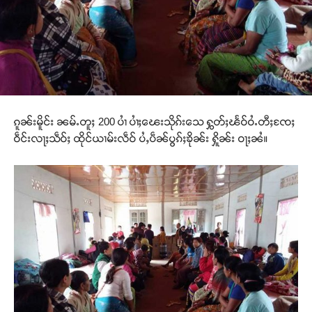
ၵူၼ်းမိူင်း ၼမ်ႉတူႈ 200 ပၢႆ ပၢႆႈၽေးသိုၵ်းသေ ႁွတ်ႈၽႅဝ်ဝႆႉတီႈၸႄႈ
ဝဵင်းလႃႈသဵဝ်ႈ ထိုင်ယၢမ်းလဵဝ် ပႆႇပဵၼ်ပွၵ်ႈၶိုၼ်း ႁိူၼ်း ဝႃႈၼႆ။