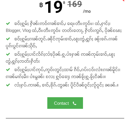
19
169
฿
฿
/mo
ၶဝ်ႈႁူမ်ႈ ႁဵၼ်းဢဝ်ၵၢၼ်ၶၢဝ်ႇ၊ ရေႊတီႊဢူဝ်ႊ၊ ထႆႇႁၢင်ႈ၊
Blogger, Vlog ထႆႇဝီႊတီႊဢူဝ်ႊ တတ်းတေႃႇ ႁဵတ်းဢွၵ်ႇ ပိုၼ်ၽႄႈ
ၶဝ်ႈႁူမ်ႈၵၢၼ်တူင်ႉၼိုင်ၸုမ်းၶၢဝ်ႇၽူႈတွႆႇႁွၵ်ႈ ၼႂ်းၶၵ်ႉၵၢၼ်
ပူၵ်းပွင်ၵၢၼ်သိုဝ်ႇ
ၶဝ်ႈႁူမ်ႈပၢင်လႅၵ်ႈလၢႆႈပိုၼ်ႉႁူႉပၢႆးႁၼ် ဢၼ်ၸုမ်းၶၢဝ်ႇၽူႈ
တွႆႇႁွၵ်ႈၸတ်းႁဵတ်း
ၶဝ်ႈႁူမ်ႈပၢင်ဢုပ်ႇဢူဝ်းတွင်ႈထၢမ် ၵဵဝ်ႇၵပ်းငဝ်းလၢႆးၵၢၼ်မိူင်း၊
ၵၢၼ်မၢၵ်ႈမီး၊ ပၢႆးမွၼ်း လႄႈ ႁူဝ်ၶေႃႈ ဢၼ်ၶႂ်ႈႁူႉၶႂ်ႈငိၼ်း။
လႆႈႁပ်ႉဢၢၼ်ႇ ၶၢဝ်ႇၶိုၵ်ႉတွၼ်း ပိူင်ပဵၼ်ဝူင်ႈလႂ်ဝူင်ႈ ၼၼ်ႉ။
Contact