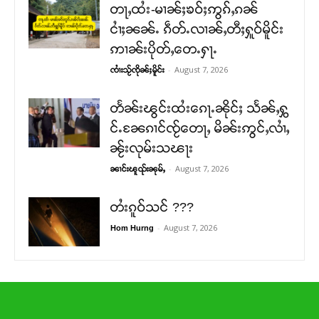
တႃႇထႆး-မၢၼ်ႈၶဝ်ႈဢွၵ်ႇၵၼ်
ငၢႆႈၼၼ်ႉ ၵဵတ်ႉလၢၼ်ႇတီႈႁူဝ်မိူင်း
ဢၢၼ်းပိုတ်ႇတေႉႁႃႉ
-
August 7, 2026
ၸၢႆးသႂ်ၸိုၼ်ႈမိူင်း
တႅၼ်းၽွင်းထႆးၵေႃႉၼိုင်ႈ သႅၼ်ႇႁွ
င်ႉၼႄၵၢင်ၸႂ်တေႃႇ မိၼ်းဢွင်ႇလၢႆႇ
ၼႂ်းလုမ်းသၽႃး
-
August 7, 2026
ၼၢင်းၽူၺ်းၼုမ်ႇ
တႆးၵူဝ်သင် ???
-
August 7, 2026
Hom Hurng