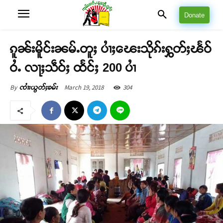
Donate
ၵူၼ်းမိူင်းၼမ်ႉတူႈ ပၢႆႈၽေးသိုၵ်းႁွတ်ႈၽႅဝ်
ဝႆႉ လႃႈသဵဝ်ႈ ထႅင်ႈ 200 ပၢႆ
March 19, 2018
304
By
ၸၢႆးယွတ်ႈၶမ်း