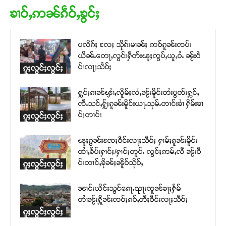
ၶၢဝ်ႇဢၼ်ၵဵဝ်ႇၶွင်ႈ
ပလိၵ်ႈ လႄႈ သိုၵ်းမၢၼ်ႈ ဢဝ်ၵူၼ်းၸပ်း
ယိၼ်ႉတေႃႇလွင်းႁဵတ်းၽူႈၸွပ်ႇယူႇဝႆႉ ၼႂ်းဝဵ
င်းလႃႈသဵဝ်ႈ
ၵူႈလွင်ႈလွင်ႈ
ႁွင်ႈၵၢၼ်ၾၢႆႇလိူမ်ႈလႆႇၼႂ်းမိူင်းတႆးပွတ်းႁွင်ႇ
ၸီႉသင်ႇႁႂ်ႈၵူၼ်းမိူင်းယႃႉသုမ်ႉတၢင်းၶၢႆ ႁိမ်းၶၢ
င်ႈတၢင်း
ၵူႈလွင်ႈလွင်ႈ
ၽူႈၵွၼ်းၸႄႈဝဵင်းလႃႈသဵဝ်ႈ ႁၢမ်ႈၵူၼ်းမိူင်း
ထၢႆႇၶႅပ်းႁၢင်ႈ/ႁၢင်ႈတူင်ႉ လွင်ႈဢမ်ႇလီ ၼႂ်းဝဵ
င်းတၢင်ႇၶိုၼ်ႈၼိူဝ်သိုဝ်ႇ
ၵူႈလွင်ႈလွင်ႈ
ၼၢင်းယိင်းသွင်ၵေႃႉၺႃးၸူၼ်ၶႃႈႁႅမ်
တၢႆၼႂ်းႁိူၼ်းၸဝ်ႈၵဝ်ႇတီႈဝဵင်းလႃႈသဵဝ်ႈ
ၵူႈလွင်ႈလွင်ႈ