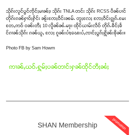
သိုၵ်းလူင်ပွင်ၸိုင်ႈမၢၼ်ႈ၊ သိုၵ်း TNLA တင်း သိုၵ်း RCSS ပဵၼ်ပၢင်
တိုၵ်းၵၼ်ႁၢဝ်ႈႁႅင်း ၼႂ်းၸႄႈဝဵင်းၼမ်ႉ တူႈလႄႈ ၸႄႈဝဵင်းၵျွၵ်ႉမႄး
တႄႇဢဝ် ဝၼ်းတီႈ 10 လိူၼ်ၼႆႉမႃး၊ ထိုင်ယၢမ်းလဵဝ် တိုၵ်ႉၶဵင်ႈၶႅ
င်ၵၢၼ်သိုၵ်း ၵၼ်ယူႇ လႄႈ ၵူၼ်းပၢႆႈၽေးပႆႇၸၢင်ႈပွၵ်ႈႁိူၼ်းၶိုၼ်း။
Support SHAN
Photo FB by Sam Howm
တႃႇႁႂ်ႈသဵင်ၵၢင်ၸႂ်ၵူၼ်းမိူင်း ၵူႈတီႈၵူႈလႅၼ်ပေႃးတေၸွ
တ်ႇ တူဝ်ႈလုမ်ႈၾႃႉၼၼ်ႉ ၶဝ်ႈႁူမ်ႈၵမ်ႉထႅမ် ၸုမ်းၶၢ
ဢၢၼ်ႇယဝ်ႉႁူမ်ႈပၼ်တၢင်းႁၼ်ထိုင်တီႈၼႆႈ
ဝ်ႇၽူႈတွႆႇႁွၵ်ႈ လႆႈယူႇၶႃႈဢေႃႈ။
Donate Now
promotion
SHAN Membership