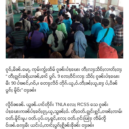
ၵူဝ်ႇမိၼ်ႉမေႃႇ ၸုမ်းၸွႆႈထႅမ် ၵူၼ်းပၢႆႈၽေး တီႈလႃႈသဵဝ်ႈလၢတ်ႈဝႃႈ
“ တီႈၵျွင်းၶရိယၢၼ်ႇၶၢင် ပွၵ်ႉ 9 ၸႄႈဝဵင်းလႃႈ သဵဝ်ႈ ၵူၼ်းပၢႆႈၽေး
မီး 90 ပၢႆၼင်ႇၵဝ်ႇ။ တေႃႈလဵဝ် တိုၵ်ႉယူႇဝႆႉတီႈၼႆႈယူႇၶႃႈ ပႆႇပဵၼ်
ပွၵ်ႈ မိူဝ်း” ဝႃႈၼႆ။
လိူဝ်ၼၼ်ႉ ယွၼ်ႉပၢင်တိုၵ်း TNLA လႄႈ RCSS သေ ၵူၼ်း
ပၢႆႈၽေးဢၼ်ပၢႆႈၶဝ်ႈၵႂႃႇယူႇသွၼ်ႈဝႆႉ တီႈဝတ်ႉၵျွင်းႁွင်ႇဝၢၼ်ႈၸၢမ်၊
ဝတ်ႉမိူင်းမူႉ၊ ဝတ်ႉပုပ်ႉပႃႇရူင်ႇလႄႈ ဝတ်ႉၵုင်းၽြႃး ၸဵမ်ၸိူ
ဝ်းၼႆႉၵေႃႈမီး ယင်းပႆႇၸၢင်ႈပွၵ်ႈႁိူၼ်းၶိုၼ်း ဝႃႈၼႆ။