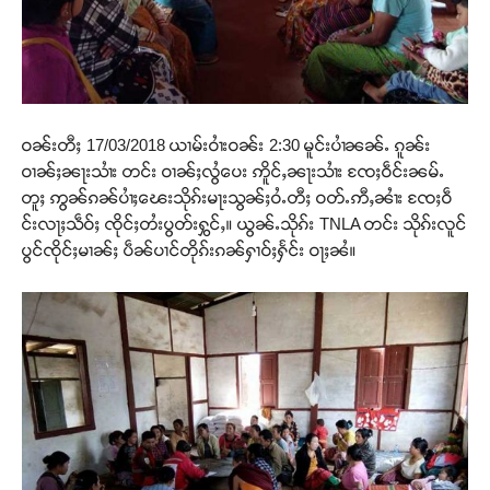
ဝၼ်းတီႈ 17/03/2018 ယၢမ်းဝၢႆးဝၼ်း 2:30 မူင်းပၢႆၼၼ်ႉ ၵူၼ်း
ဝၢၼ်ႈၼႃးသၢႆး တင်း ဝၢၼ်ႈလွႆပေး ဢိူင်ႇၼႃးသၢႆး ၸႄႈဝဵင်းၼမ်ႉ
တူႈ ဢွၼ်ၵၼ်ပၢႆႈၽေးသိုၵ်းမႃးသွၼ်ႈဝႆႉတီႈ ဝတ်ႉဢီႇၼၢႆး ၸႄႈဝဵ
င်းလႃႈသဵဝ်ႈ ၸိုင်ႈတႆးပွတ်းႁွင်ႇ။ ယွၼ်ႉသိုၵ်း TNLA တင်း သိုၵ်းလူင်
ပွင်ၸိုင်ႈမၢၼ်ႈ ပဵၼ်ပၢင်တိုၵ်းၵၼ်ႁၢဝ်ႈႁႅင်း ဝႃႈၼႆ။