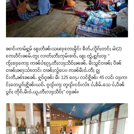
ၼၢင်းၸၢမ်ႁွမ် ၽူႈတႅၼ်းသၽႃးၸႄႈမိူင်း ၶဵတ်ႇလိူၵ်ႈတင်ႈ မၢႆ(2)
ၸႄႈဝဵင်းၼမ်ႉတူႈ လၢတ်ႈတီႈၸုမ်းၶၢဝ်ႇ ၽူႈ တွႆႇႁွၵ်ႈဝႃႈ “
ၸႂ်ႈၶႃႈဢေႃႈ ဢၼ်ပၢႆႈၵႂႃႇတီႈလႃႈသဵဝ်ႈၼၼ်ႉ မီးသွင်ဝၢၼ်ႈ ပဵၼ်
ဝၢၼ်ႈၼႃးသၢႆးတင်း ဝၢၼ်ႈလွႆပေး၊ ဢၼ်မီးဝႆႉတီႈ ၵျွ
င်းဢီႇၼၢႆးၼၼ်ႉ ႁူဝ်ၵူၼ်း မီး 125 ၵေႃႉ၊ လင်ႁိူၼ်း 45 လင်၊ ဝႃႈဢၢ
င်ႈတေပွၵ်ႈႁိူၼ်းယဝ်ႉ ၵူၺ်းၵႃႈ တူၺ်းငဝ်းလၢႆး ပႆႇၶႅမ်ႉသေ ပႆႇပဵၼ်
ပွၵ်ႈ တိုၵ်ႉမီးဝႆႉယူႇတီႈလႃႈသဵဝ်ႈ” ဝႃႈၼႆ။