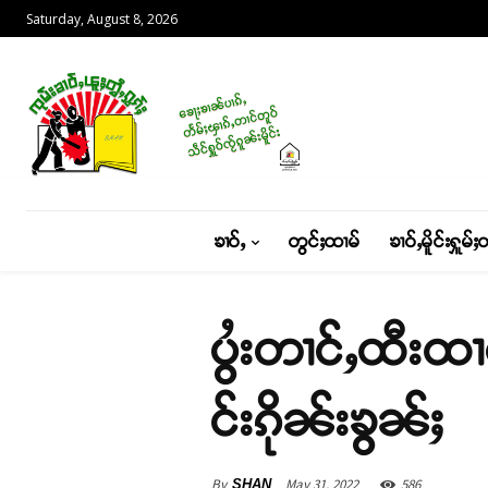
Saturday, August 8, 2026
ၶၢဝ်ႇ
တွင်ႈထၢမ်
ၶၢဝ်ႇမိူင်းႁူမ်ႈ
ပွႆးတၢင်ႇထီးထၢ
င်းၵိုၼ်းၶွၼ်ႈ
By
May 31, 2022
586
SHAN