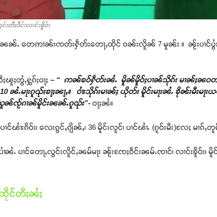
းတီႈဝဵင်းလၢင်းၶိူဝ်း
်ႉ တေဢၢၼ်းၸတ်းႁဵတ်းတေႃႇထိုင် ဝၼ်းလိူၼ် 7 မူၼ်း ။ ၼႂ်းပၢင်ပွႆး ၼႆႉ 
ီႈၽူႈတွႆႇႁွၵ်ႈဝႃႈ
– “ ဢၼ်ၶဝ်ႁဵတ်းၼႆႉ မိူၼ်မိူဝ်ႈပၢၼ်သိုၵ်း မၢၼ်ႈၼ
10 ၼႆႉမႃးၵူၺ်းၶႃႈၼႃႇ။ ဝၢႆးသိုၵ်းမၢၼ်ႈ ယိုတ်း မိူင်းမႃးၼႆႉ ၶိုၼ်းမီးမႃးယဝ
ႂ်ႈသူၼ်ၸႂ်ၵၢၼ်မိူင်းၼၼ်ႉၵူၺ်း”-
ဝႃႈၼႆ။
ၽၢႆးၵိဝ်း၊ လေးၵွင်ႇၵျိၼ်ႇ၊ 36 မိူင်းလူင်၊ ပၢင်ၽၢႆႉ (ၵူဝ်းမီး)လႄႈ မၢၵ်ႇတူၵ်
းပီပၢႆၼႆႉ ပၢင်တေႃႇလွင်းလိူင်ႇၼမ်မႃး ၼႂ်းၸႄႈဝဵင်းၼမ်ႉၸၢင်၊ လၢင်းၶိူဝ်း၊ မ
ိုင်တီႈၼႆႈ