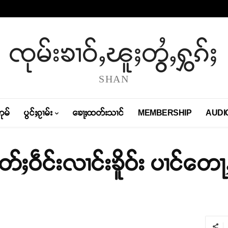
ၸုမ်းၶၢဝ်ႇၽူႈတွႆႇႁွၵ်ႈ
SHAN
တုမ်
ပွင်ႈၵႂၢမ်း
ၶေႃႈထတ်းသၢင်
MEMBERSHIP
AUDI
တ်ႈဝဵင်းလၢင်းၶိူဝ်း ပၢင်တေ