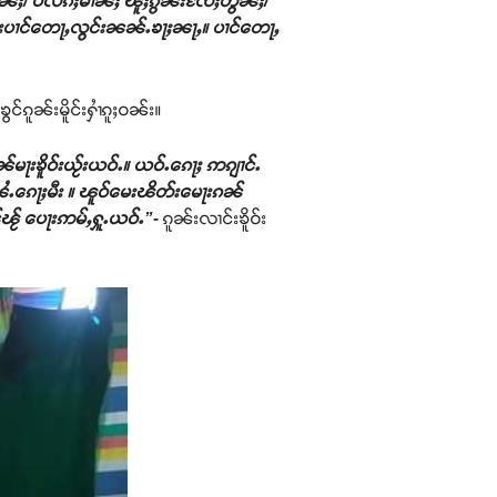
ၢၼ်ႈ/ ပလိၵ်ႈမၢၼ်ႈ ၽူႈၵွၼ်းၸႄႈတွၼ်ႈ/
ပႃးပၢင်တေႃႇလွင်းၼၼ်ႉၶႃႈၼႃႇ။ ပၢင်တေႃႇ
င်ၵူၼ်းမိူင်းႁၢႆၵူႈဝၼ်း။
ဵၼ်မႃးၶိူဝ်းယႂ်းယဝ်ႉ။ ယဝ်ႉၵေႃႈ ဢၵျၢင်ႉ
်းၼႆႉၵေႃႈမီး ။ ၽူဝ်မေးၽိတ်းမေႃးၵၼ်
်ၽႂ် ပေႃးဢမ်ႇႁူႉယဝ်ႉ”-
ၵူၼ်းလၢင်းၶိူဝ်း