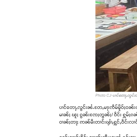
Photo CJ-ပၢင်တေႃႇလွင်းတီႈ
ပၢင်တေႃႇလွင်းၼႆႉတႄႇမႃးၸဵမ်မိူဝ်ႈဝၼ်းတီ
မၢၼ်ႈ ၽူႈ ၵွၼ်းၸႄႈတွၼ်ႈ/ ဝဵင်း ႁူမ်ႈၵၼ်တ
ဝၢၼ်ႈတႃႈ ဢၼ်မီးတၢင်းၾၢႆႇႁွင်ႇဝဵင်းလၢ