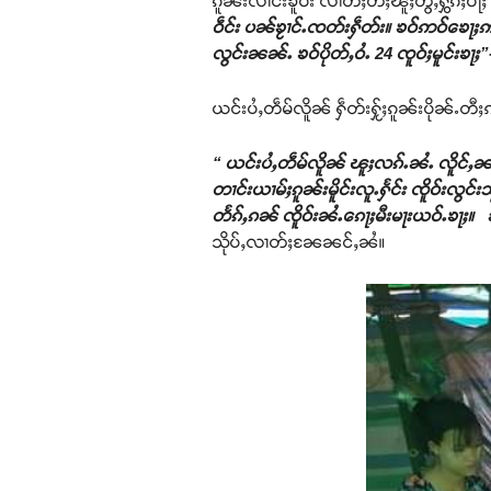
ၵူၼ်းလၢင်းၶိူဝ်း လၢတ်ႈတီႈၽူႈတွႆႇႁွၵ်ႈဝႃ
ဝဵင်း ပၼ်ၶႂၢင်ႉၸတ်းႁဵတ်း။ ၶဝ်ဢဝ်ၶေႃ
လွင်းၼၼ်ႉ ၶဝ်ပိုတ်ႇဝႆႉ 24 ၸူဝ်ႈမူင်းၶႃႈ”
ယင်းပႆႇတဵမ်လိူၼ် ႁဵတ်းႁႂ်ႈၵူၼ်းပိုၼ်ႉတီႈ
“ ယင်းပႆႇတဵမ်လိူၼ် ၽူႈလၵ်ႉၼႆႉ လိူင်ႇၼမ်ႁ
တၢင်းယၢမ်ႈၵူၼ်းမိူင်းလူႉႁႅင်း ၸိူဝ်းလွင
တႅၵ်ႇၵၼ် ၸိူဝ်းၼႆႉၵေႃႈမီးမႃးယဝ်ႉၶႃႈ။ 
သိုပ်ႇလၢတ်ႈၼႄၼင်ႇၼႆ။