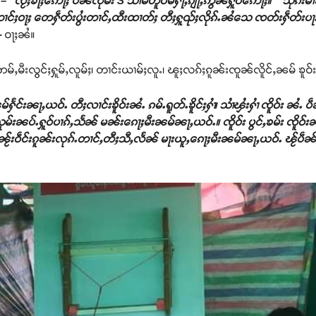
ႈ
– “ၸႂ်ႈၶႃႈဢေႃႈ ပဵၼ်ၸုမ်း S သၢမ်တူဝ်မႁႃႇၵျႃႇဢွၼ်ႁူဝ်ဢေႃႈ။ သိုၵ်းမ
ႈဢၢင်ႈဝႃႈ တေႁဵတ်းပွႆးတၢင်ႇထီးထၢတ်ႈ တီႈႁူၺ်ႈလိုၵ်ႉၼႆသေ ၸတ်းႁဵတ်း
-
ဝႃႈၼႆ။
ဢမ်ႇမီးလွင်ႈႁူမ်ႇလူမ်ႈ၊ တၢင်းယၢမ်ႈလူႉ၊ ၽူႈလၵ်ႈၵူၼ်းၸူၼ်လိူင်ႇၼမ် ၶူဝ်းၶွ
ႅင်းၼႃႇယဝ်ႉ တီႈလၢင်းၶိူဝ်းၼႆႉ ၵမ်ႉရူတ်ႉၶိူင်ႈႁၢႆ၊ သၢႆၾႆးႁၢႆ ၸိူဝ်း ၼႆႉ ပ
်းသုမ်းၼပ်ႉႁူဝ်ပၢၵ်ႇသႅၼ် မၼ်းၵေႃႈမီးၼမ်ၼႃႇယဝ်ႉ။ ၸိူဝ်း ပွင်ႇၶမ်း ၸိူဝ
ၼႂ်းဝဵင်းၵူၼ်းလုၵ်ႉတၢင်ႇတီႈသီႇလႅၼ် မႃးယူႇၵေႃႈမီးၼမ်ၼႃႇယဝ်ႉ ၽႂ်ပဵၼ