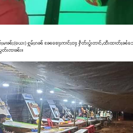
လိၵ်ႈမၢၼ်ႈ(ယေး) ႁူမ်ႈၵၼ် ၼႄၶေႃႈဢၢင်ႈဝႃႈ ႁဵတ်းပွႆးတၢင်ႇထီးထၢတ်ႈၼႆ
တႆးပွတ်းၸၢၼ်း။