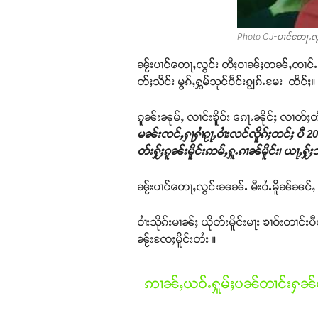
Photo CJ-ပၢင်တေႃႇလွင်
ၼႂ်းပၢင်တေႃႇလွင်း တီႈဝၢၼ်ႈတၼ်ႇၸၢင်ႉၼၼ
တ်ႈသႅင်း မွၵ်ႇႁွမ်သုင်ဝဵင်းၵျွၵ်ႉမႄး ထႅင်ႈ။
ၵူၼ်းၼုမ်ႇ လၢင်းၶိူဝ်း ၵေႃႉၼိုင်ႈ လၢတ်ႈတ
မၼ်းၸင်ႇႁႃႁၢႆၵႂႃႇဝၢႆးလင်လိူၵ်ႈတင်ႈ ပီ 20
တ်းႁႂ်ႈၵူၼ်းမိူင်းဢမ်ႇႁူႉၵၢၼ်မိူင်း၊ ယႃႇႁ
ၼႂ်းပၢင်တေႃႇလွင်းၼၼ်ႉ မီးဝႆႉမိူၼ်ၼင်ႇ ပၢင်
ဝၢႆးသိုၵ်းမၢၼ်ႈ ယိုတ်းမိူင်းမႃး ၶၢဝ်းတၢင်
ၼႂ်းၸႄႈမိူင်းတႆး ။
ဢၢၼ်ႇယဝ်ႉႁူမ်ႈပၼ်တၢင်းႁၼ်ထ