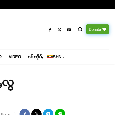
Donate
O
VIDEO
ၵပ်းသိုပ်ႇ
SHN
ႃႇလွ
Share