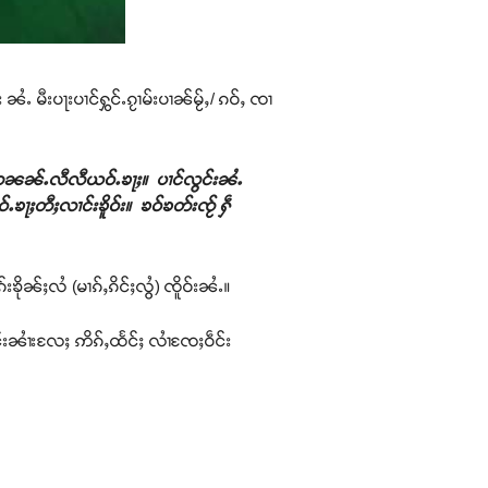
မီးပႃးပၢင်ႁွင်ႉၵႂၢမ်းပၢၼ်မႂ်ႇ/ ၵဝ်ႇ ၸၢ
ဝတၼၼ်ႉလီလီယဝ်ႉၶႃႈ။ ပၢင်လွင်းၼႆႉ
်ႉၶႃႈတီႈလၢင်းၶိူဝ်း။ ၶဝ်ၶတ်းၸႂ် ႁဵ
းၶိုၼ်ႈလႆ (မၢၵ်ႇၵိင်ႈလွႆ) ၸိူဝ်းၼႆႉ။
ိူင်းၼၢႆးလႄႈ ဢိၵ်ႇထႅင်ႈ လၢႆၸႄႈဝဵင်း