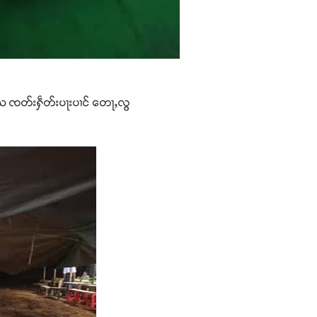
သေ ၸတ်းႁဵတ်းပႃးပၢင် တေႃႇလွ