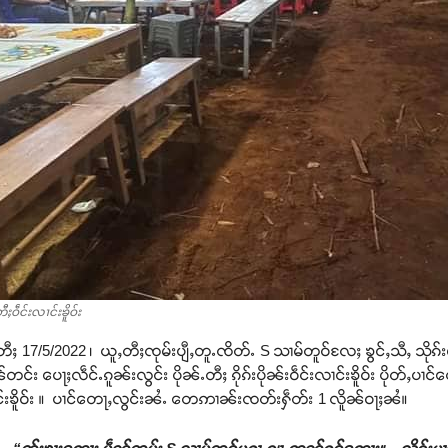
ဝဵင်းလၢင်းၶိူဝ်း
ႈ 17/5/2022 ၊ ယူႇတီႈၸုမ်းပျီႇတူႉၸိတ်ႉ S သၢမ်တူဝ်လႄႈ ၶွင်ႇသီႇ သိုၵ်းမ
င်း ပေႃႈလဵင်ႉၵူၼ်းလွင်း ပိုၼ်ႉတီႈ ၵိုၵ်းပိုၼ်းဝဵင်းလၢင်းၶိူဝ်း ပိုတ်ႇပ
င်းၶိူဝ်း ။ ပၢင်တေႃႇလွင်းၼႆႉ တေဢၢၼ်းၸတ်းႁဵတ်း 1 လိူၼ်ဝႃႈၼႆ။