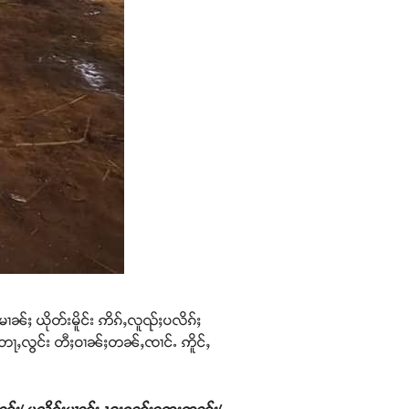
ၢၼ်ႈ ယိုတ်းမိူင်း ဢိၵ်ႇလူၺ်ႈပလိၵ်ႈ
ၢင်တေႃႇလွင်း တီႈဝၢၼ်ႈတၼ်ႇၸၢင်ႉ ဢိူင်ႇ