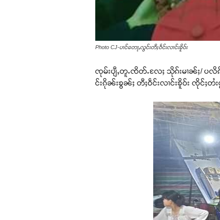
Photo CJ-ပၢင်တေႃႇလွင်းတီႈဝဵင်းလၢင်းၶိူဝ်း
ၸုမ်းပျီႇတူႉၸိတ်ႉလႄႈ သိုၵ်းမၢၼ်ႈ/ ပ
င်းၵိုၼ်းၶွၼ်ႈ တီႈဝဵင်းလၢင်းၶိူဝ်း ၸိုင်ႈ