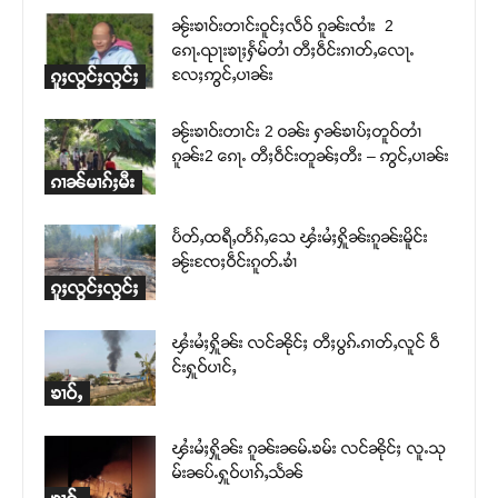
ၼႂ်းၶၢဝ်းတၢင်းဝူင်ႈလဵဝ် ၵူၼ်းၸၢႆး 2
ၵေႃႉၺႃးၶႃႈႁႅမ်တၢႆ တီႈဝဵင်းၵၢတ်ႇလေႃႉ
လႄႈဢွင်ႇပၢၼ်း
ၵူႈလွင်ႈလွင်ႈ
ၼႂ်းၶၢဝ်းတၢင်း 2 ဝၼ်း ႁၼ်ၶၢပ်ႈတူဝ်တၢႆ
ၵူၼ်း2 ၵေႃႉ တီႈဝဵင်းတူၼ်ႈတီး – ဢွင်ႇပၢၼ်း
ၵၢၼ်မၢၵ်ႈမီး
ပႅတ်ႇထရီႇတႅၵ်ႇသေ ၾႆးမႆႈႁိူၼ်းၵူၼ်းမိူင်း
ၼႂ်းၸႄႈဝဵင်းၵူတ်ႉၶၢႆ
ၵူႈလွင်ႈလွင်ႈ
ၾႆးမႆႈႁိူၼ်း လင်ၼိုင်ႈ တီႈပွၵ်ႉၵၢတ်ႇလူင် ဝဵ
င်းႁူဝ်ပၢင်ႇ
ၶၢဝ်ႇ
ၾႆးမႆႈႁိူၼ်း ၵူၼ်းၼမ်ႉၶမ်း လင်ၼိုင်ႈ လူႉသု
မ်းၼပ်ႉႁူဝ်ပၢၵ်ႇသႅၼ်