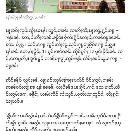
ၾႆးမႆႈႁိူၼ်းတီႈဢွင်ႇပၢၼ်း
ၽူႈၶဝ်ႈၸုမ်းၸွႆႈၶႄၾႆး ဢွင်ႇပၢၼ်း လၢတ်ႈတီႈၽူႈတွႆႇႁွၵ်ႈဝႃႈ –
“ၾႆးၼႆႉ တႄႇမႆႈတီႈၸၼ်ႉၼိူဝ်။ ႁဵတ်းႁိုဝ်လႄႈမႆႈဢၼ်ဝႃႈၼၼ်ႉ
တႄႉ ပႆႇႁူႉ။ ယဝ်ႉၵေႃႈ လွင်ႈလႆႈလူႉသုမ်းၵႂႃႇၵႃႈႁိုဝ်ၵေႃႈ ပႆႇႁူႉ။
ၾႆးၼႆႉ တႄႇမႆႈမိူဝ်ႈ 11 မူင်းၵၢင်ဝၼ်း ထိုင်မွၵ်ႈ 12 မူင်းၶိုင်ႈၼႆႉ ၸ
င်ႇတေမွတ်ႇ။ ၶူဝ်းၶွင် ဢၼ်ပႃးၵႂႃႇၸွမ်းၾႆး လႅပ်ႈၼမ်ယူႇဢေႃႈ ”-
ဝႃႈၼႆ။
ဢိင်ၼိူဝ် လွင်ႈၼႆႉ ၽူႈၶဝ်ႈၸုမ်းၶႂၢႆၶႃပႄလႅင် ဝဵင်းဢွင်ႇပၢၼ်း
ဢၼ်ၶဝ်ႈၸွႆႈၶႄ ၾႆးၼၼ်ႉ လႆႈပဵၼ်ၽေးၵိုင်ႉၵၢင်ႉသေ မၢတ်ႇၸဵ
ပ်းၸွမ်းၵေႃႉ ၼိုင်ႈ ယၢမ်းလဵဝ် လႆႈသူင်ႇယူတ်းယႃတူဝ်ဝႆႉ တီႈႁူင်း
ယႃယဝ်ႉ။
“ႁိူၼ်း ဢၼ်ၾႆးမႆႈ ၼႆႉ ပဵၼ်ႁိူၼ်းသွင်ၸၼ်ႉ သမ်ႉသုင်ဝႆႉလႄႈ ႁဵ
တ်းႁႂ်ႈ ၵူၼ်း ၶႄၾႆး ၺႃးပႃးၽေးဢူးပၢတ်ႈဢေႃႈ”- ၼႆ ၽူႈၶဝ်ႈၸု
မ်းၸွႆႈၶႄၾႆး သိုပ်ႇလၢတ်ႈ ၼႄၼင်ႇၼႆ။