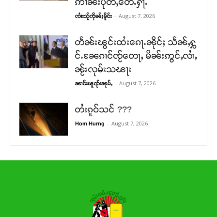
ဢၢၼ်းပိုတ်ႇတေႉႁႃႉ
-
August 7, 2026
ၸၢႆးသႂ်ၸိုၼ်ႈမိူင်း
တႅၼ်းၽွင်းထႆးၵေႃႉၼိုင်ႈ သႅၼ်ႇႁွ
င်ႉၼႄၵၢင်ၸႂ်တေႃႇ မိၼ်းဢွင်ႇလၢႆႇ
ၼႂ်းလုမ်းသၽႃး
-
August 7, 2026
ၼၢင်းၽူၺ်းၼုမ်ႇ
တႆးၵူဝ်သင် ???
-
August 7, 2026
Hom Hurng