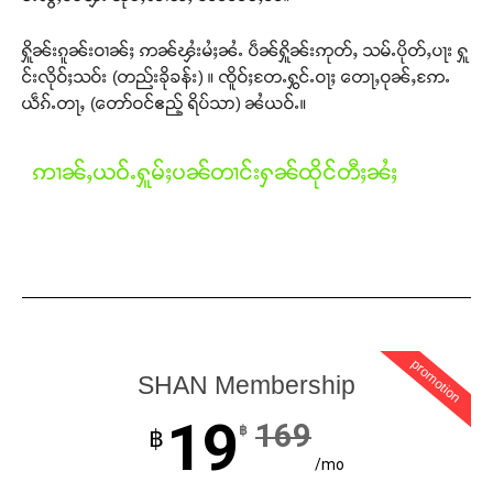
ႁိူၼ်းၵူၼ်းဝၢၼ်ႈ ဢၼ်ၾႆးမႆႈၼႆႉ ပဵၼ်ႁိူၼ်းဢုတ်ႇ သမ်ႉပိုတ်ႇပႃး ႁူ
င်းလိုဝ်ႈသဝ်း (တည်းခိုခန်း) ။ ၸိူဝ်ႈတႄႉႁွင်ႉဝႃႈ တေႃႇဝုၼ်ႇဢႄႉ
ယဵၵ်ႉတႃႇ (တော်ဝင်ဧည့် ရိပ်သာ) ၼႆယဝ်ႉ။
ဢၢၼ်ႇယဝ်ႉႁူမ်ႈပၼ်တၢင်းႁၼ်ထိုင်တီႈၼႆႈ
promotion
SHAN Membership
19
169
฿
฿
/mo