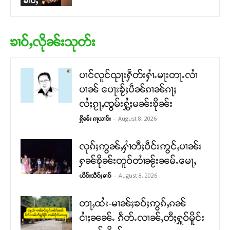
ၶၢဝ်ႇ
ၶၢဝ်ႇလိုၼ်းသုတ်း
ပၢင်လူင်ၺႃးႁဵတ်းႁၢႆႉမႃးတႃႉလၢႆ
ပၢၼ် ​​ပေႃးၶႂ်ႈပဵၼ်ၵၢၼ်ၵႃႈ
လႆႈၵႂႃႇၸွမ်းႁွႆႈမၼ်းၶိုၼ်း
-
August 8, 2026
ႁိုၼ်း ၵႃယၢင်း
လုၵ်ႈဢွၼ်ႇႁၢႆတီႈဝဵင်းဢွင်ႇပၢၼ်း
ႁၼ်ၶိုၼ်းတူဝ်တၢႆၼႂ်းၼမ်ႉမေႃႇ
-
August 8, 2026
ယိင်းသဵဝ်ႈၶၢဝ်
တႃႇထႆး-မၢၼ်ႈၶဝ်ႈဢွၵ်ႇၵၼ်
ငၢႆႈၼၼ်ႉ ၵဵတ်ႉလၢၼ်ႇတီႈႁူဝ်မိူင်း