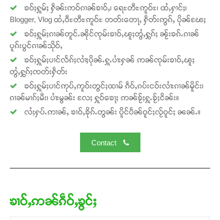
ၶဝ်ႈႁူမ်ႈ ႁဵၼ်းဢဝ်ၵၢၼ်ၶၢဝ်ႇ၊ ရေႊတီႊဢူဝ်ႊ၊ ထႆႇႁၢင်ႈ၊
Blogger, Vlog ထႆႇဝီႊတီႊဢူဝ်ႊ တတ်းတေႃႇ ႁဵတ်းဢွၵ်ႇ ပိုၼ်ၽႄႈ
ၶဝ်ႈႁူမ်ႈၵၢၼ်တူင်ႉၼိုင်ၸုမ်းၶၢဝ်ႇၽူႈတွႆႇႁွၵ်ႈ ၼႂ်းၶၵ်ႉၵၢၼ်
ပူၵ်းပွင်ၵၢၼ်သိုဝ်ႇ
Support SHAN
ၶဝ်ႈႁူမ်ႈပၢင်လႅၵ်ႈလၢႆႈပိုၼ်ႉႁူႉပၢႆးႁၼ် ဢၼ်ၸုမ်းၶၢဝ်ႇၽူႈ
တွႆႇႁွၵ်ႈၸတ်းႁဵတ်း
တႃႇႁႂ်ႈသဵင်ၵၢင်ၸႂ်ၵူၼ်းမိူင်း ၵူႈတီႈၵူႈလႅၼ်ပေႃးတေၸွ
ၶဝ်ႈႁူမ်ႈပၢင်ဢုပ်ႇဢူဝ်းတွင်ႈထၢမ် ၵဵဝ်ႇၵပ်းငဝ်းလၢႆးၵၢၼ်မိူင်း၊
တ်ႇ တူဝ်ႈလုမ်ႈၾႃႉၼၼ်ႉ ၶဝ်ႈႁူမ်ႈၵမ်ႉထႅမ် ၸုမ်းၶၢ
ၵၢၼ်မၢၵ်ႈမီး၊ ပၢႆးမွၼ်း လႄႈ ႁူဝ်ၶေႃႈ ဢၼ်ၶႂ်ႈႁူႉၶႂ်ႈငိၼ်း။
ဝ်ႇၽူႈတွႆႇႁွၵ်ႈ လႆႈယူႇၶႃႈဢေႃႈ။
လႆႈႁပ်ႉဢၢၼ်ႇ ၶၢဝ်ႇၶိုၵ်ႉတွၼ်း ပိူင်ပဵၼ်ဝူင်ႈလႂ်ဝူင်ႈ ၼၼ်ႉ။
Donate Now
Contact
ၶၢဝ်ႇဢၼ်ၵဵဝ်ႇၶွင်ႈ