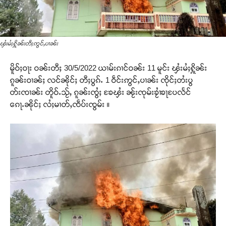
ၾႆးမႆႈႁိူၼ်းတီႈဢွင်ႇပၢၼ်း
မိူဝ်ႈဝႃး ဝၼ်းတီႈ 30/5/2022 ယၢမ်းၵၢင်ဝၼ်း 11 မူင်း ၾႆးမႆႈႁိူၼ်း
ၵူၼ်းဝၢၼ်ႈ လင်ၼိုင်ႈ တီႈပွၵ်ႉ 1 ဝဵင်းဢွင်ႇပၢၼ်း ၸိုင်ႈတႆးပွ
တ်းၸၢၼ်း တိူဝ်ႉသႂ်ႇ ၵူၼ်းၸွႆႈ ၶႄၾႆး ၼႂ်းၸုမ်းၶႂၢႆၶႃပႄလႅင်
ၵေႃႉၼိုင်ႈ လႆႈမၢတ်ႇၸဵပ်းၸွမ်း ။