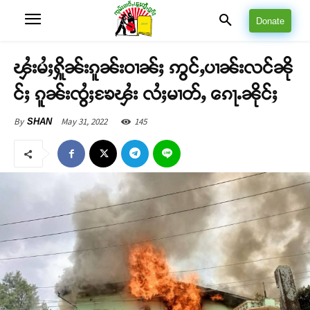
Donate
ၾႆးမႆႈႁိူၼ်းၵူၼ်းဝၢၼ်ႈ ဢွင်ႇပၢၼ်းလင်ၼို
င်ႈ ၵူၼ်းၸွႆႈၶႄၾႆး လႆႈမၢတ်ႇ ၵေႃႉၼိုင်ႈ
May 31, 2022
145
By
SHAN