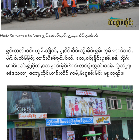
Photo Kambawza Tai News-ႁူင်းၼႄငဝ်းတူင်ႉ မျႃႉသုၶ ဝဵင်းတူၼ်ႈတီး
ႁူင်းတူၺ်းငဝ်း ယူၵ်ႉသျိၼ်ႇ ၵူႈဝဵင်းဝဵင်းၼႂ်းမိူင်းႁူမ်ႈတုမ် ဢၼ်သင်ႇ
ပိၵ်ႉဝႆႉၸဵမ်မိူဝ်ႈ တၢင်းပဵၼ်ၶူဝ်ႊဝိတ်ႉ တႄႇၶဝ်ႈမိူင်းပုၼ်ႉၼႆႉ သိုၵ်း
မၢၼ်ႈသင်ႇႁႂ်ႈပိုတ်ႇၼႄၵူၼ်းမိူင်းၶိုၼ်းလင်ပွႆးသွၼ်းၼမ်ႉလိူၼ်ႁႃႈ
ၼႆသေတႃႉ တေႃႇထိုင်ယၢမ်းလဵဝ် ဢမ်ႇမီးၵူၼ်းမိူင်း မႃးတူၺ်း။