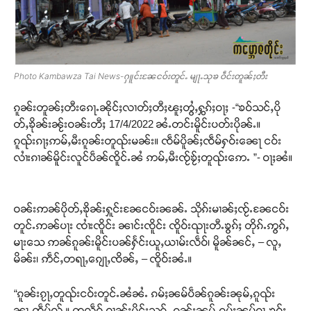
Photo Kambawza Tai News-ႁူင်းၼႄငဝ်းတူင်ႉ မျႃႉသုၶ ဝဵင်းတူၼ်ႈတီး
ၵူၼ်းတူၼ်ႈတီးၵေႃႉၼိုင်ႈလၢတ်ႈတီႈၽူႈတွႆႇႁွၵ်ႈဝႃႈ -“ၶဝ်သင်ႇပို
တ်ႇၶိုၼ်းၼႂ်းဝၼ်းတီႈ 17/4/2022 ၼႆႉတင်းမိူင်းပတ်းပိုၼ်ႉ။
ၵူၺ်းၵႃႈဢမ်ႇမီးၵူၼ်းတူၺ်းမၼ်း။ ၸဵမ်ပိူၼ်ႈၸဵမ်ႁဝ်းၼေႃ ငဝ်း
လၢႆးၵၢၼ်မိူင်းလူင်ပဵၼ်ၸိူင်ႉၼႆ ဢမ်ႇမီးၸႂ်ၶႂ်ႈတူၺ်းဢေႉ ”- ဝႃႈၼႆ။
ဝၼ်းဢၼ်ပိုတ်ႇၶိုၼ်းႁူင်းၼႄငဝ်းၼၼ်ႉ သိုၵ်းမၢၼ်ႈၸႂ်ႉၼႄငဝ်း
တူင်ႉဢၼ်ပႃး ၸၢႆးၸိူင်း ၼၢင်းၸိူင်း ၸိူဝ်းၺႃးတီႉၶွၵ်ႈ တိုၵ်ႉဢွၵ်ႇ
မႃးသေ ဢၼ်ၵူၼ်းမိူင်းပၼ်ႁႅင်းယူႇယၢမ်းလဵဝ်၊ မိူၼ်ၼင်ႇ – လူႇ
မိၼ်း၊ ဢဵင်ႇတရႃႇၵျေႃႇၸိၼ်ႇ – ၸိူဝ်းၼႆႉ။
“ၵူၼ်းၵႂႃႇတူၺ်းငဝ်းတူင်ႉၼႆၼႆႉ ၵမ်ႈၼမ်ပဵၼ်ၵူၼ်းၼုမ်ႇၵူၺ်း
ၼႃႇၸဵမ်လႂ် ။ တလဵဝ် ဝၢၼ်ႈမိူင်းသုၵ်ႉ ၵူၼ်းၼုမ်ႇၵမ်ႈၼမ်ၵႂႃႇၶဝ်ႈ