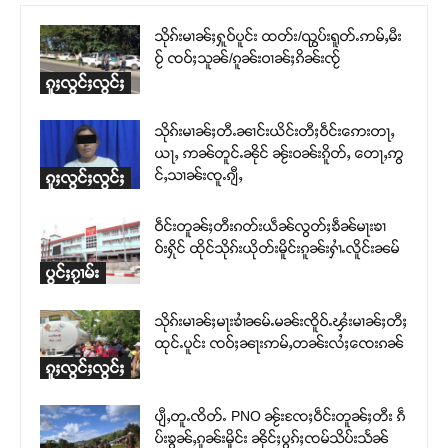
သိုၵ်းမၢၼ်ႈႁူဝ်ပူင်း ထတ်း/ၺွပ်းရူတ်ႉဢမ်ႇမီး
ဝႂ် ၸဝ်ႈသူၼ်/ၵူၼ်းဝၢၼ်ႈၵိၼ်းၸႂ်
ၵူႈလွင်ႈလွင်ႈ
သိုၵ်းမၢၼ်ႈတီႉၼၢင်းယိင်းတီႈဝဵင်းဢေးတႃႇ
ယႃႇ ဢၼ်တူင်ႉၼိုင် ၼႂ်းဝၼ်းၵိူတ်ႇ တေႃႇဢွ
င်ႇသၢၼ်းၸူႉၵျီႇ
ၵူႈလွင်ႈလွင်ႈ
ဝဵင်းတူၼ်ႈတီးၵတ်းယဵၼ်လွတ်ႈၶဵၼ်မႃးၶၢ
ဝ်းႁိုင် ထိုင်သိုၵ်းယိုတ်းမိူင်းၵူၼ်းႁၢႆႉလိူင်းၼမ်
ပွင်ႈၵႂၢမ်း
သိုၵ်းမၢၼ်ႈမႃးၶၢႆၼမ်ႉမၼ်းၸိူဝ်ႉၾႆးမၢၼ်ႈတီႈ
ထုင်ႉပူင်း ၸဝ်ႈၼႃးဢမ်ႇတၼ်းလႆႈၸေးၵၼ်
ၵူႈလွင်ႈလွင်ႈ
ပျီႇတူႉၸိတ်ႉ PNO ၼႂ်းၸႄႈဝဵင်းတူၼ်ႈတီး ၵဵ
ပ်းၶွၼ်ႇၵူၼ်းမိူင်း ၼိုင်ႈပွၵ်ႈၸမ်သိပ်းသႅၼ်