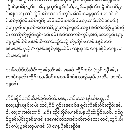
ထိူၼ်ႇ၊ၵမ်ႈၽွင်ႈသမ်ႉၵႂႃႇတူၵ်းၶွၵ်ႈဝႆႉပႆႇဢွၵ်ႇမႃးၶိုၼ်း။ မိူၼ်ၼင်ႇႁ
ဝ်းၶႃႈၵေႃႈ သင်ၸိူဝ်ႉၶဝ်ၼႄငဝ်းတူင်ႉ မိၼ်းမေႃႇၵုၼ်း( ဢၼ်တို
ၵ်ႉၶဝ်ႈထိူၼ်ႇယိပ်းၵွင်ႈ တိုၵ်းသိုၵ်းမၢၼ်ႈဝႆႉယူႇယၢမ်းလဵဝ်ၼၼ်ႉ)
ၵေႃႈ ႁဝ်းၶႃႈယင်းတေဢမ်ႇၵႂႃႇတူၺ်းၵွၼ်ႇလႃႈ။ ၶဝ်လႅၼ်ႁႂ်ႈၵူၼ်းမိူ
င်း တၢႆၸႂ်တႂ်ႈပိူင်ၽွင်းငမ်းၶဝ်။ ၶဝ်တေဢဝ်ဢွၵ်ႇၶၢဝ်ႇၼႄလုမ်ႈၾႃႉ
ဝႃႈ ၵူၼ်းမိူင်းမၢၼ်ႈမီးတၢင်းသိူဝ်းၸႂ် တႂ်ႈသိုၵ်းမၢၼ်ႈၽွင်းငမ်း
ၼႆၼၼ်ႉၵူၺ်း”- ၵူၼ်းၼုမ်ႇၽူႈယိင်း ဢႃယု 30 ၵေႃႉၼိုင်ႈၵေႃႈလၢ
တ်ႈၼင်ႇၼႆ။
ယၢမ်းလဵဝ်တီႈဝဵင်းတူၼ်ႈတီးၼႆႉ ၼႄဝႆႉၸိူင်းငဝ်း (ယူၵ်ႉသျိၼ်ႇ)
ဢၼ်ပႃးၸၢႆးၸိူင်း လူႇမိၼ်း၊ ၼေႇမိၼ်း၊ သူၺ်ႇမူင်ႇယတီႇ -ၼၼ်ႉ
ဝႃႈၼႆ။
ဢိင်ၼိူဝ်တၢင်းပဵၼ်ၶူဝ်ႊဝိတ်ႉၽႄႈလၢမ်းသေ ၾၢႆႇပၢႆးယူႇလီ
လႄႈၾၢႆႇၽွင်းငမ်း သင်ႇပိၵ်ႉႁူင်းၼႄငဝ်း၊ ႁူင်းလဵၼ်ႈႁႅင်းၸိူဝ်းၼႆႉ
ဝႆႉ လႆႈမႃးၶၢဝ်းတၢင်း 2 ပီ။ ထိုင်သိုၵ်းမၢၼ်ႈမႃးယိုတ်းမိူင်းယဝ်ႉ ၶဝ်ၵူ
ဝ်ၵူၼ်းမိူင်းၶွၼ်ႈၵၼ် ၼႄၵၢင်ၸႂ်သၢၼ်ၶတ်းၶဝ်လႄႈ ၸင်ႇဢွၵ်ႇမၢႆ
မီႈ ႁၢမ်ႈၶွၼ်ႈတုမ်ၵၼ် 50 ၵေႃႉၶိုၼ်ႈၼိူဝ်။