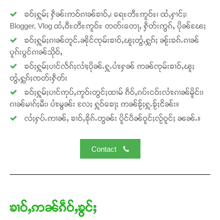
ၶဝ်ႈႁူမ်ႈ ႁဵၼ်းဢဝ်ၵၢၼ်ၶၢဝ်ႇ၊ ရေႊတီႊဢူဝ်ႊ၊ ထႆႇႁၢင်ႈ၊
Donate Now
Blogger, Vlog ထႆႇဝီႊတီႊဢူဝ်ႊ တတ်းတေႃႇ ႁဵတ်းဢွၵ်ႇ ပိုၼ်ၽႄႈ
ၶဝ်ႈႁူမ်ႈၵၢၼ်တူင်ႉၼိုင်ၸုမ်းၶၢဝ်ႇၽူႈတွႆႇႁွၵ်ႈ ၼႂ်းၶၵ်ႉၵၢၼ်
ပူၵ်းပွင်ၵၢၼ်သိုဝ်ႇ
ၶဝ်ႈႁူမ်ႈပၢင်လႅၵ်ႈလၢႆႈပိုၼ်ႉႁူႉပၢႆးႁၼ် ဢၼ်ၸုမ်းၶၢဝ်ႇၽူႈ
တွႆႇႁွၵ်ႈၸတ်းႁဵတ်း
ၶဝ်ႈႁူမ်ႈပၢင်ဢုပ်ႇဢူဝ်းတွင်ႈထၢမ် ၵဵဝ်ႇၵပ်းငဝ်းလၢႆးၵၢၼ်မိူင်း၊
ၵၢၼ်မၢၵ်ႈမီး၊ ပၢႆးမွၼ်း လႄႈ ႁူဝ်ၶေႃႈ ဢၼ်ၶႂ်ႈႁူႉၶႂ်ႈငိၼ်း။
လႆႈႁပ်ႉဢၢၼ်ႇ ၶၢဝ်ႇၶိုၵ်ႉတွၼ်း ပိူင်ပဵၼ်ဝူင်ႈလႂ်ဝူင်ႈ ၼၼ်ႉ။
Contact
ၶၢဝ်ႇဢၼ်ၵဵဝ်ႇၶွင်ႈ