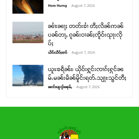
-
August 7, 2026
Hom Hurng
ၼၢႆးၼႃႈ တတ်းၶၢႆ တီႈလိၼ်ဢၼ်
ပၼ်တႃႇ ၵူၼ်းဝၢၼ်ႈၸိူဝ်းၺႃးလို
ပ်ႈ
-
August 7, 2026
ယိင်းသဵဝ်ႈၶၢဝ်
ယူႊၶရဵၼ်ႊ ယိုဝ်းႁူင်းၸၢၵ်ႈႁုင်ၼ
မ်ႉမၼ်းမဵၼ်မိူင်းရတ်ႉသျႃႊသွင်တီႈ
-
August 7, 2026
ၼၢင်းၽူၺ်းၼုမ်ႇ