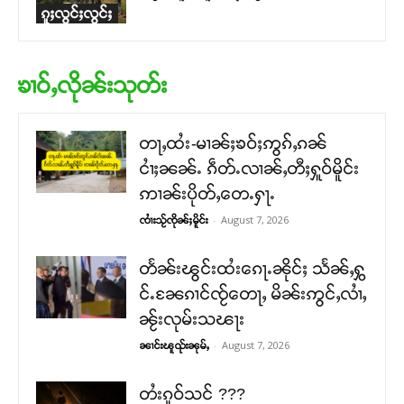
ၵူႈလွင်ႈလွင်ႈ
ၶၢဝ်ႇလိုၼ်းသုတ်း
တႃႇထႆး-မၢၼ်ႈၶဝ်ႈဢွၵ်ႇၵၼ်
ငၢႆႈၼၼ်ႉ ၵဵတ်ႉလၢၼ်ႇတီႈႁူဝ်မိူင်း
ဢၢၼ်းပိုတ်ႇတေႉႁႃႉ
-
August 7, 2026
ၸၢႆးသႂ်ၸိုၼ်ႈမိူင်း
တႅၼ်းၽွင်းထႆးၵေႃႉၼိုင်ႈ သႅၼ်ႇႁွ
င်ႉၼႄၵၢင်ၸႂ်တေႃႇ မိၼ်းဢွင်ႇလၢႆႇ
ၼႂ်းလုမ်းသၽႃး
-
August 7, 2026
ၼၢင်းၽူၺ်းၼုမ်ႇ
တႆးၵူဝ်သင် ???