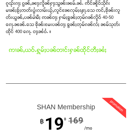
ၵူၺ်းၵႃႈ ၵွၼ်ႇၼႃႈလိူၼ်ႁႃႈသွၼ်းၼမ်ႉၼႆႉ ဢိင်ၼိူဝ်သိုၵ်း
မၢၼ်ႈၶႂ်ႈၸတ်းပွႆးလၢမ်းယႂ်ႇလူင်ၼႄလုမ်ႈၾႃႉသေ ၸင်ႇၶိုၼ်းလူ
တ်းယွၼ်ႇပၼ်မၢႆမီႈ ဢၼ်ဝႃႈ ႁၢမ်ႈၶွၼ်ႈတုမ်ၵၼ်လိူဝ် 40-50
ၵေႃႉၼၼ်ႉသေ ၶိုၼ်းမႄးပၼ်ဝႃႈ ၶွၼ်ႈတုမ်ၵၼ်လႆႈ ၼမ်သုတ်း
ထိုင် 400 ၵေႃႉ ဝႃႈၼႆဝႆႉ ။
ဢၢၼ်ႇယဝ်ႉႁူမ်ႈပၼ်တၢင်းႁၼ်ထိုင်တီႈၼႆႈ
Support SHAN
promotion
SHAN Membership
တႃႇႁႂ်ႈသဵင်ၵၢင်ၸႂ်ၵူၼ်းမိူင်း ၵူႈတီႈၵူႈလႅၼ်ပေႃးတေၸွ
19
169
฿
฿
တ်ႇ တူဝ်ႈလုမ်ႈၾႃႉၼၼ်ႉ ၶဝ်ႈႁူမ်ႈၵမ်ႉထႅမ် ၸုမ်းၶၢ
ဝ်ႇၽူႈတွႆႇႁွၵ်ႈ လႆႈယူႇၶႃႈဢေႃႈ။
/mo