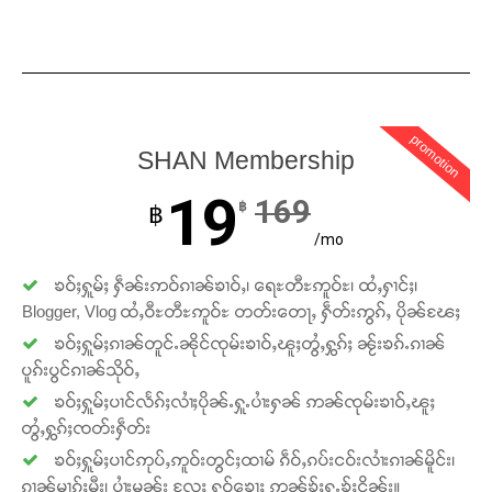
promotion
SHAN Membership
19
169
฿
฿
/mo
ၶဝ်ႈႁူမ်ႈ ႁဵၼ်းဢဝ်ၵၢၼ်ၶၢဝ်ႇ၊ ရေႊတီႊဢူဝ်ႊ၊ ထႆႇႁၢင်ႈ၊
Blogger, Vlog ထႆႇဝီႊတီႊဢူဝ်ႊ တတ်းတေႃႇ ႁဵတ်းဢွၵ်ႇ ပိုၼ်ၽႄႈ
ၶဝ်ႈႁူမ်ႈၵၢၼ်တူင်ႉၼိုင်ၸုမ်းၶၢဝ်ႇၽူႈတွႆႇႁွၵ်ႈ ၼႂ်းၶၵ်ႉၵၢၼ်
ပူၵ်းပွင်ၵၢၼ်သိုဝ်ႇ
ၶဝ်ႈႁူမ်ႈပၢင်လႅၵ်ႈလၢႆႈပိုၼ်ႉႁူႉပၢႆးႁၼ် ဢၼ်ၸုမ်းၶၢဝ်ႇၽူႈ
တွႆႇႁွၵ်ႈၸတ်းႁဵတ်း
ၶဝ်ႈႁူမ်ႈပၢင်ဢုပ်ႇဢူဝ်းတွင်ႈထၢမ် ၵဵဝ်ႇၵပ်းငဝ်းလၢႆးၵၢၼ်မိူင်း၊
ၵၢၼ်မၢၵ်ႈမီး၊ ပၢႆးမွၼ်း လႄႈ ႁူဝ်ၶေႃႈ ဢၼ်ၶႂ်ႈႁူႉၶႂ်ႈငိၼ်း။