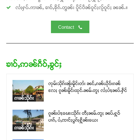
လႆႈႁပ်ႉဢၢၼ်ႇ ၶၢဝ်ႇၶိုၵ်ႉတွၼ်း ပိူင်ပဵၼ်ဝူင်ႈလႂ်ဝူင်ႈ ၼၼ်ႉ။
Contact
ၶၢဝ်ႇဢၼ်ၵဵဝ်ႇၶွင်ႈ
ၸုမ်းသိုၵ်းၼႂ်းမိူင်းတႆး ၼင်ႇၵၼ်ယိုဝ်းၵၼ်
လႄႈ ၵူၼ်းမိူင်းထုင်ႉၼမ်ႉတူႈ လႆႈပၢႆႈၼပ်ႉႁဵင်
ၵၢၼ်သိုၵ်း
ၵူၼ်းပၢႆႈၽေးသိုၵ်း တီႈၼမ်ႉတူႈ ၼပ်ႉႁူဝ်
ပၢၵ်ႇ ပႆႇၸၢင်ႈပွၵ်ႈႁိူၼ်းယေး
ၵၢၼ်သိုၵ်း