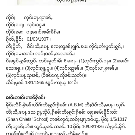
ၸိုဝ်ႈ လုင်းပႃႉၺၢၼ်ႇ
ၸိုဝ်ႈပေႃႈ လုင်းၼူႉ။
ၸိုဝ်ႈမႄႈ ပႃႈၼၢင်းၶမ်းၶႅၵ်ႇ။
ၵိူတ်ႇမိူဝ်ႈ 01/03/1907 ။
တီႈၵိူတ်ႇ ဝဵင်းသီႇပေႃႉ ၸႄႈတွၼ်ႈၵျွၵ်ႉမႄး ၸိုင်ႈတႆးပွတ်းႁွင်ႇ။
ၸိုဝ်ႈမေးၼၢင်း ၸဝ်ႈဝၼ်ႇၼၺၢၼ်ႇ။
ပီႈၼွင်ႉႁူမ်ႈတွင်ႉ တင်းမူတ်းမီး 6 ၵေႃႉ- (1)လုင်းဢွင်ႇပႃႉ။ (2)ၼၢင်း
သႄးၼူႉ။ (3)လုင်းၵျႃႇပူႉ။ (4)လုင်းၺုၼ်ႉ။ (5)လုင်းပႃႉႁၢၼ်ႇ။
(6)လုင်းပႃႉၺၢၼ်ႇ (ပဵၼ်ၵေႃႉလိုၼ်းသုတ်း)။
သဵင်ႈမုၼ် 18/1/1969 ၽွင်းဢႃယု 62 ပီ။
ၶၢဝ်းတၢင်းၵၢၼ်ႁဵၼ်း-
မိူဝ်ႈလဵၵ်ႉႁဵၼ်းလိၵ်ႈတီႈႁူင်းႁဵၼ်း (A.B.M) တီႈဝဵင်းသီႇပေႃႉ၊ လုၵ်ႉ
တီႈသီႇပေႃႉသေ ၵႂႃႇသိုပ်ႇႁဵၼ်းတီႈႁူင်းႁဵၼ်း ၽူႈၼမ်းမိူင်းတႆး
(Shan Chiefs’ School) ဢၼ်လုၵ်ႈၸဝ်ႈၾႃႉၶဝ်ယူႇ မိူဝ်ႈ 1/5/1917
တီႈတူၼ်ႈတီး။ ဢွင်ႇပူၼ်ႉၸၼ်ႉ 10 မိူဝ်ႈ 10/08/1926 လႆႈၵုင်ႇၶိုၵ်ႉ
တွၼ်းပၢႆးလိၼ် (ပထဝီႇ)လႄႈၾၢႆႇတႅမ်ႈႁၢင်ႈ။