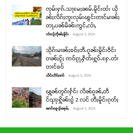
ၸုမ်းႁၵ်ႉသႃမႄႈၼမ်ႉမိူင်းထႆး ယို
ၼ်ႈလိၵ်ႈၸူးလုမ်းၽွင်းတၢင်မၢၼ်ႈ
တႃႇပၼ်မိၼ်းဢွင်ႇလၢႆႇ
-
August 5, 2026
ၸၢႆးသႂ်ၸိုၼ်ႈမိူင်း
သိုၵ်းမၢၼ်ႈၶဝ်ႈတီႉၵူၼ်းမိူင်းဝဵင်း
ဝၢၼ်ႈငႂ်ႈ ဢဝ်ၵႂႃႇႁဵတ်းႁူဝ်ႉႁႄႉတၢႆ
တၢင်ၶဝ်
-
August 5, 2026
ယိင်းသဵဝ်ႈၶၢဝ်
ၾူၼ်တူၵ်းႁႅင်း လိၼ်ၵူၼ်ႇတဵ
င်ၺႃးႁိူၼ်းၵွႆ 2 လင် တီႈမိူင်းၵုတ်ႈ
-
August 5, 2026
ၼၢင်းၽူၺ်းၼုမ်ႇ