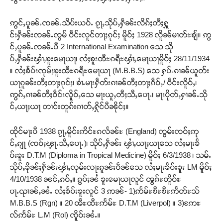
ဢွင်ႇပူၼ်ႉၸၼ်ႉသိပ်းယဝ်ႉ ၵႂႃႇသိုပ်ႇႁဵၼ်းလိၵ်ႈတီႈႁူ
င်းႁဵၼ်းၸၼ်ႉၸွမ် ဝဵင်းလူင်တႃႈၵုင်ႈ မိူဝ်ႈ 1928 လိူၼ်မၢတ်ႊၶျ်။ ဢွ
င်ႇပူၼ်ႉၸၼ်ႉပီ 2 International Examination သေ သို
ပ်ႇႁဵၼ်းၾၢႆႇၶူးမေႃယႃ၊ လႆႈၶူးၻီႊၵရီႊၾၢႆႇမေႃယႃမိူဝ်ႈ 28/11/1934
။ လႆႈၶႅပ်းၸုမ်ႈၶူးၻီႊၵရီႊမေႃယႃ (M.B.B.S) သေ ႁပ်ႉၵၢၼ်ယူတ်း
ယႃၵူၼ်းတီႈတႃႈၵုင်ႈ၊ ၶၢႆႉမႃးႁဵတ်းၵၢၼ်တီႈတႃႈၵဵဝ်ႇ/ ဝဵင်းလိူဝ်ႇ၊
ဢွၵ်ႇၵၢၼ်တီႈဝဵင်းလိူဝ်ႇသေ မႃးယူႇတီႈသီႇပေႃႉ၊ မႃးပိုတ်ႇႁၢၼ်ႉသို
င်ႇယႃႈယႃ တၢင်းတူၵ်းၵၢတ်ႇႁိုင်ပီၼိုင်ႈ။
ထိုင်မႃးပီ 1938 ၵႂႃႇမိူင်းဢိင်ႊၵလႅၼ်ႊ (England) ၸွမ်းၸဝ်ႈဢု
င်ႇၵျႃ (ၸဝ်ႈၾႃႉသီႇပေႃႉ)၊ သိုပ်ႇႁဵၼ်း ၾၢႆႇယႃႈယႃသေ လႆႈမႃးၶႅ
ပ်းၶူး D.T.M (Diploma in Tropical Medicine) မိူဝ်ႈ 6/3/1938 ၊ သမ်ႉ
သိုပ်ႇၶိုၼ်ႈႁဵၼ်းၾၢႆႇလုမ်းလႃးၵူၼ်းပဵၼ်သေ လႆႈမႃးၶႅပ်းၶူး LM မိူဝ်ႈ
4/10/1938 ၼင်ႇၵဝ်ႇ။ ၵွပ်ႈၼႆ ၶူးမေႃယႃလူင် ၻွၵ်ႊတိူဝ်ႊ
ပႃႉၺၢၼ်ႇၼႆႉ လႆႈၶႅပ်းၶူးလူင် 3 ဢၼ်- 1)ဢႅမ်ႊၿီႊၿီႊဢႅတ်ႊသ်
M.B.B.S (Rgn) ။ 20 ၻီႊထီႊဢႅမ်ႊ D.T.M (Liverpol) ။ 3)ဢႄႊ
လ်ဢႅမ်ႊ L.M (Rol) ၸိူဝ်းၼႆႉ။