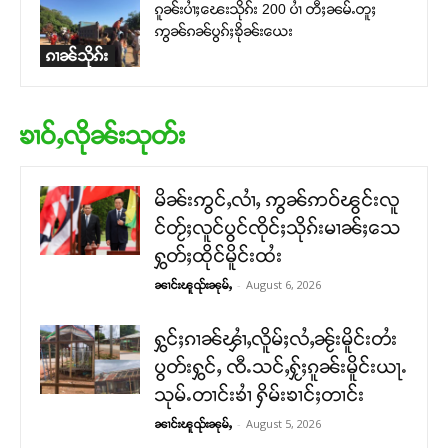
ၵူၼ်းပၢႆႈၽေးသိုၵ်း 200 ပၢႆ တီႈၼမ်ႉတူႈ
ဢွၼ်ၵၼ်ပွၵ်ႈၶိုၼ်းယေး
ၵၢၼ်သိုၵ်း
ၶၢဝ်ႇလိုၼ်းသုတ်း
မိၼ်းဢွင်ႇလၢႆႇ ဢွၼ်ဢဝ်ၽွင်းလူ
င်တႂ်ႈလူင်ပွင်ၸိုင်ႈသိုၵ်းမၢၼ်ႈသေ
ႁွတ်ႈထိုင်မိူင်းထႆး
-
August 6, 2026
ၼၢင်းၽူၺ်းၼုမ်ႇ
ႁွင်ႈၵၢၼ်ၾၢႆႇလိူမ်ႈလႆႇၼႂ်းမိူင်းတႆး
ပွတ်းႁွင်ႇ ၸီႉသင်ႇႁႂ်ႈၵူၼ်းမိူင်းယႃႉ
သုမ်ႉတၢင်းၶၢႆ ႁိမ်းၶၢင်ႈတၢင်း
-
August 5, 2026
ၼၢင်းၽူၺ်းၼုမ်ႇ