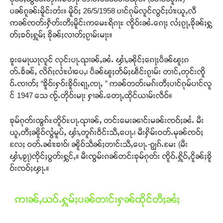
တ်ႇ တူဝ်ႈလုမ်ႈၾႃႉၼၼ်ႉ ၶဝ်ႈႁူမ်ႈၵမ်ႉထႅမ် ၸုမ်းၶၢ
ပၼ်ၵူၼ်းမိူင်းတႆး။ မိူဝ်ႈ 26/5/1958 ပၢင်ၵုမ်လူင်လွင်ႈပၢႆးယူႇလီ
ဝ်ႇၽူႈတွႆႇႁွၵ်ႈ လႆႈယူႇၶႃႈဢေႃႈ။
ဢၼ်ၸတ်းႁဵတ်းတီႈမိူင်းဢမေႊရိၵႃႊ ၸိူဝ်းၼႆႉၵေႃႈ လႆႈၵႂႃႇၶိုၼ်ႈႁွ
တ်ႈၶဝ်ႈႁူမ်ႈ ၶိုၼ်ႈလၢတ်ႈၵႂၢမ်းမႃး။
Donate Now
ၶူးမေႃယႃလူင် လုင်းပႃႉၺၢၼ်ႇၼႆႉ ၾၢႆႇၼိုင်ႈၵေႃႈပဵၼ်ၽူႈၵ
တ်ႉၶႅၼ်ႇ လိၵ်ႈလၢႆးပၢႆပေႇ၊ ပဵၼ်ၽူႈတႅမ်ႈၽဵင်းၵႂၢမ်း တၢင်ႇတုင်းၸိူ
ဝ်ႉၸၢတ်ႈ “ၶိူဝ်းႁဝ်းၶိူဝ်းရႃႇၸႃႇ ” ဢၼ်တတ်းမၵ်းတီႈပၢင်ၵုမ်ပၢင်လူ
င် 1947 သေ ၸႂ်ႉတိုဝ်းမႃး ႁၢၼ်ႉတေႃႇထိုင်ယၢမ်းလဵဝ်။
ၶုမ်ၵုတ်းၻွၵ်ႊတိူဝ်ႊပႃႉၺၢၼ်ႇ တင်းမေးၼၢင်းမၼ်းၸဝ်ႈၼႆႉ မီး
ယူႇတီႈၼိူဝ်လွႆမူပ်ႇ ၾၢႆႇတူၵ်းဝဵင်းသီႇပေႃႉ၊ မီးႁိမ်းဝတ်ႉမုၼ်ၸဝ်ႈ
လႄႈ ဝတ်ႉၼၢႆးၶၢဝ်၊ ၼိူဝ်သဵၼ်ႈတၢင်းသီႇပေႃႉ-ၵျွၵ်ႉမႄး (မီး
ၾၢႆႇၶႂႃ)ၸိုင်ႈပွတ်းႁွင်ႇ။ မီးၸွမ်းၵၼ်တင်းၶုမ်ၵုတ်း ၸိူဝ်ႉႁိူဝ်ႇငိူၼ်ႈၶိူ
ဝ်းၸဝ်ႈၾႃႉ။
ဢၢၼ်ႇယဝ်ႉႁူမ်ႈပၼ်တၢင်းႁၼ်ထိုင်တီႈၼႆႈ