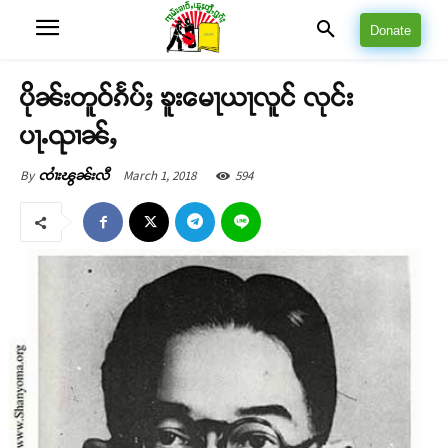
Donate
ပိုၼ်းတူဝ်ၵႅပ်ႈ ၶူးမေႃယႃလူင် လုင်း
ပႃႉၺၢၼ်ႇ
March 1, 2018
594
By
ၸၢႆးၽွၼ်းလီ