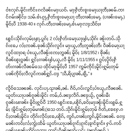
ဝၢႆးလုၵ်ႉမိူင်းဢိင်ႊၵလႅၼ်ႊမႃးယဝ်ႉ မႃးႁဵတ်းၶူးမေႃယႃတီႈၼမ်ႉၸၢ
င်ၵမ်းၼိုင်ႈ၊ သမ်ႉၶၢႆႉၵႂႃႇႁဵတ်းၶူးမေႃယႃ တီႈဝၢၼ်ႈမေႃႇ (ပၢၼ်းမေႃႇ)
မိူဝ်ႈပီ 1938-40 ။ လုၵ်ႉတီႈဝၢၼ်ႈမေႃႇၶၢႆႉမႃးလႃႈသဵဝ်ႈ။
ၽွင်းသိုၵ်းလုမ်ႈၾႃႉပွၵ်ႈ 2 လႆႈႁဵတ်းမေႃယႃၾၢႆႇသိုၵ်း ၼႂ်းတပ်ႉသို
ၵ်းၶႄႇ၊ လႆႈၸၼ်ႉၶုၼ်သိုၵ်းလူင်။ မႃးယူႇတီႈတူၼ်ႈတီး ပဵၼ်မေႃယႃ
လူင်ထႃဝရ ပၢႆးယူႇလီၼႂ်းၸႄႈတွၼ်ႈ မိူဝ်ႈ 1/8/1952 ၊ ၶိုၼ်ႈ
ပဵၼ်ၽူႈၵွၼ်း ႁွင်ႈၵၢၼ်ၾၢႆႇယူႇလီ မိူဝ်ႈ 1/11/1955 ။ ၵွပ်ႈပိူဝ်ႈႁဵ
တ်းၵၢၼ်လီၼမ်သေ ထိုင်မႃးမိူဝ်ႈပီ 1957 ၸွမ်ၸိုင်ႈမိူင်းႁူမ်ႈတုမ်
ပၼ်ၸိုဝ်ႈလီလူင်ဢၼ်ႁွင်ႉဝႃႈ “သီႇရိပျၢၼ်ႇၶျီႇ” ။
လိူဝ်သေၼၼ်ႉ လုင်းပႃႉၺၢၼ်ႇၼႆႉ ၵဵဝ်ႇၵပ်းလွင်ႈပၢႆးယူႇလီၼၼ်ႉ
ယူတ်းယႃပၼ်ၵူၼ်းမိူင်း ဢမ်ႇဝႆႉၼႃႈလဵၵ်ႉၼႃႈယႂ်ႇ ၵူၼ်းမီး
ၵူၼ်းၽၢၼ်။ မိူဝ်ႈႁူဝ်ပီ 1950 ၽွင်းၶႄႇၽိူၵ်ႇၶဝ်ႈမႃးၼႂ်းမိူင်းၽွမ်ႉႁူ
မ်ႈ (မိူင်းႁူမ်ႈတုမ်မၢၼ်ႈ)သေ တပ်ႉသိုၵ်းမိူင်းႁူမ်ႈတုမ် ၵႅတ်ႇၶႄႁႄႉၵ
Support SHAN
င်ႈဝၢၼ်ႈမိူင်း၊ တိုၵ်းလိုပ်ႈၶႄႇၽိူၵ်ႇ ဢွၵ်ႇဝၢၼ်ႈဢွၵ်ႇမိူင်းၼၼ်ႉ ၵေႃႈ
မၼ်းၸဝ်ႈလႆႈၸွႆႈထႅမ် ယူတ်းယႃပၼ်ၵႂၢင်ႈၵႂၢင်ႈၶႂၢင်ၶႂၢင်။ ႁပ်ႉဢဝ်
တႃႇႁႂ်ႈသဵင်ၵၢင်ၸႂ်ၵူၼ်းမိူင်း ၵူႈတီႈၵူႈလႅၼ်ပေႃးတေၸွ
ပုၼ်ႈၽွၼ်းတိုၵ်းတေႃး တၢင်းပဵၼ်ၼၢဝ်ယုင်း (ၼၢဝ်ၼူၵ်ႉ)