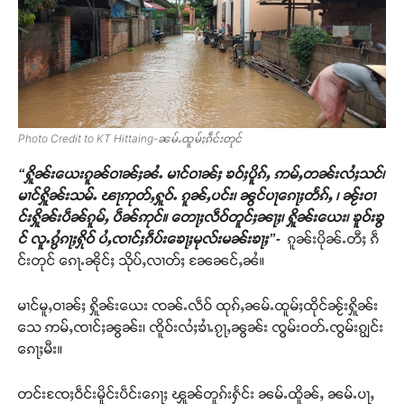
Photo Credit to KT Hittaing-ၼမ်ႉထူမ်ႈၵဵင်းတုင်
“
ႁိူၼ်းယေးၵူၼ်ဝၢၼ်ႈၼႆႉ မၢင်ဝၢၼ်ႈ ၶဝ်ႈပိူၵ်ႇ ဢမ်ႇတၼ်းလႆႈသင်၊
မၢင်ႁိူၼ်းသမ်ႉ ၽႃဢုတ်ႇႁူဝ်ႉ ၵူၼ်ႇပင်း၊ ၼွင်ပႃၵေႃႈတႅၵ်ႇ ၊ ၼႂ်းဝၢ
င်းႁိူၼ်းပဵၼ်ၵူမ်ႇ ပဵၼ်ဢုင်။ တေႃႈလဵဝ်တူင်ႈၼႃႈ၊ ႁိူၼ်းယေး၊ ၶူဝ်းၶွ
င် လူႉၵွႆၵႃႈႁိုဝ် ပႆႇၸၢင်ႈၵဵပ်းၶေႃႈမုလ်းမၼ်းၶႃႈ”-
ၵူၼ်းပိုၼ်ႉတီႈ ၵဵ
င်းတုင် ၵေႃႉၼိုင်ႈ သိုပ်ႇလၢတ်ႈ ၼႄၼင်ႇၼႆ။
မၢင်မူႇဝၢၼ်ႈ ႁိူၼ်းယေး ၸၼ်ႉလဵဝ် ထုၵ်ႇၼမ်ႉထူမ်ႈထိုင်ၼႂ်းႁိူၼ်း
သေ ဢမ်ႇၸၢင်ႈၼွၼ်း၊ ၸိူဝ်းလႆႈၶၢႆႉၵႂႃႇၼွၼ်း ၸွမ်းဝတ်ႉၸွမ်းၵျွင်း
ၵေႃႈမီး။
တင်းၸႄႈဝဵင်းမိူင်းပဵင်းၵေႃႈ ၾူၼ်တူၵ်းႁႅင်း ၼမ်ႉထိူၼ်ႇ ၼမ်ႉပႃႇ