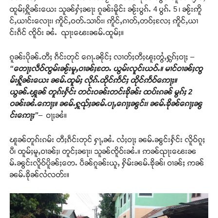
ထူမ်ႈႁိူၼ်းယေး သူၼ်ႁႆႈၼႃး ၵူၼ်းမိူင်း ၼႂ်းပွၵ်ႉ 4 ပွၵ်ႉ 5 ၊ ၼႂ်းဢိူ
င်ႇယၢင်းလေႃး၊ ဢိူင်ႇဝတ်ႉသၢဝ်း၊ ဢိူင်ႇၵၢတ်ႇတဝ်ႈလႄႈ ဢိူင်ႇယၢ
င်းၵဵင် ၸိူဝ်း ၼႆႉ ၺႃးၽေးၼမ်ႉထူမ်ႈ။
ၵူၼ်းပိုၼ်ႉတီႈ ၵဵင်းတုင် ၵေႃႉၼိုင်ႈ လၢတ်ႈတီႈၽူႈတွႆႇႁွၵ်ႈဝႃႈ –
“တေႃႈလဵဝ်ၸွမ်းၼႂ်းမူႇဝၢၼ်ႈတႄႉ ယွမ်းလူင်းယဝ်ႉ။ မၢင်ဝၢၼ်ႈၸွ
မ်းႁိူၼ်းယေး ၼမ်ႉထူမ်ႈ လိုၵ်ႉထိုင်ဢႅင်ႈ ထိုင်ဢႅဝ်ဢေႃႈ။
ယွၼ်ႉၾူၼ် တူၵ်းႁႅင်း တင်းဝၼ်းတင်းၶိုၼ်း ထပ်းၵၼ် မွၵ်ႈ
2
ဝၼ်းၼႆႉဢေႃႈ။ ၼမ်ႉႁူၺ်ႈၼမ်ႉပႃႇၵေႃႈၼွင်း၊ ၼမ်ႉၶိုၼ်ၵေႃႈၼွ
င်းဢေႃႈ”
– ဝႃႈၼႆ။
ၽူၼ်တူၵ်းၵမ်း တီႈၵဵင်းတုင် ႁႃႇၼႆႉ လႆႈဝႃႈ ၼမ်ႉၼွင်းႁႅင်း လိူဝ်ၵူႈ
ပီ၊ ထူမ်ႈမူႇဝၢၼ်ႈ၊ တူင်ႈၼႃး၊ သူၼ်ၸိူဝ်းၼႆႉ။ ဢၼ်ၺႃးၽေးၼ
မ်ႉၼွင်းလိူဝ်ပိူၼ်ႈတေႉ ပဵၼ်ၵူၼ်းယူႇ ႁိမ်းၼမ်ႉၶိုၼ်၊ ဝၢၼ်ႈ ဢၼ်
ၼမ်ႉၶိုၼ်လႆလတ်း။