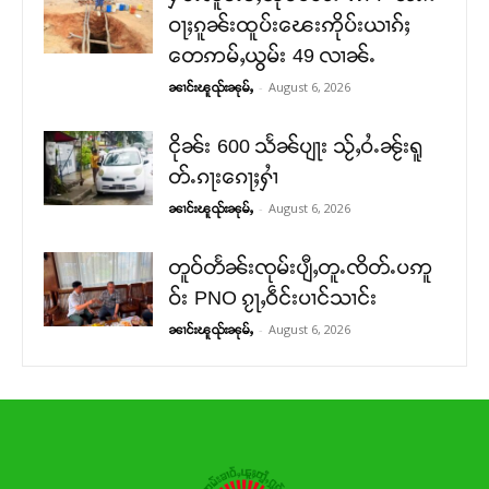
ဝႃႈၵူၼ်းထူပ်းၽေးဢိုပ်းယၢၵ်ႈ
တေဢမ်ႇယွမ်း 49 လၢၼ်ႉ
-
August 6, 2026
ၼၢင်းၽူၺ်းၼုမ်ႇ
ငိုၼ်း 600 သႅၼ်ပျႃး သႂ်ႇဝႆႉၼႂ်းရူ
တ်ႉၵႃးၵေႃႈႁၢႆ
-
August 6, 2026
ၼၢင်းၽူၺ်းၼုမ်ႇ
တူဝ်တႅၼ်းၸုမ်းပျီႇတူႉၸိတ်ႉပဢူ
ဝ်း PNO ၵႂႃႇဝဵင်းပၢင်သၢင်း
-
August 6, 2026
ၼၢင်းၽူၺ်းၼုမ်ႇ