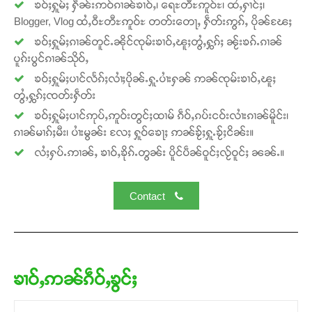
ၶဝ်ႈႁူမ်ႈ ႁဵၼ်းဢဝ်ၵၢၼ်ၶၢဝ်ႇ၊ ရေႊတီႊဢူဝ်ႊ၊ ထႆႇႁၢင်ႈ၊
ဝ်ႇၽူႈတွႆႇႁွၵ်ႈ လႆႈယူႇၶႃႈဢေႃႈ။
Blogger, Vlog ထႆႇဝီႊတီႊဢူဝ်ႊ တတ်းတေႃႇ ႁဵတ်းဢွၵ်ႇ ပိုၼ်ၽႄႈ
ၶဝ်ႈႁူမ်ႈၵၢၼ်တူင်ႉၼိုင်ၸုမ်းၶၢဝ်ႇၽူႈတွႆႇႁွၵ်ႈ ၼႂ်းၶၵ်ႉၵၢၼ်
Donate Now
ပူၵ်းပွင်ၵၢၼ်သိုဝ်ႇ
ၶဝ်ႈႁူမ်ႈပၢင်လႅၵ်ႈလၢႆႈပိုၼ်ႉႁူႉပၢႆးႁၼ် ဢၼ်ၸုမ်းၶၢဝ်ႇၽူႈ
တွႆႇႁွၵ်ႈၸတ်းႁဵတ်း
ၶဝ်ႈႁူမ်ႈပၢင်ဢုပ်ႇဢူဝ်းတွင်ႈထၢမ် ၵဵဝ်ႇၵပ်းငဝ်းလၢႆးၵၢၼ်မိူင်း၊
ၵၢၼ်မၢၵ်ႈမီး၊ ပၢႆးမွၼ်း လႄႈ ႁူဝ်ၶေႃႈ ဢၼ်ၶႂ်ႈႁူႉၶႂ်ႈငိၼ်း။
လႆႈႁပ်ႉဢၢၼ်ႇ ၶၢဝ်ႇၶိုၵ်ႉတွၼ်း ပိူင်ပဵၼ်ဝူင်ႈလႂ်ဝူင်ႈ ၼၼ်ႉ။
Contact
ၶၢဝ်ႇဢၼ်ၵဵဝ်ႇၶွင်ႈ