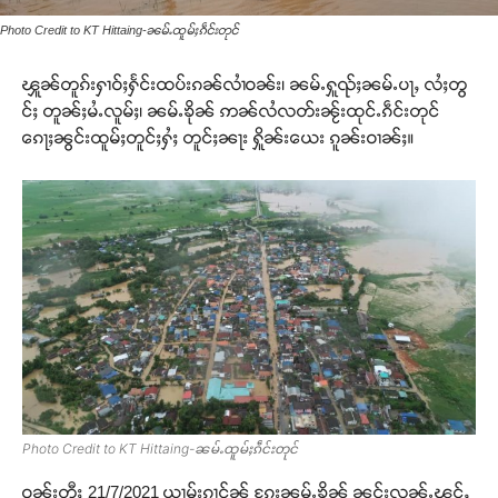
Photo Credit to KT Hittaing-ၼမ်ႉထူမ်ႈၵဵင်းတုင်
ၾူၼ်တူၵ်းႁၢဝ်ႈႁႅင်းထပ်းၵၼ်လၢႆဝၼ်း၊ ၼမ်ႉႁူၺ်ႈၼမ်ႉပႃႇ လႆႈတွ
င်ႈ တူၼ်ႈမႆႉလူမ်ႈ၊ ၼမ်ႉၶိုၼ် ဢၼ်လႆလတ်းၼႂ်းထုင်ႉၵဵင်းတုင်
ၵေႃႈၼွင်းထူမ်ႈတူင်ႈႁႆႈ တူင်ႈၼႃး ႁိူၼ်းယေး ၵူၼ်းဝၢၼ်ႈ။
Photo Credit to KT Hittaing-ၼမ်ႉထူမ်ႈၵဵင်းတုင်
ဝၼ်းတီႈ 21/7/2021 ယၢမ်းၵၢင်ၼႂ် ၵႄးၼမ်ႉၶိုၼ် ၼွင်းလူၼ်ႉၾင်ႇ