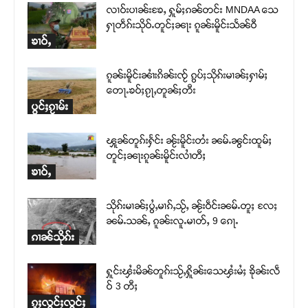
လၢဝ်းပၢၼ်းၶႄႇ ႁူမ်ႈၵၼ်တင်း MNDAA သေ
ႁႃတဵၵ်းသိုဝ်ႉတူင်ႈၼႃး ၵူၼ်းမိူင်းသႅၼ်ဝီ
ၶၢဝ်ႇ
ၵူၼ်းမိူင်းၼၢႆးၵိၼ်းၸႂ် ၵွပ်ႈသိုၵ်းမၢၼ်ႈႁၢမ်ႈ
တေႃႉၶဝ်ႈၵႂႃႇတူၼ်ႈတီး
ပွင်ႈၵႂၢမ်း
ၾူၼ်တူၵ်းႁႅင်း ၼႂ်းမိူင်းတႆး ၼမ်ႉၼွင်းထူမ်ႈ
တူင်ႈၼႃးၵူၼ်းမိူင်းလၢႆတီႈ
ၶၢဝ်ႇ
သိုၵ်းမၢၼ်ႈပွႆႇမၢၵ်ႇသႂ်ႇ ၼႂ်းဝဵင်းၼမ်ႉတူႈ လႄႈ
ၼမ်ႉသၼ်ႇ ၵူၼ်းလူႉမၢတ်ႇ 9 ၵေႃႉ
ၵၢၼ်သိုၵ်း
ႁူင်းၾႆးမိၼ်တူၵ်းသႂ်ႇႁိူၼ်းသေၾႆးမႆႈ ၶိုၼ်းလဵ
ဝ် 3 တီႈ
ၵူႈလွင်ႈလွင်ႈ