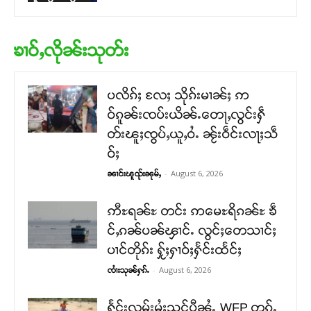
ၶၢဝ်ႇလိုၼ်းသုတ်း
ပလိၵ်ႈ လႄႈ သိုၵ်းမၢၼ်ႈ ဢ
ဝ်ၵူၼ်းၸပ်းယိၼ်ႉတေႃႇလွင်းႁဵ
တ်းၽူႈၸွပ်ႇယူႇဝႆႉ ၼႂ်းဝဵင်းလႃႈသဵ
ဝ်ႈ
-
August 6, 2026
ၼၢင်းၽူၺ်းၼုမ်ႇ
ဢီႊရၼ်ႊ တင်း ဢမေႊရိၵၼ်ႊ ၶဵ
င်ႇၵၼ်ပၼ်ၾၢင်ႉ လွင်ႈတေသၢင်ႈ
ပၢင်တိုၵ်း ႁႂ်ႈႁၢဝ်ႈႁႅင်းထႅင်ႈ
-
August 6, 2026
ၸၢႆးသုၼ်ႁၵ်ႉ
ႁႅင်းလူမ်းမႆႈသုင်ပီၼႆႉ WFP တၵ်ႉ