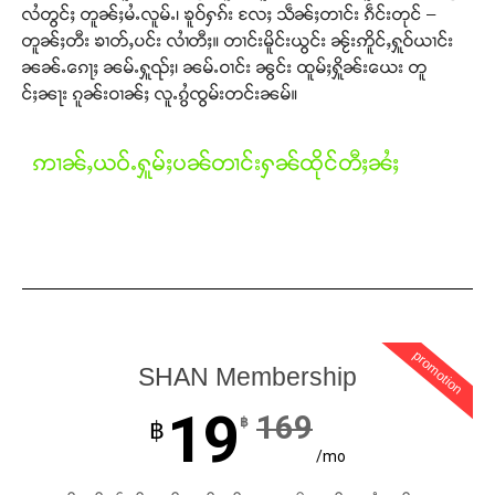
လႆတွင်ႈ တူၼ်ႈမႆႉလူမ်ႉ၊ ၶူဝ်ႁၵ်း လႄႈ သဵၼ်ႈတၢင်း ၵဵင်းတုင် –
တူၼ်ႈတီး ၶၢတ်ႇပင်း လၢႆတီႈ။ တၢင်းမိူင်းယွင်း ၼႂ်းဢိူင်ႇႁူဝ်ယၢင်း
ၼၼ်ႉၵေႃႈ ၼမ်ႉႁူၺ်ႈ၊ ၼမ်ႉဝၢင်း ၼွင်း ထူမ်ႈႁိူၼ်းယေး တူ
င်ႈၼႃး ၵူၼ်းဝၢၼ်ႈ လူႉၵွႆၸွမ်းတင်းၼမ်။
ဢၢၼ်ႇယဝ်ႉႁူမ်ႈပၼ်တၢင်းႁၼ်ထိုင်တီႈၼႆႈ
promotion
SHAN Membership
Support SHAN
19
169
฿
฿
တႃႇႁႂ်ႈသဵင်ၵၢင်ၸႂ်ၵူၼ်းမိူင်း ၵူႈတီႈၵူႈလႅၼ်ပေႃးတေၸွ
/mo
တ်ႇ တူဝ်ႈလုမ်ႈၾႃႉၼၼ်ႉ ၶဝ်ႈႁူမ်ႈၵမ်ႉထႅမ် ၸုမ်းၶၢ