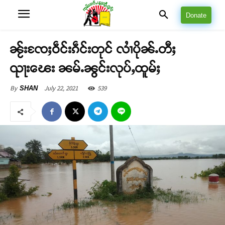
Donate
ၼႂ်းၸႄႈဝဵင်းၵဵင်းတုင် လၢႆပိုၼ်ႉတီႈ
ၺႃးၽေး ၼမ်ႉၼွင်းလုပ်ႇထူမ်ႈ
July 22, 2021
539
By
SHAN