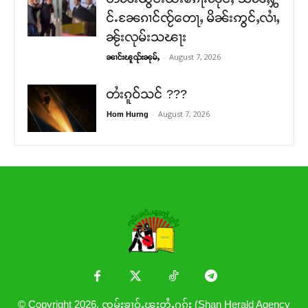
င်ႉၼႄၵၢင်ၸႂ်တေႃႇ မိၼ်းဢွင်ႇလၢႆႇ
ၼႂ်းလုမ်းသၽႃး
-
August 7, 2026
ၼၢင်းၽူၺ်းၼုမ်ႇ
တႆးၵူဝ်သင် ???
-
August 7, 2026
Hom Hurng
© Copyright 2026. ၸုမ်းၶၢဝ်ႇၽူႈတွႆႇႁွၵ်ႈ (Shan Herald Agency