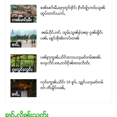
ၶၼ်ၽၵ်းမီႇႁေႃတူၵ်းႁႅင်း ႁဵတ်းႁႂ်ႈၸဝ်ႈသူၼ်
ထူပ်းတၢင်းယၢပ်ႇ
ၵၢၼ်မၢၵ်ႈမီး
ၼမ်ႉၵိုင်ႉၵၢင်ႉ ထူမ်ႈသူၼ်ႁႆႈၼႃး ၵူၼ်းမိူင်း
ပၼ်ႇ ၽွင်းၶိုၼ်းလပ်းဝၢၼ်
ၶၢဝ်ႇ
ပၼ်ႁႃဢွၼ်ႇယိင်းလႄႈယႃႈမဝ်းၵမ်ၼၼ်ႉ ​​
ပေႃႈလဵင်ႉၶႄႇဢဝ်ငိုၼ်းၵႄႈလိတ်ႈ
ၵူႈလွင်ႈလွင်ႈ
လုၵ်ႈဢွၼ်ႇယိင်း 16 ၶူပ်ႇ သျွၵ်ႉယႃႈမဝ်းၵမ်
တၢႆ တီႈမိူင်းပၼ်ႇ
ၶၢဝ်ႇ
ၶၢဝ်ႇလိုၼ်းသုတ်း