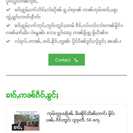
ပူၵ်းပွင်ၵၢၼ်သိုဝ်ႇ
ၶဝ်ႈႁူမ်ႈပၢင်လႅၵ်ႈလၢႆႈပိုၼ်ႉႁူႉပၢႆးႁၼ် ဢၼ်ၸုမ်းၶၢဝ်ႇၽူႈ
တွႆႇႁွၵ်ႈၸတ်းႁဵတ်း
ၶဝ်ႈႁူမ်ႈပၢင်ဢုပ်ႇဢူဝ်းတွင်ႈထၢမ် ၵဵဝ်ႇၵပ်းငဝ်းလၢႆးၵၢၼ်မိူင်း၊
ၵၢၼ်မၢၵ်ႈမီး၊ ပၢႆးမွၼ်း လႄႈ ႁူဝ်ၶေႃႈ ဢၼ်ၶႂ်ႈႁူႉၶႂ်ႈငိၼ်း။
လႆႈႁပ်ႉဢၢၼ်ႇ ၶၢဝ်ႇၶိုၵ်ႉတွၼ်း ပိူင်ပဵၼ်ဝူင်ႈလႂ်ဝူင်ႈ ၼၼ်ႉ။
Contact
ၶၢဝ်ႇဢၼ်ၵဵဝ်ႇၶွင်ႈ
ၸုမ်းၵျႃႊၽျႅၼ်ႉ မီးၼိူဝ်သဵၼ်ႈတၢင်း မိူင်း
ပၼ်ႇ-ၵဵင်းတွင်း ၺႃးတီႉ 56 ၵေႃႉ
ၶၢဝ်ႇ