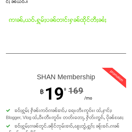
င်ႈ ၼႆယဝ်ႉ။
ဢၢၼ်ႇယဝ်ႉႁူမ်ႈပၼ်တၢင်းႁၼ်ထိုင်တီႈၼႆႈ
promotion
SHAN Membership
Support SHAN
19
169
฿
฿
/mo
တႃႇႁႂ်ႈသဵင်ၵၢင်ၸႂ်ၵူၼ်းမိူင်း ၵူႈတီႈၵူႈလႅၼ်ပေႃးတေၸွ
တ်ႇ တူဝ်ႈလုမ်ႈၾႃႉၼၼ်ႉ ၶဝ်ႈႁူမ်ႈၵမ်ႉထႅမ် ၸုမ်းၶၢ
ၶဝ်ႈႁူမ်ႈ ႁဵၼ်းဢဝ်ၵၢၼ်ၶၢဝ်ႇ၊ ရေႊတီႊဢူဝ်ႊ၊ ထႆႇႁၢင်ႈ၊
ဝ်ႇၽူႈတွႆႇႁွၵ်ႈ လႆႈယူႇၶႃႈဢေႃႈ။
Blogger, Vlog ထႆႇဝီႊတီႊဢူဝ်ႊ တတ်းတေႃႇ ႁဵတ်းဢွၵ်ႇ ပိုၼ်ၽႄႈ
ၶဝ်ႈႁူမ်ႈၵၢၼ်တူင်ႉၼိုင်ၸုမ်းၶၢဝ်ႇၽူႈတွႆႇႁွၵ်ႈ ၼႂ်းၶၵ်ႉၵၢၼ်
Donate Now