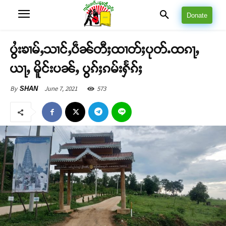
Donate
ပွႆးၶၢမ်ႇသၢင်ႇပဵၼ်တီႈထၢတ်ႈပုတ်ႉထၵႃႇ
ယႃႇ မိူင်းပၼ်ႇ ပွၵ်ႈၵမ်းႁႅၵ်ႈ
June 7, 2021
573
By
SHAN