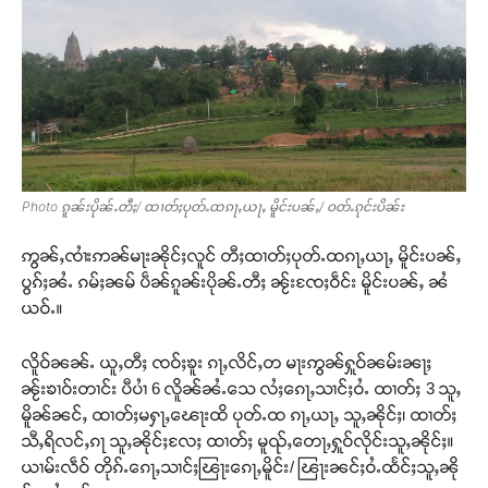
Photo ၵူၼ်းပိုၼ်ႉတီႈ/ ထၢတ်ႈပုတ်ႉထၵႃႇယႃႇ မိူင်းပၼ်ႇ/ ဝတ်ႉၵုင်းပိၼ်း
ဢွၼ်ႇၸၢႆးဢၼ်မႃးၼိုင်ႈလူင် တီႈထၢတ်ႈပုတ်ႉထၵႃႇယႃႇ မိူင်းပၼ်ႇ
ပွၵ်ႈၼႆႉ ၵမ်ႈၼမ် ပဵၼ်ၵူၼ်းပိုၼ်ႉတီႈ ၼႂ်းၸႄႈဝဵင်း မိူင်းပၼ်ႇ ၼႆ
ယဝ်ႉ။
လိူဝ်ၼၼ်ႉ ယူႇတီႈ ၸဝ်ႈၶူး ၵႃႇလိင်ႇတ မႃးဢွၼ်ႁူဝ်ၼမ်းၼႃႈ
ၼႂ်းၶၢဝ်းတၢင်း ပီပၢႆ 6 လိူၼ်ၼႆႉသေ လႆႈၵေႃႇသၢင်ႈဝႆႉ ထၢတ်ႈ 3 သူႇ
မိူၼ်ၼင်ႇ ထၢတ်ႈမႁႃႇၽေႃးထိ ပုတ်ႉထ ၵႃႇယႃႇ သူႇၼိုင်ႈ၊ ထၢတ်ႈ
သီႇရိလင်ႇၵႃ သူႇၼိုင်ႈလႄႈ ထၢတ်ႈ မူၺ်ႇတေႃႇႁူဝ်လိုင်းသူႇၼိုင်ႈ။
ယၢမ်းလဵဝ် တိုၵ်ႉၵေႃႇသၢင်ႈၽြႃးၵေႃႇမိူင်း/ ၽြႃးၼင်ႈဝႆႉထႅင်ႈသူႇၼို