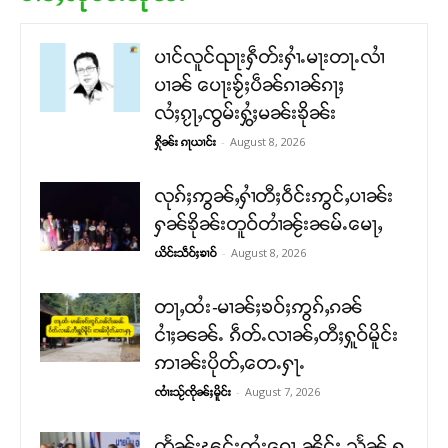
ပၢင်လူင်ၺႃးႁဵတ်းႁၢႆႉမႃးတႃႉလၢႆ
ပၢၼ် ​​ပေႃးၶႂ်ႈပဵၼ်ၵၢၼ်ၵႃႈ
လႆႈၵႂႃႇၸွမ်းႁွႆႈမၼ်းၶိုၼ်း
-
August 8, 2026
ႁိုၼ်း ၵႃယၢင်း
လုၵ်ႈဢွၼ်ႇႁၢႆတီႈဝဵင်းဢွင်ႇပၢၼ်း
ႁၼ်ၶိုၼ်းတူဝ်တၢႆၼႂ်းၼမ်ႉမေႃႇ
-
August 8, 2026
ယိင်းသဵဝ်ႈၶၢဝ်
တႃႇထႆး-မၢၼ်ႈၶဝ်ႈဢွၵ်ႇၵၼ်
ငၢႆႈၼၼ်ႉ ၵဵတ်ႉလၢၼ်ႇတီႈႁူဝ်မိူင်း
ဢၢၼ်းပိုတ်ႇတေႉႁႃႉ
-
August 7, 2026
ၸၢႆးသႂ်ၸိုၼ်ႈမိူင်း
တႅၼ်းၽွင်းထႆးၵေႃႉၼိုင်ႈ သႅၼ်ႇႁွ