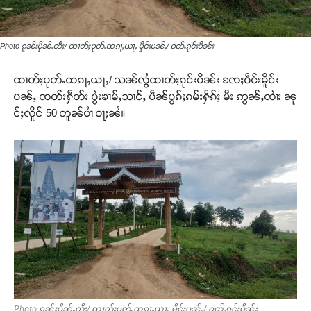
Photo ၵူၼ်းပိုၼ်ႉတီႈ/ ထၢတ်ႈပုတ်ႉထၵႃႇယႃႇ မိူင်းပၼ်ႇ/ ဝတ်ႉၵုင်းပိၼ်း
ထၢတ်ႈပုတ်ႉထၵႃႇယႃႇ/ သၼ်လွႆထၢတ်ႈၵုင်းပိၼ်း ၸႄႈဝဵင်းမိူင်း
ပၼ်ႇ ၸတ်းႁဵတ်း ပွႆးၶၢမ်ႇသၢင်ႇ ပဵၼ်ပွၵ်ႈၵမ်းႁႅၵ်ႈ မီး ဢွၼ်ႇၸၢႆး ၼု
င်ႈလိူင် 50 တူၼ်ပၢႆ ဝႃႈၼႆ။
Photo ၵူၼ်းပိုၼ်ႉတီႈ/ ထၢတ်ႈပုတ်ႉထၵႃႇယႃႇ မိူင်းပၼ်ႇ/ ဝတ်ႉၵုင်းပိၼ်း