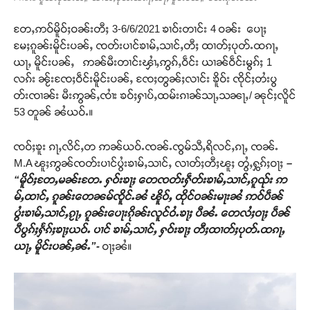
တႄႇဢဝ်မိူဝ်ႈဝၼ်းတီႈ 3-6/6/2021 ၶၢဝ်းတၢင်း 4 ဝၼ်း ပေႃႈ
မႄႈၵူၼ်းမိူင်းပၼ်ႇ ၸတ်းပၢင်ၶၢမ်ႇသၢင်ႇတီႈ ထၢတ်ႈပုတ်ႉထၵႃႇ
ယႃႇ မိူင်းပၼ်ႇ ဢၼ်မီးတၢင်းၾၢႆႇဢွၵ်ႇဝဵင်း ယၢၼ်ဝဵင်းမွၵ်ႈ 1
လၵ်း ၼႂ်းၸႄႈဝဵင်းမိူင်းပၼ်ႇ ၸႄႈတွၼ်ႈလၢင်း ၶိူဝ်း ၸိုင်ႈတႆးပွ
တ်းၸၢၼ်း မီးဢွၼ်ႇၸၢႆး ၶဝ်ႈႁၢပ်ႇထမ်းၵၢၼ်သႃႇသၼႃႇ/ ၼုင်ႈလိူင်
53 တူၼ် ၼႆယဝ်ႉ။
ၸဝ်ႈၶူး ၵႃႇလိင်ႇတ ဢၼ်ယဝ်ႉၸၼ်ႉၸွမ်သီႇရိလင်ႇၵႃႇ ၸၼ်ႉ
M.A ၽူႈဢွၼ်ၸတ်းပၢင်ပွႆးၶၢမ်ႇသၢင်ႇ လၢတ်ႈတီႈၽူႈ တွႆႇႁွၵ်ႈဝႃႈ
–
“မိူဝ်ႈတႄႇမၼ်းတႄႉ ႁဝ်းၶႃႈ တေၸတ်းႁဵတ်းၶၢမ်ႇသၢင်ႇၵူၺ်း ဢ
မ်ႇထၢင်ႇ ၵူၼ်းတေၼမ်ၸိူင်ႉၼႆ ၽိူဝ်ႇ ထိုင်ဝၼ်းမႃးၼႆ ဢဝ်ပဵၼ်
ပွႆးၶၢမ်ႇသၢင်ႇၵႂႃႇ ၵူၼ်းပေႃးၵိုၼ်းလူင်ဝႆႉၶႃႈ ပီၼႆႉ တေလႆႈဝႃႈ ပဵၼ်
ပီပွၵ်ႈႁႅၵ်ႈၶႃႈယဝ်ႉ ပၢင် ၶၢမ်ႇသၢင်ႇ ႁဝ်းၶႃႈ တီႈထၢတ်ႈပုတ်ႉထၵႃႇ
ယႃႇ မိူင်းပၼ်ႇၼႆႉ”-
ဝႃႈၼႆ။