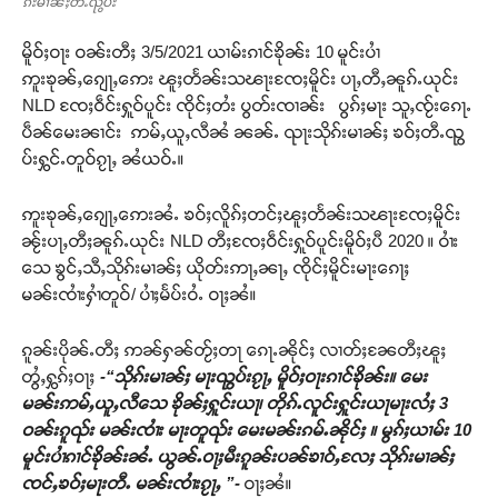
ၵ်းမၢၼ်ႈတီႉၺွပ်း
မိူဝ်ႈဝႃး ဝၼ်းတီႈ 3/5/2021 ယၢမ်းၵၢင်ၶိုၼ်း 10 မူင်းပၢႆ
ဢူးၶုၼ်ႇၵျေႃႇဢေး ၽူႈတႅၼ်းသၽႃးၸႄႈမိူင်း ပႃႇတီႇၼူၵ်ႉယုင်း
NLD ၸႄႈဝဵင်းႁူဝ်ပူင်း ၸိုင်ႈတႆး ပွတ်းၸၢၼ်း ပွၵ်ႈမႃး သူႇၸႂ်းၵေႃႉ
ပဵၼ်မေးၼၢင်း ဢမ်ႇယူႇလီၼႆ ၼၼ်ႉ ၺႃးသိုၵ်းမၢၼ်ႈ ၶဝ်ႈတီႉၺွ
ပ်းႁွင်ႉတူဝ်ၵႂႃႇ ၼႆယဝ်ႉ။
ဢူးၶုၼ်ႇၵျေႃႇဢေးၼႆႉ ၶဝ်ႈလိူၵ်ႈတင်ႈၽူႈတႅၼ်းသၽႃးၸႄႈမိူင်း
ၼႂ်းပႃႇတီႈၼူၵ်ႉယုင်း NLD တီႈၸႄႈဝဵင်းႁူဝ်ပူင်းမိူဝ်ႈပီ 2020 ။ ဝၢႆး
သေ ၶွင်ႇသီႇသိုၵ်းမၢၼ်ႈ ယိုတ်းဢႃႇၼႃႇ ၸိုင်ႈမိူင်းမႃးၵေႃႈ
မၼ်းၸၢႆးႁၢႆတူဝ်/ ပၢႆႈမႅပ်းဝႆႉ ဝႃႈၼႆ။
ၵူၼ်းပိုၼ်ႉတီႈ ဢၼ်ႁၼ်တႂ်ႈတႃ ၵေႃႉၼိုင်ႈ လၢတ်ႈၼႄတီႈၽူႈ
တွႆႇႁွၵ်ႈဝႃႈ
-“သိုၵ်းမၢၼ်ႈ မႃးၺွပ်းၵႂႃႇ မိူဝ်ႈဝႃးၵၢင်ၶိုၼ်း။ မေး
မၼ်းဢမ်ႇယူႇလီသေ ၶိုၼ်ႈႁူင်းယႃ၊ တိုၵ်ႉလူင်းႁူင်းယႃမႃးလႆႈ 3
ဝၼ်းၵူၺ်း မၼ်းၸၢႆး မႃးတူၺ်း မေးမၼ်းၵမ်ႉၼိုင်ႈ ။ မွၵ်ႈယၢမ်း 10
မူင်းပၢႆၵၢင်ၶိုၼ်းၼႆႉ ယွၼ်ႉဝႃႈမီးၵူၼ်းပၼ်ၶၢဝ်ႇလႄႈ သိုၵ်းမၢၼ်ႈ
ၸင်ႇၶဝ်ႈမႃးတီႉ မၼ်းၸၢႆးၵႂႃႇ ”-
ဝႃႈၼႆ။