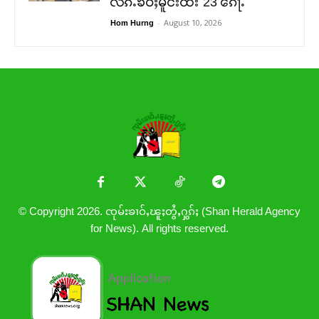
လၵ်ႉၶဝ်ႈမိူင်းထႆး 23 ၵေႃႉ
-
August 10, 2026
Hom Hurng
© Copyright 2026. ၸုမ်းၶၢဝ်ႇၽူႈတွႆႇႁွၵ်ႈ (Shan Herald Agency
for News). All rights reserved.