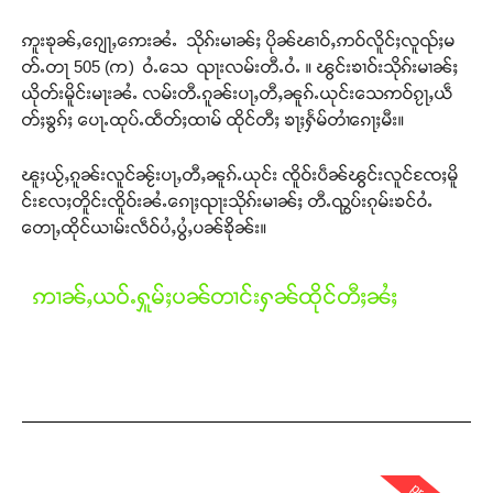
ဢူးၶုၼ်ႇၵျေႃႇဢေးၼႆႉ သိုၵ်းမၢၼ်ႈ ပိုၼ်ၽၢဝ်ႇဢဝ်လိူင်ႈလူၺ်ႈမ
တ်ႉတႃ 505 (က) ဝႆႉသေ ၺႃးလမ်းတီႉဝႆႉ ။ ၽွင်းၶၢဝ်းသိုၵ်းမၢၼ်ႈ
ယိုတ်းမိူင်းမႃးၼႆႉ လမ်းတီႉၵူၼ်းပႃႇတီႇၼူၵ်ႉယုင်းသေဢဝ်ၵႂႃႇယဵ
တ်ႈၶွၵ်ႈ ပေႃႉထုပ်ႉထဵတ်ႈထၢမ် ထိုင်တီႈ ၶႃႈႁႅမ်တၢႆၵေႃႈမီး။
ၽူႈယႂ်ႇၵူၼ်းလူင်ၼႂ်းပႃႇတီႇၼူၵ်ႉယုင်း ၸိူဝ်းပဵၼ်ၽွင်းလူင်ၸႄႈမိူ
င်းလႄႈတိူင်းၸိူဝ်းၼႆႉၵေႃႈၺႃးသိုၵ်းမၢၼ်ႈ တီႉၺွပ်းၵုမ်းၶင်ဝႆႉ
တေႃႇထိုင်ယၢမ်းလဵဝ်ပႆႇပွႆႇပၼ်ၶိုၼ်း။
ဢၢၼ်ႇယဝ်ႉႁူမ်ႈပၼ်တၢင်းႁၼ်ထိုင်တီႈၼႆႈ