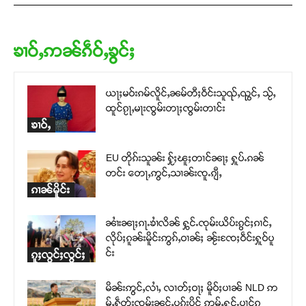
ၶၢဝ်ႇဢၼ်ၵဵဝ်ႇၶွင်ႈ
ယႃႈမဝ်းၵမ်လိူင်ႇၼမ်တီႈဝဵင်းသူၺ်ႇၺွင်ႇ သႂ်ႇ
ထူင်ၵႂႃႇမႃးၸွမ်းတႃႈၸွမ်းတၢင်း
ၶၢဝ်ႇ
EU တိုၵ်းသူၼ်း ႁႂ်ႈၽူႈတၢင်ၼႃႈ ႁူပ်ႉၵၼ်
တင်း တေႃႇဢွင်ႇသၢၼ်းၸူႉၵျီႇ
ၵၢၼ်မိူင်း
ၼၢႆးၼႃႈၵႃႉၶၢႆလိၼ် ႁွင်ႉၸုမ်းယိပ်းၵွင်ႈၵၢင်ႇ
လိုပ်ႈၵူၼ်းမိူင်းဢွၵ်ႇဝၢၼ်ႈ ၼႂ်းၸႄႈဝဵင်းႁူဝ်ပူ
င်း
ၵူႈလွင်ႈလွင်ႈ
မိၼ်းဢွင်ႇလၢႆႇ လၢတ်ႈဝႃႈ မိူဝ်ႈပၢၼ် NLD ဢ
မ်ႇႁဵတ်းၸွမ်းၼင်ႇပၵ်းပိူင် ဢမ်ႇႁွင်ႉပၢင်ၵု