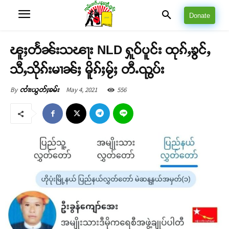
Donate
ၽူႈတႅၼ်းသၽႃး NLD ႁူဝ်ပူင်း ထုၵ်ႇၶွင်ႇ
သီႇသိုၵ်းမၢၼ်ႈ မိူၵ်ႈမႂ်ႈ တီႉၺွပ်း
May 4, 2021
556
By
ၸၢႆးယွတ်ႈၶမ်း