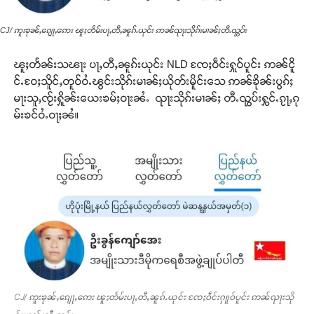
CJ/ ဢူးၶုၼ်ႇၵျေႃႇဢေး ၽူႈတႅမ်းပႃႇတီႇၼူၵ်ႉယုင်း ဢၼ်ၺႃးသိုၵ်းမၢၼ်ႈတီႉၺွပ်း
ၽူႈတႅၼ်းသၽႃး ပႃႇတီႇၼူၵ်းယုင်း NLD ၸႄႈဝဵင်းႁူဝ်ပူင်း ဢၼ်ငိူ
င်ႉဝႄႈသိူင်ႇတူဝ်ဝႆႉၽွင်းသိုၵ်းမၢၼ်ႈယိုတ်းမိူင်းသေ ဢၼ်ၶိုၼ်းပွၵ်ႈ
မႃးသူႇၸႂ်းႁိူၼ်းယေးၶမ်ႈဝႃးၼႆႉ ၺႃးသိုၵ်းမၢၼ်ႈ တီႉၺွပ်းႁွင်ႉၵႂႃႇၵု
မ်းၶင်ဝႆႉဝႃႈၼႆ။
CJ/ ဢူးၶုၼ်ႇၵျေႃႇဢေး ၽူႈတႅမ်းပႃႇတီႇၼူၵ်ႉယုင်း ၸႄႈဝဵင်းႁူဝ်ပူင်း ဢၼ်ၺႃးသို