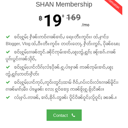
promotion
SHAN Membership
19
169
฿
฿
/mo
ၶဝ်ႈႁူမ်ႈ ႁဵၼ်းဢဝ်ၵၢၼ်ၶၢဝ်ႇ၊ ရေႊတီႊဢူဝ်ႊ၊ ထႆႇႁၢင်ႈ၊
Blogger, Vlog ထႆႇဝီႊတီႊဢူဝ်ႊ တတ်းတေႃႇ ႁဵတ်းဢွၵ်ႇ ပိုၼ်ၽႄႈ
ၶဝ်ႈႁူမ်ႈၵၢၼ်တူင်ႉၼိုင်ၸုမ်းၶၢဝ်ႇၽူႈတွႆႇႁွၵ်ႈ ၼႂ်းၶၵ်ႉၵၢၼ်
ပူၵ်းပွင်ၵၢၼ်သိုဝ်ႇ
Support SHAN
ၶဝ်ႈႁူမ်ႈပၢင်လႅၵ်ႈလၢႆႈပိုၼ်ႉႁူႉပၢႆးႁၼ် ဢၼ်ၸုမ်းၶၢဝ်ႇၽူႈ
တွႆႇႁွၵ်ႈၸတ်းႁဵတ်း
တႃႇႁႂ်ႈသဵင်ၵၢင်ၸႂ်ၵူၼ်းမိူင်း ၵူႈတီႈၵူႈလႅၼ်ပေႃးတေၸွ
တ်ႇ တူဝ်ႈလုမ်ႈၾႃႉၼၼ်ႉ ၶဝ်ႈႁူမ်ႈၵမ်ႉထႅမ် ၸုမ်းၶၢ
ၶဝ်ႈႁူမ်ႈပၢင်ဢုပ်ႇဢူဝ်းတွင်ႈထၢမ် ၵဵဝ်ႇၵပ်းငဝ်းလၢႆးၵၢၼ်မိူင်း၊
ဝ်ႇၽူႈတွႆႇႁွၵ်ႈ လႆႈယူႇၶႃႈဢေႃႈ။
ၵၢၼ်မၢၵ်ႈမီး၊ ပၢႆးမွၼ်း လႄႈ ႁူဝ်ၶေႃႈ ဢၼ်ၶႂ်ႈႁူႉၶႂ်ႈငိၼ်း။
လႆႈႁပ်ႉဢၢၼ်ႇ ၶၢဝ်ႇၶိုၵ်ႉတွၼ်း ပိူင်ပဵၼ်ဝူင်ႈလႂ်ဝူင်ႈ ၼၼ်ႉ။
Donate Now
Contact