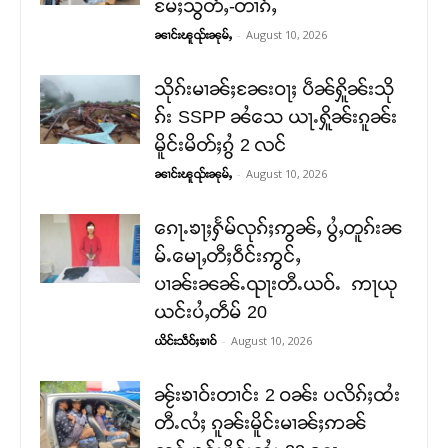
မႄႈသွတ်ႇ-တၢၵ်ႇ
-
August 10, 2026
ၼၢင်းၽူၺ်းၼုမ်ႇ
သိုၵ်းမၢၼ်ႈၼႄးဝႃႈ ပဵၼ်ႁိူၼ်းသို
ၵ်း SSPP ၼႆသေ ယႃႉႁိူၼ်းၵူၼ်း
မိူင်းမိတ်ႈၵွႆ 2 လင်
-
August 10, 2026
ၼၢင်းၽူၺ်းၼုမ်ႇ
ၵေႃႉၶႃႈႁႅမ်လုၵ်ႈဢွၼ်ႇ ပွႆႇတူၵ်းၼ
မ်ႉမေႃႇတီႈဝဵင်းဢွင်ႇ
ပၢၼ်းၼၼ်ႉၺႃးတီႉယဝ်ႉ ဢႃယု
ယင်းပႆႇတဵမ် 20
-
August 10, 2026
ယိင်းသဵဝ်ႈၶၢဝ်
ၼႂ်းၶၢဝ်းတၢင်း 2 ဝၼ်း ပလိၵ်ႈထႆး
တီႉလႆႈ ၵူၼ်းမိူင်းမၢၼ်ႈဢၼ်