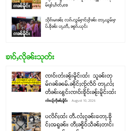
မ်ၾၢႆႇၵႅတ်ႇၶႄ
ၵၢၼ်မိူင်း
သိုၵ်းမၢၼ်ႈ လၵ်ႉလွမ်ႁၢင်ႈႁႅၼ်း တႃႇယွမ်းႁ
ပ်ႉၶိုၼ်း ပႃႇတီႇ ၼူၵ်ႉယုင်း
ၵၢၼ်မိူင်း
ၶၢဝ်ႇလိုၼ်းသုတ်း
ၸၢဝ်းတႆးၼႂ်းမိူင်းထႆး သူၼ်းတု
မ်ၵၼ်ၼမ်ႉၼိုင်ႈၸႂ်လဵဝ် တႃႇလႆႈ
တႅၼ်းၽွင်းၸၢဝ်းၶိူဝ်းၼႂ်းမိူင်းထႆး
-
August 10, 2026
ၸၢႆးသႂ်ၸိုၼ်ႈမိူင်း
ပလိၵ်ႈထႆး တီႉလႆႈၵူၼ်းတေႃႉၶိူ
င်ႈၻရူၼ်ႊ တီႈၼိူဝ်သဵၼ်ႈတၢင်း