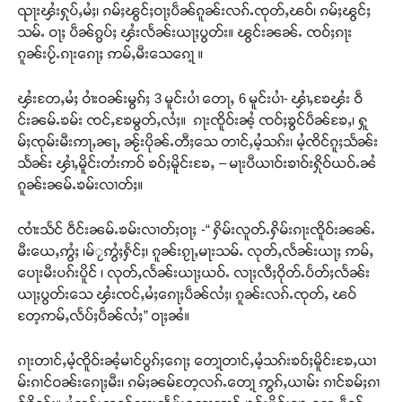
ၺႃးၾႆးႁုပ်ႇမႆႈ၊ ၵမ်ႈၽွင်ႈဝႃႈပဵၼ်ၵူၼ်းလၵ်ႉၸုတ်ႇၽဝ်၊ ၵမ်ႈၽွင်ႈ
သမ်ႉ ဝႃႈ ပဵၼ်ၵွပ်ႈ ၾႆးလႅၼ်းယႃႈပွတ်း။ ၽွင်းၼၼ်ႉ ၸဝ်ႈၵႃး
ၵူၼ်းပႂ်ႉၵႃးၵေႃႈ ဢမ်ႇမီးသေၵေႃ့ ။
ၾႆးတႄႇမႆႈ ဝၢႆးဝၼ်းမွၵ်ႈ 3 မူင်းပၢႆ တေႃႇ 6 မူင်းပၢႆ- ၾၢႆႇၶႄၾႆး ဝဵ
င်းၼမ်ႉၶမ်း ၸင်ႇၶႄမွတ်ႇလႆႈ။ ၵႃးၸိူဝ်းၼႆ့ ၸဝ်ႈၶွင်ပဵၼ်ၶႄႇ၊ ႁူ
မ်ႈၸုမ်းမီးဢႃႇၼႃႇ ၼႂ်းပိုၼ်ႉတီႈသေ တၢင်ႇမႆ့သၵ်း၊ မႆ့ၸိင်ၵူႈသႅၼ်း
သႅၼ်း ၾၢႆႇမိူင်းတႆးဢဝ် ၶဝ်ႈမိူင်းၶႄႇ – မႃးပီယၢဝ်းၶၢဝ်းႁိုဝ်ယဝ်ႉၼႆ
ၵူၼ်းၼမ်ႉၶမ်းလၢတ်ႈ။
ၸၢႆးသႅင် ဝဵင်းၼမ်ႉၶမ်းလၢတ်ႈဝႃႈ -“ ႁိမ်းလူတ်ႉႁိမ်းၵႃးၸိူဝ်းၼၼ်ႉ
မီးယေႇဢွႆႈ ၊မ်ႂဢွႆႈႁႅင်ႈ၊ ၵူၼ်းၵႂႃႇမႃးသမ်ႉ လုတ်ႇလႅၼ်းယႃႈ ဢမ်ႇ
ပေႃးမီးပၵ်းပိူင် ၊ လုတ်ႇလႅၼ်းယႃႈယဝ်ႉ လႃႈလီႈဝိုတ်ႉပႅတ်ႈလႅၼ်း
ယႃႈပွတ်းသေ ၾႆးၸင်ႇမႆႈၵေႃႈပဵၼ်လႆႈ၊ ၵူၼ်းလၵ်ႉၸုတ်ႇ ၽဝ်
တႄ့ဢမ်ႇလႅပ်ႈပဵၼ်လႆႈ” ဝႃႈၼႆ။
ၵႃးတၢင်ႇမႆ့ၸိူဝ်းၼႆ့မၢင်ပွၵ်ႈၵေႃႈ တေႃ့တၢင်ႇမႆ့သၵ်းၶဝ်ႈမိူင်းၶႄႇယၢ
မ်းၵၢင်ဝၼ်းၵေႃႈမီး၊ ၵမ်ႈၼမ်တႄ့လၵ်ႉတေႃ့ ဢွၵ်ႇယၢမ်း ၵၢင်ၶမ်ႈၵၢ