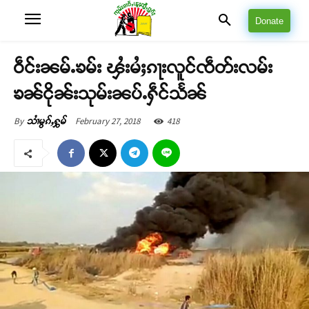
Donate
ဝဵင်းၼမ်ႉၶမ်း ၾႆးမႆႈၵႃးလူင်ၸဵတ်းလမ်း
ၶၼ်ငိုၼ်းသုမ်းၼပ်ႉႁဵင်သႅၼ်
February 27, 2018
418
By
သၢႆမွၵ်ႇႁွမ်