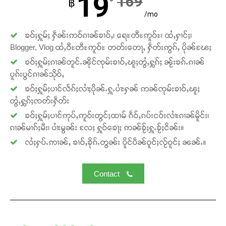
19
169
฿
/mo
ၶဝ်ႈႁူမ်ႈ ႁဵၼ်းဢဝ်ၵၢၼ်ၶၢဝ်ႇ၊ ရေႊတီႊဢူဝ်ႊ၊ ထႆႇႁၢင်ႈ၊
Blogger, Vlog ထႆႇဝီႊတီႊဢူဝ်ႊ တတ်းတေႃႇ ႁဵတ်းဢွၵ်ႇ ပိုၼ်ၽႄႈ
ၶဝ်ႈႁူမ်ႈၵၢၼ်တူင်ႉၼိုင်ၸုမ်းၶၢဝ်ႇၽူႈတွႆႇႁွၵ်ႈ ၼႂ်းၶၵ်ႉၵၢၼ်
ပူၵ်းပွင်ၵၢၼ်သိုဝ်ႇ
Support SHAN
ၶဝ်ႈႁူမ်ႈပၢင်လႅၵ်ႈလၢႆႈပိုၼ်ႉႁူႉပၢႆးႁၼ် ဢၼ်ၸုမ်းၶၢဝ်ႇၽူႈ
တႃႇႁႂ်ႈသဵင်ၵၢင်ၸႂ်ၵူၼ်းမိူင်း ၵူႈတီႈၵူႈလႅၼ်ပေႃးတေၸွ
တွႆႇႁွၵ်ႈၸတ်းႁဵတ်း
တ်ႇ တူဝ်ႈလုမ်ႈၾႃႉၼၼ်ႉ ၶဝ်ႈႁူမ်ႈၵမ်ႉထႅမ် ၸုမ်းၶၢ
ၶဝ်ႈႁူမ်ႈပၢင်ဢုပ်ႇဢူဝ်းတွင်ႈထၢမ် ၵဵဝ်ႇၵပ်းငဝ်းလၢႆးၵၢၼ်မိူင်း၊
ဝ်ႇၽူႈတွႆႇႁွၵ်ႈ လႆႈယူႇၶႃႈဢေႃႈ။
ၵၢၼ်မၢၵ်ႈမီး၊ ပၢႆးမွၼ်း လႄႈ ႁူဝ်ၶေႃႈ ဢၼ်ၶႂ်ႈႁူႉၶႂ်ႈငိၼ်း။
လႆႈႁပ်ႉဢၢၼ်ႇ ၶၢဝ်ႇၶိုၵ်ႉတွၼ်း ပိူင်ပဵၼ်ဝူင်ႈလႂ်ဝူင်ႈ ၼၼ်ႉ။
Donate Now
Contact