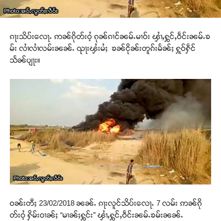
ၵႃးသိပ်းလေႃႉ ဢၼ်ၵိုတ်းဝႆ့ ၵုၼ်ၵၢင်ၼမ်ႉမၢဝ်း ၾၢႆႇႁွင်ႇဝဵင်းၼမ်ႉၶ
မ်း လၢႆလၢႆလမ်းၼၼ်ႉ ၺႃးၾႆးမႆႈ ၶၼ်ငိုၼ်းတူၵ်းမႅၼ်ႈ ႁူဝ်ႁဵင်
သႅၼ်ပျႃး။
ဝၼ်းတီႈ 23/02/2018 ၼၼ်ႉ ၵႃးလူင်သိပ်းလေႃႉ 7 လမ်း ဢၼ်ၵို
တ်းဝႆ့ ႁိမ်းဝၢၼ်ႈ “မၢၼ်ႈႁွင်း” ၾၢႆႇႁွင်ႇဝဵင်းၼမ်ႉၶမ်းၼၼ်ႉ