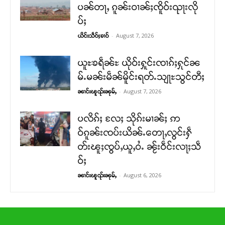
ပၼ်တႃႇ ၵူၼ်းဝၢၼ်ႈၸိူဝ်းၺႃးလို
ပ်ႈ
-
August 7, 2026
ယိင်းသဵဝ်ႈၶၢဝ်
ယူႊၶရဵၼ်ႊ ယိုဝ်းႁူင်းၸၢၵ်ႈႁုင်ၼ
မ်ႉမၼ်းမဵၼ်မိူင်းရတ်ႉသျႃႊသွင်တီႈ
-
August 7, 2026
ၼၢင်းၽူၺ်းၼုမ်ႇ
ပလိၵ်ႈ လႄႈ သိုၵ်းမၢၼ်ႈ ဢ
ဝ်ၵူၼ်းၸပ်းယိၼ်ႉတေႃႇလွင်းႁဵ
တ်းၽူႈၸွပ်ႇယူႇဝႆႉ ၼႂ်းဝဵင်းလႃႈသဵ
ဝ်ႈ
-
August 6, 2026
ၼၢင်းၽူၺ်းၼုမ်ႇ