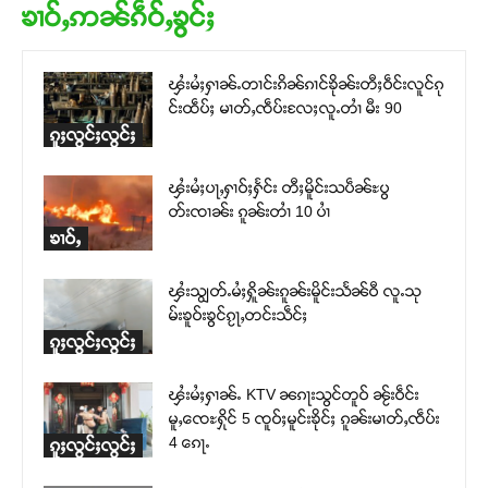
ၶၢဝ်ႇဢၼ်ၵဵဝ်ႇၶွင်ႈ
ၾႆးမႆႈႁၢၼ်ႉတၢင်းၵိၼ်ၵၢင်ၶိုၼ်းတီႈဝဵင်းလူင်ၵု
င်းထဵပ်ႈ မၢတ်ႇၸဵပ်းလႄႈလူႉတၢႆ မီး 90
ၵူႈလွင်ႈလွင်ႈ
ၾႆးမႆႈပႃႇႁၢဝ်ႈႁႅင်း တီႈမိူင်းသပဵၼ်ႊပွ
တ်းၸၢၼ်း ၵူၼ်းတၢႆ 10 ပၢႆ
ၶၢဝ်ႇ
ၾႆးသျွတ်ႉမႆႈႁိူၼ်းၵူၼ်းမိူင်းသႅၼ်ဝီ လူႉသု
မ်းၶူဝ်းၶွင်ၵႂႃႇတင်းသဵင်ႈ
ၵူႈလွင်ႈလွင်ႈ
ၾႆးမႆႈႁၢၼ်ႉ KTV ၼၵႃးသွင်တူဝ် ၼႂ်းဝဵင်း
မူႇၸေႊႁိုင် 5 ၸူဝ်ႈမူင်းၶိုင်ႈ ၵူၼ်းမၢတ်ႇၸဵပ်း
4 ၵေႃႉ
ၵူႈလွင်ႈလွင်ႈ