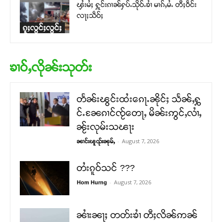
ၾႆးမႆႈ ႁူင်းၵၢၼ်ႁပ်ႉသိုဝ်ႉၶၢႆ မၢၵ်ႇမႆႉ တီႈဝဵင်း
လႃႈသဵဝ်ႈ
ၵူႈလွင်ႈလွင်ႈ
ၶၢဝ်ႇလိုၼ်းသုတ်း
တႅၼ်းၽွင်းထႆးၵေႃႉၼိုင်ႈ သႅၼ်ႇႁွ
င်ႉၼႄၵၢင်ၸႂ်တေႃႇ မိၼ်းဢွင်ႇလၢႆႇ
ၼႂ်းလုမ်းသၽႃး
-
August 7, 2026
ၼၢင်းၽူၺ်းၼုမ်ႇ
တႆးၵူဝ်သင် ???
-
August 7, 2026
Hom Hurng
ၼၢႆးၼႃႈ တတ်းၶၢႆ တီႈလိၼ်ဢၼ်