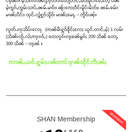
င်ၶိုၼ်း။ မႆ့သၵ်းဢၼ်ၺႃးတႅပ်းတေႃ့တၢင်ႇၶဝ်ႈမိူင်းၶႄႇတႄ့ ပဵၼ်
မႆ့ဢွၵ်ႇၸွမ်းသၢပ်ႇၼမ်ႉမၢဝ်း၊ ၼႂ်းၸႄႈဝဵင်းမိူင်းမိတ်ႈ၊ ၼမ်ႉၶမ်း၊
မၢၼ်ႈပဵင်း၊ ထုင်ႉလွႆႁူဝ်သိူဝ်၊ မၢၼ်ႈမေႃႇ – ၸိူဝ်းၼႆ့။
လူတ်ႉၵႃးသိပ်းလေႃႉ (ဢၼ်မီးႁူဝ်ၶိူင်ႈလႄႈ ယူင်ႉတၢင်ႇမႆ့) 1 လမ်း
(သႅၼ်းၸႂ်ႉလႆႈ/ၵႃးၵဝ်ႇ) တေတူၵ်းၵႃႈၶၼ်မွၵ်ႈ 200 သႅၼ် တေႃႇ
300 သႅၼ် – ဝႃႈၼႆ ။
ဢၢၼ်ႇယဝ်ႉႁူမ်ႈပၼ်တၢင်းႁၼ်ထိုင်တီႈၼႆႈ
promotion
SHAN Membership
฿