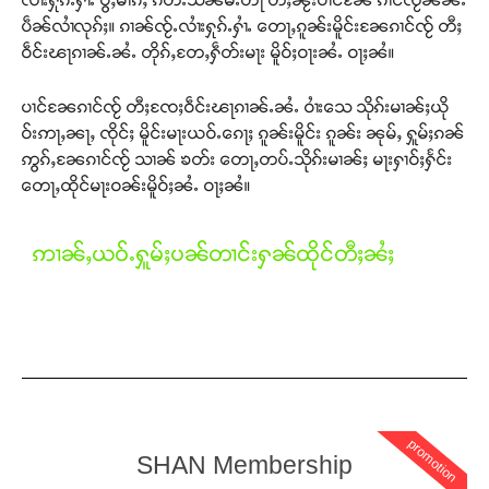
ပဵၼ်လၢႆလုၵ်ႈ။ ၵၢၼ်ၸႂ်ႉလၢႆးႁုၵ်ႉႁၢႆႉ တေႃႇၵူၼ်းမိူင်းၼႄၵၢင်ၸႂ် တီႈ
ဝဵင်းၽႃၵၢၼ်ႉၼႆႉ တိုၵ်ႇတႄႇႁဵတ်းမႃး မိူဝ်ႈဝႃးၼႆႉ ဝႃႈၼႆ။
ပၢင်ၼႄၵၢင်ၸႂ် တီႈၸႄႈဝဵင်းၽႃၵၢၼ်ႉၼႆႉ ဝၢႆးသေ သိုၵ်းမၢၼ်ႈယို
ဝ်းဢႃႇၼႃႇ ၸိုင်ႈ မိူင်းမႃးယဝ်ႉၵေႃႈ ၵူၼ်းမိူင်း ၵူၼ်း ၼုမ်ႇ ႁူမ်ႈၵၼ်
ဢွၵ်ႇၼႄၵၢင်ၸႂ် သၢၼ် ၶတ်း တေႃႇတပ်ႉသိုၵ်းမၢၼ်ႈ မႃးႁၢဝ်ႈႁႅင်း
တေႃႇထိုင်မႃးဝၼ်းမိူဝ်ႈၼႆႉ ဝႃႈၼႆ။
ဢၢၼ်ႇယဝ်ႉႁူမ်ႈပၼ်တၢင်းႁၼ်ထိုင်တီႈၼႆႈ
promotion
SHAN Membership