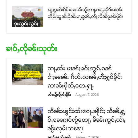
ၽူႈၵွၼ်းဝဵင်းၵေးသီးတႂ်ႈဢႃႇၼႃႇသိုၵ်းမၢၼ်ႈ
တဵၵ်းယွၼ်းငိုၼ်းၵႃႈၶွၼ်ႇတီႈလိၼ်ၵူၼ်းမိူင်း
ၵူႈလွင်ႈလွင်ႈ
ၶၢဝ်ႇလိုၼ်းသုတ်း
တႃႇထႆး-မၢၼ်ႈၶဝ်ႈဢွၵ်ႇၵၼ်
ငၢႆႈၼၼ်ႉ ၵဵတ်ႉလၢၼ်ႇတီႈႁူဝ်မိူင်း
ဢၢၼ်းပိုတ်ႇတေႉႁႃႉ
-
August 7, 2026
ၸၢႆးသႂ်ၸိုၼ်ႈမိူင်း
တႅၼ်းၽွင်းထႆးၵေႃႉၼိုင်ႈ သႅၼ်ႇႁွ
င်ႉၼႄၵၢင်ၸႂ်တေႃႇ မိၼ်းဢွင်ႇလၢႆႇ
ၼႂ်းလုမ်းသၽႃး
-
August 7, 2026
ၼၢင်းၽူၺ်းၼုမ်ႇ