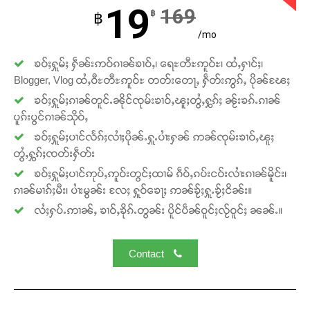
19
169
฿
฿
/mo
ၶဝ်ႈႁူမ်ႈ ႁဵၼ်းဢဝ်ၵၢၼ်ၶၢဝ်ႇ၊ ရေႊတီႊဢူဝ်ႊ၊ ထႆႇႁၢင်ႈ၊
Blogger, Vlog ထႆႇဝီႊတီႊဢူဝ်ႊ တတ်းတေႃႇ ႁဵတ်းဢွၵ်ႇ ပိုၼ်ၽႄႈ
ၶဝ်ႈႁူမ်ႈၵၢၼ်တူင်ႉၼိုင်ၸုမ်းၶၢဝ်ႇၽူႈတွႆႇႁွၵ်ႈ ၼႂ်းၶၵ်ႉၵၢၼ်
Support SHAN
ပူၵ်းပွင်ၵၢၼ်သိုဝ်ႇ
တႃႇႁႂ်ႈသဵင်ၵၢင်ၸႂ်ၵူၼ်းမိူင်း ၵူႈတီႈၵူႈလႅၼ်ပေႃးတေၸွ
ၶဝ်ႈႁူမ်ႈပၢင်လႅၵ်ႈလၢႆႈပိုၼ်ႉႁူႉပၢႆးႁၼ် ဢၼ်ၸုမ်းၶၢဝ်ႇၽူႈ
တ်ႇ တူဝ်ႈလုမ်ႈၾႃႉၼၼ်ႉ ၶဝ်ႈႁူမ်ႈၵမ်ႉထႅမ် ၸုမ်းၶၢ
တွႆႇႁွၵ်ႈၸတ်းႁဵတ်း
ဝ်ႇၽူႈတွႆႇႁွၵ်ႈ လႆႈယူႇၶႃႈဢေႃႈ။
ၶဝ်ႈႁူမ်ႈပၢင်ဢုပ်ႇဢူဝ်းတွင်ႈထၢမ် ၵဵဝ်ႇၵပ်းငဝ်းလၢႆးၵၢၼ်မိူင်း၊
ၵၢၼ်မၢၵ်ႈမီး၊ ပၢႆးမွၼ်း လႄႈ ႁူဝ်ၶေႃႈ ဢၼ်ၶႂ်ႈႁူႉၶႂ်ႈငိၼ်း။
Donate Now
လႆႈႁပ်ႉဢၢၼ်ႇ ၶၢဝ်ႇၶိုၵ်ႉတွၼ်း ပိူင်ပဵၼ်ဝူင်ႈလႂ်ဝူင်ႈ ၼၼ်ႉ။
Contact