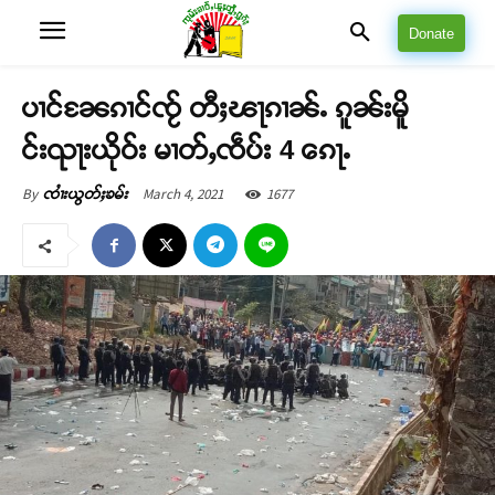
Donate
ပၢင်ၼႄၵၢင်ၸႂ် တီႈၽႃၵၢၼ်ႉ ၵူၼ်းမိူ
င်းၺႃးယိုဝ်း မၢတ်ႇၸဵပ်း 4 ၵေႃႉ
March 4, 2021
1677
By
ၸၢႆးယွတ်ႈၶမ်း