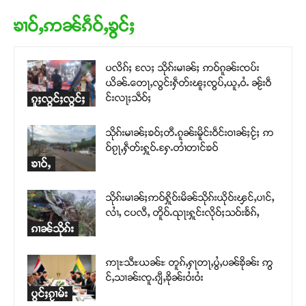
ၶၢဝ်ႇဢၼ်ၵဵဝ်ႇၶွင်ႈ
ပလိၵ်ႈ လႄႈ သိုၵ်းမၢၼ်ႈ ဢဝ်ၵူၼ်းၸပ်း
ယိၼ်ႉတေႃႇလွင်းႁဵတ်းၽူႈၸွပ်ႇယူႇဝႆႉ ၼႂ်းဝဵ
င်းလႃႈသဵဝ်ႈ
ၵူႈလွင်ႈလွင်ႈ
သိုၵ်းမၢၼ်ႈၶဝ်ႈတီႉၵူၼ်းမိူင်းဝဵင်းဝၢၼ်ႈငႂ်ႈ ဢ
ဝ်ၵႂႃႇႁဵတ်းႁူဝ်ႉႁႄႉတၢႆတၢင်ၶဝ်
ၶၢဝ်ႇ
သိုၵ်းမၢၼ်ႈဢဝ်ႁိူဝ်းမိၼ်သိုၵ်းယိုဝ်းၾင်ႇပၢင်ႇ
လၢႆႇ ငပလီႇ တိူဝ်ႉၺႃးႁူင်းလိုဝ်ႈသဝ်းၶႅၵ်ႇ
ၵၢၼ်သိုၵ်း
ဢႃႊသီႊယၼ်ႊ တူၵ်ႇႁႃတႃႇပွႆႇပၼ်ၶိုၼ်း ဢွ
င်ႇသၢၼ်းၸူႉၵျီႇၶိုၼ်းဝႆးဝႆး
ပွင်ႈၵႂၢမ်း