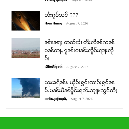
တႆးၵူဝ်သင် ???
-
August 7, 2026
Hom Hurng
ၼၢႆးၼႃႈ တတ်းၶၢႆ တီႈလိၼ်ဢၼ်
ပၼ်တႃႇ ၵူၼ်းဝၢၼ်ႈၸိူဝ်းၺႃးလို
ပ်ႈ
-
August 7, 2026
ယိင်းသဵဝ်ႈၶၢဝ်
ယူႊၶရဵၼ်ႊ ယိုဝ်းႁူင်းၸၢၵ်ႈႁုင်ၼ
မ်ႉမၼ်းမဵၼ်မိူင်းရတ်ႉသျႃႊသွင်တီႈ
-
August 7, 2026
ၼၢင်းၽူၺ်းၼုမ်ႇ