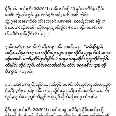
မိူဝ်ႈၼႆႉ ဝၼ်းတီႈ 3/3/2021 ယၢမ်းၵၢင်ၼႂ် 10 မူင်း ပလိၵ်ႈ/ သိုၵ်း
မၢၼ်ႈ ၸႂ်ႉလၢႆးႁုၵ်ႉ ႁၢႆႉ ဢဝ်ၵွင်ႈၵၢင်ႇ မၢၵ်ႇယၢင် ယိုဝ်း
သႂ်ႇၵူၼ်းၼႄၵၢင်ၸႂ် တီႈၸႄႈဝဵင်းၽႃၵၢၼ်ႉ ၸႄႈမိူင်းၶၢင် ၼႂ်းပၢ
င်ၼႄၵၢင်ၸႂ်ၼၼ်ႉ တိူဝ်ႉၺႃးၵူၼ်းမိူင်း 4 ၵေႃႉ ၼႂ်း ၼၼ်ႉ မၢ
တ်ႇၸဵပ်း ႁၢဝ်ႈႁႅင်း 2 ၵေႃႉ ။
ၵူၼ်းၼုမ်ႇ ၼႄၵၢင်ၸႂ် တီႈၽႃၵၢၼ်ႉ လၢတ်ႈဝႃႈ
– “ၶဝ်ၸႂ်ႉၵွင်ႈ
မၢၵ်ႇယၢင်
(ရာဘာ)
သေ ယိုဝ်းမႃး ၶႃႈဢေႃႈ။ တိူဝ်ႉၺႃးၵူၼ်း 4 ၵေႃႉ။
ၼႂ်းၼၼ်ႉ မၢတ်ႇၸဵပ်းႁၢဝ်ႈႁႅင်း 2 ၵေႃႉ။ ၵေႃႉၼိုင်ႈ ၺႃးယိုဝ်းတိူဝ်ႉ
တီႈမိုဝ်း တိူဝ်ႉလုပ်ႇ လႅပ်ႈတေလႆႈတႅပ်း၊ ထႅင်ႈ ၵေႃႉၼိုင်ႈ ၺႃး တိူ
ဝ်ႉဢူၵ်း”-
ဝႃႈၼႆ။
ၵေႃႉဢၼ်မၢၵ်ႇၵွင်ႈတိူဝ်ႉၺႃးတီႈမိုဝ်းၼၼ်ႉ လႆႈသူင်ႇယူတ်းယႃတူဝ်
ဝႆႉတီႈ ႁူင်းယႃၽႃၵၢၼ်ႉ။ ၵေႃႉတိူဝ်ႉၺႃး တီႈဢူၵ်းၼၼ်ႉ တႄႉ လႆႈ
သူင်ႇယူတ်းယႃတူဝ်တီႈႁူင်းယႃလူင် မျိတ်ႉၵျီးၼႃး ၼႆယဝ်ႉ။
မိူဝ်ႈဝႃး ဝၼ်းတီႈ 2/3/2021 ၼၼ်ႉၵေႃႈ ပလိၵ်ႈ/ သိုၵ်းမၢၼ်ႈ ၸႂ်ႉ
လၢႆးႁုၵ်ႉႁၢႆႉ ပွႆႇမၢၵ်ႇ ၵႅတ်ႉသ်ၼမ်ႉတႃ တီႈၼႂ်းပၢင်ၼႄ ၵၢင်ၸႂ်ၼၼ်ႉ