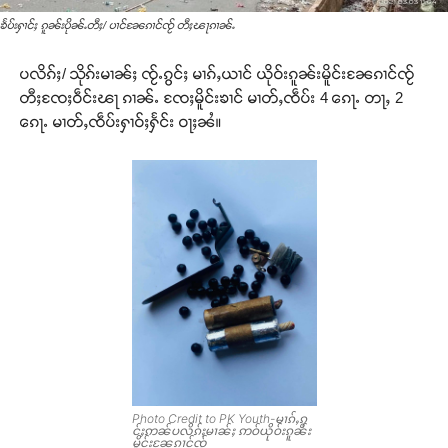
ၶႅပ်းႁၢင်ႈ ၵူၼ်းပိုၼ်ႉတီႈ/ ပၢင်ၼႄၵၢင်ၸႂ် တီႈၽႃၵၢၼ်ႉ
ပလိၵ်ႈ/ သိုၵ်းမၢၼ်ႈ ၸႂ်ႉၵွင်ႈ မၢၵ်ႇယၢင် ယိုဝ်းၵူၼ်းမိူင်းၼႄၵၢင်ၸႂ်
တီႈၸႄႈဝဵင်းၽႃ ၵၢၼ်ႉ ၸႄႈမိူင်းၶၢင် မၢတ်ႇၸဵပ်း 4 ၵေႃႉ တႃႇ 2
ၵေႃႉ မၢတ်ႇၸဵပ်းႁၢဝ်ႈႁႅင်း ဝႃႈၼႆ။
Photo Credit to PK Youth-မၢၵ်ႇၵွ
င်ႈဢၼ်ပလိၵ်ႈမၢၼ်ႈ ဢဝ်ယိုဝ်းၵူၼ်း
မိူင်းၼႄၵၢင်ၸႂ်