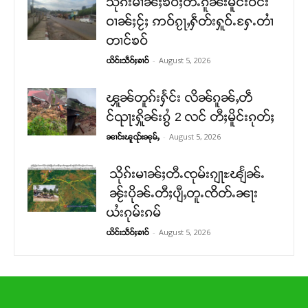
သိုၵ်းမၢၼ်ႈၶဝ်ႈတီႉၵူၼ်းမိူင်းဝဵင်း
ဝၢၼ်ႈငႂ်ႈ ဢဝ်ၵႂႃႇႁဵတ်းႁူဝ်ႉႁႄႉတၢႆ
တၢင်ၶဝ်
-
August 5, 2026
ယိင်းသဵဝ်ႈၶၢဝ်
ၾူၼ်တူၵ်းႁႅင်း လိၼ်ၵူၼ်ႇတဵ
င်ၺႃးႁိူၼ်းၵွႆ 2 လင် တီႈမိူင်းၵုတ်ႈ
-
August 5, 2026
ၼၢင်းၽူၺ်းၼုမ်ႇ
သိုၵ်းမၢၼ်ႈတီႉၸုမ်းၵျႃႊၽျႅၼ်ႉ
ၼႂ်းပိုၼ်ႉတီႈပျီႇတူႉၸိတ်ႉၼႃး
ယႆးၵုမ်းၵမ်
-
August 5, 2026
ယိင်းသဵဝ်ႈၶၢဝ်