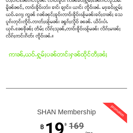
တီႈပၢင်ၼႄၵၢင်ၸႂ်ၼႆႉ ၸၢဝ်းၶိူဝ်း ဢၼ်ၶဝ်ႈႁူမ်ႈၼႄၵၢင်ၸႂ်သမ်ႉ
မိူၼ်ၼင်ႇ ၸၢဝ်းၶိူဝ်းတႆး၊ ၶၢင်၊ ၶျၢင်း၊ ယၢင်း ၸိူဝ်းၼႆႉ မႃးၶဝ်ႈႁူမ်ႈ
ယဝ်ႉၵေႃႈ ဢွၼ် ၵၼ်ၼုင်ႈၶူဝ်းၸၢဝ်းၶိူဝ်းၽႂ်မၼ်းၶဝ်ႈဝၢၼ်ႈ သေ
ပူၵ်းတုင်းၸိူဝ်ႉၸၢတ်ႈၽႂ်မၼ်း ၼွၵ်ႈလိူဝ် ၼၼ်ႉ ယိပ်းပၢႆႉ
ယုၵ်ႉၼႄၶိုၼ်ႈ တႅမ်ႈ လိၵ်ႈသုၼ်ႇၸၢဝ်းၶိူဝ်းၽႂ်မၼ်း လိၵ်ႈမၢၼ်ႈ
လိၵ်ႈဢင်းၵိတ်း ၸိူဝ်းၼႆႉ။
ဢၢၼ်ႇယဝ်ႉႁူမ်ႈပၼ်တၢင်းႁၼ်ထိုင်တီႈၼႆႈ
promotion
SHAN Membership
19
169
฿
฿