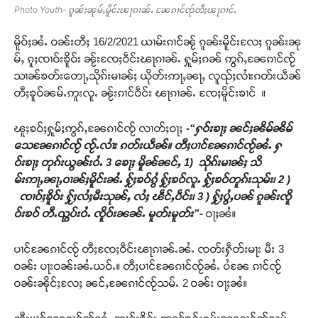
Photo Youth- ၵူၼ်းၼုမ်ႇမိူင်းၽႃၵၢၼ်ႉ ၼႄၵၢင်ၸႂ်တီႈၽႃၵၢင်ႉ
မိူဝ်ႈၼႆႉ ဝၼ်းတီႈ 16/2/2021 ယၢမ်းၵၢင်ၼႂ် ၵူၼ်းမိူင်းလႄႈ ၵူၼ်းၼု
မ်ႇ ၵူႈၸၢဝ်းၶိူဝ်း ၼႂ်းၸႄႈဝဵင်းၽႃၵၢၼ်ႉ ႁူမ်ႈၵၼ် ဢွၵ်ႇၼႄၵၢင်ၸႂ်
သၢၼ်ၶတ်းတေႃႇသိုၵ်းမၢၼ်ႈ ယိုတ်းဢႃႇၼႃႇ လူၺ်ႈလၢႆးၵတ်းယဵၼ်
တီႈၶူဝ်ၼမ်ႉဢူးလူႉ ၼႂ်းၵၢင်ဝဵင်း ၽႃၵၢၼ်ႉ ၸႄႈမိူင်းၶၢင် ။
ၽူႈၶဝ်ႈႁူမ်ႈဢွၵ်ႇၼႄၵၢင်ၸႂ် လၢတ်ႈဝႃႈ
-“ႁဝ်းၶႃႈ ၼင်ႈၼိမ်ၼိမ်
သေၼႄၵၢင်ၸႂ် ၸႂ်ႉလၢႆး ၵတ်းယဵၼ်။ တီႈပၢင်ၼႄၵၢင်ၸႂ်ၼႆႉ ႁ
ဝ်းၶႃႈ တုၵ်းယွၼ်းဝႆႉ 3 ၶေႃႈ မိူၼ်ၼင်ႇ 1
) သိုၵ်းမၢၼ်ႈ သိ
မ်းဢႃႇၼႃႇဝၢၼ်ႈမိူင်းၼႆႉ ႁႂ်ႈၶဝ်ၵွႆ ႁႂ်ႈၶဝ်လူႉ ႁႂ်ႈၶဝ်တူၵ်းသုမ်း၊ 2 )
ၸၢဝ်ႈၶိူဝ်း ႁႂ်ႈလႆႈမီးသုၼ်ႇ လႆႈ ၽဵင်ႇပဵင်း၊ 3 ) ႁႂ်ႈပွႆႇပၼ် ၵူၼ်းၸိူ
ဝ်းၶဝ် တီႉၺွပ်းဝႆႉ ၸိူဝ်းၼၼ်ႉ မူတ်းမူတ်း”-
ဝႃႈၼႆ။
ပၢင်ၼႄၵၢင်ၸႂ် တီႈၸႄႈဝဵင်းၽႃၵၢၼ်ႉၼႆႉ ၸတ်းႁဵတ်းမႃး မီး 3
ဝၼ်း ပႃးဝၼ်းၼႆႉယဝ်ႉ။ တီႈပၢင်ၼႄၵၢင်ၸႂ်ၼႆႉ ပႆၼႄ ၵၢင်ၸႂ်
ဝၼ်းၼိုင်ႈလႄႈ ၼင်ႇၼႄၵၢင်ၸႂ်သမ်ႉ 2 ဝၼ်း ဝႃႈၼႆ။