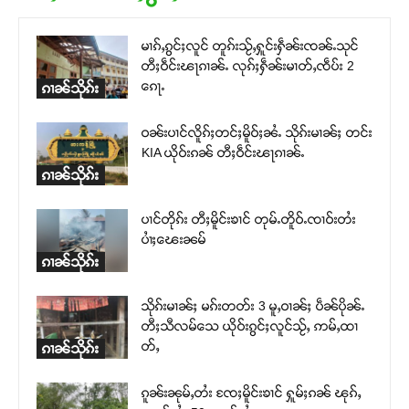
မၢၵ်ႇၵွင်ႈလူင် တူၵ်းသႂ်ႇႁူင်းႁဵၼ်းၸၼ်ႉသုင်
တီႈဝဵင်းၽႃၵၢၼ်ႉ လုၵ်ႈႁဵၼ်းမၢတ်ႇၸဵပ်း 2
ၵေႃႉ
ၵၢၼ်သိုၵ်း
ဝၼ်းပၢင်လိူၵ်ႈတင်ႈမိူဝ်ႈၼႆႉ သိုၵ်းမၢၼ်ႈ တင်း
KIA ယိုဝ်းၵၼ် တီႈဝဵင်းၽႃၵၢၼ်ႉ
ၵၢၼ်သိုၵ်း
ပၢင်တိုၵ်း တီႈမိူင်းၶၢင် တုမ်ႉတိူဝ်ႉၸၢဝ်းတႆး
ပၢႆႈၽေးၼမ်
ၵၢၼ်သိုၵ်း
သိုၵ်းမၢၼ်ႈ မၵ်းတတ်း 3 မူႇဝၢၼ်ႈ ပဵၼ်ပိုၼ်ႉ
တီႈသီလမ်သေ ယိုဝ်းၵွင်ႈလူင်သႂ်ႇ ဢမ်ႇထၢ
တ်ႇ
ၵၢၼ်သိုၵ်း
ၵူၼ်းၼုမ်ႇတႆး ၸႄႈမိူင်းၶၢင် ႁူမ်ႈၵၼ် ၽုၵ်ႇ