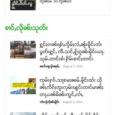
တူၼ်ႈမႆႉ 50 တူၼ်ႈပၢႆ
သိင်ႇဝႅတ်ႉလွ
မ်ႉ
ၶၢဝ်ႇလိုၼ်းသုတ်း
ႁွင်ႈၵၢၼ်ၾၢႆႇလိူမ်ႈလႆႇၼႂ်းမိူင်းတႆး
ပွတ်းႁွင်ႇ ၸီႉသင်ႇႁႂ်ႈၵူၼ်းမိူင်းယႃႉ
သုမ်ႉတၢင်းၶၢႆ ႁိမ်းၶၢင်ႈတၢင်း
-
August 5, 2026
ၼၢင်းၽူၺ်းၼုမ်ႇ
ၸုမ်းႁၵ်ႉသႃမႄႈၼမ်ႉမိူင်းထႆး ယို
ၼ်ႈလိၵ်ႈၸူးလုမ်းၽွင်းတၢင်မၢၼ်ႈ
တႃႇပၼ်မိၼ်းဢွင်ႇလၢႆႇ
-
August 5, 2026
ၸၢႆးသႂ်ၸိုၼ်ႈမိူင်း