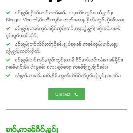
/mo
ၶဝ်ႈႁူမ်ႈ ႁဵၼ်းဢဝ်ၵၢၼ်ၶၢဝ်ႇ၊ ရေႊတီႊဢူဝ်ႊ၊ ထႆႇႁၢင်ႈ၊
Blogger, Vlog ထႆႇဝီႊတီႊဢူဝ်ႊ တတ်းတေႃႇ ႁဵတ်းဢွၵ်ႇ ပိုၼ်ၽႄႈ
ၶဝ်ႈႁူမ်ႈၵၢၼ်တူင်ႉၼိုင်ၸုမ်းၶၢဝ်ႇၽူႈတွႆႇႁွၵ်ႈ ၼႂ်းၶၵ်ႉၵၢၼ်
ပူၵ်းပွင်ၵၢၼ်သိုဝ်ႇ
Support SHAN
ၶဝ်ႈႁူမ်ႈပၢင်လႅၵ်ႈလၢႆႈပိုၼ်ႉႁူႉပၢႆးႁၼ် ဢၼ်ၸုမ်းၶၢဝ်ႇၽူႈ
တွႆႇႁွၵ်ႈၸတ်းႁဵတ်း
တႃႇႁႂ်ႈသဵင်ၵၢင်ၸႂ်ၵူၼ်းမိူင်း ၵူႈတီႈၵူႈလႅၼ်ပေႃးတေၸွ
ၶဝ်ႈႁူမ်ႈပၢင်ဢုပ်ႇဢူဝ်းတွင်ႈထၢမ် ၵဵဝ်ႇၵပ်းငဝ်းလၢႆးၵၢၼ်မိူင်း၊
တ်ႇ တူဝ်ႈလုမ်ႈၾႃႉၼၼ်ႉ ၶဝ်ႈႁူမ်ႈၵမ်ႉထႅမ် ၸုမ်းၶၢ
ၵၢၼ်မၢၵ်ႈမီး၊ ပၢႆးမွၼ်း လႄႈ ႁူဝ်ၶေႃႈ ဢၼ်ၶႂ်ႈႁူႉၶႂ်ႈငိၼ်း။
ဝ်ႇၽူႈတွႆႇႁွၵ်ႈ လႆႈယူႇၶႃႈဢေႃႈ။
လႆႈႁပ်ႉဢၢၼ်ႇ ၶၢဝ်ႇၶိုၵ်ႉတွၼ်း ပိူင်ပဵၼ်ဝူင်ႈလႂ်ဝူင်ႈ ၼၼ်ႉ။
Donate Now
Contact
ၶၢဝ်ႇဢၼ်ၵဵဝ်ႇၶွင်ႈ