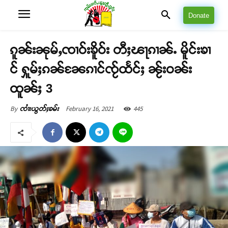
Donate
ၵူၼ်းၼုမ်ႇၸၢဝ်းၶိူဝ်း တီႈၽႃၵၢၼ်ႉ မိူင်းၶၢ
င် ႁူမ်ႈၵၼ်ၼႄၵၢင်ၸႂ်ထႅင်ႈ ၼႂ်းဝၼ်း
ထူၼ်ႈ 3
February 16, 2021
445
By
ၸၢႆးယွတ်ႈၶမ်း