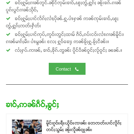
ၶဝ်ႈႁူမ်ႈၵၢၼ်တူင်ႉၼိုင်ၸုမ်းၶၢဝ်ႇၽူႈတွႆႇႁွၵ်ႈ ၼႂ်းၶၵ်ႉၵၢၼ်
ပူၵ်းပွင်ၵၢၼ်သိုဝ်ႇ
ၶဝ်ႈႁူမ်ႈပၢင်လႅၵ်ႈလၢႆႈပိုၼ်ႉႁူႉပၢႆးႁၼ် ဢၼ်ၸုမ်းၶၢဝ်ႇၽူႈ
တွႆႇႁွၵ်ႈၸတ်းႁဵတ်း
ၶဝ်ႈႁူမ်ႈပၢင်ဢုပ်ႇဢူဝ်းတွင်ႈထၢမ် ၵဵဝ်ႇၵပ်းငဝ်းလၢႆးၵၢၼ်မိူင်း၊
ၵၢၼ်မၢၵ်ႈမီး၊ ပၢႆးမွၼ်း လႄႈ ႁူဝ်ၶေႃႈ ဢၼ်ၶႂ်ႈႁူႉၶႂ်ႈငိၼ်း။
လႆႈႁပ်ႉဢၢၼ်ႇ ၶၢဝ်ႇၶိုၵ်ႉတွၼ်း ပိူင်ပဵၼ်ဝူင်ႈလႂ်ဝူင်ႈ ၼၼ်ႉ။
Contact
ၶၢဝ်ႇဢၼ်ၵဵဝ်ႇၶွင်ႈ
မိူင်းၵူဝ်ႊရီႊယိူဝ်ႊၸၢၼ်း တေၸတ်းပၢင်လိူၵ်ႈ
တင်ႈသွမ်ႈ ၼႂ်းလိူၼ်ၵျုၼ်ႊ