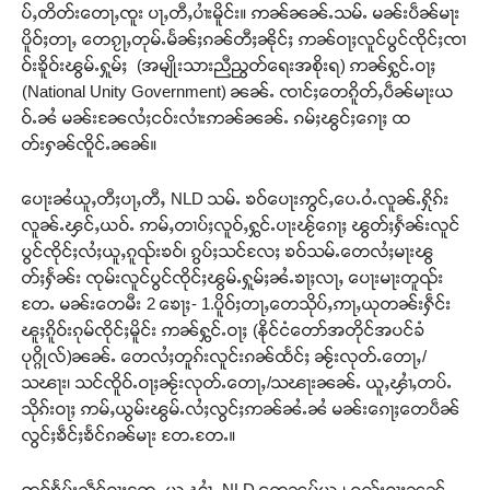
ပ်ႇတိတ်းတေႃႇၸူး ပႃႇတီႇပၢႆးမိူင်း။ ဢၼ်ၼၼ်ႉသမ်ႉ မၼ်းပဵၼ်မႃး
ပိူဝ်ႈတႃႇ တေၵႂႃႇတုမ်ႉမႅၼ်ႈၵၼ်တီႈၼိုင်ႈ ဢၼ်ဝႃႈလူင်ပွင်ၸိုင်ႈၸၢ
ဝ်းၶိူဝ်းၽွမ်ႉႁူမ်ႈ (အမျိုးသားညီညွတ်ရေးအစိုးရ) ဢၼ်ႁွင်ႉဝႃႈ
(National Unity Government) ၼၼ်ႉ ၸၢင်ႈတေၵိူတ်ႇပဵၼ်မႃးယ
ဝ်ႉၼႆ မၼ်းၼႄလႆႈငဝ်းလၢႆးဢၼ်ၼၼ်ႉ ၵမ်ႈၽွင်ႈၵေႃႈ ထ
တ်းႁၼ်ၸိူင်ႉၼၼ်။
ပေႃးၼႆယူႇတီႈပႃႇတီႇ NLD သမ်ႉ ၶဝ်ပေႃးဢွင်ႇပေႉဝႆႉလူၼ်ႉႁိုၵ်း
လူၼ်ႉၾင်ႇယဝ်ႉ ဢမ်ႇတၢပ်ႈလူဝ်ႇႁွင်ႉပႃးၽႂ်ၵေႃႈ ၽွတ်ႈႁႅၼ်းလူင်
ပွင်ၸိုင်ႈလႆႈယူႇၵူၺ်းၶဝ်၊ ၵွပ်ႈသင်လႄႈ ၶဝ်သမ်ႉတေလႆႈမႃးၽွ
တ်ႈႁႅၼ်း ၸုမ်းလူင်ပွင်ၸိုင်ႈၽွမ်ႉႁူမ်ႈၼႆႉၶႃႈလႃႇ ပေႃးမႃးတူၺ်း
တႄႉ မၼ်းတေမီး 2 ၶေႃႈ- 1.ပိူဝ်ႈတႃႇတေသိုပ်ႇဢႃႇယုတၼ်းႁဵင်း
ၽူႈၵိူဝ်းၵုမ်ၸိုင်ႈမိူင်း ဢၼ်ႁွင်ႉဝႃႈ (နိုင်ငံတော်အတိုင်အပင်ခံ
ပုဂ္ဂိုလ်)ၼၼ်ႉ တေလႆႈတူၵ်းလူင်းၵၼ်ထႅင်ႈ ၼႂ်းလုတ်ႉတေႃႇ/
သၽႃး၊ သင်ၸိူဝ်ႉဝႃႈၼႂ်းလုတ်ႉတေႃႇ/သၽႃးၼၼ်ႉ ယူႇၾၢႆႇတပ်ႉ
သိုၵ်းဝႃႈ ဢမ်ႇယွမ်းၽွမ်ႉလႆႈလွင်ႈဢၼ်ၼႆႉၼႆ မၼ်းၵေႃႈတေပဵၼ်
လွင်ႈၶဵင်ႈၶႅင်ၵၼ်မႃး တႄႉတႄႉ။
ဢဝ်ၶႅပ်းသဵင်ဝႃႈတႄႉ ယူႇၾၢႆႇ NLD တေၼမ်ယူႇ၊ ၵူၺ်းဝႃႈၼၼ်