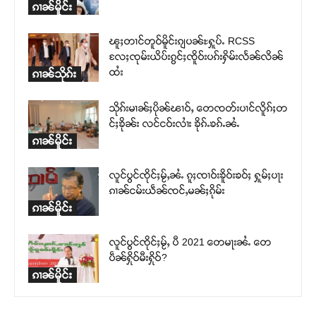
ၵၢၼ်မိူင်း
ၽူႈတၢင်တူဝ်မိူင်းၵျပၼ်ႊႁူပ်ႉ RCSS
လႄႈၸုမ်းယိပ်းၵွင်ႈၸိူဝ်းပၵ်းႁိမ်းလႅၼ်လိၼ်
ထႆး
ၵၢၼ်သိုၵ်း
သိုၵ်းမၢၼ်ႈပိုၼ်ၽၢဝ်ႇ တေၸတ်းပၢင်လိူၵ်ႈတ
င်ႈၶိုၼ်း လင်ငဝ်းလၢႆး ၶိုၵ်ႉၶၵ်ႉၼႆႉ
ၵၢၼ်မိူင်း
လူင်ပွင်ၸိုင်ႈမႂ်ႇၼႆႉ ၵူႈၸၢဝ်းၶိူဝ်းၶဝ်ႈ ႁူမ်ႈပႃး
ၵၢၼ်ငမ်းယဵၼ်ၸင်ႇမၼ်ႈၵိုမ်း
ၵၢၼ်မိူင်း
လူင်ပွင်ၸိုင်ႈမႂ်ႇ ပီ 2021 တေမႃးၼႆႉ တေ
ပဵၼ်ႁိုဝ်မီးႁိုဝ်?
ၵၢၼ်မိူင်း