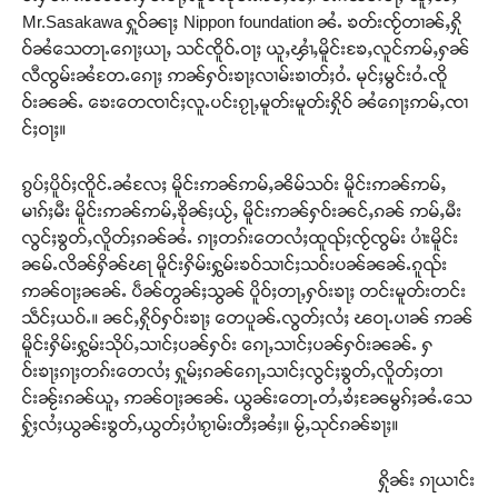
Mr.Sasakawa ႁူဝ်ၼႃႈ Nippon foundation ၼႆႉ ၶတ်းၸႂ်တၢၼ်ႇႁို
ဝ်ၼႆသေတႃႉၵေႃႈယႃႇ သင်ၸိူဝ်ႉဝႃႈ ယူႇၾၢႆႇမိူင်းၶႄႇလူင်ဢမ်ႇႁၼ်
လီၸွမ်းၼႆတႄႉၵေႃႈ ဢၼ်ႁဝ်းၶႃႈလၢမ်းၶၢတ်ႈဝႆႉ မုင်ႈမွင်းဝႆႉၸိူ
ဝ်းၼၼ်ႉ ၶေးတေၸၢင်ႈလူႉပင်းၵႂႃႇမူတ်းမူတ်းႁိုဝ် ၼႆၵေႃႈဢမ်ႇၸၢ
င်ႈဝႃႈ။
ၵွပ်ႈပိူဝ်ႈၸိူင်ႉၼႆလႄႈ မိူင်းဢၼ်ဢမ်ႇၼိမ်သဝ်း မိူင်းဢၼ်ဢမ်ႇ
မၢၵ်ႈမီး မိူင်းဢၼ်ဢမ်ႇၶိုၼ်ႈယႂ်ႇ မိူင်းဢၼ်ႁဝ်းၼင်ႇၵၼ် ဢမ်ႇမီး
လွင်ႈၶွတ်ႇလိူတ်ႈၵၼ်ၼႆႉ ၵႃႈတၵ်းတေလႆႈထူၺ်ႈၸႂ်ၸွမ်း ပၢႆးမိူင်း
ၼမ်ႉလိၼ်ႁိၼ်ၽႃ မိူင်းႁိမ်းႁွမ်းၶဝ်သၢင်ႈသဝ်းပၼ်ၼၼ်ႉၵူၺ်း
ဢၼ်ဝႃႈၼၼ်ႉ ပဵၼ်တွၼ်ႈသွၼ် ပိူဝ်ႈတႃႇႁဝ်းၶႃႈ တင်းမူတ်းတင်း
သဵင်ႈယဝ်ႉ။ ၼင်ႇႁိုဝ်ႁဝ်းၶႃႈ တေပူၼ်ႉလွတ်ႈလႆႈ ၽဝႃႉပၢၼ် ဢၼ်
မိူင်းႁိမ်းႁွမ်းသိုပ်ႇသၢင်ႈပၼ်ႁဝ်း ၵေႃႇသၢင်ႈပၼ်ႁဝ်းၼၼ်ႉ ႁ
ဝ်းၶႃႈၵႃႈတၵ်းတေလႆႈ ႁူမ်ႈၵၼ်ၵေႃႇသၢင်ႈလွင်ႈၶွတ်ႇလိူတ်ႈတၢ
င်းၼႂ်းၵၼ်ယူႇ ဢၼ်ဝႃႈၼၼ်ႉ ယွၼ်းတေႃႉတႆႇၶႆႈၼႄမွၵ်ႈၼႆႉသေ
ႁႂ်ႈလႆႈယွၼ်းၶွတ်ႇယွတ်ႈပၢႆၵႂၢမ်းတီႈၼႆႈ။ မႂ်ႇသုင်ၵၼ်ၶႃႈ။
ႁိုၼ်း ၵႃယၢင်း