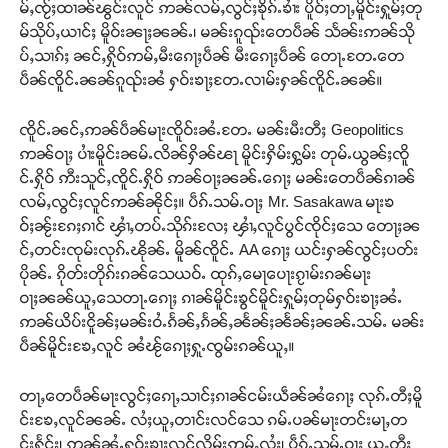
မ်ႇၸႂ်ႈထၢၼ်ၽွင်းလူင် ဢၼ်လမ်ႇလွင်ႈၶိုၵ်ႉၶၢႆး ပိူဝ်ႈတႃႇမိူင်းႁူမ်ႈတု
မ်သိုပ်ႇယၢင်ႈ မိူဝ်းၼႃႈၼၼ်ႉ၊ မၼ်းၵူၺ်းတေပဵၼ် သႅၼ်းဢၼ်သို
ပ်ႇသၢၵ်ႈ ၼင်ႇႁိုဝ်ဢမ်ႇမီးၵေႃႈပဵၼ် မီးၵေႃႈပဵၼ် တေႃႉတႄႉတေ
ပဵၼ်ၸိူင်ႉၼၼ်ၵူၺ်းၼႆ ႁဝ်းၶႃႈတႄႉလၢမ်းႁၼ်ၸိူင်ႉၼၼ်။
ၸိူင်ႉၼင်ႇဢၼ်ပဵၼ်မႃးၸိူဝ်းၼႆႉတႄႉ မၼ်းမီးတီႈ Geopolitics
ဢၼ်ဝႃႈ ပၢႆးမိူင်းၼမ်ႉလိၼ်ႁိၼ်ၽႃ မိူင်းႁိမ်းႁွမ်း တုမ်ႉယွၼ်ႈၸိူ
င်ႉႁိုဝ် ဢီးသူင်ႇၸိူင်ႉႁိုဝ် ဢၼ်ဝႃႈၼၼ်ႉၵေႃႈ မၼ်းတေပဵၼ်ၵၢၼ်
လမ်ႇလွင်ႈလူင်ဢၼ်ၼိုင်ႈ။ ပဵၵ်ႉသမ်ႉဝႃႈ Mr. Sasakawa မႃးၶ
ဝ်ႈၼႂ်းၵႄႈၵၢင် ၾၢႆႇတပ်ႉသိုၵ်းလႄႈ ၾၢႆႇလူင်ပွင်ၸိုင်ႈသေ တေႃႈၼ
င်ႇတင်းၸုမ်းလုၵ်ႉၽိုၼ်ႉ မိူၼ်ၸိူင်ႉ AA ၵေႃႈ ယင်းႁၼ်လွင်ႈပတ်း
ပိုၼ်ႉ ၵိုတ်းတိုၵ်းၵၼ်သေယဝ်ႉ ထုၵ်ႇမေႃပေႃးၵႂၢမ်းၵၼ်မႃး
ဝႃႈၼၼ်ယူႇသေတႃႉၵေႃႈ ၵၢၼ်မိူင်းၶွင်မိူင်းႁူမ်ႈတုမ်ႁဝ်းၶႃႈၼႆႉ
ဢၼ်ယိပ်းငိူၼ်ႈမၼ်းဝႆႉၵႅၼ်ႇၵႅၼ်ႇၼႅၼ်ႈၼႅၼ်ႈၼၼ်ႉသမ်ႉ မၼ်း
ပဵၼ်မိူင်းၶႄႇလူင် ၼႆၽႂ်ၵေႃႈႁူႉၸွမ်းၵၼ်ယူႇ။
တႃႇတေပဵၼ်မႃးလွင်ႈၵေႃႇသၢင်ႈၵၢၼ်ငမ်းယဵၼ်ၼႆၵေႃႈ လုၵ်ႉတီႈမိူ
င်းၶႄႇလူင်ၼၼ်ႉ လႆႈယူႇတၢင်းလင်သေ ၵမ်ႉပၼ်မႃးတင်းမႃႇတ
င်းႁႅင်း၊ ဢၼ်ၼႆႉႁဝ်းၶႃႈလူင်လိုမ်းဢမ်ႇလႆႈ၊ ပဵၵ်ႉသမ်ႉဝႃႈ ယူႇတီႈ