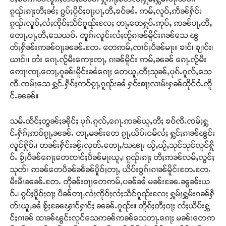
ၵူၺ်းၵႃႈတီႈၼႆႈ ၵွပ်ႈပိူဝ်ႈဝႃႈပႃႇတီႇၶဝ်ၼႆႉ ဢမ်ႇလူဝ်ႇဢဵၼ်ႁႅင်း
ၵူၺ်းလူဝ်ႇလႆႈၸိုဝ်ႈသဵင်ၵူၺ်းလႄႈ တႃႇတေႁူပ်ႉဢုပ်ႇ ဢၼ်ပႃႇတီႇ
တေႃႇပႃႇတီႇသေယဝ်ႉ တူၵ်းလူင်းလႆႈၸႂ်ၵၢၼ်မိူင်းၵၼ်သေ ၽွ
တ်ႈႁႅၼ်းဢၼ်ဝႃႈၼၼ်ႉတႄႉ တေဢမ်ႇၸၢင်ႈပဵၼ်မႃး။ ၶၢင်၊ ၶျၢင်း၊
ယၢင်း၊ တႆး ၵေႃႉလႂ်မီးဢေႃးၸႃႇ ၵၢၼ်မိူင်း ဢမ်ႇၼၼ် ၵေႃႉလႂ်မီး
ဢေႃးၸႃႇတေႃႇၵူၼ်းမိူင်းၼႆၵေႃႈ တေယူႇတီႈသုၼ်ႇပုၵ်ႉၵူလ်ႇသေ
ၸီႉၸမ်ႈသေ ႁွင်ႉႁဵၵ်ႈဢဝ်ၵႂႃႇၵူၺ်းၼႆ ႁဝ်းၶႃႈလၢမ်းႁၼ်ထိုင်ဝႆႉၸိူ
င်ႉၼၼ်။
သမ်ႉထႅင်ႈတွၼ်ႈၼိုင်ႈ ပုၵ်ႉၵူလ်ႇၵေႃႉဢၼ်ယူႇတီႈ ၶဝ်ၸီႉၸမ်ႈႁွ
င်ႉႁဵၵ်ႈဢဝ်ၵႂႃႇၼၼ်ႉ တႃႇမၼ်းတေ ၵႂႃႇယိပ်းငမ်လႆႈ ႁွင်ႈၵၢၼ်ၽွင်း
လူင်ႁိုဝ်ႉ၊ တၼ်းႁဵင်းၼႂ်းလုတ်ႉတေႃႇ/သၽႃး ယႂ်ႇယႂ်ႇသုင်သုင်လူင်ႁို
ဝ်ႉ ၶႂ်ႈပဵၼ်ၵေႃႈတေၸၢင်ႈပဵၼ်မႃးယူႇ၊ ၵူၺ်းၵႃႈ တီႈဢၼ်လမ်ႇလွင်ႈ
သုတ်း ဢၼ်တေပဵၼ်ၼဵၼ်ပိူဝ်ႈတႃႇ ယိပ်းဝွၵ်းၵၢၼ်မိူင်းတႄႉတႄႉ
မီးမီးၼၼ်ႉတႄႉ တိုၼ်းဝႃႈတေဢမ်ႇပၼ်ၼႆ မၼ်းၼႄႉၼွၼ်းယ
ဝ်ႉ၊ ၵွပ်ႈပိူဝ်ႈဝႃႈ ပဵၼ်တႃႇလႆႈၸိုဝ်ႈလႆႈသဵင်ၵူၺ်းလႄႈ ႁူမ်ႈႁွမ်းၵၼ်ႁဵ
တ်းယူႇၼႆ ၶႂ်ႈၼႄၾၢင်ႁၢင်ႈ ၼၼ်ႉၵူၺ်း။ တိူၵ်ႈတီႈဝႃႈ လႆႈယိပ်းႁွ
င်ႈၵၢၼ် ထၢၼ်ၽွင်းလူင်သေဢၼ်ဢၼ်သေတႃႉၵေႃႈ မၼ်းတေဢ