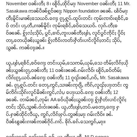
November ဝၼ်းတီႈ 8 ၊ ၽိူဝ်ႇထိုင်မႃး November ဝၼ်းတီႈ 11 Mr.
Sasakawa ဢၼ်ပဵၼ်ႁူဝ်ၼႃႈ Nippon foundation ၼၼ်ႉ ၽႅဝ်မႃး
တီႈမိူင်းမၢၼ်ႈသေယဝ်ႉၵေႃႈ ၵႂႃႇႁူပ်ႉထူပ်းတင်း ၸုမ်းၸၢဝ်းရၶႅင်ႇၶ
ဝ် တင်း ပႃႇတီႇၵၢၼ်မိူင်း ၸုမ်းရၶႅင်ႇၶဝ်သေယဝ်ႉ လုၵ်ႉတီႈၶ
ဝ်ၼၼ်ႉ ႁႂ်ႈလႆႈသိုပ်ႇ ပွင်ႇၶၢဝ်ႇၸူးပၼ်တီႈၾၢႆႇ လူင်ပွင်ၸိုင်ႈ ပိူဝ်ႈ
တႃႇတေယိုၼ်ႈယွၼ်း ႁႂ်ႈၸဵဝ်းၸတ်းႁဵတ်းပၢင်လိူၵ်ႈတင်ႈ သိုပ်ႇ
သွၼ်ႉ ဢၼ်ဝႃႈၼႆႉ။
ယူႇၾၢႆႇရၶႅင်ႇၶဝ်ၵေႃႈ တင်းယုမ်ႇသေဢမ်ႇယုမ်ႇသေ တႅမ်ႈလိၵ်ႈယို
ၼ်ႈယွၼ်းၵႂႃႇဝၼ်းတီႈ 11 ဝၼ်းၼၼ်ႉၵမ်းလဵဝ်၊ ၽိူဝ်ႇၶဝ်တႅမ်ႈ
လိၵ်ႈၵႂႃႇယဝ်ႉၼႆၵေႃႈ ဝၼ်းတီႈ 11 ၵူၺ်းၼင်ႇၵဝ်ႇ Mr. Sasakawa
ၼႆႉ ၵႂႃႇႁူပ်ႉတင်း တေႃႇဢွင်ႇသၢၼ်းၸုၵျီႇ ဢိၵ်ႇလူၺ်ႈပႃးတင်း ၸွ
မ်ၸိၵ်းသိုၵ်းလူင်မိၼ်းဢွင်ႇလၢႆႇ၊ ပေႃးယဝ်ႉၵေႃႈ ဝၼ်းတီႈ 12
ၼၼ်ႉ တၢမ်ၼင်ႇၸုမ်း AA ၶဝ်ယိုၼ်ႈယွၼ်းဝႃႈ ႁႂ်ႈႁဵတ်းပၢင်လိူၵ်ႈ
တင်ႈ သိုပ်ႇသွၼ်ႉဝႆးဝႆးၼၼ်ႉ ယူႇတီႈၾၢႆႇတပ်ႉမတေႃႇၵေႃႈ ႁ
ပ်ႉႁၼ်ထိုင်လီယူႇ ဢွၵ်ႇလိၵ်ႈႁပ်ႉတွၼ်ႈမႃး ၵမ်းလဵဝ်။ ၼႆႉ
ပဵၼ်ၽွၼ်းၵၢၼ်ဢၼ်ၵိုင်ႉၵၢင်ႉ ၶိုၵ်ႉၶၵ်ႉသေဢွၵ်ႇမႃး။
ဝၼ်းၼၼ်ႉၵူၺ်းၼင်ႇၵဝ်ႇ ယူႇတီႈပႃႇတီႇ NLD ၵေႃႈသ