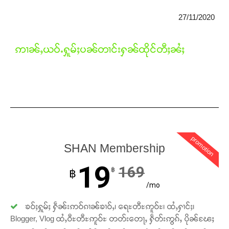
27/11/2020
ဢၢၼ်ႇယဝ်ႉႁူမ်ႈပၼ်တၢင်းႁၼ်ထိုင်တီႈၼႆႈ
promotion
SHAN Membership
19
169
฿
฿
/mo
ၶဝ်ႈႁူမ်ႈ ႁဵၼ်းဢဝ်ၵၢၼ်ၶၢဝ်ႇ၊ ရေႊတီႊဢူဝ်ႊ၊ ထႆႇႁၢင်ႈ၊
Blogger, Vlog ထႆႇဝီႊတီႊဢူဝ်ႊ တတ်းတေႃႇ ႁဵတ်းဢွၵ်ႇ ပိုၼ်ၽႄႈ