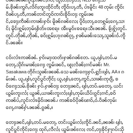
မ်ႉၶိုၼ်းဢွၵ်ႇလိၵ်ႈၸူးထိုင်တီႈ ၸိူဝ်းပႃႇတီႇ ပၢႆးမိူင်း 48 ၸုမ်း ၸိူဝ်း
ပဵၼ်ပႃႇတီႇဢၼ်တၢင်တူဝ်ၸၢဝ်းၶိူဝ်းဝႃႈ ၸွမ်းၼ
င်ႇၶေႃႈဢဵၼ်းဢၢၼ်းႁဝ်း မိူၼ်ၵၼ်လႄႈ ပိူဝ်ႈတႃႇတေႁူမ်ႈၵေႃႇသၢ
င်ႈ မိူင်းႁူမ်ႈတုမ်ၾႅတ်ႊၻရႄႊ ၻီႊမူဝ်ႊၶရေႊသီႊၼၼ်ႉ ၶႂ်ႈႁႂ်ႈတူင်ႉ
တူင်ႉတိုၼ်ႇတိုၼ်ႇ ၶဝ်ႈႁူမ်ႈပႃးၵၼ်ၵႂႃႇ ႁၼ်မၼ်းသေႃႇသူၼ်းဝႆႉၸိူ
င်ႉၼၼ်။
ငဝ်းလၢႆးဢၼ်ၼႆႉ ႁဝ်းမႃးထတ်းႁၼ်ၵၼ်တႄႉ ယူႇၾၢႆႇတပ်ႉမ
တေႃႇသိုၵ်းမၢၼ်ႈၵေႃႈ ၸွမ်းၼင်ႇ ၽူႈလႅၼ်ႈၵၢင်မၼ်း Mr.
Sasakawa တိုၵ်းသူၼ်းၼၼ်ႉသေ မၼ်းၵေႃႈႁပ်ႉႁွင်းၾၢႆႇ AA ။ ၵ
မ်းၼႆႉ ယူႇၾၢႆႇလူင်ပွင်ၸိုင်ႈ ယူႇၾၢႆႇတေႃႇဢွင်ႇသၢၼ်းၸုၵျီႇ ၶ
ဝ်ၵေႃႈသမ်ႉၶိုၼ်း ႁပ်ႉႁၼ်ဝႃႈ တေႃႈၼင်ႇ ၾၢႆႇတပ်ႉမတေႃႇ ယင်း
ယွမ်းၸူးလႆႈ ယွၼ်ႇယၢၼ်းၸူးလႆႈၾၢႆႇၸုမ်းယိပ်းၵွင်ႈၵၢင်ႇၶဝ်
ဢၼ်ပႆႇလူင်းလၢႆးမိုဝ်းၼၼ်ႉ၊ ဢၼ်ၶဝ်ပိုၼ်ၽၢဝ်ႇဝႆႉပဵၼ်ၸုမ်း
ၵေႃႇၵၢၼ်ႁၢႆႉၼၼ်ႉၵွၼ်ႇ။
တေႃႈၼင်ႇၾၢႆႇတပ်ႉမတေႃႇ တင်းယွမ်းလႆႈၸိူင်ႉၼင်ႇၼၼ်၊ ၾၢႆႇ
လူင်ပွင်ၸိုင်ႈၵေႃႈ ထုၵ်ႇလီလႆႈ ယွမ်းၼႆလႄႈ ၸင်ႇဝႃႈၶိုင်ႁႃၵပ်းသို