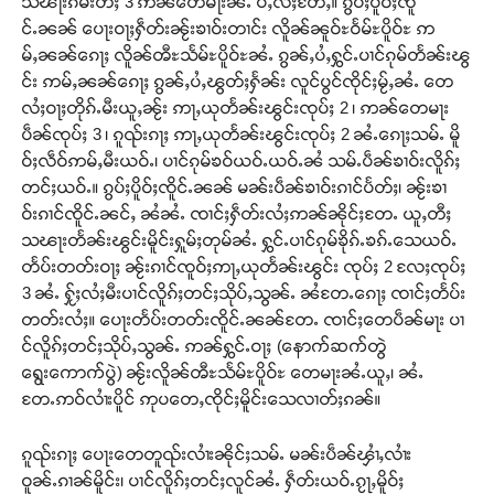
သၽႃးၵမ်းတီႈ 3 ဢၼ်တေမႃးၼႆႉ ပႆႇလႆႈတႄႇ။ ၵွပ်ႈပိူဝ်ႈၸိူ
င်ႉၼၼ် ပေႃးဝႃႈႁဵတ်းၼႂ်းၶၢဝ်းတၢင်း လိူၼ်ၼူဝ်ႊဝႅမ်ႊပိူဝ်ႊ ဢ
မ်ႇၼၼ်ၵေႃႈ လိူၼ်ၻီႊသႅမ်ႊပိူဝ်ႊၼႆႉ ၵွၼ်ႇပႆႇႁွင်ႉပၢင်ၵုမ်တႅၼ်းၽွ
င်း ဢမ်ႇၼၼ်ၵေႃႈ ၵွၼ်ႇပႆႇၽွတ်ႈႁႅၼ်း လူင်ပွင်ၸိုင်ႈမႂ်ႇၼႆႉ တေ
လႆႈဝႃႈတိုၵ်ႉမီးယူႇၼႂ်း ဢႃႇယုတႅၼ်းၽွင်းၸုပ်ႈ 2 ၊ ဢၼ်တေမႃး
ပဵၼ်ၸုပ်ႈ 3 ၊ ၵူၺ်းၵႃႈ ဢႃႇယုတႅၼ်းၽွင်းၸုပ်ႈ 2 ၼႆႉၵေႃႈသမ်ႉ မိူ
ဝ်ႈလဵဝ်ဢမ်ႇမီးယဝ်ႉ၊ ပၢင်ၵုမ်ၶဝ်ယဝ်ႉယဝ်ႉၼႆ သမ်ႉပဵၼ်ၶၢဝ်းလိူၵ်ႈ
တင်ႈယဝ်ႉ။ ၵွပ်ႈပိူဝ်ႈၸိူင်ႉၼၼ် မၼ်းပဵၼ်ၶၢဝ်းၵၢင်ပႅတ်ႈ၊ ၼႂ်းၶၢ
ဝ်းၵၢင်ၸိူင်ႉၼင်ႇ ၼႆၼႆႉ ၸၢင်ႈႁဵတ်းလႆႈဢၼ်ၼိုင်ႈတႄႉ ယူႇတီႈ
သၽႃးတႅၼ်းၽွင်းမိူင်းႁူမ်ႈတုမ်ၼႆႉ ႁွင်ႉပၢင်ၵုမ်ၶိုၵ်ႉၶၵ်ႉသေယဝ်ႉ
တႅပ်းတတ်းဝႃႈ ၼႂ်းၵၢင်ၸူဝ်ႈဢႃႇယုတႅၼ်းၽွင်း ၸုပ်ႈ 2 လႄႈၸုပ်ႈ
3 ၼႆႉ ႁႂ်ႈလႆႈမီးပၢင်လိူၵ်ႈတင်ႈသိုပ်ႇသွၼ်ႉ ၼႆတႄႉၵေႃႈ ၸၢင်ႈတႅပ်း
တတ်းလႆႈ။ ပေႃးတႅပ်းတတ်းၸိူင်ႉၼၼ်တႄႉ ၸၢင်ႈတေပဵၼ်မႃး ပၢ
င်လိူၵ်ႈတင်ႈသိုပ်ႇသွၼ်ႉ ဢၼ်ႁွင်ႉဝႃႈ (နောက်ဆက်တွဲ
ရွေးကောက်ပွဲ) ၼႂ်းလိူၼ်ၻီႊသႅမ်ႊပိူဝ်ႊ တေမႃးၼႆႉယူႇ၊ ၼႆႉ
တႄႉဢဝ်လၢႆးပိူင် ဢုပတေႇၸိုင်ႈမိူင်းသေလၢတ်ႈၵၼ်။
ၵူၺ်းၵႃႈ ပေႃးတေတူၺ်းလၢႆးၼိုင်ႈသမ်ႉ မၼ်းပဵၼ်ၾၢႆႇလၢႆး
ဝူၼ်ႉၵၢၼ်မိူင်း၊ ပၢင်လိူၵ်ႈတင်ႈလူင်ၼႆႉ ႁဵတ်းယဝ်ႉၵႂႃႇမိူဝ်ႈ