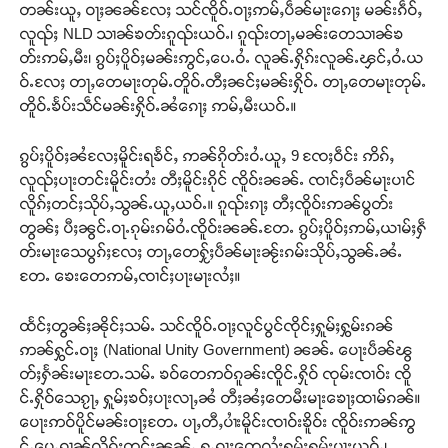
တၼ်းယူႇ ဝႃႈၼၼ်လႄႈ သင်ၸိူဝ်ႉဝႃႈဢမ်ႇပဵၼ်မႃးၵေႃႈ မၼ်းၵဵဝ်ႇ
လူၺ်ႈ NLD သၢၼ်ၶတ်းၵူၺ်းယဝ်ႉ၊ ၵူၺ်းတႃႇမၼ်းတေသၢၼ်ၶ
တ်းဢမ်ႇမီး၊ ၵွပ်ႈပိူဝ်ႈမၼ်းဢွင်ႇပေႉဝႆႉ လူၼ်ႉႁိုၵ်းလူၼ်ႉၾင်ႇဝႆႉယ
ဝ်ႉလႄႈ တႃႇတေမႃးတုမ်ႉတိူဝ်ႉတီႈၼင်ႈမၼ်းႁိုဝ်ႉ တႃႇတေမႃးတုမ်ႉ
တိူဝ်ႉၶႅပ်းသဵင်မၼ်းႁိုဝ်ႉၼႆၵေႃႈ ဢမ်ႇမီးယဝ်ႉ။
ၵွပ်ႈပိူဝ်ႈၼႆလႄႈမိူင်းရၶႅင်ႇ ဢၼ်ၵိုတ်းဝႆႉယူႇ 9 ၸႄႈဝဵင်း ဢိၵ်ႇ
လူၺ်ႈပႃးတင်းမိူင်းတႆး တီႈမိူင်းၵိုင် ၸိူဝ်းၼၼ်ႉ ၸၢင်ႈပဵၼ်မႃးပၢင်
လိူၵ်ႈတင်ႈသိုပ်ႇသွၼ်ႉယူႇယဝ်ႉ။ ၵူၺ်းၵႃႈ တီႈၸိူဝ်းဢၼ်ပွတ်း
တွၼ်ႈ ပီႈၼွင်ႉဝႃႉၵုမ်းၵမ်ဝႆႉၸိူဝ်းၼၼ်ႉတႄႉ ၵွပ်ႈပိူဝ်ႈဢမ်ႇယၢမ်ႈႁဵ
တ်းမႃးသေပွၵ်ႈလႄႈ တႃႇတေႁႂ်ႈပဵၼ်မႃးၼႂ်းၵမ်းသိုပ်ႇသွၼ်ႉၼႆႉ
တႄႉ ၶေးတေဢမ်ႇၸၢင်ႈပႃးမႃးလႆႈ။
ထႅင်ႈတွၼ်ႈၼိုင်ႈသမ်ႉ သင်ၸိူဝ်ႉဝႃႈလူင်ပွင်ၸိုင်ႈႁူမ်ႈႁွမ်းၵၼ်
ဢၼ်ႁွင်ႉဝႃႈ (National Unity Government) ၼၼ်ႉ ပေႃးပဵၼ်ၽွ
တ်ႈႁႅၼ်းမႃးတႄႉသမ်ႉ ၶဝ်တေဢဝ်ၵူၼ်းၸိူင်ႉႁိုဝ် ၸုမ်းၸၢဝ်း ၸိူ
င်ႉႁိုဝ်သေၵႂႃႇ ႁူမ်ႈၶဝ်ႈပႃးလႃႇၼႆ တီႈၼႆႈတေမီးမႃးၶေႃႈထၢမ်ၵၼ်။
ပေႃးဢဝ်ပိူင်မၼ်းဝႃႈတႄႉ ပႃႇတီႇပၢႆးမိူင်းၸၢဝ်းၶိူဝ်း ၸိူဝ်းဢၼ်ဢွ
င်ႇပေႉၵၢၼ်လိူၵ်ႈတင်ႈၼၼ်ႉ ႁူႉၵႃႈတေလႆႈႁူမ်ႈႁွမ်းပႃးယဝ်ႉ၊