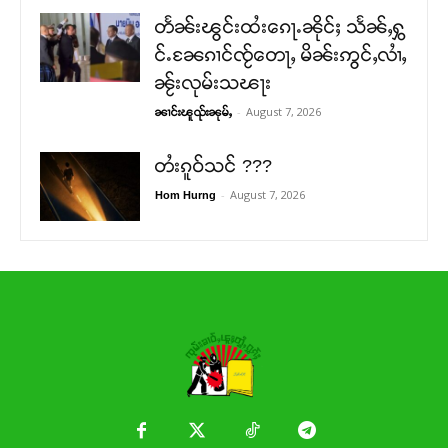
တႅၼ်းၽွင်းထႆးၵေႃႉၼိုင်ႈ သႅၼ်ႇႁွ
င်ႉၼႄၵၢင်ၸႂ်တေႃႇ မိၼ်းဢွင်ႇလၢႆႇ
ၼႂ်းလုမ်းသၽႃး
-
August 7, 2026
ၼၢင်းၽူၺ်းၼုမ်ႇ
တႆးၵူဝ်သင် ???
-
August 7, 2026
Hom Hurng