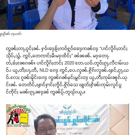
ၶူးႁိုၼ်း ၵႃယၢင်း
တွၼ်ႈတႃႇဝူင်ႈၼႆႉ ႁဝ်းၶႃႈၶႂ်ႈဢဝ်ႁူဝ်ၶေႃႈဢၼ်ဝႃႈ “ပၢင်လိူၵ်ႈတင်ႈ
သိုပ်ႇသွႆႉ ၸွင်ႇတေၸၢင်ႈမီးမႃးထႅင်ႈ” ၼႆၼၼ်ႉ မႃးတေႃႉ
တႆႇၶႆႈၼႄၵၼ်။ ပၢင်လိူၵ်ႈတင်ႈ 2020 တႄႉယဝ်ႉတူဝ်ႈၵႂႃႇလီငၢမ်းယ
ဝ်ႉ၊ ယူႇတီႈပႃႇတီႇ NLD ၵေႃႈ ဢွင်ႇပေႉလူၼ်ႉႁိုၵ်းလူၼ်ႉၾင်ႇၵႂႃႇယ
ဝ်ႉလႄႈ ၵူၼ်းမိူင်းၵေႃႈ ဢွၼ်ၵၼ်မုင်ႈမွင်းဝႃႈ ယူႇတီႈၸုမ်းၼူၵ်ႉယု
င်းၼႆႉ တေတႅင်ႇၾၢင်ႁၢင်ႈၸိူင်ႉႁိုဝ်သေ ၽွတ်ႈႁႅၼ်းၸုမ်းလူင်ပွ
င်ၸိုင်ႈ မၼ်းၵႂႃႇၼႃႈၼႆ ဢွၼ်ပႂ်ႉတူၺ်းယူႇ။