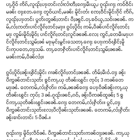
ပႃႇၵိူဝ် ဢိၵ်ႇလူၺ်ႈပႃးတင်းလၢႆလၢႆတီႈၵေႃႈမီးယူႇ၊ ၵူၺ်းၵႃႈ ဢဝ်ဝဵင်း
မၼ်း ဝႃႈတႄႉၵေႃႈ တူဝ်ယၢင်ႇမၼ်း မိူင်းတႆး ၸႄႈဝဵင်းမိူင်းၵိုင် ဢိၵ်ႇ
လူၺ်ႈပႃးတင်း ပွတ်းတွၼ်ႈတၢင်း ပီႈၼွင်ႉဝႃႉၶဝ်ယူႇသဝ်းၼၼ်ႉ ဢ
မ်ႇလႆႈၸတ်းပၢင်လိူၵ်ႈတင်ႈမႃး။ ၵွပ်ႈပိူဝ်ႈ ဢမ်ႇပဵၼ်ပၢင်လိူၵ်ႈတင်ႈ
မႃး ၸွမ်းမိူဝ်ႈမိူဝ်ႈ ပၢင်လိူၵ်ႈတင်ႈလူင်ၼၼ်ႉလႄႈ ၸွင်ႇတေမီးမႃးပၢ
င်လိူၵ်ႈတင်ႈသွမ်ႈၼႆ မႃးမုင်ႈမွင်းသေတႃႉၵေႃႈ ပေႃးဢဝ်ၾိင်ႈမိူ
င်းဢုပတေႇဝႃႈသမ်ႉ တႃႇတေႁဵတ်းပၢင်လိူၵ်ႈတင်ႈသွမ်ႈၼၼ်ႉ
မၼ်းဢမ်ႇပဵၼ်လႆႈ။
ၵွပ်ႈပိူဝ်ႈၼႂ်းၾိင်ႈမိူင်း ၵၢၼ်လိူၵ်ႈတင်ႈၼၼ်ႉ တႅမ်ႈမီးဝႆႉဝႃႈ ၼႂ်း
ပီဢွၼ်တၢင်းသုတ်း ၶွင်ဢႃႇယု တႅၼ်းၽွင်း ၸုပ်ႈ 3 ဢၼ်တေ
မႃးၼႆႉ တေဢမ်ႇလႆႈႁဵတ်း၊ ဢမ်ႇၼၼ်ၵေႃႈ ပေႃးပဵၼ်ၼႂ်းဢႃႇယု
တႅၼ်းၽွင်း ၸုပ်ႈ 3 ၼႆႉၵူၺ်းၼင်ႇၵဝ်ႇ ၼႂ်းပီဢၼ်ထူၼ်ႈ 5 ၶွ
င်ဢႃႇယုတႅၼ်းၽွင်းၼၼ်ႉၵေႃႈ တေဢမ်ႇလႆႈႁဵတ်း။ ပွင်ႇဝႃႈ
ပီဢွၼ်တၢင်းသုတ်းလႄႈပီလိုၼ်းသုတ်းၼၼ်ႉ တေဢမ်ႇလႆႈႁဵတ်း
ၼႂ်းၶၢဝ်းတၢင်း 5 ပီၼႆႉ။
ၵူၺ်းၵႃႈ မိူဝ်ႈလဵဝ်ၼႆႉ ပီဢွၼ်တၢင်းသုတ်းဢၼ်ဝႃႈၼၼ်ႉ ဢႃႇယု