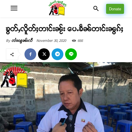
Donate
ၶွတ်ႇလိူတ်ႈတၢင်းၼႂ်း ပေႉၶဵၼ်တၢင်းၼွၵ်ႈ
November 30, 2020
666
By
ၸၢႆးၽွၼ်းလီ