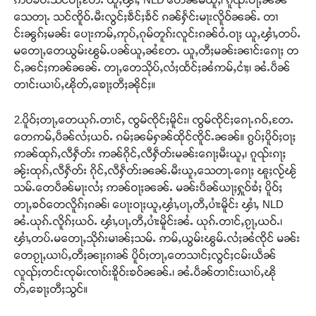
သေတႃႉ သင်ၸိူဝ်ႉမီးလွင်ႈၶဵင်ႈၶႅင် ၵၼ်ႁႅင်းမႃးလိူဝ်ၼၼ်ႉ တၢ
င်းၼွၵ်ႈမၼ်း ပေႃးဢမ်ႇဢုပ်ႇၵုမ်တူၵ်းလူင်းၵၼ်ဝႆႉဝႃႈ ယူႇၾၢႆႇတပ်ႉ
မတေႃႇတေယွမ်းၽွမ်ႉပၼ်ယူႇၼႆတႄႉ ယူႇတီႈမၼ်းၼၢင်းၵေႃႈ တ
င်ႇၼင်ႈဢၼ်ၼၼ်ႉ တႃႇတေသိုပ်ႇလႆႈထႅင်ႈၼႆဢမ်ႇငၢႆႈ၊ ၼႆႉပဵၼ်
တၢင်းယၢပ်ႇၽိုတ်ႇၶေႃႈတီႈၼိုင်ႈ။
2.ပိူဝ်ႈတႃႇတေယုၵ်ႉတၢင်ႇ ၸွမ်ၸိုင်ႈမိူင်း၊ ၸွမ်ၸိုင်ႈၵေႃႉၵဝ်ႇတႄႉ
တေဢမ်ႇပဵၼ်လႆႈယဝ်ႉ ၵမ်ႈၼမ်ႁၼ်ထိုင်ၸိူင်ႉၼၼ်။ ၵွပ်ႈပိူဝ်ႈဝႃႈ
ဢၼ်ထုၵ်ႇလီႁဵတ်း ဢၼ်ၵိုင်ႇလီႁဵတ်းမၼ်းၵေႃႈမီးယူႇ၊ ၵူၺ်းၵႃႈ
ၼႂ်းထုၵ်ႇလီႁဵတ်း ၵိုင်ႇလီႁဵတ်းၼၼ်ႉမီးယူႇသေတႃႉၵေႃႈ ၽူႈလႂ်ၽႂ်
သမ်ႉတေပဵၼ်မႃးလႆႈ ဢၼ်ဝႃႈၼၼ်ႉ မၼ်းပဵၼ်ယႃႈႁူဝ်ၶႆႈ ပိူဝ်ႈ
တႃႇၶဝ်တေလိူၵ်ႈၵၼ်၊ ပေႃးဝႃႈယူႇၾၢႆႇပႃႇတီႇပၢႆးမိူင်း ၾၢႆႇ NLD
ၼႆႉယုၵ်ႉလိူၵ်ႈယဝ်ႉ ၾၢႆႇပႃႇတီႇပၢႆးမိူင်းၼႆႉ ယုၵ်ႉတၢင်ႇၵႂႃႇယဝ်ႉ၊
ၾၢႆႇတပ်ႉမတေႃႇသိုၵ်းမၢၼ်ႈသမ်ႉ ဢမ်ႇယွမ်းၽွမ်ႉလႆႈၼႆၸိုင် မၼ်း
တေၵႂႃႇယၢပ်ႇတီႈၼႃႈၵၢၼ် ပိူဝ်ႈတႃႇတေသၢင်ႈလွင်ႈငမ်းယဵၼ်
လူၺ်ႈတင်းၸုမ်းၸၢဝ်းၶိူဝ်းၶဝ်ၼၼ်ႉ၊ ၼႆႉပဵၼ်တၢင်းယၢပ်ႇၽို
တ်ႇၶေႃႈတီႈသွင်။