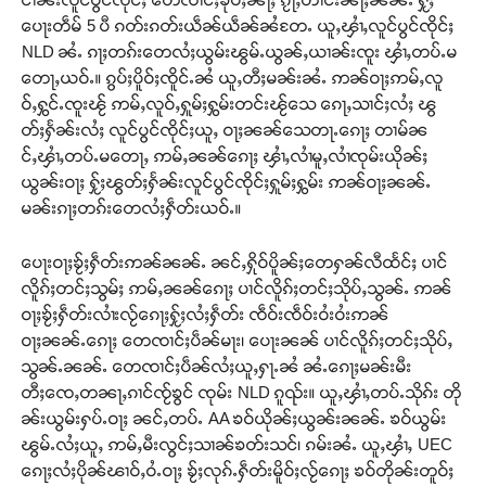
ပေႃးတဵမ် 5 ပီ ၵတ်းၵတ်းယဵၼ်ယဵၼ်ၼႆတႄႉ ယူႇၾၢႆႇလူင်ပွင်ၸိုင်ႈ
NLD ၼႆႉ ၵႃႈတၵ်းတေလႆႈယွမ်းၽွမ်ႉယွၼ်ႇယၢၼ်းၸူး ၾၢႆႇတပ်ႉမ
တေႃႇယဝ်ႉ။ ၵွပ်ႈပိူဝ်ႈၸိူင်ႉၼႆ ယူႇတီႈမၼ်းၼႆႉ ဢၼ်ဝႃႈဢမ်ႇလူ
Support SHAN
ဝ်ႇႁွင်ႉၸူးၽႂ် ဢမ်ႇလူဝ်ႇႁူမ်ႈႁွမ်းတင်းၽႂ်သေ ၵေႃႇသၢင်ႈလႆႈ ၽွ
တ်ႈႁႅၼ်းလႆႈ လူင်ပွင်ၸိုင်ႈယူႇ ဝႃႈၼၼ်သေတႃႉၵေႃႈ တၢမ်ၼ
တႃႇႁႂ်ႈသဵင်ၵၢင်ၸႂ်ၵူၼ်းမိူင်း ၵူႈတီႈၵူႈလႅၼ်ပေႃးတေၸွ
င်ႇၾၢႆႇတပ်ႉမတေႃႇ ဢမ်ႇၼၼ်ၵေႃႈ ၾၢႆႇလၢႆမူႇလၢႆၸုမ်းယိုၼ်ႈ
တ်ႇ တူဝ်ႈလုမ်ႈၾႃႉၼၼ်ႉ ၶဝ်ႈႁူမ်ႈၵမ်ႉထႅမ် ၸုမ်းၶၢ
ယွၼ်းဝႃႈ ႁႂ်ႈၽွတ်ႈႁႅၼ်းလူင်ပွင်ၸိုင်ႈႁူမ်ႈႁွမ်း ဢၼ်ဝႃႈၼၼ်ႉ
ဝ်ႇၽူႈတွႆႇႁွၵ်ႈ လႆႈယူႇၶႃႈဢေႃႈ။
မၼ်းၵႃႈတၵ်းတေလႆႈႁဵတ်းယဝ်ႉ။
Donate Now
ပေႃးဝႃႈၶႂ်ႈႁဵတ်းဢၼ်ၼၼ်ႉ ၼင်ႇႁိုဝ်ပိူၼ်ႈတေႁၼ်လီထႅင်ႈ ပၢင်
လိူၵ်ႈတင်ႈသွမ်ႈ ဢမ်ႇၼၼ်ၵေႃႈ ပၢင်လိူၵ်ႈတင်ႈသိုပ်ႇသွၼ်ႉ ဢၼ်
ဝႃႈၶႂ်ႈႁဵတ်းလၢႆးလႂ်ၵေႃႈႁႂ်ႈလႆႈႁဵတ်း ၸဵဝ်းၸဵဝ်းဝႆးဝႆးဢၼ်
ဝႃႈၼၼ်ႉၵေႃႈ တေၸၢင်ႈပဵၼ်မႃး၊ ပေႃးၼၼ် ပၢင်လိူၵ်ႈတင်ႈသိုပ်ႇ
သွၼ်ႉၼၼ်ႉ တေၸၢင်ႈပဵၼ်လႆႈယူႇႁႃႉၼႆ ၼႆႉၵေႃႈမၼ်းမီး
တီႈၸေႇတၼႃႇၵၢင်ၸႂ်ၶွင် ၸုမ်း NLD ၵူၺ်း။ ယူႇၾၢႆႇတပ်ႉသိုၵ်း တို
ၼ်းယွမ်းႁပ်ႉဝႃႈ ၼင်ႇတပ်ႉ AA ၶဝ်ယိုၼ်ႈယွၼ်းၼၼ်ႉ ၶဝ်ယွမ်း
ၽွမ်ႉလႆႈယူႇ ဢမ်ႇမီးလွင်ႈသၢၼ်ၶတ်းသင်၊ ၵမ်းၼႆႉ ယူႇၾၢႆႇ UEC
ၵေႃႈလႆႈပိုၼ်ၽၢဝ်ႇဝႆႉဝႃႈ ၶႂ်ႈလုၵ်ႉႁဵတ်းမိူဝ်ႈလႂ်ၵေႃႈ ၶဝ်တိုၼ်းတူဝ်ႈ