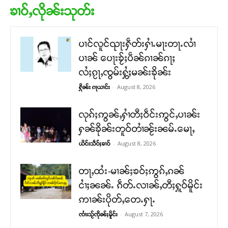
ၶၢဝ်ႇလိုၼ်းသုတ်း
ပၢင်လူင်ၺႃးႁဵတ်းႁၢႆႉမႃးတႃႉလၢႆ
ပၢၼ် ​​ပေႃးၶႂ်ႈပဵၼ်ၵၢၼ်ၵႃႈ
လႆႈၵႂႃႇၸွမ်းႁွႆႈမၼ်းၶိုၼ်း
-
August 8, 2026
ႁိုၼ်း ၵႃယၢင်း
လုၵ်ႈဢွၼ်ႇႁၢႆတီႈဝဵင်းဢွင်ႇပၢၼ်း
ႁၼ်ၶိုၼ်းတူဝ်တၢႆၼႂ်းၼမ်ႉမေႃႇ
-
August 8, 2026
ယိင်းသဵဝ်ႈၶၢဝ်
တႃႇထႆး-မၢၼ်ႈၶဝ်ႈဢွၵ်ႇၵၼ်
ငၢႆႈၼၼ်ႉ ၵဵတ်ႉလၢၼ်ႇတီႈႁူဝ်မိူင်း
ဢၢၼ်းပိုတ်ႇတေႉႁႃႉ
-
August 7, 2026
ၸၢႆးသႂ်ၸိုၼ်ႈမိူင်း