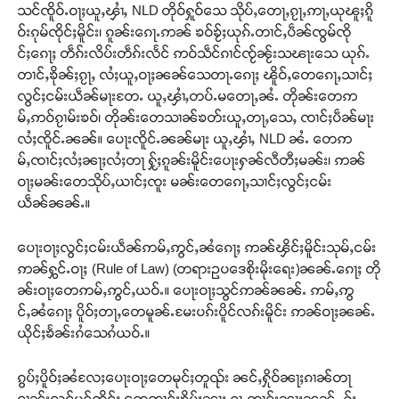
သင်ၸိူဝ်ႉဝႃႈယူႇၾၢႆႇ NLD တိုဝ်ႁူဝ်သေ သိုပ်ႇတေႃႇၵႂႃႇဢႃႇယုၽူႈၵိူ
ဝ်းၵုမ်ၸိုင်ႈမိူင်း၊ ၵူၼ်းၵေႃႉဢၼ် ၶဝ်ၶႂ်ႈယုၵ်ႉတၢင်ႇပဵၼ်ၸွမ်ၸို
င်ႈၵေႃႈ တဵၵ်းလိပ်းတဵၵ်းလႅင် ဢဝ်သဵင်ၵၢင်ၸႂ်ၼႂ်းသၽႃးသေ ယုၵ်ႉ
တၢင်ႇၶိုၼ်ႈၵႂႃႇ လႆႈယူႇဝႃႈၼၼ်သေတႃႉၵေႃႈ ၽိူဝ်ႇတေၵေႃႇသၢင်ႈ
လွင်ႈငမ်းယဵၼ်မႃးတႄႉ ယူႇၾၢႆႇတပ်ႉမတေႃႇၼႆႉ တိုၼ်းတေဢ
မ်ႇဢဝ်ၵႂၢမ်းၶဝ်၊ တိုၼ်းတေသၢၼ်ၶတ်းယူႇတႃႇသေႇ ၸၢင်ႈပဵၼ်မႃး
လႆႈၸိူင်ႉၼၼ်။ ပေႃးၸိူင်ႉၼၼ်မႃး ယူႇၾၢႆႇ NLD ၼႆႉ တေဢ
မ်ႇၸၢင်ႈလႆႈၼႃႈလႆႈတႃ ႁႂ်ႈၵူၼ်းမိူင်းပေႃးႁၼ်လီတီႈမၼ်း၊ ဢၼ်
ဝႃႈမၼ်းတေသိုပ်ႇယၢင်ႈၸူး မၼ်းတေၵေႃႇသၢင်ႈလွင်ႈငမ်း
ယဵၼ်ၼၼ်ႉ။
ပေႃးဝႃႈလွင်ႈငမ်းယဵၼ်ဢမ်ႇဢွင်ႇၼႆၵေႃႈ ဢၼ်ၾိင်ႈမိူင်းသုမ်ႇငမ်း
ဢၼ်ႁွင်ႉဝႃႈ (Rule of Law) (တရားဉပဒေစိုးမိုးရေး)ၼၼ်ႉၵေႃႈ တို
ၼ်းဝႃႈတေဢမ်ႇဢွင်ႇယဝ်ႉ။ ပေႃးဝႃႈသွင်ဢၼ်ၼၼ်ႉ ဢမ်ႇဢွ
င်ႇၼႆၵေႃႈ ပိူဝ်ႈတႃႇတေမူၼ်ႉမႄးပၵ်းပိူင်လၵ်းမိူင်း ဢၼ်ဝႃႈၼၼ်ႉ
ယိုင်ႈၶႅၼ်းၵႆသေၵႆယဝ်ႉ။
ၵွပ်ႈပိူဝ်ႈၼႆလႄႈပေႃးဝႃႈတေမုင်ႈတူၺ်း ၼင်ႇႁိုဝ်ၼႃႈၵၢၼ်တႃ
ငၢၼ်းလူင်ပွင်ၸိုင်ႈ တေၸၢင်ႈၶိုပ်ႈၼႃႈ ၵႂႃႇတၢင်းၼႃႈၼၼ်ႉ ႁႂ်ႈ