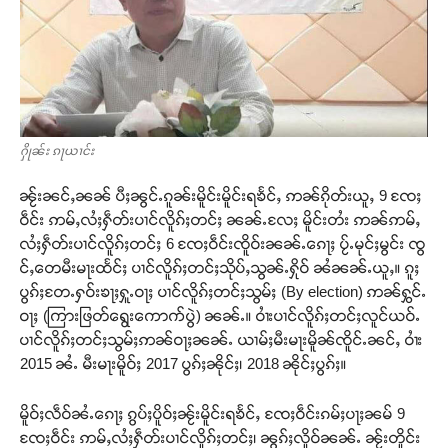
ႁိုၼ်း ၵႃယၢင်း
ၼႂ်းၼင်ႇၼၼ် ပီႈၼွင်ႉၵူၼ်းမိူင်းမိူင်းရၶႅင်ႇ ဢၼ်ၵိုတ်းယူႇ 9 ၸႄႈ
ဝဵင်း ဢမ်ႇလႆႈႁဵတ်းပၢင်လိူၵ်ႈတင်ႈ ၼၼ်ႉလႄႈ မိူင်းတႆး ဢၼ်ဢမ်ႇ
လႆႈႁဵတ်းပၢင်လိူၵ်ႈတင်ႈ 6 ၸႄႈဝဵင်းၸိူဝ်းၼၼ်ႉၵေႃႈ ပႂ်ႉမုင်ႈမွင်း ၸွ
င်ႇတေမီးမႃးထႅင်ႈ ပၢင်လိူၵ်ႈတင်ႈသိုပ်ႇသွၼ်ႉႁိုဝ် ၼႆၼၼ်ႉယူႇ။ ၵူႈ
ပွၵ်ႈတႄႉႁဝ်းၶႃႈႁူႉဝႃႈ ပၢင်လိူၵ်ႈတင်ႈသွမ်ႈ (By election) ဢၼ်ႁွင်ႉ
ဝႃႈ (ကြားဖြတ်ရွေးကောက်ပွဲ) ၼၼ်ႉ။ ဝၢႆးပၢင်လိူၵ်ႈတင်ႈလူင်ယဝ်ႉ
ပၢင်လိူၵ်ႈတင်ႈသွမ်ႈဢၼ်ဝႃႈၼၼ်ႉ ယၢမ်ႈမီးမႃးမိူၼ်ၸိူင်ႉၼင်ႇ ဝၢႆး
2015 ၼႆႉ မီးမႃးမိူဝ်ႈ 2017 ပွၵ်ႈၼိုင်ႈ၊ 2018 ၼိုင်ႈပွၵ်ႈ။
မိူဝ်ႈလဵဝ်ၼႆႉၵေႃႈ ၵွပ်ႈပိူဝ်ႈၼႂ်းမိူင်းရၶႅင်ႇ ၸႄႈဝဵင်းၵမ်ႈပႃႈၼမ် 9
ၸႄႈဝဵင်း ဢမ်ႇလႆႈႁဵတ်းပၢင်လိူၵ်ႈတင်ႈ၊ ၼွၵ်ႈလိူဝ်ၼၼ်ႉ ၼႂ်းတိူင်း